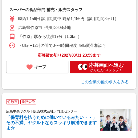
ー
スーパーの食品部門 補充・販売スタッフ
未
社
時給1,156円 試用期間中 時給1,156円（試用期間3ヶ月）
広島県竹原市下野町3308番地
「竹原」駅から徒歩17分（1.3km）
・8時〜12時の間で3〜4時間程度 ※時間帯相談可
応募締め切り2027/03/31 23:59まで
応募画面へ進む
キープ
かんたん3ステップ！
この企業
の他の求人をみる
竹原市
業務委託
広島中央ヤクルト販売株式会社／竹原センター
「保育料を払うために働いているみたい・・」
その不満、ヤクルトならスッキリ解消できます
よ☆
し
未