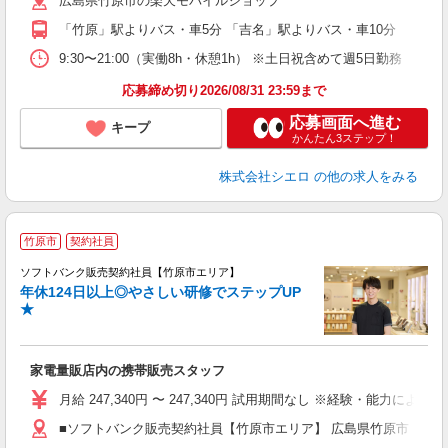
広島県竹原市の楽天モバイルショップ
与
「竹原」駅よりバス・車5分 「吉名」駅よりバス・車10分
9:30〜21:00（実働8h・休憩1h） ※土日祝含めて週5日勤務
応募締め切り2026/08/31 23:59まで
応募画面へ進む
キープ
かんたん3ステップ！
株式会社シエロ
の他の求人をみる
竹原市
契約社員
ソフトバンク販売契約社員【竹原市エリア】
年休124日以上◎やさしい研修でステップUP
で
★
ボ
ン
家電量販店内の携帯販売スタッフ
月給 247,340円 〜 247,340円 試用期間なし ※経験・能力による 
■ソフトバンク販売契約社員【竹原市エリア】 広島県竹原市