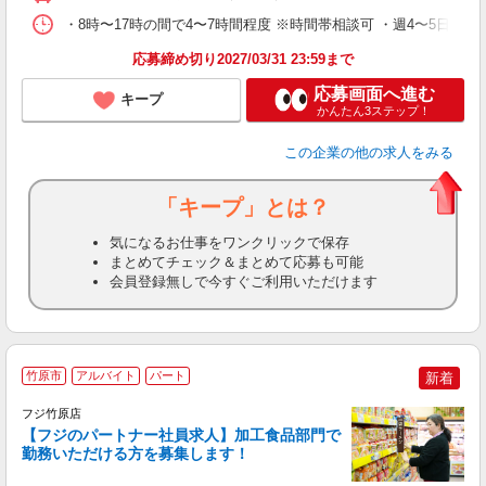
・8時〜17時の間で4〜7時間程度 ※時間帯相談可 ・週4〜5日勤務
応募締め切り2027/03/31 23:59まで
応募画面へ進む
キープ
かんたん3ステップ！
この企業
の他の求人をみる
「キープ」とは？
気になるお仕事をワンクリックで保存
まとめてチェック＆まとめて応募も可能
会員登録無しで今すぐご利用いただけます
竹原市
アルバイト
パート
新着
フジ竹原店
の
【フジのパートナー社員求人】加工食品部門で
勤務いただける方を募集します！