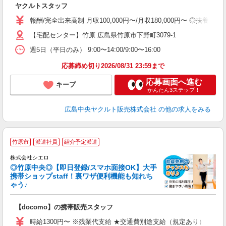
ヤクルトスタッフ
ア
日
報酬/完全出来高制 月収100,000円〜/月収180,000円〜 
O
【宅配センター】竹原 広島県竹原市下野町3079-1
週5日（平日のみ） 9:00〜14:00/9:00〜16:00
応募締め切り2026/08/31 23:59まで
応募画面へ進む
キープ
かんたん3ステップ！
広島中央ヤクルト販売株式会社
の他の求人をみる
★
竹原市
派遣社員
紹介予定派遣
♪
株式会社シエロ
◎竹原中央◎【即日登録/スマホ面接OK】大手
携帯ショップstaff！裏ワザ便利機能も知れち
ゃう♪
理
【docomo】の携帯販売スタッフ
即
時給1300円〜 ※残業代支給 ★交通費別途支給（規定あり） ゜+゜