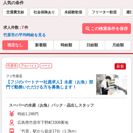
人気の条件
交通費支給
社会保険あり
未経験歓迎
フリーター歓迎
週
求人件数 :
7
件
この検索条件を保存
竹原市の平均時給を見る
指定なし
新着順
時給順
日給順
月給順
竹原市
アルバイト
パート
新着
フジ竹原店
の
【フジのパートナー社員求人】水産（お魚）部
門で勤務いただける方を募集します！
ー
スーパーの水産（お魚）パック・品出しスタッフ
未
社
時給1,246円
広島県竹原市下野町3308番地
「竹原」駅から徒歩17分（1.3km）