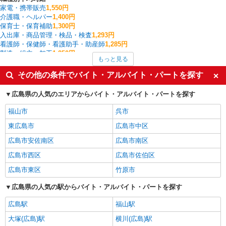
家電・携帯販売
1,550円
介護職・ヘルパー
1,400円
保育士・保育補助
1,300円
入出庫・商品管理・検品・検査
1,293円
看護師・保健師・看護助手・助産師
1,285円
製造・組立・加工
1,250円
もっと見る
美容師・ネイリスト・まつげ施術
1,250円
コンビニ・スーパー
1,246円
その他の条件でバイト・アルバイト・パートを探す
その他軽作業・製造・物流
1,185円
竹原市の他の職種の平均時給を見る
広島県の人気のエリアからバイト・アルバイト・パートを探す
福山市
呉市
東広島市
広島市中区
広島市安佐南区
広島市南区
広島市西区
広島市佐伯区
広島市東区
竹原市
広島県の人気の駅からバイト・アルバイト・パートを探す
広島駅
福山駅
大塚(広島)駅
横川(広島)駅