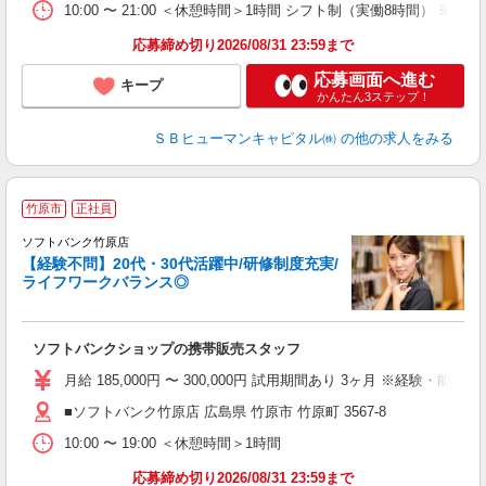
10:00 〜 21:00 ＜休憩時間＞1時間 シフト制（実働8時間） 
応募締め切り2026/08/31 23:59まで
応募画面へ進む
キープ
かんたん3ステップ！
ＳＢヒューマンキャピタル㈱
の他の求人をみる
竹原市
正社員
ソフトバンク竹原店
【経験不問】20代・30代活躍中/研修制度充実/
ライフワークバランス◎
援
ク
ソフトバンクショップの携帯販売スタッフ
月給 185,000円 〜 300,000円 試用期間あり 3ヶ月 ※経験・能力によ
■ソフトバンク竹原店 広島県 竹原市 竹原町 3567‐8
10:00 〜 19:00 ＜休憩時間＞1時間
応募締め切り2026/08/31 23:59まで