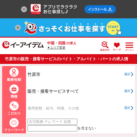
中国・四国
の求人
▼エリア変更
竹原市の販売・接客サービスのバイト・アルバイト・パートの求人情
報一覧
竹原市
選択
勤務地/駅
販売・接客サービスすべて
選択
職種
雇用形態、給与、特徴、その他
選択
こだわり
を含まない
フリーワード