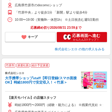
あ
広島県竹原市のdocomoショップ
K
「竹原中央」より徒歩1分 「新開」駅より徒歩4分
な
10:00〜19:00（実働8h・休憩1h） ※土日祝含む週5日勤務
応募締め切り2026/08/31 23:59まで
応募画面へ進む
キープ
かんたん3ステップ！
株式会社シエロ
の他の求人をみる
★
竹原市
派遣社員
紹介予定派遣
♪
株式会社シエロ
大手携帯ショップstaff【即日登録/スマホ面接
OK】時給1800円で安定収入！＜竹原＞
務
即
【楽天モバイル】の店舗スタッフ
躍
ー
時給1800円〜2000円（経験・能力による） ※残業代支給 ★交通
ピ