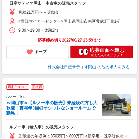
日産サティオ岡山 中古車の販売スタッフ
月給21万円〜＋奨励金
<青江マイカーセンター>岡山県岡山市南区豊成3丁目1-7
9:30〜19:00（休憩2h）
応募締め切り2027/06/27 23:59まで
応募画面へ進む
キープ
かんたん3ステップ！
株式会社日産サティオ岡山
の他の求人をみる
岡山市すべて
正社員
ルノー 岡山
≪岡山市≫【ルノー車の販売】未経験の方も大
歓迎！賞与年3回◎オシャレなショールームで
勤務！
ス
ルノー車（輸入車）の販売スタッフ
先輩達の年収例：350万円〜800万円 <新卒用・既卒対象者 初任給> 大