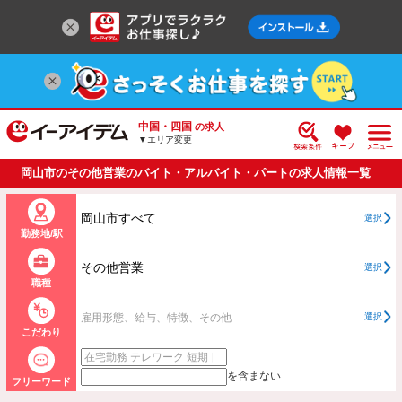
中国・四国
の求人
▼エリア変更
岡山市のその他営業のバイト・アルバイト・パートの求人情報一覧
岡山市すべて
選択
勤務地/駅
その他営業
選択
職種
雇用形態、給与、特徴、その他
選択
こだわり
を含まない
フリーワード