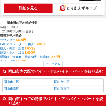
詳細を見る
とりあえずキープ
岡山県の平均時給情報
時給 1,330円
（2026年08月03日更新）
職種別平均時給
ラウンダー
1,800円
CADオペレーター・積算
1,700円
搬入・搬出・設営
1,650円
建築・土木・設備
1,600円
看護師・保健師・看護助手・助産師
1,577円
受付・秘書
1,550円
もっと見る
クレーン・玉掛
1,500円
中型（2t・4t）ドライバー
1,480円
岡山市内の区でバイト・アルバイト・パートを絞り込む
バス
1,475円
家電・携帯販売
1,435円
岡山市北区
岡山市中区
岡山県の他の職種の平均時給を見る
岡山市南区
岡山市東区
岡山市すべての特徴でバイト・アルバイト・パートを絞
り込む