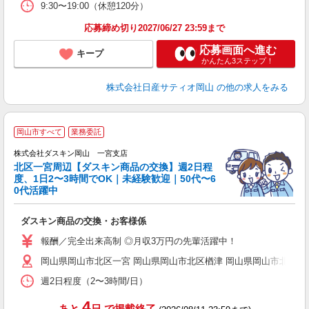
9:30〜19:00（休憩120分）
応募締め切り2027/06/27 23:59まで
応募画面へ進む
キープ
かんたん3ステップ！
株式会社日産サティオ岡山
の他の求人をみる
岡山市すべて
業務委託
程
株式会社ダスキン岡山 一宮支店
北区一宮周辺【ダスキン商品の交換】週2日程
度、1日2〜3時間でOK｜未経験歓迎｜50代〜6
K
0代活躍中
の
未
ダスキン商品の交換・お客様係
～
日
報酬／完全出来高制 ◎月収3万円の先輩活躍中！
K.
岡山県岡山市北区一宮 岡山県岡山市北区楢津 岡山県岡山市北区尾
週2日程度（2〜3時間/日）
4
あと
日
で掲載終了