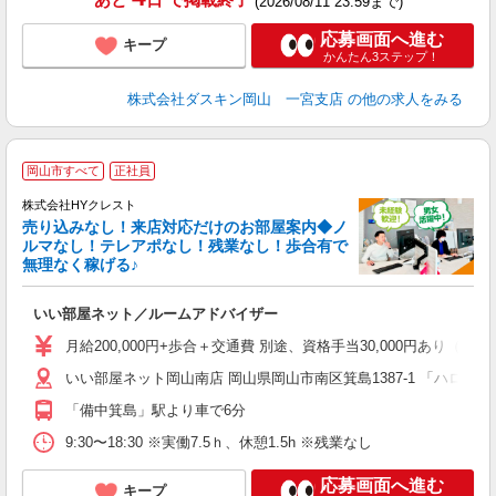
(2026/08/11 23:59まで)
応募画面へ進む
キープ
かんたん3ステップ！
株式会社ダスキン岡山 一宮支店
の他の求人をみる
岡山市すべて
正社員
株式会社HYクレスト
込
売り込みなし！来店対応だけのお部屋案内◆ノ
ルマなし！テレアポなし！残業なし！歩合有で
無理なく稼げる♪
K
入
いい部屋ネット／ルームアドバイザー
ン
イ
月給200,000円+歩合＋交通費 別途、資格手当30,000円あり（宅地
（
いい部屋ネット岡山南店 岡山県岡山市南区箕島1387-1 「ハローズ
「備中箕島」駅より車で6分
9:30〜18:30 ※実働7.5ｈ、休憩1.5h ※残業なし
応募画面へ進む
キープ