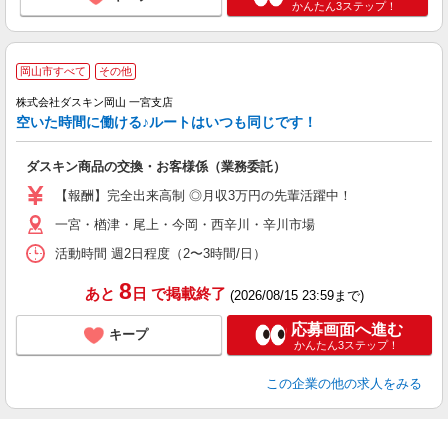
かんたん3ステップ！
岡山市すべて
その他
株式会社ダスキン岡山 一宮支店
空いた時間に働ける♪ルートはいつも同じです！
ダスキン商品の交換・お客様係（業務委託）
【報酬】完全出来高制 ◎月収3万円の先輩活躍中！
一宮・楢津・尾上・今岡・西辛川・辛川市場
活動時間 週2日程度（2〜3時間/日）
8
あと
日
で掲載終了
(2026/08/15 23:59まで)
応募画面へ進む
キープ
かんたん3ステップ！
この企業
の他の求人をみる