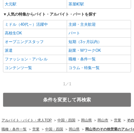
大元駅
茶屋町駅
人気の特集からバイト・アルバイト・パートを探す
ミドル（40代～）活躍中
主婦・主夫歓迎
高校生OK
パート
オープニングスタッフ
短期（3ヶ月以内）
派遣
副業・WワークOK
ファッション・アパレル
職種・条件一覧
コンテンツ一覧
コラム・特集一覧
1／1
条件を変更して再検索
アルバイト・バイト・求人TOP
中国・四国
岡山県
岡山市
営業
その
職種・条件一覧
営業
中国・四国
岡山県
岡山市のその他営業のアルバ