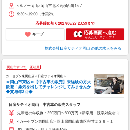
<ルノー岡山>岡山市北区高柳西町15-7
9:30〜19:00（休憩2h）
応募締め切り2027/06/27 23:59まで
応募画面へ進む
キープ
かんたん3ステップ！
株式会社日産サティオ岡山
の他の求人をみる
岡山市すべて
正社員
カーセブン東岡山店＜日産サティオ岡山＞
≪岡山市東区≫【中古車の販売】未経験の方大
歓迎！勇気を出してチャレンジしてみませんか
◆賞与年3回◆
で
日産サティオ岡山 中古車の販売スタッフ
先輩達の年収例：350万円〜800万円 <新卒用・既卒対象者 初任給> 大
<カーセブン東岡山店> 岡山県岡山市東区宍甘２３６－１
JR「東岡山」駅より徒歩10分