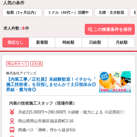
人気の条件
短期（3ヶ月以内）
ミドル（40代～）活躍中
主婦・主夫歓迎
求人件数 :
8
件
この検索条件を保存
指定なし
新着順
時給順
日給順
月給順
岡山市すべて
正社員
株式会社アイワンズ
【内装工事／正社員】未経験歓迎！イチから「
施工技術者」を目指しませんか？土日祝休み◎
昇給・賞与有◎
ク
内装の技術施工スタッフ（現場作業）
昇
月給215,000円〜290,000円 ※経験・能力による ※試用期間3ヵ月
ム
岡山県岡山市南区福浜西町2-16
（
各
両備バス「洲崎」停から徒歩5分