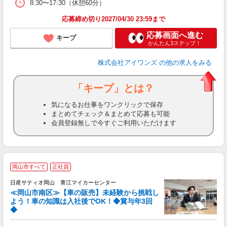
8:30〜17:30（休憩60分）
応募締め切り2027/04/30 23:59まで
応募画面へ進む
キープ
かんたん3ステップ！
株式会社アイワンズ
の他の求人をみる
「キープ」とは？
気になるお仕事をワンクリックで保存
まとめてチェック＆まとめて応募も可能
会員登録無しで今すぐご利用いただけます
岡山市すべて
正社員
日産サティオ岡山 青江マイカーセンター
≪岡山市南区≫【車の販売】未経験から挑戦し
よう！車の知識は入社後でOK！◆賞与年3回
◆
う