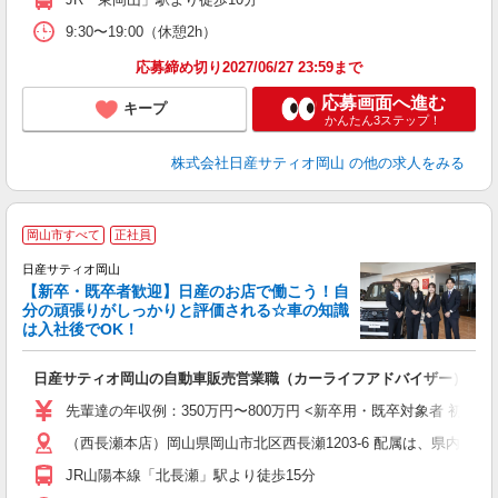
9:30〜19:00（休憩2h）
応募締め切り2027/06/27 23:59まで
応募画面へ進む
キープ
かんたん3ステップ！
株式会社日産サティオ岡山
の他の求人をみる
岡山市すべて
正社員
日産サティオ岡山
【新卒・既卒者歓迎】日産のお店で働こう！自
分の頑張りがしっかりと評価される☆車の知識
は入社後でOK！
た
日産サティオ岡山の自動車販売営業職（カーライフアドバイザー）
先輩達の年収例：350万円〜800万円 <新卒用・既卒対象者 初任給> 大
（西長瀬本店）岡山県岡山市北区西長瀬1203-6 配属は、県
JR山陽本線「北長瀬」駅より徒歩15分