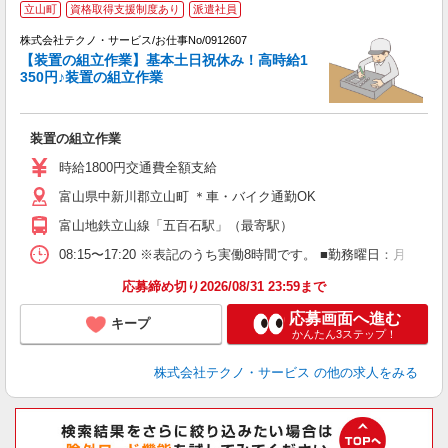
立山町
資格取得支援制度あり
派遣社員
株式会社テクノ・サービス/お仕事No/0912607
【装置の組立作業】基本土日祝休み！高時給1
350円♪装置の組立作業
す
装置の組立作業
履
ラ
時給1800円交通費全額支給
ク
富山県中新川郡立山町 ＊車・バイク通勤OK
富山地鉄立山線「五百石駅」（最寄駅）
08:15〜17:20 ※表記のうち実働8時間です。 ■勤務曜日：月
応募締め切り2026/08/31 23:59まで
応募画面へ進む
キープ
かんたん3ステップ！
株式会社テクノ・サービス
の他の求人をみる