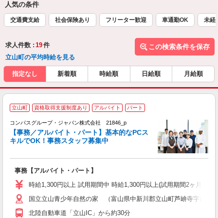
人気の条件
交通費支給
社会保険あり
フリーター歓迎
車通勤OK
未経
求人件数 :
19
件
この検索条件を保存
立山町の平均時給を見る
指定なし
新着順
時給順
日給順
月給順
立山町
資格取得支援制度あり
アルバイト
パート
コンパスグループ・ジャパン株式会社 21846_p
く
【事務／アルバイト・パート】基本的なPCス
キルでOK！事務スタッフ募集中
大
事務【アルバイト・パート】
入
歓
時給1,300円以上 試用期間中 時給1,300円以上(試用期間2ヶ月
～
国立立山青少年自然の家 （富山県中新川郡立山町芦峅寺字前谷
用
K
北陸自動車道「立山IC」から約30分
煙