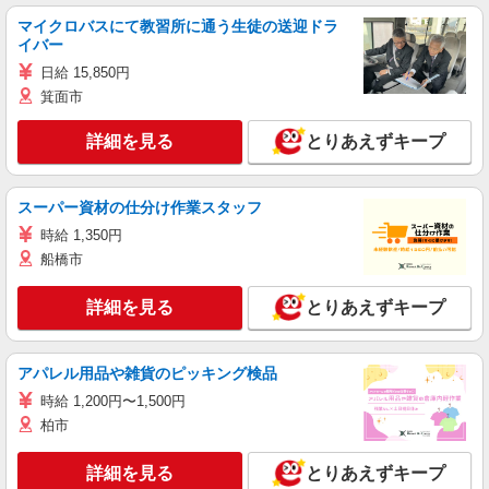
マイクロバスにて教習所に通う生徒の送迎ドラ
イバー
日給 15,850円
箕面市
詳細を見る
とりあえずキープ
スーパー資材の仕分け作業スタッフ
時給 1,350円
船橋市
詳細を見る
とりあえずキープ
アパレル用品や雑貨のピッキング検品
時給 1,200円〜1,500円
柏市
詳細を見る
とりあえずキープ