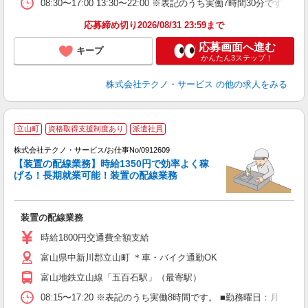
08:30〜17:00 13:30〜22:00 ※表記のうち実働7時間30分
応募締め切り2026/08/31 23:59まで
応募画面へ進む
キープ
かんたん3ステップ！
株式会社テクノ・サービス
の他の求人をみる
立山町
資格取得支援制度あり
派遣社員
株式会社テクノ・サービス/お仕事No/0912609
【装置の配線業務】時給1350円で効率よく稼
げる！長期就業可能！装置の配線業務
ギ
の
装置の配線業務
履
ラ
時給1800円交通費全額支給
ク
富山県中新川郡立山町 ＊車・バイク通勤OK
富山地鉄立山線「五百石駅」（最寄駅）
08:15〜17:20 ※表記のうち実働8時間です。 ■勤務曜日：月