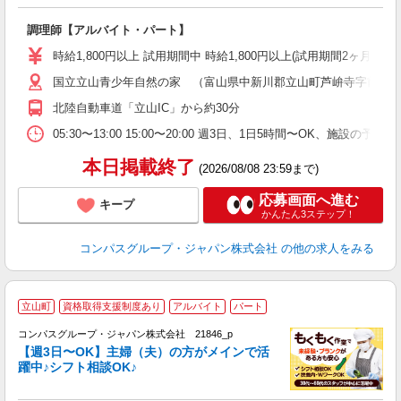
大
調理師【アルバイト・パート】
入
歓
時給1,800円以上 試用期間中 時給1,800円以上(試用期間2ヶ月
～
国立立山青少年自然の家 （富山県中新川郡立山町芦峅寺字前谷
用
O
北陸自動車道「立山IC」から約30分
K
05:30〜13:00 15:00〜20:00 週3日、1日5時間〜O
本日掲載終了
(2026/08/08 23:59まで)
応募画面へ進む
キープ
かんたん3ステップ！
コンパスグループ・ジャパン株式会社
の他の求人をみる
立山町
資格取得支援制度あり
アルバイト
パート
コンパスグループ・ジャパン株式会社 21846_p
く
【週3日〜OK】主婦（夫）の方がメインで活
躍中♪シフト相談OK♪