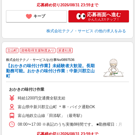
応募締め切り2026/08/31 23:59まで
応募画面へ進む
キープ
かんたん3ステップ！
株式会社テクノ・サービス
の他の求人をみる
立山町
資格取得支援制度あり
派遣社員
株式会社テクノ・サービス/お仕事No/0897536
【おかきの味付け作業】未経験者大歓迎。長期
勤務可能。おかきの味付け作業：中新川郡立山
町
ペ
ク
おかきの味付け作業
履
土
時給1200円交通費全額支給
富山県中新川郡立山町 ＊車・バイク通勤OK
富山地鉄立山線「田添駅」（最寄駅）
08:00〜17:00 ※表記のうち実働8時間です。 ■勤務曜日：月
応募締め切り2026/08/31 23:59まで