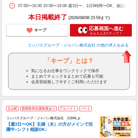
い
07:00〜16:00 10:00〜19:00 週3日〜、1日5時間〜OK、
本日掲載終了
(2026/08/08 23:59まで)
応募画面へ進む
キープ
かんたん3ステップ！
コンパスグループ・ジャパン株式会社
の他の求人をみる
「キープ」とは？
気になるお仕事をワンクリックで保存
まとめてチェック＆まとめて応募も可能
会員登録無しで今すぐご利用いただけます
立山町
資格取得支援制度あり
アルバイト
パート
コンパスグループ・ジャパン株式会社 21846_p
く
【週3日〜OK】主婦（夫）の方がメインで活
躍中♪シフト相談OK♪