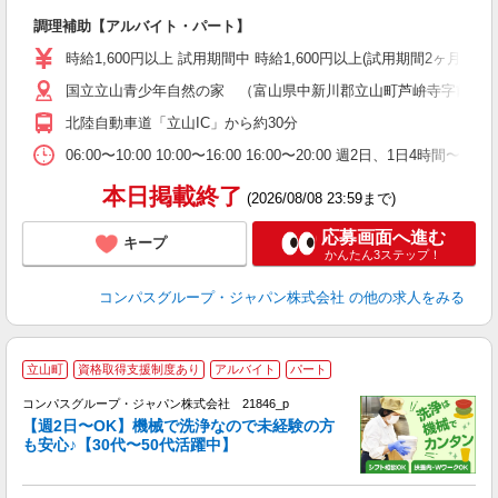
大
調理補助【アルバイト・パート】
入
歓
時給1,600円以上 試用期間中 時給1,600円以上(試用期間2ヶ月
～
国立立山青少年自然の家 （富山県中新川郡立山町芦峅寺字前谷
用
週
北陸自動車道「立山IC」から約30分
内
通
06:00〜10:00 10:00〜16:00 16:00〜20:00 週2
本日掲載終了
(2026/08/08 23:59まで)
応募画面へ進む
キープ
かんたん3ステップ！
コンパスグループ・ジャパン株式会社
の他の求人をみる
立山町
資格取得支援制度あり
アルバイト
パート
コンパスグループ・ジャパン株式会社 21846_p
く
【週2日〜OK】機械で洗浄なので未経験の方
も安心♪【30代〜50代活躍中】