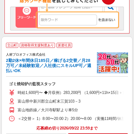
＜
立山町
資格取得支援制度あり
派遣社員
◎
人材プロオフィス株式会社
2勤2休×年間休日185日／稼げる2交替／月28
万可／未経験歓迎／入社後にスキルUP可／週
払いOK
で
ピ
ゴミ焼却炉の監視スタッフ
即
り
時給1,600円〜 ◆月収例）283,200円 （1,600円×11h×15日
歓
富山県中新川郡立山町末三賀103－3
前
タ
富山地鉄線／大川寺駅駅より車5分
ほ
制
＜2交替＞ 1）8:00〜20:00 2）20:00〜8:00 （実働11
応募締め切り2026/09/22 23:59まで