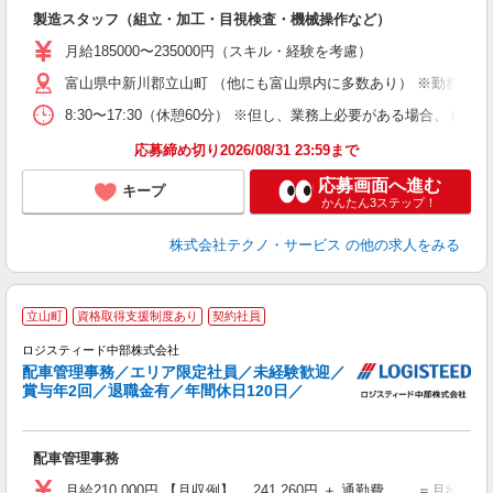
入
製造スタッフ（組立・加工・目視検査・機械操作など）
未
あ
月給185000〜235000円（スキル・経験を考慮）
遣
富山県中新川郡立山町 （他にも富山県内に多数あり） ※勤務地は
8:30〜17:30（休憩60分） ※但し、業務上必要がある場合
応募締め切り2026/08/31 23:59まで
応募画面へ進む
キープ
かんたん3ステップ！
株式会社テクノ・サービス
の他の求人をみる
立山町
資格取得支援制度あり
契約社員
ロジスティード中部株式会社
配車管理事務／エリア限定社員／未経験歓迎／
業
賞与年2回／退職金有／年間休日120日／
未
昇
配車管理事務
月給210,000円 【月収例】 241,260円 ＋ 通勤費 ＝月給210,0