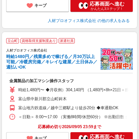
応募画面へ進む
キープ
かんたん3ステップ！
人材プロオフィス株式会社
の他の求人をみる
＜
立山町
資格取得支援制度あり
派遣社員
【
人材プロオフィス株式会社
時給1480円／残業多めで稼げる／月30万以上
ト
可能／冷暖房完備／キレイな建屋／土日休み／
0
週払いOK
類
金属製品の加工マシン操作スタッフ
即
フ
時給1,480円〜 ◆月収例）304,140円 （1,480円×8h×21日＋
週
富山県中新川郡立山町鉾木
交
用
富山地方鉄道線／越中三郷駅より徒歩20分 ◆車通勤OK
＜日勤＞ 8:00〜17:00 （実働8時間/休憩60分） ※出勤日数：週5
応募締め切り2026/09/05 23:59まで
応募画面へ進む
キープ