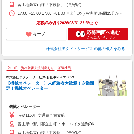
富山地鉄立山線「下段駅」（最寄駅）
17:00〜23:00 17:00〜01:00 ※表記のうち実働5時間15
応募締め切り2026/08/31 23:59まで
応募画面へ進む
キープ
かんたん3ステップ！
株式会社テクノ・サービス
の他の求人をみる
立山町
資格取得支援制度あり
派遣社員
株式会社テクノ・サービス/お仕事No/0915059
【機械オペレーター】未経験者大歓迎！夕勤固
定！機械オペレーター
り
機械オペレーター
履
食
時給1150円交通費全額支給
富山県中新川郡立山町 ＊車・バイク通勤OK
富山地鉄立山線「下段駅」（最寄駅）