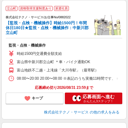
立山町
資格取得支援制度あり
派遣社員
株式会社テクノ・サービス/お仕事No/0882022
【監視・点検・機械操作】時給1500円！年間
休日180日★監視・点検・機械操作：中新川郡
立山町
一
監視・点検・機械操作
履
高
時給1500円交通費全額支給
富山県中新川郡立山町 ＊車・バイク通勤OK
富山地鉄不二越・上滝線「大川寺駅」（最寄駅）
08:00〜20:00 20:00〜08:00 ※表記のうち実働11時間
応募締め切り2026/08/31 23:59まで
応募画面へ進む
キープ
かんたん3ステップ！
株式会社テクノ・サービス
の他の求人をみる