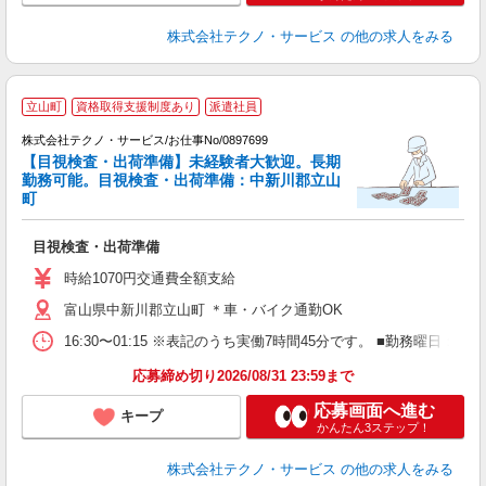
株式会社テクノ・サービス
の他の求人をみる
立山町
資格取得支援制度あり
派遣社員
株式会社テクノ・サービス/お仕事No/0897699
【目視検査・出荷準備】未経験者大歓迎。長期
勤務可能。目視検査・出荷準備：中新川郡立山
ご
町
ッ
目視検査・出荷準備
履
土
時給1070円交通費全額支給
富山県中新川郡立山町 ＊車・バイク通勤OK
16:30〜01:15 ※表記のうち実働7時間45分です。 ■勤務曜日
応募締め切り2026/08/31 23:59まで
応募画面へ進む
キープ
かんたん3ステップ！
株式会社テクノ・サービス
の他の求人をみる