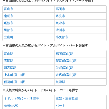
富山県の人気のエリアからバイト・アルバイト・パートを探す
立山町の他の職種の平均時給を見る
富山市
高岡市
南砺市
氷見市
砺波市
魚津市
黒部市
滑川市
立山町
小矢部市
富山県の人気の駅からバイト・アルバイト・パートを探す
富山駅
福岡(富山)駅
高岡駅
新富町(富山)駅
新高岡駅
栄町(富山)駅
上本町(富山)駅
末広町(富山)駅
稲荷町(富山)駅
魚津駅
人気の特集からバイト・アルバイト・パートを探す
ミドル（40代～）活躍中
主婦・主夫歓迎
高校生OK
パート