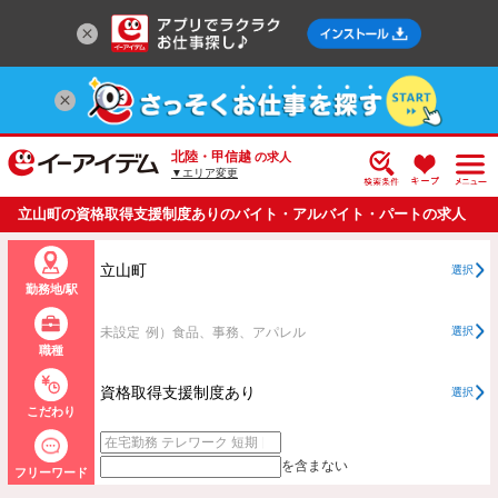
北陸・甲信越
の求人
▼エリア変更
立山町の資格取得支援制度ありのバイト・アルバイト・パートの求人
情報一覧
立山町
選択
勤務地/駅
未設定
例）食品、事務、アパレル
選択
職種
資格取得支援制度あり
選択
こだわり
を含まない
フリーワード