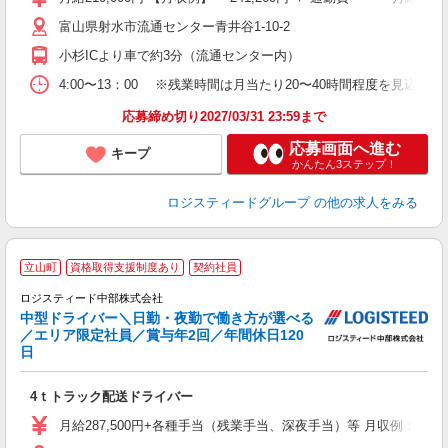
富山県射水市流通センター青井谷1-10-2
小杉ICより車で約3分（流通センター内）
4:00〜13：00 ※残業時間は月当たり20〜40時間程度を見込ん
応募締め切り2027/03/31 23:59まで
応募画面へ進む
キープ
かんたん3ステップ！
ロジスティードグループ
の他の求人をみる
立山町
資格取得支援制度あり
契約社員
こ
ロジスティード中部株式会社
月
中型ドライバー＼日勤・夜勤で働き方が選べる
勤
／エリア限定社員／賞与年2回／年間休日120
経
日
費
4ｔトラック配送ドライバー
月給287,500円+各種手当（残業手当、深夜手当）等 月収例：月給287,