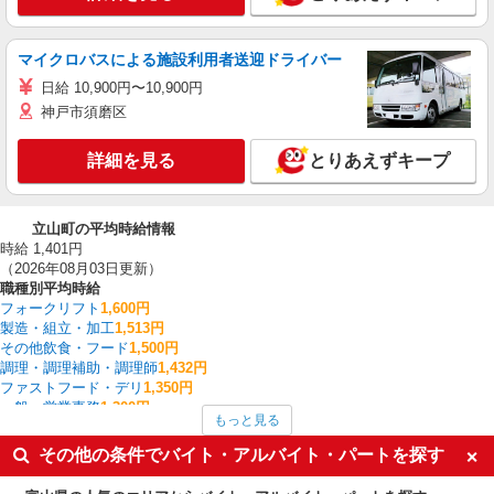
マイクロバスによる施設利用者送迎ドライバー
日給 10,900円〜10,900円
神戸市須磨区
詳細を見る
とりあえずキープ
立山町の平均時給情報
時給 1,401円
（2026年08月03日更新）
職種別平均時給
フォークリフト
1,600円
製造・組立・加工
1,513円
その他飲食・フード
1,500円
調理・調理補助・調理師
1,432円
ファストフード・デリ
1,350円
一般・営業事務
1,300円
もっと見る
梱包・仕分け・ピッキング
1,275円
その他軽作業・製造・物流
1,250円
その他の条件でバイト・アルバイト・パートを探す
介護職・ヘルパー
1,250円
食品製造・加工
1,200円