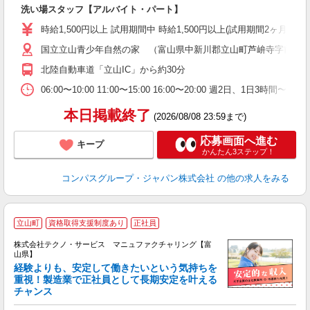
大
洗い場スタッフ【アルバイト・パート】
入
歓
時給1,500円以上 試用期間中 時給1,500円以上(試用期間2ヶ月
～
国立立山青少年自然の家 （富山県中新川郡立山町芦峅寺字前谷
用
週
北陸自動車道「立山IC」から約30分
内
通
06:00〜10:00 11:00〜15:00 16:00〜20:00 週
本日掲載終了
(2026/08/08 23:59まで)
応募画面へ進む
キープ
かんたん3ステップ！
コンパスグループ・ジャパン株式会社
の他の求人をみる
立山町
資格取得支援制度あり
正社員
株式会社テクノ・サービス マニュファクチャリング【富
山県】
経験よりも、安定して働きたいという気持ちを
重視！製造業で正社員として長期安定を叶える
チャンス
く