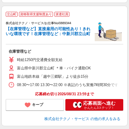
立山町
資格取得支援制度あり
派遣社員
株式会社テクノ・サービス/お仕事No/0889344
【在庫管理など】直接雇用の可能性あり！きれ
いな環境です！在庫管理など：中新川郡立山町
す
在庫管理など
履
土
時給1250円交通費全額支給
富山県中新川郡立山町 ＊車・バイク通勤OK
富山地鉄本線「越中三郷駅」より徒歩15分
08:30〜17:00 13:30〜22:00 ※表記のうち実働7時間30分
応募締め切り2026/08/31 23:59まで
応募画面へ進む
キープ
かんたん3ステップ！
株式会社テクノ・サービス
の他の求人をみる