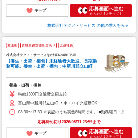
応募画面へ進む
キープ
かんたん3ステップ！
株式会社テクノ・サービス
の他の求人をみる
立山町
資格取得支援制度あり
派遣社員
備
株式会社テクノ・サービス/お仕事No/0910845
【養生・出荷・梱包】未経験者大歓迎。長期勤
務可能。養生・出荷・梱包：中新川郡立山町
す
ー
養生・出荷・梱包
履
土
時給1300円交通費全額支給
富山県中新川郡立山町 ＊車・バイク通勤OK
08:30〜17:30 ※表記のうち実働8時間です。 ■勤務曜日：月
応募締め切り2026/08/31 23:59まで
応募画面へ進む
キープ
かんたん3ステップ！