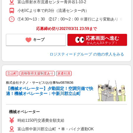
富山県射水市流通センター青井谷1-10-2
小杉ICより車で約3分（流通センター内）
①4:30〜13：30 ②17：00〜2：00 ※運行により変動あり 
応募締め切り2027/03/31 23:59まで
応募画面へ進む
キープ
かんたん3ステップ！
ロジスティードグループ
の他の求人をみる
立山町
資格取得支援制度あり
派遣社員
株式会社テクノ・サービス/お仕事No/0878636
【機械オペレーター】夕勤固定！空調完備で快
適！機械オペレーター：中新川郡立山町
す
機械オペレーター
履
ラ
時給1150円交通費全額支給
あ
富山県中新川郡立山町 ＊車・バイク通勤OK
援