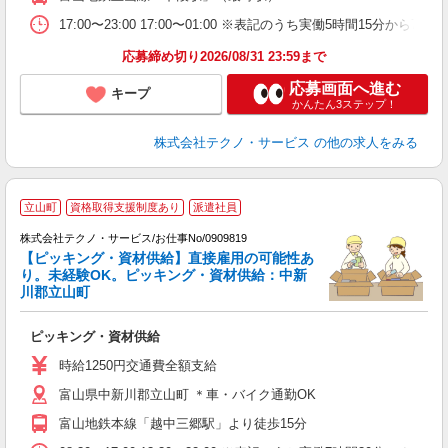
17:00〜23:00 17:00〜01:00 ※表記のうち実働5時間15
応募締め切り2026/08/31 23:59まで
応募画面へ進む
キープ
かんたん3ステップ！
株式会社テクノ・サービス
の他の求人をみる
立山町
資格取得支援制度あり
派遣社員
株式会社テクノ・サービス/お仕事No/0909819
【ピッキング・資材供給】直接雇用の可能性あ
の
り。未経験OK。ピッキング・資材供給：中新
川郡立山町
人
ピッキング・資材供給
履
土
時給1250円交通費全額支給
富山県中新川郡立山町 ＊車・バイク通勤OK
富山地鉄本線「越中三郷駅」より徒歩15分