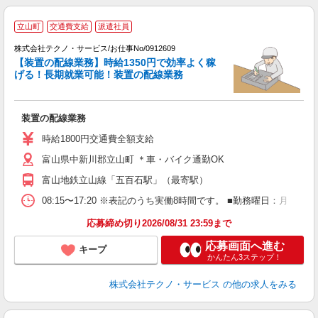
立山町
交通費支給
派遣社員
株式会社テクノ・サービス/お仕事No/0912609
【装置の配線業務】時給1350円で効率よく稼
げる！長期就業可能！装置の配線業務
ギ
の
装置の配線業務
履
ラ
時給1800円交通費全額支給
ク
富山県中新川郡立山町 ＊車・バイク通勤OK
富山地鉄立山線「五百石駅」（最寄駅）
08:15〜17:20 ※表記のうち実働8時間です。 ■勤務曜日：月
応募締め切り2026/08/31 23:59まで
応募画面へ進む
キープ
かんたん3ステップ！
株式会社テクノ・サービス
の他の求人をみる