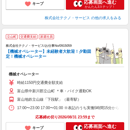
応募画面へ進む
キープ
かんたん3ステップ！
株式会社テクノ・サービス
の他の求人をみる
立山町
交通費支給
派遣社員
株式会社テクノ・サービス/お仕事No/0915059
【機械オペレーター】未経験者大歓迎！夕勤固
定！機械オペレーター
り
機械オペレーター
履
食
時給1150円交通費全額支給
富山県中新川郡立山町 ＊車・バイク通勤OK
富山地鉄立山線「下段駅」（最寄駅）
17:00〜23:00 17:00〜01:00 ※表記のうち実働5時間15
応募締め切り2026/08/31 23:59まで
応募画面へ進む
キープ