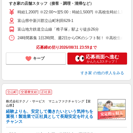
すき家の店舗スタッフ（接客・調理・清掃など）
履
タ
時給1,200円 ※22:00〜翌5:00：時給1,500円 ※高校生時給1,1
（
富山県中新川郡立山町利田629-1
夜
事
富山地方鉄道立山線「稚子塚」駅より徒歩26分
24時間募集 1日2時間、週2日からOKのシフト制！ ※高校生のシ
応募締め切り2026/08/31 23:59まで
応募画面へ進む
キープ
かんたん3ステップ！
すき家
の他の求人をみる
立山町
交通費支給
正社員
株式会社テクノ・サービス マニュファクチャリング【富
山県】
経験よりも、安定して働きたいという気持ちを
重視！製造業で正社員として長期安定を叶える
チャンス
く
入