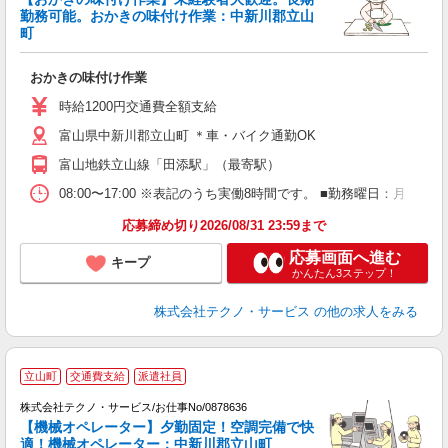
勤務可能。おかきの味付け作業：中新川郡立山
町
ペ
ク
おかきの味付け作業
履
土
時給1200円交通費全額支給
富山県中新川郡立山町 ＊車・バイク通勤OK
富山地鉄立山線「田添駅」（最寄駅）
08:00〜17:00 ※表記のうち実働8時間です。 ■勤務曜日：月
応募締め切り2026/08/31 23:59まで
応募画面へ進む
キープ
かんたん3ステップ！
株式会社テクノ・サービス
の他の求人をみる
立山町
交通費支給
派遣社員
株式会社テクノ・サービス/お仕事No/0878636
【機械オペレーター】夕勤固定！空調完備で快
適！機械オペレーター：中新川郡立山町