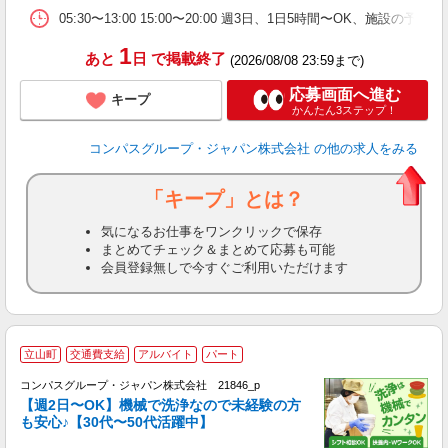
05:30〜13:00 15:00〜20:00 週3日、1日5時間〜O
1
あと
日
で掲載終了
(2026/08/08 23:59まで)
応募画面へ進む
キープ
かんたん3ステップ！
コンパスグループ・ジャパン株式会社
の他の求人をみる
「キープ」とは？
気になるお仕事をワンクリックで保存
まとめてチェック＆まとめて応募も可能
会員登録無しで今すぐご利用いただけます
立山町
交通費支給
アルバイト
パート
コンパスグループ・ジャパン株式会社 21846_p
く
【週2日〜OK】機械で洗浄なので未経験の方
も安心♪【30代〜50代活躍中】