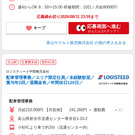
週4からOK 8：50〜15:00 研修期間：10日／月給80000円
応募締め切り2026/08/31 23:59まで
応募画面へ進む
キープ
かんたん3ステップ！
富山ヤクルト販売株式会社
の他の求人をみる
立山町
交通費支給
契約社員
ロジスティード中部株式会社
配車管理事務／エリア限定社員／未経験歓迎／
業
賞与年2回／退職金有／年間休日120日／
未
昇
配車管理事務
月給210,000円 【月収例】 241,260円 ＋ 通勤費 ＝月給210,0
富山県射水市流通センター青井谷1-10-2
小杉ICより車で約3分（流通センター内）