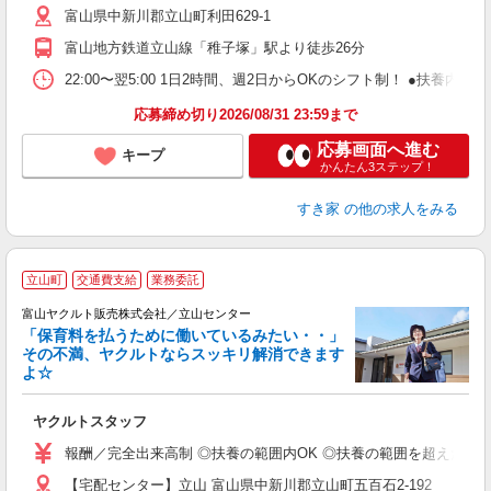
富山県中新川郡立山町利田629-1
勤
社
富山地方鉄道立山線「稚子塚」駅より徒歩26分
22:00〜翌5:00 1日2時間、週2日からOKのシフト制！ ●扶養内勤務
応募締め切り2026/08/31 23:59まで
応募画面へ進む
キープ
かんたん3ステップ！
すき家
の他の求人をみる
立山町
交通費支給
業務委託
富山ヤクルト販売株式会社／立山センター
「保育料を払うために働いているみたい・・」
その不満、ヤクルトならスッキリ解消できます
よ☆
し
ヤクルトスタッフ
務
報酬／完全出来高制 ◎扶養の範囲内OK ◎扶養の範囲を超えた高収入も
【宅配センター】立山 富山県中新川郡立山町五百石2-192