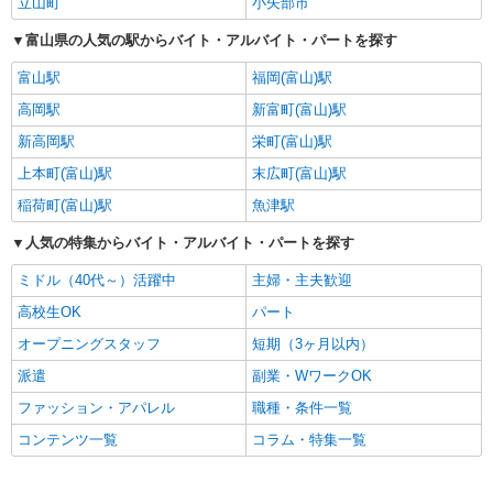
立山町
小矢部市
富山県の人気の駅からバイト・アルバイト・パートを探す
富山駅
福岡(富山)駅
高岡駅
新富町(富山)駅
新高岡駅
栄町(富山)駅
上本町(富山)駅
末広町(富山)駅
稲荷町(富山)駅
魚津駅
人気の特集からバイト・アルバイト・パートを探す
ミドル（40代～）活躍中
主婦・主夫歓迎
高校生OK
パート
オープニングスタッフ
短期（3ヶ月以内）
派遣
副業・WワークOK
ファッション・アパレル
職種・条件一覧
コンテンツ一覧
コラム・特集一覧