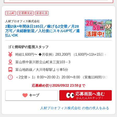
＜
立山町
交通費支給
派遣社員
◎
人材プロオフィス株式会社
2勤2休×年間休日185日／稼げる2交替／月28
万可／未経験歓迎／入社後にスキルUP可／週
払いOK
で
ピ
ゴミ焼却炉の監視スタッフ
即
り
時給1,600円〜 ◆月収例）283,200円 （1,600円×11h×15日
歓
富山県中新川郡立山町末三賀103－3
前
タ
富山地鉄線／大川寺駅駅より車5分
ほ
制
＜2交替＞ 1）8:00〜20:00 2）20:00〜8:00 （実働11
応募締め切り2026/09/22 23:59まで
応募画面へ進む
キープ
かんたん3ステップ！
人材プロオフィス株式会社
の他の求人をみる