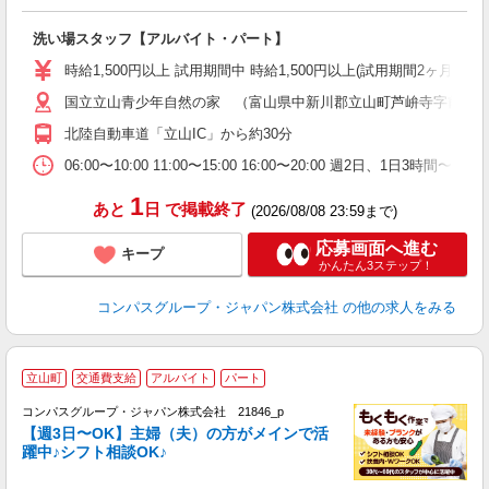
大
洗い場スタッフ【アルバイト・パート】
入
歓
時給1,500円以上 試用期間中 時給1,500円以上(試用期間2ヶ月
～
国立立山青少年自然の家 （富山県中新川郡立山町芦峅寺字前谷
用
週
北陸自動車道「立山IC」から約30分
内
通
06:00〜10:00 11:00〜15:00 16:00〜20:00 週
1
あと
日
で掲載終了
(2026/08/08 23:59まで)
応募画面へ進む
キープ
かんたん3ステップ！
コンパスグループ・ジャパン株式会社
の他の求人をみる
立山町
交通費支給
アルバイト
パート
コンパスグループ・ジャパン株式会社 21846_p
く
【週3日〜OK】主婦（夫）の方がメインで活
躍中♪シフト相談OK♪