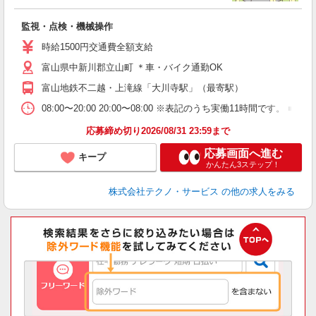
一
監視・点検・機械操作
履
高
時給1500円交通費全額支給
富山県中新川郡立山町 ＊車・バイク通勤OK
富山地鉄不二越・上滝線「大川寺駅」（最寄駅）
08:00〜20:00 20:00〜08:00 ※表記のうち実働11時間
応募締め切り2026/08/31 23:59まで
応募画面へ進む
キープ
かんたん3ステップ！
株式会社テクノ・サービス
の他の求人をみる