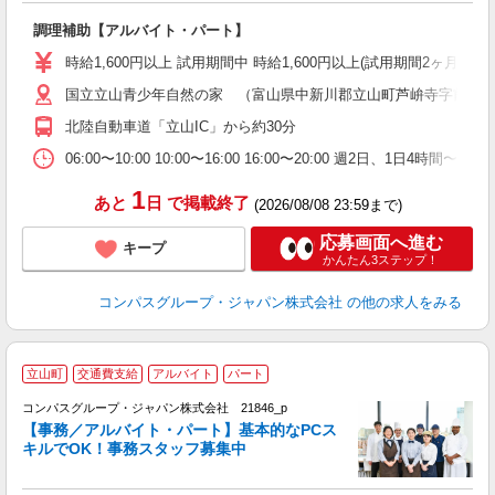
大
調理補助【アルバイト・パート】
入
歓
時給1,600円以上 試用期間中 時給1,600円以上(試用期間2ヶ月
～
国立立山青少年自然の家 （富山県中新川郡立山町芦峅寺字前谷
用
週
北陸自動車道「立山IC」から約30分
内
通
06:00〜10:00 10:00〜16:00 16:00〜20:00 週2
1
あと
日
で掲載終了
(2026/08/08 23:59まで)
応募画面へ進む
キープ
かんたん3ステップ！
コンパスグループ・ジャパン株式会社
の他の求人をみる
立山町
交通費支給
アルバイト
パート
コンパスグループ・ジャパン株式会社 21846_p
く
【事務／アルバイト・パート】基本的なPCス
キルでOK！事務スタッフ募集中