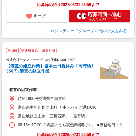
応募締め切り2027/03/31 23:59まで
応募画面へ進む
キープ
かんたん3ステップ！
ロジスティードグループ
の他の求人をみる
立山町
交通費支給
派遣社員
株式会社テクノ・サービス/お仕事No/0912607
【装置の組立作業】基本土日祝休み！高時給1
350円♪装置の組立作業
す
装置の組立作業
履
ラ
時給1800円交通費全額支給
ク
富山県中新川郡立山町 ＊車・バイク通勤OK
富山地鉄立山線「五百石駅」（最寄駅）
08:15〜17:20 ※表記のうち実働8時間です。 ■勤務曜日：月
応募締め切り2026/08/31 23:59まで