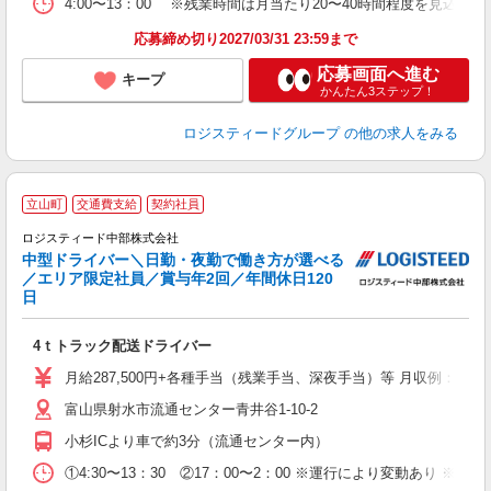
4:00〜13：00 ※残業時間は月当たり20〜40時間程度を見込ん
応募締め切り2027/03/31 23:59まで
応募画面へ進む
キープ
かんたん3ステップ！
ロジスティードグループ
の他の求人をみる
立山町
交通費支給
契約社員
こ
ロジスティード中部株式会社
月
中型ドライバー＼日勤・夜勤で働き方が選べる
勤
／エリア限定社員／賞与年2回／年間休日120
経
日
費
4ｔトラック配送ドライバー
月給287,500円+各種手当（残業手当、深夜手当）等 月収例：月給287,
富山県射水市流通センター青井谷1-10-2
小杉ICより車で約3分（流通センター内）
①4:30〜13：30 ②17：00〜2：00 ※運行により変動あり 