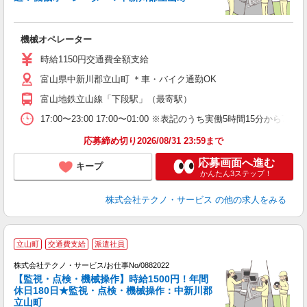
す
機械オペレーター
履
ラ
時給1150円交通費全額支給
あ
富山県中新川郡立山町 ＊車・バイク通勤OK
援
富山地鉄立山線「下段駅」（最寄駅）
17:00〜23:00 17:00〜01:00 ※表記のうち実働5時間15
応募締め切り2026/08/31 23:59まで
応募画面へ進む
キープ
かんたん3ステップ！
株式会社テクノ・サービス
の他の求人をみる
立山町
交通費支給
派遣社員
株式会社テクノ・サービス/お仕事No/0882022
【監視・点検・機械操作】時給1500円！年間
休日180日★監視・点検・機械操作：中新川郡
立山町