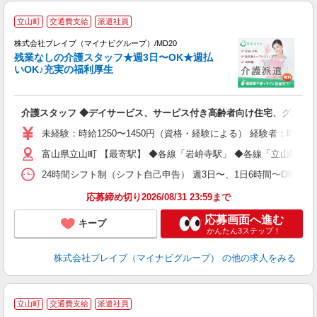
立山町
交通費支給
派遣社員
株式会社ブレイブ（マイナビグループ）/MD20
残業なしの介護スタッフ★週3日〜OK★週払
いOK♪充実の福利厚生
ト
介護スタッフ ◆デイサービス、サービス付き高齢者向け住宅、グルー
入
ー
未経験：時給1250〜1450円（資格・経験による） 経験者：時給1
代
富山県立山町 【最寄駅】 ◆各線「岩峅寺駅」 ◆各線「立山駅」
O
24時間シフト制（シフト自己申告） 週3日〜、1日6時間〜OK 【勤務
応募締め切り2026/08/31 23:59まで
応募画面へ進む
キープ
かんたん3ステップ！
株式会社ブレイブ（マイナビグループ）
の他の求人をみる
＜
立山町
交通費支給
派遣社員
【