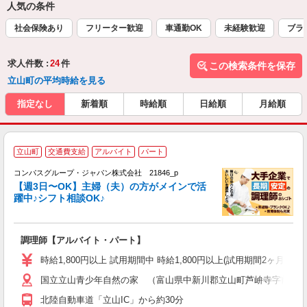
人気の条件
社会保険あり
フリーター歓迎
車通勤OK
未経験歓迎
ブラ
求人件数 :
24
件
この検索条件を保存
立山町の平均時給を見る
指定なし
新着順
時給順
日給順
月給順
立山町
交通費支給
アルバイト
パート
コンパスグループ・ジャパン株式会社 21846_p
く
【週3日〜OK】主婦（夫）の方がメインで活
躍中♪シフト相談OK♪
大
調理師【アルバイト・パート】
入
歓
時給1,800円以上 試用期間中 時給1,800円以上(試用期間2ヶ月
～
国立立山青少年自然の家 （富山県中新川郡立山町芦峅寺字前谷
用
O
北陸自動車道「立山IC」から約30分
K