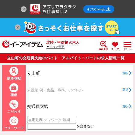
北陸・甲信越
の求人
▼エリア変更
立山町の交通費支給のバイト・アルバイト・パートの求人情報一覧
立山町
選択
勤務地/駅
未設定
例）食品、事務、アパレル
選択
職種
交通費支給
選択
こだわり
を含まない
フリーワード