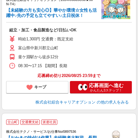
N-T4）
【未経験の方も安心◎】華やか環境☆女性も活
躍中♪先の予定も立てやすい♪土日祝休！
得
入
組立・加工・食品製造など/日払いOK
分
フ
時給1,300円 交通費：既定支給
K
富山県中新川郡立山町
支
釜ケ淵駅から徒歩12分
08:30〜17:15 【期間】長期
応募締め切り2026/08/25 23:59まで
応募画面へ進む
キープ
かんたん3ステップ！
株式会社綜合キャリアオプション
の他の求人をみる
立山町
交通費支給
派遣社員
株式会社テクノ・サービス/お仕事No/0897536
【おかきの味付け作業】未経験者大歓迎。長期