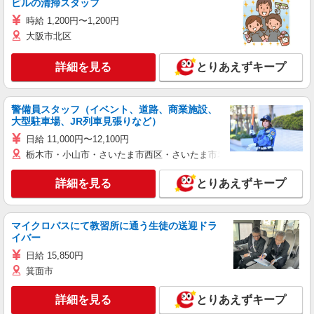
ビルの清掃スタッフ
時給 1,200円〜1,200円
大阪市北区
詳細を見る
とりあえずキープ
警備員スタッフ（イベント、道路、商業施設、
大型駐車場、JR列車見張りなど）
日給 11,000円〜12,100円
栃木市・小山市・さいたま市西区・さいたま市岩槻区・久喜市・蓮田
詳細を見る
とりあえずキープ
マイクロバスにて教習所に通う生徒の送迎ドラ
イバー
日給 15,850円
箕面市
詳細を見る
とりあえずキープ