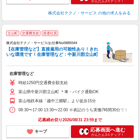
かんたん3ステップ！
株式会社テクノ・サービス
の他の求人をみる
立山町
交通費支給
派遣社員
株式会社テクノ・サービス/お仕事No/0889344
【在庫管理など】直接雇用の可能性あり！きれ
いな環境です！在庫管理など：中新川郡立山町
す
在庫管理など
履
土
時給1250円交通費全額支給
富山県中新川郡立山町 ＊車・バイク通勤OK
富山地鉄本線「越中三郷駅」より徒歩15分
08:30〜17:00 13:30〜22:00 ※表記のうち実働7時間30分
応募締め切り2026/08/31 23:59まで
応募画面へ進む
キープ
かんたん3ステップ！