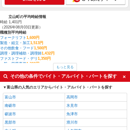
立山町の平均時給情報
時給 1,401円
（2026年08月03日更新）
職種別平均時給
フォークリフト
1,600円
製造・組立・加工
1,513円
その他飲食・フード
1,500円
調理・調理補助・調理師
1,432円
ファストフード・デリ
1,350円
一般・営業事務
1,300円
もっと見る
梱包・仕分け・ピッキング
1,275円
その他軽作業・製造・物流
1,250円
その他の条件でバイト・アルバイト・パートを探す
介護職・ヘルパー
1,250円
食品製造・加工
1,200円
富山県の人気のエリアからバイト・アルバイト・パートを探す
立山町の他の職種の平均時給を見る
富山市
高岡市
南砺市
氷見市
砺波市
魚津市
黒部市
滑川市