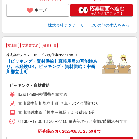
応募画面へ進む
キープ
かんたん3ステップ！
株式会社テクノ・サービス
の他の求人をみる
立山町
交通費支給
派遣社員
株式会社テクノ・サービス/お仕事No/0909819
【ピッキング・資材供給】直接雇用の可能性あ
の
り。未経験OK。ピッキング・資材供給：中新
川郡立山町
人
ピッキング・資材供給
履
土
時給1250円交通費全額支給
富山県中新川郡立山町 ＊車・バイク通勤OK
富山地鉄本線「越中三郷駅」より徒歩15分
08:30〜17:00 13:30〜22:00 ※表記のうち実働7時間30分
応募締め切り2026/08/31 23:59まで