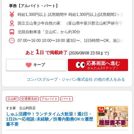
大
事務【アルバイト・パート】
入
歓
時給1,300円以上 試用期間中 時給1,300円以上(試用期間2ヶ月
～
国立立山青少年自然の家 （富山県中新川郡立山町芦峅寺字前谷
用
K
北陸自動車道「立山IC」から約30分
煙
い
07:00〜16:00 10:00〜19:00 週3日〜、1日5時間〜OK、
1
あと
日
で掲載終了
(2026/08/08 23:59まで)
応募画面へ進む
キープ
かんたん3ステップ！
コンパスグループ・ジャパン株式会社
の他の求人をみる
≪
立山町
交通費支給
アルバイト
パート
すき家 立山利田店
しゅふ活躍中！ランチタイム大歓迎！週2日・
安
1日2h〜応相談♪未経験／扶養内勤務OK☆履歴
書不要
の