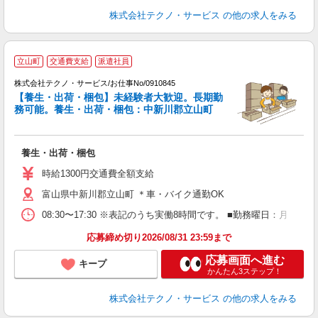
株式会社テクノ・サービス
の他の求人をみる
立山町
交通費支給
派遣社員
備
株式会社テクノ・サービス/お仕事No/0910845
【養生・出荷・梱包】未経験者大歓迎。長期勤
務可能。養生・出荷・梱包：中新川郡立山町
す
ー
養生・出荷・梱包
履
土
時給1300円交通費全額支給
富山県中新川郡立山町 ＊車・バイク通勤OK
08:30〜17:30 ※表記のうち実働8時間です。 ■勤務曜日：月
応募締め切り2026/08/31 23:59まで
応募画面へ進む
キープ
かんたん3ステップ！
株式会社テクノ・サービス
の他の求人をみる