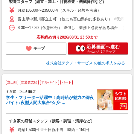
製造スタッフ（組立・加工・目視検査・機械操作など）
未
あ
月給185000〜235000円（スキル・経験を考慮）
遣
富山県中新川郡立山町 （他にも富山県内に多数あり） ※勤務地は
8:30〜17:30（休憩60分） ※但し、業務上必要がある場合
応募締め切り2026/08/31 23:59まで
応募画面へ進む
キープ
かんたん3ステップ！
株式会社テクノ・サービス
の他の求人をみる
立山町
交通費支給
アルバイト
パート
すき家 立山利田店
学生・フリーター活躍中！高時給が魅力の深夜
バイト♪夜型人間大集合*☆彡･.｡
つ
すき家の店舗スタッフ（接客・調理・清掃など）
履
ミ
時給1,500円 ※土日祝手当 時給＋150円
～