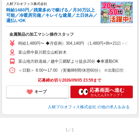
人材プロオフィス株式会社
時給1480円／残業多めで稼げる／月30万以上
ト
可能／冷暖房完備／キレイな建屋／土日休み／
0
週払いOK
類
金属製品の加工マシン操作スタッフ
即
フ
時給1,480円〜 ◆月収例）304,140円 （1,480円×8h×21日＋
週
富山県中新川郡立山町鉾木
交
用
富山地方鉄道線／越中三郷駅より徒歩20分 ◆車通勤OK
＜日勤＞ 8:00〜17:00 （実働8時間/休憩60分） ※出勤日数：週5
応募締め切り2026/09/05 23:59まで
応募画面へ進む
キープ
かんたん3ステップ！
人材プロオフィス株式会社
の他の求人をみる
1／1