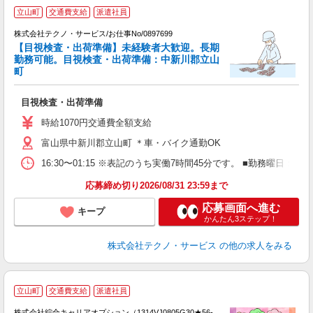
立山町
交通費支給
派遣社員
株式会社テクノ・サービス/お仕事No/0897699
【目視検査・出荷準備】未経験者大歓迎。長期
勤務可能。目視検査・出荷準備：中新川郡立山
ご
町
ッ
目視検査・出荷準備
履
土
時給1070円交通費全額支給
富山県中新川郡立山町 ＊車・バイク通勤OK
16:30〜01:15 ※表記のうち実働7時間45分です。 ■勤務曜日
応募締め切り2026/08/31 23:59まで
応募画面へ進む
キープ
かんたん3ステップ！
株式会社テクノ・サービス
の他の求人をみる
≪
立山町
交通費支給
派遣社員
い
株式会社綜合キャリアオプション（1314VJ0805G30★56-