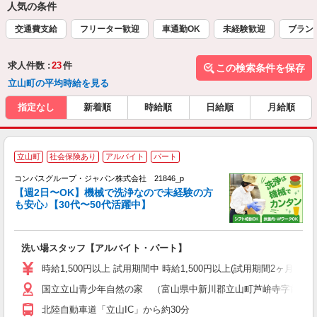
人気の条件
交通費支給
フリーター歓迎
車通勤OK
未経験歓迎
ブラン
求人件数 :
23
件
この検索条件を保存
立山町の平均時給を見る
指定なし
新着順
時給順
日給順
月給順
立山町
社会保険あり
アルバイト
パート
コンパスグループ・ジャパン株式会社 21846_p
く
【週2日〜OK】機械で洗浄なので未経験の方
も安心♪【30代〜50代活躍中】
大
洗い場スタッフ【アルバイト・パート】
入
歓
時給1,500円以上 試用期間中 時給1,500円以上(試用期間2ヶ月
～
国立立山青少年自然の家 （富山県中新川郡立山町芦峅寺字前谷
用
週
北陸自動車道「立山IC」から約30分
内