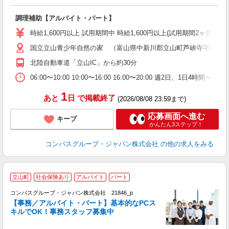
大
調理補助【アルバイト・パート】
入
歓
時給1,600円以上 試用期間中 時給1,600円以上(試用期間2ヶ月
～
国立立山青少年自然の家 （富山県中新川郡立山町芦峅寺字前谷
用
週
北陸自動車道「立山IC」から約30分
内
通
06:00〜10:00 10:00〜16:00 16:00〜20:00 週2
1
あと
日
で掲載終了
(2026/08/08 23:59まで)
応募画面へ進む
キープ
かんたん3ステップ！
コンパスグループ・ジャパン株式会社
の他の求人をみる
立山町
社会保険あり
アルバイト
パート
コンパスグループ・ジャパン株式会社 21846_p
く
【事務／アルバイト・パート】基本的なPCス
キルでOK！事務スタッフ募集中