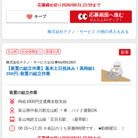
応募締め切り2026/08/31 23:59まで
応募画面へ進む
キープ
かんたん3ステップ！
株式会社テクノ・サービス
の他の求人をみる
立山町
社会保険あり
派遣社員
新着
株式会社テクノ・サービス/お仕事No/0912607
【装置の組立作業】基本土日祝休み！高時給1
350円♪装置の組立作業
す
装置の組立作業
履
ラ
時給1800円交通費全額支給
ク
富山県中新川郡立山町 ＊車・バイク通勤OK
富山地鉄立山線「五百石駅」（最寄駅）
08:15〜17:20 ※表記のうち実働8時間です。 ■勤務曜日：月