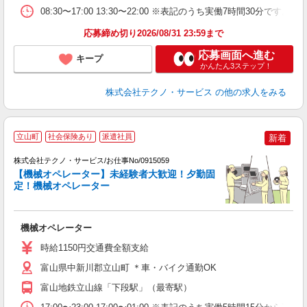
08:30〜17:00 13:30〜22:00 ※表記のうち実働7時間30分
応募締め切り2026/08/31 23:59まで
応募画面へ進む
キープ
かんたん3ステップ！
株式会社テクノ・サービス
の他の求人をみる
立山町
社会保険あり
派遣社員
新着
株式会社テクノ・サービス/お仕事No/0915059
【機械オペレーター】未経験者大歓迎！夕勤固
定！機械オペレーター
り
機械オペレーター
履
食
時給1150円交通費全額支給
富山県中新川郡立山町 ＊車・バイク通勤OK
富山地鉄立山線「下段駅」（最寄駅）