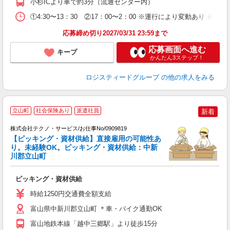
小杉ICより車で約3分（流通センター内）
①4:30〜13：30 ②17：00〜2：00 ※運行により変動あり 
応募締め切り2027/03/31 23:59まで
応募画面へ進む
キープ
かんたん3ステップ！
ロジスティードグループ
の他の求人をみる
立山町
社会保険あり
派遣社員
新着
株式会社テクノ・サービス/お仕事No/0909819
【ピッキング・資材供給】直接雇用の可能性あ
の
り。未経験OK。ピッキング・資材供給：中新
川郡立山町
人
ピッキング・資材供給
履
土
時給1250円交通費全額支給
富山県中新川郡立山町 ＊車・バイク通勤OK
富山地鉄本線「越中三郷駅」より徒歩15分