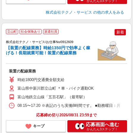
かんたん3ステップ！
株式会社テクノ・サービス
の他の求人をみる
立山町
社会保険あり
派遣社員
新着
株式会社テクノ・サービス/お仕事No/0912609
【装置の配線業務】時給1350円で効率よく稼
げる！長期就業可能！装置の配線業務
ギ
の
装置の配線業務
履
ラ
時給1800円交通費全額支給
ク
富山県中新川郡立山町 ＊車・バイク通勤OK
富山地鉄立山線「五百石駅」（最寄駅）
08:15〜17:20 ※表記のうち実働8時間です。 ■勤務曜日：月
応募締め切り2026/08/31 23:59まで
応募画面へ進む
キープ
かんたん3ステップ！