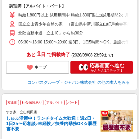
大
調理師【アルバイト・パート】
入
歓
時給1,800円以上 試用期間中 時給1,800円以上(試用期間2ヶ月
～
国立立山青少年自然の家 （富山県中新川郡立山町芦峅寺字前谷
用
O
北陸自動車道「立山IC」から約30分
K
05:30〜13:00 15:00〜20:00 週3日、1日5時間〜O
1
あと
日
で掲載終了
(2026/08/08 23:59まで)
応募画面へ進む
キープ
かんたん3ステップ！
コンパスグループ・ジャパン株式会社
の他の求人をみる
≪
立山町
社会保険あり
アルバイト
パート
すき家 立山利田店
しゅふ活躍中！ランチタイム大歓迎！週2日・
安
1日2h〜応相談♪未経験／扶養内勤務OK☆履歴
書不要
の