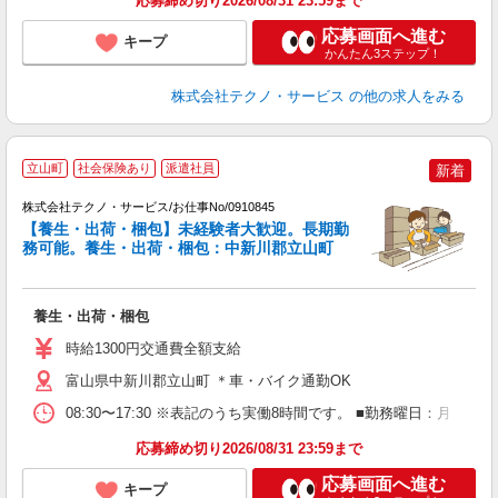
応募締め切り2026/08/31 23:59まで
応募画面へ進む
キープ
かんたん3ステップ！
株式会社テクノ・サービス
の他の求人をみる
立山町
社会保険あり
派遣社員
新着
備
株式会社テクノ・サービス/お仕事No/0910845
【養生・出荷・梱包】未経験者大歓迎。長期勤
務可能。養生・出荷・梱包：中新川郡立山町
す
ー
養生・出荷・梱包
履
土
時給1300円交通費全額支給
富山県中新川郡立山町 ＊車・バイク通勤OK
08:30〜17:30 ※表記のうち実働8時間です。 ■勤務曜日：月
応募締め切り2026/08/31 23:59まで
応募画面へ進む
キープ