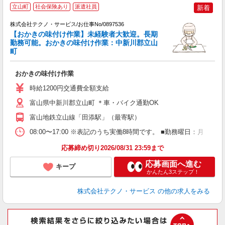
立山町
社会保険あり
派遣社員
新着
株式会社テクノ・サービス/お仕事No/0897536
【おかきの味付け作業】未経験者大歓迎。長期
勤務可能。おかきの味付け作業：中新川郡立山
町
ペ
ク
おかきの味付け作業
履
土
時給1200円交通費全額支給
富山県中新川郡立山町 ＊車・バイク通勤OK
富山地鉄立山線「田添駅」（最寄駅）
08:00〜17:00 ※表記のうち実働8時間です。 ■勤務曜日：月
応募締め切り2026/08/31 23:59まで
応募画面へ進む
キープ
かんたん3ステップ！
株式会社テクノ・サービス
の他の求人をみる