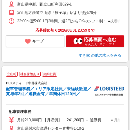
富山県中新川郡立山町利田629-1
勤
社
富山地方鉄道立山線「稚子塚」駅より徒歩26分
22:00〜翌5:00 1日2時間、週2日からOKのシフト制！ ●扶養内勤務
応募締め切り2026/08/31 23:59まで
応募画面へ進む
キープ
かんたん3ステップ！
すき家
の他の求人をみる
立山町
社会保険あり
契約社員
ロジスティード中部株式会社
配車管理事務／エリア限定社員／未経験歓迎／
業
賞与年2回／退職金有／年間休日120日／
未
昇
配車管理事務
月給210,000円 【月収例】 241,260円 ＋ 通勤費 ＝月給210,0
富山県射水市流通センター青井谷1-10-2