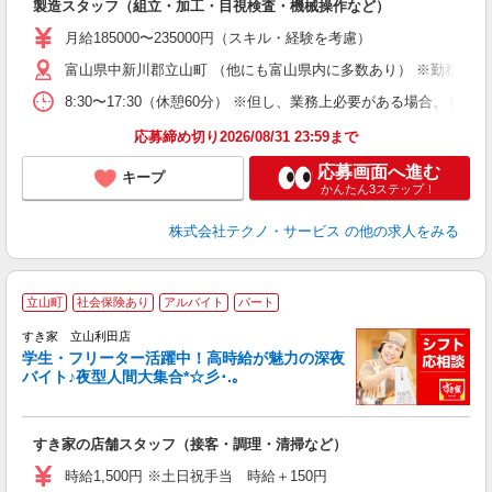
製造スタッフ（組立・加工・目視検査・機械操作など）
未
あ
月給185000〜235000円（スキル・経験を考慮）
遣
富山県中新川郡立山町 （他にも富山県内に多数あり） ※勤務地は
8:30〜17:30（休憩60分） ※但し、業務上必要がある場合
応募締め切り2026/08/31 23:59まで
応募画面へ進む
キープ
かんたん3ステップ！
株式会社テクノ・サービス
の他の求人をみる
立山町
社会保険あり
アルバイト
パート
すき家 立山利田店
学生・フリーター活躍中！高時給が魅力の深夜
バイト♪夜型人間大集合*☆彡･.｡
つ
すき家の店舗スタッフ（接客・調理・清掃など）
履
ミ
時給1,500円 ※土日祝手当 時給＋150円
～