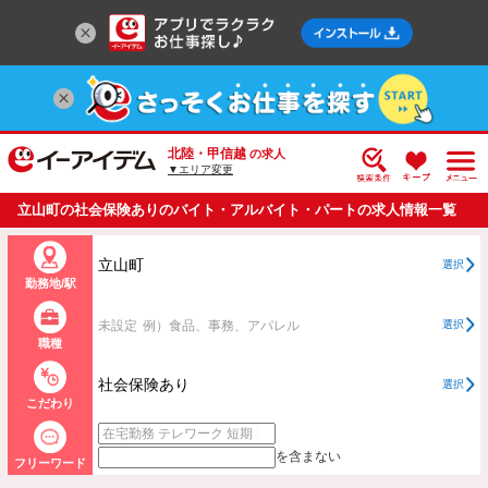
北陸・甲信越
の求人
▼エリア変更
立山町の社会保険ありのバイト・アルバイト・パートの求人情報一覧
立山町
選択
勤務地/駅
未設定
例）食品、事務、アパレル
選択
職種
社会保険あり
選択
こだわり
を含まない
フリーワード