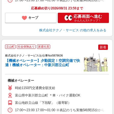
17:00〜23:00 17:00〜01:00 ※表記のうち実働5時間15
応募締め切り2026/08/31 23:59まで
応募画面へ進む
キープ
かんたん3ステップ！
株式会社テクノ・サービス
の他の求人をみる
立山町
社会保険あり
派遣社員
新着
株式会社テクノ・サービス/お仕事No/0878636
【機械オペレーター】夕勤固定！空調完備で快
適！機械オペレーター：中新川郡立山町
す
機械オペレーター
履
ラ
時給1150円交通費全額支給
あ
援
富山県中新川郡立山町 ＊車・バイク通勤OK
富山地鉄立山線「下段駅」（最寄駅）
17:00〜23:00 17:00〜01:00 ※表記のうち実働5時間15