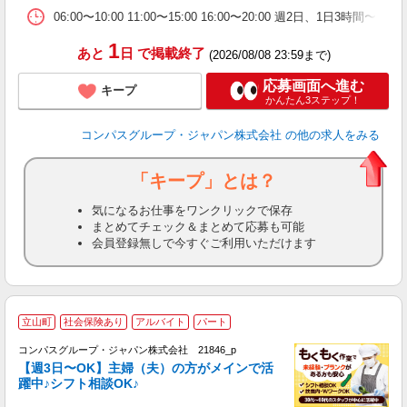
通
06:00〜10:00 11:00〜15:00 16:00〜20:00 週
1
あと
日
で掲載終了
(2026/08/08 23:59まで)
応募画面へ進む
キープ
かんたん3ステップ！
コンパスグループ・ジャパン株式会社
の他の求人をみる
「キープ」とは？
気になるお仕事をワンクリックで保存
まとめてチェック＆まとめて応募も可能
会員登録無しで今すぐご利用いただけます
立山町
社会保険あり
アルバイト
パート
コンパスグループ・ジャパン株式会社 21846_p
く
【週3日〜OK】主婦（夫）の方がメインで活
躍中♪シフト相談OK♪