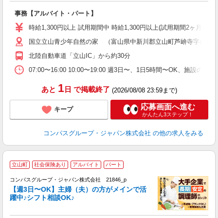
大
事務【アルバイト・パート】
入
歓
時給1,300円以上 試用期間中 時給1,300円以上(試用期間2ヶ月
～
国立立山青少年自然の家 （富山県中新川郡立山町芦峅寺字前谷
用
K
北陸自動車道「立山IC」から約30分
煙
い
07:00〜16:00 10:00〜19:00 週3日〜、1日5時間〜OK、
1
あと
日
で掲載終了
(2026/08/08 23:59まで)
応募画面へ進む
キープ
かんたん3ステップ！
コンパスグループ・ジャパン株式会社
の他の求人をみる
立山町
社会保険あり
アルバイト
パート
コンパスグループ・ジャパン株式会社 21846_p
く
【週3日〜OK】主婦（夫）の方がメインで活
躍中♪シフト相談OK♪