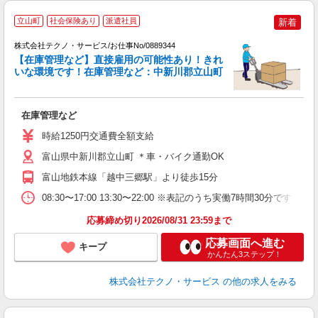
立山町
社会保険あり
派遣社員
新着
株式会社テクノ・サービス/お仕事No/0889344
【在庫管理など】直接雇用の可能性あり！きれ
いな環境です！在庫管理など：中新川郡立山町
す
在庫管理など
履
土
時給1250円交通費全額支給
富山県中新川郡立山町 ＊車・バイク通勤OK
富山地鉄本線「越中三郷駅」より徒歩15分
08:30〜17:00 13:30〜22:00 ※表記のうち実働7時間30分
応募締め切り2026/08/31 23:59まで
応募画面へ進む
キープ
かんたん3ステップ！
株式会社テクノ・サービス
の他の求人をみる