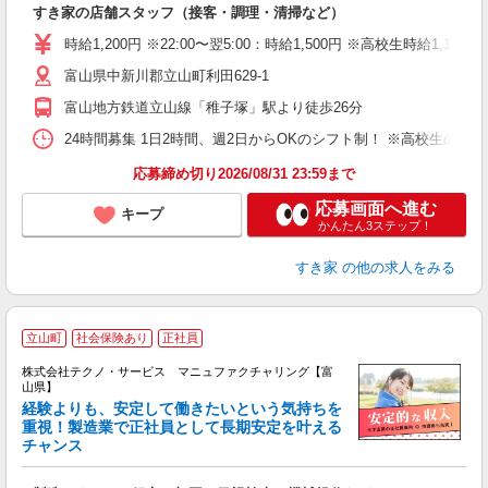
すき家の店舗スタッフ（接客・調理・清掃など）
履
タ
時給1,200円 ※22:00〜翌5:00：時給1,500円 ※高校生時給1,1
（
富山県中新川郡立山町利田629-1
夜
事
富山地方鉄道立山線「稚子塚」駅より徒歩26分
24時間募集 1日2時間、週2日からOKのシフト制！ ※高校生のシ
応募締め切り2026/08/31 23:59まで
応募画面へ進む
キープ
かんたん3ステップ！
すき家
の他の求人をみる
立山町
社会保険あり
正社員
株式会社テクノ・サービス マニュファクチャリング【富
山県】
経験よりも、安定して働きたいという気持ちを
重視！製造業で正社員として長期安定を叶える
チャンス
く
入