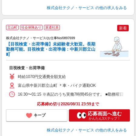
株式会社テクノ・サービス
の他の求人をみる
立山町
社会保険あり
派遣社員
新着
株式会社テクノ・サービス/お仕事No/0897699
【目視検査・出荷準備】未経験者大歓迎。長期
勤務可能。目視検査・出荷準備：中新川郡立山
ご
町
ッ
目視検査・出荷準備
履
土
時給1070円交通費全額支給
富山県中新川郡立山町 ＊車・バイク通勤OK
16:30〜01:15 ※表記のうち実働7時間45分です。 ■勤務曜日
応募締め切り2026/08/31 23:59まで
応募画面へ進む
キープ
かんたん3ステップ！
株式会社テクノ・サービス
の他の求人をみる