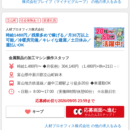
株式会社ブレイブ（マイナビグループ）
の他の求人をみる
＜
立山町
社会保険あり
派遣社員
【
人材プロオフィス株式会社
時給1480円／残業多めで稼げる／月30万以上
ト
可能／冷暖房完備／キレイな建屋／土日休み／
0
週払いOK
類
金属製品の加工マシン操作スタッフ
即
フ
時給1,480円〜 ◆月収例）304,140円 （1,480円×8h×21日＋
週
富山県中新川郡立山町鉾木
交
用
富山地方鉄道線／越中三郷駅より徒歩20分 ◆車通勤OK
＜日勤＞ 8:00〜17:00 （実働8時間/休憩60分） ※出勤日数：週5
応募締め切り2026/09/05 23:59まで
応募画面へ進む
キープ
かんたん3ステップ！
人材プロオフィス株式会社
の他の求人をみる