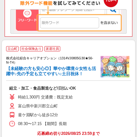
≪
立山町
社会保険あり
派遣社員
い
株式会社綜合キャリアオプション（1314VJ0805G30★56-
N-T4）
【未経験の方も安心◎】華やか環境☆女性も活
躍中♪先の予定も立てやすい♪土日祝休！
得
入
組立・加工・食品製造など/日払いOK
分
フ
時給1,300円 交通費：既定支給
K
富山県中新川郡立山町
支
釜ケ淵駅から徒歩12分
08:30〜17:15 【期間】長期
応募締め切り2026/08/25 23:59まで