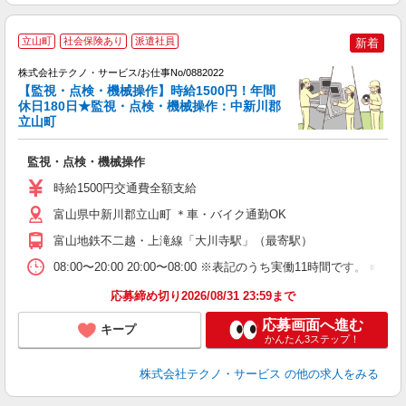
立山町
社会保険あり
派遣社員
新着
株式会社テクノ・サービス/お仕事No/0882022
【監視・点検・機械操作】時給1500円！年間
休日180日★監視・点検・機械操作：中新川郡
立山町
一
監視・点検・機械操作
履
高
時給1500円交通費全額支給
富山県中新川郡立山町 ＊車・バイク通勤OK
富山地鉄不二越・上滝線「大川寺駅」（最寄駅）
08:00〜20:00 20:00〜08:00 ※表記のうち実働11時間
応募締め切り2026/08/31 23:59まで
応募画面へ進む
キープ
かんたん3ステップ！
株式会社テクノ・サービス
の他の求人をみる