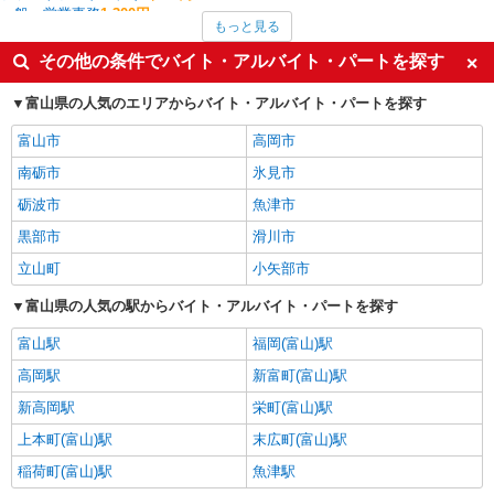
一般・営業事務
1,300円
もっと見る
梱包・仕分け・ピッキング
1,275円
その他軽作業・製造・物流
1,250円
その他の条件でバイト・アルバイト・パートを探す
介護職・ヘルパー
1,250円
食品製造・加工
1,200円
富山県の人気のエリアからバイト・アルバイト・パートを探す
立山町の他の職種の平均時給を見る
富山市
高岡市
南砺市
氷見市
砺波市
魚津市
黒部市
滑川市
立山町
小矢部市
富山県の人気の駅からバイト・アルバイト・パートを探す
富山駅
福岡(富山)駅
高岡駅
新富町(富山)駅
新高岡駅
栄町(富山)駅
上本町(富山)駅
末広町(富山)駅
稲荷町(富山)駅
魚津駅