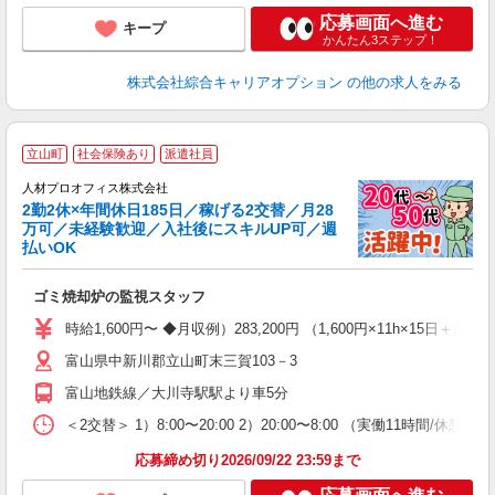
応募画面へ進む
キープ
かんたん3ステップ！
株式会社綜合キャリアオプション
の他の求人をみる
＜
立山町
社会保険あり
派遣社員
◎
人材プロオフィス株式会社
2勤2休×年間休日185日／稼げる2交替／月28
万可／未経験歓迎／入社後にスキルUP可／週
払いOK
で
ピ
ゴミ焼却炉の監視スタッフ
即
り
時給1,600円〜 ◆月収例）283,200円 （1,600円×11h×15日
歓
富山県中新川郡立山町末三賀103－3
前
タ
富山地鉄線／大川寺駅駅より車5分
ほ
制
＜2交替＞ 1）8:00〜20:00 2）20:00〜8:00 （実働11
応募締め切り2026/09/22 23:59まで