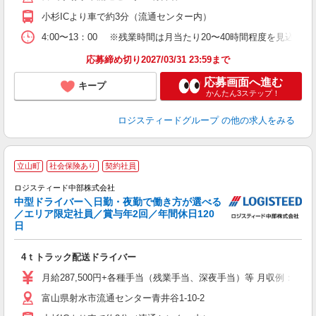
小杉ICより車で約3分（流通センター内）
4:00〜13：00 ※残業時間は月当たり20〜40時間程度を見込ん
応募締め切り2027/03/31 23:59まで
応募画面へ進む
キープ
かんたん3ステップ！
ロジスティードグループ
の他の求人をみる
立山町
社会保険あり
契約社員
こ
ロジスティード中部株式会社
月
中型ドライバー＼日勤・夜勤で働き方が選べる
勤
／エリア限定社員／賞与年2回／年間休日120
経
日
費
4ｔトラック配送ドライバー
月給287,500円+各種手当（残業手当、深夜手当）等 月収例：月給287,
富山県射水市流通センター青井谷1-10-2