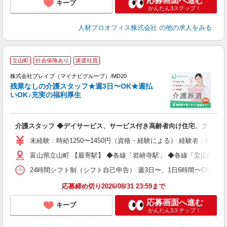
応募画面へ進む
キープ
かんたん3ステップ！
人材プロオフィス株式会社
の他の求人をみる
立山町
社会保険あり
派遣社員
株式会社ブレイブ（マイナビグループ）/MD20
残業なしの介護スタッフ★週3日〜OK★週払
いOK♪充実の福利厚生
ト
介護スタッフ ◆デイサービス、サービス付き高齢者向け住宅、グルー
入
ー
未経験：時給1250〜1450円（資格・経験による） 経験者：時給1
代
富山県立山町 【最寄駅】 ◆各線「岩峅寺駅」 ◆各線「立山駅」
O
24時間シフト制（シフト自己申告） 週3日〜、1日6時間〜OK 【勤務
応募締め切り2026/08/31 23:59まで
応募画面へ進む
キープ
かんたん3ステップ！