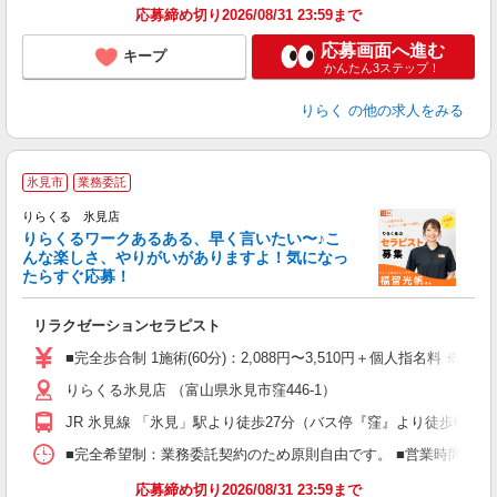
応募締め切り2026/08/31 23:59まで
応募画面へ進む
キープ
かんたん3ステップ！
りらく
の他の求人をみる
氷見市
業務委託
り
りらくる 氷見店
た
りらくるワークあるある、早く言いたい〜♪こ
んな楽しさ、やりがいがありますよ！気になっ
ー
たらすぐ応募！
る
リラクゼーションセラピスト
入
た
■完全歩合制 1施術(60分)：2,088円〜3,510円＋個人指名料 ※
主
りらくる氷見店 （富山県氷見市窪446-1）
躍
額
JR 氷見線 「氷見」駅より徒歩27分（バス停『窪』より徒歩6分）
間
ス
■完全希望制：業務委託契約のため原則自由です。 ■営業時間帯（9
K.
応募締め切り2026/08/31 23:59まで