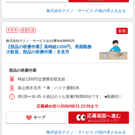
株式会社テクノ・サービス
の他の求人をみる
氷見市
派遣社員
新着
株式会社テクノ・サービス/お仕事No/0886425
せ
【部品の研磨作業】高時給1350円。長期勤務
大歓迎。部品の研磨作業：氷見市
仕
ス
部品の研磨作業
履
高
時給1350円交通費全額支給
富山県氷見市 ＊車・バイク通勤OK
08:00〜16:45 ※表記のうち実働7時間40分です。 ■勤務曜日
応募締め切り2026/08/31 23:59まで
応募画面へ進む
キープ
かんたん3ステップ！
株式会社テクノ・サービス
の他の求人をみる