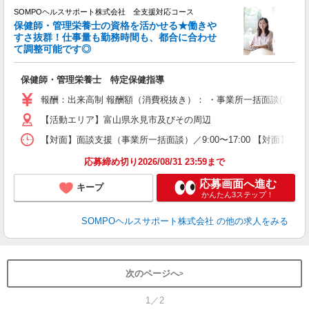
SOMPOヘルスサポート株式会社 全支援対応コース
保健師・管理栄養士の資格を活かせる★働きや
すさ抜群！仕事量も勤務時間も、都合に合わせ
て調整可能です◎
支
保健師・管理栄養士 特定保健指導
報酬：出来高制 報酬額（消費税抜き）： ・事業所一括面談(対面) 1日：
【活動エリア】富山県氷見市及びその周辺
【対面】面談支援（事業所一括面談）／9:00〜17:00 【対面】面
応募締め切り2026/08/31 23:59まで
応募画面へ進む
キープ
かんたん3ステップ！
SOMPOヘルスサポート株式会社
の他の求人をみる
次のページへ
1／2