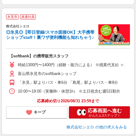
★
氷見市
派遣社員
♪
株式会社シエロ
◎氷見◎【即日登録/スマホ面接OK】大手携帯
ショップstaff！裏ワザ便利機能も知れちゃう♪
理
【softbank】の携帯販売スタッフ
即
時給1300円〜1400円（経験・能力による） ※残業代支給 ★交通
あ
富山県氷見市のsoftbankショップ
K
「氷見」駅よりバス・車6分 「島尾」駅よりバス・車8分
貸
10:00〜19:00（実働8h・休憩1h） ※土日祝含む週5日勤務
応募締め切り2026/08/31 23:59まで
応募画面へ進む
キープ
かんたん3ステップ！
株式会社シエロ
の他の求人をみる