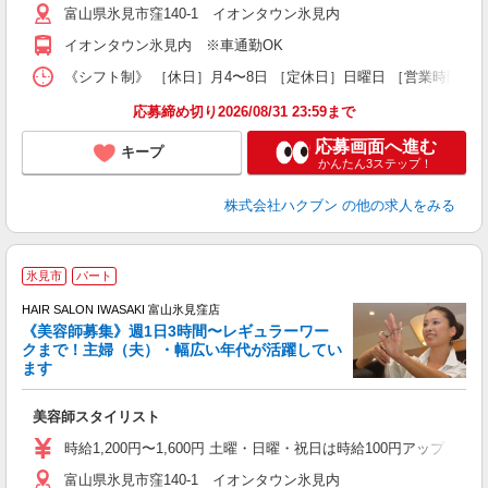
富山県氷見市窪140-1 イオンタウン氷見内
イオンタウン氷見内 ※車通勤OK
《シフト制》 ［休日］月4〜8日 ［定休日］日曜日 ［営業時間］9
応募締め切り2026/08/31 23:59まで
応募画面へ進む
キープ
かんたん3ステップ！
株式会社ハクブン
の他の求人をみる
氷見市
パート
す
HAIR SALON IWASAKI 富山氷見窪店
《美容師募集》週1日3時間〜レギュラーワー
クまで！主婦（夫）・幅広い年代が活躍してい
ます
未
W
美容師スタイリスト
時給1,200円〜1,600円 土曜・日曜・祝日は時給100円アップ ※
富山県氷見市窪140-1 イオンタウン氷見内