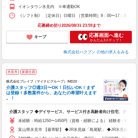
イオンタウン氷見内 ※車通勤OK
《シフト制》 ［定休日］日曜日 ［営業時間］9：00〜17：30 【
応募締め切り2026/08/31 23:59まで
応募画面へ進む
キープ
かんたん3ステップ！
株式会社ハクブン
の他の求人をみる
氷見市
派遣社員
株式会社ブレイブ（マイナビグループ）/MD20
介護スタッフ◎週3日〜OK！日払いOK！まず
は登録！多数案件から、あなたの希望叶えます
。！
ト
介護スタッフ ◆デイサービス、サービス付き高齢者向け住宅、グルー
入
ー
未経験：時給1250〜1450円（資格・経験による） 経験者：時給1
代
富山県氷見市 【最寄駅】 ◆JR氷見線「島尾駅」 ◆JR氷見線「
O