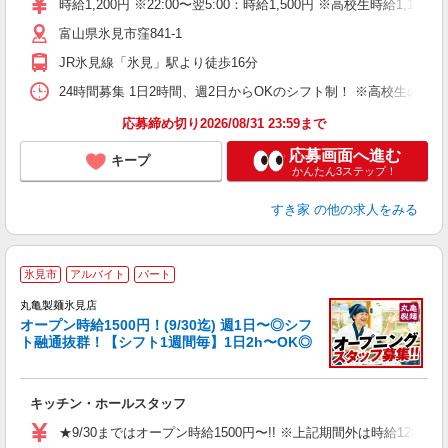
時給1,200円 ※22:00〜翌5:00：時給1,500円 ※高校生時給1,1
（
富山県氷見市窪841-1
夜
事
JR氷見線「氷見」駅より徒歩16分
24時間募集 1日2時間、週2日からOKのシフト制！ ※高校生のシ
応募締め切り2026/08/31 23:59まで
応募画面へ進む
キープ
かんたん3ステップ！
すき家
の他の求人をみる
★
氷見市
アルバイト
パート
丸亀製麺氷見店
オープン時給1500円！(9/30迄) 週1日〜◎シフ
ト融通抜群！【シフト1週間毎】1日2h〜OK◎
給
キッチン・ホールスタッフ
入
験
★9/30まではオープン時給1500円〜!! ※上記期間外は時給1200円
迎