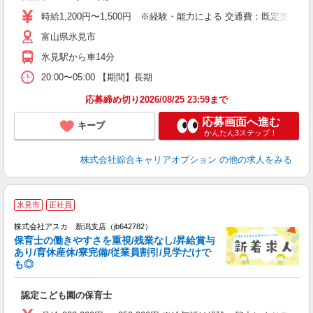
フ
時給1,200円〜1,500円 ※経験・能力による 交通費：既定支給
自
富山県氷見市
氷見駅から車14分
20:00〜05:00 【期間】長期
応募締め切り2026/08/25 23:59まで
応募画面へ進む
キープ
かんたん3ステップ！
株式会社綜合キャリアオプション
の他の求人をみる
氷見市
正社員
株式会社アスカ 新潟支店（jb642782）
保育士の働きやすさを重視/残業なし/昇給賞与
あり/育休産休/寮完備/従業員割引/見学だけで
も◎
面
認定こども園の保育士
入
不