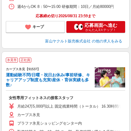
週4からOK 8：50〜15:00 研修期間：10日／月給80000円
応募締め切り2026/08/31 23:59まで
応募画面へ進む
キープ
かんたん3ステップ！
富山ヤクルト販売株式会社
の他の求人をみる
氷見市
正社員
カーブス氷見【91537】
運動経験不問/日曜・祝日お休み/事前研修、キ
ャリアアップ制度も充実/産休・育休実績も多
数♪
て
女性専用フィットネスの接客スタッフ
ボ
月給24万5,000円以上 固定残業時間（トータル） 16.30時間/月 残
カーブス氷見
プラファ氷見ショッピングセンター内