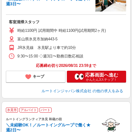
週3日〜
履
迎
躍
客室清掃スタッフ
養
修
時給1100円 試用期間中 時給1100円(試用期間2ヶ月)
富山県氷見市加納443-5
JR氷見線 氷見駅より車で約10分
9:30〜15:00 ◇週3日〜勤務日数応相談
応募締め切り2026/08/31 23:59まで
応募画面へ進む
キープ
かんたん3ステップ！
ルートインジャパン株式会社
の他の求人をみる
氷見市
アルバイト
パート
ルートイングランティア氷見 和蔵の宿
＼未経験OK！／ルートイングループで働く★
週2日〜