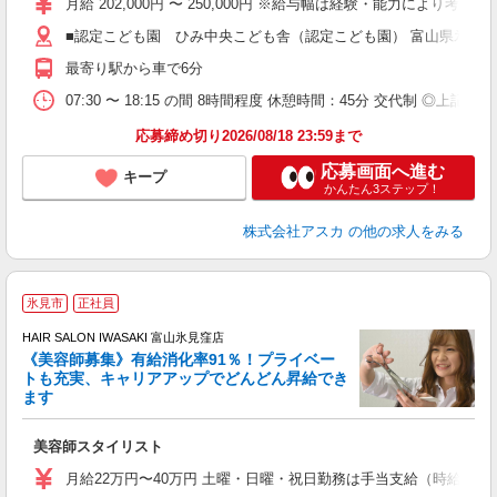
月給 202,000円 〜 250,000円 ※給与幅は経験・能力によ
あ
■認定こども園 ひみ中央こども舎（認定こども園） 富山県氷見市栄
り
最寄り駅から車で6分
07:30 〜 18:15 の間 8時間程度 休憩時間：45分 交代制
応募締め切り2026/08/18 23:59まで
応募画面へ進む
キープ
かんたん3ステップ！
株式会社アスカ
の他の求人をみる
氷見市
正社員
HAIR SALON IWASAKI 富山氷見窪店
《美容師募集》有給消化率91％！プライベー
トも充実、キャリアアップでどんどん昇給でき
択
ます
昇
美容師スタイリスト
月給22万円〜40万円 土曜・日曜・祝日勤務は手当支給（時給換算1