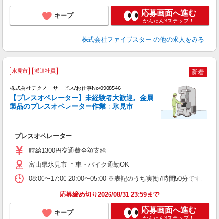
応募画面へ進む
キープ
かんたん3ステップ！
株式会社ファイブスター
の他の求人をみる
氷見市
派遣社員
新着
2
株式会社テクノ・サービス/お仕事No/0908546
【プレスオペレーター】未経験者大歓迎。金属
製品のプレスオペレーター作業：氷見市
ル
プレスオペレーター
履
車
時給1300円交通費全額支給
富山県氷見市 ＊車・バイク通勤OK
08:00〜17:00 20:00〜05:00 ※表記のうち実働7時間50
応募締め切り2026/08/31 23:59まで
応募画面へ進む
キープ
かんたん3ステップ！