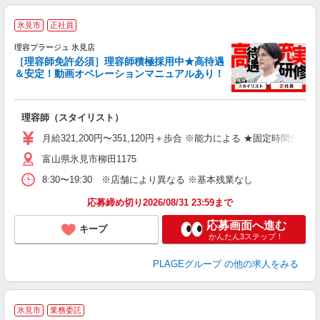
氷見市
正社員
理容プラージュ 氷見店
［理容師免許必須］理容師積極採用中★高待遇
＆安定！動画オペレーションマニュアルあり！
募
給
歩
理容師（スタイリスト）
入
資
月給321,200円〜351,120円＋歩合 ※能力による ★固定時間外
ブ
富山県氷見市柳田1175
自
ク
8:30〜19:30 ※店舗により異なる ※基本残業なし
あ
応募締め切り2026/08/31 23:59まで
支
応募画面へ進む
キープ
かんたん3ステップ！
PLAGEグループ
の他の求人をみる
氷見市
業務委託