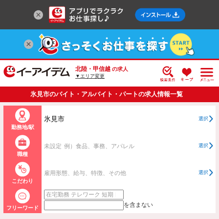
北陸・甲信越
の求人
▼エリア変更
氷見市のバイト・アルバイト・パートの求人情報一覧
氷見市
選択
勤務地/駅
未設定
例）食品、事務、アパレル
選択
職種
雇用形態、給与、特徴、その他
選択
こだわり
を含まない
フリーワード