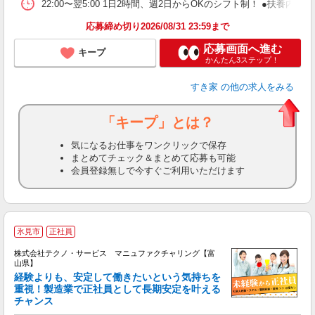
22:00〜翌5:00 1日2時間、週2日からOKのシフト制！ ●扶養内勤務
応募締め切り2026/08/31 23:59まで
応募画面へ進む
キープ
かんたん3ステップ！
すき家
の他の求人をみる
「キープ」とは？
気になるお仕事をワンクリックで保存
まとめてチェック＆まとめて応募も可能
会員登録無しで今すぐご利用いただけます
氷見市
正社員
株式会社テクノ・サービス マニュファクチャリング【富
山県】
経験よりも、安定して働きたいという気持ちを
重視！製造業で正社員として長期安定を叶える
チャンス
く