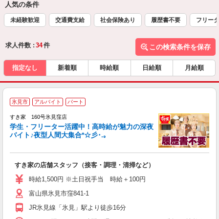
人気の条件
未経験歓迎
交通費支給
社会保険あり
履歴書不要
フリー
求人件数 :
34
件
この検索条件を保存
指定なし
新着順
時給順
日給順
月給順
氷見市
アルバイト
パート
すき家 160号氷見窪店
学生・フリーター活躍中！高時給が魅力の深夜
バイト♪夜型人間大集合*☆彡･.｡
つ
すき家の店舗スタッフ（接客・調理・清掃など）
履
ミ
時給1,500円 ※土日祝手当 時給＋100円
～
富山県氷見市窪841-1
勤
社
JR氷見線「氷見」駅より徒歩16分