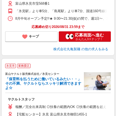
富山県氷見市窪568番1
ル
ナ
「氷見駅」より車5分、「島尾駅」より車7分、国道160号線沿い
1
日
8月中旬オープン予定!!★ 9:00〜21:30(仮)の間で、週
タ
応募締め切り2026/08/31 23:59まで
応募画面へ進む
キープ
かんたん3ステップ！
株式会社丸亀製麺
の他の求人をみる
氷見市
業務委託
富山ヤクルト販売株式会社／氷見センター
「保育料を払うために働いているみたい・・」
その不満、ヤクルトならスッキリ解消できます
よ☆
し
ヤクルトスタッフ
務
報酬／完全出来高制 ◎扶養の範囲内OK ◎扶養の範囲を超えた高収入も
【宅配センター】氷見 富山県氷見市柳田1455-1