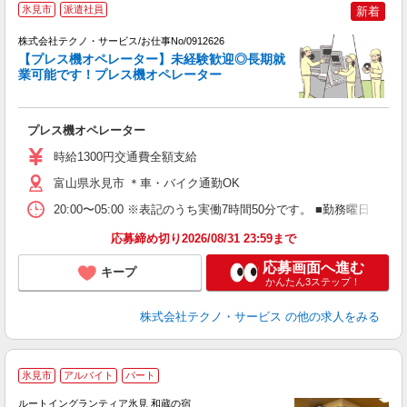
氷見市
派遣社員
新着
（
株式会社テクノ・サービス/お仕事No/0912626
【プレス機オペレーター】未経験歓迎◎長期就
業可能です！プレス機オペレーター
望
プレス機オペレーター
履
車
時給1300円交通費全額支給
富山県氷見市 ＊車・バイク通勤OK
20:00〜05:00 ※表記のうち実働7時間50分です。 ■勤務曜日
応募締め切り2026/08/31 23:59まで
応募画面へ進む
キープ
かんたん3ステップ！
株式会社テクノ・サービス
の他の求人をみる
氷見市
アルバイト
パート
ルートイングランティア氷見 和蔵の宿