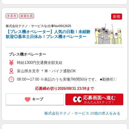
氷見市
派遣社員
新着
株式会社テクノ・サービス/お仕事No/0912625
【プレス機オペレーター】人気の日勤！未経験
歓迎◎基本土日休み！プレス機オペレーター
じ
プレス機オペレーター
履
車
時給1300円交通費全額支給
富山県氷見市 ＊車・バイク通勤OK
08:00〜17:00 ※表記のうち実働7時間50分です。 ■勤務曜日
応募締め切り2026/08/31 23:59まで
応募画面へ進む
キープ
かんたん3ステップ！
株式会社テクノ・サービス
の他の求人をみる