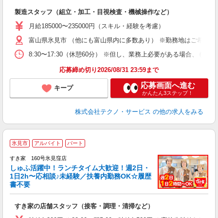
入
製造スタッフ（組立・加工・目視検査・機械操作など）
未
あ
月給185000〜235000円（スキル・経験を考慮）
遣
富山県氷見市 （他にも富山県内に多数あり） ※勤務地はご希望を
8:30〜17:30（休憩60分） ※但し、業務上必要がある場合
応募締め切り2026/08/31 23:59まで
応募画面へ進む
キープ
かんたん3ステップ！
株式会社テクノ・サービス
の他の求人をみる
≪
氷見市
アルバイト
パート
すき家 160号氷見窪店
しゅふ活躍中！ランチタイム大歓迎！週2日・
安
1日2h〜応相談♪未経験／扶養内勤務OK☆履歴
書不要
の
すき家の店舗スタッフ（接客・調理・清掃など）
履
タ