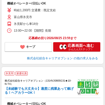
入
機械オペレーター/日払いOK
分
フ
時給1,200円 交通費：既定支給
自
富山県氷見市
氷見駅から車14分
13:00〜22:00 【期間】長期
応募締め切り2026/08/25 23:59まで
応募画面へ進む
キープ
かんたん3ステップ！
株式会社綜合キャリアオプション
の他の求人をみる
≪
氷見市
派遣社員
い
株式会社綜合キャリアオプション（1314VJ0805G31★10-
N-T4）
【未経験でも大丈夫☆】適度に残業あって稼げ
る！ヘアカラーOK！
得
入
機械オペレーター/日払いOK
分