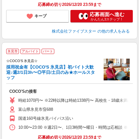
応募締め切り2026/12/20 23:59まで
応募画面へ進む
キープ
かんたん3ステップ！
株式会社ファイブスター
の他の求人をみる
◆
氷見市
アルバイト
パート
応
☆COCO’S 氷見店☆
の
採用祝金有【COCO'S 氷見店】初バイト大歓
迎♪週2/1日3h〜◎平日/土日のみ★ホールスタ
ッフ
ッ
COCO'Sの接客
時給1070円〜 ※22時以降は時給1338円〜 高校生・18歳未満の方は
富山県氷見市窪688
国道160号線氷見バイパス沿い
10:00〜23:00 ※週2日〜、1日3時間〜曜日・時間は応相談 ※
応募締め切り2026/12/20 23:59まで