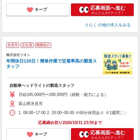
応募画面へ進む
キープ
かんたん3ステップ！
りらく
の他の求人をみる
氷見市
正社員
職業紹介
株式会社リオン
年間休日120日！簡単作業で定着率高の製造ス
タッフ
家
社
自動車ヘッドライトの製造スタッフ
入
場
月給245,000円〜280,000円（経験・能力による）
タ
富山県氷見市
額
業
1. 08:00~17:00 2. 20:00~05:00 ※60分休憩あり ※1週間ごとの2
あ
応募締め切り2026/10/31 23:59まで
応募画面へ進む
キープ
かんたん3ステップ！