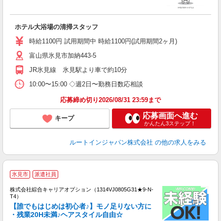
履
迎
躍
ホテル大浴場の清掃スタッフ
車
り
時給1100円 試用期間中 時給1100円(試用期間2ヶ月)
富山県氷見市加納443-5
JR氷見線 氷見駅より車で約10分
10:00〜15:00 ◇週2日〜勤務日数応相談
応募締め切り2026/08/31 23:59まで
応募画面へ進む
キープ
かんたん3ステップ！
ルートインジャパン株式会社
の他の求人をみる
≪
氷見市
派遣社員
い
株式会社綜合キャリアオプション（1314VJ0805G31★9-N-
T4）
【誰でもはじめは初心者♪】モノ足りない方に
・残業20H未満♪ヘアスタイル自由☆