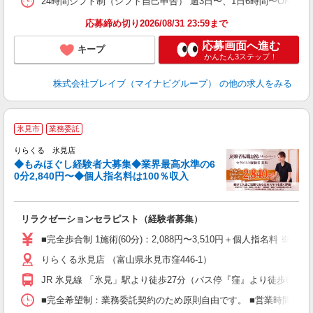
24時間シフト制（シフト自己申告） 週3日〜、1日6時間〜OK 【勤務
応募締め切り2026/08/31 23:59まで
応募画面へ進む
キープ
かんたん3ステップ！
株式会社ブレイブ（マイナビグループ）
の他の求人をみる
◆
氷見市
業務委託
円
りらくる 氷見店
◆もみほぐし経験者大募集◆業界最高水準の6
0分2,840円〜◆個人指名料は100％収入
に
間
リラクゼーションセラピスト（経験者募集）
入
た
■完全歩合制 1施術(60分)：2,088円〜3,510円＋個人指名料 
主
りらくる氷見店 （富山県氷見市窪446-1）
躍
額
JR 氷見線 「氷見」駅より徒歩27分（バス停『窪』より徒歩6分）
間
ス
■完全希望制：業務委託契約のため原則自由です。 ■営業時間帯（9
K.