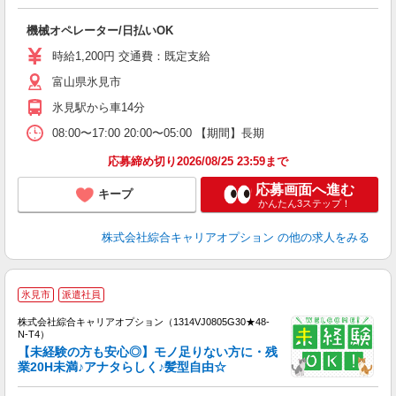
得
入
機械オペレーター/日払いOK
分
フ
時給1,200円 交通費：既定支給
自
富山県氷見市
氷見駅から車14分
08:00〜17:00 20:00〜05:00 【期間】長期
応募締め切り2026/08/25 23:59まで
応募画面へ進む
キープ
かんたん3ステップ！
株式会社綜合キャリアオプション
の他の求人をみる
≪
氷見市
派遣社員
い
株式会社綜合キャリアオプション（1314VJ0805G30★48-
N-T4）
【未経験の方も安心◎】モノ足りない方に・残
業20H未満♪アナタらしく♪髪型自由☆
得