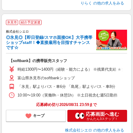
りらく
の他の求人をみる
★
氷見市
紹介予定派遣
♪
株式会社シエロ
◎氷見◎【即日登録/スマホ面接OK】大手携帯
ショップstaff！◆直接雇用を目指すチャンス
です☆
理
【softbank】の携帯販売スタッフ
即
時給1300円〜1400円（経験・能力による） ※残業代支給 ★交通
あ
富山県氷見市のsoftbankショップ
K
「氷見」駅よりバス・車6分 「島尾」駅よりバス・車8分
貸
10:00〜19:00（実働8h・休憩1h） ※土日祝含む週5日勤務
応募締め切り2026/08/31 23:59まで
応募画面へ進む
キープ
かんたん3ステップ！
株式会社シエロ
の他の求人をみる