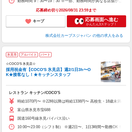
勤務時間 9：30〜19：30 ※一部、勤務時間が異なる店舗がございま
応募締め切り2026/08/31 23:59まで
応募画面へ進む
キープ
かんたん3ステップ！
株式会社カーブスジャパン
の他の求人をみる
◆
氷見市
アルバイト
パート
応
☆COCO’S 氷見店☆
の
採用祝金有【COCO'S 氷見店】週2/1日3h〜O
K★接客なし！★キッチンスタッフ
ッ
レストラン キッチン/COCO'S
時給1070円〜 ※22時以降は時給1338円〜 高校生・18歳未満の方は
富山県氷見市窪688
国道160号線氷見バイパス沿い
10:00〜23:00（シフト制） ※週2日〜、1日3時間〜勤務OK！