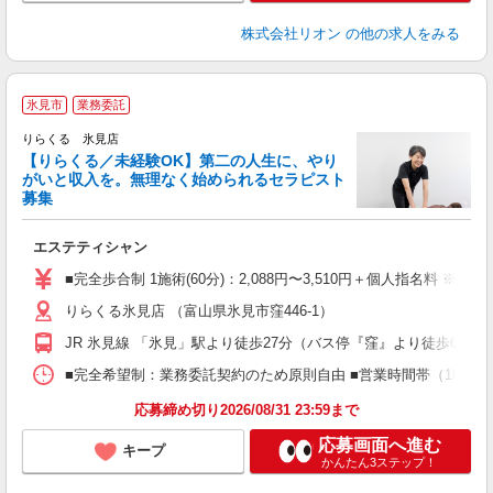
株式会社リオン
の他の求人をみる
氷見市
業務委託
りらくる 氷見店
【りらくる／未経験OK】第二の人生に、やり
がいと収入を。無理なく始められるセラピスト
募集
つ
エステティシャン
入
た
■完全歩合制 1施術(60分)：2,088円〜3,510円＋個人指名料 ※
主
りらくる氷見店 （富山県氷見市窪446-1）
躍
額
JR 氷見線 「氷見」駅より徒歩27分（バス停『窪』より徒歩6分）
間
ス
■完全希望制：業務委託契約のため原則自由 ■営業時間帯（10:00
K.
応募締め切り2026/08/31 23:59まで
応募画面へ進む
キープ
かんたん3ステップ！