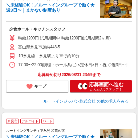
＼未経験OK！／ルートイングループで働く★
週3日〜｜まかない制度あり
履
迎
躍
夕食ホール・キッチンスタッフ
扶
い
時給1200円 試用期間中 時給1200円(試用期間2ヶ月)
あ
富山県氷見市加納443-5
JR氷見線 氷見駅より車で約10分
17:00〜22:00(調理・ホール共に) <定休日>日・祝 ◇週3日〜勤
応募締め切り2026/08/31 23:59まで
応募画面へ進む
キープ
かんたん3ステップ！
ルートインジャパン株式会社
の他の求人をみる
氷見市
アルバイト
パート
ルートイングランティア氷見 和蔵の宿
＼未経験OK！／ルートイングループで働く★