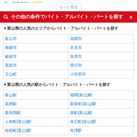
一般・営業事務
1,300円
もっと見る
梱包・仕分け・ピッキング
1,275円
その他軽作業・製造・物流
1,250円
その他の条件でバイト・アルバイト・パートを探す
介護職・ヘルパー
1,250円
食品製造・加工
1,200円
富山県の人気のエリアからバイト・アルバイト・パートを探す
立山町の他の職種の平均時給を見る
富山市
高岡市
南砺市
氷見市
砺波市
魚津市
黒部市
滑川市
立山町
小矢部市
富山県の人気の駅からバイト・アルバイト・パートを探す
富山駅
福岡(富山)駅
高岡駅
新富町(富山)駅
新高岡駅
栄町(富山)駅
上本町(富山)駅
末広町(富山)駅
稲荷町(富山)駅
魚津駅