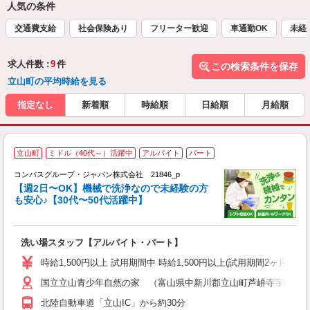
人気の条件
交通費支給
社会保険あり
フリーター歓迎
車通勤OK
未経
求人件数 :
9
件
この検索条件を保存
立山町の平均時給を見る
指定なし
新着順
時給順
日給順
月給順
立山町
ミドル（40代～）活躍中
アルバイト
パート
コンパスグループ・ジャパン株式会社 21846_p
く
【週2日〜OK】機械で洗浄なので未経験の方
も安心♪【30代〜50代活躍中】
大
洗い場スタッフ【アルバイト・パート】
入
歓
時給1,500円以上 試用期間中 時給1,500円以上(試用期間2ヶ月
～
国立立山青少年自然の家 （富山県中新川郡立山町芦峅寺字前谷
用
週
北陸自動車道「立山IC」から約30分
内