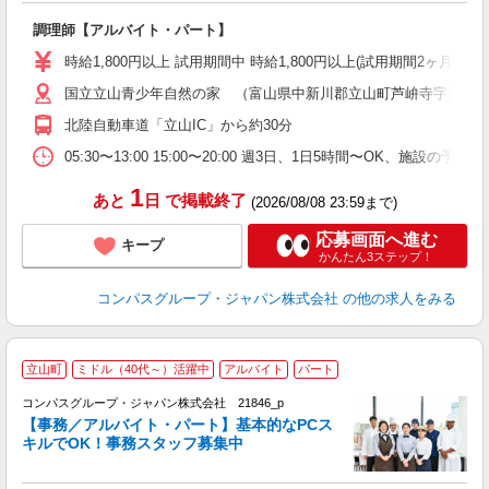
大
調理師【アルバイト・パート】
入
歓
時給1,800円以上 試用期間中 時給1,800円以上(試用期間2ヶ月
～
国立立山青少年自然の家 （富山県中新川郡立山町芦峅寺字前谷
用
O
北陸自動車道「立山IC」から約30分
K
05:30〜13:00 15:00〜20:00 週3日、1日5時間〜O
1
あと
日
で掲載終了
(2026/08/08 23:59まで)
応募画面へ進む
キープ
かんたん3ステップ！
コンパスグループ・ジャパン株式会社
の他の求人をみる
立山町
ミドル（40代～）活躍中
アルバイト
パート
コンパスグループ・ジャパン株式会社 21846_p
く
【事務／アルバイト・パート】基本的なPCス
キルでOK！事務スタッフ募集中