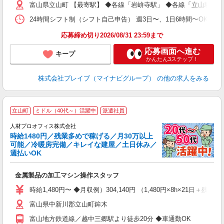
富山県立山町 【最寄駅】 ◆各線「岩峅寺駅」 ◆各線「立山駅」
O
24時間シフト制（シフト自己申告） 週3日〜、1日6時間〜OK 【勤務
応募締め切り2026/08/31 23:59まで
応募画面へ進む
キープ
かんたん3ステップ！
株式会社ブレイブ（マイナビグループ）
の他の求人をみる
＜
立山町
ミドル（40代～）活躍中
派遣社員
【
人材プロオフィス株式会社
時給1480円／残業多めで稼げる／月30万以上
ト
可能／冷暖房完備／キレイな建屋／土日休み／
0
週払いOK
類
金属製品の加工マシン操作スタッフ
即
フ
時給1,480円〜 ◆月収例）304,140円 （1,480円×8h×21日＋
週
富山県中新川郡立山町鉾木
交
用
富山地方鉄道線／越中三郷駅より徒歩20分 ◆車通勤OK