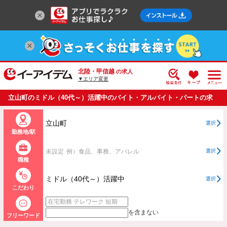
北陸・甲信越
の求人
▼エリア変更
立山町のミドル（40代～）活躍中のバイト・アルバイト・パートの求
人情報一覧
立山町
選択
勤務地/駅
未設定
例）食品、事務、アパレル
選択
職種
ミドル（40代～）活躍中
選択
こだわり
を含まない
フリーワード