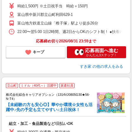
ミ
時給1,500円 ※土日祝手当 時給＋150円
～
富山県中新川郡立山町利田629-1
勤
社
富山地方鉄道立山線「稚子塚」駅より徒歩26分
22:00〜翌5:00 1日2時間、週2日からOKのシフト制！ ●扶養内勤務
応募締め切り2026/08/31 23:59まで
応募画面へ進む
キープ
かんたん3ステップ！
すき家
の他の求人をみる
≪
立山町
ミドル（40代～）活躍中
派遣社員
い
株式会社綜合キャリアオプション（1314VJ0805G30★56-
N-T4）
【未経験の方も安心◎】華やか環境☆女性も活
躍中♪先の予定も立てやすい♪土日祝休！
得
入
組立・加工・食品製造など/日払いOK
分
フ