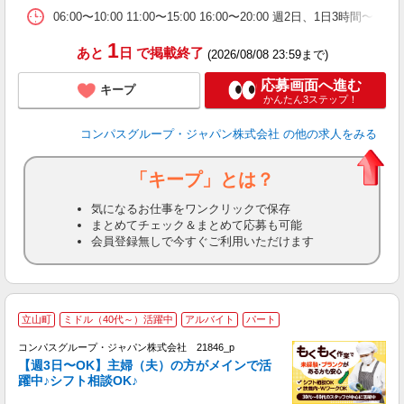
通
06:00〜10:00 11:00〜15:00 16:00〜20:00 週
1
あと
日
で掲載終了
(2026/08/08 23:59まで)
応募画面へ進む
キープ
かんたん3ステップ！
コンパスグループ・ジャパン株式会社
の他の求人をみる
「キープ」とは？
気になるお仕事をワンクリックで保存
まとめてチェック＆まとめて応募も可能
会員登録無しで今すぐご利用いただけます
立山町
ミドル（40代～）活躍中
アルバイト
パート
コンパスグループ・ジャパン株式会社 21846_p
く
【週3日〜OK】主婦（夫）の方がメインで活
躍中♪シフト相談OK♪