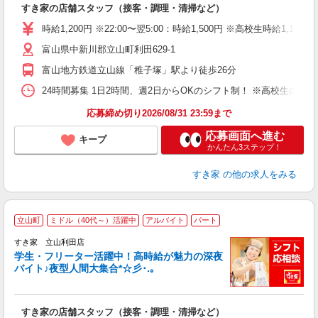
すき家の店舗スタッフ（接客・調理・清掃など）
履
タ
時給1,200円 ※22:00〜翌5:00：時給1,500円 ※高校生時給1,1
（
富山県中新川郡立山町利田629-1
夜
事
富山地方鉄道立山線「稚子塚」駅より徒歩26分
24時間募集 1日2時間、週2日からOKのシフト制！ ※高校生のシ
応募締め切り2026/08/31 23:59まで
応募画面へ進む
キープ
かんたん3ステップ！
すき家
の他の求人をみる
立山町
ミドル（40代～）活躍中
アルバイト
パート
すき家 立山利田店
学生・フリーター活躍中！高時給が魅力の深夜
バイト♪夜型人間大集合*☆彡･.｡
つ
すき家の店舗スタッフ（接客・調理・清掃など）
履