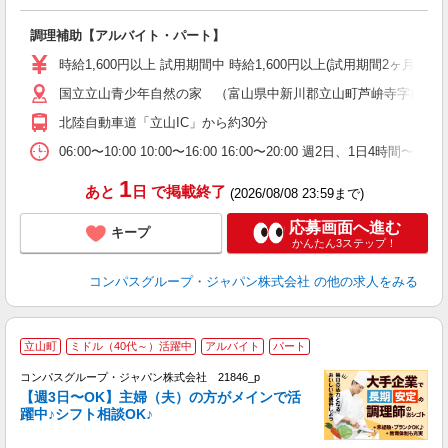
大
調理補助【アルバイト・パート】
入
歓
時給1,600円以上 試用期間中 時給1,600円以上(試用期間2ヶ月
～
国立立山青少年自然の家 （富山県中新川郡立山町芦峅寺字前谷
用
週
北陸自動車道「立山IC」から約30分
内
通
06:00〜10:00 10:00〜16:00 16:00〜20:00 週2
1
あと
日
で掲載終了
(2026/08/08 23:59まで)
応募画面へ進む
キープ
かんたん3ステップ！
コンパスグループ・ジャパン株式会社
の他の求人をみる
立山町
ミドル（40代～）活躍中
アルバイト
パート
コンパスグループ・ジャパン株式会社 21846_p
く
【週3日〜OK】主婦（夫）の方がメインで活
躍中♪シフト相談OK♪