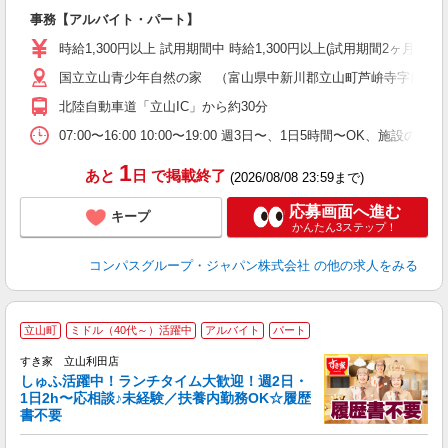
大
事務【アルバイト・パート】
入
歓
時給1,300円以上 試用期間中 時給1,300円以上(試用期間2ヶ月
～
国立立山青少年自然の家 （富山県中新川郡立山町芦峅寺字前谷
用
K
北陸自動車道「立山IC」から約30分
煙
い
07:00〜16:00 10:00〜19:00 週3日〜、1日5時間〜OK、
1
あと
日
で掲載終了
(2026/08/08 23:59まで)
応募画面へ進む
キープ
かんたん3ステップ！
コンパスグループ・ジャパン株式会社
の他の求人をみる
≪
立山町
ミドル（40代～）活躍中
アルバイト
パート
すき家 立山利田店
しゅふ活躍中！ランチタイム大歓迎！週2日・
安
1日2h〜応相談♪未経験／扶養内勤務OK☆履歴
書不要
の