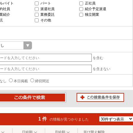
ルバイト
パート
正社員
約社員
派遣社員
紹介予定派遣
業紹介
業務委託
独立開業
託
その他
を含む
を含まない
なし
本日掲載
締切間近
この検索条件を保存
条件で検索
1 件
の情報が見つかりました
日給順
月給順
並び替え解除