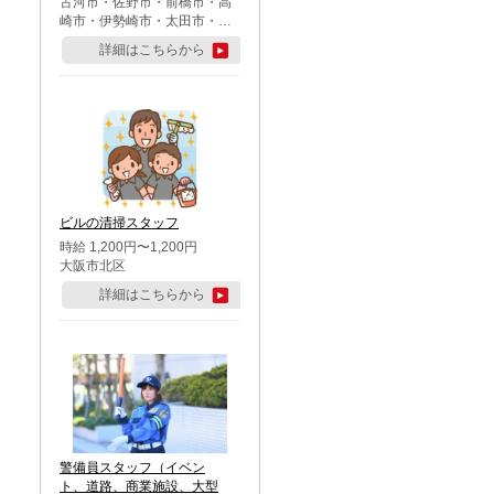
古河市・佐野市・前橋市・高
崎市・伊勢崎市・太田市・館
林市・藤岡市・大泉町・さい
詳細はこちらから
たま市北区・川越市・熊谷
市・行田市・秩父市・所沢
市・飯能市・東松山市・坂戸
市・鶴ケ島市・千葉市中央
区・市川市・松戸市・習志野
市・柏市・流山市・八千代
市・足立区・江戸川区・八王
子市・町田市
ビルの清掃スタッフ
時給 1,200円〜1,200円
大阪市北区
詳細はこちらから
警備員スタッフ（イベン
ト、道路、商業施設、大型