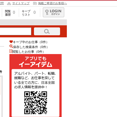
質問
サイトマップ
掲載ご希望のお客様へ
閲覧
キープ
0
0
履歴
リスト
ログイン
キープ中のお仕事（0件）
保存した検索条件（
0
件）
閲覧したお仕事（0件）
件