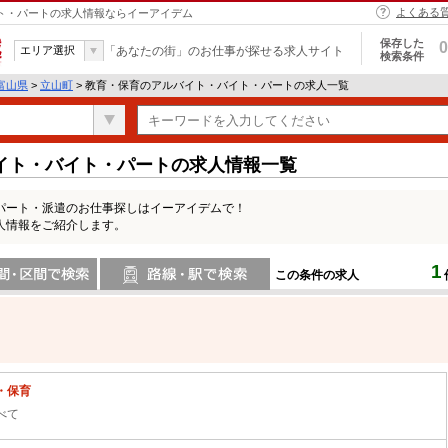
よくある
イト・パートの求人情報ならイーアイデム
保存した
0
エリア選択
「あなたの街」のお仕事が探せる求人サイト
検索条件
富山県
>
立山町
> 教育・保育のアルバイト・バイト・パートの求人一覧
イト・バイト・パートの求人情報一覧
パート・派遣のお仕事探しはイーアイデムで！
人情報をご紹介します。
1
この条件の求人
間で検索
路線・駅・駅で検索
・保育
べて