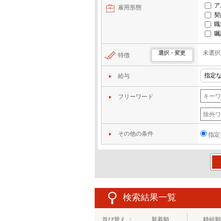
ア
雇用形態
契
職
嘱
未選択
選択・変更
特徴
給与
フリーワード
その他の条件
指定
この
検索結果一覧
並び替え ：
新着順
時給順