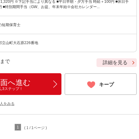
〜1,320円 ※下記手当により異なる ■平日早朝・夕方手当 時給＋100円 ■休日手
0円 ■特別期間手当（GW、お盆、年末年始※会社カレンダー...
の短期保育士
立山町大石原226番地
9 まで
詳細を見る
画面へ進む
キープ
ん3ステップ！
人をみる
1
( 1 / 1ページ )