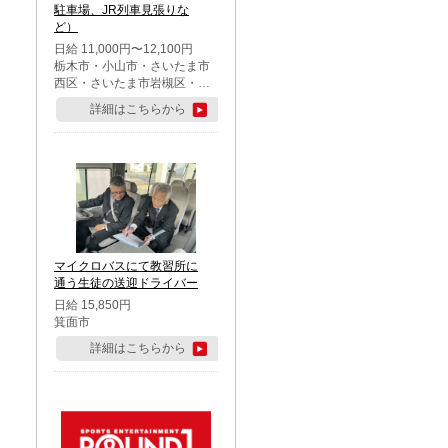
駐車場、JR列車見張りな
ど）
日給 11,000円〜12,100円
栃木市・小山市・さいたま市
西区・さいたま市岩槻区・久
喜市・蓮田市
詳細はこちらから
マイクロバスにて教習所に
通う生徒の送迎ドライバー
日給 15,850円
箕面市
詳細はこちらから