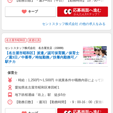
【勤務日数】 ・週3〜5日（平日） 【勤務時間】 15：00〜18：3
応募画面へ進む
キープ
かんたん3ステップ！
セントスタッフ株式会社
の他の求人をみる
名古屋市昭和区
派遣社員
セントスタッフ株式会社 名古屋支店（15888)
【名古屋市昭和区】派遣／認可保育園／保育士
／週3日／中番帯／時短勤務／扶養内勤務可／
こ
駅チカ
ミ
日
保育士
勤
財
・時給：1,250円〜1,500円 ※就業条件や職務内容によって決
愛知県名古屋市昭和区車田町1
地下鉄桜通線「吹上」駅 徒歩5分
【勤務日数】 ・週3日 【勤務時間】 ・9：00-16：00（実働6.
応募画面へ進む