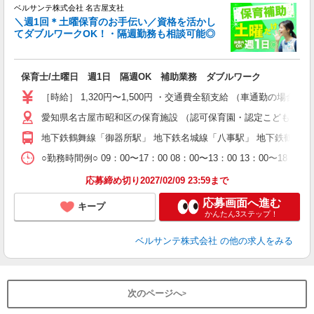
ベルサンテ株式会社 名古屋支社
メ
＼週1回＊土曜保育のお手伝い／資格を活かし
てダブルワークOK！・隔週勤務も相談可能◎
入
保育士/土曜日 週1日 隔週OK 補助業務 ダブルワーク
活
～
［時給］ 1,320円〜1,500円 ・交通費全額支給 （車通勤の場
あ
愛知県名古屋市昭和区の保育施設 （認可保育園・認定こども園・
通
地下鉄鶴舞線「御器所駅」 地下鉄名城線「八事駅」 地下鉄鶴舞
研
○勤務時間例○ 09：00〜17：00 08：00〜13：00 13
応募締め切り2027/02/09 23:59まで
応募画面へ進む
キープ
かんたん3ステップ！
ベルサンテ株式会社
の他の求人をみる
次のページへ