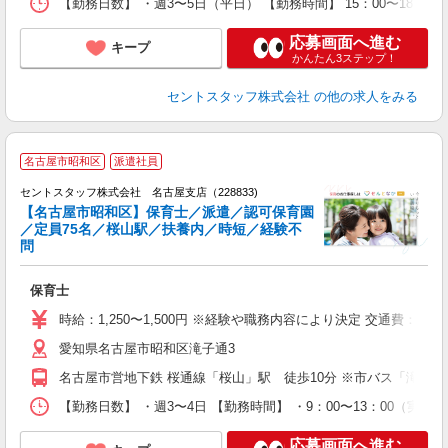
【勤務日数】 ・週3〜5日（平日） 【勤務時間】 15：00〜18：3
応募画面へ進む
キープ
かんたん3ステップ！
セントスタッフ株式会社
の他の求人をみる
名古屋市昭和区
派遣社員
セントスタッフ株式会社 名古屋支店（228833)
【名古屋市昭和区】保育士／派遣／認可保育園
／定員75名／桜山駅／扶養内／時短／経験不
こ
問
ミ
勤
保育士
チ
り
時給：1,250〜1,500円 ※経験や職務内容により決定 交通費：
愛知県名古屋市昭和区滝子通3
名古屋市営地下鉄 桜通線「桜山」駅 徒歩10分 ※市バス「滝子バ
【勤務日数】 ・週3〜4日 【勤務時間】 ・9：00〜13：00（実
応募画面へ進む