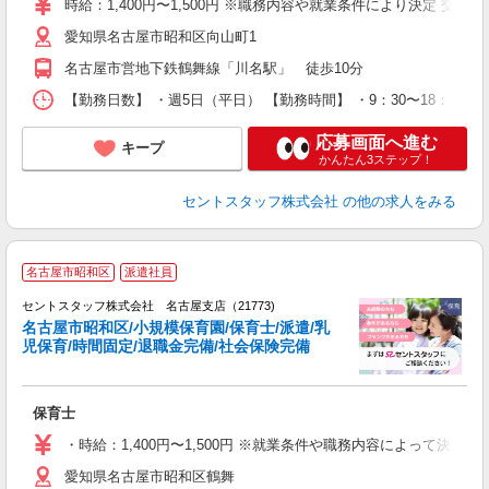
時給：1,400円〜1,500円 ※職務内容や就業条件により決定 交
愛知県名古屋市昭和区向山町1
名古屋市営地下鉄鶴舞線「川名駅」 徒歩10分
【勤務日数】 ・週5日（平日） 【勤務時間】 ・9：30〜18：1
応募画面へ進む
キープ
かんたん3ステップ！
セントスタッフ株式会社
の他の求人をみる
名古屋市昭和区
派遣社員
セントスタッフ株式会社 名古屋支店（21773)
名古屋市昭和区/小規模保育園/保育士/派遣/乳
児保育/時間固定/退職金完備/社会保険完備
こ
ミ
み
保育士
り
・時給：1,400円〜1,500円 ※就業条件や職務内容によって決
愛知県名古屋市昭和区鶴舞