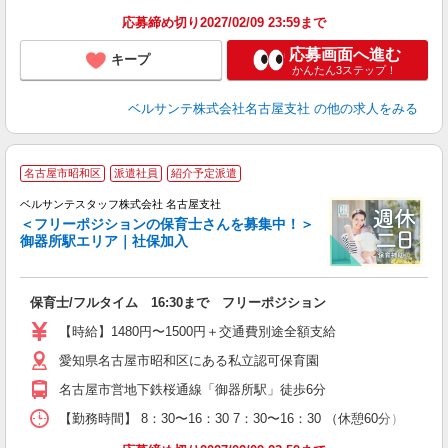
応募締め切り2027/02/09 23:59まで
応募画面へ進む
キープ
かんたん3ステップ！
ベルサンテ株式会社名古屋支社
の他の求人をみる
名古屋市昭和区
派遣社員
紹介予定派遣
ベルサンテスタッフ株式会社 名古屋支社
＜フリーポジションの保育士さんを募集中！＞
御器所駅エリア｜社保加入
勤
7
入
保育士/フルタイム 16:30まで フリーポジション
卒
ク
【時給】1480円〜1500円＋交通費別途全額支給
0
愛知県名古屋市昭和区にある私立認可保育園
フ
副
名古屋市営地下鉄桜通線「御器所駅」徒歩6分
率
【勤務時間】 8：30〜16：30 7：30〜16：30 （休憩60分） 【