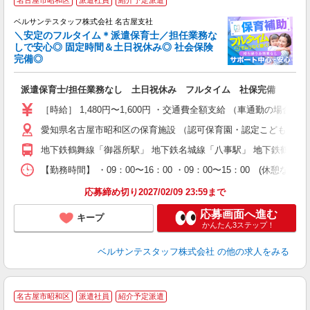
ベルサンテスタッフ株式会社 名古屋支社
＼安定のフルタイム＊派遣保育士／担任業務な
しで安心◎ 固定時間＆土日祝休み◎ 社会保険
完備◎
1
派遣保育士/担任業務なし 土日祝休み フルタイム 社保完備
入
卒
［時給］ 1,480円〜1,600円 ・交通費全額支給 （車通勤の
ク
愛知県名古屋市昭和区の保育施設 （認可保育園・認定こども園・
0
フ
地下鉄鶴舞線「御器所駅」 地下鉄名城線「八事駅」 地下鉄鶴舞
副
【勤務時間】 ・09：00〜16：00 ・09：00〜15：00
率
応募締め切り2027/02/09 23:59まで
応募画面へ進む
キープ
かんたん3ステップ！
ベルサンテスタッフ株式会社
の他の求人をみる
名古屋市昭和区
派遣社員
紹介予定派遣