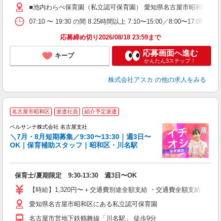
■池内わらべ保育園（私立認可保育園） 愛知県名古屋市昭和区明月町
ぼ
07:10 〜 19:30 の間 8.25時間以上 7:10〜15:00／8:0
制
応募締め切り2026/08/18 23:59まで
応募画面へ進む
キープ
かんたん3ステップ！
株式会社アスカ
の他の求人をみる
名古屋市昭和区
派遣社員
紹介予定派遣
①
ベルサンテ株式会社 名古屋支社
＼7月・8月短期募集／9:30〜13:30｜週3日〜
OK｜保育補助スタッフ｜昭和区・川名駅
る
入
保育士/夏期限定 9:30-13:30 週3日〜OK
活
～
【時給】1,320円〜＋交通費別途全額支給 ・交通費全額支給 （
あ
愛知県名古屋市昭和区にある私立認可保育園
日
扶
名古屋市営地下鉄鶴舞線「川名駅」 徒歩9分