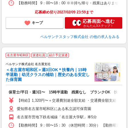
貯
【勤務時間】 9：00〜18：00 ※※持ち帰り・残業はありません 
応募締め切り2027/02/09 23:59まで
応募画面へ進む
キープ
かんたん3ステップ！
ベルサンテスタッフ株式会社
の他の求人をみる
名古屋市昭和区
派遣社員
紹介予定派遣
ベルサンテ株式会社 名古屋支社
す
＜名古屋市昭和区＞週3日OK＊扶養内｜15時
半退勤｜幼児クラスの補助｜歴史のある安定し
た保育園
重
保育士/平日・週3日〜 15時半退勤 残業なし ブランクOK 扶養内
入
活
【時給】1,320円〜＋交通費別途全額支給 ・交通費全額支給 （
～
愛知県名古屋市昭和区にある私立認可保育園
あ
平
名古屋市営地下鉄名城線「名古屋大学駅」車5分
扶
上
【勤務時間】 9：00〜15：30 （休憩時間：30分） 【勤務曜日