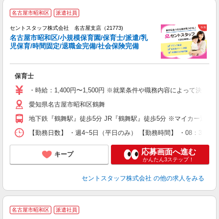
名古屋市昭和区
派遣社員
セントスタッフ株式会社 名古屋支店（21773)
名古屋市昭和区/小規模保育園/保育士/派遣/乳
児保育/時間固定/退職金完備/社会保険完備
こ
ミ
み
保育士
り
・時給：1,400円〜1,500円 ※就業条件や職務内容によって決
愛知県名古屋市昭和区鶴舞
地下鉄『鶴舞駅』徒歩5分 JR『鶴舞駅』徒歩5分 ※マイカー通勤
【勤務日数】 ・週4~5日（平日のみ） 【勤務時間】 ・08：30~1
応募画面へ進む
キープ
かんたん3ステップ！
セントスタッフ株式会社
の他の求人をみる
名古屋市昭和区
派遣社員