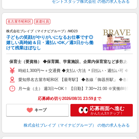
セントスタッフ株式会社
の他の求人をみる
名古屋市昭和区
派遣社員
株式会社ブレイブ（マイナビグループ）/MD23
子どもの笑顔がやりがいになるお仕事です◎
嬉しい高時給＆日・週払いOK／週3日から働
タ
けて残業ほぼなし
払
の
保育士（要資格） ◆保育園、学童施設、企業内保育室など多数あり
フ
シ
時給1,300円〜＋交通費 ◆支払い方法 ＊日払い・週払い可 ◆交
愛知県名古屋市昭和区 【最寄駅】 ◆各線「御器所駅」 ◆各線「
月〜金（土） 週3日〜OK！ 【日勤】7:30〜21:00 ※実働8時間
応募締め切り2026/08/31 23:59まで
応募画面へ進む
キープ
かんたん3ステップ！
株式会社ブレイブ（マイナビグループ）
の他の求人をみる