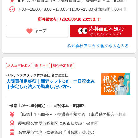
■まつかぜ保育園（私立認可保育園） 愛知県名古屋市昭和区松風町
支
7:00〜15:00／8:00〜17:00／11:00〜19:00 休憩
セ
応募締め切り2026/08/18 23:59まで
応募画面へ進む
キープ
かんたん3ステップ！
株式会社アスカ
の他の求人をみる
名古屋市昭和区
派遣社員
紹介予定派遣
ベルサンテスタッフ株式会社 名古屋支社
人間関係良好◎｜固定シフトOK・土日祝休み
｜安定した法人で勤務したい方へ
し
入
保育士/9〜18時固定・土日祝休み・昭和区
卒
ク
【時給】1,480円〜 ・交通費全額支給 （車通勤の場合も駐車場
0
愛知県名古屋市昭和区にある私立認可保育園
平
K
名古屋市営地下鉄鶴舞線「川名駅」徒歩8分
以