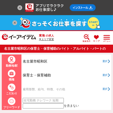
東海
の求人
▼エリア変更
名古屋市昭和区の保育士・保育補助のバイト・アルバイト・パートの
求人情報一覧
名古屋市昭和区
選択
勤務地/駅
保育士・保育補助
選択
職種
雇用形態、給与、特徴、その他
選択
こだわり
を含まない
フリーワード