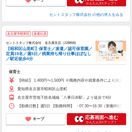
キープ
かんたん3ステップ！
セントスタッフ株式会社
の他の求人をみる
名古屋市昭和区
派遣社員
セントスタッフ株式会社 名古屋支店（228858)
【昭和区山里町】保育士／派遣／認可保育園／
定員19名／週5日／残業持ち帰り仕事ほぼなし
こ
／駅近徒歩4分
ミ
ニ
保育士
【時給】 1,400円〜1,500円 ※職務内容や就業条件により決定
愛知県名古屋市昭和区山里町
名古屋市営地下鉄名城線「八事日赤駅」より徒歩で4分
【勤務日数】週5日 【勤務時間】 ・07:30〜16:30（実働8時間・
応募画面へ進む
キープ
かんたん3ステップ！