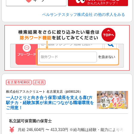
かんたん3ステップ！
ベルサンテスタッフ株式会社
の他の求人をみる
名古屋市昭和区
正社員
株式会社アスカクリエート 名古屋支店（jb590126）
一人ひとりと向き合う保育/成長を支える喜び/
駅チカ・経験加算が未来につながる職場環境を
ご用意！
面
私立認可保育園の保育士
入
不
月給 246,604円 〜 413,310円 ※給与幅は経験・能力に
ボ