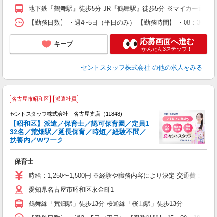
地下鉄『鶴舞駅』徒歩5分 JR『鶴舞駅』徒歩5分 ※マイカー通勤
【勤務日数】 ・週4~5日（平日のみ） 【勤務時間】 ・08：30~1
応募画面へ進む
キープ
かんたん3ステップ！
セントスタッフ株式会社
の他の求人をみる
名古屋市昭和区
派遣社員
セントスタッフ株式会社 名古屋支店（11848)
【昭和区】派遣／保育士／認可保育園／定員1
32名／荒畑駅／延長保育／時短／経験不問／
こ
扶養内／Wワーク
ミ
ニ
保育士
研
時給：1,250〜1,500円 ※経験や職務内容により決定 交通費：
愛知県名古屋市昭和区永金町1
鶴舞線「荒畑駅」徒歩13分 桜通線「桜山駅」徒歩13分