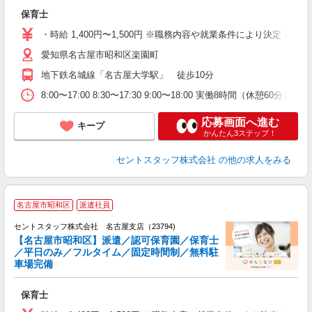
ニ
保育士
取
・時給 1,400円〜1,500円 ※職務内容や就業条件により決定 ※交
愛知県名古屋市昭和区楽園町
地下鉄名城線「名古屋大学駅」 徒歩10分
8:00〜17:00 8:30〜17:30 9:00〜18:00 実働8時間（休憩6
応募画面へ進む
キープ
かんたん3ステップ！
セントスタッフ株式会社
の他の求人をみる
名古屋市昭和区
派遣社員
セントスタッフ株式会社 名古屋支店（23794)
【名古屋市昭和区】派遣／認可保育園／保育士
／平日のみ／フルタイム／固定時間制／無料駐
こ
車場完備
ミ
み
保育士
結
金