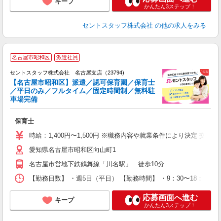
キープ
かんたん3ステップ！
セントスタッフ株式会社
の他の求人をみる
名古屋市昭和区
派遣社員
セントスタッフ株式会社 名古屋支店（23794)
【名古屋市昭和区】派遣／認可保育園／保育士
／平日のみ／フルタイム／固定時間制／無料駐
こ
車場完備
ミ
み
保育士
結
金
時給：1,400円〜1,500円 ※職務内容や就業条件により決定 交
愛知県名古屋市昭和区向山町1
名古屋市営地下鉄鶴舞線「川名駅」 徒歩10分
【勤務日数】 ・週5日（平日） 【勤務時間】 ・9：30〜18：1
応募画面へ進む
キープ
かんたん3ステップ！