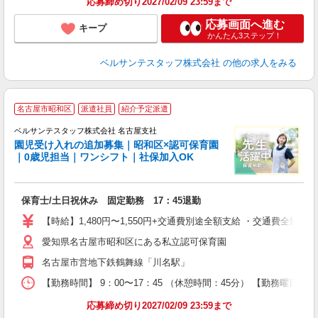
応募締め切り2027/02/09 23:59まで
応募画面へ進む
キープ
かんたん3ステップ！
ベルサンテスタッフ株式会社
の他の求人をみる
名古屋市昭和区
派遣社員
紹介予定派遣
ベルサンテスタッフ株式会社 名古屋支社
園児受け入れの追加募集｜昭和区×認可保育園
｜0歳児担当｜ワンシフト｜社保加入OK
定
保育士/土日祝休み 固定勤務 17：45退勤
入
卒
【時給】1,480円〜1,550円+交通費別途全額支給 ・交通費全
0
愛知県名古屋市昭和区にある私立認可保育園
昇
歓
名古屋市営地下鉄鶴舞線「川名駅」
ー
休
【勤務時間】 9：00〜17：45 （休憩時間：45分） 【勤務曜日】
応募締め切り2027/02/09 23:59まで