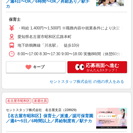
／週4日〜OK／6時間〜OK／昇給あり／駅チ
こ
カ
ミ
ニ
保育士
・時給 1,400円〜1,500円 ※職務内容や就業条件により決定 ※交
愛知県名古屋市昭和区広路本町
地下鉄鶴舞線「川名駅」 徒歩10分
8:00〜17:00 8:30〜17:30 9:00〜18:00 実働8時間（休憩6
応募画面へ進む
キープ
かんたん3ステップ！
セントスタッフ株式会社
の他の求人をみる
名古屋市昭和区
派遣社員
セントスタッフ株式会社 名古屋支店（228929)
【名古屋市昭和区】保育士／派遣／認可保育園
／週4〜5日／6時間以上／昇給制度有／駅チカ
こ
ミ