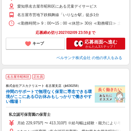
あ
愛知県名古屋市昭和区にある児童デイサービス
O
K
名古屋市営地下鉄鶴舞線「いりなか駅」徒歩1分
研
≪勤務時間≫ 9：00〜15：00 ≪休憩≫ 30分 ≪勤務曜日≫ 土曜
応募締め切り2027/02/09 23:59まで
応募画面へ進む
キープ
かんたん3ステップ！
ベルサンテ株式会社
の他の求人をみる
名古屋市昭和区
正社員
株式会社アスカクリエート 名古屋支店（jb630258）
仲間のサポートで無理なく保育に専念できる環
境がここにある◎お休みもしっかりで働きやす
い職場！
面
私立認可保育園の保育士
入
不
月給 229,975円 〜 413,310円 ※給与幅は経験・能力
あ