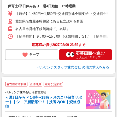
入
保育士/平日休みあり 週4日勤務 15時退勤
卒
0
【時給】1,480円〜1,550円+交通費別途全額支給 ・交通費全
昇
愛知県名古屋市昭和区にある私立認可保育園
O
名古屋市営地下鉄鶴舞線「川名駅」
あ
【勤務時間】 9：00〜15：00 （休憩時間：なし） 【勤務曜日】
応募締め切り2027/02/09 23:59まで
応募画面へ進む
キープ
かんたん3ステップ！
ベルサンテスタッフ株式会社
の他の求人をみる
◎
名古屋市昭和区
派遣社員
紹介予定派遣
ベルサンテ株式会社 名古屋支社
＜週3日から × 14時〜18時＞おのこり保育サポ
続
ート｜シニア層活躍中！｜扶養内OK｜資格必
入
須
活
～