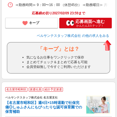
有
≪勤務時間≫ 9：00〜16：00 （休憩45分） ≪勤務曜日≫ 月曜日
り 
応募締め切り2027/02/09 23:59まで
応募画面へ進む
キープ
かんたん3ステップ！
ベルサンテスタッフ株式会社
の他の求人をみる
「キープ」とは？
気になるお仕事をワンクリックで保存
まとめてチェック＆まとめて応募も可能
会員登録無しで今すぐご利用いただけます
名古屋市昭和区
派遣社員
紹介予定派遣
と
ベルサンテスタッフ株式会社 名古屋支社
1
【名古屋市昭和区】週4日×15時退勤で社保完
備◎しゅふさんにもぴったりな認可保育園での
保育補助
か