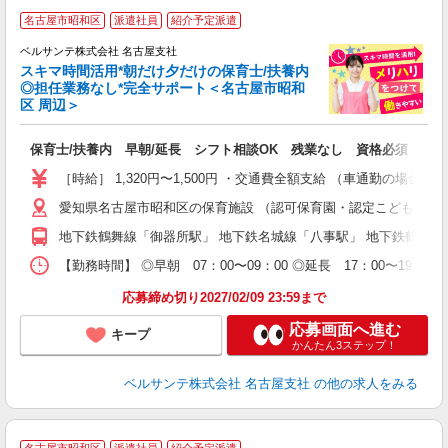
名古屋市昭和区
派遣社員
紹介予定派遣
迎
ベルサンテ株式会社 名古屋支社
部
スキマ時間活用*朝だけ夕だけの保育士/扶養内
1
◎担任業務なし*完全サポート＜名古屋市昭和
ン
区 周辺＞
す
入
保育士/扶養内 早朝/延長 シフト相談OK 残業なし 資格必須
り
主
［時給］ 1,320円〜1,500円 ・交通費全額支給 （車通勤の場
中
愛知県名古屋市昭和区の保育施設 （認可保育園・認定こども園・
休
社
地下鉄鶴舞線「御器所駅」 地下鉄名城線「八事駅」 地下鉄鶴舞
K
【勤務時間】 ◎早朝 07：00〜09：00 ◎延長 17：00〜
応募締め切り2027/02/09 23:59まで
応募画面へ進む
キープ
かんたん3ステップ！
ベルサンテ株式会社 名古屋支社
の他の求人をみる
名古屋市昭和区
派遣社員
紹介予定派遣