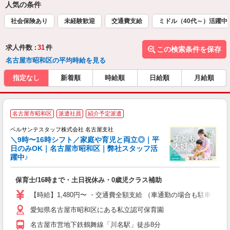
人気の条件
社会保険あり
未経験歓迎
交通費支給
ミドル（40代～）活躍中
求人件数 :
31
件
この検索条件を保存
名古屋市昭和区の平均時給を見る
指定なし
新着順
時給順
日給順
月給順
名古屋市昭和区
派遣社員
紹介予定派遣
ベルサンテスタッフ株式会社 名古屋支社
＼9時〜16時シフト／家庭や育児と両立◎｜平
日のみOK｜名古屋市昭和区｜弊社スタッフ活
躍中♪
在
保育士/16時まで・土日祝休み・0歳児クラス補助
入
卒
【時給】1,480円〜 ・交通費全額支給 （車通勤の場合も駐車場
ク
愛知県名古屋市昭和区にある私立認可保育園
0
間
名古屋市営地下鉄鶴舞線「川名駅」徒歩8分
O