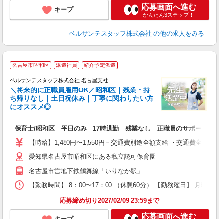
応募画面へ進む
キープ
かんたん3ステップ！
ベルサンテスタッフ株式会社
の他の求人をみる
名古屋市昭和区
派遣社員
紹介予定派遣
ベルサンテスタッフ株式会社 名古屋支社
＼将来的に正職員雇用OK／昭和区｜残業・持
ち帰りなし｜土日祝休み｜丁寧に関わりたい方
にオススメ◎
員
保育士/昭和区 平日のみ 17時退勤 残業なし 正職員のサポート
入
卒
【時給】1,480円〜1,550円＋交通費別途全額支給 ・交通費全
ク
愛知県名古屋市昭和区にある私立認可保育園
0
平
名古屋市営地下鉄鶴舞線「いりなか駅」
W
【勤務時間】 8：00〜17：00 （休憩60分） 【勤務曜日】 月曜日
あ
応募締め切り2027/02/09 23:59まで
応募画面へ進む
キープ