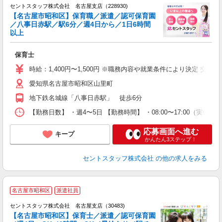
セントスタッフ株式会社 名古屋支店（228930)
【名古屋市昭和区】保育職／派遣／認可保育園
／八事日赤駅／駅6分／週4日から／1日6時間
こ
以上
ミ
保育士
時給：1,400円〜1,500円 ※職務内容や就業条件により決定 交
愛知県名古屋市昭和区山里町
地下鉄名城線「八事日赤駅」 徒歩6分
【勤務日数】 ・週4〜5日 【勤務時間】 ・08:00〜17:00（実働8
応募画面へ進む
キープ
かんたん3ステップ！
セントスタッフ株式会社
の他の求人をみる
名古屋市昭和区
派遣社員
セントスタッフ株式会社 名古屋支店（30483)
【名古屋市昭和区】保育士／派遣／認可保育園