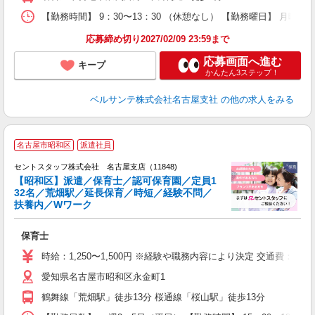
上
【勤務時間】 9：30〜13：30 （休憩なし） 【勤務曜日】 月曜
応募締め切り2027/02/09 23:59まで
応募画面へ進む
キープ
かんたん3ステップ！
ベルサンテ株式会社名古屋支社
の他の求人をみる
名古屋市昭和区
派遣社員
セントスタッフ株式会社 名古屋支店（11848)
【昭和区】派遣／保育士／認可保育園／定員1
32名／荒畑駅／延長保育／時短／経験不問／
こ
扶養内／Wワーク
ミ
ニ
保育士
研
時給：1,250〜1,500円 ※経験や職務内容により決定 交通費：
愛知県名古屋市昭和区永金町1
鶴舞線「荒畑駅」徒歩13分 桜通線「桜山駅」徒歩13分