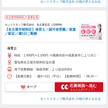
セントスタッフ株式会社
の他の求人をみる
名古屋市昭和区
派遣社員
セントスタッフ株式会社 名古屋支店（228699)
【名古屋市昭和区】保育士／認可保育園／派遣
／駅近／週5日ご勤務
こ
ミ
保育士
時給：1,400円〜1,500円 ※職務内容や就業条件により決定 交
愛知県名古屋市昭和区塩付通
地下鉄舞鶴線「御器所駅」より徒歩約8分
【勤務日数】 ・週4〜5日（平日） 【勤務時間】 ・08:30〜17:00 
応募画面へ進む
キープ
かんたん3ステップ！
セントスタッフ株式会社
の他の求人をみる