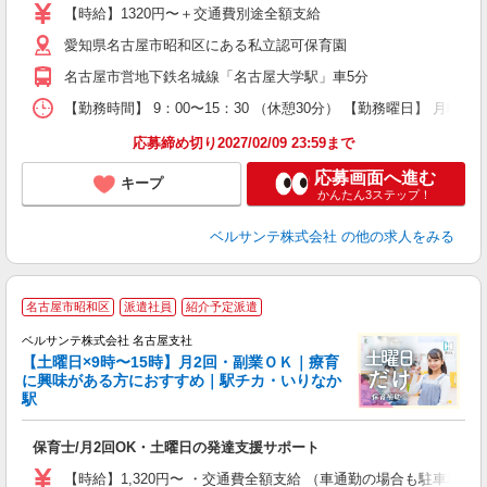
ク
【時給】1320円〜＋交通費別途全額支給
0
愛知県名古屋市昭和区にある私立認可保育園
フ
副
名古屋市営地下鉄名城線「名古屋大学駅」車5分
率
【勤務時間】 9：00〜15：30 （休憩30分） 【勤務曜日】 月曜
応募締め切り2027/02/09 23:59まで
応募画面へ進む
キープ
かんたん3ステップ！
ベルサンテ株式会社
の他の求人をみる
名古屋市昭和区
派遣社員
紹介予定派遣
ベルサンテ株式会社 名古屋支社
【土曜日×9時〜15時】月2回・副業ＯＫ｜療育
に興味がある方におすすめ｜駅チカ・いりなか
駅
味
入
保育士/月2回OK・土曜日の発達支援サポート
活
～
【時給】1,320円〜 ・交通費全額支給 （車通勤の場合も駐車場