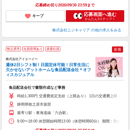
分
応募締め切り2026/09/30 23:59まで
満
応募画面へ進む
キープ
かんたん3ステップ！
株式会社ニジキャリア
の他の求人をみる
牧之原市
社員登用あり
派遣社員
新着
株式会社アイエーイー
週休2日シフト制！日固定休可能！日常生活に
欠かせないアットホームな食品配送会社＊オフ
ィスカジュアル
験
食品配送会社で書類作成など事務
未
険
時給1,300円 交通費規定支給（上限あり） 1日の交通費上限＝79円
静岡県牧之原市坂部
最寄り駅：東海道線「六合駅」
9:00〜18:00 休憩開始時間13:00（休憩時間60分） 期間：