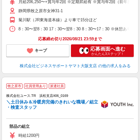
月給206,250〜+賞与年2回 ※定期昇給有 ※賞与年2回（前年度
ス
静岡県牧之原市女神31-1
服
菊川駅（JR東海道本線）より車で15分ほど
8：30〜翌8：30 17：30〜翌8：30 8：30〜17：30 ※休
応募締め切り2026/08/21 23:59まで
応募画面へ進む
キープ
かんたん3ステップ！
株式会社ビジネスサポートヤマト大阪支店
の他の求人をみる
牧之原市
社員登用あり
派遣社員
♪
株式会社ユース.TR 浜松支店/t06_0169
点
＼土日休み＆冷暖房完備のきれいな職場／組立
未
・検査スタッフ
ダ
内
部品の組立
時給1200円