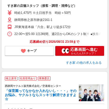
つ
すき家の店舗スタッフ（接客・調理・清掃など）
履
ミ
時給1,475円 ※土日祝手当 時給＋50円
～
静岡県牧之原市静波2161-1
勤
社
JR東海道本線「六合」駅より徒歩172分
22:00〜翌5:00 1日2時間、週2日からOKのシフト制！ ●扶養内勤務
応募締め切り2026/08/31 23:59まで
応募画面へ進む
キープ
かんたん3ステップ！
すき家
の他の求人をみる
牧之原市
社員登用あり
業務委託
西静岡ヤクルト販売株式会社／空港南センター
「保育園ってなかなか入れないし・・・」その
お悩み、ヤクルトならスッキリ解消できますよ
☆
に