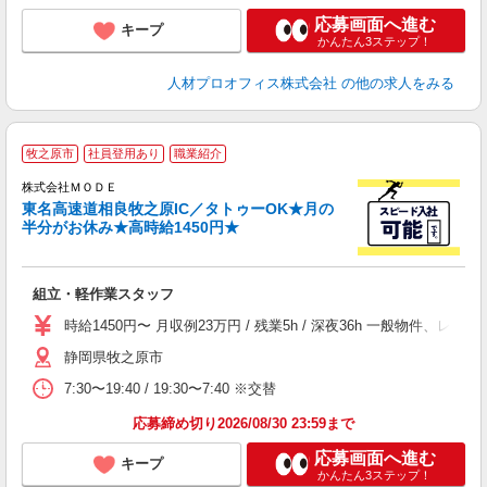
応募画面へ進む
キープ
かんたん3ステップ！
人材プロオフィス株式会社
の他の求人をみる
牧之原市
社員登用あり
職業紹介
株式会社ＭＯＤＥ
東名高速道相良牧之原IC／タトゥーOK★月の
半分がお休み★高時給1450円★
っ
組立・軽作業スタッフ
入
場
時給1450円〜 月収例23万円 / 残業5h / 深夜36h 一般物件
者
静岡県牧之原市
リ
問
7:30〜19:40 / 19:30〜7:40 ※交替
り
土
応募締め切り2026/08/30 23:59まで
応募画面へ進む
キープ
かんたん3ステップ！