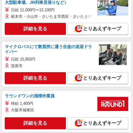
大型駐車場、JR列車見張りなど）
日給 11,000円〜12,100円
栃木市・小山市・さいたま市西区・さいたま市岩槻区・久喜市・蓮田
詳細を見る
とりあえずキープ
マイクロバスにて教習所に通う生徒の送迎ドラ
イバー
日給 15,850円
箕面市
詳細を見る
とりあえずキープ
ラウンドワンの清掃作業員
時給 1,400円
大阪市城東区
詳細を見る
とりあえずキープ