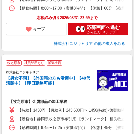
日
【勤務時間】8:00〜17:00（実働8時間） 【休憩】60分 【残業】
日
分
応募締め切り2026/08/31 23:59まで
満
応募画面へ進む
キープ
かんたん3ステップ！
株式会社ニジキャリア
の他の求人をみる
牧之原市
社員登用あり
派遣社員
株式会社ニジキャリア
【男女不問】【外国籍の方も活躍中】【40代
プ
活躍中】【即日勤務可能】
円
【牧之原市】金属部品の加工業務
入
場
【時給】1450円 【月給例】243,600円〜 1450(時給)×8(実働時間)×
躍
【勤務地】静岡県牧之原市布引原 【ランドマーク】 相良牧之原IC
（
日
【勤務時間】8:45〜17:25（実働8時間） 【休憩】45分 【残業】
日