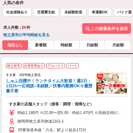
人気の条件
社会保険あり
交通費支給
未経験歓迎
車通勤OK
バイク通
求人件数 :
24
件
この検索条件を保存
牧之原市の平均時給を見る
指定なし
新着順
時給順
日給順
月給順
≪
牧之原市
社員登用あり
アルバイト
パート
すき家 150号牧之原店
しゅふ活躍中！ランチタイム大歓迎！週2日・
安
1日2h〜応相談♪未経験／扶養内勤務OK☆履歴
書不要
の
すき家の店舗スタッフ（接客・調理・清掃など）
履
タ
時給1,180円 ※22:00〜翌5:00：時給1,475円 ※高校生時給1,1
（
静岡県牧之原市静波2161-1
夜
事
JR東海道本線「六合」駅より徒歩172分