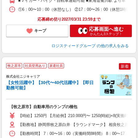
■マイカー・バイク・自転車通勤可能 ■東海道菊川駅 より車で10分
①6：00〜10：00（休憩なし） ②17：00〜26：00（休憩1
応募締め切り2027/03/31 23:59まで
応募画面へ進む
キープ
かんたん3ステップ！
ロジスティードグループ
の他の求人をみる
牧之原市
社員登用あり
派遣社員
新着
株式会社ニジキャリア
【女性活躍中】【30代〜40代活躍中】【即日
プ
勤務可能】
円
【牧之原市】自動車用のランプの梱包
入
場
【時給】1250円 【月給例】210.000円〜 1250(時給)×8(実働時間)×
躍
（
【勤務地】静岡県牧之原白井 【ラウンドマーク】 相良牧之原ICか
日
【勤務時間】 7：00〜16：00（実働時間8時間） 8：00〜17
日