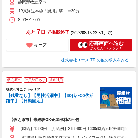
静岡県牧之原市
JR東海道本線「掛川」駅 車30分
8:00〜17:00
7
あと
日
で掲載終了
(2026/08/15 23:59まで)
応募画面へ進む
キープ
かんたん3ステップ！
株式会社ユース.TR
の他の求人をみる
牧之原市
社員登用あり
派遣社員
株式会社ニジキャリア
【残業なし】【男性活躍中】【30代〜50代活
プ
躍中】【日勤固定】
円
【牧之原市】未経験OK★屋根材の梱包
入
場
【時給】1300円 【月給例】218,400円 1300(時給)×8(実働時間)×2
躍
【勤務地】静岡県牧之原市坂部 【ランドマーク】 静岡空港から車
（