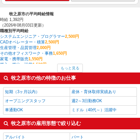
牧之原市の平均時給情報
時給 1,392円
（2026年08月03日更新）
職種別平均時給
システムエンジニア・プログラマー
2,500円
CADオペレーター・積算
2,500円
生産管理・品質管理
2,000円
その他オフィスワーク・事務
1,650円
家電・携帯販売
1,550円
搬入・搬出・設営
1,530円
もっと見る
建物管理・設備管理・マンション管理員
1,470円
その他軽作業・製造・物流
1,467円
牧之原市の他の特徴のお仕事
金属加工
1,450円
経理・人事・労務・総務・法務
1,450円
短期（3ヶ月以内）
産休・育休取得実績あり
牧之原市の他の職種の平均時給を見る
オープニングスタッフ
週2～3日勤務OK
車通勤OK
ミドル（40代～）活躍中
牧之原市の雇用形態で絞り込む
アルバイト
パート