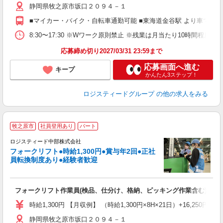
静岡県牧之原市坂口２０９４－１
■マイカー・バイク・自転車通勤可能 ■東海道金谷駅 より車で15分
8:30〜17:30 ※Wワーク原則禁止 ※残業は月当たり10時間程度
応募締め切り2027/03/31 23:59まで
応募画面へ進む
キープ
かんたん3ステップ！
ロジスティードグループ
の他の求人をみる
≪
牧之原市
社員登用あり
パート
ロジスティード中部株式会社
ワ
フォークリフト●時給1,300円●賞与年2回●正社
経
員転換制度あり●経験者歓迎
制
会
フォークリフト作業員(検品、仕分け、格納、ピッキング作業含む)
時給1,300円 【月収例】 （時給1,300円×8H×21日）+16,250円（
静岡県牧之原市坂口２０９４－１