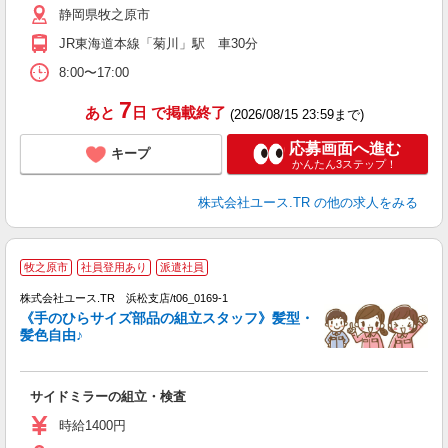
静岡県牧之原市
JR東海道本線「菊川」駅 車30分
8:00〜17:00
7
あと
日
で掲載終了
(2026/08/15 23:59まで)
応募画面へ進む
キープ
かんたん3ステップ！
株式会社ユース.TR
の他の求人をみる
牧之原市
社員登用あり
派遣社員
♪
株式会社ユース.TR 浜松支店/t06_0169-1
点
《手のひらサイズ部品の組立スタッフ》髪型・
未
髪色自由♪
ダ
内
サイドミラーの組立・検査
時給1400円