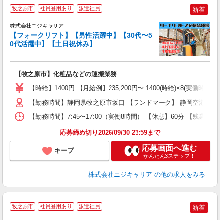
牧之原市
社員登用あり
派遣社員
新着
株式会社ニジキャリア
【フォークリフト】【男性活躍中】【30代〜5
プ
0代活躍中】【土日祝休み】
円
【牧之原市】化粧品などの運搬業務
入
場
【時給】1400円 【月給例】235,200円〜 1400(時給)×8(実働時間)×
躍
（
【勤務時間】静岡県牧之原市坂口 【ランドマーク】 静岡空港から
日
【勤務時間】7:45〜17:00（実働8時間） 【休憩】60分 【残業】
日
分
応募締め切り2026/09/30 23:59まで
満
応募画面へ進む
キープ
かんたん3ステップ！
株式会社ニジキャリア
の他の求人をみる
牧之原市
社員登用あり
派遣社員
新着