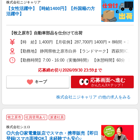
株式会社ニジキャリア
【女性活躍中】【時給1400円】【外国籍の方
プ
活躍中】
円
【牧之原市】自動車部品を仕分けて出荷
入
場
【時 給】1,400円 【月収例】287,700円 1400円 × 8時間 × 21日
躍
（
【勤務地】 静岡県牧之原市白井 【ランドマーク】 西萩間ICより車
日
【勤務時間】7:00 - 16:00（実働8時間） 【休憩時間】60分 
日
分
応募締め切り2026/09/30 23:59まで
満
応募画面へ進む
キープ
かんたん3ステップ！
株式会社ニジキャリア
の他の求人をみる
★
牧之原市
社員登用あり
派遣社員
♪
株式会社シエロ
◎六合◎家電量販店でスマホ・携帯販売【即日
登録/スマホ面接OK】未経験でも安心♪