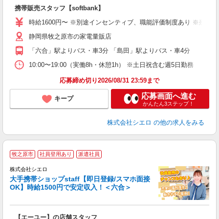
理
携帯販売スタッフ【softbank】
即
躍
時給1600円〜 ※別途インセンティブ、職能評価制度あり ※残業代
ー
静岡県牧之原市の家電量販店
自
「六合」駅よりバス・車3分 「島田」駅よりバス・車4分
ど
10:00〜19:00（実働8h・休憩1h） ※土日祝含む週5日勤務
応募締め切り2026/08/31 23:59まで
応募画面へ進む
キープ
かんたん3ステップ！
株式会社シエロ
の他の求人をみる
★
牧之原市
社員登用あり
派遣社員
♪
株式会社シエロ
大手携帯ショップstaff【即日登録/スマホ面接
OK】時給1500円で安定収入！＜六合＞
務
即
【エーユー】の店舗スタッフ