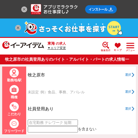
東海
の求人
▼エリア変更
牧之原市の社員登用ありのバイト・アルバイト・パートの求人情報一
覧
牧之原市
選択
勤務地/駅
未設定
例）食品、事務、アパレル
選択
職種
社員登用あり
選択
こだわり
を含まない
フリーワード