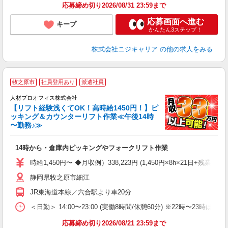
分
応募締め切り2026/08/31 23:59まで
満
応募画面へ進む
キープ
かんたん3ステップ！
株式会社ニジキャリア
の他の求人をみる
＜
牧之原市
社員登用あり
派遣社員
W
人材プロオフィス株式会社
ラ
【リフト経験浅くてOK！高時給1450円！】ピ
即
ッキング＆カウンターリフト作業≪午後14時
格
〜勤務♪≫
ク
0
14時から・倉庫内ピッキングやフォークリフト作業
バ
金
時給1,450円〜 ◆月収例）338,223円 (1,450円×8h×21日+残業
静岡県牧之原市細江
JR東海道本線／六合駅より車20分
＜日勤＞ 14:00〜23:00 (実働8時間/休憩60分) ※22時〜23
応募締め切り2026/08/21 23:59まで