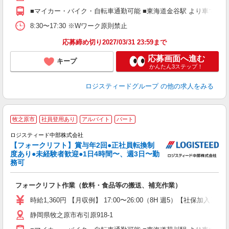
■マイカー・バイク・自転車通勤可能 ■東海道金谷駅 より車で15分
8:30〜17:30 ※Wワーク原則禁止
応募締め切り2027/03/31 23:59まで
応募画面へ進む
キープ
かんたん3ステップ！
ロジスティードグループ
の他の求人をみる
≪
牧之原市
社員登用あり
アルバイト
パート
ロジスティード中部株式会社
【フォークリフト】賞与年2回●正社員転換制
有
度あり●未経験者歓迎●1日4時間〜、週3日〜勤
未
務可
車
フォークリフト作業（飲料・食品等の搬送、補充作業）
時給1,360円 【月収例】 17:00〜26:00（8H 週5）【社保加入】残業2
静岡県牧之原市布引原918-1