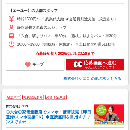
務
即
【エーユー】の店舗スタッフ
躍
ー
時給1500円〜 ※残業代支給 ★交通費別途支給（規定あり） ゜+゜
自
静岡県牧之原市のauショップ
ど
「六合」駅よりバス・車30分 「藤枝」駅よりバス・車30分
10:00〜19:00（実働8h・休憩1h） ※土日祝含む週5日勤務
応募締め切り2026/08/31 23:59まで
応募画面へ進む
キープ
かんたん3ステップ！
株式会社シエロ
の他の求人をみる
★
牧之原市
社員登用あり
紹介予定派遣
♪
株式会社シエロ
◎六合◎家電量販店でスマホ・携帯販売【即日
登録/スマホ面接OK】◆直接雇用を目指すチャ
ンスです☆