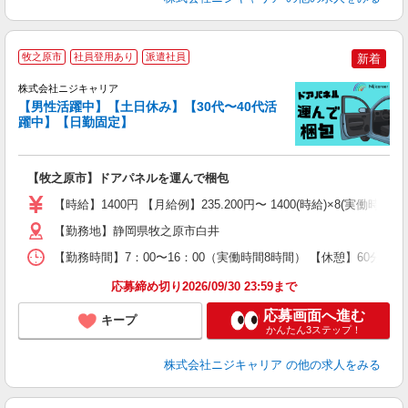
牧之原市
社員登用あり
派遣社員
新着
株式会社ニジキャリア
【男性活躍中】【土日休み】【30代〜40代活
プ
躍中】【日勤固定】
円
【牧之原市】ドアパネルを運んで梱包
入
場
【時給】1400円 【月給例】235.200円〜 1400(時給)×8(実働時間)×
躍
（
【勤務地】静岡県牧之原市白井
日
【勤務時間】7：00〜16：00（実働時間8時間） 【休憩】60分 
日
分
応募締め切り2026/09/30 23:59まで
満
応募画面へ進む
キープ
かんたん3ステップ！
株式会社ニジキャリア
の他の求人をみる