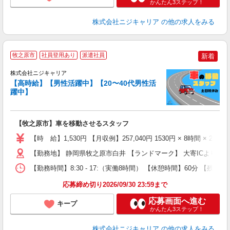
かんたん3ステップ！
株式会社ニジキャリア
の他の求人をみる
牧之原市
社員登用あり
派遣社員
新着
株式会社ニジキャリア
【高時給】【男性活躍中】【20〜40代男性活
プ
躍中】
円
【牧之原市】車を移動させるスタッフ
入
場
【時 給】1,530円 【月収例】257,040円 1530円 × 8時間 × 21日
躍
（
【勤務地】 静岡県牧之原市白井 【ランドマーク】 大寄ICより車で
日
【勤務時間】8:30 - 17:（実働8時間） 【休憩時間】60分 【残
日
分
応募締め切り2026/09/30 23:59まで
満
応募画面へ進む
キープ
かんたん3ステップ！
株式会社ニジキャリア
の他の求人をみる