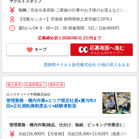
ヤクルトスタッフ
土
支
報酬／完全出来高制 ご家族の行事やお子様のお迎えなどにも柔軟に対
【宅配センター】空港南 静岡県牧之原市細江1978-1
週5からOK 9：00〜15：00 研修期間：5日／日給4000円
応募締め切り2026/08/31 23:59まで
応募画面へ進む
キープ
かんたん3ステップ！
西静岡ヤクルト販売株式会社
の他の求人をみる
牧之原市
社員登用あり
契約社員
（
ロジスティード中部株式会社
あ
管理業務・構内作業●エリア限定社員●賞与年2
齢
回●正社員転換制度あり●経験者歓迎
経
制
会
管理業務・構内作業(検品、仕分け、格納、ピッキング作業含む)
月給226,800円 【月収例】 月給226,800+13,910円（残業20時間）＝