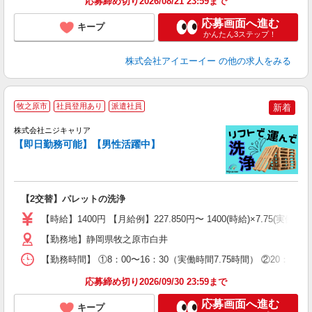
応募締め切り2026/08/21 23:59まで
応募画面へ進む
キープ
かんたん3ステップ！
株式会社アイエーイー
の他の求人をみる
牧之原市
社員登用あり
派遣社員
新着
株式会社ニジキャリア
【即日勤務可能】【男性活躍中】
プ
円
【2交替】パレットの洗浄
入
場
【時給】1400円 【月給例】227.850円〜 1400(時給)×7.75(実働時間
躍
（
【勤務地】静岡県牧之原市白井
日
【勤務時間】 ①8：00〜16：30（実働時間7.75時間） ②20：00
日
分
応募締め切り2026/09/30 23:59まで
満
応募画面へ進む
キープ