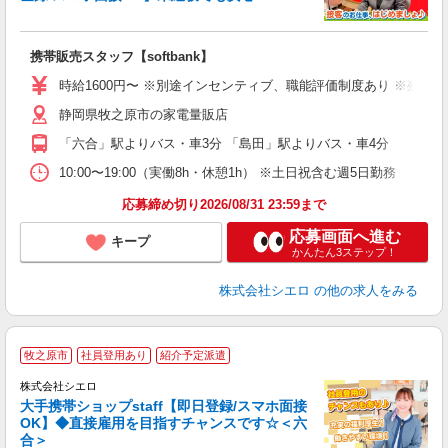
理
携帯販売スタッフ【softbank】
即
躍
時給1600円〜 ※別途インセンティブ、職能評価制度あり ※残業代
ー
静岡県牧之原市の家電量販店
自
「六合」駅よりバス・車3分 「島田」駅よりバス・車4分
ど
10:00〜19:00（実働8h・休憩1h） ※土日祝含む週5日勤務
応募締め切り2026/08/31 23:59まで
応募画面へ進む
キープ
かんたん3ステップ！
株式会社シエロ
の他の求人をみる
★
牧之原市
社員登用あり
紹介予定派遣
♪
株式会社シエロ
大手携帯ショップstaff【即日登録/スマホ面接
OK】◆直接雇用を目指すチャンスです☆＜六
合＞