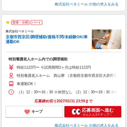
株式会社ベネミール
の他の求人をみる
禁煙・分煙
パート
★
株式会社ベネミール
方
京都市西京区/調理補助/資格不問/未経験OK/車
通勤OK
ま
特別養護老人ホーム内での調理補助
入
夫
時給1122円〜 ※試用期間2ヶ月は時給1122円
中
特別養護老人ホーム 西山寮 （京都府京都市西京区大原野石作町256
昼
内
車通勤OK！
（1）12：30〜16：30 ※休憩なし （2）12：30〜19：30 ※休憩6
応募締め切り2027/01/31 23:59まで
応募画面へ進む
キープ
かんたん3ステップ！
株式会社ベネミール
の他の求人をみる