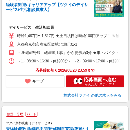
経験者歓迎/キャリアアップ【ツクイのデイサ
ービス/生活相談員求人】
各
デイサービス 生活相談員
入
り
時給1,467円〜1,517円 ★土日祝日は時給100円アップ！ ※給
リ
京都府京都市右京区嵯峨北堀町31-1
ー
O
・JR嵯峨野線「嵯峨嵐山駅」から徒歩約3分 ★車・バイク・自転
な
（1）08:30〜16:30（休憩60分） （2）09:00〜17:00（休
髪
応募締め切り2026/08/20 23:59まで
応募画面へ進む
キープ
かんたん3ステップ！
株式会社ツクイ
の他の求人をみる
禁煙・分煙
パート
ツクイ京都嵐山（デイサービス）
未経験者歓迎/経験不問/研修制度充実/夜勤なし