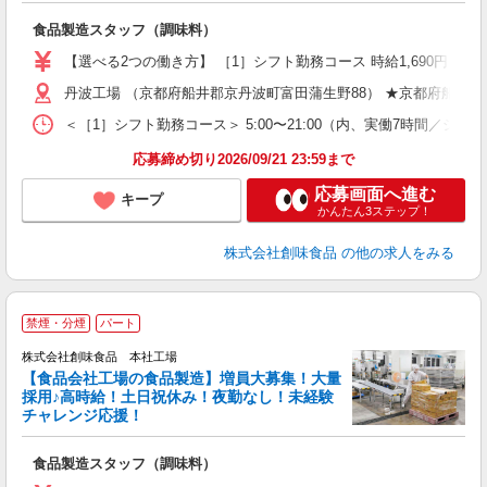
3
食品製造スタッフ（調味料）
入
ブ
【選べる2つの働き方】 ［1］シフト勤務コース 時給1,690円 ※
収
日
丹波工場 （京都府船井郡京丹波町富田蒲生野88） ★京都府船
が
＜［1］シフト勤務コース＞ 5:00〜21:00（内、実働7時間／シフト
煙
（
応募締め切り2026/09/21 23:59まで
補
応募画面へ進む
キープ
かんたん3ステップ！
株式会社創味食品
の他の求人をみる
禁煙・分煙
パート
株式会社創味食品 本社工場
【食品会社工場の食品製造】増員大募集！大量
採用♪高時給！土日祝休み！夜勤なし！未経験
チャレンジ応援！
募
て
食品製造スタッフ（調味料）
入