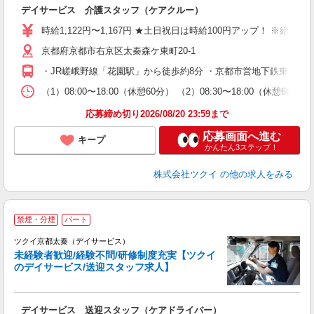
各
デイサービス 介護スタッフ（ケアクルー）
入
り
時給1,122円〜1,167円 ★土日祝日は時給100円アップ！ ※給
リ
京都府京都市右京区太秦森ケ東町20-1
ー
O
・JR嵯峨野線「花園駅」から徒歩約8分 ・京都市営地下鉄東西線
な
（1）08:00〜18:00（休憩60分） （2）08:30〜18:00（休
髪
応募締め切り2026/08/20 23:59まで
応募画面へ進む
キープ
かんたん3ステップ！
株式会社ツクイ
の他の求人をみる
禁煙・分煙
パート
ツクイ京都太秦（デイサービス）
未経験者歓迎/経験不問/研修制度充実【ツクイ
のデイサービス/送迎スタッフ求人】
各
デイサービス 送迎スタッフ（ケアドライバー）
入