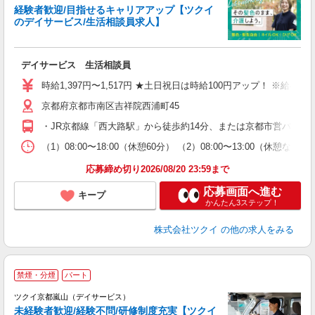
経験者歓迎/目指せるキャリアアップ【ツクイ
のデイサービス/生活相談員求人】
各
デイサービス 生活相談員
入
り
時給1,397円〜1,517円 ★土日祝日は時給100円アップ！ ※給
リ
京都府京都市南区吉祥院西浦町45
ー
O
・JR京都線「西大路駅」から徒歩約14分、または京都市営バス乗
な
（1）08:00〜18:00（休憩60分） （2）08:00〜13:00（
髪
応募締め切り2026/08/20 23:59まで
応募画面へ進む
キープ
かんたん3ステップ！
株式会社ツクイ
の他の求人をみる
禁煙・分煙
パート
ツクイ京都嵐山（デイサービス）
未経験者歓迎/経験不問/研修制度充実【ツクイ