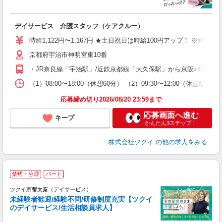
各
デイサービス 介護スタッフ（ケアクルー）
入
り
時給1,122円〜1,167円 ★土日祝日は時給100円アップ！ ※給
リ
京都府宇治市神明宮東10番
ー
O
・JR奈良線「宇治駅」/近鉄京都線「大久保駅」から京阪バス乗車
な
（1）08:00〜18:00（休憩60分） （2）09:30〜12:00（
髪
応募締め切り2026/08/20 23:59まで
応募画面へ進む
キープ
かんたん3ステップ！
株式会社ツクイ
の他の求人をみる
禁煙・分煙
パート
ツクイ京都太秦（デイサービス）
未経験者歓迎/経験不問/研修制度充実【ツクイ
のデイサービス/生活相談員求人】