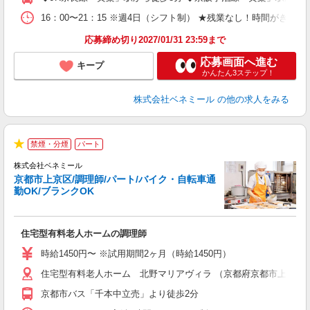
給
16：00〜21：15 ※週4日（シフト制） ★残業なし！時間がきた
応募締め切り2027/01/31 23:59まで
応募画面へ進む
キープ
かんたん3ステップ！
株式会社ベネミール
の他の求人をみる
禁煙・分煙
パート
現
★
株式会社ベネミール
京都市上京区/調理師/パート/バイク・自転車通
態
勤OK/ブランクOK
望
住宅型有料老人ホームの調理師
入
不
時給1450円〜 ※試用期間2ヶ月（時給1450円）
中
住宅型有料老人ホーム 北野マリアヴィラ （京都府京都市上京区仁
通
貸
京都市バス「千本中立売」より徒歩2分