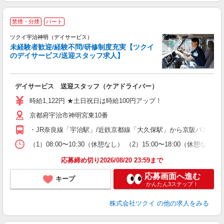
禁煙・分煙
パート
ツクイ宇治神明（デイサービス）
未経験者歓迎/経験不問/研修制度充実【ツクイ
のデイサービス/送迎スタッフ求人】
各
デイサービス 送迎スタッフ（ケアドライバー）
入
り
時給1,122円 ★土日祝日は時給100円アップ！
リ
京都府宇治市神明宮東10番
ー
O
・JR奈良線「宇治駅」/近鉄京都線「大久保駅」から京阪バス乗車
な
（1）08:00〜10:30（休憩なし） （2）15:00〜18:00（
髪
応募締め切り2026/08/20 23:59まで
応募画面へ進む
キープ
かんたん3ステップ！
株式会社ツクイ
の他の求人をみる