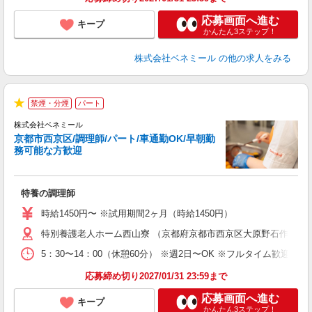
応募画面へ進む
キープ
かんたん3ステップ！
株式会社ベネミール
の他の求人をみる
禁煙・分煙
パート
は
★
株式会社ベネミール
京都市西京区/調理師/パート/車通勤OK/早朝勤
限
務可能な方歓迎
み
特養の調理師
入
夫
時給1450円〜 ※試用期間2ヶ月（時給1450円）
躍
特別養護老人ホーム西山寮 （京都府京都市西京区大原野石作町256-
禁
通
5：30〜14：00（休憩60分） ※週2日〜OK ※フルタイム歓迎 ※
応募締め切り2027/01/31 23:59まで
応募画面へ進む
キープ
かんたん3ステップ！