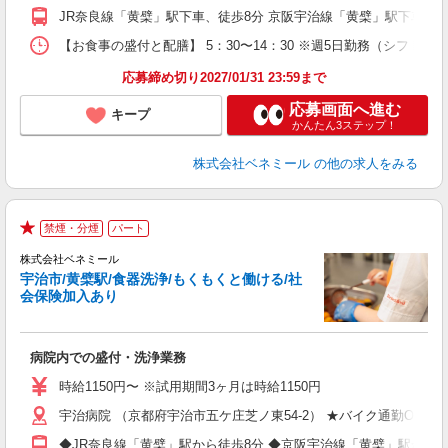
貸
JR奈良線「黄檗」駅下車、徒歩8分 京阪宇治線「黄檗」駅下車、徒
【お食事の盛付と配膳】 5：30〜14：30 ※週5日勤務（シフト
応募締め切り2027/01/31 23:59まで
応募画面へ進む
キープ
かんたん3ステップ！
株式会社ベネミール
の他の求人をみる
禁煙・分煙
パート
★
株式会社ベネミール
宇治市/黄檗駅/食器洗浄/もくもくと働ける/社
会保険加入あり
す
病院内での盛付・洗浄業務
入
迎
時給1150円〜 ※試用期間3ヶ月は時給1150円
ミ
宇治病院 （京都府宇治市五ケ庄芝ノ東54-2） ★バイク通勤OK！
時
バ
◆JR奈良線「黄檗」駅から徒歩8分 ◆京阪宇治線「黄檗」駅から徒