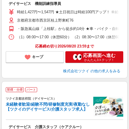
デイサービス 機能訓練指導員
入
り
時給1,427円〜1,547円 ★土日祝日は時給100円アップ！ ※給
リ
京都府京都市西京区桂上野東町76
ー
O
・阪急嵐山線「上桂駅」から徒歩約14分 ★車・バイク・自転車通
な
（1）08:00〜17:00（休憩60分） （2）08:30〜17:00（休
髪
応募締め切り2026/08/20 23:59まで
応募画面へ進む
キープ
かんたん3ステップ！
株式会社ツクイ
の他の求人をみる
禁煙・分煙
パート
ツクイ京都吉祥院（デイサービス）
未経験者歓迎/経験不問/研修制度充実/夜勤なし
【ツクイのデイサービス/介護スタッフ求人】
各
デイサービス 介護スタッフ（ケアクルー）
入