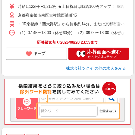
り
時給1,122円〜1,212円 ★土日祝日は時給100円アップ！ ※給
リ
京都府京都市南区吉祥院西浦町45
ー
O
・JR京都線「西大路駅」から徒歩約14分、または京都市営バス乗
な
（1）07:45〜18:00（休憩60分） （2）09:00〜13:00（
髪
応募締め切り2026/08/20 23:59まで
応募画面へ進む
キープ
かんたん3ステップ！
株式会社ツクイ
の他の求人をみる