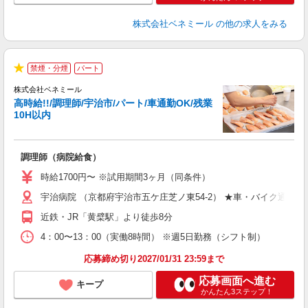
株式会社ベネミール
の他の求人をみる
禁煙・分煙
パート
★
株式会社ベネミール
秘
高時給!!/調理師/宇治市/パート/車通勤OK/残業
10H以内
に
調理師（病院給食）
入
～
時給1700円〜 ※試用期間3ヶ月（同条件）
制
宇治病院 （京都府宇治市五ケ庄芝ノ東54-2） ★車・バイク通勤O
し
近鉄・JR「黄檗駅」より徒歩8分
4：00〜13：00（実働8時間） ※週5日勤務（シフト制）
応募締め切り2027/01/31 23:59まで
応募画面へ進む
キープ
かんたん3ステップ！