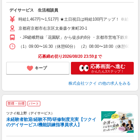
各
デイサービス 生活相談員
入
り
時給1,467円〜1,517円 ★土日祝日は時給100円アップ！ ※給
リ
京都府京都市右京区太秦森ケ東町20-1
ー
O
・JR嵯峨野線「花園駅」から徒歩約8分 ・京都市営地下鉄東西線
な
（1）09:00〜16:30（休憩60分） （2）08:00〜18:00（休
髪
応募締め切り2026/08/20 23:59まで
応募画面へ進む
キープ
かんたん3ステップ！
株式会社ツクイ
の他の求人をみる
禁煙・分煙
パート
ツクイ桂上野（デイサービス）
未経験者歓迎/経験不問/研修制度充実【ツクイ
のデイサービス/機能訓練指導員求人】
各