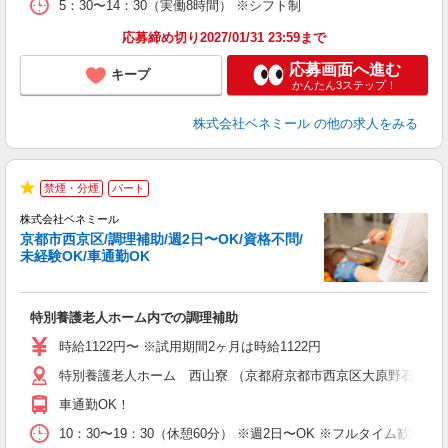
5：30〜14：30（実働8時間） ※シフト制
応募締め切り2027/01/31 23:59まで
応募画面へ進む
キープ
かんたん3ステップ！
株式会社ベネミール
の他の求人をみる
禁煙・分煙
パート
★
株式会社ベネミール
方
京都市西京区/調理補助/週2日〜OK/資格不問/
未経験OK/車通勤OK
ま
特別養護老人ホーム内での調理補助
入
夫
時給1122円〜 ※試用期間2ヶ月は時給1122円
中
特別養護老人ホーム 西山寮 （京都府京都市西京区大原野石作町256
日
転
車通勤OK！
制
10：30〜19：30（休憩60分） ※週2日〜OK ※フルタイム歓迎