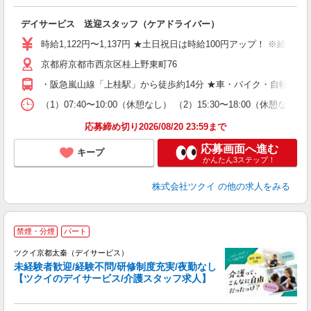
各
デイサービス 送迎スタッフ（ケアドライバー）
入
り
時給1,122円〜1,137円 ★土日祝日は時給100円アップ！ ※給
リ
京都府京都市西京区桂上野東町76
ー
O
・阪急嵐山線「上桂駅」から徒歩約14分 ★車・バイク・自転車通
な
（1）07:40〜10:00（休憩なし） （2）15:30〜18:00
髪
応募締め切り2026/08/20 23:59まで
応募画面へ進む
キープ
かんたん3ステップ！
株式会社ツクイ
の他の求人をみる
禁煙・分煙
パート
ツクイ京都太秦（デイサービス）
未経験者歓迎/経験不問/研修制度充実/夜勤なし
【ツクイのデイサービス/介護スタッフ求人】