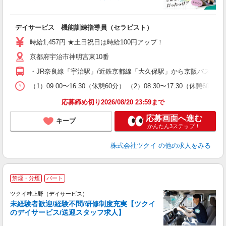
各
デイサービス 機能訓練指導員（セラピスト）
入
り
時給1,457円 ★土日祝日は時給100円アップ！
リ
京都府宇治市神明宮東10番
ー
O
・JR奈良線「宇治駅」/近鉄京都線「大久保駅」から京阪バス乗車
な
（1）09:00〜16:30（休憩60分） （2）08:30〜17:30（休憩
髪
応募締め切り2026/08/20 23:59まで
応募画面へ進む
キープ
かんたん3ステップ！
株式会社ツクイ
の他の求人をみる
禁煙・分煙
パート
ツクイ桂上野（デイサービス）
未経験者歓迎/経験不問/研修制度充実【ツクイ
のデイサービス/送迎スタッフ求人】