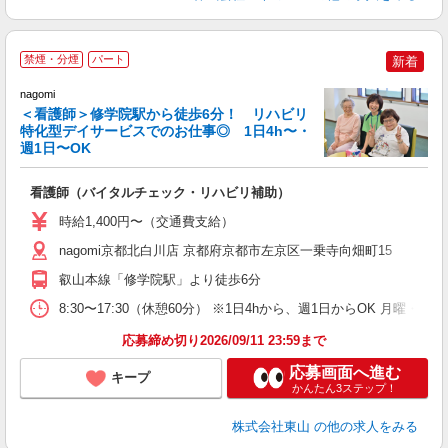
勤
禁煙・分煙
パート
新着
nagomi
＜看護師＞修学院駅から徒歩6分！ リハビリ
特化型デイサービスでのお仕事◎ 1日4h〜・
週1日〜OK
ク
入
看護師（バイタルチェック・リハビリ補助）
夫
週
時給1,400円〜（交通費支給）
シ
nagomi京都北白川店 京都府京都市左京区一乗寺向畑町15
叡山本線「修学院駅」より徒歩6分
8:30〜17:30（休憩60分） ※1日4hから、週1日からOK 月曜・
応募締め切り2026/09/11 23:59まで
応募画面へ進む
キープ
かんたん3ステップ！
株式会社東山
の他の求人をみる