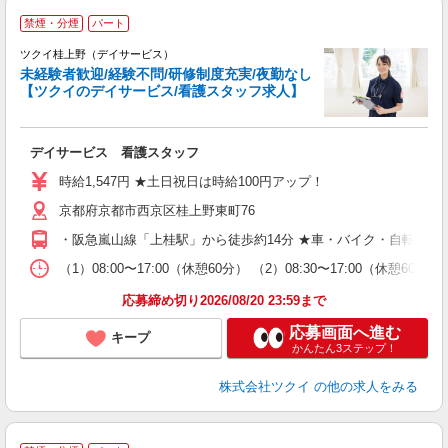
禁煙・分煙
パート
ツクイ桂上野（デイサービス）
未経験者歓迎/経験不問/研修制度充実/夜勤なし
【ツクイのデイサービス/看護スタッフ求人】
各
デイサービス 看護スタッフ
入
り
時給1,547円 ★土日祝日は時給100円アップ！
リ
京都府京都市西京区桂上野東町76
ー
O
・阪急嵐山線「上桂駅」から徒歩約14分 ★車・バイク・自転車通
な
（1）08:00〜17:00（休憩60分） （2）08:30〜17:00（休憩6
髪
応募締め切り2026/08/20 23:59まで
応募画面へ進む
キープ
かんたん3ステップ！
株式会社ツクイ
の他の求人をみる