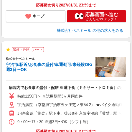
応募締め切り2027/01/31 23:59まで
応募画面へ進む
キープ
かんたん3ステップ！
株式会社ベネミール
の他の求人をみる
禁煙・分煙
パート
★
株式会社ベネミール
宇治市/駅近/お食事の盛付/車通勤可/未経験OK/
週3日〜OK
ッ
病院内でお食事の盛付・配膳 ※嚥下食（ミキサー・トロミ食）の盛付を
入
夫
時給1150円〜 ※試用期間3ヶ月同条件
中
宇治病院 （京都府宇治市五ケ庄芝ノ東54-2） ★バイク通勤OK！
夕
し
JR奈良線「黄檗」駅下車、徒歩8分 京阪宇治線「黄檗」駅下車、徒
9：00〜17：30 ※週3日〜OK（シフト制）
応募締め切り2027/01/31 23:59まで