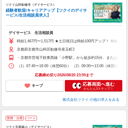
ツクイ山科勧修寺（デイサービス）
経験者歓迎/キャリアアップ【ツクイのデイサ
ービス/生活相談員求人】
各
デイサービス 生活相談員
入
り
時給1,467円〜1,517円 ★土日祝日は時給100円アップ！ ※給
リ
京都府京都市山科区勧修寺泉玉町2
ー
O
・京都市営地下鉄東西線「小野駅」から徒歩約15分、または京阪
な
（1）07:45〜18:00（休憩60分） （2）09:00〜13:00（
髪
応募締め切り2026/08/20 23:59まで
応募画面へ進む
キープ
かんたん3ステップ！
株式会社ツクイ
の他の求人をみる
禁煙・分煙
パート
ツクイ京都嵐山（デイサービス）