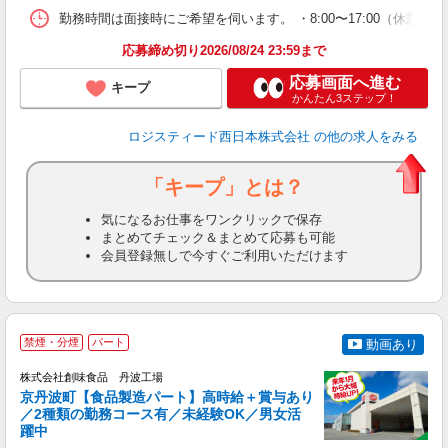
勤務時間は面接時にご希望を伺います。 ・8:00〜17:00（休憩1時間
応募締め切り2026/08/24 23:59まで
応募画面へ進む
キープ
かんたん3ステップ！
ロジスティード西日本株式会社
の他の求人をみる
「キープ」とは？
気になるお仕事をワンクリックで保存
まとめてチェック＆まとめて応募も可能
会員登録無しで今すぐご利用いただけます
禁煙・分煙
パート
動画あり
株式会社創味食品 丹波工場
を
京丹波町【食品製造パート】高時給＋賞与あり
／2種類の勤務コース有／未経験OK／男女活
グ
躍中