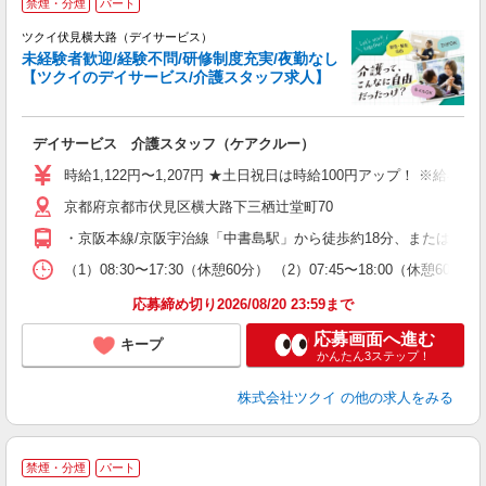
禁煙・分煙
パート
ツクイ伏見横大路（デイサービス）
未経験者歓迎/経験不問/研修制度充実/夜勤なし
【ツクイのデイサービス/介護スタッフ求人】
各
デイサービス 介護スタッフ（ケアクルー）
入
り
時給1,122円〜1,207円 ★土日祝日は時給100円アップ！ ※給
リ
京都府京都市伏見区横大路下三栖辻堂町70
ー
O
・京阪本線/京阪宇治線「中書島駅」から徒歩約18分、または京都
な
（1）08:30〜17:30（休憩60分） （2）07:45〜18:00（休憩
髪
応募締め切り2026/08/20 23:59まで
応募画面へ進む
キープ
かんたん3ステップ！
株式会社ツクイ
の他の求人をみる
禁煙・分煙
パート