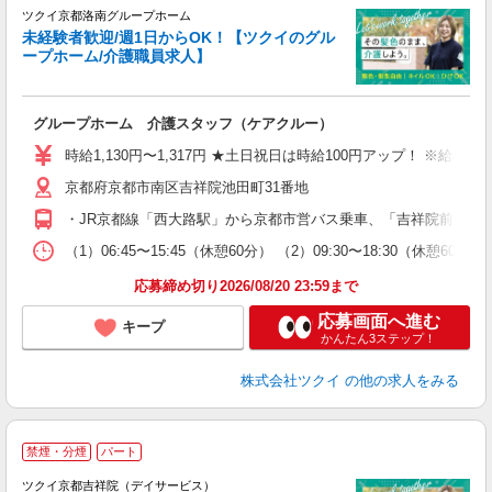
ツクイ京都洛南グループホーム
未経験者歓迎/週1日からOK！【ツクイのグル
ープホーム/介護職員求人】
各
グループホーム 介護スタッフ（ケアクルー）
入
り
時給1,130円〜1,317円 ★土日祝日は時給100円アップ！ ※給
リ
京都府京都市南区吉祥院池田町31番地
ー
O
・JR京都線「西大路駅」から京都市営バス乗車、「吉祥院前田町
な
（1）06:45〜15:45（休憩60分） （2）09:30〜18:30（休憩60
髪
応募締め切り2026/08/20 23:59まで
応募画面へ進む
キープ
かんたん3ステップ！
株式会社ツクイ
の他の求人をみる
禁煙・分煙
パート
ツクイ京都吉祥院（デイサービス）