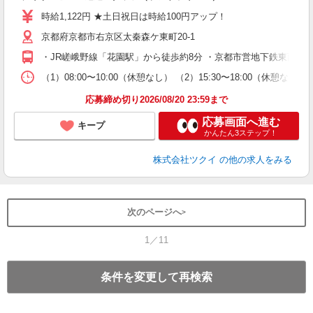
り
時給1,122円 ★土日祝日は時給100円アップ！
リ
京都府京都市右京区太秦森ケ東町20-1
ー
O
・JR嵯峨野線「花園駅」から徒歩約8分 ・京都市営地下鉄東西線
な
（1）08:00〜10:00（休憩なし） （2）15:30〜18:00
髪
応募締め切り2026/08/20 23:59まで
応募画面へ進む
キープ
かんたん3ステップ！
株式会社ツクイ
の他の求人をみる
次のページへ
1／11
条件を変更して再検索