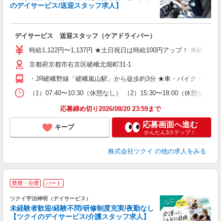
のデイサービス/送迎スタッフ求人】
各
デイサービス 送迎スタッフ（ケアドライバー）
入
り
時給1,122円〜1,137円 ★土日祝日は時給100円アップ！ ※給
リ
京都府京都市右京区嵯峨北堀町31-1
ー
O
・JR嵯峨野線「嵯峨嵐山駅」から徒歩約3分 ★車・バイク・自転
な
（1）07:40〜10:30（休憩なし） （2）15:30〜18:00（
髪
応募締め切り2026/08/20 23:59まで
応募画面へ進む
キープ
かんたん3ステップ！
株式会社ツクイ
の他の求人をみる
禁煙・分煙
パート
ツクイ宇治神明（デイサービス）
未経験者歓迎/経験不問/研修制度充実/夜勤なし
【ツクイのデイサービス/介護スタッフ求人】