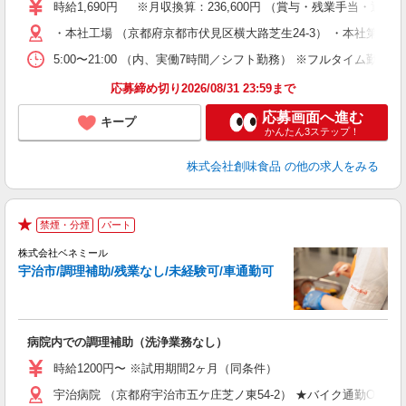
ブ
時給1,690円 ※月収換算：236,600円 （賞与・残業手当・
収
・本社工場 （京都府京都市伏見区横大路芝生24-3） ・本社第2工場
務
車
5:00〜21:00 （内、実働7時間／シフト勤務） ※フルタイム勤務
勤
制
応募締め切り2026/08/31 23:59まで
応募画面へ進む
キープ
かんたん3ステップ！
株式会社創味食品
の他の求人をみる
禁煙・分煙
パート
★
株式会社ベネミール
き
宇治市/調理補助/残業なし/未経験可/車通勤可
て
病院内での調理補助（洗浄業務なし）
入
ン
時給1200円〜 ※試用期間2ヶ月（同条件）
日
宇治病院 （京都府宇治市五ケ庄芝ノ東54-2） ★バイク通勤OK！
通