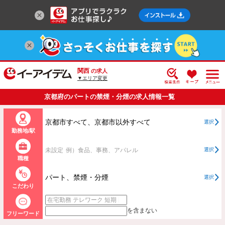
関西
の求人
▼エリア変更
京都府のパートの禁煙・分煙の求人情報一覧
京都市すべて、京都市以外すべて
選択
勤務地/駅
未設定
例）食品、事務、アパレル
選択
職種
パート、禁煙・分煙
選択
こだわり
を含まない
フリーワード