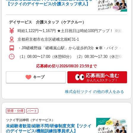
【ツクイのデイサービス/介護スタッフ求人】
各
デイサービス 介護スタッフ（ケアクルー）
入
り
時給1,122円〜1,167円 ★土日祝日は時給100円アップ！ ※給
リ
京都府京都市右京区嵯峨北堀町31-1
ー
O
・JR嵯峨野線「嵯峨嵐山駅」から徒歩約3分 ★車・バイク・自転
な
（1）08:00〜17:00（休憩60分） （2）08:30〜17:30（休憩6
髪
応募締め切り2026/08/20 23:59まで
応募画面へ進む
キープ
かんたん3ステップ！
株式会社ツクイ
の他の求人をみる
禁煙・分煙
パート
ツクイ宇治神明（デイサービス）
未経験者歓迎/経験不問/研修制度充実【ツクイ
のデイサービス/機能訓練指導員求人】