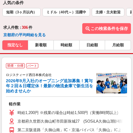
人気の条件
短期（3ヶ月以内）
ミドル（40代～）活躍中
主婦・主夫歓迎
求人件数 :
306
件
この検索条件を保存
京都府の平均時給を見る
指定なし
新着順
時給順
日給順
月給順
禁煙・分煙
パート
ロジスティード西日本株式会社
2026年9月入社のオープニング追加募集！賞与
年２回＆日曜定休！最新の物流倉庫で新生活を
始めませんか
経
軽作業
W
迎
時給1,200円 ※残業の場合は時給1,500円（実働8時間以上)
ブ
京都府久世郡久御山町市田新珠城27 (SOSiLA久御山3階/4階)
ー
ク
第二京阪道路「久御山南」IC・京滋バイパス「久御山」ICよりそれぞ
度