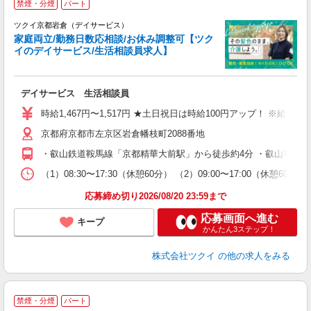
禁煙・分煙
パート
ツクイ京都岩倉（デイサービス）
家庭両立/勤務日数応相談/お休み調整可【ツク
イのデイサービス/生活相談員求人】
各
デイサービス 生活相談員
入
り
時給1,467円〜1,517円 ★土日祝日は時給100円アップ！ ※給
リ
京都府京都市左京区岩倉幡枝町2088番地
ー
O
・叡山鉄道鞍馬線「京都精華大前駅」から徒歩約4分 ・叡山電鉄鞍
な
（1）08:30〜17:30（休憩60分） （2）09:00〜17:00（休憩6
髪
応募締め切り2026/08/20 23:59まで
応募画面へ進む
キープ
かんたん3ステップ！
株式会社ツクイ
の他の求人をみる
禁煙・分煙
パート