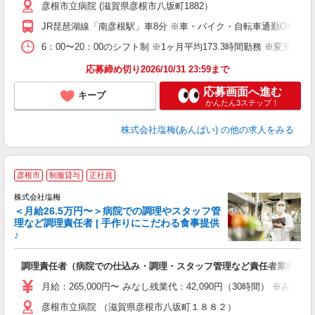
彦根市立病院 (滋賀県彦根市八坂町1882）
べ
JR琵琶湖線「南彦根駅」車8分 ※車・バイク・自転車通勤OK ※
6：00〜20：00のシフト制 ※1ヶ月平均173.3時間勤務 ※変形労
応募締め切り2026/10/31 23:59まで
応募画面へ進む
キープ
かんたん3ステップ！
株式会社塩梅(あんばい)
の他の求人をみる
彦根市
制服貸与
正社員
株式会社塩梅
＜月給26.5万円〜＞病院での調理やスタッフ管
理など調理責任者 | 手作りにこだわる食事提供
♪
さ
調理責任者（病院での仕込み・調理・スタッフ管理など責任者業務）
入
（
月給：265,000円〜 みなし残業代：42,090円（30時間）
給
彦根市立病院 （滋賀県彦根市八坂町１８８２）
通