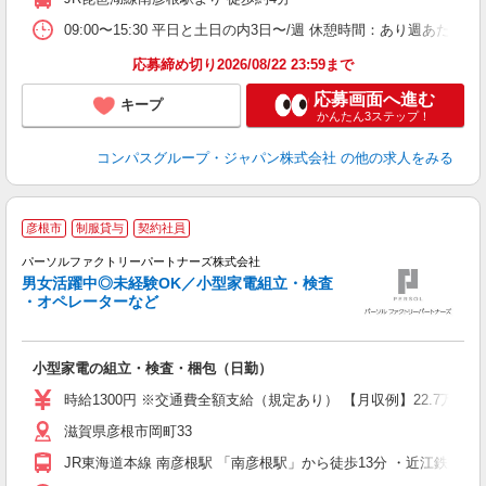
W
09:00〜15:30 平日と土日の内3日〜/週 休憩時間：あり週あたり
応募締め切り2026/08/22 23:59まで
応募画面へ進む
キープ
かんたん3ステップ！
コンパスグループ・ジャパン株式会社
の他の求人をみる
彦根市
制服貸与
契約社員
を
パーソルファクトリーパートナーズ株式会社
男女活躍中◎未経験OK／小型家電組立・検査
・オペレーターなど
も
未
小型家電の組立・検査・梱包（日勤）
ー
払
時給1300円 ※交通費全額支給（規定あり） 【月収例】22.7万円（
給
滋賀県彦根市岡町33
JR東海道本線 南彦根駅 「南彦根駅」から徒歩13分 ・近江鉄道