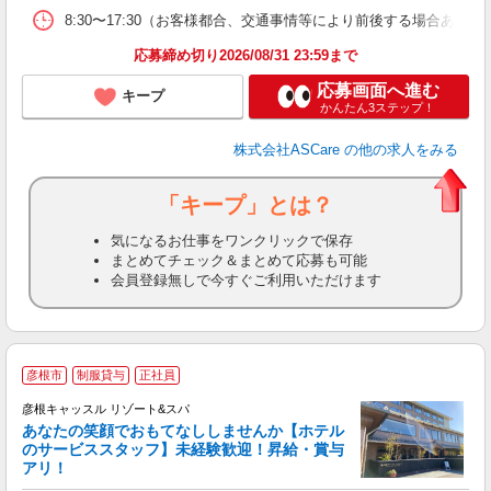
8:30〜17:30（お客様都合、交通事情等により前後する場合あり）
応募締め切り2026/08/31 23:59まで
応募画面へ進む
キープ
かんたん3ステップ！
株式会社ASCare
の他の求人をみる
「キープ」とは？
気になるお仕事をワンクリックで保存
まとめてチェック＆まとめて応募も可能
会員登録無しで今すぐご利用いただけます
彦根市
制服貸与
正社員
彦根キャッスル リゾート&スパ
あなたの笑顔でおもてなししませんか【ホテル
のサービススタッフ】未経験歓迎！昇給・賞与
アリ！