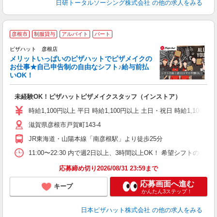
日研トータルソーシング株式会社
の他の求人をみる
彦根市
制服貸与
アルバイト
パート
ピザハット 彦根店
メリットいっぱいのピザハットでピザメイクの
お仕事★自己申告制の自由なシフト♪給与前払
いOK！
う
だ
未経験OK！ピザハットピザメイクスタッフ（インストア）
友
躍
時給1,100円以上 平日 時給1,100円以上 土日・祝日 時給1,100円以
（
滋賀県彦根市戸賀町143-4
中
ル
JR東海道・山陽本線「南彦根駅」より徒歩25分
険
日
11:00〜22:30 内で週2日以上、3時間以上OK！ 希望シフト
応募締め切り2026/08/31 23:59まで
応募画面へ進む
キープ
かんたん3ステップ！
日本ピザハット株式会社
の他の求人をみる