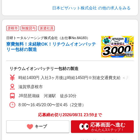
日本ピザハット株式会社
の他の求人をみる
◎
彦根市
制服貸与
派遣社員
n
日研トータルソーシング株式会社（お仕事No.8A183）
ー
寮費無料！未経験OK！リチウムイオンバッテ
z
リー包材の製造
談
W
リチウムイオンバッテリー包材の製造
ク
険
時給1400円 入社3ヶ月後は時給1450円※別途交通費支給 ＜月収＞ 3150
滋賀県彦根市
JR琵琶湖線 河瀬駅 徒歩10分
8:00〜16:45/20:00〜翌4:45（2交替）
応募締め切り2026/08/31 23:59まで
応募画面へ進む
キープ
かんたん3ステップ！