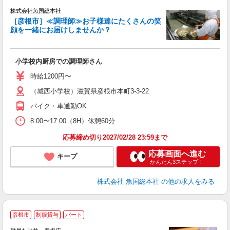
イ
株式会社魚国総本社
［彦根市］≪調理師≫お子様達にたくさんの笑
顔を一緒にお届けしませんか？
す
経
朝
小学校内厨房での調理師さん
与
時給1200円〜
（城西小学校）滋賀県彦根市本町3-3-22
バイク・車通勤OK
8:00〜17:00（8H）休憩60分
応募締め切り2027/02/28 23:59まで
応募画面へ進む
キープ
かんたん3ステップ！
株式会社 魚国総本社
の他の求人をみる
彦根市
制服貸与
パート
ン