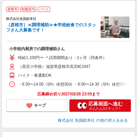
彦根市
制服貸与
パート
株式会社魚国総本社
［彦根市］≪調理補助≫★学校給食でのスタッ
フさん大募集です！
◆
未
小学校内厨房での調理補助さん
み
時給1,100円〜 ＊試用期間あり：2ヶ月（同条件）
（高宮小学校）滋賀県彦根市高宮町2447
バイク・車通勤OK
・8:30〜14:00（5H）休憩30分 ・9:00〜14:30（5H）休憩30分 
応募締め切り2027/02/28 23:59まで
応募画面へ進む
キープ
かんたん3ステップ！
株式会社 魚国総本社
の他の求人をみる