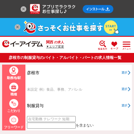
関西
の求人
▼エリア変更
彦根市の制服貸与のバイト・アルバイト・パートの求人情報一覧
彦根市
選択
勤務地/駅
未設定
例）食品、事務、アパレル
選択
職種
制服貸与
選択
こだわり
を含まない
フリーワード