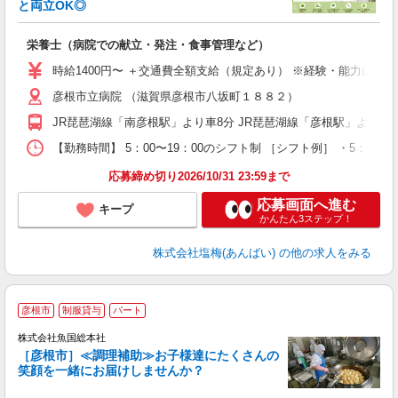
と両立OK◎
サ
栄養士（病院での献立・発注・食事管理など）
主
時給1400円〜 ＋交通費全額支給（規定あり） ※経験・能力によ
中
彦根市立病院 （滋賀県彦根市八坂町１８８２）
型
養
JR琵琶湖線「南彦根駅」より車8分 JR琵琶湖線「彦根駅」より車
り
【勤務時間】 5：00〜19：00のシフト制 ［シフト例］ ・5：00〜
応募締め切り2026/10/31 23:59まで
応募画面へ進む
キープ
かんたん3ステップ！
株式会社塩梅(あんばい)
の他の求人をみる
彦根市
制服貸与
パート
イ
株式会社魚国総本社
［彦根市］≪調理補助≫お子様達にたくさんの
笑顔を一緒にお届けしませんか？
す
未