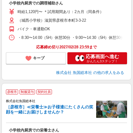
小学校内厨房での調理補助さん
時給1,120円〜 ＊試用期間あり：2カ月（同条件）
（城西小学校）滋賀県彦根市本町3-3-22
バイク・車通勤OK
・8:30〜14:00（5H）休憩30分 ・9:00〜14:30（5H）休憩30分 
応募締め切り2027/02/28 23:59まで
応募画面へ進む
キープ
かんたん3ステップ！
株式会社 魚国総本社
の他の求人をみる
彦根市
制服貸与
契約社員
イ
株式会社魚国総本社
［彦根市］≪栄養士≫お子様達にたくさんの笑
顔を一緒にお届けしませんか？
す
経
活
小学校内厨房での栄養士さん
り