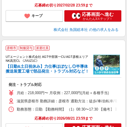
応募締め切り2027/02/28 23:59まで
応募画面へ進む
キープ
かんたん3ステップ！
株式会社 魚国総本社
の他の求人をみる
彦根市
制服貸与
派遣社員
UTエージェント株式会社 AGT中部第一CU AGT彦根エリア
NK高宮CL 《JVUZ1C》
【日勤&土日祝休み】力仕事ほぼなし◎半導体
搬送装置工場で部品発注・トラブル対応など！
パ
発注・トラブル対応
入
場
月給：218,000円〜 月収例：227,000円(月給＋各種手当)
タ
滋賀県彦根市 勤務詳細：彦根市 通勤方法：徒歩/車/自転車/電車
休
場
勤務形態：日勤 【勤務時間】 （1）08:30〜17:30 【備考】 
通
り
応募締め切り2026/08/21 23:59まで