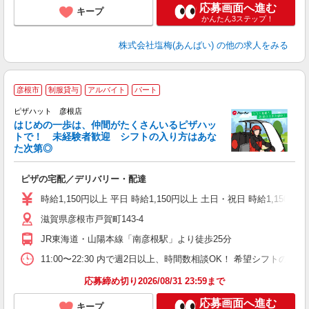
応募画面へ進む
キープ
かんたん3ステップ！
株式会社塩梅(あんばい)
の他の求人をみる
彦根市
制服貸与
アルバイト
パート
♪
ピザハット 彦根店
はじめの一歩は、仲間がたくさんいるピザハッ
トで！ 未経験者歓迎 シフトの入り方はあな
れ
た次第◎
友
躍
ピザの宅配／デリバリー・配達
（
中
時給1,150円以上 平日 時給1,150円以上 土日・祝日 時給1,150円以
ル
滋賀県彦根市戸賀町143-4
険
日
JR東海道・山陽本線「南彦根駅」より徒歩25分
11:00〜22:30 内で週2日以上、時間数相談OK！ 希望シフト
応募締め切り2026/08/31 23:59まで
応募画面へ進む
キープ