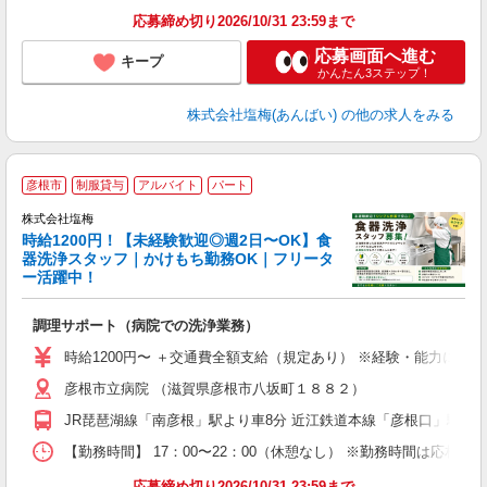
応募締め切り2026/10/31 23:59まで
応募画面へ進む
キープ
かんたん3ステップ！
株式会社塩梅(あんばい)
の他の求人をみる
■
彦根市
制服貸与
アルバイト
パート
株式会社塩梅
時給1200円！【未経験歓迎◎週2日〜OK】食
す
器洗浄スタッフ｜かけもち勤務OK｜フリータ
ー活躍中！
理
調理サポート（病院での洗浄業務）
女
時給1200円〜 ＋交通費全額支給（規定あり） ※経験・能力によ
ド
彦根市立病院 （滋賀県彦根市八坂町１８８２）
煙
副
JR琵琶湖線「南彦根」駅より車8分 近江鉄道本線「彦根口」駅より
【勤務時間】 17：00〜22：00（休憩なし） ※勤務時間は応相
応募締め切り2026/10/31 23:59まで