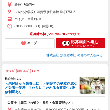
時給1,300円〜
（城北小学校）滋賀県彦根市松原町1751-3
バイク・車通勤OK
8:00〜17:00（8H）休憩60分
応募締め切り2027/02/28 23:59まで
応募画面へ進む
キープ
かんたん3ステップ！
株式会社 魚国総本社
の他の求人をみる
彦根市
制服貸与
正社員
株式会社塩梅
＜未経験から栄養士に！＞病院での献立作成な
ど栄養士業務 | 手作りにこだわる食事提供♪研
き
修制度あり
年
充
栄養士（病院での献立・発注・食事管理など）
入
主
★前職給与相談OK！ 月給204,000円〜240,000円 （みな