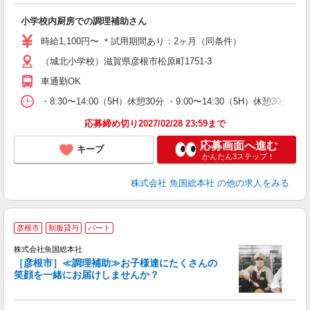
K
小学校内厨房での調理補助さん
時給1,100円〜 ＊試用期間あり：2ヶ月（同条件）
（城北小学校）滋賀県彦根市松原町1751-3
車通勤OK
・8:30〜14:00（5H）休憩30分 ・9:00〜14:30（5H）休憩30分 
応募締め切り2027/02/28 23:59まで
応募画面へ進む
キープ
かんたん3ステップ！
株式会社 魚国総本社
の他の求人をみる
彦根市
制服貸与
パート
イ
株式会社魚国総本社
［彦根市］≪調理補助≫お子様達にたくさんの
笑顔を一緒にお届けしませんか？
す
未
務