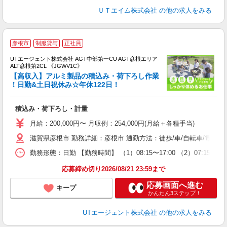
ＵＴエイム株式会社
の他の求人をみる
彦根市
制服貸与
正社員
UTエージェント株式会社 AGT中部第一CU AGT彦根エリア
ALT彦根第2CL 《JGWV1C》
【高収入】アルミ製品の積込み・荷下ろし作業
！日勤&土日祝休み☆年休122日！
る
積込み・荷下ろし・計量
入
場
月給：200,000円〜 月収例：254,000円(月給＋各種手当)
タ
滋賀県彦根市 勤務詳細：彦根市 通勤方法：徒歩/車/自転車/電車/
休
場
勤務形態：日勤 【勤務時間】 （1）08:15〜17:00 （2）07
通
り
応募締め切り2026/08/21 23:59まで
応募画面へ進む
キープ
かんたん3ステップ！
UTエージェント株式会社
の他の求人をみる