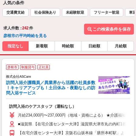
人気の条件
交通費支給
社会保険あり
未経験歓迎
フリーター歓迎
車通
求人件数 :
242
件
この検索条件を保存
彦根市の平均時給を見る
指定なし
新着順
時給順
日給順
月給順
ア
彦根市
制服貸与
正社員
リ
れ
株式会社ASCare
訪問入浴介護職員／異業界から活躍の社員多数
！キャリアアップも！土日休み・夜勤なしの訪
業
問入浴サービス
ま
訪問入浴のケアスタッフ（運転なし）
入
格
月給234,000円〜237,000円（地域・資格による） ★介護福祉
週
■滋賀県 【在宅介護センター大津】滋賀県大津市丸の内町1番23 
り
【在宅介護センター大津】京阪石山坂本線「膳所本町駅」より約6分