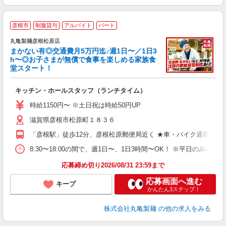
彦根市
制服貸与
アルバイト
パート
丸亀製麺彦根松原店
まかない有◎交通費月5万円迄♪週1日〜／1日3
h〜◎お子さまが無償で食事を楽しめる家族食
堂スタート！
ル
キッチン・ホールスタッフ（ランチタイム）
入
者
時給1150円〜 ※土日祝は時給50円UP
歓
滋賀県彦根市松原町１８３６
～
り
「彦根駅」徒歩12分、彦根松原郵便局近く ★車・バイク通勤OK
K
シ
8:30〜18:00の間で、週1日〜、1日3時間〜OK！ ※平
業
応募締め切り2026/08/31 23:59まで
応募画面へ進む
キープ
かんたん3ステップ！
株式会社丸亀製麺
の他の求人をみる