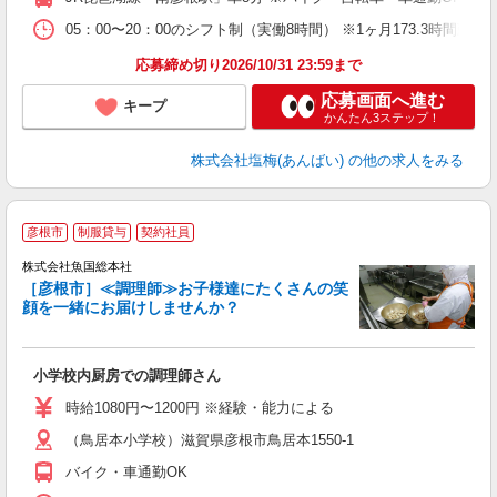
05：00〜20：00のシフト制（実働8時間） ※1ヶ月173.3時間勤
応募締め切り2026/10/31 23:59まで
応募画面へ進む
キープ
かんたん3ステップ！
株式会社塩梅(あんばい)
の他の求人をみる
彦根市
制服貸与
契約社員
イ
株式会社魚国総本社
［彦根市］≪調理師≫お子様達にたくさんの笑
顔を一緒にお届けしませんか？
す
経
朝
小学校内厨房での調理師さん
与
時給1080円〜1200円 ※経験・能力による
（鳥居本小学校）滋賀県彦根市鳥居本1550-1
バイク・車通勤OK