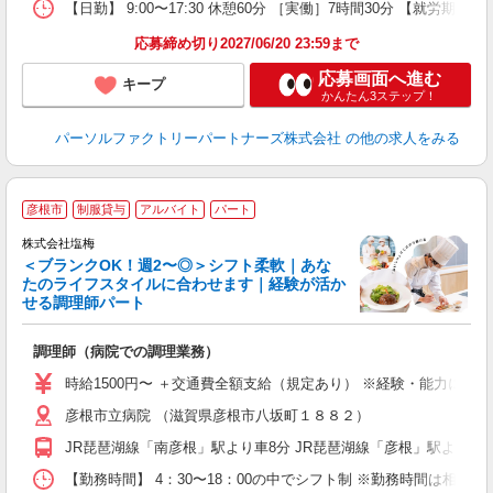
【日勤】 9:00〜17:30 休憩60分 ［実働］7時間30分 【就労期間
応募締め切り2027/06/20 23:59まで
応募画面へ進む
キープ
かんたん3ステップ！
パーソルファクトリーパートナーズ株式会社
の他の求人をみる
■
彦根市
制服貸与
アルバイト
パート
株式会社塩梅
＜ブランクOK！週2〜◎＞シフト柔軟｜あな
す
たのライフスタイルに合わせます｜経験が活か
せる調理師パート
ト
調理師（病院での調理業務）
入
夫
時給1500円〜 ＋交通費全額支給（規定あり） ※経験・能力によ
中
彦根市立病院 （滋賀県彦根市八坂町１８８２）
選
勤
JR琵琶湖線「南彦根」駅より車8分 JR琵琶湖線「彦根」駅より車
険
【勤務時間】 4：30〜18：00の中でシフト制 ※勤務時間は相談