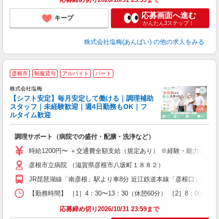
応募画面へ進む
キープ
かんたん3ステップ！
株式会社塩梅(あんばい)
の他の求人をみる
■
彦根市
制服貸与
アルバイト
パート
株式会社塩梅
【シフト安定】毎月安定して働ける｜調理補助
スタッフ｜未経験歓迎｜週4日勤務もOK｜フ
ルタイム歓迎
■
調理サポート（病院での盛付・配膳・洗浄など）
女
時給1200円〜 ＋交通費全額支給（規定あり） ※経験・能力によ
ド
彦根市立病院 （滋賀県彦根市八坂町１８８２）
煙
副
JR琵琶湖線「南彦根」駅より車8分 近江鉄道本線「彦根口」駅より
【勤務時間】 ［1］4：30〜13：30（休憩60分） ［2］8：00〜
応募締め切り2026/10/31 23:59まで