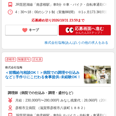
援
JR琵琶湖線「南彦根駅」車8分 ※車・バイク・自転車通勤OK ※
4：30〜18：00のシフト制（実働8時間） ※1ヶ月173.3時間勤
応募締め切り2026/10/31 23:59まで
応募画面へ進む
キープ
かんたん3ステップ！
株式会社塩梅(あんばい)
の他の求人をみる
彦根市
制服貸与
正社員
株式会社塩梅
＜前職給与相談OK！＞病院での調理や仕込み
など | 手作りにこだわる食事提供♪未経験OK！
さ
調理師（病院での仕込み・調理・盛付など）
入
ル
月給：230,000円〜280,000円 みなし残業代：28,060
躍
彦根市立病院 （滋賀県彦根市八坂町１８８２）
車
与
JR琵琶湖線「南彦根駅」車8分 ※バイク・自転車・車通勤OK ※