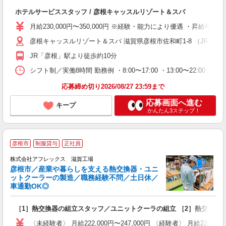
境
ホテルサービススタッフ / 彦根キャッスルリゾート＆スパ
未
給
月給230,000円〜350,000円 ※経験・能力により優遇 ・昇給年
あ
彦根キャッスルリゾート＆スパ 滋賀県彦根市佐和町1-8 （JR「彦
JR「彦根」駅より徒歩約10分
シフト制／実働8時間 勤務例 ・8:00〜17:00 ・13:00〜22:00
応募締め切り2026/08/27 23:59まで
応募画面へ進む
キープ
かんたん3ステップ！
彦根市
制服貸与
正社員
株式会社アフレックス 滋賀工場
彦根市／産業や暮らしを支える熱交換器・ユニ
ットクーラーの製造／職務経験不問／土日休／
車通勤OK◎
ン
ー
［1］熱交換器の組立スタッフ／ユニットクーラの組立 ［2］熱交換器
入
ス
〈未経験者〉 月給222,000円〜247,000円 〈経験者〉 月給22