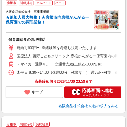
彦根市
制服貸与
アルバイト
パート
名阪食品株式会社 三重事業部
通
★追加人員大募集！★彦根市内彦根かんがるー
保育園での調理業務！
校
保育園給食の調理補助
未
ル
時給1,100円〜 ※経験等を考慮し決定いたします
勤
医療法人 藤野こどもクリニック 彦根かんがるー保育園内の厨房 〒52
用
・マイカー通勤可。 ・交通費支給(上限26,000円/月)
①平日 8:30〜14:30（休憩30分、残業なし） 週3日〜可能 ※面
応募締め切り2026/11/30 23:59まで
応募画面へ進む
キープ
かんたん3ステップ！
名阪食品株式会社
の他の求人をみる
彦根市
制服貸与
契約社員