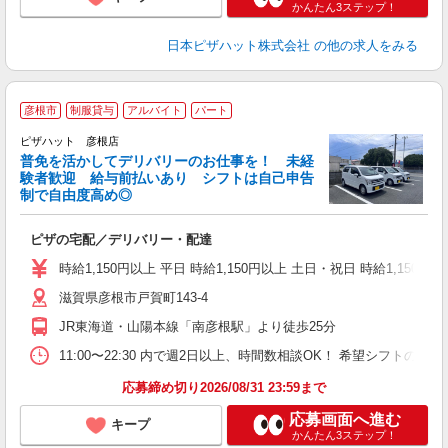
かんたん3ステップ！
日本ピザハット株式会社
の他の求人をみる
彦根市
制服貸与
アルバイト
パート
ピザハット 彦根店
K
普免を活かしてデリバリーのお仕事を！ 未経
験者歓迎 給与前払いあり シフトは自己申告
制で自由度高め◎
ね
ピザの宅配／デリバリー・配達
友
躍
時給1,150円以上 平日 時給1,150円以上 土日・祝日 時給1,150円以
（
滋賀県彦根市戸賀町143-4
中
業
JR東海道・山陽本線「南彦根駅」より徒歩25分
保
3
11:00〜22:30 内で週2日以上、時間数相談OK！ 希望シフト
応募締め切り2026/08/31 23:59まで
応募画面へ進む
キープ
かんたん3ステップ！