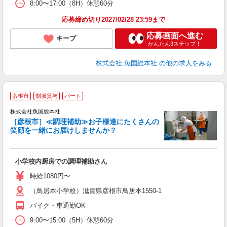
8:00〜17:00（8H）休憩60分
応募締め切り2027/02/28 23:59まで
応募画面へ進む
キープ
かんたん3ステップ！
株式会社 魚国総本社
の他の求人をみる
彦根市
制服貸与
パート
イ
株式会社魚国総本社
［彦根市］≪調理補助≫お子様達にたくさんの
笑顔を一緒にお届けしませんか？
す
未
K
小学校内厨房での調理補助さん
険
時給1080円〜
（鳥居本小学校）滋賀県彦根市鳥居本1550-1
バイク・車通勤OK
9:00〜15:00（5H）休憩60分