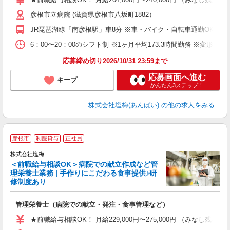
（
彦根市立病院 (滋賀県彦根市八坂町1882）
べ
JR琵琶湖線「南彦根駅」車8分 ※車・バイク・自転車通勤OK ※
6：00〜20：00のシフト制 ※1ヶ月平均173.3時間勤務 ※変形労
応募締め切り2026/10/31 23:59まで
応募画面へ進む
キープ
かんたん3ステップ！
株式会社塩梅(あんばい)
の他の求人をみる
彦根市
制服貸与
正社員
株式会社塩梅
＜前職給与相談OK＞病院での献立作成など管
理栄養士業務 | 手作りにこだわる食事提供♪研
き
修制度あり
年
充
管理栄養士（病院での献立・発注・食事管理など）
入
主
★前職給与相談OK！ 月給229,000円〜275,000円 （みなし
（