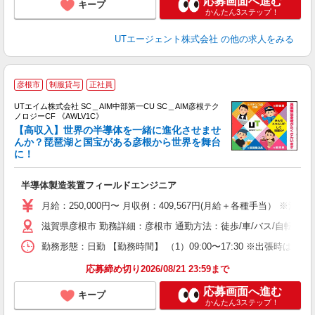
応募画面へ進む
キープ
かんたん3ステップ！
UTエージェント株式会社
の他の求人をみる
彦根市
制服貸与
正社員
UTエイム株式会社 SC＿AIM中部第一CU SC＿AIM彦根テク
ノロジーCF 《AWLV1C》
【高収入】世界の半導体を一緒に進化させませ
んか？琵琶湖と国宝がある彦根から世界を舞台
に！
る
入
半導体製造装置フィールドエンジニア
場
タ
月給：250,000円〜 月収例：409,567円(月給＋各種手当） ※法
休
滋賀県彦根市 勤務詳細：彦根市 通勤方法：徒歩/車/バス/自転車/
場
通
勤務形態：日勤 【勤務時間】 （1）09:00〜17:30 ※出張時
り
応募締め切り2026/08/21 23:59まで
応募画面へ進む
キープ
かんたん3ステップ！