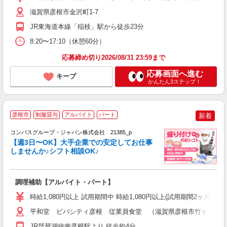
満
滋賀県彦根市金沢町1-7
服
JR東海道本線「稲枝」駅から徒歩23分
8:20〜17:10（休憩60分）
応募締め切り2026/08/31 23:59まで
応募画面へ進む
キープ
かんたん3ステップ！
彦根市
制服貸与
アルバイト
パート
新着
コンパスグループ・ジャパン株式会社 21385_p
く
【週3日〜OK】大手企業での安定してお仕事
しませんか♪シフト相談OK♪
大
調理補助【アルバイト・パート】
入
歓
時給1,080円以上 試用期間中 時給1,080円以上(試用期間2ヶ月
～
用
平和堂 ビバシティ彦根 従業員食堂 （滋賀県彦根市竹ヶ鼻町43
務
JR琵琶湖線南彦根駅より 徒歩約4分