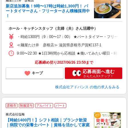
麺屋たけ井 彦根店
新店追加募集！9時〜17時は時給1,300円！ パ
ートタイマーさん・フリーターさん積極採用中
つ
！
活
ホール・キッチンスタッフ（主婦（夫）さん活躍中）
入
り
・時給1300円（9：00〜17：00） ★パートタイマー・フリーター
ー
≪麺屋たけ井 彦根店≫ 滋賀県彦根市戸賀町137-1
間
ニ
9:00〜22:30 ★1日3時間から応相談 ★働いてみたい曜日・時間をご相談く
ま
あ
応募締め切り2027/06/26 23:59まで
応募画面へ進む
キープ
かんたん3ステップ！
株式会社アドバンス
の他の求人をみる
■
彦根市
制服貸与
アルバイト
パート
株式会社塩梅
【時給1400円！】シフト相談｜ブランク歓迎
｜病院での栄養士パート｜資格を活かして家庭