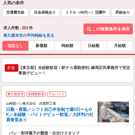
人気の条件
交通費支給
社会保険あり
ミドル（40代～）活躍中
昇給あり
求人件数 :
201
件
この検索条件を保存
東久留米市の平均時給を見る
指定なし
新着順
時給順
日給順
月給順
【東京都】未経験歓迎！駅チカ通勤便利♪練馬区民事務所で安定
PR
事務デビュー！
東久留米市
未経験歓迎
アルバイト
山崎製パン株式会社 武蔵野工場
日勤・夜勤／シフト自己申告制で週0日〜もO
K／未経験・バイトデビュー歓迎／大評判の社
員食堂あり
お
パン・和洋菓子の製造・仕分けスタッフ
友