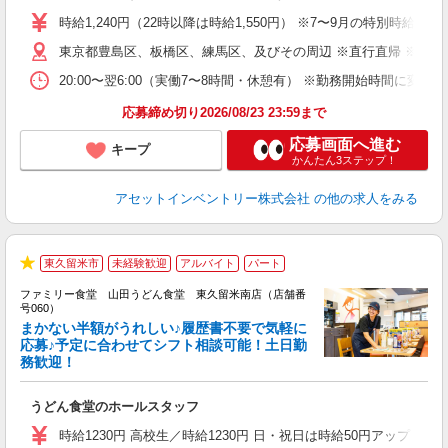
学
時給1,240円（22時以降は時給1,550円） ※7〜9月の特別時
日
東京都豊島区、板橋区、練馬区、及びその周辺 ※直行直帰 ※日
給
20:00〜翌6:00（実働7〜8時間・休憩有） ※勤務開始時間に
応募締め切り2026/08/23 23:59まで
応募画面へ進む
キープ
かんたん3ステップ！
アセットインベントリー株式会社
の他の求人をみる
東久留米市
未経験歓迎
アルバイト
パート
★
ファミリー食堂 山田うどん食堂 東久留米南店（店舗番
号060）
まかない半額がうれしい♪履歴書不要で気軽に
応募♪予定に合わせてシフト相談可能！土日勤
務歓迎！
お
未
うどん食堂のホールスタッフ
以
時給1230円 高校生／時給1230円 日・祝日は時給50円アップ！（9