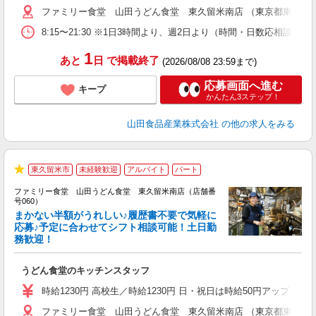
ファミリー食堂 山田うどん食堂 東久留米南店 （東京都東久留米市
8:15〜21:30 ※1日3時間より、週2日より（時間・日数応相談）
1
あと
日
で掲載終了
(2026/08/08 23:59まで)
応募画面へ進む
キープ
かんたん3ステップ！
山田食品産業株式会社
の他の求人をみる
東久留米市
未経験歓迎
アルバイト
パート
★
ファミリー食堂 山田うどん食堂 東久留米南店（店舗番
号060）
まかない半額がうれしい♪履歴書不要で気軽に
応募♪予定に合わせてシフト相談可能！土日勤
務歓迎！
お
未
うどん食堂のキッチンスタッフ
以
時給1230円 高校生／時給1230円 日・祝日は時給50円アップ！（9
ファミリー食堂 山田うどん食堂 東久留米南店 （東京都東久留米市