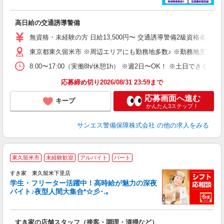
員
高日給の交通誘導警備
未
～
無資格・未経験の方 日給13,500円〜 交通誘導警備2級資格者 日
り
東京都東久留米市 ※周辺エリアにも勤務地多数♪ ※勤務地充足の
扶
あ
8:00〜17:00（実働8h/休憩1h） ※週2日〜OK！ ※土日
応募締め切り2026/08/31 23:59まで
応募画面へ進む
キープ
かんたん3ステップ！
サンエス警備保障株式会社
の他の求人をみる
東久留米市
未経験歓迎
アルバイト
パート
すき家 東久留米下里店
学生・フリーター活躍中！高時給が魅力の深夜
バイト♪夜型人間大集合*☆彡･.｡
つ
すき家の店舗スタッフ（接客・調理・清掃など）