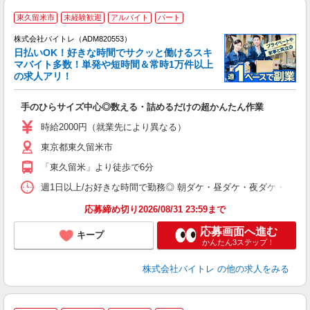
東久留米市
未経験歓迎
アルバイト
パート
株式会社バイトレ（ADM820553）
く
日払いOK！好きな時間でサクッと働けるスキ
マバイト多数！単発や短時間＆常時1万件以上
☆
の求人アリ！
験
手のひらサイズ中心◎数える・詰めるだけの超かんたん作業
即
活
時給2000円（就業先により異なる）
（
東京都東久留米市
短
K
「東久留米」より徒歩で6分
日
髪
週1日以上/お好きな時間で勤務◎ 朝ダケ・昼ダケ・夜ダケ・夜勤など、 ご自
応募締め切り2026/08/31 23:59まで
応募画面へ進む
キープ
かんたん3ステップ！
株式会社バイトレ
の他の求人をみる