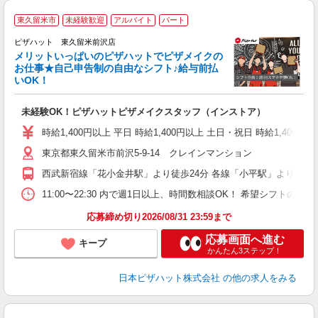
東久留米市
未経験歓迎
アルバイト
パート
ピザハット 東久留米前沢店
メリットいっぱいのピザハットでピザメイクの
お仕事★自己申告制の自由なシフト♪給与前払
いOK！
う
だ
未経験OK！ピザハットピザメイクスタッフ（インストア）
友
躍
時給1,400円以上 平日 時給1,400円以上 土日・祝日 時給1,4
（
東京都東久留米市前沢5-9-14 クレインマンション
中
ル
西武新宿線「花小金井駅」より徒歩24分 各線「小平駅」より徒歩3
支
あ
11:00〜22:30 内で週1日以上、時間数相談OK！ 希望シフト
期
応募締め切り2026/08/31 23:59まで
応募画面へ進む
キープ
かんたん3ステップ！
日本ピザハット株式会社
の他の求人をみる