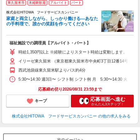
東久留米市
未経験歓迎
アルバイト
パート
ー
株式会社HITOWA フードサービスカンパニー
家庭と両立しながら、しっかり働ける―あなた
の手料理で、誰かの笑顔を作ってください
て
福祉施設での調理員【アルバイト・パート】
朝
面
時給1,350円以上 ※経験によりスタート時給は変動します。 ※
イリーゼ東久留米 （東京都東久留米市中央町3丁目12番14号）
フ
ダ
西武池袋線東久留米駅よりバス約4分
分
5:30〜14:30 週3日〜 シフト制 シフト例 月 5:30〜14:30
補
応募締め切り2026/08/31 23:59まで
応募画面へ進む
キープ
かんたん3ステップ！
株式会社HITOWA フードサービスカンパニー
の他の求人をみる
次のページへ