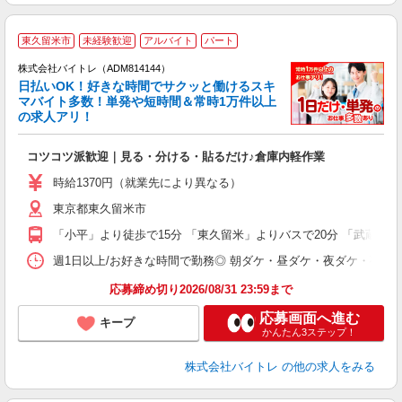
東久留米市
未経験歓迎
アルバイト
パート
株式会社バイトレ（ADM814144）
く
日払いOK！好きな時間でサクッと働けるスキ
マバイト多数！単発や短時間＆常時1万件以上
☆
の求人アリ！
験
コツコツ派歓迎｜見る・分ける・貼るだけ♪倉庫内軽作業
即
活
時給1370円（就業先により異なる）
（
東京都東久留米市
短
K
「小平」より徒歩で15分 「東久留米」よりバスで20分 「武蔵小金
日
髪
週1日以上/お好きな時間で勤務◎ 朝ダケ・昼ダケ・夜ダケ・夜勤など、 ご自
応募締め切り2026/08/31 23:59まで
応募画面へ進む
キープ
かんたん3ステップ！
株式会社バイトレ
の他の求人をみる