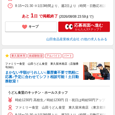
8:15〜21:30 ※1日3時間より、週2日より（時間・日数応相談）
1
あと
日
で掲載終了
(2026/08/08 23:59まで)
応募画面へ進む
キープ
かんたん3ステップ！
山田食品産業株式会社
の他の求人をみる
東久留米市
未経験歓迎
アルバイト
パート
★
ファミリー食堂 山田うどん食堂 東久留米南店（店舗番
号060）
まかない半額がうれしい♪履歴書不要で気軽に
応募♪予定に合わせてシフト相談可能！土日勤
務歓迎！
お
未
うどん食堂のキッチン・ホールスタッフ
以
時給1230円 高校生／時給1230円 日・祝日は時給50円アップ！（9
ファミリー食堂 山田うどん食堂 東久留米南店 （東京都東久留米市
8:15〜21:30 ※1日3時間より、週2日より（時間・日数応相談）