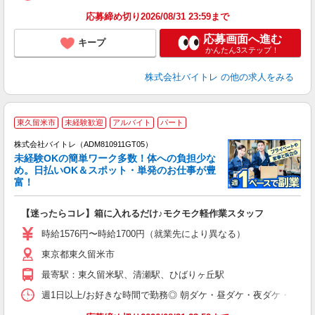
応募締め切り2026/08/31 23:59まで
応募画面へ進む
キープ
かんたん3ステップ！
株式会社バイトレ
の他の求人をみる
東久留米市
未経験歓迎
アルバイト
パート
株式会社バイトレ（ADM810911GT05）
未経験OKの簡単ワーク多数！体への負担少な
め。日払いOK＆スポット・単発のお仕事が豊
富！
ス
ロ
【迷ったらコレ】箱に入れるだけ♪モクモク軽作業スタッフ
即
活
時給1576円〜時給1700円（就業先により異なる）
（
東京都東久留米市
短
K
最寄駅：東久留米駅、清瀬駅、ひばりヶ丘駅
日
髪
週1日以上/お好きな時間で勤務◎ 朝ダケ・昼ダケ・夜ダケ・夜勤など、 ご自