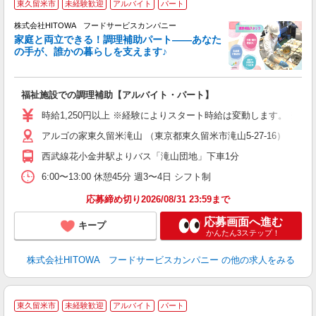
東久留米市
未経験歓迎
アルバイト
パート
調
株式会社HITOWA フードサービスカンパニー
家庭と両立できる！調理補助パート――あなた
の手が、誰かの暮らしを支えます♪
し
ン
福祉施設での調理補助【アルバイト・パート】
朝
面
時給1,250円以上 ※経験によりスタート時給は変動します。 ※
アルゴの家東久留米滝山 （東京都東久留米市滝山5-27-16）
フ
ダ
西武線花小金井駅よりバス「滝山団地」下車1分
分
6:00〜13:00 休憩45分 週3〜4日 シフト制
補
応募締め切り2026/08/31 23:59まで
応募画面へ進む
キープ
かんたん3ステップ！
株式会社HITOWA フードサービスカンパニー
の他の求人をみる
家
東久留米市
未経験歓迎
アルバイト
パート
ん