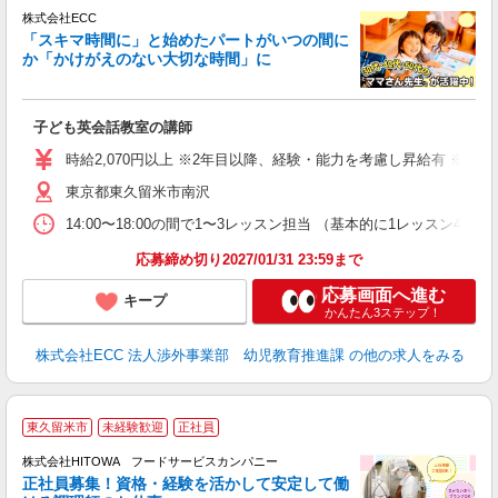
談
株式会社ECC
「スキマ時間に」と始めたパートがいつの間に
か「かけがえのない大切な時間」に
る
職
子ども英会話教室の講師
活
活
時給2,070円以上 ※2年目以降、経験・能力を考慮し昇給有 ※他手
昼
東京都東久留米市南沢
セ
14:00〜18:00の間で1〜3レッスン担当 （基本的に1レッス
応募締め切り2027/01/31 23:59まで
応募画面へ進む
キープ
かんたん3ステップ！
株式会社ECC 法人渉外事業部 幼児教育推進課
の他の求人をみる
東久留米市
未経験歓迎
正社員
務
株式会社HITOWA フードサービスカンパニー
正社員募集！資格・経験を活かして安定して働