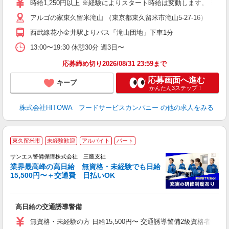
時給1,250円以上 ※経験によりスタート時給は変動します。 ※
アルゴの家東久留米滝山 （東京都東久留米市滝山5-27-16）
迎
ル
西武線花小金井駅よりバス「滝山団地」下車1分
り
煙
13:00〜19:30 休憩30分 週3日〜
食
応募締め切り2026/08/31 23:59まで
応募画面へ進む
キープ
かんたん3ステップ！
株式会社HITOWA フードサービスカンパニー
の他の求人をみる
東久留米市
未経験歓迎
アルバイト
パート
K
サンエス警備保障株式会社 三鷹支社
業界最高峰の高日給 無資格・未経験でも日給
15,500円〜＋交通費 日払いOK
員
高日給の交通誘導警備
未
～
無資格・未経験の方 日給15,500円〜 交通誘導警備2級資格者 日
り