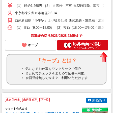
迎
［1］ 時給1,260円 ［2］ ※高校生不可 ※22時以降、深夜
店
東京都東久留米市柳窪2-5-14
制
西武新宿線「小平駅」より徒歩15分 西武池袋・豊島線「清瀬駅」よ
［1］日勤（9:00〜18:00） ［2］夜勤（18:00〜翌5:00／18
応募締め切り2026/08/28 23:59まで
応募画面へ進む
キープ
かんたん3ステップ！
「キープ」とは？
気になるお仕事をワンクリックで保存
まとめてチェック＆まとめて応募も可能
会員登録無しで今すぐご利用いただけます
東久留米市
未経験歓迎
正社員
動画あり
サミット株式会社