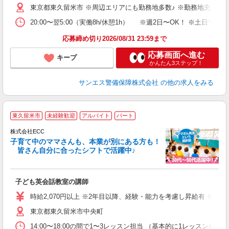
東京都東久留米市 ※周辺エリアにも勤務地多数♪ ※勤務地充足の
深
登
20:00〜翌5:00（実働8h/休憩1h） ※週2日〜OK！ ※
応募締め切り2026/08/31 23:59まで
応募画面へ進む
キープ
かんたん3ステップ！
サンエス警備保障株式会社
の他の求人をみる
＞
東久留米市
未経験歓迎
アルバイト
パート
り
株式会社ECC
子育て中のママさんも、本業が別にある方も！
皆さん自分に合ったシフトで活躍中♪
に
子ども英会話教室の講師
職
活
時給2,070円以上 ※2年目以降、経験・能力を考慮し昇給有 ※他手
活
東京都東久留米市中央町
昼
セ
14:00〜18:00の間で1〜3レッスン担当 （基本的に1レッス