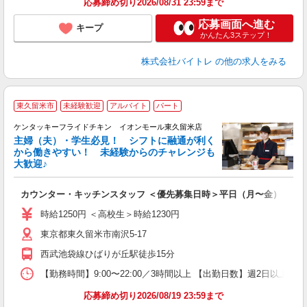
応募締め切り2026/08/31 23:59まで
応募画面へ進む
キープ
かんたん3ステップ！
株式会社バイトレ
の他の求人をみる
東久留米市
未経験歓迎
アルバイト
パート
ケンタッキーフライドチキン イオンモール東久留米店
主婦（夫）・学生必見！ シフトに融通が利く
から働きやすい！ 未経験からのチャレンジも
大歓迎♪
見
カウンター・キッチンスタッフ ＜優先募集日時＞平日（月〜金） 11:00〜
未
ダ
時給1250円 ＜高校生＞時給1230円
昇
東京都東久留米市南沢5-17
上
か
西武池袋線ひばりが丘駅徒歩15分
【勤務時間】9:00〜22:00／3時間以上 【出勤日数】週2日以
応募締め切り2026/08/19 23:59まで