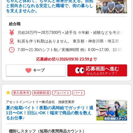
ちゃんと休めて、ちゃんと将来が見える。自然
と前向きになれる安定した職場で、街の暮らし
を支えませんか。
合
総合職
入
0
月給24万円〜28万7300円＋諸手当 ※年齢・経験などを考慮の上、
性
日
転居を伴う転勤はありません。 東京都・神奈川県・埼玉県・千葉
ル
7:00〜21:30のシフト制／実働8時間 例）8:00〜17:00、
貸
応募締め切り2026/09/30 23:59まで
応募画面へ進む
キープ
かんたん3ステップ！
東久留米市
未経験歓迎
アルバイト
パート
★
アセットインベントリー株式会社 池袋営業所
夏の短期バイト！夜勤の高時給でガッチリ！週
担
1日〜OK！日払いOK！端末で商品の数を数え
自
るお仕事♪
手
棚卸しスタッフ（短期の夜間商品カウント）
履