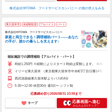
株式会社HITOWA フードサービスカンパニー
の他の求人をみる
東久留米市
未経験歓迎
アルバイト
パート
調
株式会社HITOWA フードサービスカンパニー
家庭と両立できる！調理補助パート――あなた
の手が、誰かの暮らしを支えます♪
し
ン
福祉施設での調理補助【アルバイト・パート】
朝
接
時給1,250円 ※経験によりスタート時給は変動します。 ※AP
者
イリーゼ東久留米 （東京都東久留米市中央町3丁目12番14号）
リ
ー
西武池袋線東久留米駅よりバス約4分
煙
5:30〜12:00 休憩30分 週3日〜 シフト制
助
応募締め切り2026/08/31 23:59まで
応募画面へ進む
キープ
かんたん3ステップ！