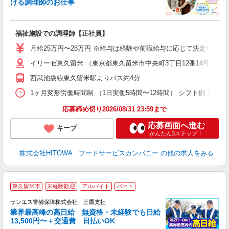
ける調理師のお仕事
食
の
福祉施設での調理師【正社員】
朝
e
月給25万円〜28万円 ※給与は経験や前職給与に応じて決定します。
イリーゼ東久留米 （東京都東久留米市中央町3丁目12番14号）
迎
ル
西武池袋線東久留米駅よりバス約4分
り
煙
1ヶ月変形労働時間制 （1日実働5時間〜12時間） シフト例 月曜日:5:30〜14
食
応募締め切り2026/08/31 23:59まで
応募画面へ進む
キープ
かんたん3ステップ！
株式会社HITOWA フードサービスカンパニー
の他の求人をみる
東久留米市
未経験歓迎
アルバイト
パート
K
サンエス警備保障株式会社 三鷹支社
業界最高峰の高日給 無資格・未経験でも日給
13,500円〜＋交通費 日払いOK