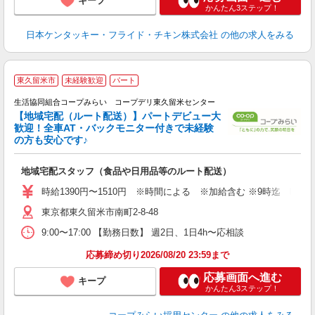
キープ
かんたん3ステップ！
日本ケンタッキー・フライド・チキン株式会社
の他の求人をみる
東久留米市
未経験歓迎
パート
生活協同組合コープみらい コープデリ東久留米センター
【地域宅配（ルート配送）】パートデビュー大
歓迎！全車AT・バックモニター付きで未経験
の方も安心です♪
し
地域宅配スタッフ（食品や日用品等のルート配送）
未
ワ
時給1390円〜1510円 ※時間による ※加給含む ※9時迄 時給＋1
東京都東久留米市南町2-8-48
9:00〜17:00 【勤務日数】 週2日、1日4h〜応相談
応募締め切り2026/08/20 23:59まで
応募画面へ進む
キープ
かんたん3ステップ！