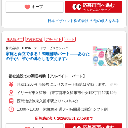
応募画面へ進む
キープ
かんたん3ステップ！
日本ピザハット株式会社
の他の求人をみる
東久留米市
未経験歓迎
アルバイト
パート
調
株式会社HITOWA フードサービスカンパニー
家庭と両立できる！調理補助パート――あなた
の手が、誰かの暮らしを支えます♪
し
ン
福祉施設での調理補助【アルバイト・パート】
昼
W
時給1,250円 ※経験によりスタート時給は変動します。 ※AP
イリーゼ東久留米 （東京都東久留米市中央町3丁目12番14号）
迎
ル
西武池袋線東久留米駅よりバス約4分
り
煙
13:00〜18:30 休憩30分 週3〜 時間帯は固定 シフト制
食
応募締め切り2026/08/31 23:59まで
応募画面へ進む