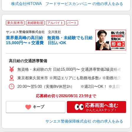
株式会社HITOWA フードサービスカンパニー
の他の求人をみる
東久留米市
未経験歓迎
アルバイト
パート
K
サンエス警備保障株式会社 立川支社
業界最高峰の高日給 無資格・未経験でも日給
15,000円〜＋交通費 日払いOK
員
高日給の交通誘導警備
未
～
無資格・未経験の方 日給15,000円〜 交通誘導警備2級資格者 日
り
東京都東久留米市 ※周辺エリアにも勤務地多数♪ ※勤務地充足の
深
登
20:00〜翌5:00（実働8h/休憩1h） ※週2日〜OK！ ※
応募締め切り2026/08/31 23:59まで
応募画面へ進む
キープ
かんたん3ステップ！
サンエス警備保障株式会社
の他の求人をみる