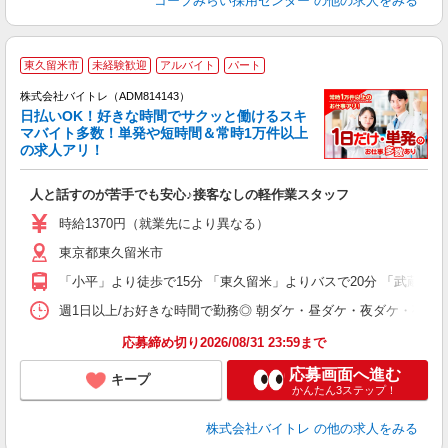
コープみらい採用センター
の他の求人をみる
東久留米市
未経験歓迎
アルバイト
パート
株式会社バイトレ（ADM814143）
く
日払いOK！好きな時間でサクッと働けるスキ
マバイト多数！単発や短時間＆常時1万件以上
☆
の求人アリ！
験
人と話すのが苦手でも安心♪接客なしの軽作業スタッフ
即
活
時給1370円（就業先により異なる）
（
東京都東久留米市
短
K
「小平」より徒歩で15分 「東久留米」よりバスで20分 「武蔵小金
日
髪
週1日以上/お好きな時間で勤務◎ 朝ダケ・昼ダケ・夜ダケ・夜勤など、 ご自
応募締め切り2026/08/31 23:59まで
応募画面へ進む
キープ
かんたん3ステップ！
株式会社バイトレ
の他の求人をみる