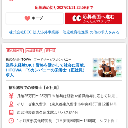
応募締め切り2027/01/31 23:59まで
応募画面へ進む
キープ
かんたん3ステップ！
株式会社ECC 法人渉外事業部 幼児教育推進課
の他の求人をみる
充
東久留米市
未経験歓迎
正社員
株式会社HITOWA フードサービスカンパニー
業界未経験OK！資格を活かして社会に貢献、
HITOWA FSカンパニーの栄養士（正社員）
も
求人
朝
e
福祉施設での栄養士【正社員】
迎
月給25万円〜28万円 ※給与は経験や前職給与に応じて決定します。
ル
イリーゼ東久留米 （東京都東久留米市中央町3丁目12番14号）
り
煙
西武池袋線東久留米駅よりバス約4分
食
1ヶ月変形労働時間制 （1日実働5時間〜12時間） シフト例 月曜日:5:30〜14