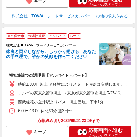
キープ
かんたん3ステップ！
株式会社HITOWA フードサービスカンパニー
の他の求人をみる
東久留米市
未経験歓迎
アルバイト
パート
ー
株式会社HITOWA フードサービスカンパニー
家庭と両立しながら、しっかり働ける―あなた
の手料理で、誰かの笑顔を作ってください
て
福祉施設での調理員【アルバイト・パート】
朝
面
時給1,300円以上 ※経験によりスタート時給は変動します。 ※
アルゴの家東久留米滝山 （東京都東久留米市滝山5-27-16）
フ
ダ
西武線花小金井駅よりバス「滝山団地」下車1分
分
6:00〜13:00 休憩60分 週3日〜
補
応募締め切り2026/08/31 23:59まで
応募画面へ進む
キープ
かんたん3ステップ！