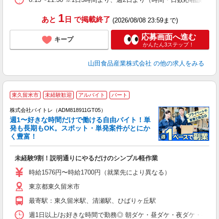
1
あと
日
で掲載終了
(2026/08/08 23:59まで)
応募画面へ進む
キープ
かんたん3ステップ！
山田食品産業株式会社
の他の求人をみる
東久留米市
未経験歓迎
アルバイト
パート
株式会社バイトレ（ADM818911GT05）
週1〜好きな時間だけで働ける自由バイト！単
発も長期もOK。スポット・単発案件がとにか
も
く豊富！
気
未経験9割！説明通りにやるだけのシンプル軽作業
即
活
時給1576円〜時給1700円（就業先により異なる）
（
東京都東久留米市
短
K
最寄駅：東久留米駅、清瀬駅、ひばりヶ丘駅
日
髪
週1日以上/お好きな時間で勤務◎ 朝ダケ・昼ダケ・夜ダケ・夜勤など、 ご自