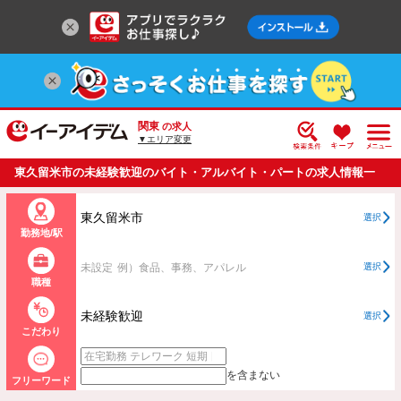
関東
の求人
▼エリア変更
東久留米市の未経験歓迎のバイト・アルバイト・パートの求人情報一
覧
東久留米市
選択
勤務地/駅
未設定
例）食品、事務、アパレル
選択
職種
未経験歓迎
選択
こだわり
を含まない
フリーワード