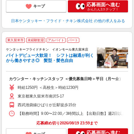
応募画面へ進む
キープ
かんたん3ステップ！
日本ケンタッキー・フライド・チキン株式会社
の他の求人をみる
東久留米市
未経験歓迎
アルバイト
パート
ケンタッキーフライドチキン イオンモール東久留米店
バイトデビュー大歓迎！ シフトは融通が利く
から働きやすさ◎ 髪型・髪色自由
立
カウンター・キッチンスタッフ ＜優先募集日時＞平日（月〜金） 11:00〜
未
ダ
時給1250円 ＜高校生＞時給1230円
昇
東京都東久留米市南沢5-17
上
か
西武池袋線ひばりが丘駅徒歩15分
【勤務時間】9:00〜22:00／3時間以上 【出勤日数】週2日以
応募締め切り2026/08/19 23:59まで
応募画面へ進む