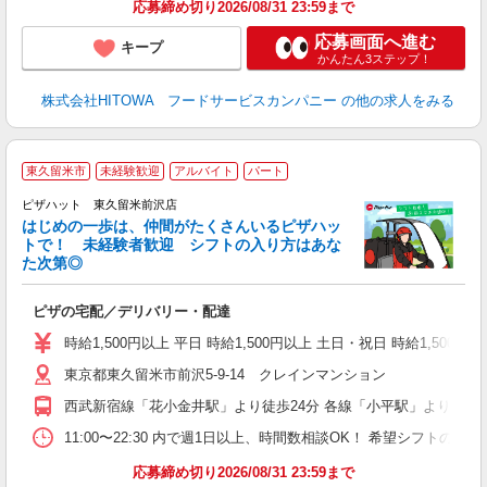
応募締め切り2026/08/31 23:59まで
応募画面へ進む
キープ
かんたん3ステップ！
株式会社HITOWA フードサービスカンパニー
の他の求人をみる
東久留米市
未経験歓迎
アルバイト
パート
♪
ピザハット 東久留米前沢店
はじめの一歩は、仲間がたくさんいるピザハッ
トで！ 未経験者歓迎 シフトの入り方はあな
れ
た次第◎
友
躍
ピザの宅配／デリバリー・配達
（
中
時給1,500円以上 平日 時給1,500円以上 土日・祝日 時給1,5
ル
東京都東久留米市前沢5-9-14 クレインマンション
支
あ
西武新宿線「花小金井駅」より徒歩24分 各線「小平駅」より徒歩3
内
11:00〜22:30 内で週1日以上、時間数相談OK！ 希望シフト
応募締め切り2026/08/31 23:59まで