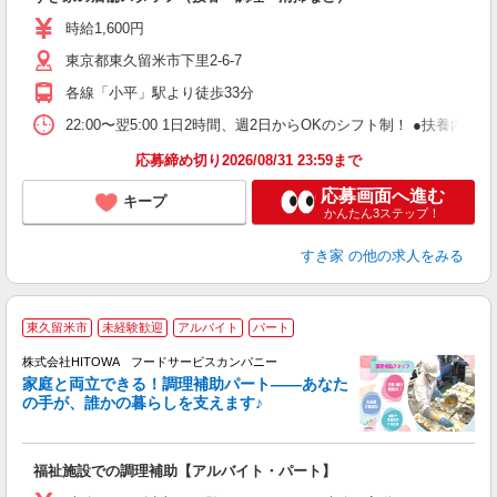
履
ミ
時給1,600円
～
東京都東久留米市下里2-6-7
勤
社
各線「小平」駅より徒歩33分
22:00〜翌5:00 1日2時間、週2日からOKのシフト制！ ●扶養内勤務
応募締め切り2026/08/31 23:59まで
応募画面へ進む
キープ
かんたん3ステップ！
すき家
の他の求人をみる
東久留米市
未経験歓迎
アルバイト
パート
調
株式会社HITOWA フードサービスカンパニー
家庭と両立できる！調理補助パート――あなた
の手が、誰かの暮らしを支えます♪
し
ン
福祉施設での調理補助【アルバイト・パート】
昼
W