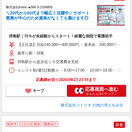
株式会社kotrio /●SW-S-2156855
女
＼20代から60代まで幅広く活躍中／サポート
ド
業務が中心のため資格がなくても働けます◎
活
ル
自
拝島駅｜70％が未経験からスタート！綺麗な病院で看護助手
役
【正社員】月給240,000〜400,000円 ・基本給：200,000
最寄り駅：拝島
拝島駅から徒歩近く※交通費全支給
≪シフト制/週5日勤務≫ ・8:00〜17:00 ・10:00〜19:00 ・16:0
応募締め切り2026/08/23 23:59まで
応募画面へ進む
キープ
かんたん3ステップ！
株式会社コトリオ
の他の求人をみる
≪
昭島市
入社日応相談
職業紹介
新着