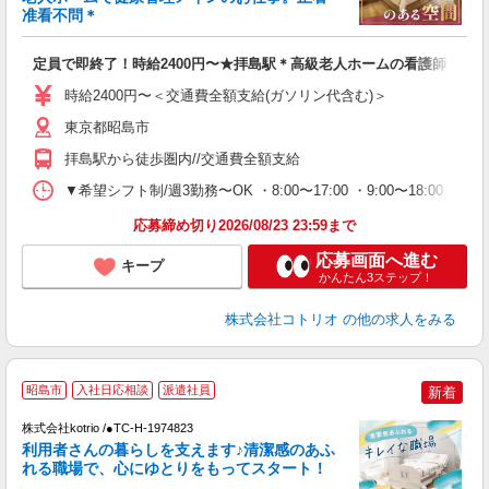
活
准看不問＊
ル
自
定員で即終了！時給2400円〜★拝島駅＊高級老人ホームの看護師
役
時給2400円〜＜交通費全額支給(ガソリン代含む)＞
東京都昭島市
拝島駅から徒歩圏内//交通費全額支給
▼希望シフト制/週3勤務〜OK ・8:00〜17:00 ・9:00〜18:00 ・1
応募締め切り2026/08/23 23:59まで
応募画面へ進む
キープ
かんたん3ステップ！
株式会社コトリオ
の他の求人をみる
昭島市
入社日応相談
派遣社員
新着
日
株式会社kotrio /●TC-H-1974823
利用者さんの暮らしを支えます♪清潔感のあふ
女
れる職場で、心にゆとりをもってスタート！
ド