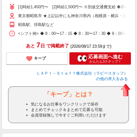
迎
[1]時給1,450円〜 [2]時給1,500円〜 ※別途交通費支給 ◆昇給
与
東京都昭島市 ★上記以外にも神奈川県内（相模原・横浜・川崎な
（
が
昭島駅、拝島駅など
ム
種
<シフト例> ◆ 8：00〜17：15 ◆ 8：30〜17：30 ◆ 9
7
あと
日
で掲載終了
(2026/08/17 23:59まで)
応募画面へ進む
キープ
かんたん3ステップ！
ＬＡＰＩ－Ｓｔａｆｆ株式会社（ラピースタッフ）
の他の求人をみる
「キープ」とは？
気になるお仕事をワンクリックで保存
まとめてチェック＆まとめて応募も可能
会員登録無しで今すぐご利用いただけます