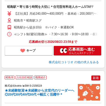
自
昭島駅＊寄り添う時間を大切に＊住宅型有料老人ホームSTAFF
役
【正社員】月給240,000〜400,000円 ・基本給：200,000
昭島市＊昭島駅スグ
昭島駅から徒歩10分 ※バイク・車通勤OK
≪シフト制/週5日勤務≫ ・7:30〜16:30 ・9:00〜18:00 ・夜勤
応募締め切り2026/08/23 23:59まで
応募画面へ進む
キープ
かんたん3ステップ！
株式会社コトリオ
の他の求人をみる
昭島市
入社日応相談
職業紹介
新着
え
株式会社kotrio /●SW-S-2158119
★未経験歓迎★未経験から次世代のリーダーへ
女
◎20代30代40代50代⇒幅広く活躍中＊
ド
活
ル