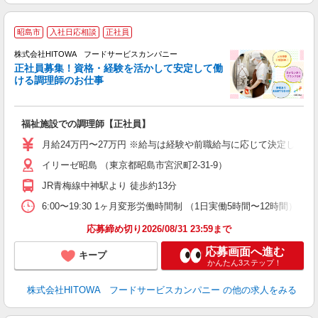
昭島市
入社日応相談
正社員
務
株式会社HITOWA フードサービスカンパニー
正社員募集！資格・経験を活かして安定して働
ける調理師のお仕事
食
の
福祉施設での調理師【正社員】
朝
e
月給24万円〜27万円 ※給与は経験や前職給与に応じて決定します。
イリーゼ昭島 （東京都昭島市宮沢町2-31-9）
迎
ル
JR青梅線中神駅より 徒歩約13分
り
煙
6:00〜19:30 1ヶ月変形労働時間制 （1日実働5時間〜12時間） シフト例 月
食
応募締め切り2026/08/31 23:59まで
応募画面へ進む
キープ
かんたん3ステップ！
株式会社HITOWA フードサービスカンパニー
の他の求人をみる