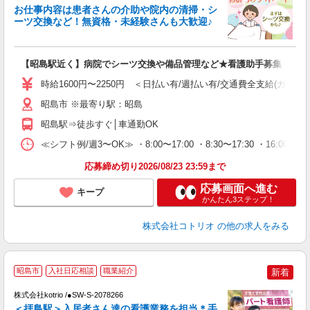
女
お仕事内容は患者さんの介助や院内の清掃・シ
ド
ーツ交換など！無資格・未経験さんも大歓迎♪
活
ル
自
【昭島駅近く】病院でシーツ交換や備品管理など★看護助手募集
役
時給1600円〜2250円 ＜日払い有/週払い有/交通費全支給(ガソリ
昭島市 ※最寄り駅：昭島
昭島駅⇒徒歩すぐ│車通勤OK
≪シフト例/週3〜OK≫ ・8:00〜17:00 ・8:30〜17:30 ・16:0
応募締め切り2026/08/23 23:59まで
応募画面へ進む
キープ
かんたん3ステップ！
株式会社コトリオ
の他の求人をみる
昭島市
入社日応相談
職業紹介
新着
気
株式会社kotrio /●SW-S-2078266
女
＜拝島駅＞入居者さん達の看護業務を担当＊手