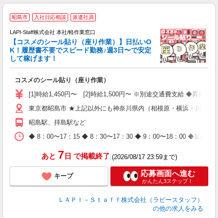
昭島市
入社日応相談
派遣社員
LAPI-Staff株式会社 本社/軽作業窓口
【コスメのシール貼り（座り作業）】日払いO
K！履歴書不要でスピード勤務♪週3日〜で安定
して稼げます！
で
コスメのシール貼り（座り作業）
入
量
[1]時給1,450円〜 [2]時給1,500円〜 ※別途交通費支給 ◆昇給
迎
東京都昭島市 ★上記以外にも神奈川県内（相模原・横浜・川崎な
与
（
昭島駅、拝島駅など
が
ム
◆ 8：00〜17：15 ◆ 8：30〜17：30 ◆ 9：00〜18：
種
7
あと
日
で掲載終了
(2026/08/17 23:59まで)
応募画面へ進む
キープ
かんたん3ステップ！
ＬＡＰＩ－Ｓｔａｆｆ株式会社（ラピースタッフ）
の他の求人をみる