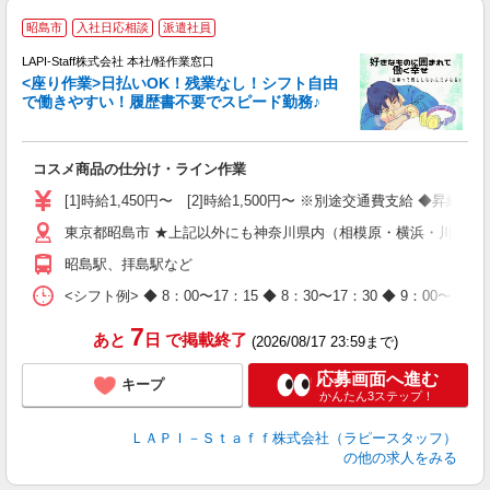
昭島市
入社日応相談
派遣社員
て
で
LAPI-Staff株式会社 本社/軽作業窓口
遇
<座り作業>日払いOK！残業なし！シフト自由
で働きやすい！履歴書不要でスピード勤務♪
く
入
コスメ商品の仕分け・ライン作業
量
迎
[1]時給1,450円〜 [2]時給1,500円〜 ※別途交通費支給 ◆昇給
与
東京都昭島市 ★上記以外にも神奈川県内（相模原・横浜・川崎な
（
が
昭島駅、拝島駅など
ム
種
<シフト例> ◆ 8：00〜17：15 ◆ 8：30〜17：30 ◆ 9
7
あと
日
で掲載終了
(2026/08/17 23:59まで)
応募画面へ進む
キープ
かんたん3ステップ！
ＬＡＰＩ－Ｓｔａｆｆ株式会社（ラピースタッフ）
の他の求人をみる