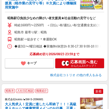
ド
援員（軽作業の見守り等）※欠員により積極採
活
用実施中
ル
自
昭島駅◎負担少なめの障がい者支援員★社会活動の見守りなど
役
時給1600円〜2250円 ＜日払い有/週払い有/交通費全支給(ガソリ
昭島市 最寄り駅：昭島
昭島駅⇒徒歩すぐ＊車通勤OK
◆週3日〜/曜日相談 ◆実働8h/休憩1h 8:30-17:30 9:00-18:00 など
応募締め切り2026/08/23 23:59まで
応募画面へ進む
キープ
かんたん3ステップ！
株式会社コトリオ
の他の求人をみる
■
昭島市
入社日応相談
職業紹介
新着
株式会社kotrio /●SW-S-2096681
女
大人気求人！定員に達したら即終了！！！高級
ド
老人ホームで健康管理メインのお仕事。正看・