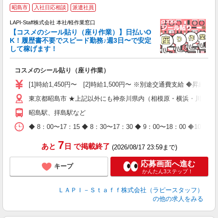
昭島市
入社日応相談
派遣社員
LAPI-Staff株式会社 本社/軽作業窓口
【コスメのシール貼り（座り作業）】日払いO
K！履歴書不要でスピード勤務♪週3日〜で安定
して稼げます！
で
コスメのシール貼り（座り作業）
入
量
[1]時給1,450円〜 [2]時給1,500円〜 ※別途交通費支給 ◆昇給
迎
東京都昭島市 ★上記以外にも神奈川県内（相模原・横浜・川崎な
与
（
昭島駅、拝島駅など
が
ム
◆ 8：00〜17：15 ◆ 8：30〜17：30 ◆ 9：00〜18：
種
7
あと
日
で掲載終了
(2026/08/17 23:59まで)
応募画面へ進む
キープ
かんたん3ステップ！
ＬＡＰＩ－Ｓｔａｆｆ株式会社（ラピースタッフ）
の他の求人をみる