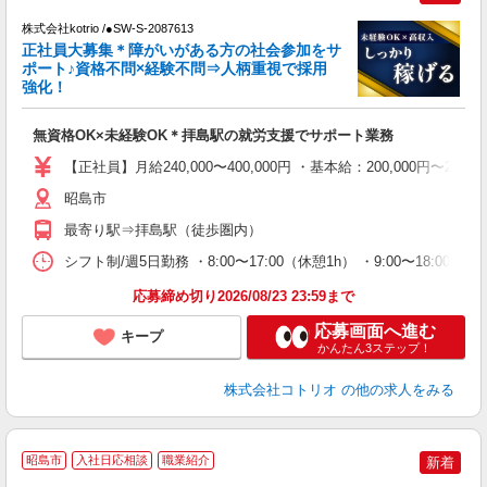
株式会社kotrio /●SW-S-2087613
女
正社員大募集＊障がいがある方の社会参加をサ
ド
ポート♪資格不問×経験不問⇒人柄重視で採用
活
強化！
ル
自
無資格OK×未経験OK＊拝島駅の就労支援でサポート業務
役
【正社員】月給240,000〜400,000円 ・基本給：200,000
昭島市
最寄り駅⇒拝島駅（徒歩圏内）
シフト制/週5日勤務 ・8:00〜17:00（休憩1h） ・9:00〜18:0
応募締め切り2026/08/23 23:59まで
応募画面へ進む
キープ
かんたん3ステップ！
株式会社コトリオ
の他の求人をみる
2
昭島市
入社日応相談
職業紹介
新着