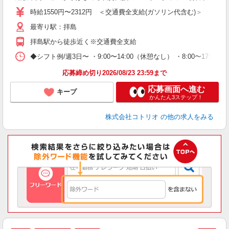
役
時給1550円〜2312円 ＜交通費全支給(ガソリン代含む)＞
最寄り駅：拝島
拝島駅から徒歩近く※交通費全支給
◆シフト例/週3日〜 ・9:00〜14:00（休憩なし） ・8:00〜17:00（
応募締め切り2026/08/23 23:59まで
応募画面へ進む
キープ
かんたん3ステップ！
株式会社コトリオ
の他の求人をみる