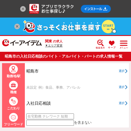
関東
の求人
▼エリア変更
昭島市の入社日応相談のバイト・アルバイト・パートの求人情報一覧
昭島市
選択
勤務地/駅
未設定
例）食品、事務、アパレル
選択
職種
入社日応相談
選択
こだわり
を含まない
フリーワード