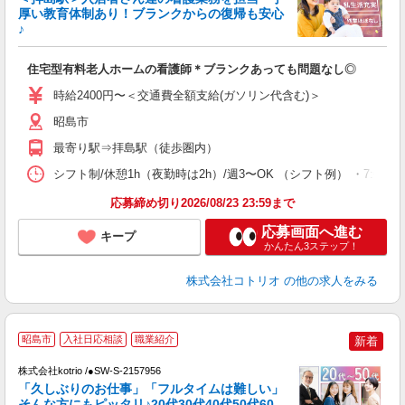
ド
厚い教育体制あり！ブランクからの復帰も安心
活
♪
ル
自
住宅型有料老人ホームの看護師＊ブランクあっても問題なし◎
役
時給2400円〜＜交通費全額支給(ガソリン代含む)＞
昭島市
最寄り駅⇒拝島駅（徒歩圏内）
シフト制/休憩1h（夜勤時は2h）/週3〜OK （シフト例） ・7:00〜16:00
応募締め切り2026/08/23 23:59まで
応募画面へ進む
キープ
かんたん3ステップ！
株式会社コトリオ
の他の求人をみる
昭島市
入社日応相談
職業紹介
新着
株式会社kotrio /●SW-S-2157956
女
「久しぶりのお仕事」「フルタイムは難しい」
ド
そんな方にもピッタリ♪20代30代40代50代60