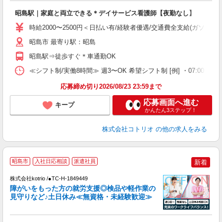
自
昭島駅｜家庭と両立できる＊デイサービス看護師【夜勤なし】
役
時給2000〜2500円＜日払い有/経験者優遇/交通費全支給(ガソリン
昭島市 最寄り駅：昭島
昭島駅⇒徒歩すぐ＊車通勤OK
≪シフト制/実働8時間≫ 週3〜OK 希望シフト制 [例] ・07:00 〜 16:00
応募締め切り2026/08/23 23:59まで
応募画面へ進む
キープ
かんたん3ステップ！
株式会社コトリオ
の他の求人をみる
2
昭島市
入社日応相談
派遣社員
新着
株式会社kotrio /●TC-H-1849449
女
障がいをもった方の就労支援◎検品や軽作業の
ド
見守りなど♪土日休み≪無資格・未経験歓迎≫
活
ル
自