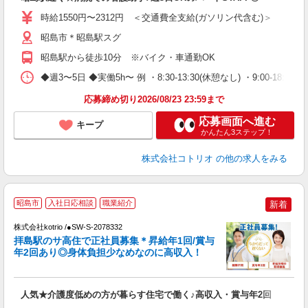
役
時給1550円〜2312円 ＜交通費全支給(ガソリン代含む)＞
昭島市＊昭島駅スグ
昭島駅から徒歩10分 ※バイク・車通勤OK
◆週3〜5日 ◆実働5h〜 例 ・8:30-13:30(休憩なし) ・9:00-18:00(休憩
応募締め切り2026/08/23 23:59まで
応募画面へ進む
キープ
かんたん3ステップ！
株式会社コトリオ
の他の求人をみる
昭島市
入社日応相談
職業紹介
新着
株式会社kotrio /●SW-S-2078332
拝島駅のサ高住で正社員募集＊昇給年1回/賞与
女
年2回あり◎身体負担少なめなのに高収入！
ド
活
ル
人気★介護度低めの方が暮らす住宅で働く♪高収入・賞与年2回
自