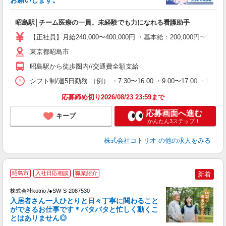
ル
自
昭島駅│チーム医療の一員。未経験でも力になれる看護助手
役
【正社員】月給240,000〜400,000円 ・基本給：200,000
東京都昭島市
昭島駅から徒歩圏内//交通費全額支給
シフト制/週5日勤務 （例） ・7:30〜16:00 ・9:00〜17:00 ・16:
応募締め切り2026/08/23 23:59まで
応募画面へ進む
キープ
かんたん3ステップ！
株式会社コトリオ
の他の求人をみる
昭島市
入社日応相談
職業紹介
新着
2
株式会社kotrio /●SW-S-2087530
女
入居者さん一人ひとりと日々丁寧に関わること
ド
ができるお仕事です＊バタバタと忙しく動くこ
活
とはありません◎
ル