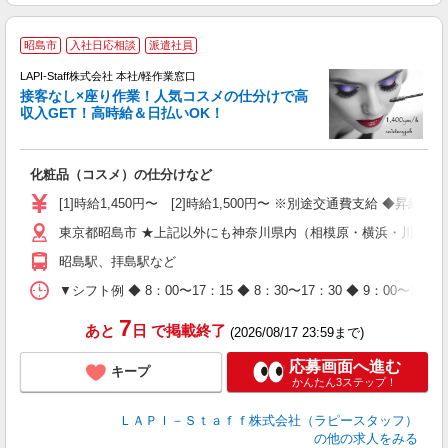
昭島市
入社日応相談
派遣社員
LAPI-Staff株式会社 本社/軽作業窓口
接客なし×座り作業！人気コスメの仕分けで高
収入GET！高時給＆日払いOK！
払
化粧品（コスメ）の仕分けなど
入
量
[1]時給1,450円〜 [2]時給1,500円〜 ※別途交通費支給 ◆昇給
迎
東京都昭島市 ★上記以外にも神奈川県内（相模原・横浜・川崎な
与
（
昭島駅、拝島駅など
が
ム
▼シフト例 ◆ 8：00〜17：15 ◆ 8：30〜17：30 ◆ 9：
種
7
あと
日
で掲載終了
(2026/08/17 23:59まで)
応募画面へ進む
キープ
かんたん3ステップ！
ＬＡＰＩ－Ｓｔａｆｆ株式会社（ラピースタッフ）
の他の求人をみる