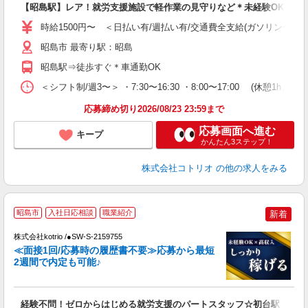
【昭島駅】レア！就労支援施設で軽作業の見守りなど＊未経験OK
役
時給1500円〜 ＜日払い有/週払い有/交通費全支給(ガソリン代含む
昭島市 最寄り駅：昭島
昭島駅⇒徒歩すぐ＊車通勤OK
＜シフト制/週3〜＞ ・7:30〜16:30 ・8:00〜17:00 (休憩1h、残
応募締め切り2026/08/23 23:59まで
応募画面へ進む
キープ
かんたん3ステップ！
株式会社コトリオ
の他の求人をみる
【
昭島市
入社日応相談
職業紹介
新着
株式会社kotrio /●SW-S-2159755
女
≪面接1回/応募時の履歴書不要≫応募から最短
ド
2週間で内定も可能♪
活
ル
自
経験不問！ゼロからはじめる就労支援のパートスタッフ☆初台駅