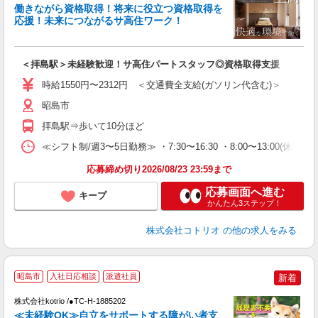
女
働きながら資格取得！将来に役立つ資格取得を
ド
応援！未来につながるサ高住ワーク！
活
ル
自
＜拝島駅＞未経験歓迎！サ高住パートスタッフ◎資格取得支援
役
時給1550円〜2312円 ＜交通費全支給(ガソリン代含む)＞
昭島市
拝島駅⇒歩いて10分ほど
≪シフト制/週3〜5日勤務≫ ・7:30〜16:30 ・8:00〜13:00(休憩な
応募締め切り2026/08/23 23:59まで
応募画面へ進む
キープ
かんたん3ステップ！
株式会社コトリオ
の他の求人をみる
昭島市
入社日応相談
派遣社員
新着
す
株式会社kotrio /●TC-H-1885202
女
≪未経験OK≫自立をサポートする障がい者支