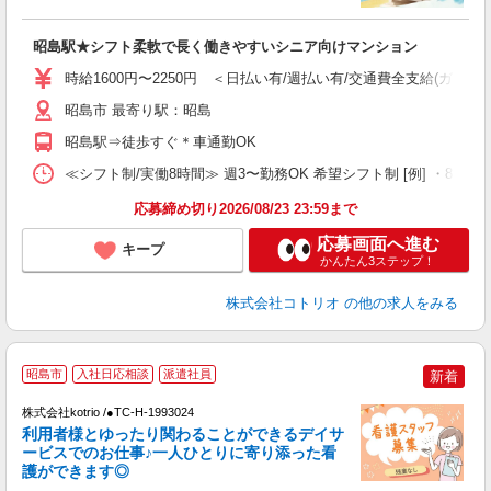
活
ル
昭島駅★シフト柔軟で長く働きやすいシニア向けマンション
自
時給1600円〜2250円 ＜日払い有/週払い有/交通費全支給(ガソリ
役
昭島市 最寄り駅：昭島
昭島駅⇒徒歩すぐ＊車通勤OK
≪シフト制/実働8時間≫ 週3〜勤務OK 希望シフト制 [例] ・8:00〜17:
応募締め切り2026/08/23 23:59まで
応募画面へ進む
キープ
かんたん3ステップ！
株式会社コトリオ
の他の求人をみる
応
昭島市
入社日応相談
派遣社員
新着
株式会社kotrio /●TC-H-1993024
女
利用者様とゆったり関わることができるデイサ
ド
ービスでのお仕事♪一人ひとりに寄り添った看
活
護ができます◎
ル