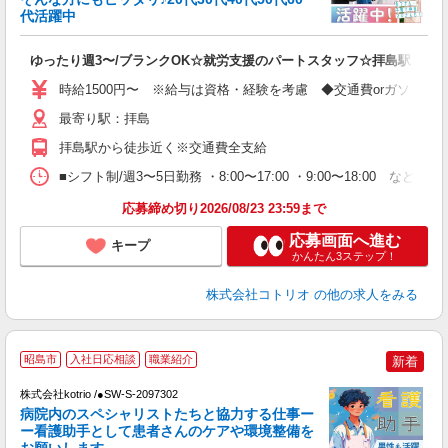
活
代活躍中
ル
自
ゆったり週3〜/ブランクOK☆就労支援のパートスタッフ☆拝島駅
役
時給1500円〜 ※給与は資格・経験を考慮 ◆交通費orガソリン
最寄り駅：拝島
拝島駅から徒歩近く※交通費全支給
■シフト制/週3〜5日勤務 ・8:00〜17:00 ・9:00〜18:00 など
応募締め切り2026/08/23 23:59まで
応募画面へ進む
キープ
かんたん3ステップ！
株式会社コトリオ
の他の求人をみる
2
昭島市
入社日応相談
職業紹介
新着
株式会社kotrio /●SW-S-2097302
女
病院内のスペシャリストたちと協力する仕事ー
ド
ー看護助手として患者さんのケアや環境整備を
活
お願いします。