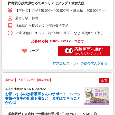
拝島駅◎残業少なめでキャリアはアップ！就労支援
自
【正社員】月給240,000〜400,000円 ・基本給：200,000
役
最寄り駅：拝島
拝島駅から徒歩近く※交通費全支給
＜週5勤務＞ ▼シフト制 9:30〜18:30 など 実働8ｈ（休憩1ｈ）
応募締め切り2026/08/23 23:59まで
応募画面へ進む
キープ
かんたん3ステップ！
株式会社コトリオ
の他の求人をみる
昭島市
入社日応相談
職業紹介
新着
株式会社kotrio /●SW-S-2087572
女
お願いするのは看護師さんのサポート！シーツ
ド
交換や食事の配膳下膳など、まずはできること
活
から◎
ル
自
昭島駅近く☆病院での看護助手♪週3日OKのパートSTAFF◎