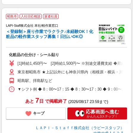
昭島市
入社日応相談
派遣社員
LAPI-Staff株式会社 本社/軽作業窓口
＜登録制＞座り作業でラクラク♪未経験OK！化
粧品の軽作業スタッフ募集！日払いOK◎
に
化粧品の仕分け・シール貼り
入
量
[1]時給1,450円〜 [2]時給1,500円〜 ※別途交通費支給 ◆昇給
迎
東京都昭島市 ★上記以外にも神奈川県内（相模原・横浜・川崎な
与
（
昭島駅、拝島駅など
が
ム
▼シフト例 ◆ 8：00〜17：15 ◆ 8：30〜17：30 ◆ 9：
種
7
あと
日
で掲載終了
(2026/08/17 23:59まで)
応募画面へ進む
キープ
かんたん3ステップ！
ＬＡＰＩ－Ｓｔａｆｆ株式会社（ラピースタッフ）