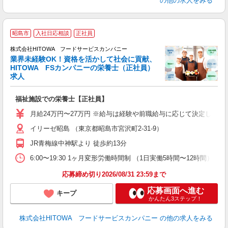
の他の求人をみる
私
昭島市
入社日応相談
正社員
株式会社HITOWA フードサービスカンパニー
業界未経験OK！資格を活かして社会に貢献、
HITOWA FSカンパニーの栄養士（正社員）
う
求人
朝
e
福祉施設での栄養士【正社員】
迎
月給24万円〜27万円 ※給与は経験や前職給与に応じて決定します。
ル
イリーゼ昭島 （東京都昭島市宮沢町2-31-9）
り
煙
JR青梅線中神駅より 徒歩約13分
食
6:00〜19:30 1ヶ月変形労働時間制 （1日実働5時間〜12時間） シフト例 月
応募締め切り2026/08/31 23:59まで
応募画面へ進む
キープ
かんたん3ステップ！
株式会社HITOWA フードサービスカンパニー
の他の求人をみる