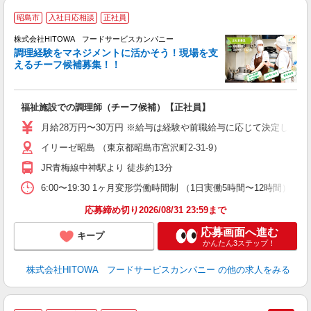
昭島市
入社日応相談
正社員
株式会社HITOWA フードサービスカンパニー
調理経験をマネジメントに活かそう！現場を支
えるチーフ候補募集！！
の
福祉施設での調理師（チーフ候補）【正社員】
朝
e
月給28万円〜30万円 ※給与は経験や前職給与に応じて決定します。
イリーゼ昭島 （東京都昭島市宮沢町2-31-9）
迎
ル
JR青梅線中神駅より 徒歩約13分
り
煙
6:00〜19:30 1ヶ月変形労働時間制 （1日実働5時間〜12時間） シフト例 月
食
応募締め切り2026/08/31 23:59まで
応募画面へ進む
キープ
かんたん3ステップ！
株式会社HITOWA フードサービスカンパニー
の他の求人をみる