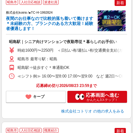
昭島市
入社日応相談
派遣社員
新着
す
株式会社kotrio /●TC-H-1992824
女
夜間のお仕事なので比較的落ち着いて働けます
ド
＊未経験の方、ブランクのある方大歓迎！経験
活
者優遇します！
ル
自
昭島駅｜シニア向けマンションで夜勤専従＊暮らしのお手伝い
役
時給1600円〜2250円 ＜日払い有/週払い有/交通費全支給(ガソリ
昭島市 最寄り駅：昭島
昭島駅⇒徒歩すぐ＊車通勤OK
≪シフト例≫ 16:00〜翌8:00 17:00〜翌9:00 など 週2日〜OK 
応募締め切り2026/08/23 23:59まで
応募画面へ進む
キープ
かんたん3ステップ！
株式会社コトリオ
の他の求人をみる
2
昭島市
入社日応相談
職業紹介
新着