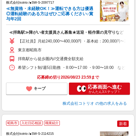
株式会社kotrio /●SW-S-2097717
女
≪無資格・未経験OK！≫運転できる方は優遇
ド
◎運転経験のある方はぜひご応募ください♪賞
活
与年2回
ル
自
≪拝島駅≫障がい者支援員さん募集★送迎・軽作業の見守りなど
役
【正社員】月給240,000〜400,000円 ・基本給：200,000
東京都昭島市
拝島駅から徒歩圏内//交通費全額支給
希望シフト制/週5日勤務 ・8:00〜17:00 ・9:00〜18:00 など
応募締め切り2026/08/23 23:59まで
応募画面へ進む
キープ
かんたん3ステップ！
株式会社コトリオ
の他の求人をみる
昭島市
入社日応相談
職業紹介
新着
代
株式会社kotrio /●SW-S-2114215