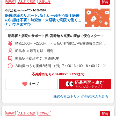
昭島市
入社日応相談
派遣社員
新着
株式会社kotrio /●TC-H-1894526
女
医療現場のサポート♪新しい一歩を応援！医療
ド
の知識は不要！無資格・未経験で病院で働くこ
活
とができます◎
ル
自
昭島駅＊病院のサポート役♪高時給＆充実の研修で安心スタート
役
時給1600円〜2250円 ＜日払い有/週払い有/交通費全支給(ガソリ
昭島市 ※最寄り駅：昭島
昭島駅⇒徒歩すぐ│車通勤OK
24時間のうち実働8時間 （例）7：00-16：00 8：00-17：00
応募締め切り2026/08/23 23:59まで
応募画面へ進む
キープ
かんたん3ステップ！
株式会社コトリオ
の他の求人をみる
昭島市
入社日応相談
職業紹介
新着