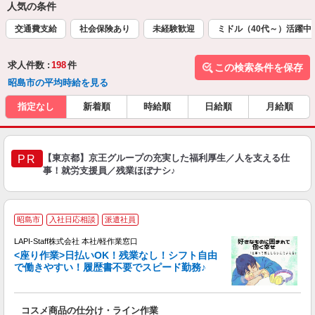
人気の条件
交通費支給
社会保険あり
未経験歓迎
ミドル（40代～）活躍中
求人件数 :
198
件
この検索条件を保存
昭島市の平均時給を見る
指定なし
新着順
時給順
日給順
月給順
【東京都】京王グループの充実した福利厚生／人を支える仕
PR
事！就労支援員／残業ほぼナシ♪
昭島市
入社日応相談
派遣社員
て
で
LAPI-Staff株式会社 本社/軽作業窓口
遇
<座り作業>日払いOK！残業なし！シフト自由
で働きやすい！履歴書不要でスピード勤務♪
く
入
コスメ商品の仕分け・ライン作業
量