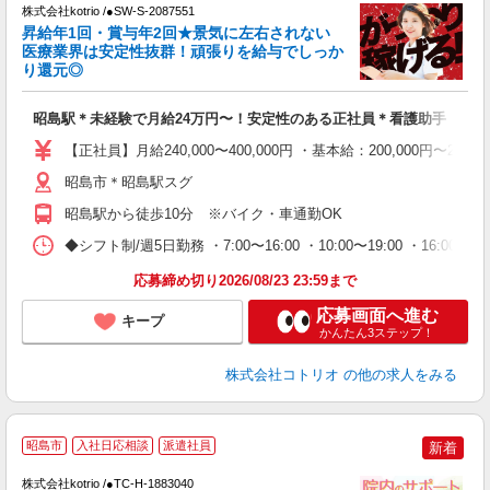
株式会社kotrio /●SW-S-2087551
女
昇給年1回・賞与年2回★景気に左右されない
ド
医療業界は安定性抜群！頑張りを給与でしっか
活
り還元◎
ル
自
昭島駅＊未経験で月給24万円〜！安定性のある正社員＊看護助手
役
【正社員】月給240,000〜400,000円 ・基本給：200,000
昭島市＊昭島駅スグ
昭島駅から徒歩10分 ※バイク・車通勤OK
◆シフト制/週5日勤務 ・7:00〜16:00 ・10:00〜19:00 ・16:0
応募締め切り2026/08/23 23:59まで
応募画面へ進む
キープ
かんたん3ステップ！
株式会社コトリオ
の他の求人をみる
昭島市
入社日応相談
派遣社員
新着
株式会社kotrio /●TC-H-1883040