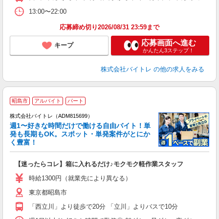
13:00〜22:00
応募締め切り2026/08/31 23:59まで
応募画面へ進む
キープ
かんたん3ステップ！
株式会社バイトレ
の他の求人をみる
昭島市
アルバイト
パート
株式会社バイトレ（ADM815699）
週1〜好きな時間だけで働ける自由バイト！単
発も長期もOK。スポット・単発案件がとにか
も
く豊富！
気
【迷ったらコレ】箱に入れるだけ♪モクモク軽作業スタッフ
即
活
時給1300円（就業先により異なる）
（
東京都昭島市
短
K
「西立川」より徒歩で20分 「立川」よりバスで10分
日