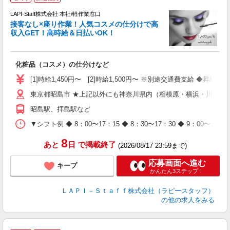
LAPI-Staff株式会社 本社/軽作業窓口
接客なし×座り作業！人気コスメの仕分けで高
収入GET！高時給＆日払いOK！
払
化粧品（コスメ）の仕分けなど
入
量
[1]時給1,450円〜 [2]時給1,500円〜 ※別途交通費支給 ◆昇給
迎
東京都昭島市 ★上記以外にも神奈川県内（相模原・横浜・川崎な
与
（
昭島駅、拝島駅など
が
ム
▼シフト例 ◆ 8：00〜17：15 ◆ 8：30〜17：30 ◆ 9：
種
8
あと
日
で掲載終了
(2026/08/17 23:59まで)
応募画面へ進む
キープ
かんたん3ステップ！
ＬＡＰＩ－Ｓｔａｆｆ株式会社（ラピースタッフ）
の他の求人をみる