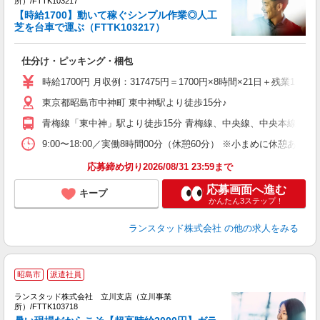
き
所）/FTTK103217
数
【時給1700】動いて稼ぐシンプル作業◎人工
未
芝を台車で運ぶ（FTTK103217）
仕分け・ピッキング・梱包
時給1700円 月収例：317475円＝1700円×8時間×21日＋残業1
東京都昭島市中神町 東中神駅より徒歩15分♪
青梅線「東中神」駅より徒歩15分 青梅線、中央線、中央本線、南
9:00〜18:00／実働8時間00分（休憩60分） ※小まめに休
応募締め切り2026/08/31 23:59まで
応募画面へ進む
キープ
かんたん3ステップ！
ランスタッド株式会社
の他の求人をみる
昭島市
派遣社員
3
ランスタッド株式会社 立川支店（立川事業
所）/FTTK103718