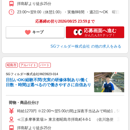
拝島駅より徒歩25分
23:00〜翌8:00（休憩1:00）・実働8時間 ・週2日〜OK 曜日
応募締め切り2026/08/25 23:59まで
応募画面へ進む
キープ
かんたん3ステップ！
SGフィルダー株式会社
の他の求人をみる
昭島市
アルバイト
パート
SGフィルダー株式会社/W23923-014
日払いOK/経験不問/充実の研修体制あり/働く
日数・時間は選べるので働きやすさに自信あり
作
荷物・商品仕分け
未
～
時給1270円 ※22:00〜翌5:00の間は深夜手当込みで時給1，588
務
≪三多摩事業場≫ 東京都昭島市拝島町4-8-1 （佐川急便 三多
険
拝島駅より徒歩25分