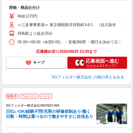
「
荷物・商品仕分け
未
～
時給1270円
務
≪三多摩事業場≫ 東京都昭島市拝島町4-8-1 （佐川急便 三多
険
拝島駅より徒歩25分
05:00〜08:00（休憩0:00） ・実働3時間 ・曜日を決めて週
応募締め切り2026/08/25 23:59まで
応募画面へ進む
キープ
かんたん3ステップ！
SGフィルダー株式会社
の他の求人をみる
昭島市
アルバイト
パート
SGフィルダー株式会社/W23923-004
日払いOK/経験不問/充実の研修体制あり/働く
日数・時間は選べるので働きやすさに自信あり
作