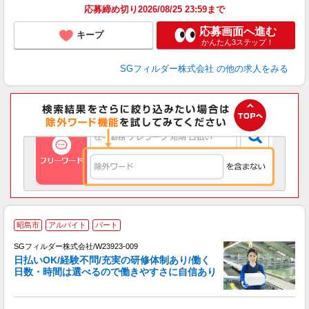
応募締め切り2026/08/25 23:59まで
応募画面へ進む
キープ
かんたん3ステップ！
SGフィルダー株式会社
の他の求人をみる
昭島市
アルバイト
パート
SGフィルダー株式会社/W23923-009
日払いOK/経験不問/充実の研修体制あり/働く
日数・時間は選べるので働きやすさに自信あり
作