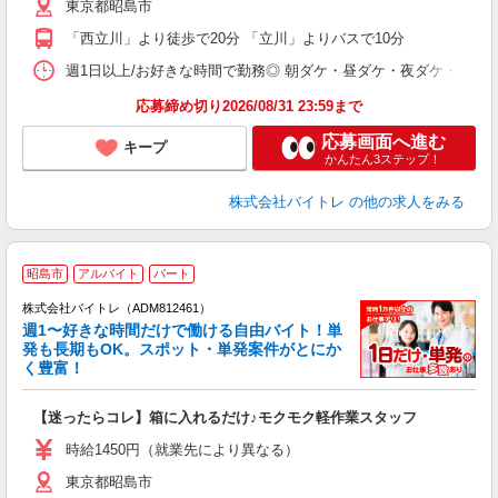
東京都昭島市
短
K
「西立川」より徒歩で20分 「立川」よりバスで10分
日
髪
週1日以上/お好きな時間で勤務◎ 朝ダケ・昼ダケ・夜ダケ・夜勤など、 ご自
応募締め切り2026/08/31 23:59まで
応募画面へ進む
キープ
かんたん3ステップ！
株式会社バイトレ
の他の求人をみる
昭島市
アルバイト
パート
株式会社バイトレ（ADM812461）
週1〜好きな時間だけで働ける自由バイト！単
発も長期もOK。スポット・単発案件がとにか
も
く豊富！
気
【迷ったらコレ】箱に入れるだけ♪モクモク軽作業スタッフ
即
活
時給1450円（就業先により異なる）
（
東京都昭島市
短