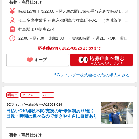
荷物・商品仕分け
未
～
時給1270円 ※22:00〜翌5:00の間は深夜手当込みで時給1，588
O
≪三多摩事業場≫ 東京都昭島市拝島町4-8-1 （佐川急便 三多
会
拝島駅より徒歩25分
22:00〜翌7:00（休憩1:00）・実働8時間 ・週2日〜OK 曜日
応募締め切り2026/08/25 23:59まで
応募画面へ進む
キープ
かんたん3ステップ！
SGフィルダー株式会社
の他の求人をみる
昭島市
アルバイト
パート
SGフィルダー株式会社/W23923-016
日払いOK/経験不問/充実の研修体制あり/働く
日数・時間は選べるので働きやすさに自信あり
作
荷物・商品仕分け
未