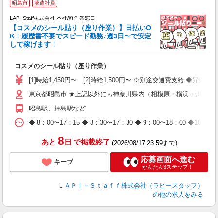
昭島市
派遣社員
LAPI-Staff株式会社 本社/軽作業窓口
【コスメのシール貼り（座り作業）】日払いO
K！履歴書不要でスピード勤務♪週3日〜で安定
して稼げます！
で
コスメのシール貼り（座り作業）
入
量
[1]時給1,450円〜 [2]時給1,500円〜 ※別途交通費支給 ◆昇給
迎
東京都昭島市 ★上記以外にも神奈川県内（相模原・横浜・川崎な
与
（
昭島駅、拝島駅など
が
ム
◆ 8：00〜17：15 ◆ 8：30〜17：30 ◆ 9：00〜18：
種
8
あと
日
で掲載終了
(2026/08/17 23:59まで)
応募画面へ進む
キープ
かんたん3ステップ！
ＬＡＰＩ－Ｓｔａｆｆ株式会社（ラピースタッフ）
の他の求人をみる