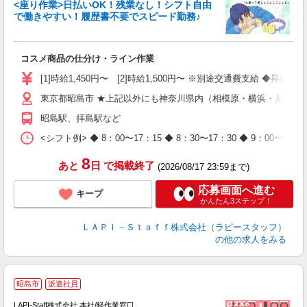
遇
<座り作業>日払いOK！残業なし！シフト自由
で働きやすい！履歴書不要でスピード勤務♪
く
入
コスメ商品の仕分け・ライン作業
量
迎
[1]時給1,450円〜 [2]時給1,500円〜 ※別途交通費支給 ◆昇給
与
東京都昭島市 ★上記以外にも神奈川県内（相模原・横浜・川崎な
（
が
昭島駅、拝島駅など
ム
種
<シフト例> ◆ 8：00〜17：15 ◆ 8：30〜17：30 ◆ 9
8
あと
日
で掲載終了
(2026/08/17 23:59まで)
応募画面へ進む
キープ
かんたん3ステップ！
ＬＡＰＩ－Ｓｔａｆｆ株式会社（ラピースタッフ）
の他の求人をみる
昭島市
派遣社員
LAPI-Staff株式会社 本社/軽作業窓口