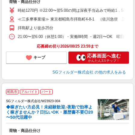
荷物・商品仕分け
未
～
時給1270円 ※22:00〜翌5:00の間は深夜手当込みで時給1，588
O
≪三多摩事業場≫ 東京都昭島市拝島町4-8-1 （佐川急便 三多
会
拝島駅より徒歩25分
21:00〜翌6:00（休憩1:00）・実働8時間 ・週2日〜OK 曜日
応募締め切り2026/08/25 23:59まで
応募画面へ進む
キープ
かんたん3ステップ！
SGフィルダー株式会社
の他の求人をみる
昭島市
アルバイト
パート
SGフィルダー株式会社/W23923-004
◆稼ぎたい方必見！未経験歓迎♪夜勤で効率よ
2
く稼ぎませんか？日払いOK・履歴書不要◎20
〜50代活躍中
ル
荷物・商品仕分け
未