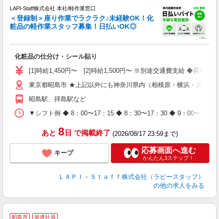
LAPI-Staff株式会社 本社/軽作業窓口
＜登録制＞座り作業でラクラク♪未経験OK！化
粧品の軽作業スタッフ募集！日払いOK◎
に
化粧品の仕分け・シール貼り
入
量
[1]時給1,450円〜 [2]時給1,500円〜 ※別途交通費支給 ◆昇給
迎
東京都昭島市 ★上記以外にも神奈川県内（相模原・横浜・川崎な
与
（
昭島駅、拝島駅など
が
ム
▼シフト例 ◆ 8：00〜17：15 ◆ 8：30〜17：30 ◆ 9：
種
8
あと
日
で掲載終了
(2026/08/17 23:59まで)
応募画面へ進む
キープ
かんたん3ステップ！
ＬＡＰＩ－Ｓｔａｆｆ株式会社（ラピースタッフ）
の他の求人をみる
昭島市
派遣社員