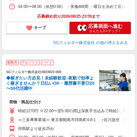
04:00〜08:00（休憩0:00） ・実働4時間 ・曜日を決めて週
応募締め切り2026/08/25 23:59まで
応募画面へ進む
キープ
かんたん3ステップ！
SGフィルダー株式会社
の他の求人をみる
昭島市
アルバイト
パート
SGフィルダー株式会社/W23923-009
◆稼ぎたい方必見！未経験歓迎♪夜勤で効率よ
2
く稼ぎませんか？日払いOK・履歴書不要◎20
〜50代活躍中
ル
荷物・商品仕分け
未
～
時給1270円 ※22:00〜翌5:00の間は深夜手当込みで時給1，588
O
≪三多摩事業場≫ 東京都昭島市拝島町4-8-1 （佐川急便 三多
会
拝島駅より徒歩25分