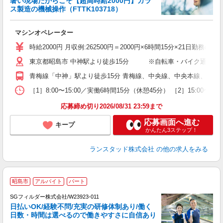
暑い現場だからこそ【超高時給2000円】ガラ
ス製造の機械操作（FTTK103718）
ラ
未
マシンオペレーター
時給2000円 月収例:262500円＝2000円×6時間15分×21日勤
東京都昭島市 中神駅より徒歩15分 ※自転車・バイク通勤OK
青梅線「中神」駅より徒歩15分 青梅線、中央線、中央本線、南武線
［1］8:00〜15:00／実働6時間15分（休憩45分） ［2］15
応募締め切り2026/08/31 23:59まで
応募画面へ進む
キープ
かんたん3ステップ！
ランスタッド株式会社
の他の求人をみる
昭島市
アルバイト
パート
SGフィルダー株式会社/W23923-011
日払いOK/経験不問/充実の研修体制あり/働く
日数・時間は選べるので働きやすさに自信あり