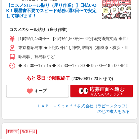
【コスメのシール貼り（座り作業）】日払いO
K！履歴書不要でスピード勤務♪週3日〜で安定
して稼げます！
で
コスメのシール貼り（座り作業）
入
量
[1]時給1,450円〜 [2]時給1,500円〜 ※別途交通費支給 ◆昇給
迎
東京都昭島市 ★上記以外にも神奈川県内（相模原・横浜・川崎な
与
（
昭島駅、拝島駅など
が
ム
◆ 8：00〜17：15 ◆ 8：30〜17：30 ◆ 9：00〜18：
種
8
あと
日
で掲載終了
(2026/08/17 23:59まで)
応募画面へ進む
キープ
かんたん3ステップ！
ＬＡＰＩ－Ｓｔａｆｆ株式会社（ラピースタッフ）
の他の求人をみる
昭島市
派遣社員
て