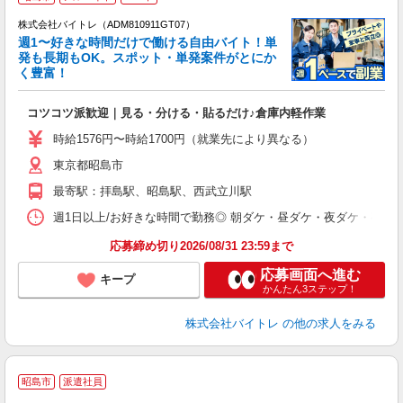
株式会社バイトレ（ADM810911GT07）
週1〜好きな時間だけで働ける自由バイト！単
発も長期もOK。スポット・単発案件がとにか
も
く豊富！
気
コツコツ派歓迎｜見る・分ける・貼るだけ♪倉庫内軽作業
即
活
時給1576円〜時給1700円（就業先により異なる）
（
東京都昭島市
短
K
最寄駅：拝島駅、昭島駅、西武立川駅
日
髪
週1日以上/お好きな時間で勤務◎ 朝ダケ・昼ダケ・夜ダケ・夜勤など、 ご自
応募締め切り2026/08/31 23:59まで
応募画面へ進む
キープ
かんたん3ステップ！
株式会社バイトレ
の他の求人をみる
昭島市
派遣社員