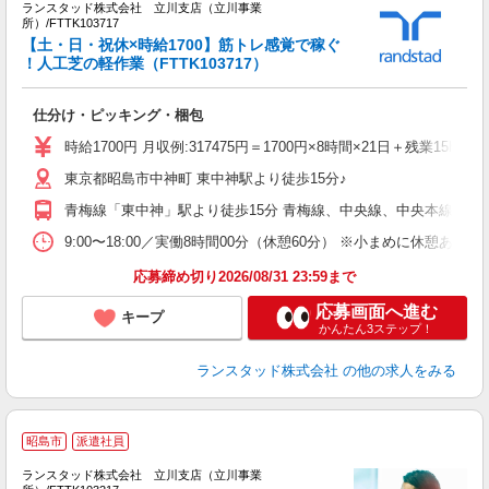
ランスタッド株式会社 立川支店（立川事業
装
所）/FTTK103717
い
【土・日・祝休×時給1700】筋トレ感覚で稼ぐ
未
！人工芝の軽作業（FTTK103717）
仕分け・ピッキング・梱包
時給1700円 月収例:317475円＝1700円×8時間×21日＋残業1
東京都昭島市中神町 東中神駅より徒歩15分♪
青梅線「東中神」駅より徒歩15分 青梅線、中央線、中央本線、南
9:00〜18:00／実働8時間00分（休憩60分） ※小まめに休
応募締め切り2026/08/31 23:59まで
応募画面へ進む
キープ
かんたん3ステップ！
ランスタッド株式会社
の他の求人をみる
昭島市
派遣社員
ランスタッド株式会社 立川支店（立川事業