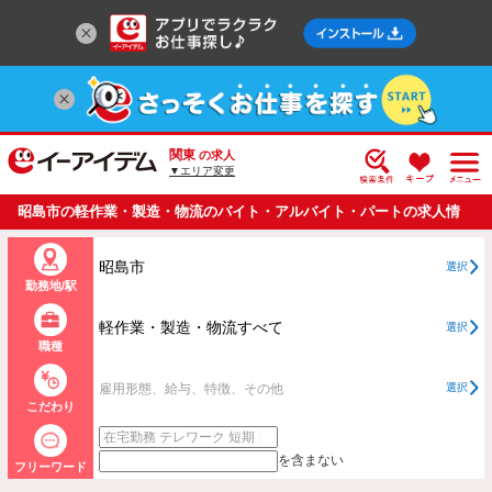
関東
の求人
▼エリア変更
昭島市の軽作業・製造・物流のバイト・アルバイト・パートの求人情
報一覧
昭島市
選択
勤務地/駅
軽作業・製造・物流すべて
選択
職種
雇用形態、給与、特徴、その他
選択
こだわり
を含まない
フリーワード