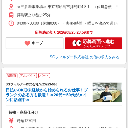
務
≪三多摩事業場≫ 東京都昭島市拝島町4-8-1 （佐川急便 三多
険
拝島駅より徒歩25分
04:00〜08:00（休憩0:00） ・実働4時間 ・曜日を決めて週
応募締め切り2026/08/25 23:59まで
応募画面へ進む
キープ
かんたん3ステップ！
SGフィルダー株式会社
の他の求人をみる
昭島市
アルバイト
パート
SGフィルダー株式会社/W23923-016
日払いOK◎未経験から始められるお仕事！ブ
ランクのある方も歓迎！≪20代〜50代がメイ
ンに活躍中≫
稼
荷物・商品仕分け
未
～
時給1270円
O