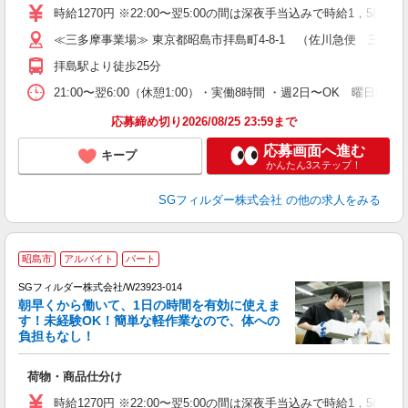
～
時給1270円 ※22:00〜翌5:00の間は深夜手当込みで時給1，588
O
≪三多摩事業場≫ 東京都昭島市拝島町4-8-1 （佐川急便 三多
会
拝島駅より徒歩25分
21:00〜翌6:00（休憩1:00）・実働8時間 ・週2日〜OK 曜日
応募締め切り2026/08/25 23:59まで
応募画面へ進む
キープ
かんたん3ステップ！
SGフィルダー株式会社
の他の求人をみる
昭島市
アルバイト
パート
ト
SGフィルダー株式会社/W23923-014
朝早くから働いて、1日の時間を有効に使えま
す！未経験OK！簡単な軽作業なので、体への
負担もなし！
「
荷物・商品仕分け
未
～
時給1270円 ※22:00〜翌5:00の間は深夜手当込みで時給1，588