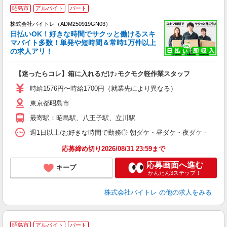
昭島市
アルバイト
パート
株式会社バイトレ（ADM250919GN03）
く
日払いOK！好きな時間でサクッと働けるスキ
マバイト多数！単発や短時間＆常時1万件以上
☆
の求人アリ！
験
【迷ったらコレ】箱に入れるだけ♪モクモク軽作業スタッフ
即
活
時給1576円〜時給1700円（就業先により異なる）
（
東京都昭島市
短
K
最寄駅：昭島駅、八王子駅、立川駅
日
髪
週1日以上/お好きな時間で勤務◎ 朝ダケ・昼ダケ・夜ダケ・夜勤など、 ご自
応募締め切り2026/08/31 23:59まで
応募画面へ進む
キープ
かんたん3ステップ！
株式会社バイトレ
の他の求人をみる
昭島市
アルバイト
パート