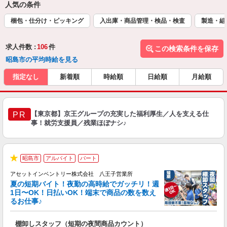
人気の条件
梱包・仕分け・ピッキング
入出庫・商品管理・検品・検査
製造・組
求人件数 :
106
件
この検索条件を保存
昭島市の平均時給を見る
指定なし
新着順
時給順
日給順
月給順
【東京都】京王グループの充実した福利厚生／人を支える仕
PR
事！就労支援員／残業ほぼナシ♪
昭島市
アルバイト
パート
★
アセットインベントリー株式会社 八王子営業所
夏の短期バイト！夜勤の高時給でガッチリ！週
担
1日〜OK！日払いOK！端末で商品の数を数え
自
るお仕事♪
手
棚卸しスタッフ（短期の夜間商品カウント）
履