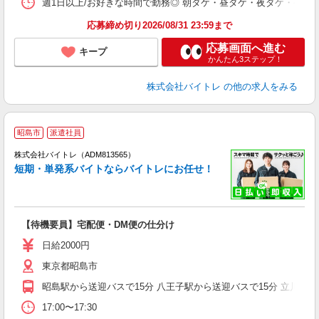
髪
週1日以上/お好きな時間で勤務◎ 朝ダケ・昼ダケ・夜ダケ・夜勤など、 ご自
応募締め切り2026/08/31 23:59まで
応募画面へ進む
キープ
かんたん3ステップ！
株式会社バイトレ
の他の求人をみる
昭島市
派遣社員
ィ
株式会社バイトレ（ADM813565）
短期・単発系バイトならバイトレにお任せ！
い
【待機要員】宅配便・DM便の仕分け
即
活
日給2000円
（
東京都昭島市
煙
週
昭島駅から送迎バスで15分 八王子駅から送迎バスで15分 立川駅か
17:00〜17:30