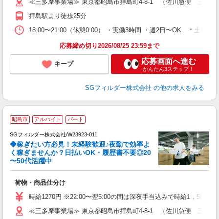
≪三多摩事業場≫ 東京都昭島市拝島町4-8-1 （佐川急便 三多
登
拝島駅より徒歩25分
18:00〜21:00（休憩0:00） ・実働3時間 ・週2日〜OK
応募締め切り2026/08/25 23:59まで
応募画面へ進む
キープ
かんたん3ステップ！
SGフィルダー株式会社
の他の求人をみる
昭島市
アルバイト
パート
SGフィルダー株式会社/W23923-011
◆稼ぎたい方必見！未経験歓迎♪夜勤で効率よ
2
く稼ぎませんか？日払いOK・履歴書不要◎20
〜50代活躍中
ル
荷物・商品仕分け
未
～
時給1270円 ※22:00〜翌5:00の間は深夜手当込みで時給1，588
O
≪三多摩事業場≫ 東京都昭島市拝島町4-8-1 （佐川急便 三多
会