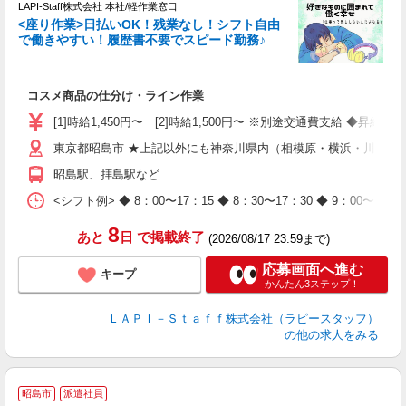
で
LAPI-Staff株式会社 本社/軽作業窓口
遇
<座り作業>日払いOK！残業なし！シフト自由
で働きやすい！履歴書不要でスピード勤務♪
く
入
コスメ商品の仕分け・ライン作業
量
迎
[1]時給1,450円〜 [2]時給1,500円〜 ※別途交通費支給 ◆昇給
与
東京都昭島市 ★上記以外にも神奈川県内（相模原・横浜・川崎な
（
が
昭島駅、拝島駅など
ム
種
<シフト例> ◆ 8：00〜17：15 ◆ 8：30〜17：30 ◆ 9
8
あと
日
で掲載終了
(2026/08/17 23:59まで)
応募画面へ進む
キープ
かんたん3ステップ！
ＬＡＰＩ－Ｓｔａｆｆ株式会社（ラピースタッフ）
の他の求人をみる
昭島市
派遣社員