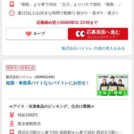
K
「昭島」より車で10分 「立川」よりバスで30分 「昭島」よりバス
日
髪
週1日以上/お好きな時間で勤務◎ 朝ダケ・昼ダケ・夜ダケ・夜勤など、 ご自
応募締め切り2026/08/31 23:59まで
応募画面へ進む
キープ
かんたん3ステップ！
株式会社バイトレ
の他の求人をみる
昭島市
派遣社員
ィ
株式会社バイトレ（ADM812449）
短期・単発系バイトならバイトレにお任せ！
い
≪アイス・冷凍食品のピッキング、仕分け業務≫
即
活
時給1400円
（
東京都昭島市
煙
K.
西武立川駅から車で4分 昭島駅から車で10分 西武立川駅から徒歩で