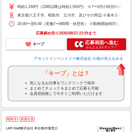
学
時給1,240円（22時以降は時給1,550円） ※7〜9月の特別時
日
東京都八王子市、昭島市、立川市、及びその周辺 ※基本直行直帰
給
20:00〜翌6:00（実働7〜8時間・休憩有） ※勤務開始時間に
応募締め切り2026/08/23 23:59まで
応募画面へ進む
キープ
かんたん3ステップ！
アセットインベントリー株式会社
の他の求人をみる
「キープ」とは？
気になるお仕事をワンクリックで保存
まとめてチェック＆まとめて応募も可能
会員登録無しで今すぐご利用いただけます
昭島市
派遣社員
て
で
LAPI-Staff株式会社 本社/軽作業窓口