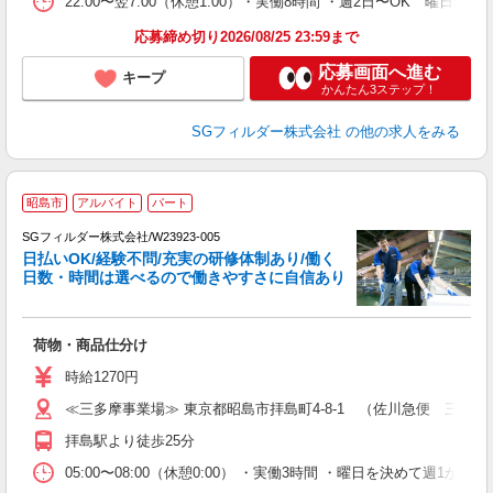
22:00〜翌7:00（休憩1:00）・実働8時間 ・週2日〜OK 曜日
応募締め切り2026/08/25 23:59まで
応募画面へ進む
キープ
かんたん3ステップ！
SGフィルダー株式会社
の他の求人をみる
昭島市
アルバイト
パート
SGフィルダー株式会社/W23923-005
日払いOK/経験不問/充実の研修体制あり/働く
日数・時間は選べるので働きやすさに自信あり
作
荷物・商品仕分け
未
～
時給1270円
務
≪三多摩事業場≫ 東京都昭島市拝島町4-8-1 （佐川急便 三多
険
拝島駅より徒歩25分
05:00〜08:00（休憩0:00） ・実働3時間 ・曜日を決めて週