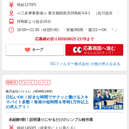
～
時給1270円
O
≪三多摩事業場≫ 東京都昭島市拝島町4-8-1 （佐川急便 三多
登
拝島駅より徒歩25分
18:00〜21:00（休憩0:00） ・実働3時間 ・週2日〜OK
応募締め切り2026/08/25 23:59まで
応募画面へ進む
キープ
かんたん3ステップ！
SGフィルダー株式会社
の他の求人をみる
昭島市
アルバイト
パート
株式会社バイトレ（ADM812458）
く
日払いOK！好きな時間でサクッと働けるスキ
マバイト多数！単発や短時間＆常時1万件以上
☆
の求人アリ！
験
未経験9割！説明通りにやるだけのシンプル軽作業
即
活
時給1450円（就業先により異なる）