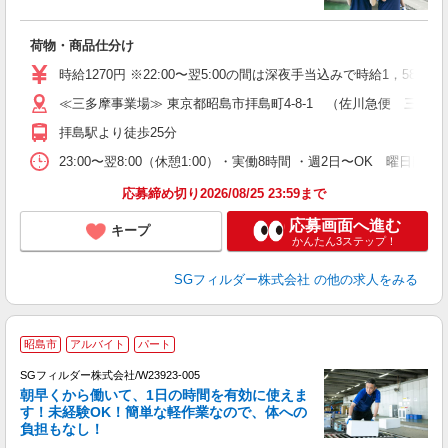
作
荷物・商品仕分け
未
～
時給1270円 ※22:00〜翌5:00の間は深夜手当込みで時給1，588
O
≪三多摩事業場≫ 東京都昭島市拝島町4-8-1 （佐川急便 三多
会
拝島駅より徒歩25分
23:00〜翌8:00（休憩1:00）・実働8時間 ・週2日〜OK 曜日
応募締め切り2026/08/25 23:59まで
応募画面へ進む
キープ
かんたん3ステップ！
SGフィルダー株式会社
の他の求人をみる
昭島市
アルバイト
パート
ト
SGフィルダー株式会社/W23923-005
朝早くから働いて、1日の時間を有効に使えま
す！未経験OK！簡単な軽作業なので、体への
負担もなし！