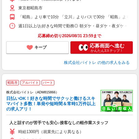
（
東京都昭島市
短
K
「昭島」より車で10分 「立川」よりバスで30分 「昭島」よりバス
日
髪
週1日以上/お好きな時間で勤務◎ 朝ダケ・昼ダケ・夜ダケ・夜勤など、 ご自
応募締め切り2026/08/31 23:59まで
応募画面へ進む
キープ
かんたん3ステップ！
株式会社バイトレ
の他の求人をみる
昭島市
アルバイト
パート
株式会社バイトレ（ADM815866）
く
日払いOK！好きな時間でサクッと働けるスキ
マバイト多数！単発や短時間＆常時1万件以上
☆
の求人アリ！
験
人と話すのが苦手でも安心♪接客なしの軽作業スタッフ
即
活
時給1300円（就業先により異なる）
（