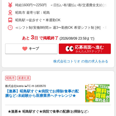
役
時給1600円〜2250円 ＜日払い有/週払い有/交通費全支給(ガソリ
昭島市 最寄り駅：昭島
昭島駅⇒徒歩すぐ＊車通勤OK
≪シフト制/実働8時間≫ 週3〜勤務OK 希望シフト制 [例] ・8:00〜17:
3
あと
日
で掲載終了
(2026/08/09 23:59まで)
応募画面へ進む
キープ
かんたん3ステップ！
株式会社コトリオ
の他の求人をみる
昭島市
派遣社員
株式会社kotrio /●TC-H-1833570
女
【激募】昭島駅すぐ★病院でお掃除/食事の配
ド
膳など♪未経験から医療業界へチャレンジ★
活
ル
自
★激募★ 昭島駅すぐ★病院で食事の配膳/お掃除など♪