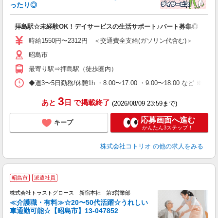
活
ったり◎
ル
自
拝島駅☆未経験OK！デイサービスの生活サポート♪パート募集◎
役
時給1550円〜2312円 ＜交通費全支給(ガソリン代含む)＞
昭島市
最寄り駅⇒拝島駅（徒歩圏内）
◆週3〜5日勤務/休憩1h ・8:00〜17:00 ・9:00〜18:00 など ※8
3
あと
日
で掲載終了
(2026/08/09 23:59まで)
応募画面へ進む
キープ
かんたん3ステップ！
株式会社コトリオ
の他の求人をみる
昭島市
派遣社員
株式会社トラストグロース 新宿本社 第3営業部
≪介護職・有料≫☆20〜50代活躍☆うれしい
車通勤可能☆【昭島市】13-047852