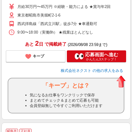
ア
月給30万円〜45万円 ※経験・能力による ★賞与年2回
ぼ
東京都昭島市美堀町2-1-6
（
西武拝島線「西武立川駅」徒歩7分 ★車通勤可
9:00〜18:00（実働8h） ★残業ほとんどなし
2
あと
日
で掲載終了
(2026/08/08 23:59まで)
応募画面へ進む
キープ
かんたん3ステップ！
株式会社ネクスト
の他の求人をみる
「キープ」とは？
気になるお仕事をワンクリックで保存
まとめてチェック＆まとめて応募も可能
会員登録無しで今すぐご利用いただけます
昭島市
正社員