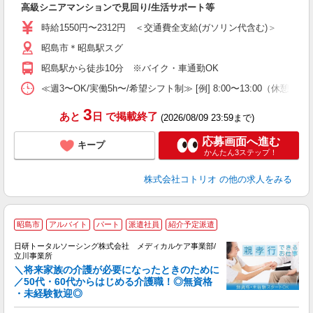
高級シニアマンションで見回り/生活サポート等
自
時給1550円〜2312円 ＜交通費全支給(ガソリン代含む)＞
役
昭島市＊昭島駅スグ
昭島駅から徒歩10分 ※バイク・車通勤OK
≪週3〜OK/実働5h〜/希望シフト制≫ [例] 8:00〜13:00
3
あと
日
で掲載終了
(2026/08/09 23:59まで)
応募画面へ進む
キープ
かんたん3ステップ！
株式会社コトリオ
の他の求人をみる
昭島市
アルバイト
パート
派遣社員
紹介予定派遣
の
日研トータルソーシング株式会社 メディカルケア事業部/
費
立川事業所
【
＼将来家族の介護が必要になったときのために
／50代・60代からはじめる介護職！◎無資格
・未経験歓迎◎
躍
だ