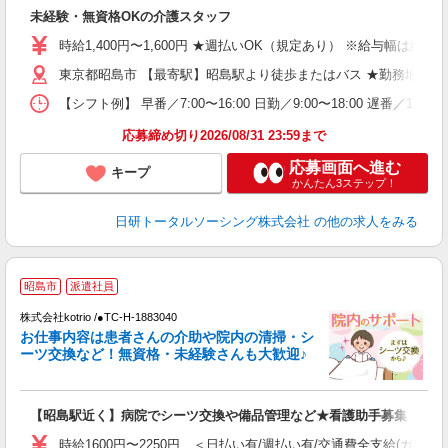
入
未経験・無資格OKの介護スタッフ
未
婦
時給1,400円〜1,600円 ★週払いOK（規定あり） ※給与幅は経
～
東京都昭島市 【最寄駅】昭島駅より徒歩またはバス ★勤務地は3
あ
日
【シフト例】 早番／7:00〜16:00 日勤／9:00〜18:00
録
得
応募締め切り2026/08/31 23:59まで
応募画面へ進む
キープ
かんたん3ステップ！
日研トータルソーシング株式会社
の他の求人をみる
昭島市
派遣社員
株式会社kotrio /●TC-H-1883040
女
お仕事内容は患者さんの介助や院内の清掃・シ
ド
ーツ交換など！無資格・未経験さんも大歓迎♪
活
ル
自
【昭島駅近く】病院でシーツ交換や備品管理など★看護助手募集
役
時給1600円〜2250円 ＜日払い有/週払い有/交通費全支給(ガソリ