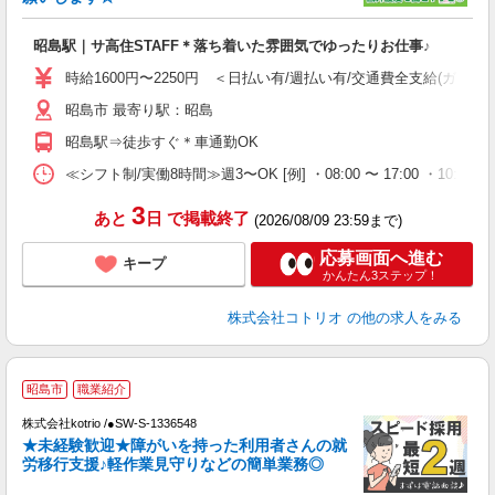
活
ル
昭島駅｜サ高住STAFF＊落ち着いた雰囲気でゆったりお仕事♪
自
時給1600円〜2250円 ＜日払い有/週払い有/交通費全支給(ガソリ
役
昭島市 最寄り駅：昭島
昭島駅⇒徒歩すぐ＊車通勤OK
≪シフト制/実働8時間≫週3〜OK [例] ・08:00 〜 17:00 ・10:00
3
あと
日
で掲載終了
(2026/08/09 23:59まで)
応募画面へ進む
キープ
かんたん3ステップ！
株式会社コトリオ
の他の求人をみる
【
昭島市
職業紹介
株式会社kotrio /●SW-S-1336548
女
★未経験歓迎★障がいを持った利用者さんの就
ド
労移行支援♪軽作業見守りなどの簡単業務◎
活