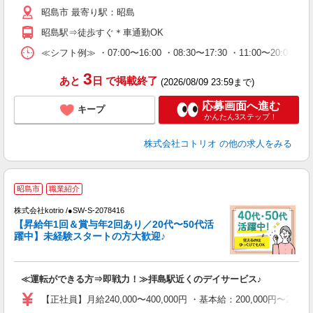
役
昭島市 最寄り駅：昭島
昭島駅⇒徒歩すぐ＊車通勤OK
≪シフト例≫ ・07:00〜16:00 ・08:30〜17:30 ・11:00〜20:00
3
あと
日
で掲載終了
(2026/08/09 23:59まで)
応募画面へ進む
キープ
かんたん3ステップ！
株式会社コトリオ
の他の求人をみる
昭島市
職業紹介
株式会社kotrio /●SW-S-2078416
【昇給年1回＆賞与年2回あり／20代〜50代活
女
躍中】未経験スタートの方大歓迎♪
ド
活
ル
≪運転ができる方⇒即戦力！≫拝島駅近くのデイサービス♪
自
【正社員】月給240,000〜400,000円 ・基本給：200,000
役