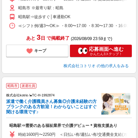
昭島市 ※最寄り駅：昭島
昭島駅⇒徒歩すぐ│車通勤OK
≪シフト例/週3〜OK≫ ・8:00〜17:00 ・8:30〜17:30 ・16:0
3
あと
日
で掲載終了
(2026/08/09 23:59まで)
応募画面へ進む
キープ
かんたん3ステップ！
株式会社コトリオ
の他の求人をみる
昭島市
派遣社員
交
円
株式会社kotrio /●TC-H-1992874
派遣で働く介護職員さん募集◎介護未経験の方
女
ブランクのある方歓迎！わからないことはすぐ
ド
聞ける環境です♪
活
ル
昭島駅⇒需要のある福祉業界で介護デビュー＊資格支援あり
自
時給1600円〜2250円 ＜日払い有/週払い有/交通費全支給(ガソリ