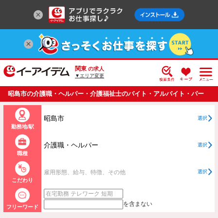
関東
の求人
▼エリア変更
昭島市の介護職・ヘルパー・介護福祉士のバイト・アルバイト・パー
トの求人情報一覧
昭島市
選択
勤務地/駅
介護職・ヘルパー
選択
職種
雇用形態、給与、特徴、その他
選択
こだわり
を含まない
フリーワード