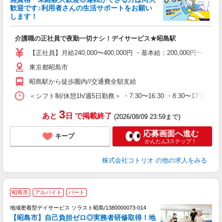
女
歓迎です♪利用者さんの生活サポートをお願い
ド
します！
活
ル
介護職の正社員で夜勤一切ナシ！デイサービス★昭島駅
自
【正社員】月給240,000〜400,000円 ・基本給：200,000
役
東京都昭島市
昭島駅から徒歩圏内//交通費全額支給
＜シフト制/休憩1h/週5日勤務＞ ・7:30〜16:30 ・8:30〜17:30 
3
あと
日
で掲載終了
(2026/08/09 23:59まで)
応募画面へ進む
キープ
かんたん3ステップ！
株式会社コトリオ
の他の求人をみる
昭島市
アルバイト
パート
自
地域密着型デイサービス ソラスト昭島/1380000073-014
【昭島市】自己負担ゼロ◎実務者研修取得！地