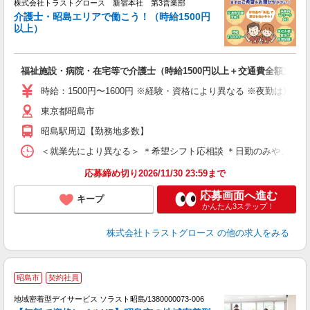
株式会社トラストグロース 新宿本社 第3営業部
介護士・昭島エリアで働こう！（時給1500円
以上）
に
福祉施設・病院・在宅等で介護士（時給1500円以上＋交通費全額支給）
時給：1500円〜1600円 ※経験・資格により異なる ※夜勤は別途
東京都昭島市
昭島駅周辺【勤務地多数】
＜就業先により異なる＞ ＊希望シフト応相談 ＊日勤のみや、夜勤
応募締め切り2026/11/30 23:59まで
応募画面へ進む
キープ
かんたん3ステップ！
株式会社トラストグロース
の他の求人をみる
昭島市
契約社員
地域密着型デイサービス ソラスト昭島/1380000073-006