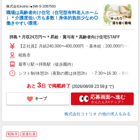
株式会社kotrio /●SW-S-2087593
女
職場は高齢者向け住宅（住宅型有料老人ホーム
ド
）＊介護度低い方も多数！身体的負担少なめ◎
活
働きやすい環境♪
ル
自
拝島＊月収24万円〜＊昇給・賞与有＊高齢者向け住宅STAFF
役
【正社員】月給240,000〜400,000円 ・基本給：200,000
昭島市
最寄り駅⇒拝島駅（徒歩圏内）
シフト制/休憩1h（夜勤の際は休憩2h） ・7:30〜16:30 ・9:00〜18
3
あと
日
で掲載終了
(2026/08/09 23:59まで)
応募画面へ進む
キープ
かんたん3ステップ！
株式会社コトリオ
の他の求人をみる
昭島市
派遣社員