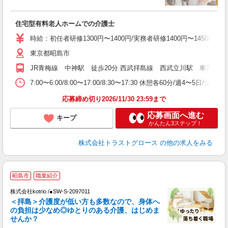
気
住宅型有料老人ホームでの介護士
時給：初任者研修1300円〜1400円/実務者研修1400円〜1450円/
東京都昭島市
JR青梅線 中神駅 徒歩20分 西武拝島線 西武立川駅 車7分 
7:00〜6:00/8:00〜17:00/8:30〜17:30 休憩各60分/週4〜5日/シフト
応募締め切り2026/11/30 23:59まで
応募画面へ進む
キープ
かんたん3ステップ！
株式会社トラストグロース
の他の求人をみる
昭島市
職業紹介
株式会社kotrio /●SW-S-2097011
女
＜拝島＞介護度が低い方も多数なので、身体へ
ド
の負担は少なめ◎ゆとりのある介護、はじめま
活
せんか？
ル