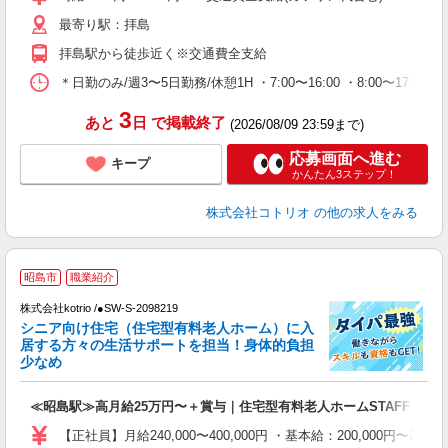
最寄り駅：拝島
拝島駅から徒歩近く※交通費全支給
＊日勤のみ/週3〜5日勤務/休憩1H ・7:00〜16:00 ・8:00〜17:00 
3
あと
日
で掲載終了
(2026/08/09 23:59まで)
応募画面へ進む
キープ
かんたん3ステップ！
株式会社コトリオ
の他の求人をみる
昭島市
職業紹介
要
株式会社kotrio /●SW-S-2098219
女
シニア向け住宅（住宅型有料老人ホーム）に入
ド
居する方々の生活サポートを担当！身体的負担
活
少なめ
ル
自
≪昭島駅≫高月給25万円〜＋賞与｜住宅型有料老人ホームSTAFF
役
【正社員】月給240,000〜400,000円 ・基本給：200,000