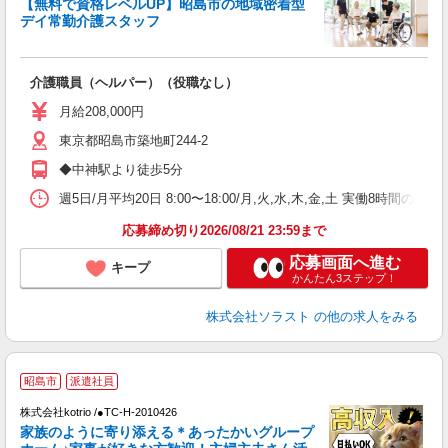
【無料で資格レベルUP】昭島市の地域密着型
デイ常勤介護スタッフ
ア
介護職員（ヘルパー）（役職なし）
未
月給208,000円
東京都昭島市築地町244-2
◆中神駅より徒歩5分
週5日/月平均20日 8:00〜18:00/月,火,水,木,金,土 実働8時間の
応募締め切り2026/08/21 23:59まで
応募画面へ進む
キープ
かんたん3ステップ！
株式会社ソラスト
の他の求人をみる
2
昭島市
派遣社員
株式会社kotrio /●TC-H-2010426
女
家族のように寄り添える＊あったかいグループ
ド