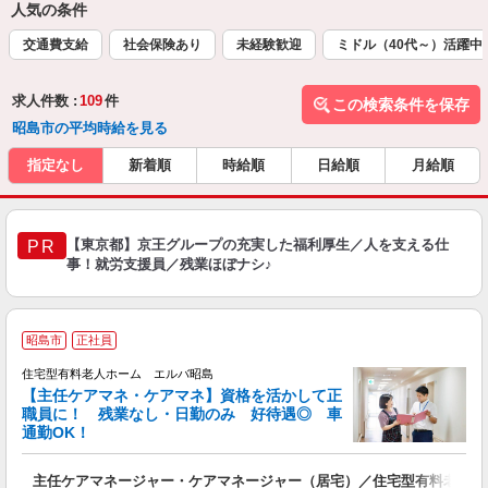
人気の条件
交通費支給
社会保険あり
未経験歓迎
ミドル（40代～）活躍中
求人件数 :
109
件
この検索条件を保存
昭島市の平均時給を見る
指定なし
新着順
時給順
日給順
月給順
【東京都】京王グループの充実した福利厚生／人を支える仕
PR
事！就労支援員／残業ほぼナシ♪
昭島市
正社員
住宅型有料老人ホーム エルバ昭島
【主任ケアマネ・ケアマネ】資格を活かして正
職員に！ 残業なし・日勤のみ 好待遇◎ 車
通勤OK！
一
主任ケアマネージャー・ケアマネージャー（居宅）／住宅型有料老人ホ
未