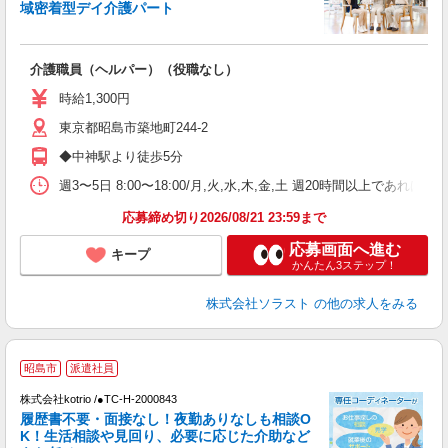
域密着型デイ介護パート
せ
介護職員（ヘルパー）（役職なし）
未
ア
時給1,300円
東京都昭島市築地町244-2
◆中神駅より徒歩5分
週3〜5日 8:00〜18:00/月,火,水,木,金,土 週20時間以上であれば
応募締め切り2026/08/21 23:59まで
応募画面へ進む
キープ
かんたん3ステップ！
株式会社ソラスト
の他の求人をみる
昭島市
派遣社員
不
株式会社kotrio /●TC-H-2000843
女
履歴書不要・面接なし！夜勤ありなしも相談O
ド
K！生活相談や見回り、必要に応じた介助など