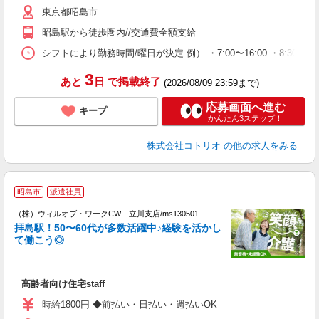
東京都昭島市
昭島駅から徒歩圏内//交通費全額支給
シフトにより勤務時間/曜日が決定 例） ・7:00〜16:00 ・8:30〜17:
3
あと
日
で掲載終了
(2026/08/09 23:59まで)
応募画面へ進む
キープ
かんたん3ステップ！
株式会社コトリオ
の他の求人をみる
昭島市
派遣社員
（株）ウィルオブ・ワークCW 立川支店/ms130501
拝島駅！50〜60代が多数活躍中♪経験を活かし
が
て働こう◎
入
場
第
高齢者向け住宅staff
ミ
～
時給1800円 ◆前払い・日払い・週払いOK
務