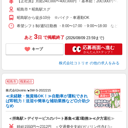
【正社員】月給240,000〜400,000円 ・基本給：200,000
昭島市＊昭島駅スグ
昭島駅から徒歩10分 ※バイク・車通勤OK
希望シフト制/週5日勤務 ・8:00〜17:00 ・9:00〜18:00 など
3
あと
日
で掲載終了
(2026/08/09 23:59まで)
応募画面へ進む
キープ
かんたん3ステップ！
株式会社コトリオ
の他の求人をみる
昭島市
職業紹介
2
株式会社kotrio /●SW-S-2022215
女
≪未経験・無資格OK！≫自動車が運転できれ
ド
ば即戦力！送迎や簡単な補助業務など◎介助少
活
なめ
ル
自
＜拝島駅＞デイサービスのパート募集≪週3勤務≫≪夕方退社≫
役
時給1550円〜2312円 ＜交通費全支給(ガソリン代含む)＞