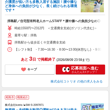
女
介護度が低い方も多数入居する施設！腰や膝な
ド
ど身体への負担が少なく、長く続けられる環境
活
です＊
ル
自
拝島駅／住宅型有料老人ホームSTAFF＊腰や膝への負担少なめ◎
役
時給1550円〜2312円 ＜交通費全支給(ガソリン代含む)＞
最寄り駅：拝島
拝島駅から徒歩近く※交通費全支給
【シフト制】 ・7:30〜16:30 ・8:00〜13:00(休憩なし) ・9:0
3
あと
日
で掲載終了
(2026/08/09 23:59まで)
応募画面へ進む
キープ
かんたん3ステップ！
株式会社コトリオ
の他の求人をみる
2
昭島市
職業紹介
株式会社kotrio /●SW-S-2097871
無資格・未経験大歓迎◎運転ができる方は尚大