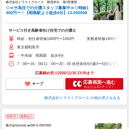
株式会社トラストグロース 新宿本社 第3営業部
◇≪サ高住での介護スタッフ募集中≫◇時給1
400円〜！【昭島駅より徒歩4分】13-050008
気
サービス付き高齢者向け住宅での介護士
時給：初任者研修1400円〜1450円 実務者研修1450円〜15
東京都昭島市
・中央線 昭島駅 徒歩4分
7：00〜16：00/11：00〜20：00 休憩各60分/週3〜5日/シフト制
応募締め切り2026/11/30 23:59まで
応募画面へ進む
キープ
かんたん3ステップ！
株式会社トラストグロース
の他の求人をみる
昭島市
職業紹介
◎
株式会社kotrio /●SW-S-2007650