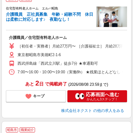
住宅型有料老人ホーム エルバ昭島
介護職員 正社員募集 年齢・経験不問 休日
は柔軟に対応します♪ 夜勤なし！
◆
介護職員／住宅型有料老人ホーム
未
（
［初任者・実務者］月給27万円〜 ［介護福祉士］ 月給28万円〜 
あ
東京都昭島市美堀町2-1-6
格
西武拝島線「西武立川駅」徒歩7分 ★車通勤可
7:00〜16:00・10:00〜19:00（実働8h） ★残業ほとんどなし ★夜
2
あと
日
で掲載終了
(2026/08/08 23:59まで)
応募画面へ進む
キープ
かんたん3ステップ！
株式会社ネクスト
の他の求人をみる
2
昭島市
職業紹介