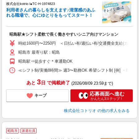
日
株式会社kotrio /●TC-H-1974823
利用者さんの暮らしを支えます♪清潔感のあふ
女
れる職場で、心にゆとりをもってスタート！
ド
活
ル
昭島駅★シフト柔軟で長く働きやすいシニア向けマンション
自
時給1600円〜2250円 ＜日払い有/週払い有/交通費全支給(ガソリ
役
昭島市 最寄り駅：昭島
昭島駅⇒徒歩すぐ＊車通勤OK
≪シフト制/実働8時間≫ 週3〜勤務OK 希望シフト制 [例] ・8:00〜17:
3
あと
日
で掲載終了
(2026/08/09 23:59まで)
応募画面へ進む
キープ
かんたん3ステップ！
株式会社コトリオ
の他の求人をみる
昭島市
派遣社員