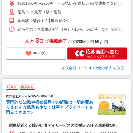
役
時給1700円〜2250円 ＜日払い有/週払い有/交通費全支給(ガソリ
昭島市 ※最寄り駅：昭島
昭島駅⇒徒歩すぐ│車通勤OK
24時間のうち実働8時間 （例）7-16時、8-17時 など ※夜勤専
3
あと
日
で掲載終了
(2026/08/09 23:59まで)
応募画面へ進む
キープ
かんたん3ステップ！
株式会社コトリオ
の他の求人をみる
昭島市
職業紹介
株式会社kotrio /●SW-S-1867558
女
専門的な知識や福祉業界での経験は一切必要あ
ド
りません☆残業も少なく仕事とプライベートを
活
両立できます♪
ル
自
昭島駅近く☆障がい者デイサービスの支援STAFF☆未経験OK♪
役