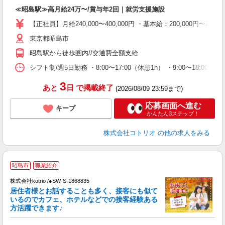
自
≪昭島駅≫高月給24万〜/賞与年2回｜就労支援施設
役
【正社員】月給240,000〜400,000円 ・基本給：200,000
東京都昭島市
昭島駅から徒歩圏内//交通費全額支給
シフト制/週5日勤務 ・8:00〜17:00（休憩1h） ・9:00〜18:0
3
あと
日
で掲載終了
(2026/08/09 23:59まで)
応募画面へ進む
キープ
かんたん3ステップ！
株式会社コトリオ
の他の求人をみる
昭島市
職業紹介
株式会社kotrio /●SW-S-1868835
居住者様とお話することも多く、接客にも似て
女
いるのでカフェ、ホテルなどでの接客経験ある
ド
方活躍できます♪
活
ル