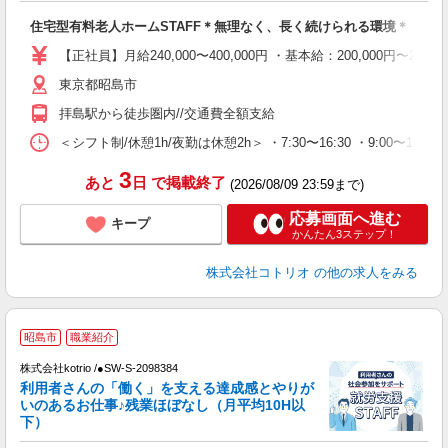
自
住宅型有料老人ホームSTAFF＊無理なく、長く続けられる環境＊
役
【正社員】月給240,000〜400,000円 ・基本給：200,000
東京都昭島市
拝島駅から徒歩圏内//交通費全額支給
＜シフト制/休憩1h/夜勤は休憩2h＞ ・7:30〜16:30 ・9:00〜18:0
3
あと
日
で掲載終了
(2026/08/09 23:59まで)
応募画面へ進む
キープ
かんたん3ステップ！
株式会社コトリオ
の他の求人をみる
2
昭島市
職業紹介
株式会社kotrio /●SW-S-2098384
女
利用者さんの「働く」を支える達成感とやりが
ド
いのあるお仕事♪残業ほぼなし（月平均10H以
活
下）
ル