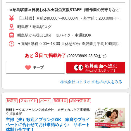
ル
自
≪昭島駅前≫日祝お休み★就労支援STAFF（軽作業の見守りなど）
役
【正社員】月給240,000〜400,000円 ・基本給：200,000
昭島市＊昭島駅スグ
昭島駅から徒歩10分 ※バイク・車通勤OK
▼週5日勤務 9:00〜18:00 ※休憩60分 ※残業月平均10時間以下
3
あと
日
で掲載終了
(2026/08/09 23:59まで)
応募画面へ進む
キープ
かんたん3ステップ！
株式会社コトリオ
の他の求人をみる
昭島市
アルバイト
パート
派遣社員
紹介予定派遣
の
日研トータルソーシング株式会社 メディカルケア事業部/
費
立川事業所
【
主婦（夫）歓迎／ブランクOK 家庭やプライ
4
ベートに合わせてお仕事始めよう♪ サポート
体制万全です！