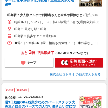
ホーム♪家事が好きな方歓迎！主婦主夫さん活
活
躍中
ル
自
昭島駅＊少人数グルホで利用者さんと家事や掃除など♪日払いOK
役
時給1600円〜2250円 ＜日払い有/週払い有/交通費全支給(ガソリ
昭島市 最寄り駅：昭島
昭島駅⇒徒歩すぐ＊車通勤OK
◆週3日〜勤務OK（曜日相談もお気軽に！） ◆残業なし！日勤のみの勤務もOK 
3
あと
日
で掲載終了
(2026/08/09 23:59まで)
応募画面へ進む
キープ
かんたん3ステップ！
株式会社コトリオ
の他の求人をみる
昭島市
職業紹介
株式会社kotrio /●SW-S-2078145
女
週3日勤務OK&残業少なめのパートスタッフ大
ド
募集☆自分のペースでのんびり働きたい方にぴ