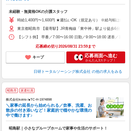
宅
入
未経験・無資格OKの介護スタッフ
未
婦
時給1,400円〜1,600円 ★週払いOK（規定あり） ※給与幅は経
～
東京都昭島市 【最寄駅】JR青梅線「東中神」駅より徒歩6分 ★勤
あ
日
【シフト例】 早番／7:00〜16:00 日勤／9:00〜18:00
録
得
応募締め切り2026/08/31 23:59まで
応募画面へ進む
キープ
かんたん3ステップ！
日研トータルソーシング株式会社
の他の求人をみる
昭島市
派遣社員
◎
株式会社kotrio /●TC-H-1974898
女
＼家事の延長から始められる／炊事、洗濯、お
ド
散歩の付き添いなど！家庭的で穏やかな環境の
活
中で働けます♪
ル
自
昭島駅｜小さなグループホームで家事や生活のサポート！