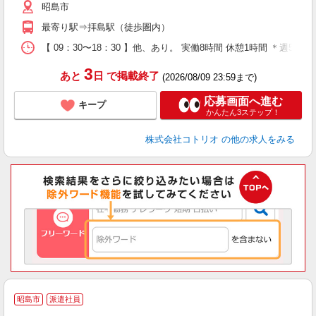
昭島市
最寄り駅⇒拝島駅（徒歩圏内）
【 09：30〜18：30 】他、あり。 実働8時間 休憩1時間 ＊週5日
3
あと
日
で掲載終了
(2026/08/09 23:59まで)
応募画面へ進む
キープ
かんたん3ステップ！
株式会社コトリオ
の他の求人をみる
昭島市
派遣社員