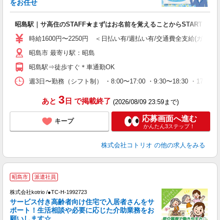
活
をお任せ
ル
自
昭島駅｜サ高住のSTAFF★まずはお名前を覚えることからSTART
役
時給1600円〜2250円 ＜日払い有/週払い有/交通費全支給(ガソリ
昭島市 最寄り駅：昭島
昭島駅⇒徒歩すぐ＊車通勤OK
週3日〜勤務（シフト制） ・8:00〜17:00 ・9:30〜18:30 ・17:
3
あと
日
で掲載終了
(2026/08/09 23:59まで)
応募画面へ進む
キープ
かんたん3ステップ！
株式会社コトリオ
の他の求人をみる
2
昭島市
派遣社員
株式会社kotrio /●TC-H-1992723
サービス付き高齢者向け住宅で入居者さんをサ
女
ポート！生活相談や必要に応じた介助業務をお
ド
願いします☆