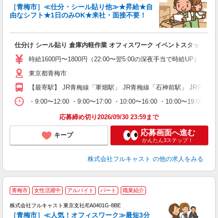
［青梅市］≪仕分・シール貼り他≫★昇給★自
由なシフト★1日のみOK★来社・面接不要！
み
友
仕分け シール貼り 倉庫内軽作業 オフィスワーク イベントスタッフ等
リ
～
時給1600円〜1800円（22:00〜翌5:00の深夜手当で時給UP） 
り
東京都青梅市
以
勤
【最寄駅】 JR青梅線「軍畑駅」 JR青梅線「石神前駅」 JR青梅
車
支
・9:00〜12:00 ・9:00〜17:00 ・10:00〜16:00 ・10
応募締め切り2026/09/30 23:59まで
応募画面へ進む
キープ
かんたん3ステップ！
株式会社フルキャスト
の他の求人をみる
青梅市
女性活躍中
アルバイト
パート
職業紹介
株式会社フルキャスト東京支社/EA0401G-8BE
［青梅市］≪人気！オフィスワーク≫最短3分