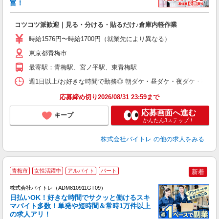
富！
ス
ロ
コツコツ派歓迎｜見る・分ける・貼るだけ♪倉庫内軽作業
即
活
時給1576円〜時給1700円（就業先により異なる）
（
短
東京都青梅市
K
最寄駅：青梅駅、宮ノ平駅、東青梅駅
日
髪
週1日以上/お好きな時間で勤務◎ 朝ダケ・昼ダケ・夜ダケ・夜勤など、 ご自
応募締め切り2026/08/31 23:59まで
応募画面へ進む
キープ
かんたん3ステップ！
株式会社バイトレ
の他の求人をみる
青梅市
女性活躍中
アルバイト
パート
新着
株式会社バイトレ（ADM810911GT09）
く
日払いOK！好きな時間でサクッと働けるスキ
マバイト多数！単発や短時間＆常時1万件以上
☆
の求人アリ！