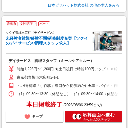
日本ピザハット株式会社
の他の求人をみる
青梅市
女性活躍中
パート
ツクイ青梅末広町（デイサービス）
未経験者歓迎/経験不問/研修制度充実【ツクイ
のデイサービス/調理スタッフ求人】
各
デイサービス 調理スタッフ（ミールケアクルー）
入
り
時給1,226円〜1,260円 ★土日祝日は時給100円アップ！ ※給
リ
東京都青梅市末広町2-1-1
ー
O
・JR青梅線「小作駅」東口から徒歩約7分 ★車・バイク・自転車
な
（1）09:30〜13:30（休憩なし） （2）09:30〜14:00（休
髪
本日掲載終了
(2026/08/06 23:59まで)
応募画面へ進む
キープ
かんたん3ステップ！