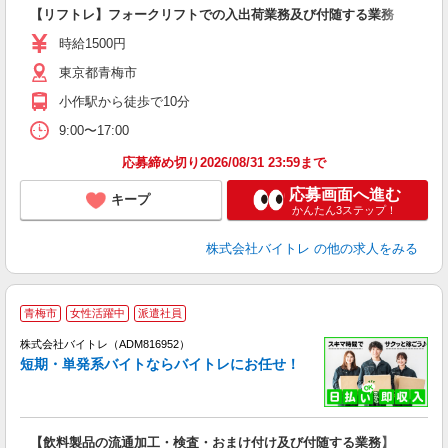
い
【リフトレ】フォークリフトでの入出荷業務及び付随する業務
即
活
時給1500円
（
東京都青梅市
煙
小作駅から徒歩で10分
9:00〜17:00
応募締め切り2026/08/31 23:59まで
応募画面へ進む
キープ
かんたん3ステップ！
株式会社バイトレ
の他の求人をみる
青梅市
女性活躍中
派遣社員
ィ
株式会社バイトレ（ADM816952）
短期・単発系バイトならバイトレにお任せ！
い
【飲料製品の流通加工・検査・おまけ付け及び付随する業務】
即