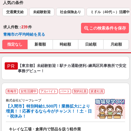
人気の条件
交通費支給
未経験歓迎
社会保険あり
ミドル（40代～）活躍中
求人件数 :
239
件
この検索条件を保存
青梅市の平均時給を見る
指定なし
新着順
時給順
日給順
月給順
【東京都】未経験歓迎！駅チカ通勤便利♪練馬区民事務所で安定
PR
事務デビュー！
青梅市
女性活躍中
アルバイト
パート
契約社員
派遣社員
き
株式会社ビリーフレーブ
女
【入間市】特別時給1,500円！業務拡大により
増員！！応募するなら今がチャンス！！土・日
り
・祝休み！
入
た
キレイな工場・倉庫内で部品を扱う軽作業
第