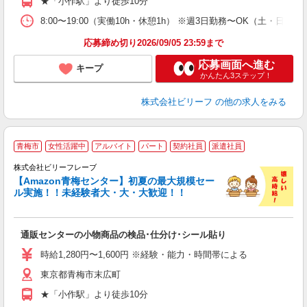
★「小作駅」より徒歩10分
8:00〜19:00（実働10h・休憩1h） ※週3日勤務〜OK（土・
応募締め切り2026/09/05 23:59まで
応募画面へ進む
キープ
かんたん3ステップ！
株式会社ビリーフ
の他の求人をみる
青梅市
女性活躍中
アルバイト
パート
契約社員
派遣社員
に
株式会社ビリーフレーブ
と
【Amazon青梅センター】初夏の最大規模セー
中
ル実施！！未経験者大・大・大歓迎！！
応
入
通販センターの小物商品の検品･仕分け･シール貼り
験
婦
時給1,280円〜1,600円 ※経験・能力・時間帯による
～
東京都青梅市末広町
昼
通
★「小作駅」より徒歩10分