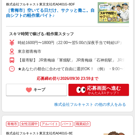
株式会社フルキャスト東京支社/EA0401G-8DF
［青梅市］空いてる日だけ、サクッと働こ。自
由シフトの軽作業バイト♪
の
スキマ時間で稼げる♪軽作業スタッフ
友
リ
時給1600円〜1800円（22:00〜翌5:00の深夜手当で時給UP） 
～
東京都青梅市
り
以
【最寄駅】 JR青梅線「軍畑駅」 JR青梅線「石神前駅」 JR青梅
勤
車
★あなたの都合に合わせて自由に選択OK！ （例） ・9:00〜12:00 ・9:0
支
応募締め切り2026/09/30 23:59まで
応募画面へ進む
キープ
かんたん3ステップ！
株式会社フルキャスト
の他の求人をみる
大
青梅市
女性活躍中
アルバイト
パート
職業紹介
ャ
回
株式会社フルキャスト東京支社/EA0401G-8E