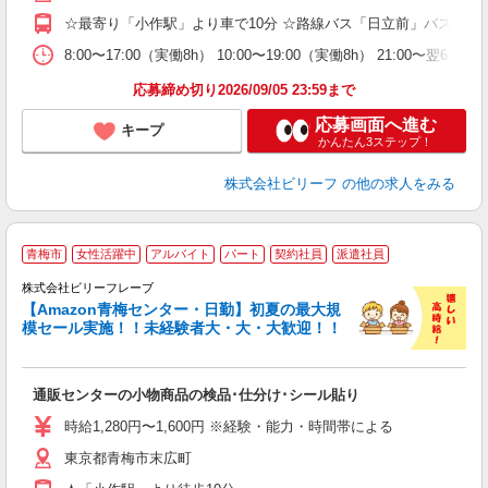
☆最寄り「小作駅」より車で10分 ☆路線バス「日立前」バス停
8:00〜17:00（実働8h） 10:00〜19:00（実働8h） 21:00〜
応募締め切り2026/09/05 23:59まで
応募画面へ進む
キープ
かんたん3ステップ！
株式会社ビリーフ
の他の求人をみる
青梅市
女性活躍中
アルバイト
パート
契約社員
派遣社員
に
株式会社ビリーフレーブ
の
【Amazon青梅センター・日勤】初夏の最大規
メ
模セール実施！！未経験者大・大・大歓迎！！
ま
入
通販センターの小物商品の検品･仕分け･シール貼り
験
婦
時給1,280円〜1,600円 ※経験・能力・時間帯による
～
東京都青梅市末広町
昼
通