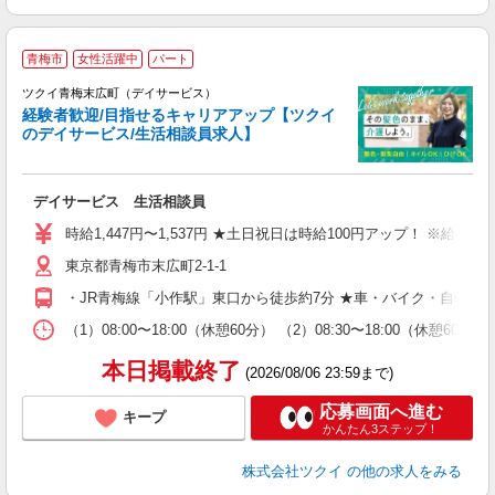
青梅市
女性活躍中
パート
ツクイ青梅末広町（デイサービス）
経験者歓迎/目指せるキャリアアップ【ツクイ
のデイサービス/生活相談員求人】
各
デイサービス 生活相談員
入
り
時給1,447円〜1,537円 ★土日祝日は時給100円アップ！ ※給
リ
東京都青梅市末広町2-1-1
ー
O
・JR青梅線「小作駅」東口から徒歩約7分 ★車・バイク・自転車
な
（1）08:00〜18:00（休憩60分） （2）08:30〜18:00
髪
本日掲載終了
(2026/08/06 23:59まで)
応募画面へ進む
キープ
かんたん3ステップ！
株式会社ツクイ
の他の求人をみる