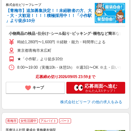
め
株式会社ビリーフレーブ
8
【青梅市】追加募集決定！！未経験者の方、大
・大・大歓迎！！！！積極採用中！！「小作駅
」より徒歩10分
に
入
小物商品の検品･仕分け･シール貼り･ピッキング･梱包など簡単な倉庫
験
婦
時給1,280円〜1,600円 ※経験・能力・時間帯による
～
東京都青梅市末広町
昼
K
★「小作駅」より徒歩10分
り
8:00〜19:00（実働10h・休憩1h） ※週3日〜OK ※土・日いず
応募締め切り2026/09/05 23:59まで
応募画面へ進む
キープ
かんたん3ステップ！
株式会社ビリーフ
の他の求人をみる
私
青梅市
女性活躍中
アルバイト
パート
医療法人社団 慶成会 青梅慶友病院