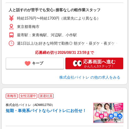
験
人と話すのが苦手でも安心♪接客なしの軽作業スタッフ
即
活
時給1576円〜時給1700円（就業先により異なる）
（
短
東京都青梅市
K
最寄駅：東青梅駅、河辺駅、小作駅
日
髪
週1日以上/お好きな時間で勤務◎ 朝ダケ・昼ダケ・夜ダケ・夜勤など、 ご自
応募締め切り2026/08/31 23:59まで
応募画面へ進む
キープ
かんたん3ステップ！
株式会社バイトレ
の他の求人をみる
青梅市
女性活躍中
派遣社員
ィ
株式会社バイトレ（ADM812750）
短期・単発系バイトならバイトレにお任せ！