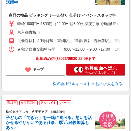
活躍中
フ
商品の検品 ピッキング シール貼り 仕分け イベントスタッフ等
友
リ
時給1600円〜1800円（22:00〜翌5:00の深夜手当で時給UP） 
～
東京都青梅市
り
以
【最寄駅】 JR青梅線「軍畑駅」 JR青梅線「石神前駅」 JR青梅
勤
車
★完全自由な勤務時間！ ・9:00〜12:00 ・9:00〜17:00 ・10
支
応募締め切り2026/09/30 23:59まで
応募画面へ進む
キープ
かんたん3ステップ！
株式会社フルキャスト
の他の求人をみる
青梅市
女性活躍中
アルバイト
パート
株式会社アスカ 八王子支店（jb661994）
子どもの「できた」を一緒に喜べる。想いを活
かせるやりがいのある仕事、駅近/経験加算も
あり♪