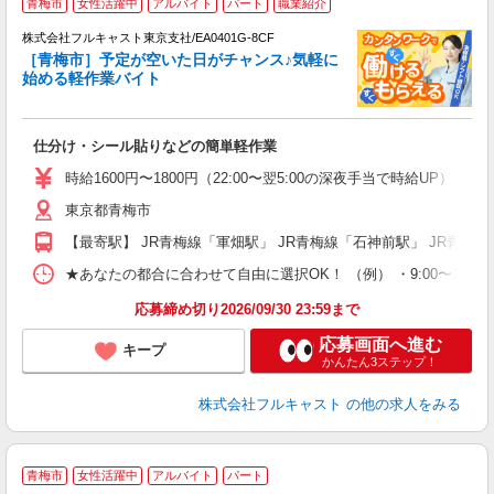
青梅市
女性活躍中
アルバイト
パート
職業紹介
株式会社フルキャスト東京支社/EA0401G-8CF
［青梅市］予定が空いた日がチャンス♪気軽に
1
始める軽作業バイト
G
る
友
仕分け・シール貼りなどの簡単軽作業
リ
～
時給1600円〜1800円（22:00〜翌5:00の深夜手当で時給UP） 
り
東京都青梅市
以
勤
【最寄駅】 JR青梅線「軍畑駅」 JR青梅線「石神前駅」 JR青梅
車
支
★あなたの都合に合わせて自由に選択OK！ （例） ・9:00〜12:00 ・9:0
応募締め切り2026/09/30 23:59まで
応募画面へ進む
キープ
かんたん3ステップ！
株式会社フルキャスト
の他の求人をみる
青梅市
女性活躍中
アルバイト
パート