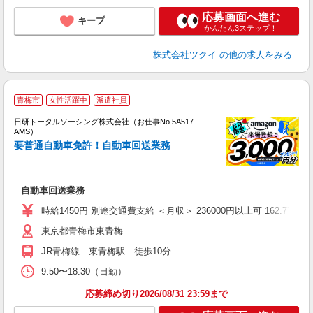
応募画面へ進む
キープ
かんたん3ステップ！
株式会社ツクイ
の他の求人をみる
◎
青梅市
女性活躍中
派遣社員
n
日研トータルソーシング株式会社（お仕事No.5A517-
ー
AMS）
z
要普通自動車免許！自動車回送業務
談
W
自動車回送業務
い
時給1450円 別途交通費支給 ＜月収＞ 236000円以上可 162.77H
東京都青梅市東青梅
JR青梅線 東青梅駅 徒歩10分
9:50〜18:30（日勤）
応募締め切り2026/08/31 23:59まで