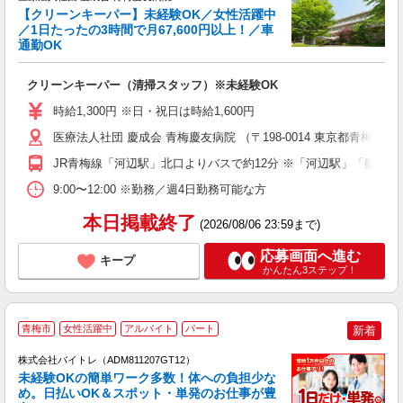
【クリーンキーパー】未経験OK／女性活躍中
務
／1日たったの3時間で月67,600円以上！／車
ラ
通勤OK
入
O
クリーンキーパー（清掃スタッフ）※未経験OK
K
通
時給1,300円 ※日・祝日は時給1,600円
医療法人社団 慶成会 青梅慶友病院 （〒198-0014 東京都青梅市大門
JR青梅線「河辺駅」北口よりバスで約12分 ※「河辺駅」「飯能
9:00〜12:00 ※勤務／週4日勤務可能な方
本日掲載終了
(2026/08/06 23:59まで)
応募画面へ進む
キープ
かんたん3ステップ！
青梅市
女性活躍中
アルバイト
パート
新着
株式会社バイトレ（ADM811207GT12）
未経験OKの簡単ワーク多数！体への負担少な
め。日払いOK＆スポット・単発のお仕事が豊