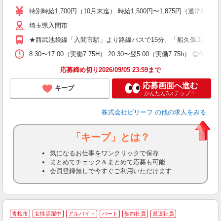
ブ
特別時給1,700円（10月末迄） 時給1,500円〜1,875円（通常時給）
払
埼玉県入間市
煙
社
★西武池袋線「入間市駅」より路線バスで15分、「船久保工場前
8:30〜17:00（実働7.75H） 20:30〜翌5:00（実働7.75h） 
応募締め切り2026/09/05 23:59まで
応募画面へ進む
キープ
かんたん3ステップ！
株式会社ビリーフ
の他の求人をみる
「キープ」とは？
気になるお仕事をワンクリックで保存
まとめてチェック＆まとめて応募も可能
会員登録無しで今すぐご利用いただけます
青梅市
女性活躍中
アルバイト
パート
契約社員
派遣社員