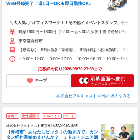
WEB登録完了！週1日〜OK★即日勤務OK♪
フ
＼大人気♪／オフィスワーク！！その他イメベントスタッフ、仕分け等
友
リ
時給1600円〜1800円（22:00〜翌5:00の深夜手当で時給UP） 
～
東京都青梅市
り
以
【最寄駅】 JR青梅線「軍畑駅」 JR青梅線「石神前駅」 JR青梅
勤
バ
・9:00〜12:00 ・9:00〜17:00 ・10:00〜16:00 ・10
通
応募締め切り2026/09/30 23:59まで
応募画面へ進む
キープ
かんたん3ステップ！
株式会社フルキャスト
の他の求人をみる
青梅市
女性活躍中
アルバイト
パート
株式会社フルキャスト東京支社/EA0401G-8AE
［青梅市］あなたにピッタリの働き方で、カン
タン軽作業始めませんか？ ミドル・シニア層