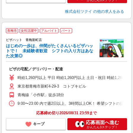
かんたん3ステップ！
株式会社ツクイ
の他の求人をみる
青梅市
女性活躍中
アルバイト
パート
♪
ピザハット 青梅新町店
はじめの一歩は、仲間がたくさんいるピザハッ
トで！ 未経験者歓迎 シフトの入り方はあな
れ
た次第◎
友
躍
ピザの宅配／デリバリー・配達
（
中
時給1,260円以上 平日 時給1,260円以上 土日・祝日 時給1,260円以
ル
東京都青梅市新町4-29-3 コトブキビル
険
日
青梅線「小作駅」徒歩18分
9:00〜23:00 内で週2日以上、3時間以上OK！ 希望シフトの
応募締め切り2026/08/31 23:59まで
応募画面へ進む
キープ
かんたん3ステップ！