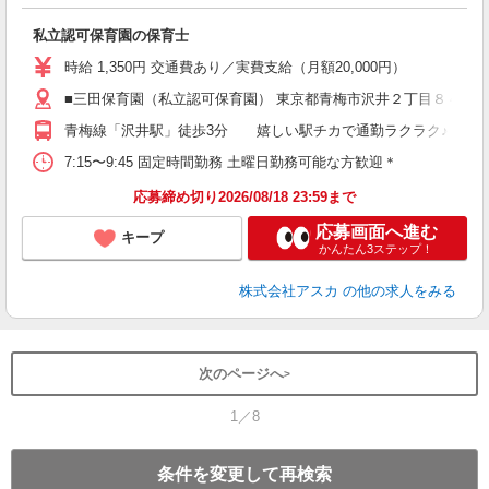
面
私立認可保育園の保育士
入
不
時給 1,350円 交通費あり／実費支給（月額20,000円）
扶
■三田保育園（私立認可保育園） 東京都青梅市沢井２丁目８４３
休
青梅線「沢井駅」徒歩3分 嬉しい駅チカで通勤ラクラク♪ 車通
7:15〜9:45 固定時間勤務 土曜日勤務可能な方歓迎＊
応募締め切り2026/08/18 23:59まで
応募画面へ進む
キープ
かんたん3ステップ！
株式会社アスカ
の他の求人をみる
次のページへ
1／8
条件を変更して再検索