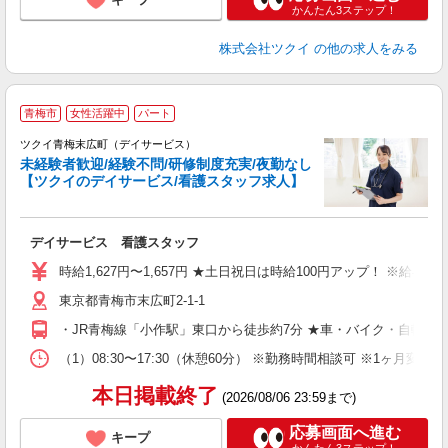
かんたん3ステップ！
株式会社ツクイ
の他の求人をみる
青梅市
女性活躍中
パート
ツクイ青梅末広町（デイサービス）
未経験者歓迎/経験不問/研修制度充実/夜勤なし
【ツクイのデイサービス/看護スタッフ求人】
各
デイサービス 看護スタッフ
入
り
時給1,627円〜1,657円 ★土日祝日は時給100円アップ！ ※給
リ
東京都青梅市末広町2-1-1
ー
O
・JR青梅線「小作駅」東口から徒歩約7分 ★車・バイク・自転車
な
（1）08:30〜17:30（休憩60分） ※勤務時間相談可 ※1ヶ月
髪
本日掲載終了
(2026/08/06 23:59まで)
応募画面へ進む
キープ