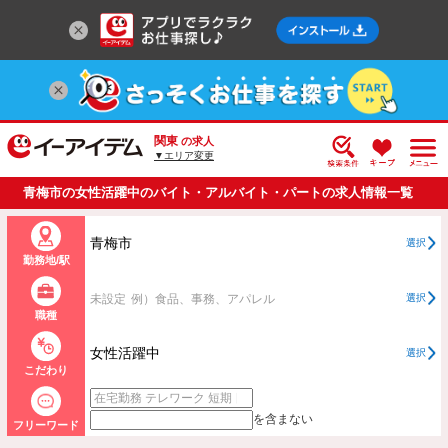
関東
の求人
▼エリア変更
青梅市の女性活躍中のバイト・アルバイト・パートの求人情報一覧
青梅市
選択
勤務地/駅
未設定
例）食品、事務、アパレル
選択
職種
女性活躍中
選択
こだわり
を含まない
フリーワード