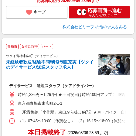
応募締め切り2026/09/05 23:59まで
応募画面へ進む
キープ
かんたん3ステップ！
株式会社ビリーフ
の他の求人をみる
青梅市
女性活躍中
パート
ツクイ青梅末広町（デイサービス）
未経験者歓迎/経験不問/研修制度充実【ツクイ
のデイサービス/送迎スタッフ求人】
各
デイサービス 送迎スタッフ（ケアドライバー）
入
り
時給1,226円〜1,267円 ★土日祝日は時給100円アップ！ ※給
リ
東京都青梅市末広町2-1-1
ー
O
・JR青梅線「小作駅」東口から徒歩約7分 ★車・バイク・自転車
な
（1）07:45〜10:00（休憩なし） （2）16:15〜18:0
髪
本日掲載終了
(2026/08/06 23:59まで)