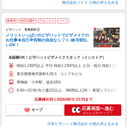
株式会社ツクイ
の他の求人をみる
青梅市
女性活躍中
アルバイト
パート
ピザハット 青梅新町店
メリットいっぱいのピザハットでピザメイクの
お仕事★自己申告制の自由なシフト♪給与前払
いOK！
う
だ
未経験OK！ピザハットピザメイクスタッフ（インストア）
友
躍
時給1,230円以上 平日 時給1,230円以上 土日・祝日 時給1,230円以
（
東京都青梅市新町4-29-3 コトブキビル
中
ル
青梅線「小作駅」徒歩18分
険
K
9:00〜23:00 内で週2日以上、3時間以上OK！ 希望シフトの
応募締め切り2026/08/31 23:59まで
応募画面へ進む
キープ
かんたん3ステップ！
日本ピザハット株式会社
の他の求人をみる