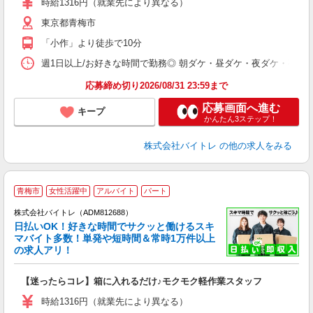
時給1316円（就業先により異なる）
（
東京都青梅市
短
K
「小作」より徒歩で10分
日
髪
週1日以上/お好きな時間で勤務◎ 朝ダケ・昼ダケ・夜ダケ・夜勤など、 ご自
応募締め切り2026/08/31 23:59まで
応募画面へ進む
キープ
かんたん3ステップ！
株式会社バイトレ
の他の求人をみる
青梅市
女性活躍中
アルバイト
パート
株式会社バイトレ（ADM812688）
く
日払いOK！好きな時間でサクッと働けるスキ
マバイト多数！単発や短時間＆常時1万件以上
☆
の求人アリ！
験
【迷ったらコレ】箱に入れるだけ♪モクモク軽作業スタッフ
即
活
時給1316円（就業先により異なる）
（