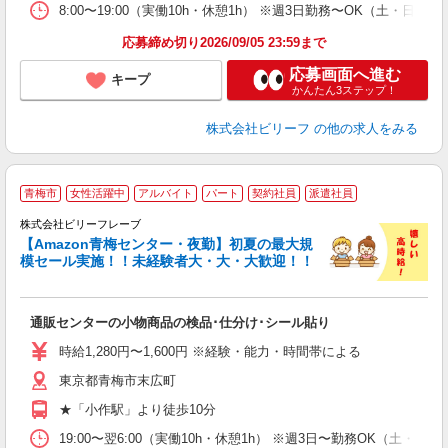
8:00〜19:00（実働10h・休憩1h） ※週3日勤務〜OK（土・日
応募締め切り2026/09/05 23:59まで
応募画面へ進む
キープ
かんたん3ステップ！
株式会社ビリーフ
の他の求人をみる
青梅市
女性活躍中
アルバイト
パート
契約社員
派遣社員
に
株式会社ビリーフレーブ
0
【Amazon青梅センター・夜勤】初夏の最大規
く
模セール実施！！未経験者大・大・大歓迎！！
り
入
通販センターの小物商品の検品･仕分け･シール貼り
験
婦
時給1,280円〜1,600円 ※経験・能力・時間帯による
～
東京都青梅市末広町
昼
通
★「小作駅」より徒歩10分
19:00〜翌6:00（実働10h・休憩1h） ※週3日〜勤務OK（土・