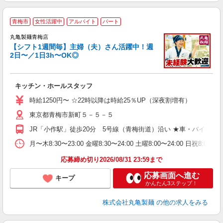
青梅市
女性活躍中
アルバイト
パート
丸亀製麺青梅店
【シフト1週間毎】主婦（夫）さん活躍中！週
2日〜／1日3h〜OK◎
ル
キッチン・ホールスタッフ
入
者
時給1250円〜 ☆22時以降は時給25％UP（深夜割増有）
歓
東京都青梅市新町５－５－５
～
り
JR「小作駅」徒歩20分 5号線（青梅街道）沿い ★車・バイク
勤
べ
月〜木8:30〜23:00 金曜8:30〜24:00 土曜8:00〜2
迎
応募締め切り2026/08/31 23:59まで
応募画面へ進む
キープ
かんたん3ステップ！
株式会社丸亀製麺
の他の求人をみる