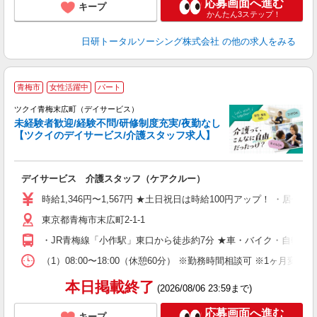
応募画面へ進む
キープ
かんたん3ステップ！
日研トータルソーシング株式会社
の他の求人をみる
青梅市
女性活躍中
パート
ツクイ青梅末広町（デイサービス）
未経験者歓迎/経験不問/研修制度充実/夜勤なし
【ツクイのデイサービス/介護スタッフ求人】
各
デイサービス 介護スタッフ（ケアクルー）
入
り
時給1,346円〜1,567円 ★土日祝日は時給100円アップ！ ・居
リ
東京都青梅市末広町2-1-1
ー
O
・JR青梅線「小作駅」東口から徒歩約7分 ★車・バイク・自転車
な
（1）08:00〜18:00（休憩60分） ※勤務時間相談可 ※1ヶ
髪
本日掲載終了
(2026/08/06 23:59まで)
応募画面へ進む
キープ