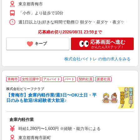
東京都青梅市
短
K
「小作」より徒歩で10分
日
髪
週1日以上/お好きな時間で勤務◎ 朝ダケ・昼ダケ・夜ダケ・夜勤など、 ご自
応募締め切り2026/08/31 23:59まで
応募画面へ進む
キープ
かんたん3ステップ！
株式会社バイトレ
の他の求人をみる
青梅市
女性活躍中
アルバイト
パート
契約社員
派遣社員
キ
株式会社ビリーフクラブ
く
【青梅市】倉庫内軽作業/週3日〜OK/土日・平
日のみも歓迎/未経験者大歓迎♪
に
入
験
倉庫内軽作業
婦
～
時給1,280円〜1,600円 ※経験・能力等による
週
東京都青梅市新町
残