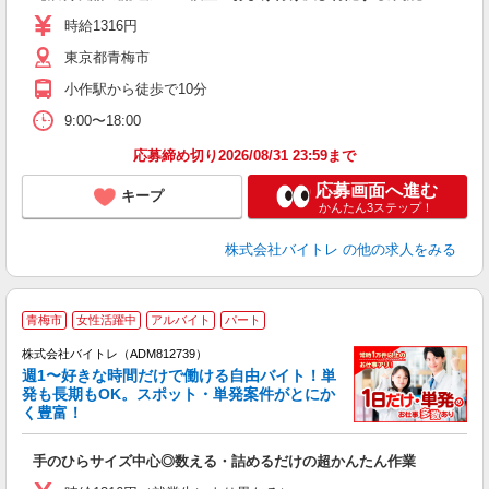
活
時給1316円
（
東京都青梅市
煙
K.
小作駅から徒歩で10分
9:00〜18:00
応募締め切り2026/08/31 23:59まで
応募画面へ進む
キープ
かんたん3ステップ！
株式会社バイトレ
の他の求人をみる
青梅市
女性活躍中
アルバイト
パート
株式会社バイトレ（ADM812739）
週1〜好きな時間だけで働ける自由バイト！単
発も長期もOK。スポット・単発案件がとにか
も
く豊富！
気
手のひらサイズ中心◎数える・詰めるだけの超かんたん作業
即
活