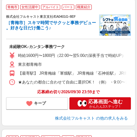
青梅市
女性活躍中
アルバイト
パート
職業紹介
株式会社フルキャスト東京支社/EA0401G-8EF
［青梅市］スキマ時間でサクッと事務デビュー
で
。好きな日だけ働こう♪
定
未経験OK♪カンタン事務ワーク
友
リ
時給1600円〜1800円（22:00〜翌5:00の深夜手当で時給UP） 
～
東京都青梅市
り
以
【最寄駅】 JR青梅線「軍畑駅」 JR青梅線「石神前駅」 JR青梅
勤
バ
★あなたの都合に合わせて自由に選択OK！ （例） ・9:00〜12:00 ・9:0
通
応募締め切り2026/09/30 23:59まで
応募画面へ進む
キープ
かんたん3ステップ！
株式会社フルキャスト
の他の求人をみる