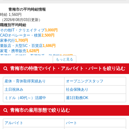
青梅市の平均時給情報
時給 1,560円
（2026年08月03日更新）
職種別平均時給
その他IT・クリエイティブ
3,000円
CADオペレーター・積算
2,500円
家事代行
1,700円
量販店・大型SC・百貨店
1,686円
家電・携帯販売
1,628円
看護師・保健師・看護助手・助産師
1,618円
もっと見る
一般・営業事務
1,600円
イベント・キャンペーン
1,600円
青梅市の特徴でバイト・アルバイト・パートを絞り込む
フォークリフト
1,588円
介護職・ヘルパー
1,580円
産休・育休取得実績あり
オープニングスタッフ
青梅市の他の職種の平均時給を見る
土日祝休み
社会保険あり
ミドル（40代～）活躍中
週1日勤務OK
青梅市の雇用形態で絞り込む
アルバイト
パート