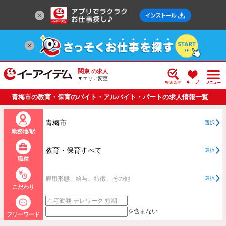
関東
の求人
▼エリア変更
青梅市の教育・保育のバイト・アルバイト・パートの求人情報一覧
青梅市
選択
勤務地/駅
教育・保育すべて
選択
職種
雇用形態、給与、特徴、その他
選択
こだわり
を含まない
フリーワード