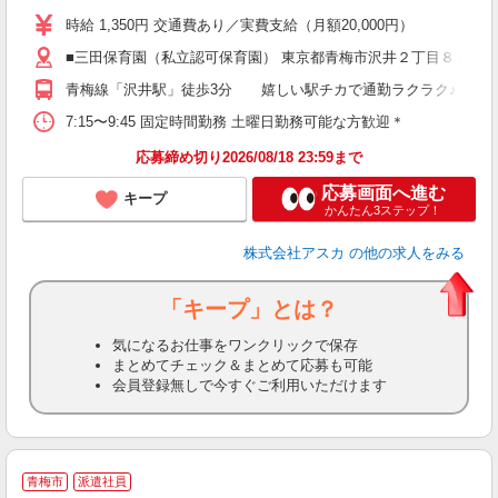
不
時給 1,350円 交通費あり／実費支給（月額20,000円）
扶
■三田保育園（私立認可保育園） 東京都青梅市沢井２丁目８４３
休
青梅線「沢井駅」徒歩3分 嬉しい駅チカで通勤ラクラク♪ 車通
7:15〜9:45 固定時間勤務 土曜日勤務可能な方歓迎＊
応募締め切り2026/08/18 23:59まで
応募画面へ進む
キープ
かんたん3ステップ！
株式会社アスカ
の他の求人をみる
「キープ」とは？
気になるお仕事をワンクリックで保存
まとめてチェック＆まとめて応募も可能
会員登録無しで今すぐご利用いただけます
青梅市
派遣社員