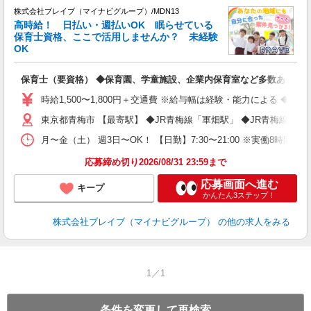
株式会社ブレイブ（マイナビグループ）/MDN13
高時給！ 日払い・週払いOK 眠らせている
保育士資格、ここで活用しませんか？ 未経験
OK
■
N
保育士（要資格） ◆保育園、学童施設、企業内保育室など多数あり
フ
シ
時給1,500〜1,800円＋交通費 ※給与幅は経験・能力による ◆
東京都青梅市 【最寄駅】 ◆JR青梅線「軍畑駅」 ◆JR青梅線「
月〜金（土） 週3日〜OK！ 【日勤】7:30〜21:00 ※実働8時間
応募締め切り2026/08/31 23:59まで
応募画面へ進む
キープ
かんたん3ステップ！
株式会社ブレイブ（マイナビグループ）
の他の求人をみる
1／1
条件を変更して再検索