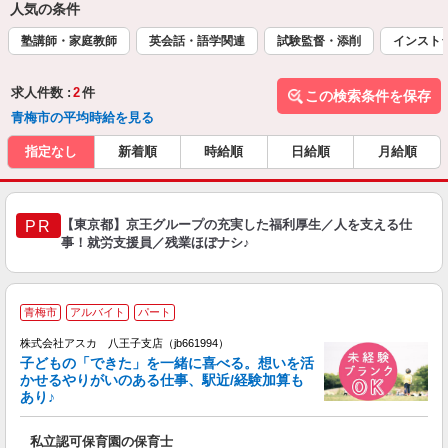
人気の条件
塾講師・家庭教師
英会話・語学関連
試験監督・添削
インスト
求人件数 :
2
件
この検索条件を保存
青梅市の平均時給を見る
指定なし
新着順
時給順
日給順
月給順
【東京都】京王グループの充実した福利厚生／人を支える仕
PR
事！就労支援員／残業ほぼナシ♪
青梅市
アルバイト
パート
株式会社アスカ 八王子支店（jb661994）
子どもの「できた」を一緒に喜べる。想いを活
かせるやりがいのある仕事、駅近/経験加算も
あり♪
面
私立認可保育園の保育士
入