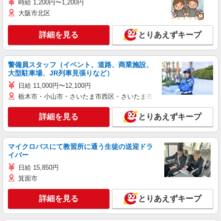
時給 1,200円〜1,200円
大阪市北区
詳細を見る
とりあえずキープ
警備員スタッフ（イベント、道路、商業施設、
大型駐車場、JR列車見張りなど）
日給 11,000円〜12,100円
栃木市・小山市・さいたま市西区・さいたま市岩槻区・久喜市・蓮田
詳細を見る
とりあえずキープ
マイクロバスにて教習所に通う生徒の送迎ドラ
イバー
日給 15,850円
箕面市
詳細を見る
とりあえずキープ