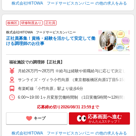
株式会社HITOWA フードサービスカンパニー
の他の求人をみる
板橋区
研修制度あり
正社員
務
株式会社HITOWA フードサービスカンパニー
正社員募集！資格・経験を活かして安定して働
ける調理師のお仕事
食
の
福祉施設での調理師【正社員】
早
日
月給26万円〜28万円 ※給与は経験や前職給与に応じて決定します。
未
サンライズ・ヴィラ小竹向原 （東京都板橋区向原1丁目5-15）
婦
～
有楽町線「小竹向原」駅より徒歩6分
フ
6:00〜19:00 1ヶ月変形労働時間制 （1日実働5時間〜12時間） シ
ま
応募締め切り2026/08/31 23:59まで
応募画面へ進む
キープ
かんたん3ステップ！
株式会社HITOWA フードサービスカンパニー
の他の求人をみる