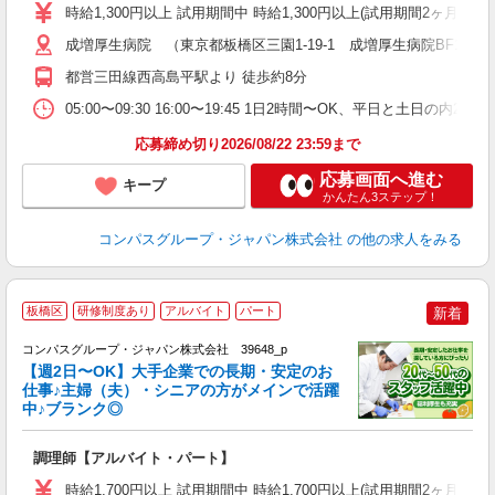
歓
時給1,300円以上 試用期間中 時給1,300円以上(試用期間2ヶ月
～
用
成増厚生病院 （東京都板橋区三園1-19-1 成増厚生病院BF1）
2
都営三田線西高島平駅より 徒歩約8分
内
副
05:00〜09:30 16:00〜19:45 1日2時間〜OK、平日と土日の内
応募締め切り2026/08/22 23:59まで
応募画面へ進む
キープ
かんたん3ステップ！
コンパスグループ・ジャパン株式会社
の他の求人をみる
板橋区
研修制度あり
アルバイト
パート
新着
コンパスグループ・ジャパン株式会社 39648_p
く
【週2日〜OK】大手企業での長期・安定のお
仕事♪主婦（夫）・シニアの方がメインで活躍
中♪ブランク◎
大
調理師【アルバイト・パート】
入
歓
時給1,700円以上 試用期間中 時給1,700円以上(試用期間2ヶ月