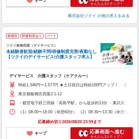
キープ
かんたん3ステップ！
株式会社ツクイ
の他の求人をみる
板橋区
研修制度あり
パート
ツクイ板橋四葉（デイサービス）
未経験者歓迎/経験不問/研修制度充実/夜勤なし
【ツクイのデイサービス/介護スタッフ求人】
各
デイサービス 介護スタッフ（ケアクルー）
入
り
時給1,346円〜1,577円 ★土日祝日は時給100円アップ！ ・居
リ
東京都板橋区四葉2-1-12
ー
O
・都営地下鉄三田線「高島平駅」から徒歩約13分 ・東武東上線「
な
（1）08:00〜18:00（休憩60分） （2）08:30〜13:30
髪
応募締め切り2026/08/20 23:59まで
応募画面へ進む
キープ
かんたん3ステップ！