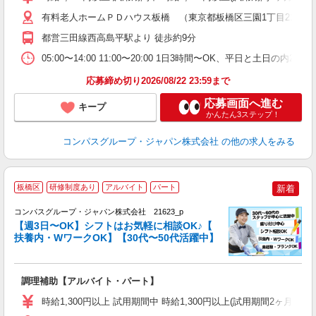
～
用
有料老人ホームＰＤハウス板橋 （東京都板橋区三園1丁目21-2）
週
都営三田線西高島平駅より 徒歩約9分
内
食
05:00〜14:00 11:00〜20:00 1日3時間〜OK、平日と土日の内
応募締め切り2026/08/22 23:59まで
応募画面へ進む
キープ
かんたん3ステップ！
コンパスグループ・ジャパン株式会社
の他の求人をみる
板橋区
研修制度あり
アルバイト
パート
新着
コンパスグループ・ジャパン株式会社 21623_p
く
【週3日〜OK】シフトはお気軽に相談OK♪【
扶養内・WワークOK】【30代〜50代活躍中】
大
調理補助【アルバイト・パート】
入
歓
時給1,300円以上 試用期間中 時給1,300円以上(試用期間2ヶ月
～