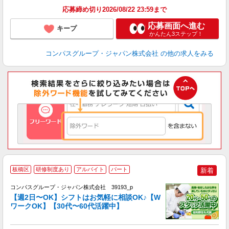
応募締め切り2026/08/22 23:59まで
応募画面へ進む
キープ
かんたん3ステップ！
コンパスグループ・ジャパン株式会社
の他の求人をみる
板橋区
研修制度あり
アルバイト
パート
新着
コンパスグループ・ジャパン株式会社 39193_p
く
【週2日〜OK】シフトはお気軽に相談OK♪【W
ワークOK】【30代〜60代活躍中】
大