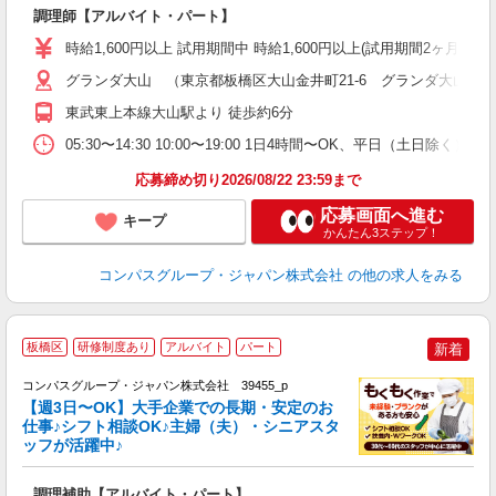
調理師【アルバイト・パート】
入
歓
時給1,600円以上 試用期間中 時給1,600円以上(試用期間2ヶ月
～
用
グランダ大山 （東京都板橋区大山金井町21-6 グランダ大山内）
週
東武東上本線大山駅より 徒歩約6分
内
ク
05:30〜14:30 10:00〜19:00 1日4時間〜OK、平日（土日除
応募締め切り2026/08/22 23:59まで
応募画面へ進む
キープ
かんたん3ステップ！
コンパスグループ・ジャパン株式会社
の他の求人をみる
板橋区
研修制度あり
アルバイト
パート
新着
コンパスグループ・ジャパン株式会社 39455_p
く
【週3日〜OK】大手企業での長期・安定のお
仕事♪シフト相談OK♪主婦（夫）・シニアスタ
ッフが活躍中♪
大
調理補助【アルバイト・パート】
入