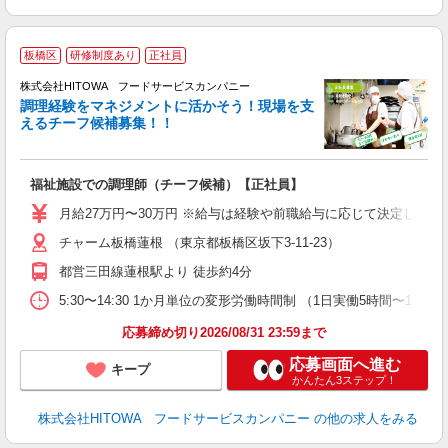
板橋区
研修制度あり
正社員
株式会社HITOWA フードサービスカンパニー
調理経験をマネジメントに活かそう！現場を支
えるチーフ候補募集！！
の
福祉施設での調理師（チーフ候補）【正社員】
朝
e
月給27万円〜30万円 ※給与は経験や前職給与に応じて決定します。
チャーム板橋蓮根 （東京都板橋区坂下3-11-23）
迎
ル
都営三田線蓮根駅より 徒歩約4分
り
煙
5:30〜14:30 1か月単位の変形労働時間制 （1日実働5時間〜12時間） シフ
食
応募締め切り2026/08/31 23:59まで
応募画面へ進む
キープ
かんたん3ステップ！
株式会社HITOWA フードサービスカンパニー
の他の求人をみる