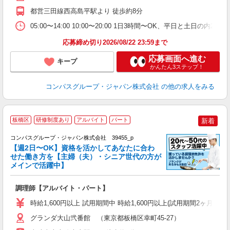
～
都営三田線西高島平駅より 徒歩約8分
務
通
05:00〜14:00 10:00〜20:00 1日3時間〜OK、平日と土日の内
応募締め切り2026/08/22 23:59まで
応募画面へ進む
キープ
かんたん3ステップ！
コンパスグループ・ジャパン株式会社
の他の求人をみる
板橋区
研修制度あり
アルバイト
パート
新着
コンパスグループ・ジャパン株式会社 39455_p
く
【週2日〜OK】資格を活かしてあなたに合わ
せた働き方を【主婦（夫）・シニア世代の方が
メインで活躍中】
大
調理師【アルバイト・パート】
入
歓
時給1,600円以上 試用期間中 時給1,600円以上(試用期間2ヶ月
～
用
グランダ大山弐番館 （東京都板橋区幸町45-27）
週