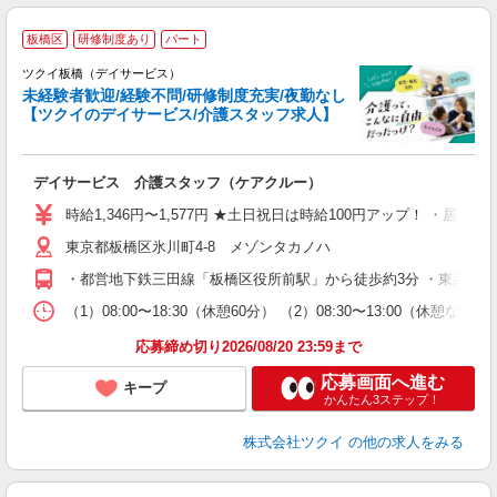
板橋区
研修制度あり
パート
ツクイ板橋（デイサービス）
未経験者歓迎/経験不問/研修制度充実/夜勤なし
【ツクイのデイサービス/介護スタッフ求人】
各
デイサービス 介護スタッフ（ケアクルー）
入
り
時給1,346円〜1,577円 ★土日祝日は時給100円アップ！ ・居
リ
東京都板橋区氷川町4-8 メゾンタカノハ
ー
O
・都営地下鉄三田線「板橋区役所前駅」から徒歩約3分 ・東武東上
な
（1）08:00〜18:30（休憩60分） （2）08:30〜13:00
髪
応募締め切り2026/08/20 23:59まで
応募画面へ進む
キープ
かんたん3ステップ！
株式会社ツクイ
の他の求人をみる