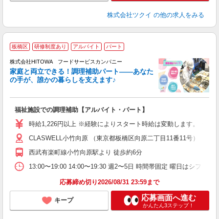
株式会社ツクイ
の他の求人をみる
板橋区
研修制度あり
アルバイト
パート
調
株式会社HITOWA フードサービスカンパニー
家庭と両立できる！調理補助パート――あなた
の手が、誰かの暮らしを支えます♪
し
ン
福祉施設での調理補助【アルバイト・パート】
昼
W
時給1,226円以上 ※経験によりスタート時給は変動します。 ※
CLASWELL小竹向原 （東京都板橋区向原二丁目11番11号）
迎
ル
西武有楽町線小竹向原駅より 徒歩約6分
り
煙
13:00〜19:00 14:00〜19:30 週2〜5日 時間帯固定 曜日はシフト制
食
応募締め切り2026/08/31 23:59まで
応募画面へ進む
キープ
かんたん3ステップ！