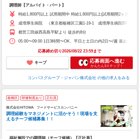
調理師【アルバイト・パート】
入
歓
時給1,800円以上 試用期間中 時給1,800円以上(試用期間2ヶ月
～
用
成増厚生病院 （東京都板橋区三園1-19-1 成増厚生病院BF1）
週
都営三田線西高島平駅より 徒歩約8分
内
ー
05:00〜09:00 1日3時間〜OK、平日と土日の内2日〜/週 週あた
応募締め切り2026/08/22 23:59まで
応募画面へ進む
キープ
かんたん3ステップ！
コンパスグループ・ジャパン株式会社
の他の求人をみる
板橋区
研修制度あり
正社員
株式会社HITOWA フードサービスカンパニー
調理経験をマネジメントに活かそう！現場を支
えるチーフ候補募集！！
の
福祉施設での調理師（チーフ候補）【正社員】