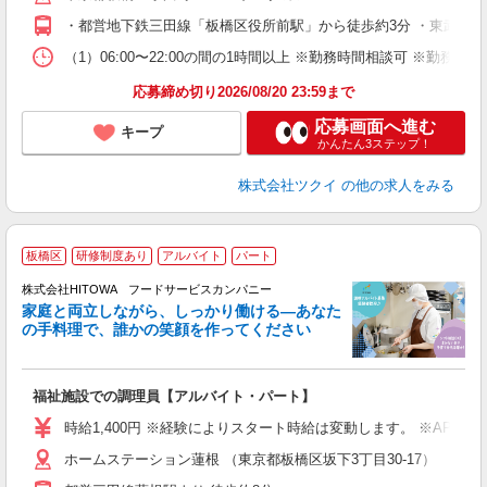
O
・都営地下鉄三田線「板橋区役所前駅」から徒歩約3分 ・東武東上
な
（1）06:00〜22:00の間の1時間以上 ※勤務時間相談可 ※勤務
髪
応募締め切り2026/08/20 23:59まで
応募画面へ進む
キープ
かんたん3ステップ！
株式会社ツクイ
の他の求人をみる
板橋区
研修制度あり
アルバイト
パート
ー
株式会社HITOWA フードサービスカンパニー
家庭と両立しながら、しっかり働ける―あなた
の手料理で、誰かの笑顔を作ってください
て
福祉施設での調理員【アルバイト・パート】
朝
面
時給1,400円 ※経験によりスタート時給は変動します。 ※AP
ホームステーション蓮根 （東京都板橋区坂下3丁目30-17）
フ
ダ