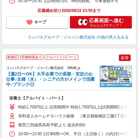
05:30〜19:30 上記時間の内、8時間勤務。 ※車通勤不可 
応募締め切り2026/08/22 23:59まで
応募画面へ進む
キープ
かんたん3ステップ！
コンパスグループ・ジャパン株式会社
の他の求人をみる
板橋区
研修制度あり
アルバイト
パート
新着
コンパスグループ・ジャパン株式会社 39648_p
く
【週2日〜OK】大手企業での長期・安定のお
仕事♪主婦（夫）・シニアの方がメインで活躍
中♪ブランク◎
大
栄養士【アルバイト・パート】
入
歓
時給1,700円以上 試用期間中 時給1,700円以上(試用期間2ヶ月
～
用
有料老人ホームＰＤハウス板橋 （東京都板橋区三園1丁目21-2）
～
都営三田線西高島平駅より 徒歩約9分
務
O
10:00〜13:00 1日3時間〜OK、平日（土日除く）の内2日〜/週