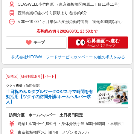
CLASWELL小竹向原 （東京都板橋区向原二丁目11番11号）
迎
ル
西武有楽町線小竹向原駅より 徒歩約6分
り
煙
5:30〜19:00 1ヶ月単位の変形労働時間制 実働40時間以内／週平均
食
応募締め切り2026/08/31 23:59まで
応募画面へ進む
キープ
かんたん3ステップ！
株式会社HITOWA フードサービスカンパニー
の他の求人をみる
板橋区
研修制度あり
パート
ツクイ板橋（訪問介護）
土日祝のみ＆ダブルワークOK/スキマ時間を有
効活用【ツクイの訪問介護/ホームヘルパー求
人】
各
訪問介護 ホームヘルパー 土日祝日限定
入
り
時給1,470円〜1,980円 ・身体介護手当:500円/時間 ・早朝夜間
リ
東京都板橋区氷川町4-8 メゾンタカノハ
ー