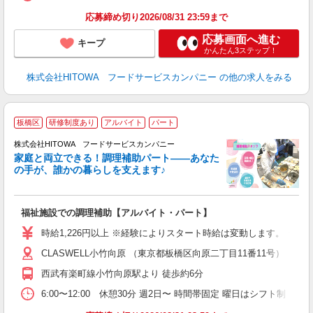
食
応募締め切り2026/08/31 23:59まで
応募画面へ進む
キープ
かんたん3ステップ！
株式会社HITOWA フードサービスカンパニー
の他の求人をみる
板橋区
研修制度あり
アルバイト
パート
調
株式会社HITOWA フードサービスカンパニー
家庭と両立できる！調理補助パート――あなた
の手が、誰かの暮らしを支えます♪
し
ン
福祉施設での調理補助【アルバイト・パート】
朝
接
時給1,226円以上 ※経験によりスタート時給は変動します。 ※
者
CLASWELL小竹向原 （東京都板橋区向原二丁目11番11号）
リ
ー
西武有楽町線小竹向原駅より 徒歩約6分
煙
6:00〜12:00 休憩30分 週2日〜 時間帯固定 曜日はシフト制
助