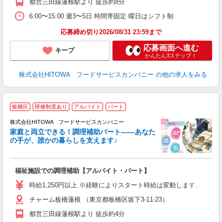
都営三田線蓮根駅より 徒歩約8分
分
6:00〜15:00 週3〜5日 時間帯固定 曜日はシフト制
補
応募締め切り2026/08/31 23:59まで
応募画面へ進む
キープ
かんたん3ステップ！
株式会社HITOWA フードサービスカンパニー
の他の求人をみる
板橋区
研修制度あり
アルバイト
パート
調
株式会社HITOWA フードサービスカンパニー
家庭と両立できる！調理補助パート――あなた
の手が、誰かの暮らしを支えます♪
し
ン
福祉施設での調理補助【アルバイト・パート】
朝
接
時給1,250円以上 ※経験によりスタート時給は変動します。 ※
者
チャーム板橋蓮根 （東京都板橋区坂下3-11-23）
リ
ー
都営三田線蓮根駅より 徒歩約4分