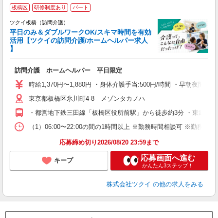
板橋区
研修制度あり
パート
ツクイ板橋（訪問介護）
平日のみ＆ダブルワークOK/スキマ時間を有効
活用【ツクイの訪問介護/ホームヘルパー求人
】
各
訪問介護 ホームヘルパー 平日限定
入
り
時給1,370円〜1,880円 ・身体介護手当:500円/時間 ・早朝夜間
リ
東京都板橋区氷川町4-8 メゾンタカノハ
ー
O
・都営地下鉄三田線「板橋区役所前駅」から徒歩約3分 ・東武東上
な
（1）06:00〜22:00の間の1時間以上 ※勤務時間相談可 ※勤務
髪
応募締め切り2026/08/20 23:59まで
応募画面へ進む
キープ
かんたん3ステップ！
株式会社ツクイ
の他の求人をみる