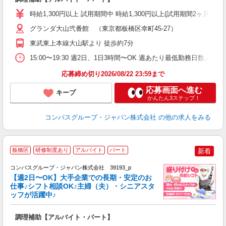
歓
時給1,300円以上 試用期間中 時給1,300円以上(試用期間2ヶ月
～
用
グランダ大山弐番館 （東京都板橋区幸町45-27）
～
東武東上本線大山駅より 徒歩約7分
扶
15:00〜19:30 週2日、1日3時間〜OK 週あたり最低勤務日数／3日
応募締め切り2026/08/22 23:59まで
応募画面へ進む
キープ
かんたん3ステップ！
コンパスグループ・ジャパン株式会社
の他の求人をみる
板橋区
研修制度あり
アルバイト
パート
新着
コンパスグループ・ジャパン株式会社 39193_p
く
【週2日〜OK】大手企業での長期・安定のお
仕事♪シフト相談OK♪主婦（夫）・シニアスタ
ッフが活躍中♪
大
調理補助【アルバイト・パート】
入