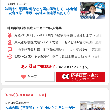
山印醸造株式会社
味噌や中華調味料などを国内製造している老舗
で
・安定企業！手厚い待遇＆住宅手当あり◎
る
入
味噌等調味料製造メーカーの法人営業
昼
月給215,000円〜280,000円 ※経験等考慮し優遇します 
族
東京都板橋区成増1-30-13 成増トーセイビル6階 ◎転勤は基本的
・地下鉄有楽町線「地下鉄成増駅」 より徒歩1分 ・東武東上線
9:00〜17:30（休憩50分） ※年に数回土曜日出勤あり （会社カ
8
あと
日
で掲載終了
(2026/08/17 23:59まで)
応募画面へ進む
キープ
かんたん3ステップ！
板橋区
研修制度あり
正社員
ミクロ精工株式会社
＜総合職（営業等）＞“かゆいところに手が届