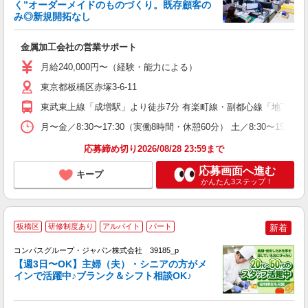
く”オーダーメイドのものづくり。既存顧客の
み◎新規開拓なし
は
金属加工会社の営業サポート
入
～
月給240,000円〜（経験・能力による）
O
東京都板橋区赤塚3-6-11
研
東武東上線「成増駅」より徒歩7分 有楽町線・副都心線「地下鉄成
月〜金／8:30〜17:30（実働8時間・休憩60分） 土／8:30
応募締め切り2026/08/28 23:59まで
応募画面へ進む
キープ
かんたん3ステップ！
板橋区
研修制度あり
アルバイト
パート
新着
コンパスグループ・ジャパン株式会社 39185_p
く
【週3日〜OK】主婦（夫）・シニアの方がメ
インで活躍中♪ブランク＆シフト相談OK♪
大