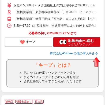
格
月給265,000円〜 ★介護福祉士の方は資格手当20,000円／月 
週
【板橋営業所】東京都板橋区蓮根三丁目28-13 ピュアフォレスト西
り
【板橋営業所】都営三田線「西台駅」東口より約5分 【小平営業所
8:30〜17:30（お客様都合、交通事情等により前後する場合あり）
応募締め切り2026/08/31 23:59まで
応募画面へ進む
キープ
かんたん3ステップ！
株式会社ASCare
の他の求人をみる
「キープ」とは？
気になるお仕事をワンクリックで保存
まとめてチェック＆まとめて応募も可能
会員登録無しで今すぐご利用いただけます
板橋区
研修制度あり
正社員