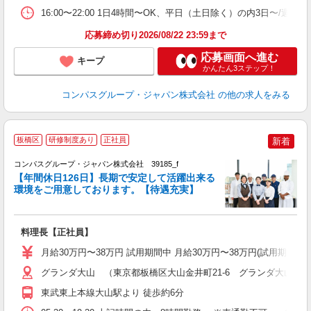
16:00〜22:00 1日4時間〜OK、平日（土日除く）の内3日〜/週
応募締め切り2026/08/22 23:59まで
応募画面へ進む
キープ
かんたん3ステップ！
コンパスグループ・ジャパン株式会社
の他の求人をみる
板橋区
研修制度あり
正社員
新着
コンパスグループ・ジャパン株式会社 39185_f
【年間休日126日】長期で安定して活躍出来る
環境をご用意しております。【待遇充実】
ま
料理長【正社員】
入
卒
月給30万円〜38万円 試用期間中 月給30万円〜38万円(試用期間3ヶ
ミ
あ
グランダ大山 （東京都板橋区大山金井町21-6 グランダ大山内）
休
東武東上本線大山駅より 徒歩約6分
助