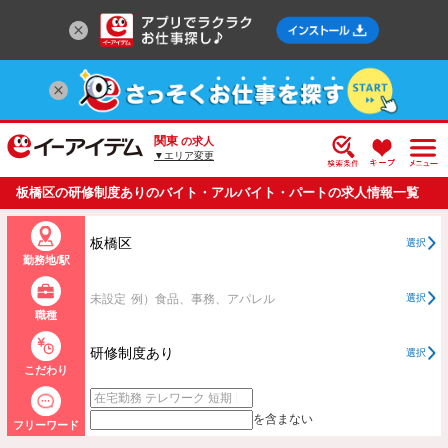
関東
の求人
▼エリア変更
板橋区の研修制度ありのバイト・アルバイト・パートの求人情報一覧
板橋区
選択
勤務地/駅
未設定
例）食品、事務、アパレル
選択
職種
研修制度あり
選択
こだわり
を含まない
フリーワード