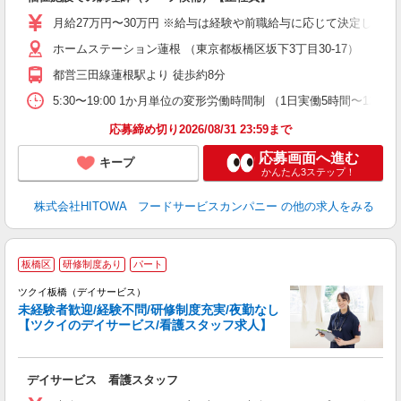
朝
e
月給27万円〜30万円 ※給与は経験や前職給与に応じて決定します。
ホームステーション蓮根 （東京都板橋区坂下3丁目30-17）
迎
ル
都営三田線蓮根駅より 徒歩約8分
り
煙
5:30〜19:00 1か月単位の変形労働時間制 （1日実働5時間〜12時間） シフ
食
応募締め切り2026/08/31 23:59まで
応募画面へ進む
キープ
かんたん3ステップ！
株式会社HITOWA フードサービスカンパニー
の他の求人をみる
板橋区
研修制度あり
パート
ツクイ板橋（デイサービス）
未経験者歓迎/経験不問/研修制度充実/夜勤なし
【ツクイのデイサービス/看護スタッフ求人】
各
デイサービス 看護スタッフ
入
り