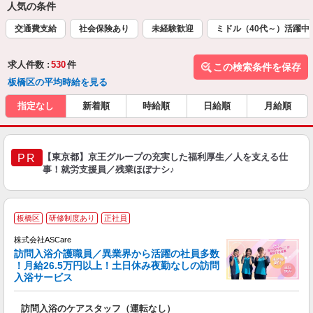
人気の条件
交通費支給
社会保険あり
未経験歓迎
ミドル（40代～）活躍中
求人件数 :
530
件
この検索条件を保存
板橋区の平均時給を見る
指定なし
新着順
時給順
日給順
月給順
【東京都】京王グループの充実した福利厚生／人を支える仕
PR
事！就労支援員／残業ほぼナシ♪
ア
板橋区
研修制度あり
正社員
リ
れ
株式会社ASCare
訪問入浴介護職員／異業界から活躍の社員多数
！月給26.5万円以上！土日休み夜勤なしの訪問
業
入浴サービス
ま
訪問入浴のケアスタッフ（運転なし）
入