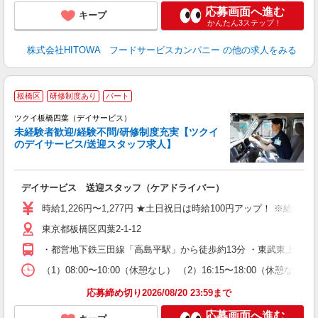
応募画面へ進む
キープ
かんたん3ステップ！
株式会社HITOWA フードサービスカンパニー
の他の求人をみる
板橋区
研修制度あり
パート
ツクイ板橋四葉（デイサービス）
未経験者歓迎/経験不問/研修制度充実【ツクイ
のデイサービス/送迎スタッフ求人】
各
デイサービス 送迎スタッフ（ケアドライバー）
入
り
時給1,226円〜1,277円 ★土日祝日は時給100円アップ！ ※給
リ
東京都板橋区四葉2-1-12
ー
O
・都営地下鉄三田線「高島平駅」から徒歩約13分 ・東武東上線「
な
（1）08:00〜10:00（休憩なし） （2）16:15〜18:00
髪
応募締め切り2026/08/20 23:59まで
応募画面へ進む