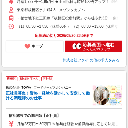
時給1,727円〜1,957円 ★土日祝日は時給100円アップ！ ※給
リ
東京都板橋区氷川町4-8 メゾンタカノハ
ー
O
・都営地下鉄三田線「板橋区役所前駅」から徒歩約3分 ・東武東上
な
（1）08:30〜17:30（休憩60分） （2）08:30〜13:00（
髪
応募締め切り2026/08/20 23:59まで
応募画面へ進む
キープ
かんたん3ステップ！
株式会社ツクイ
の他の求人をみる
板橋区
研修制度あり
正社員
務
株式会社HITOWA フードサービスカンパニー
正社員募集！資格・経験を活かして安定して働
ける調理師のお仕事
食
の
福祉施設での調理師【正社員】
朝
e
月給28万円〜30万円 ※給与は経験や前職給与に応じて決定します。