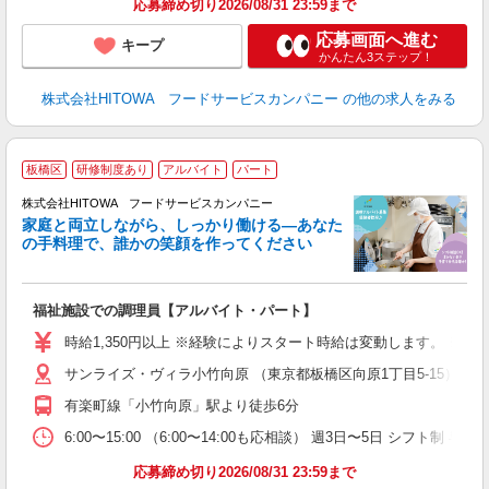
応募締め切り2026/08/31 23:59まで
応募画面へ進む
キープ
かんたん3ステップ！
株式会社HITOWA フードサービスカンパニー
の他の求人をみる
板橋区
研修制度あり
アルバイト
パート
ー
株式会社HITOWA フードサービスカンパニー
家庭と両立しながら、しっかり働ける―あなた
の手料理で、誰かの笑顔を作ってください
て
福祉施設での調理員【アルバイト・パート】
朝
面
時給1,350円以上 ※経験によりスタート時給は変動します。 ※
サンライズ・ヴィラ小竹向原 （東京都板橋区向原1丁目5-15）
フ
ダ
有楽町線「小竹向原」駅より徒歩6分
分
6:00〜15:00 （6:00〜14:00も応相談） 週3日〜5日 
補
応募締め切り2026/08/31 23:59まで