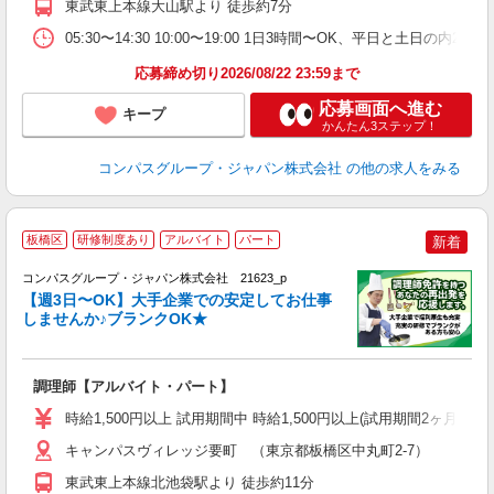
東武東上本線大山駅より 徒歩約7分
内
ー
05:30〜14:30 10:00〜19:00 1日3時間〜OK、平日と土日の内
応募締め切り2026/08/22 23:59まで
応募画面へ進む
キープ
かんたん3ステップ！
コンパスグループ・ジャパン株式会社
の他の求人をみる
板橋区
研修制度あり
アルバイト
パート
新着
コンパスグループ・ジャパン株式会社 21623_p
く
【週3日〜OK】大手企業での安定してお仕事
しませんか♪ブランクOK★
大
調理師【アルバイト・パート】
入
歓
時給1,500円以上 試用期間中 時給1,500円以上(試用期間2ヶ月
～
用
キャンパスヴィレッジ要町 （東京都板橋区中丸町2-7）
勤
東武東上本線北池袋駅より 徒歩約11分
業