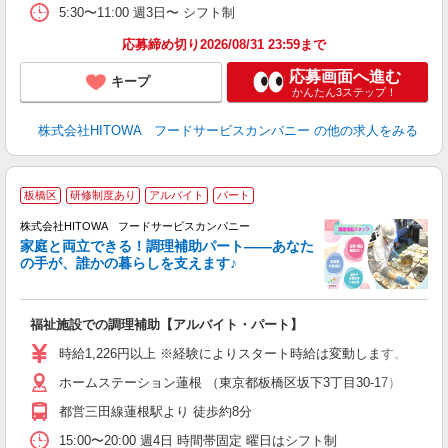
煙
5:30〜11:00 週3日〜 シフト制
助
応募締め切り2026/08/31 23:59まで
応募画面へ進む
キープ
かんたん3ステップ！
株式会社HITOWA フードサービスカンパニー
の他の求人をみる
板橋区
研修制度あり
アルバイト
パート
調
株式会社HITOWA フードサービスカンパニー
家庭と両立できる！調理補助パート――あなた
の手が、誰かの暮らしを支えます♪
し
ン
福祉施設での調理補助【アルバイト・パート】
昼
W
時給1,226円以上 ※経験によりスタート時給は変動します。 ※
ホームステーション蓮根 （東京都板橋区坂下3丁目30-17）
迎
ル
都営三田線蓮根駅より 徒歩約8分
り
煙
15:00〜20:00 週4日 時間帯固定 曜日はシフト制