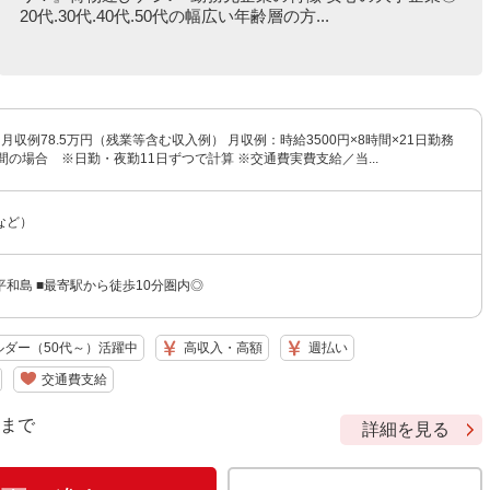
20代.30代.40代.50代の幅広い年齢層の方...
 ※月収例78.5万円（残業等含む収入例） 月収例：時給3500円×8時間×21日勤務
間の場合 ※日勤・夜勤11日ずつで計算 ※交通費実費支給／当...
など）
和島 ■最寄駅から徒歩10分圏内◎
ルダー（50代～）活躍中
高収入・高額
週払い
交通費支給
9 まで
詳細を見る