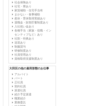
社会保険あり
社宅・寮あり
家賃補助・住宅手当有
まかない・食事補助
産休・育休取得実績あり
退職金・財形貯蓄制度あり
入社祝い金あり
各種手当（家族・役職・イン
センティブなど）あり
社割・特典あり
送迎あり
制服貸与
研修制度あり
社員登用あり
資格取得支援制度あり
大田区の他の雇用形態のお仕事
アルバイト
パート
正社員
契約社員
派遣社員
紹介予定派遣
職業紹介
業務委託