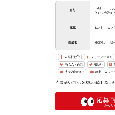
時給1500
給与
的かつ合理的と
職種
仕分け・ピッ
勤務地
東京都大田区
未経験歓迎
フリーター歓迎
高収入・高額
週払い
扶養内勤務OK
副業・Wワー
応募締め切り: 2026/08/31 23:5
応募
かんた