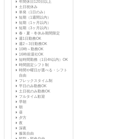
年間休日120日以上
土日祝休み
単発（1日のみ）
短期（1週間以内）
短期（1ヶ月以内）
短期（3ヶ月以内）
春・夏・冬休み期間限定
週1日勤務OK
週2～3日勤務OK
10時～勤務OK
16時前退社OK
短時間勤務（1日4h以内）OK
時間固定シフト制
時間や曜日が選べる・シフト
自由
フレックスタイム制
平日のみ勤務OK
土日祝のみ勤務OK
フルタイム歓迎
早朝
朝
昼
夕方
夜
深夜
服装自由
髪型・髪色自由