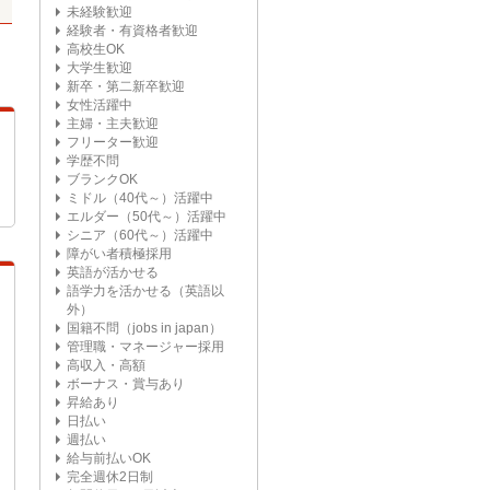
未経験歓迎
経験者・有資格者歓迎
高校生OK
大学生歓迎
新卒・第二新卒歓迎
女性活躍中
主婦・主夫歓迎
フリーター歓迎
学歴不問
ブランクOK
ミドル（40代～）活躍中
エルダー（50代～）活躍中
シニア（60代～）活躍中
障がい者積極採用
英語が活かせる
語学力を活かせる（英語以
外）
国籍不問（jobs in japan）
管理職・マネージャー採用
高収入・高額
ボーナス・賞与あり
昇給あり
日払い
週払い
給与前払いOK
完全週休2日制