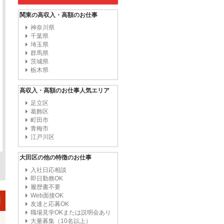
関東の高収入・高額のお仕事
神奈川県
千葉県
埼玉県
群馬県
茨城県
栃木県
高収入・高額のお仕事人気エリア
足立区
葛飾区
町田市
青梅市
江戸川区
大田区の他の特徴のお仕事
入社日応相談
即日勤務OK
履歴書不要
Web面接OK
友達と応募OK
職場見学OKまたは説明会あり
大量募集（10名以上）