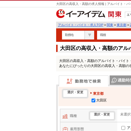
大田区の高収入・高額の求人情報 | アルバイト・
エ
関東
アルバイト・バイト・求人TOP
>
関東
>
東京都
>
勤務地
職種
大田区の高収入・高額のアル
大田区の高収入・高額のアルバイト・バイト
あなたにぴったりの大田区の高収入・高額の
勤務地で検索
通勤時間・区
選択・変更
東京都
大田区
未選択
選択・変更
職種
ア
雇用形態