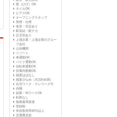
髭（ひげ）OK
ネイルOK
ピアスOK
オープニングスタッフ
禁煙・分煙
食堂・売店あり
駅直結・駅チカ
託児所あり
上場企業・上場企業のグルー
プ会社
公的機関
リゾート
車通勤OK
バイク通勤OK
自転車通勤OK
扶養内勤務OK
残業ほぼなし
残業少なめ（月20h未満）
在宅ワーク・テレワーク可
内職
副業・WワークOK
転勤なし
無期雇用派遣
登録制
有休取得率80%以上
交通費支給