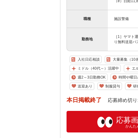
（e）日給11,87
職種
施設警備
［1］ヤマト
勤務地
り無料送迎バス
入社日応相談
大量募集（10
ミドル（40代～）活躍中
エ
週2～3日勤務OK
時間や曜日
送迎あり
制服貸与
研
本日掲載終了
応募締め切り: 202
応募
かんた