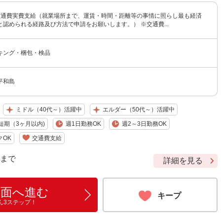
円 交通費実費支給（就業場所まで、運賃・時間・距離等の事情に照らし最も経済
認められる経路及び方法で申請をお願いします。） ※交通費...
キング・梱包・検品
平和島
ミドル（40代～）活躍中
エルダー（50代～）活躍中
短期（3ヶ月以内)
週1日勤務OK
週2～3日勤務OK
クOK
交通費支給
9 まで
詳細を見る
画面へ進む
キープ
ん3ステップ！