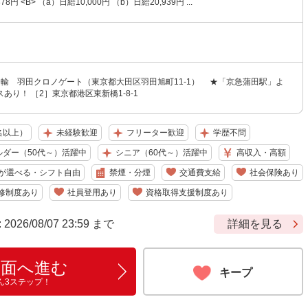
8円 <B> （a）日給10,000円 （b）日給20,939円 ...
運輸 羽田クロノゲート（東京都大田区羽田旭町11-1） ★「京急蒲田駅」よ
あり！ ［2］東京都港区東新橋1-8-1
名以上）
未経験歓迎
フリーター歓迎
学歴不問
ルダー（50代～）活躍中
シニア（60代～）活躍中
高収入・高額
が選べる・シフト自由
禁煙・分煙
交通費支給
社会保険あり
修制度あり
社員登用あり
資格取得支援制度あり
6/08/07 23:59 まで
詳細を見る
画面へ進む
キープ
ん3ステップ！