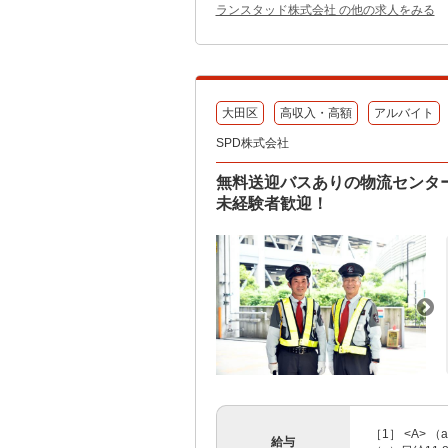
ランスタッド株式会社 の他の求人をみる
大田区
高収入・高額
アルバイト
SPD株式会社
無料送迎バスありの物流センタ
未経験者歓迎！
［1］ <A> （
給与