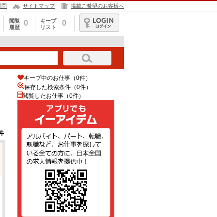
質問
サイトマップ
掲載ご希望のお客様へ
閲覧
キープ
0
0
履歴
リスト
ログイン
キープ中のお仕事（0件）
保存した検索条件（
0
件）
閲覧したお仕事（0件）
件