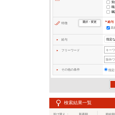
契
職
嘱
給与
選択・変更
特徴
高
給与
フリーワード
その他の条件
指定
この
検索結果一覧
並び替え ：
新着順
時給順