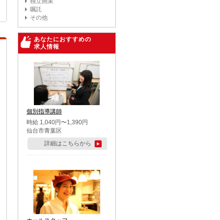
独立開業
嘱託
その他
あなたにおすすめの
求人情報
個別指導講師
時給 1,040円〜1,390円
仙台市青葉区
詳細はこちらから