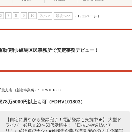
6
7
8
9
10
次へ >
最後へ>>
( 1 / 22ページ )
通勤便利♪練馬区民事務所で安定事務デビュー！
支店 （新宿事業所）/FDRV101803
万5000円以上も可（FDRV101803）
【自宅に居ながら登録完了！電話登録も実施中★】 大型ド
ライバー必見☆20〜50代活躍中！『日払いや週払いア
リ！』荷物運びナシ♪ ●勤務先企業の特徴 安心の大手企業◎