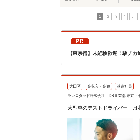
1
2
3
4
5
PR
【東京都】未経験歓迎！駅チカ
大田区
高収入・高額
派遣社員
ランスタッド株式会社 DR事業部 東京・千葉
大型車のテストドライバー 月収78