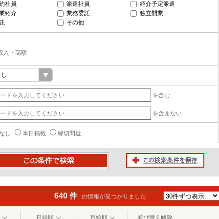
約社員
派遣社員
紹介予定派遣
業紹介
業務委託
独立開業
託
その他
収入・高額
を含む
を含まない
なし
本日掲載
締切間近
この検索条件を保存
条件で検索
640 件
の情報が見つかりました
日給順
月給順
並び替え解除