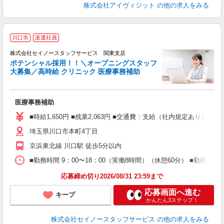
株式会社アイヴィジット
の他の求人をみる
＼
川口市
派遣社員
員
事
株式会社セイノースタッフサービス 関東支店
日
ポテンシャル採用！！＼オープニングスタッフ
タ
大募集／高時給 クリニック 医療事務補助
躍
K
医療事務補助
■時給1,650円 ■残業2,063円 ■交通費：支給（社内規定あり） 月
埼玉県川口市本町4丁目
京浜東北線 川口駅 徒歩5分以内
■勤務時間 9：00〜18：00（実働8時間）（休憩60分） ■勤務
応募締め切り2026/08/31 23:59まで
応募画面へ進む
キープ
かんたん3ステップ！
株式会社セイノースタッフサービス
の他の求人をみる