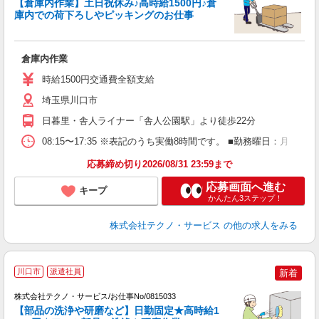
【倉庫内作業】土日祝休み♪高時給1500円♪倉
庫内での荷下ろしやピッキングのお仕事
『
倉庫内作業
履
高
時給1500円交通費全額支給
埼玉県川口市
日暮里・舎人ライナー「舎人公園駅」より徒歩22分
08:15〜17:35 ※表記のうち実働8時間です。 ■勤務曜日：月
応募締め切り2026/08/31 23:59まで
応募画面へ進む
キープ
かんたん3ステップ！
株式会社テクノ・サービス
の他の求人をみる
川口市
派遣社員
新着
株式会社テクノ・サービス/お仕事No/0815033
【部品の洗浄や研磨など】日勤固定★高時給1