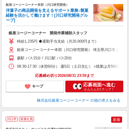
銀座コージーコーナー本部（川口研究開発）
洋菓子の商品開発を支えるサポート業務♪製菓
経験を活かして働けます！[川口研究開発グル
ープ]
ま
銀座コージーコーナー 開発作業補助スタッフ
入
ー
時給1,235円 ◆通勤手当支給（月20,000円まで）
禁
銀座コージーコーナー本部（川口研究開発） 埼玉県川口市上青木6-3
副
り
蕨駅 バス15分 / 川口駅 バス20分
08:30-17:30（休憩60分） 週5日（土日含む） ○残業は月
応募締め切り2026/08/31 23:59まで
応募画面へ進む
キープ
かんたん3ステップ！
株式会社銀座コージーコーナー
の他の求人をみる
川口市
派遣社員
新着