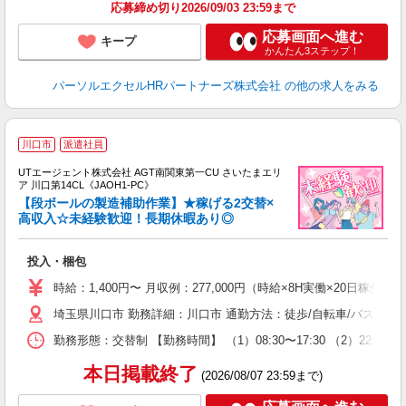
応募締め切り2026/09/03 23:59まで
応募画面へ進む
キープ
かんたん3ステップ！
パーソルエクセルHRパートナーズ株式会社
の他の求人をみる
川口市
派遣社員
UTエージェント株式会社 AGT南関東第一CU さいたまエリ
ア 川口第14CL《JAOH1-PC》
【段ボールの製造補助作業】★稼げる2交替×
高収入☆未経験歓迎！長期休暇あり◎
る
投入・梱包
入
場
時給：1,400円〜 月収例：277,000円（時給×8H実働×20日稼働＋
タ
埼玉県川口市 勤務詳細：川口市 通勤方法：徒歩/自転車/バス/バイ
休
場
勤務形態：交替制 【勤務時間】 （1）08:30〜17:30 （2）2
通
り
本日掲載終了
(2026/08/07 23:59まで)