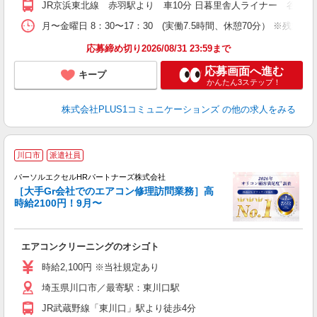
JR京浜東北線 赤羽駅より 車10分 日暮里舎人ライナー 谷在家
月〜金曜日 8：30〜17：30 (実働7.5時間、休憩70分） ※残業：2
応募締め切り2026/08/31 23:59まで
応募画面へ進む
キープ
かんたん3ステップ！
株式会社PLUS1コミュニケーションズ
の他の求人をみる
川口市
派遣社員
備
パーソルエクセルHRパートナーズ株式会社
［大手Gr会社でのエアコン修理訪問業務］高
時給2100円！9月〜
ど
エアコンクリーニングのオシゴト
未
時給2,100円 ※当社規定あり
埼玉県川口市／最寄駅：東川口駅
JR武蔵野線「東川口」駅より徒歩4分