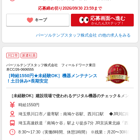
応募締め切り2026/09/30 23:59まで
応募画面へ進む
キープ
かんたん3ステップ！
パーソルテンプスタッフ株式会社
の他の求人をみる
川口市
派遣社員
パーソルテンプスタッフ株式会社 フィールドワーク東日
鳩
本CC/26-0606555
も
［時給1550円★未経験OK］機器メンテナンス
未
！土日休み×長期安定
［未経験OK］建設現場で使われるデジタル機器のチェック＆メンテナ
時給1550円
埼玉県川口市／最寄駅：南鳩ケ谷駅、西川口駅 ◆JR川口駅・西
埼玉高速鉄道「南鳩ケ谷」駅より徒歩7分 JR京浜東北線「西川口」
8:30〜17:30（実働8時間、休憩1時間） ※残業：月20〜30時