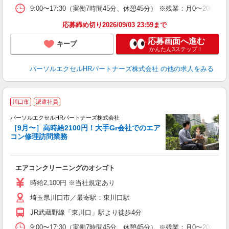
9:00〜17:30（実働7時間45分、休憩45分） ※残業：月0〜
応募締め切り2026/09/03 23:59まで
応募画面へ進む
キープ
かんたん3ステップ！
パーソルエクセルHRパートナーズ株式会社
の他の求人をみる
川口市
派遣社員
☆
パーソルエクセルHRパートナーズ株式会社
［9月〜］高時給2100円！大手Gr会社でのエア
コン修理訪問業務
ど
エアコンクリーニングのオシゴト
未
時給2,100円 ※当社規定あり
埼玉県川口市／最寄駅：東川口駅
JR武蔵野線「東川口」駅より徒歩4分
9:00〜17:30（実働7時間45分、休憩45分） ※残業：月0〜