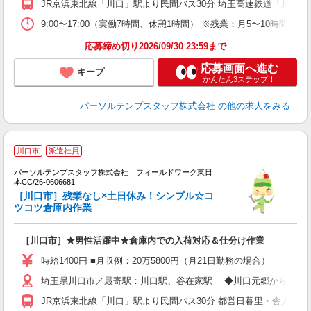
JR京浜東北線「川口」駅より民間バス30分 埼玉高速鉄道「川口元
9:00〜17:00（実働7時間、休憩1時間） ※残業：月5〜10時間程
応募締め切り2026/09/30 23:59まで
応募画面へ進む
キープ
かんたん3ステップ！
パーソルテンプスタッフ株式会社
の他の求人をみる
■
川口市
派遣社員
経
パーソルテンプスタッフ株式会社 フィールドワーク東日
土
本CC/26-0606681
［川口市］残業なし×土日休み！シンプル☆コ
ツコツ倉庫内作業
［川口市］★男性活躍中★倉庫内での入荷対応＆仕分け作業
時給1400円 ■月収例：20万5800円（月21日勤務の場合）
埼玉県川口市／最寄駅：川口駅、谷在家駅 ◆川口元郷からバス2
JR京浜東北線「川口」駅より民間バス30分 都営日暮里・舎人ライ