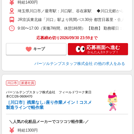
時給1400円
埼玉県川口市／最寄駅：川口駅、谷在家駅 ◆川口元郷からバス2
JR京浜東北線「川口」駅より民間バス30分 都営日暮里・舎人ライ
9:00〜17:00（実働7時間、休憩1時間） 【勤務】 勤務曜日：月
応募締め切り2026/09/30 23:59まで
応募画面へ進む
キープ
かんたん3ステップ！
パーソルテンプスタッフ株式会社
の他の求人をみる
■
川口市
派遣社員
メ
パーソルテンプスタッフ株式会社 フィールドワーク東日
の
本CC/26-0606470
［川口市］残業なし♪座り作業メイン！コスメ
製造ラインで軽作業
＼人気の化粧品メーカーでコツコツ軽作業♪／
時給1300円