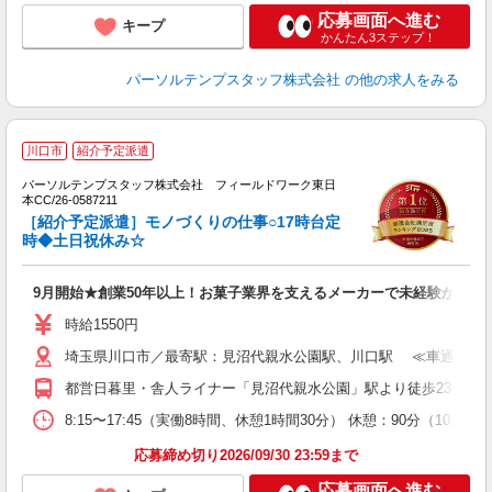
応募画面へ進む
キープ
かんたん3ステップ！
パーソルテンプスタッフ株式会社
の他の求人をみる
川口市
紹介予定派遣
D
ジ
パーソルテンプスタッフ株式会社 フィールドワーク東日
ン
本CC/26-0587211
未
［紹介予定派遣］モノづくりの仕事○17時台定
時◆土日祝休み☆
9月開始★創業50年以上！お菓子業界を支えるメーカーで未経験から始
時給1550円
埼玉県川口市／最寄駅：見沼代親水公園駅、川口駅 ≪車通勤可≫
都営日暮里・舎人ライナー「見沼代親水公園」駅より徒歩23分 J
8:15〜17:45（実働8時間、休憩1時間30分） 休憩：90分（10:
応募締め切り2026/09/30 23:59まで
応募画面へ進む