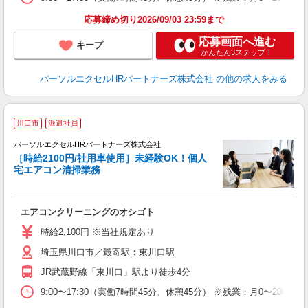
応募締め切り2026/09/03 23:59まで
応募画面へ進む
キープ
かんたん3ステップ！
パーソルエクセルHRパートナーズ株式会社
の他の求人をみる
＜
川口市
派遣社員
パーソルエクセルHRパートナーズ株式会社
［時給2100円/社用車使用］未経験OK！個人
宅エアコン清掃業務
ど
エアコンクリーニングのオシゴト
未
時給2,100円 ※当社規定あり
埼玉県川口市／最寄駅：東川口駅
JR武蔵野線「東川口」駅より徒歩4分
9:00〜17:30（実働7時間45分、休憩45分） ※残業：月0〜