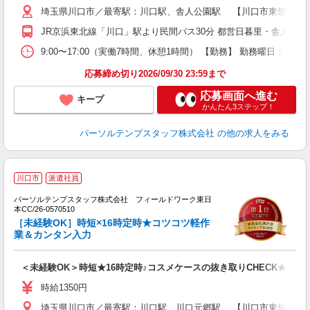
埼玉県川口市／最寄駅：川口駅、舎人公園駅 【川口市東領家】バ
JR京浜東北線「川口」駅より民間バス30分 都営日暮里・舎人ライ
9:00〜17:00（実働7時間、休憩1時間） 【勤務】 勤務曜日：
応募締め切り2026/09/30 23:59まで
応募画面へ進む
キープ
かんたん3ステップ！
パーソルテンプスタッフ株式会社
の他の求人をみる
■
川口市
派遣社員
■
パーソルテンプスタッフ株式会社 フィールドワーク東日
業
本CC/26-0570510
［未経験OK］時短×16時定時★コツコツ軽作
業＆カンタン入力
＜未経験OK＞時短★16時定時♪コスメケースの抜き取りCHECK★髪色
時給1350円
埼玉県川口市／最寄駅：川口駅、川口元郷駅 【川口市東領家】