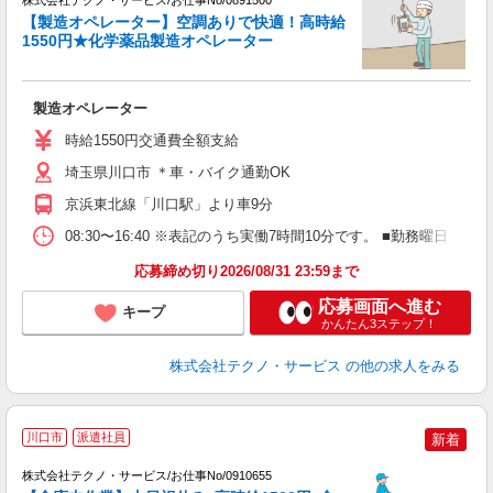
株式会社テクノ・サービス/お仕事No/0891500
【製造オペレーター】空調ありで快適！高時給
1550円★化学薬品製造オペレーター
へ
製造オペレーター
履
高
時給1550円交通費全額支給
な
り
埼玉県川口市 ＊車・バイク通勤OK
京浜東北線「川口駅」より車9分
08:30〜16:40 ※表記のうち実働7時間10分です。 ■勤務曜日
応募締め切り2026/08/31 23:59まで
応募画面へ進む
キープ
かんたん3ステップ！
株式会社テクノ・サービス
の他の求人をみる
川口市
派遣社員
新着
株式会社テクノ・サービス/お仕事No/0910655