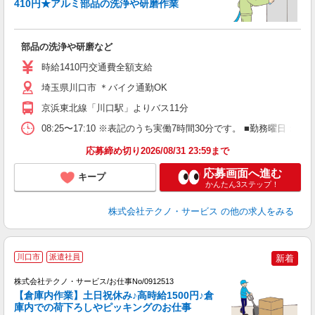
410円★アルミ部品の洗浄や研磨作業
ー
部品の洗浄や研磨など
履
ミ
時給1410円交通費全額支給
通
埼玉県川口市 ＊バイク通勤OK
京浜東北線「川口駅」よりバス11分
08:25〜17:10 ※表記のうち実働7時間30分です。 ■勤務曜日
応募締め切り2026/08/31 23:59まで
応募画面へ進む
キープ
かんたん3ステップ！
株式会社テクノ・サービス
の他の求人をみる
川口市
派遣社員
新着
株式会社テクノ・サービス/お仕事No/0912513
【倉庫内作業】土日祝休み♪高時給1500円♪倉
人
庫内での荷下ろしやピッキングのお仕事