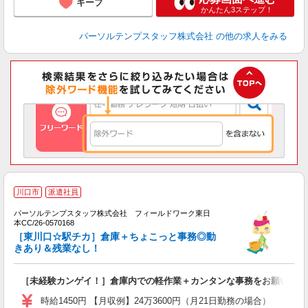
キープ
かんたん3ステップ！
パーソルテンプスタッフ株式会社
の他の求人をみる
川口市
派遣社員
■
■
パーソルテンプスタッフ株式会社 フィールドワーク東日
本CC/26-0570168
す
［東川口☆駅チカ］倉庫＋ちょこっと事務◎動
未
きあり＆残業なし！
［未経験カンゲイ！］倉庫内での軽作業＋カンタンな事務をお願いしま
時給1450円 【月収例】24万3600円（月21日勤務の場合）