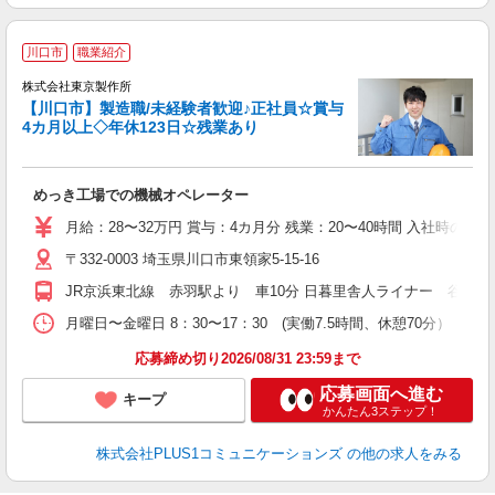
川口市
職業紹介
株式会社東京製作所
【川口市】製造職/未経験者歓迎♪正社員☆賞与
4カ月以上◇年休123日☆残業あり
も
めっき工場での機械オペレーター
月給：28〜32万円 賞与：4カ月分 残業：20〜40時間 入社時の想定
〒332-0003 埼玉県川口市東領家5-15-16
JR京浜東北線 赤羽駅より 車10分 日暮里舎人ライナー 谷在家
月曜日〜金曜日 8：30〜17：30 (実働7.5時間、休憩70分） ※残業
応募締め切り2026/08/31 23:59まで
応募画面へ進む
キープ
かんたん3ステップ！
株式会社PLUS1コミュニケーションズ
の他の求人をみる