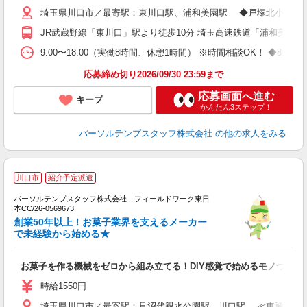
埼玉県川口市／最寄駅：東川口駅、浦和美園駅 ◆戸塚北小のスグ
JR武蔵野線「東川口」駅より徒歩10分 埼玉高速鉄道「浦和美園」
9:00〜18:00（実働8時間、休憩1時間） ※時間相談OK！ ◆8:
応募締め切り2026/09/30 23:59まで
応募画面へ進む
キープ
かんたん3ステップ！
パーソルテンプスタッフ株式会社
の他の求人をみる
■
川口市
紹介予定派遣
パーソルテンプスタッフ株式会社 フィールドワーク東日
レ
本CC/26-0569673
未
創業50年以上！お菓子業界を支えるメーカー
で未経験から始める★
お菓子を作る機械をゼロから組み立てる！DIY感覚で始めるモノづくり
時給1550円
埼玉県川口市／最寄駅：見沼代親水公園駅、川口駅 ≪車通勤可≫