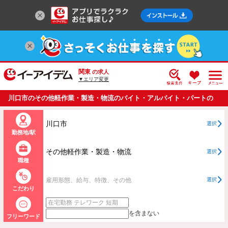
関東
の求人
▼エリア変更
川口市のその他軽作業・製造・物流のバイト・アルバイト・パートの
求人情報一覧
川口市
選択
勤務地/駅
その他軽作業・製造・物流
選択
職種
雇用形態、給与、特徴、その他
選択
こだわり
を含まない
フリーワード