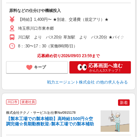
人
原料などの仕分けや機械投入
履
ブ
【時給】1,400円〜 ★別途、交通費（規定アリ）★
あ
埼玉県川口市東本郷
川口駅 より バス20分 草加駅 より バス20分 ★バイク・自転
8：:30〜17：30（実働8時間/日）
応募締め切り2026/09/03 23:59まで
応募画面へ進む
キープ
かんたん3ステップ！
戦力エージェント株式会社
の他の求人をみる
川口市
派遣社員
新着
段
株式会社テクノ・サービス/お仕事No/0915178
【製本工場での製本補助】高時給1500円☆空
調完備☆長期勤務歓迎♪製本工場での製本補助