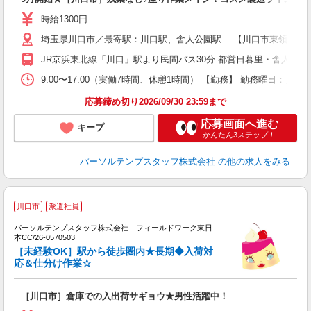
時給1300円
埼玉県川口市／最寄駅：川口駅、舎人公園駅 【川口市東領家】バ
JR京浜東北線「川口」駅より民間バス30分 都営日暮里・舎人ライ
9:00〜17:00（実働7時間、休憩1時間） 【勤務】 勤務曜日：
応募締め切り2026/09/30 23:59まで
応募画面へ進む
キープ
かんたん3ステップ！
パーソルテンプスタッフ株式会社
の他の求人をみる
■
川口市
派遣社員
イ
パーソルテンプスタッフ株式会社 フィールドワーク東日
■
本CC/26-0570503
［未経験OK］駅から徒歩圏内★長期◆入荷対
応＆仕分け作業☆
［川口市］倉庫での入出荷サギョウ★男性活躍中！