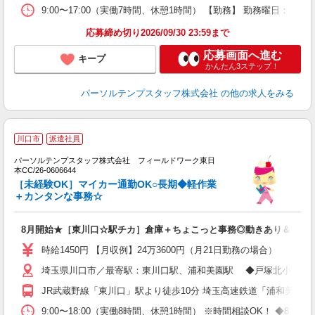
9:00〜17:00（実働7時間、休憩1時間） 【勤務】 勤務曜日：月
応募締め切り2026/09/30 23:59まで
応募画面へ進む
キープ
かんたん3ステップ！
パーソルテンプスタッフ株式会社
の他の求人をみる
■
川口市
派遣社員
■
パーソルテンプスタッフ株式会社 フィールドワーク東日
本CC/26-0606644
す
［未経験OK］マイカー通勤OK○長期◆軽作業
未
＋カンタンな事務☆
8月開始★［東川口☆駅チカ］倉庫＋ちょこっと事務◎動きあり＆残業
時給1450円 【月収例】24万3600円（月21日勤務の場合）
埼玉県川口市／最寄駅：東川口駅、浦和美園駅 ◆戸塚北小のスグ
JR武蔵野線「東川口」駅より徒歩10分 埼玉高速鉄道「浦和美園」
9:00〜18:00（実働8時間、休憩1時間） ※時間相談OK！ ◆8