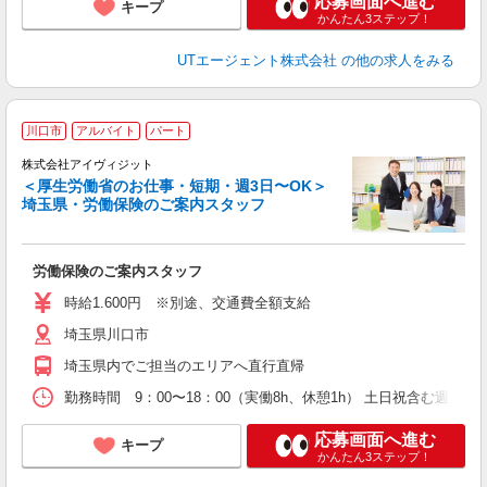
応募画面へ進む
キープ
かんたん3ステップ！
UTエージェント株式会社
の他の求人をみる
川口市
アルバイト
パート
株式会社アイヴィジット
＜厚生労働省のお仕事・短期・週3日〜OK＞
埼玉県・労働保険のご案内スタッフ
つ
未
～
労働保険のご案内スタッフ
時給1.600円 ※別途、交通費全額支給
埼玉県川口市
埼玉県内でご担当のエリアへ直行直帰
勤務時間 9：00〜18：00（実働8h、休憩1h） 土日祝含む週
応募画面へ進む
キープ
かんたん3ステップ！