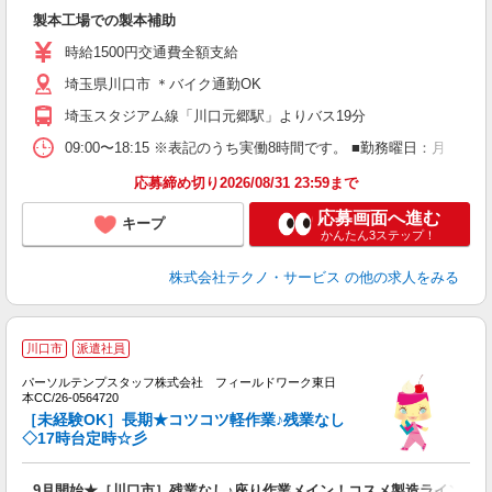
ー
製本工場での製本補助
履
ミ
時給1500円交通費全額支給
い
り
埼玉県川口市 ＊バイク通勤OK
埼玉スタジアム線「川口元郷駅」よりバス19分
09:00〜18:15 ※表記のうち実働8時間です。 ■勤務曜日：月
応募締め切り2026/08/31 23:59まで
応募画面へ進む
キープ
かんたん3ステップ！
株式会社テクノ・サービス
の他の求人をみる
■
川口市
派遣社員
作
パーソルテンプスタッフ株式会社 フィールドワーク東日
の
本CC/26-0564720
［未経験OK］長期★コツコツ軽作業♪残業なし
◇17時台定時☆彡
9月開始★［川口市］残業なし♪座り作業メイン！コスメ製造ラインで軽