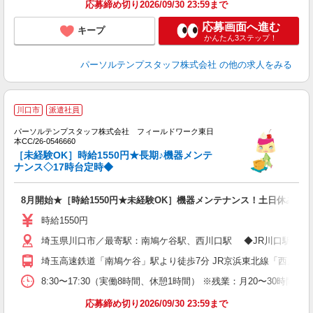
応募締め切り2026/09/30 23:59まで
応募画面へ進む
キープ
かんたん3ステップ！
パーソルテンプスタッフ株式会社
の他の求人をみる
川口市
派遣社員
パーソルテンプスタッフ株式会社 フィールドワーク東日
鳩
本CC/26-0546660
も
［未経験OK］時給1550円★長期♪機器メンテ
未
ナンス◇17時台定時◆
8月開始★［時給1550円★未経験OK］機器メンテナンス！土日休み×長
時給1550円
埼玉県川口市／最寄駅：南鳩ケ谷駅、西川口駅 ◆JR川口駅・西
埼玉高速鉄道「南鳩ケ谷」駅より徒歩7分 JR京浜東北線「西川口」
8:30〜17:30（実働8時間、休憩1時間） ※残業：月20〜30時
応募締め切り2026/09/30 23:59まで