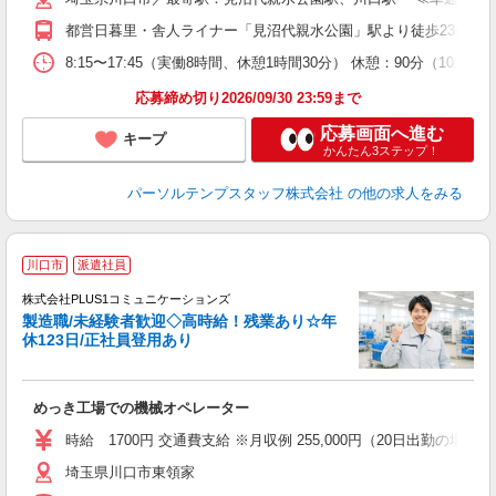
都営日暮里・舎人ライナー「見沼代親水公園」駅より徒歩23分 J
8:15〜17:45（実働8時間、休憩1時間30分） 休憩：90分（10:
応募締め切り2026/09/30 23:59まで
応募画面へ進む
キープ
かんたん3ステップ！
パーソルテンプスタッフ株式会社
の他の求人をみる
川口市
派遣社員
株式会社PLUS1コミュニケーションズ
製造職/未経験者歓迎◇高時給！残業あり☆年
休123日/正社員登用あり
も
めっき工場での機械オペレーター
時給 1700円 交通費支給 ※月収例 255,000円（20日出勤の場合）
埼玉県川口市東領家