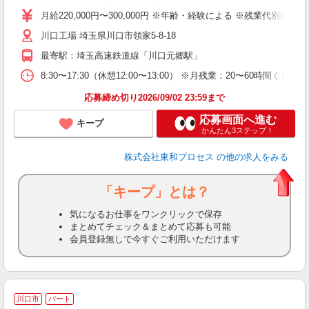
格
月給220,000円〜300,000円 ※年齢・経験による ※残業
0
川口工場 埼玉県川口市領家5-8-18
バ
職
最寄駅：埼玉高速鉄道線「川口元郷駅」
8:30〜17:30（休憩12:00〜13:00） ※月残業：20
応募締め切り2026/09/02 23:59まで
応募画面へ進む
キープ
かんたん3ステップ！
株式会社東和プロセス
の他の求人をみる
「キープ」とは？
気になるお仕事をワンクリックで保存
まとめてチェック＆まとめて応募も可能
会員登録無しで今すぐご利用いただけます
川口市
パート