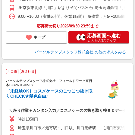
JR京浜東北線「川口」駅より民間バス30分 埼玉高速鉄道「川口元
9:00〜16:00（実働6時間、休憩1時間） ※残業：月5〜10時間程
応募締め切り2026/09/30 23:59まで
応募画面へ進む
キープ
かんたん3ステップ！
パーソルテンプスタッフ株式会社
の他の求人をみる
■
川口市
派遣社員
ラ
パーソルテンプスタッフ株式会社 フィールドワーク東日
作
本CC/26-0570518
［未経験OK］コスメケースのこつこつ抜き取
りCHECK★髪色自由♪
＼座り作業＋カンタン入力／コスメケースの抜き取り検査＆データ入力
時給1350円
埼玉県川口市／最寄駅：川口駅、川口元郷駅 【川口市東領家】