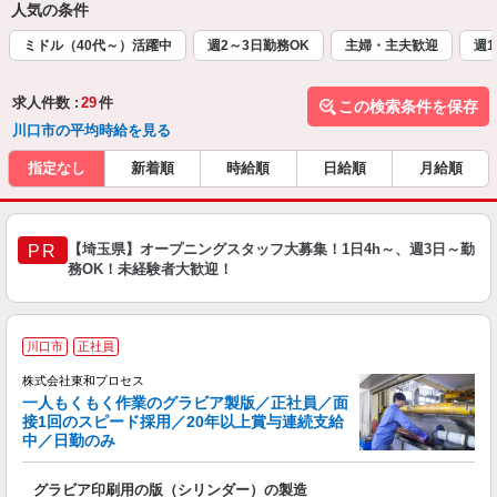
人気の条件
ミドル（40代～）活躍中
週2～3日勤務OK
主婦・主夫歓迎
週1
求人件数 :
29
件
この検索条件を保存
川口市の平均時給を見る
指定なし
新着順
時給順
日給順
月給順
【埼玉県】オープニングスタッフ大募集！1日4h～、週3日～勤
PR
務OK！未経験者大歓迎！
川口市
正社員
株式会社東和プロセス
一人もくもく作業のグラビア製版／正社員／面
接1回のスピード採用／20年以上賞与連続支給
中／日勤のみ
人
グラビア印刷用の版（シリンダー）の製造
入