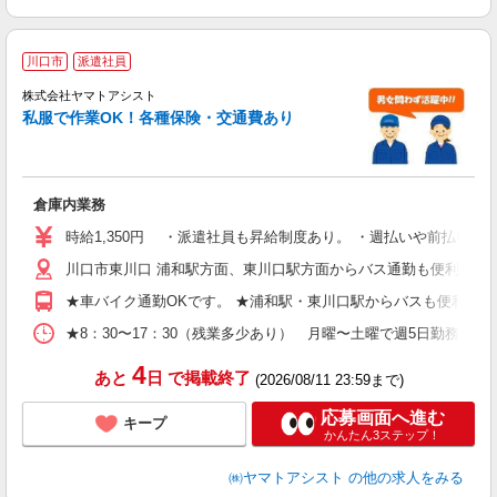
川口市
派遣社員
株式会社ヤマトアシスト
私服で作業OK！各種保険・交通費あり
で
倉庫内業務
入
経
時給1,350円 ・派遣社員も昇給制度あり。 ・週払いや前払い対
O
川口市東川口 浦和駅方面、東川口駅方面からバス通勤も便利
K
残
★車バイク通勤OKです。 ★浦和駅・東川口駅からバスも便利です
★8：30〜17：30（残業多少あり） 月曜〜土曜で週5日勤務
（
4
あと
日
で掲載終了
(2026/08/11 23:59まで)
応募画面へ進む
キープ
かんたん3ステップ！
㈱ヤマトアシスト
の他の求人をみる