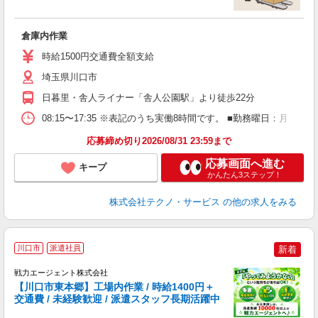
ス
倉庫内作業
履
高
時給1500円交通費全額支給
埼玉県川口市
日暮里・舎人ライナー「舎人公園駅」より徒歩22分
08:15〜17:35 ※表記のうち実働8時間です。 ■勤務曜日：月
応募締め切り2026/08/31 23:59まで
応募画面へ進む
キープ
かんたん3ステップ！
株式会社テクノ・サービス
の他の求人をみる
＼
川口市
派遣社員
新着
戦力エージェント株式会社
創
【川口市東本郷】工場内作業 / 時給1400円＋
交通費 / 未経験歓迎 / 派遣スタッフ長期活躍中
で