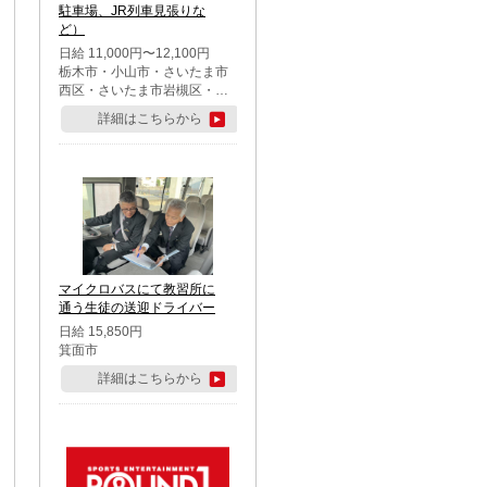
駐車場、JR列車見張りな
ど）
日給 11,000円〜12,100円
栃木市・小山市・さいたま市
西区・さいたま市岩槻区・久
喜市・蓮田市
詳細はこちらから
マイクロバスにて教習所に
通う生徒の送迎ドライバー
日給 15,850円
箕面市
詳細はこちらから