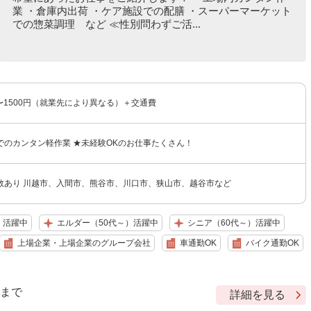
業 ・倉庫内出荷 ・ケア施設での配膳 ・スーパーマーケット
での惣菜調理 など ≪性別問わずご活...
円〜1500円（就業先により異なる）＋交通費
でのカンタン軽作業 ★未経験OKのお仕事たくさん！
数あり 川越市、入間市、熊谷市、川口市、狭山市、越谷市など
）活躍中
エルダー（50代～）活躍中
シニア（60代～）活躍中
上場企業・上場企業のグループ会社
車通勤OK
バイク通勤OK
9 まで
詳細を見る