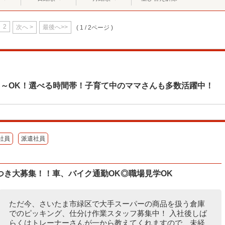
2
次へ >
最後へ>>
( 1 / 2ページ )
日～OK！選べる時間帯！子育て中のママさんも多数活躍中！
社員
派遣社員
つき大募集！！車、バイク通勤OK◎職場見学OK
ただ今、さいたま市緑区で大手スーパーの商品を扱う倉庫
でのピッキング、仕分け作業スタッフ募集中！ 入社後しば
らくはトレーナーさんが一から教えてくれますので、未経