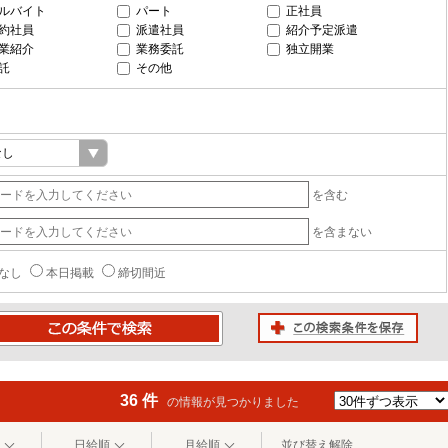
ルバイト
パート
正社員
約社員
派遣社員
紹介予定派遣
業紹介
業務委託
独立開業
託
その他
を含む
を含まない
なし
本日掲載
締切間近
この検索条件を保存
条件で検索
36 件
の情報が見つかりました
日給順
月給順
並び替え解除