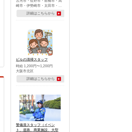
古河市・佐野市・前橋市・高
崎市・伊勢崎市・太田市・館
林市・藤岡市・大泉町・さい
詳細はこちらから
たま市北区・川越市・熊谷
市・行田市・秩父市・所沢
市・飯能市・東松山市・坂戸
市・鶴ケ島市・千葉市中央
区・市川市・松戸市・習志野
市・柏市・流山市・八千代
市・足立区・江戸川区・八王
子市・町田市
ビルの清掃スタッフ
時給 1,200円〜1,200円
大阪市北区
詳細はこちらから
警備員スタッフ（イベン
ト、道路、商業施設、大型