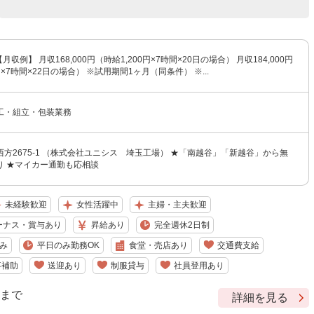
【月収例】 月収168,000円（時給1,200円×7時間×20日の場合） 月収184,000円
円×7時間×22日の場合） ※試用期間1ヶ月（同条件） ※...
工・組立・包装業務
方2675-1 （株式会社ユニシス 埼玉工場） ★「南越谷」「新越谷」から無
り ★マイカー通勤も応相談
未経験歓迎
女性活躍中
主婦・主夫歓迎
ーナス・賞与あり
昇給あり
完全週休2日制
み
平日のみ勤務OK
食堂・売店あり
交通費支給
事補助
送迎あり
制服貸与
社員登用あり
9 まで
詳細を見る