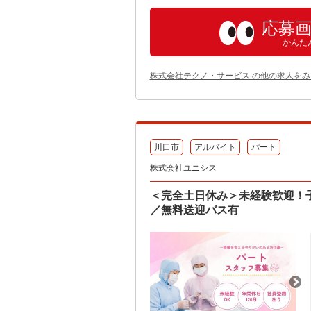
応募
かんた
株式会社テクノ・サービス の他の求人をみ
川口市
アルバイト
パート
株式会社ユニシス
＜完全土日休み＞未経験歓迎！
／無料送迎バス有