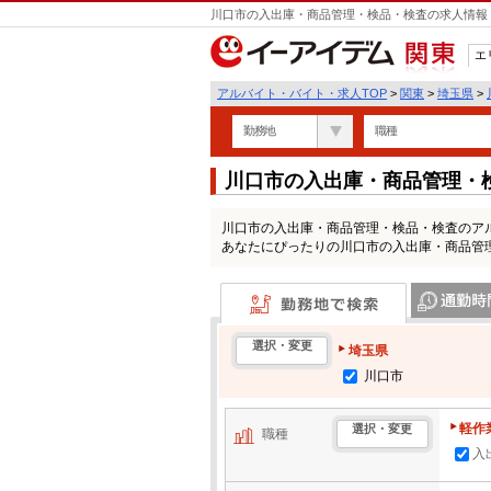
川口市の入出庫・商品管理・検品・検査の求人情報 
エ
関東
アルバイト・バイト・求人TOP
>
関東
>
埼玉県
>
勤務地
職種
川口市の入出庫・商品管理・
覧
川口市の入出庫・商品管理・検品・検査のア
あなたにぴったりの川口市の入出庫・商品管
勤務地で検索
通勤時間・区
選択・変更
埼玉県
川口市
軽作
選択・変更
職種
入