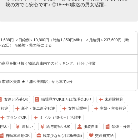
験の方でも安心です♪ ◎18〜60歳迄の男女活躍...
1,688円 ＜日給例＞10,800円（時給1,350円×8h） ＜月給例＞237,600円（時
8h×22日） ※経験・能力等による
の商品を取り扱う物流倉庫内でのピッキング、仕分け作業
ま市緑区美園 ★「浦和美園駅」から車で5分
友達と応募OK
職場見学OKまたは説明会あり
未経験歓迎
生歓迎
新卒・第二新卒歓迎
女性活躍中
主婦・主夫歓迎
ブランクOK
ミドル（40代～）活躍中
日払い
週払い
給与前払いOK
服装自由
禁煙・分煙
自転車通勤OK
残業少なめ(月20h未満)
交通費支給