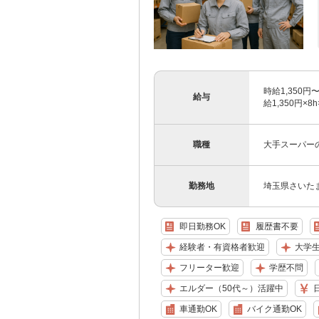
時給1,350円〜
給与
給1,350円×
職種
大手スーパー
勤務地
埼玉県さいた
即日勤務OK
履歴書不要
経験者・有資格者歓迎
大学
フリーター歓迎
学歴不問
エルダー（50代～）活躍中
車通勤OK
バイク通勤OK