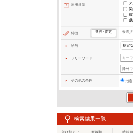
ア
雇用形態
契
職
嘱
未選択
選択・変更
特徴
給与
フリーワード
その他の条件
指定
この
検索結果一覧
並び替え ：
新着順
時給順