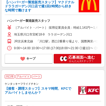
ま
【ハンバーガー製造販売スタッフ】マクドナル
高
ドララガーデン川口店で週1回2時間から好き
間
な時間で働けます
夜
ハンバーガー製造販売スタッフ
［アルバイト・パート］ 採用従業員全員：時給1,141円〜1,40
埼玉県川口市宮町18-9 ララガーデン川口
JR京浜東北線 「川口駅」西口2番乗り場より、国際興業バス「
9:00〜14:00 10:00〜17:00 (17:00)18:00〜21
応募画面へ進む
キープ
かんたん3ステップ！
・
川口市
アルバイト
パート
ケンタッキーフライドチキン
【接客・調理スタッフ】スキマ時間、KFCで
お
アルバイトしませんか？
未
日
べ