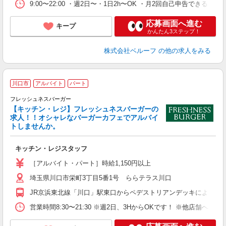
9:00〜22:00 ・週2日〜・1日2h〜OK ・月2回自己申告
応募画面へ進む
キープ
かんたん3ステップ！
株式会社ベルーフ
の他の求人をみる
川口市
アルバイト
パート
フレッシュネスバーガー
【キッチン・レジ】フレッシュネスバーガーの
の
求人！！オシャレなバーガーカフェでアルバイ
昇
トしませんか。
夜
キッチン・レジスタッフ
［アルバイト・パート］時給1,150円以上
埼玉県川口市栄町3丁目5番1号 ららテラス川口
JR京浜東北線「川口」駅東口からペデストリアンデッキにより直
営業時間8:30〜21:30 ※週2日、3HからOKです！ ※他店舗への