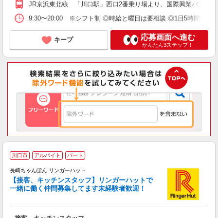
JR京浜東北線 「川口駅」西口2番乗り場より、国際興業バス「
9:30〜20:00 ※シフト制 ◎時給と曜日は要相談 ◎1日5時間〜5.
応募画面へ進む
キープ
かんたん3ステップ！
川口市
アルバイト
パート
大
長崎ちゃんぽん リンガーハット
勤
【接客、キッチンスタッフ】リンガーハットで
一緒に働く仲間募集してます未経験者歓迎！