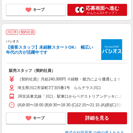
応募画面へ進む
キープ
かんたん3ステップ！
1
川口市
契約社員
に
パシオス
未
【接客スタッフ】未経験スタートOK♪ 幅広い
夜
年代の方が活躍中です
り
販売スタッフ（契約社員）
［契約社員］月給240,000円 ※経験・能力により優遇します。 ※試
埼玉県川口市栄町3丁目5番1号 ららテラス川口
JR京浜東北線「川口」駅東口からペデストリアンデッキにより直
(A)9:00〜18:00 (B)9:30〜18:30 (C)12:15〜21:15 (A)(B)
詳細を見る
キープ
株式会社田原屋
の他の求人をみる