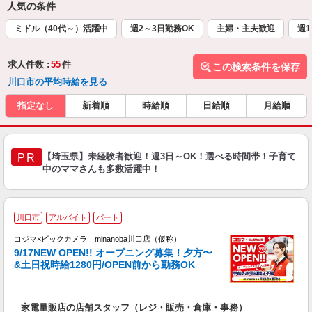
人気の条件
ミドル（40代～）活躍中
週2～3日勤務OK
主婦・主夫歓迎
週1
求人件数 :
55
件
この検索条件を保存
川口市の平均時給を見る
指定なし
新着順
時給順
日給順
月給順
【埼玉県】未経験者歓迎！週3日～OK！選べる時間帯！子育て
PR
中のママさんも多数活躍中！
9
川口市
アルバイト
パート
コジマ×ビックカメラ minanoba川口店（仮称）
日
9/17NEW OPEN!! オープニング募集！夕方〜
や
&土日祝時給1280円/OPEN前から勤務OK
友
歓
リ
家電量販店の店舗スタッフ（レジ・販売・倉庫・事務）
～