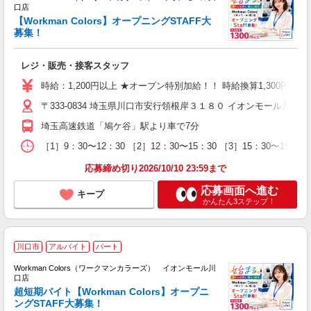
お
口店
☆
【Workman Colors】オープニングSTAFF大
募集！
ー
レジ・販売・接客スタッフ
時給：1,200円以上 ★オープン特別加給！！ 時給換算1,300円以上！ 
〒333-0834 埼玉県川口市安行領根岸３１８０ イオンモール川口店
埼玉高速鉄道「鳩ケ谷」駅より車で7分
［1］9：30〜12：30 ［2］12：30〜15：30 ［3］15：3
応募締め切り2026/10/10 23:59まで
応募画面へ進む
キープ
かんたん3ステップ！
☆
川口市
アルバイト
パート
〜
Workman Colors（ワークマンカラーズ） イオンモール川
お
口店
S
超短期バイト【Workman Colors】オープニ
ングSTAFF大募集！