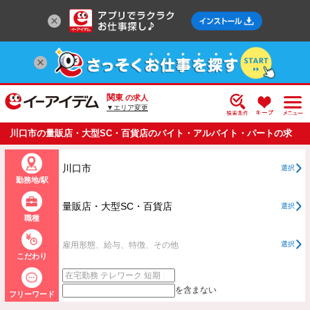
関東
の求人
▼エリア変更
川口市の量販店・大型SC・百貨店のバイト・アルバイト・パートの求
人情報一覧
川口市
選択
勤務地/駅
量販店・大型SC・百貨店
選択
職種
雇用形態、給与、特徴、その他
選択
こだわり
を含まない
フリーワード