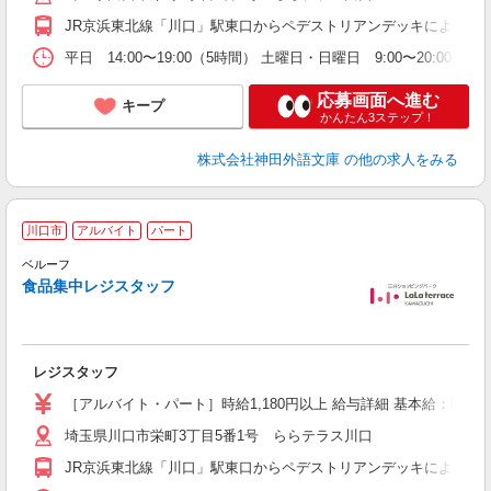
JR京浜東北線「川口」駅東口からペデストリアンデッキにより直
平日 14:00〜19:00（5時間） 土曜日・日曜日 9:00〜20
応募画面へ進む
キープ
かんたん3ステップ！
株式会社神田外語文庫
の他の求人をみる
7
川口市
アルバイト
パート
ベルーフ
ま
食品集中レジスタッフ
大
以
方
給
レジスタッフ
［アルバイト・パート］時給1,180円以上 給与詳細 基本給：時給1,
埼玉県川口市栄町3丁目5番1号 ららテラス川口
JR京浜東北線「川口」駅東口からペデストリアンデッキにより直