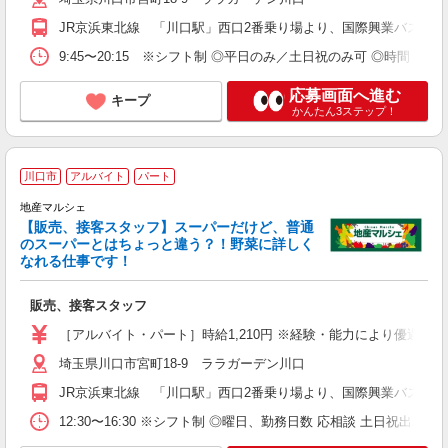
JR京浜東北線 「川口駅」西口2番乗り場より、国際興業バス「
9:45〜20:15 ※シフト制 ◎平日のみ／土日祝のみ可 ◎時間・曜
応募画面へ進む
キープ
かんたん3ステップ！
川口市
アルバイト
パート
地産マルシェ
【販売、接客スタッフ】スーパーだけど、普通
のスーパーとはちょっと違う？！野菜に詳しく
なれる仕事です！
か
未
販売、接客スタッフ
る
［アルバイト・パート］時給1,210円 ※経験・能力により優遇しま
埼玉県川口市宮町18-9 ララガーデン川口
JR京浜東北線 「川口駅」西口2番乗り場より、国際興業バス「
12:30〜16:30 ※シフト制 ◎曜日、勤務日数 応相談 土日祝出