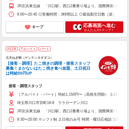
JR京浜東北線 「川口駅」西口2番乗り場より、国際興業バス「
9:00〜20:45 ◎実働時間：3時間以上 ◎最低勤労日数（週）：
応募画面へ進む
キープ
かんたん3ステップ！
川口市
アルバイト
パート
ッ
元天ねぎ蛸（ゲンテンネギダコ）
談
【接客・調理】たこ焼きの調理・接客スタッフ
募集！まかないはたこ焼き食べ放題、土日祝日
は時給50円UP
験
接客・調理スタッフ
未
給
［アルバイト・パート］時給1,150円〜（高校生同額） 土日祝日は
自
埼玉県川口市宮町18-9 ララガーデン川口
ス
補
JR京浜東北線 「川口駅」西口2番乗り場より、国際興業バス「
9:30〜20:00 ※シフト制 土日祝のみ可 時間・曜日応相談 1日3時