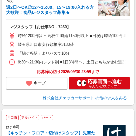
待
7460
入
週2日〜OK◎12〜15:00、15〜19:00入れる方
歓
大歓迎！食品レジスタッフ募集★
夫
中
レジスタッフ【お仕事NO．7460】
ヶ
日
時給1200円以上 高校生 時給1150円以上 ■日祝は時給100円UP！ 
方
埼玉県川口市安行領根岸3180番
ー
「鳩ケ谷駅」よりバスで10分
9:30〜21:30内シフト制 ■1日3時間〜、土日どちらか含む週2日〜でOK
応募締め切り2026/09/30 23:59まで
応募画面へ進む
キープ
かんたん3ステップ！
株式会社チェッカーサポート
の他の求人をみる
川口市
アルバイト
パート
はま寿司
た
【キッチン・フロア・切付けスタッフ】先輩た