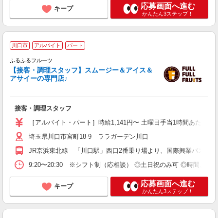
応募画面へ進む
キープ
かんたん3ステップ！
川口市
アルバイト
パート
面
ふるふるフルーツ
履
【接客・調理スタッフ】スムージー＆アイス＆
曜
アサイーの専門店♪
務
あ
接客・調理スタッフ
［アルバイト・パート］時給1,141円〜 土曜日手当1時間あたり50
埼玉県川口市宮町18-9 ララガーデン川口
JR京浜東北線 「川口駅」西口2番乗り場より、国際興業バス「
9:20〜20:30 ※シフト制（応相談） ◎土日祝のみ可 ◎時間、曜日応相
応募画面へ進む
キープ
かんたん3ステップ！