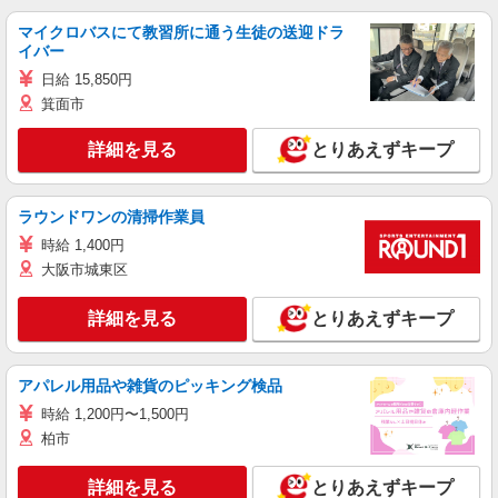
マイクロバスにて教習所に通う生徒の送迎ドラ
イバー
日給 15,850円
箕面市
詳細を見る
とりあえずキープ
ラウンドワンの清掃作業員
時給 1,400円
大阪市城東区
詳細を見る
とりあえずキープ
アパレル用品や雑貨のピッキング検品
時給 1,200円〜1,500円
柏市
詳細を見る
とりあえずキープ