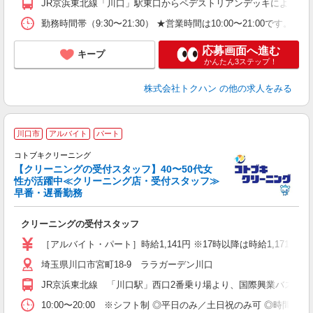
JR京浜東北線「川口」駅東口からペデストリアンデッキにより直
勤務時間帯（9:30〜21:30） ★営業時間は10:00〜21:
応募画面へ進む
キープ
かんたん3ステップ！
株式会社トクハン
の他の求人をみる
現
川口市
アルバイト
パート
コトブキクリーニング
【クリーニングの受付スタッフ】40〜50代女
性が活躍中≪クリーニング店・受付スタッフ≫
方
早番・遅番勤務
未
活
クリーニングの受付スタッフ
K
［アルバイト・パート］時給1,141円 ※17時以降は時給1,171円〜
ー
埼玉県川口市宮町18-9 ララガーデン川口
JR京浜東北線 「川口駅」西口2番乗り場より、国際興業バス「
10:00〜20:00 ※シフト制 ◎平日のみ／土日祝のみ可 ◎時間・