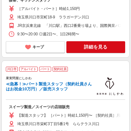
接客、キッチンスタッフ
［アルバイト・パート］時給1,150円
埼玉県川口市宮町18-9 ララガーデン川口
JR京浜東北線 「川口駅」西口2番乗り場より、国際興業バス「
9:30〜20:00 ◎週2日〜、1日2時間〜
詳細を見る
キープ
2
川口市
アルバイト
パート
契約社員
果実問屋にしかわ
≪急募！≫パート製造スタッフ（契約社員さん
はお祝金10万円）／販売スタッフ
大
スイーツ製造／スイーツの店頭販売
未
ン
【製造スタッフ】 ［パート］時給1,150円〜 ［契約社員］月給20
迎
埼玉県川口市栄町3丁目5番1号 ららテラス川口
務
り