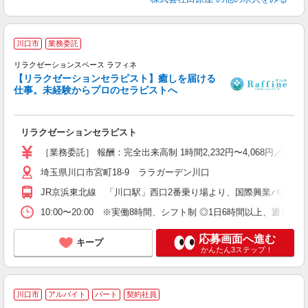
川口市
業務委託
リラクゼーションスペース ラフィネ
お
【リラクゼーションセラピスト】癒しを届ける
未
仕事。未経験からプロのセラピストへ
り
リラクゼーションセラピスト
［業務委託］ 報酬：完全出来高制 1時間2,232円〜4,068円
埼玉県川口市宮町18-9 ララガーデン川口
JR京浜東北線 「川口駅」西口2番乗り場より、国際興業バス「
10:00〜20:00 ※実働8時間、シフト制 ◎1日6時間以上、週3日
応募画面へ進む
キープ
かんたん3ステップ！
川口市
アルバイト
パート
契約社員