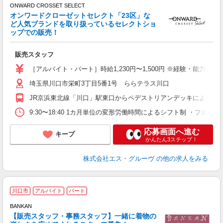
ONWARD CROSSET SELECT
お
オンワードクローゼットセレクト「23区」な
り
ど人気ブランドを取り扱っているセレクトショ
ップでの販売！
す
販売スタッフ
迎
か
［アルバイト・パート］時給1,230円〜1,500円 ※経験・能力に
夕
埼玉県川口市栄町3丁目5番1号 ららテラス川口
ワ
JR京浜東北線「川口」駅東口からペデストリアンデッキにより直
9:30〜18:40 1カ月単位の変形労働時間によるシフト制 ・フルタ
応募画面へ進む
キープ
かんたん3ステップ！
株式会社エス・グルーヴ
の他の求人をみる
■
川口市
アルバイト
パート
験
BANKAN
【販売スタッフ・事務スタッフ】一緒に着物の
メ