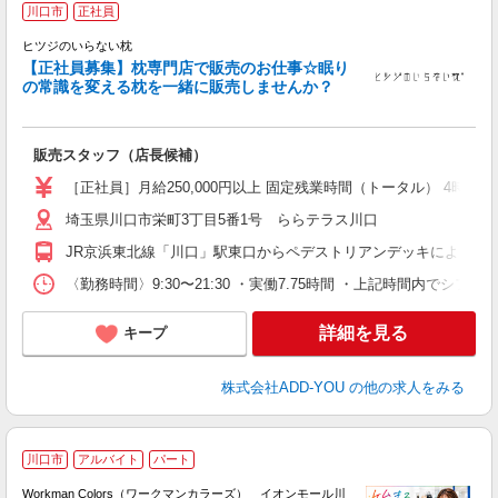
川口市
正社員
ヒツジのいらない枕
【正社員募集】枕専門店で販売のお仕事☆眠り
の常識を変える枕を一緒に販売しませんか？
て
未
販売スタッフ（店長候補）
［正社員］月給250,000円以上 固定残業時間（トータル） 4時間/月
埼玉県川口市栄町3丁目5番1号 ららテラス川口
JR京浜東北線「川口」駅東口からペデストリアンデッキにより直
〈勤務時間〉9:30〜21:30 ・実働7.75時間 ・上記時間内でシフト制
詳細を見る
キープ
株式会社ADD-YOU
の他の求人をみる
☆
川口市
アルバイト
パート
〜
Workman Colors（ワークマンカラーズ） イオンモール川