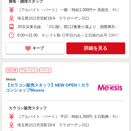
接客・調理スタッフ
扶
典
［アルバイト・パート］ 一般：時給1,300円〜 高校生：時給1,2
埼玉県川口市宮町18-9 ララガーデン川口
JR京浜東北線 「川口駅」西口2番乗り場より、国際興業バス「
9:00〜21:00 ※シフト制 ◎平日のみ／土日祝のみ可 ◎時間・曜
詳細を見る
キープ
カ
川口市
アルバイト
パート
人
週
Measis
【カラコン販売スタッフ】NEW OPEN！カラ
コンショップMeasis
カラコン販売スタッフ
［アルバイト・パート］ 平日：時給1,300円 土日勤務：時給1,350
埼玉県川口市宮町18-9 ララガーデン川口