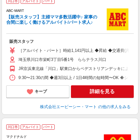
川口市
アルバイト
パート
未
ABC-MART
活
【販売スタッフ】主婦ママ多数活躍中♪ 家事の
勤
合間に楽しく働けるアルバイト/パート求人♪
方
割
販売スタッフ
［アルバイト・パート］時給1,141円以上 ◆昇給 ◆交通費(月額50,
埼玉県川口市栄町3丁目5番1号 ららテラス川口
JR京浜東北線「川口」駅東口からペデストリアンデッキにより直
9:30〜21:30の間 ◆週3日以上 / 1日4時間の短時間〜OK
詳細を見る
キープ
株式会社エービーシー・マート
の他の求人をみる
川口市
アルバイト
パート
マクドナルド