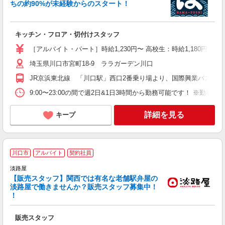
ミ
ちの約90%が未経験からのスタート！
～
夜
修
キッチン・フロア・切付けスタッフ
［アルバイト・パート］時給1,230円〜 高校生：時給1,180円 深
埼玉県川口市宮町18-9 ララガーデン川口
JR京浜東北線 「川口駅」西口2番乗り場より、国際興業バス「
9:00〜23:00の間で週2日&1日3時間から勤務可能です！ ※勤務時間帯例：9
詳細を見る
キープ
川口市
アルバイト
契約社員
淡路屋
未
【販売スタッフ】関西では有名な老舗駅弁屋の
週
淡路屋で働きませんか？販売スタッフ募集中！
ル
！
業
割
販売スタッフ