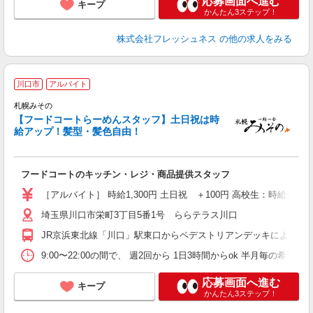
応募画面へ進む
キープ
かんたん3ステップ！
株式会社フレッシュネス
の他の求人をみる
川口市
アルバイト
希
札幌みその
円
【フードコートらーめんスタッフ】土日祝は時
未
給アップ！髪型・髪色自由！
勤
オ
O
フードコートのキッチン・レジ・商品提供スタッフ
［アルバイト］ 時給1,300円 土日祝 ＋100円 高校生：時給1,2
埼玉県川口市栄町3丁目5番1号 ららテラス川口
JR京浜東北線「川口」駅東口からペデストリアンデッキにより直
9:00〜22:00の間で、 週2回から 1日3時間からok 半月毎の
応募画面へ進む
キープ
かんたん3ステップ！