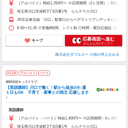
ス
［アルバイト］時給1,250円〜 ※試用期間（2ヶ月間）：時給1,25
社
埼玉県川口市栄町3丁目5番1号 ららテラス川口
JR京浜東北線「川口」駅東口からペデストリアンデッキにより直
9:30〜21:30 ※実働8時間、シフト制 ◎時間・曜日応相談 ◎1日
応募画面へ進む
キープ
かんたん3ステップ！
株式会社ダブルエー
の他の求人をみる
川口市
アルバイト
パート
神田外語キッズクラブ
【英語講師】川口で働く！駅から徒歩2分♪週
１日もOK 子育て・家事との両立 応援します
♪
達
英語講師
週
給
［アルバイト・パート］時給1,400円〜 ※試用期間：6ヶ月間（
埼玉県川口市栄町3丁目5番1号 ららテラス川口