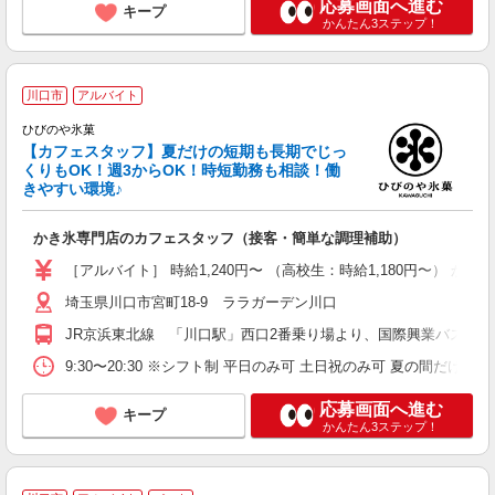
応募画面へ進む
キープ
かんたん3ステップ！
川口市
アルバイト
ひびのや氷菓
【カフェスタッフ】夏だけの短期も長期でじっ
くりもOK！週3からOK！時短勤務も相談！働
きやすい環境♪
グ
かき氷専門店のカフェスタッフ（接客・簡単な調理補助）
未
内
［アルバイト］ 時給1,240円〜 （高校生：時給1,180円〜） か
み
埼玉県川口市宮町18-9 ララガーデン川口
用
JR京浜東北線 「川口駅」西口2番乗り場より、国際興業バス「
9:30〜20:30 ※シフト制 平日のみ可 土日祝のみ可 夏の間
応募画面へ進む
キープ
かんたん3ステップ！
未