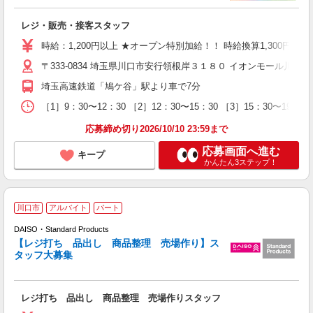
な
レジ・販売・接客スタッフ
時給：1,200円以上 ★オープン特別加給！！ 時給換算1,300円以上！ 
〒333-0834 埼玉県川口市安行領根岸３１８０ イオンモール川口店
埼玉高速鉄道「鳩ケ谷」駅より車で7分
［1］9：30〜12：30 ［2］12：30〜15：30 ［3］15：
応募締め切り2026/10/10 23:59まで
応募画面へ進む
キープ
かんたん3ステップ！
川口市
アルバイト
パート
DAISO・Standard Products
【レジ打ち 品出し 商品整理 売場作り】ス
も
タッフ大募集
未
み
業
レジ打ち 品出し 商品整理 売場作りスタッフ