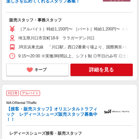
楽しさを広めてくれるスタッフ募集！
や
未
販売スタッフ・事務スタッフ
短
の
［アルバイト］時給1,150円〜 ［パート］時給1,200円〜 ＜月収例
由
埼玉県川口市宮町18-9 ララガーデン川口
あ
JR京浜東北線 「川口駅」西口2番乗り場より、国際興業バス「
9:15〜20:00 ※実働3時間以上、シフト制 ◎平日のみ可 ◎土日
詳細を見る
キープ
川口市
アルバイト
WA ORiental TRaffic
【接客・販売スタッフ】オリエンタルトラフィ
ック レディースシューズ販売スタッフ募集中
！！
は
未
レディースシューズ接客・販売スタッフ
自