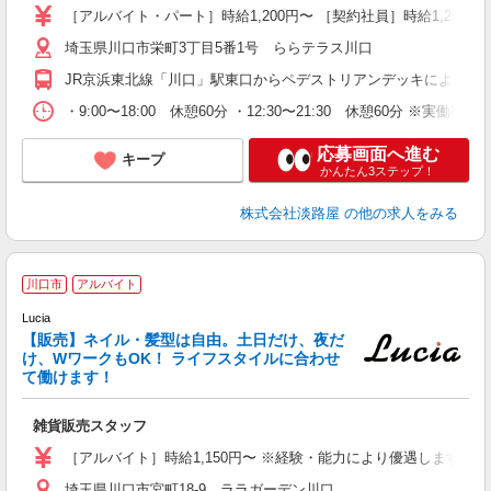
［アルバイト・パート］時給1,200円〜 ［契約社員］時給1,250円〜
埼玉県川口市栄町3丁目5番1号 ららテラス川口
JR京浜東北線「川口」駅東口からペデストリアンデッキにより直
・9:00〜18:00 休憩60分 ・12:30〜21:30 休憩60分 
応募画面へ進む
キープ
かんたん3ステップ！
株式会社淡路屋
の他の求人をみる
川口市
アルバイト
Lucia
【販売】ネイル・髪型は自由。土日だけ、夜だ
け、WワークもOK！ ライフスタイルに合わせ
て働けます！
き
未
雑貨販売スタッフ
週
土
［アルバイト］時給1,150円〜 ※経験・能力により優遇します。
務
埼玉県川口市宮町18-9 ララガーデン川口
あ