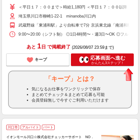
短
＜平日１７：００まで＞時給1,180円 ＜平日１７：００以降・土日祝
タ
埼玉県川口市柳崎1-22-1 minanoba川口内
残
修
武蔵野線「東浦和駅」より自転車で7分 京浜東北線「南浦和駅」「蕨
9:00〜20:00（シフト制） ◎1日4時間〜・週3日〜OK ◎フ
1
あと
日
で掲載終了
(2026/08/07 23:59まで)
応募画面へ進む
キープ
かんたん3ステップ！
「キープ」とは？
気になるお仕事をワンクリックで保存
まとめてチェック＆まとめて応募も可能
会員登録無しで今すぐご利用いただけます
川口市
アルバイト
パート
イオンモール川口☆株式会社チェッカーサポート NO．