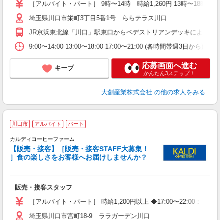
［アルバイト・パート］ 9時〜14時 時給1,260円 13時〜18時 時給1,
埼玉県川口市栄町3丁目5番1号 ららテラス川口
JR京浜東北線「川口」駅東口からペデストリアンデッキにより直
9:00〜14:00 13:00〜18:00 17:00〜21:00 (各時間帯週3日から)
応募画面へ進む
キープ
かんたん3ステップ！
大創産業株式会社
の他の求人をみる
川口市
アルバイト
パート
カルディコーヒーファーム
で
【販売・接客】［販売・接客STAFF大募集！
未
］食の楽しさをお客様へお届けしませんか？
歓
（
通
販売・接客スタッフ
貸
［アルバイト・パート］ 時給1,200円以上 ◆17:00〜22:00：＋
埼玉県川口市宮町18-9 ララガーデン川口