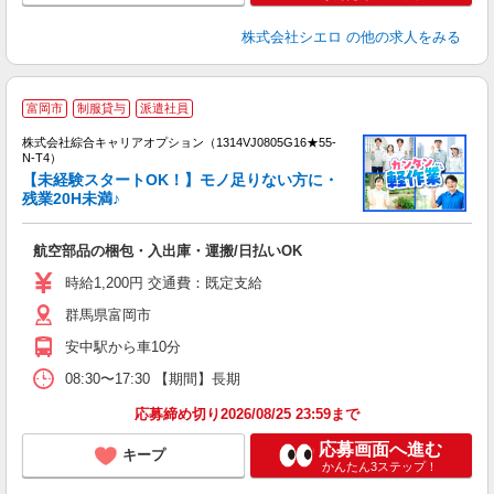
株式会社シエロ
の他の求人をみる
≪
富岡市
制服貸与
派遣社員
い
株式会社綜合キャリアオプション（1314VJ0805G16★55-
N-T4）
【未経験スタートOK！】モノ足りない方に・
残業20H未満♪
得
入
航空部品の梱包・入出庫・運搬/日払いOK
分
フ
時給1,200円 交通費：既定支給
給
群馬県富岡市
安中駅から車10分
08:30〜17:30 【期間】長期
応募締め切り2026/08/25 23:59まで
応募画面へ進む
キープ
かんたん3ステップ！