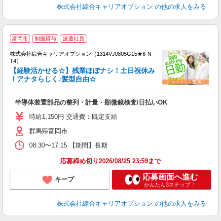
株式会社綜合キャリアオプション
の他の求人をみる
≪
富岡市
制服貸与
派遣社員
い
株式会社綜合キャリアオプション（1314VJ0805G15★8-N-
T4）
【経験活かせる☆】残業ほぼナシ！土日祝休み
！アナタらしく♪髪型自由☆
得
入
半導体装置部品の整列・計量・顕微鏡検査/日払いOK
分
新
時給1,150円 交通費：既定支給
由
群馬県富岡市
08:30〜17:15 【期間】長期
応募締め切り2026/08/25 23:59まで
応募画面へ進む
キープ
かんたん3ステップ！
株式会社綜合キャリアオプション
の他の求人をみる