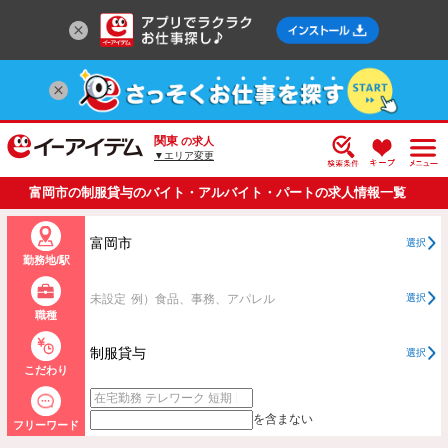
関東
の求人
▼エリア変更
富岡市の制服貸与のバイト・アルバイト・パートの求人情報一覧
富岡市
選択
勤務地/駅
未設定
例）食品、事務、アパレル
選択
職種
制服貸与
選択
こだわり
を含まない
フリーワード