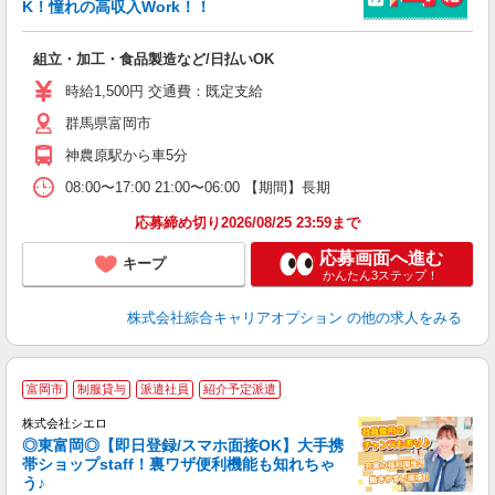
K！憧れの高収入Work！！
得
入
組立・加工・食品製造など/日払いOK
分
第
時給1,500円 交通費：既定支給
1
群馬県富岡市
交
神農原駅から車5分
08:00〜17:00 21:00〜06:00 【期間】長期
応募締め切り2026/08/25 23:59まで
応募画面へ進む
キープ
かんたん3ステップ！
株式会社綜合キャリアオプション
の他の求人をみる
★
富岡市
制服貸与
派遣社員
紹介予定派遣
♪
株式会社シエロ
◎東富岡◎【即日登録/スマホ面接OK】大手携
帯ショップstaff！裏ワザ便利機能も知れちゃ
う♪