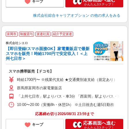
キープ
かんたん3ステップ！
株式会社綜合キャリアオプション
の他の求人をみる
★
富岡市
制服貸与
派遣社員
紹介予定派遣
♪
株式会社シエロ
【即日登録/スマホ面接OK】家電量販店で最新
スマホを販売！時給1700円で安定収入！＜上
州七日市＞
事
即
スマホ携帯販売【ドコモ】
躍
ー
時給1700円〜 ※残業代支給 ★交通費別途支給（規定あり） ゜+゜
自
群馬県富岡市の家電量販店
ど
「上州七日市」駅よりバス・車3分 「西富岡」駅よりバス・車3分
10:00〜20:00（実働8h・休憩1h） ※土日祝含む週5日勤務
応募締め切り2026/08/31 23:59まで
応募画面へ進む
キープ
かんたん3ステップ！