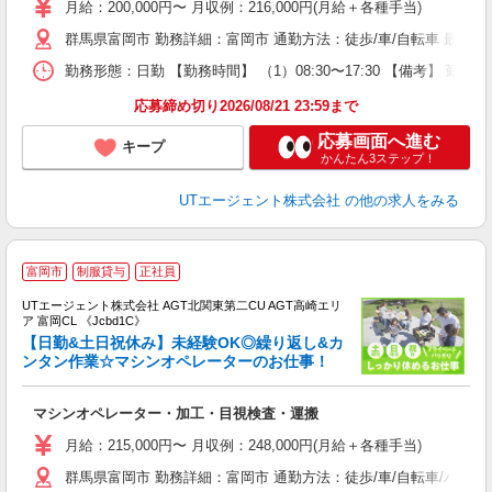
タ
月給：200,000円〜 月収例：216,000円(月給＋各種手当)
休
群馬県富岡市 勤務詳細：富岡市 通勤方法：徒歩/車/自転車 最寄
場
通
勤務形態：日勤 【勤務時間】 （1）08:30〜17:30 【備考】 
り
応募締め切り2026/08/21 23:59まで
応募画面へ進む
キープ
かんたん3ステップ！
UTエージェント株式会社
の他の求人をみる
富岡市
制服貸与
正社員
UTエージェント株式会社 AGT北関東第二CU AGT高崎エリ
ア 富岡CL 《Jcbd1C》
【日勤&土日祝休み】未経験OK◎繰り返し&カ
ンタン作業☆マシンオペレーターのお仕事！
る
マシンオペレーター・加工・目視検査・運搬
入
場
月給：215,000円〜 月収例：248,000円(月給＋各種手当)
タ
群馬県富岡市 勤務詳細：富岡市 通勤方法：徒歩/車/自転車/バイ
休