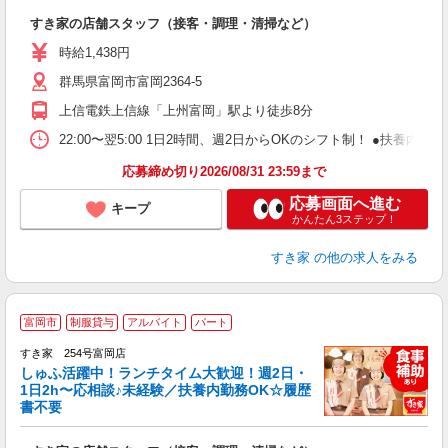
つ
すき家の店舗スタッフ（接客・調理・清掃など）
履
ミ
時給1,438円
～
群馬県富岡市富岡2364-5
勤
社
上信電鉄上信線「上州富岡」駅より徒歩8分
22:00〜翌5:00 1日2時間、週2日からOKのシフト制！ ●扶養内勤務
応募締め切り2026/08/31 23:59まで
応募画面へ進む
キープ
かんたん3ステップ！
すき家
の他の求人をみる
≪
富岡市
制服貸与
アルバイト
パート
すき家 254号富岡店
しゅふ活躍中！ランチタイム大歓迎！週2日・
安
1日2h〜応相談♪未経験／扶養内勤務OK☆履歴
書不要
の