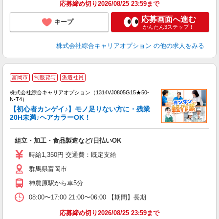
応募締め切り2026/08/25 23:59まで
応募画面へ進む
キープ
かんたん3ステップ！
株式会社綜合キャリアオプション
の他の求人をみる
≪
富岡市
制服貸与
派遣社員
い
株式会社綜合キャリアオプション（1314VJ0805G15★50-
N-T4）
【初心者カンゲイ♪】モノ足りない方に・残業
20H未満♪ヘアカラーOK！
得
入
組立・加工・食品製造など/日払いOK
分
フ
時給1,350円 交通費：既定支給
自
群馬県富岡市
神農原駅から車5分
08:00〜17:00 21:00〜06:00 【期間】長期
応募締め切り2026/08/25 23:59まで