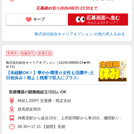
応募締め切り2026/08/25 23:59まで
応募画面へ進む
キープ
かんたん3ステップ！
株式会社綜合キャリアオプション
の他の求人をみる
≪
富岡市
制服貸与
派遣社員
い
株式会社綜合キャリアオプション（1314VJ0805G15★95-
N-T4）
【未経験OK！】華やか環境☆女性も活躍中♪土
日祝休み！程よく残業で収入にプラス♪
得
入
医療機器の顕微鏡組立/日払いOK
分
フ
時給1,200円 交通費：既定支給
店
群馬県富岡市
神農原駅から徒歩15分、上州富岡駅から車10分、磯部駅から車15分 
08:30〜17:15 【期間】長期