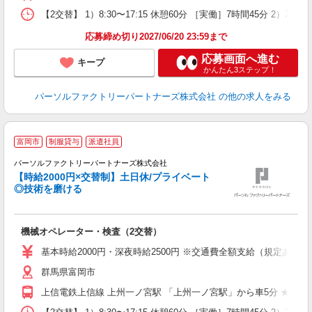
【2交替】 1）8:30〜17:15 休憩60分 ［実働］7時間45分 2）
応募締め切り2027/06/20 23:59まで
応募画面へ進む
キープ
かんたん3ステップ！
パーソルファクトリーパートナーズ株式会社
の他の求人をみる
【
富岡市
制服貸与
派遣社員
パーソルファクトリーパートナーズ株式会社
【時給2000円×交替制】土日休/プライベート
◎技術を磨ける
ア
機械オペレーター・検査（2交替）
未
不
基本時給2000円・深夜時給2500円 ※交通費全額支給（規定あり） 
店
群馬県富岡市
上信電鉄上信線 上州一ノ宮駅 「上州一ノ宮駅」から車5分 ★自