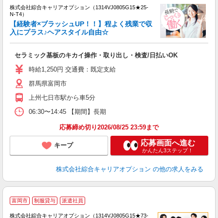
株式会社綜合キャリアオプション（1314VJ0805G15★25-
N-T4）
【経験者×ブラッシュUP！！】程よく残業で収
入にプラス♪ヘアスタイル自由☆
得
入
セラミック基板のキカイ操作・取り出し・検査/日払いOK
分
新
時給1,250円 交通費：既定支給
（
群馬県富岡市
上州七日市駅から車5分
06:30〜14:45 【期間】長期
応募締め切り2026/08/25 23:59まで
応募画面へ進む
キープ
かんたん3ステップ！
株式会社綜合キャリアオプション
の他の求人をみる
≪
富岡市
制服貸与
派遣社員
い
株式会社綜合キャリアオプション（1314VJ0805G15★73-