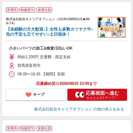
≪
富岡市
制服貸与
派遣社員
い
株式会社綜合キャリアオプション（1314VJ0805G15★88-
N-T4）
【未経験の方大歓迎♪】女性も多数カツヤク中♪
先の予定も立てやすい♪土日祝休！
得
入
小さいパーツの加工&検査/日払いOK
分
フ
時給1,200円 交通費：既定支給
り
群馬県富岡市
08:00〜16:45 【期間】長期
応募締め切り2026/08/25 23:59まで
応募画面へ進む
キープ
かんたん3ステップ！
株式会社綜合キャリアオプション
の他の求人をみる
≪
富岡市
制服貸与
派遣社員
い