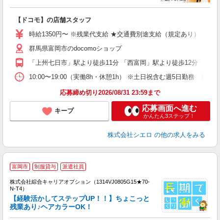
務
即
【ドコモ】の店舗スタッフ
あ
時給1350円〜 ※残業代支給 ★交通費別途支給（規定あり） ゜+゜
K
群馬県富岡市のdocomoショップ
貸
「上州七日市」駅より徒歩11分 「西富岡」駅より徒歩12分
10:00〜19:00（実働8h・休憩1h） ※土日祝含む週5日勤務 第2
応募締め切り2026/08/31 23:59まで
応募画面へ進む
キープ
かんたん3ステップ！
株式会社シエロ
の他の求人をみる
≪
富岡市
制服貸与
派遣社員
い
株式会社綜合キャリアオプション（1314VJ0805G15★70-
N-T4）
【経験活かしてステップUP！！】ちょこっと
残業あり♪ヘアカラーOK！
得