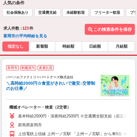
人気の条件
社会保険あり
交通費支給
未経験歓迎
フリーター歓迎
ブラ
求人件数 :
123
件
この検索条件を保存
富岡市の平均時給を見る
指定なし
新着順
時給順
日給順
月給順
富岡市
制服貸与
派遣社員
て
パーソルファクトリーパートナーズ株式会社
充
＼高時給2000円☆食堂がきれいで激安♪交替制
のお仕事／
で
機械オペレーター・検査（2交替）
未
不
基本時給2000円・深夜時給2500円 ※交通費全額支給（規定あり） 
店
群馬県富岡市
上信電鉄上信線 上州一ノ宮駅 「上州一ノ宮駅」から車5分 ★自