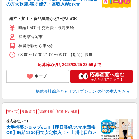
の方大歓迎♪稼ぐ優先・高収入Work☆
得
入
組立・加工・食品製造など/日払いOK
分
第
時給1,500円 交通費：既定支給
1
群馬県富岡市
交
神農原駅から車5分
08:00〜17:00 21:00〜06:00 【期間】長期
応募締め切り2026/08/25 23:59まで
応募画面へ進む
キープ
かんたん3ステップ！
株式会社綜合キャリアオプション
の他の求人をみる
★
富岡市
制服貸与
派遣社員
紹介予定派遣
♪
株式会社シエロ
大手携帯ショップstaff【即日登録/スマホ面接
OK】時給1350円で安定収入！＜上州七日市＞