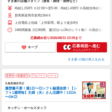
すき家の店舗スタッフ（接客・調理・清掃など）
履
タ
時給1,150円 ※22:00〜翌5:00：時給1,438円 ※高校生時給1,080
（
群馬県富岡市富岡2364-5
夜
事
上信電鉄上信線「上州富岡」駅より徒歩8分
24時間募集 1日2時間、週2日からOKのシフト制！ ※高校生のシ
応募締め切り2026/08/31 23:59まで
応募画面へ進む
キープ
かんたん3ステップ！
すき家
の他の求人をみる
富岡市
制服貸与
アルバイト
パート
丸亀製麺富岡店
履歴書不要！週1日〜◎シフト融通抜群！【シ
フト1週間毎】主婦（夫）さん活躍中！1日2h
〜OK◎
ル
キッチン・ホールスタッフ
入