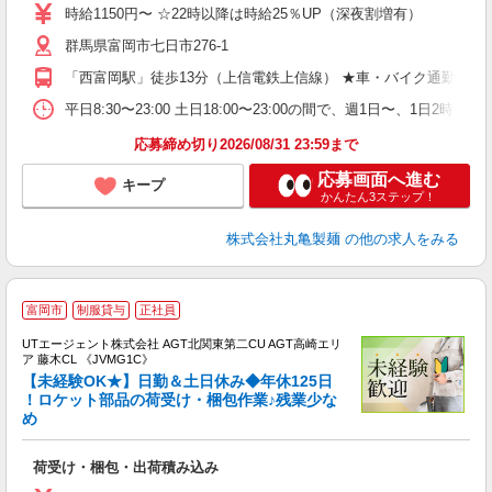
者
時給1150円〜 ☆22時以降は時給25％UP（深夜割増有）
歓
群馬県富岡市七日市276‐1
～
り
「西富岡駅」徒歩13分（上信電鉄上信線） ★車・バイク通勤OK
K
シ
平日8:30〜23:00 土日18:00〜23:00の間で、週1
夕
応募締め切り2026/08/31 23:59まで
応募画面へ進む
キープ
かんたん3ステップ！
株式会社丸亀製麺
の他の求人をみる
富岡市
制服貸与
正社員
UTエージェント株式会社 AGT北関東第二CU AGT高崎エリ
ア 藤木CL 《JVMG1C》
【未経験OK★】日勤＆土日休み◆年休125日
！ロケット部品の荷受け・梱包作業♪残業少な
め
る
入
荷受け・梱包・出荷積み込み
場