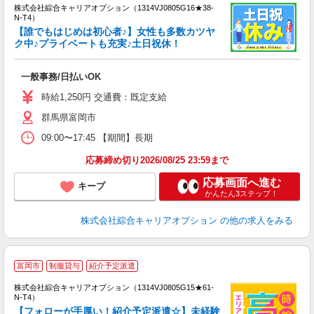
株式会社綜合キャリアオプション（1314VJ0805G16★38-
N-T4）
【誰でもはじめは初心者♪】女性も多数カツヤ
ク中♪プライベートも充実♪土日祝休！
得
入
一般事務/日払いOK
分
二
時給1,250円 交通費：既定支給
O
群馬県富岡市
09:00〜17:45 【期間】長期
応募締め切り2026/08/25 23:59まで
応募画面へ進む
キープ
かんたん3ステップ！
株式会社綜合キャリアオプション
の他の求人をみる
≪
富岡市
制服貸与
紹介予定派遣
い
株式会社綜合キャリアオプション（1314VJ0805G15★61-
N-T4）
【フォローが手厚い！紹介予定派遣☆】未経験