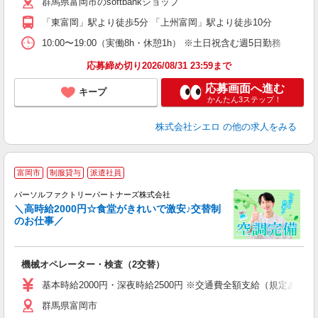
群馬県富岡市のsoftbankショップ
貸
「東富岡」駅より徒歩5分 「上州富岡」駅より徒歩10分
10:00〜19:00（実働8h・休憩1h） ※土日祝含む週5日勤務
応募締め切り2026/08/31 23:59まで
応募画面へ進む
キープ
かんたん3ステップ！
株式会社シエロ
の他の求人をみる
富岡市
制服貸与
派遣社員
て
パーソルファクトリーパートナーズ株式会社
充
＼高時給2000円☆食堂がきれいで激安♪交替制
のお仕事／
で
機械オペレーター・検査（2交替）
未
不
基本時給2000円・深夜時給2500円 ※交通費全額支給（規定あり） 
店
群馬県富岡市