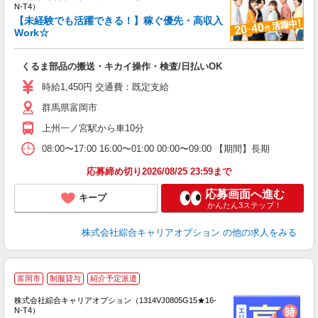
N-T4）
【未経験でも活躍できる！】稼ぐ優先・高収入
Work☆
得
入
くるま部品の搬送・キカイ操作・検査/日払いOK
分
フ
時給1,450円 交通費：既定支給
り
群馬県富岡市
上州一ノ宮駅から車10分
08:00〜17:00 16:00〜01:00 00:00〜09:00 【期間】長期
応募締め切り2026/08/25 23:59まで
応募画面へ進む
キープ
かんたん3ステップ！
株式会社綜合キャリアオプション
の他の求人をみる
≪
富岡市
制服貸与
紹介予定派遣
い
株式会社綜合キャリアオプション（1314VJ0805G15★16-
N-T4）