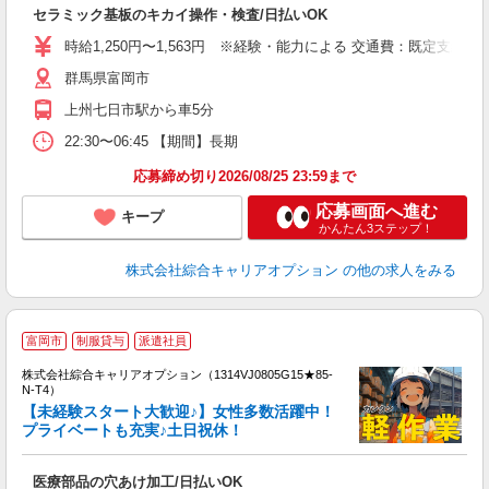
入
セラミック基板のキカイ操作・検査/日払いOK
分
新
時給1,250円〜1,563円 ※経験・能力による 交通費：既定支給
（
群馬県富岡市
上州七日市駅から車5分
22:30〜06:45 【期間】長期
応募締め切り2026/08/25 23:59まで
応募画面へ進む
キープ
かんたん3ステップ！
株式会社綜合キャリアオプション
の他の求人をみる
≪
富岡市
制服貸与
派遣社員
い
株式会社綜合キャリアオプション（1314VJ0805G15★85-
N-T4）
【未経験スタート大歓迎♪】女性多数活躍中！
プライベートも充実♪土日祝休！
得
入
医療部品の穴あけ加工/日払いOK
分