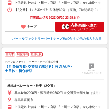
上信電鉄上信線 上州一ノ宮駅 「上州一ノ宮駅」から車5分 ★自
【2交替】 1）8:30〜17:15 休憩60分 ［実働］7時間45分 2）
応募締め切り2027/06/20 23:59まで
応募画面へ進む
キープ
かんたん3ステップ！
パーソルファクトリーパートナーズ株式会社
の他の求人をみる
富岡市
制服貸与
派遣社員
・
パーソルファクトリーパートナーズ株式会社
【月収40万超×交替制で稼げる】技術力UP・
土日休・初心者◎
環
ラ
機械オペレーター・検査（2交替）
未
不
基本時給2000円・深夜時給2500円 ※交通費全額支給（規定あり） 
店
群馬県富岡市
上信電鉄上信線 上州一ノ宮駅 「上州一ノ宮駅」から車5分 ★自