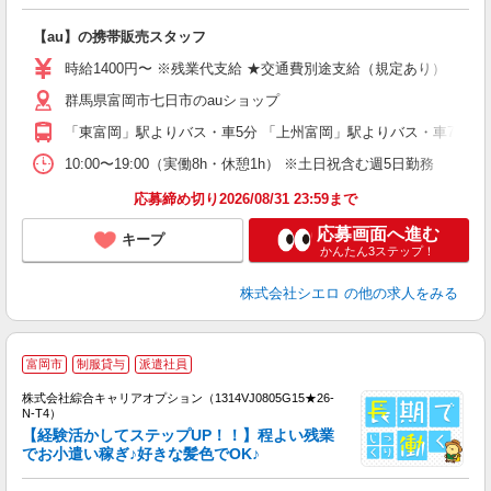
理
【au】の携帯販売スタッフ
即
時給1400円〜 ※残業代支給 ★交通費別途支給（規定あり） ゜+゜
あ
群馬県富岡市七日市のauショップ
K
「東富岡」駅よりバス・車5分 「上州富岡」駅よりバス・車7分
貸
10:00〜19:00（実働8h・休憩1h） ※土日祝含む週5日勤務
応募締め切り2026/08/31 23:59まで
応募画面へ進む
キープ
かんたん3ステップ！
株式会社シエロ
の他の求人をみる
≪
富岡市
制服貸与
派遣社員
い
株式会社綜合キャリアオプション（1314VJ0805G15★26-
N-T4）
【経験活かしてステップUP！！】程よい残業
でお小遣い稼ぎ♪好きな髪色でOK♪
得