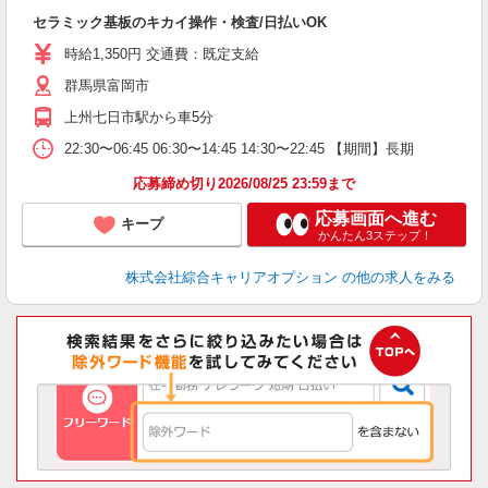
入
セラミック基板のキカイ操作・検査/日払いOK
分
新
時給1,350円 交通費：既定支給
由
群馬県富岡市
上州七日市駅から車5分
22:30〜06:45 06:30〜14:45 14:30〜22:45 【期間】長期
応募締め切り2026/08/25 23:59まで
応募画面へ進む
キープ
かんたん3ステップ！
株式会社綜合キャリアオプション
の他の求人をみる