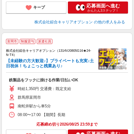
応募画面へ進む
キープ
かんたん3ステップ！
株式会社綜合キャリアオプション
の他の求人をみる
≪
富岡市
制服貸与
派遣社員
い
株式会社綜合キャリアオプション（1314VJ0805G16★24-
N-T4）
【未経験の方大歓迎♪】プライベートも充実♪土
日祝休！ちょこっと残業あり♪
得
入
鉄製品をフックに掛ける作業/日払いOK
分
新
時給1,350円 交通費：既定支給
業
群馬県富岡市
南蛇井駅から車5分
08:00〜17:00 【期間】長期
応募締め切り2026/08/25 23:59まで
応募画面へ進む