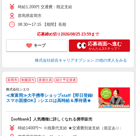
フ
時給1,200円 交通費：既定支給
満
群馬県富岡市
08:30〜17:15 【期間】長期
応募締め切り2026/08/25 23:59まで
応募画面へ進む
キープ
かんたん3ステップ！
株式会社綜合キャリアオプション
の他の求人をみる
★
富岡市
制服貸与
派遣社員
紹介予定派遣
♪
株式会社シエロ
≪東富岡≫大手携帯ショップstaff【即日登録/
スマホ面接OK】♪シエロは高時給＆厚待遇★
い
即
【softbank】人気機種に詳しくなれる携帯販売
あ
時給1400円〜 ※残業代支給 ★交通費別途支給（規定あり） ゜+゜
K