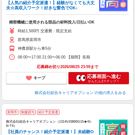
【人気の紹介予定派遣！】経験がなくても大丈
夫☆高収入ワーク！好きな髪色でOK♪
得
入
精密機械に使用される部品の材料投入/日払いOK
分
第
時給1,500円 交通費：既定支給
1
群馬県富岡市
交
神農原駅から車5分
08:00〜17:00 21:00〜06:00 【期間】長期
応募締め切り2026/08/25 23:59まで
応募画面へ進む
キープ
かんたん3ステップ！
株式会社綜合キャリアオプション
の他の求人をみる
≪
富岡市
制服貸与
紹介予定派遣
い
株式会社綜合キャリアオプション（1314VJ0805G15★41-
N-T4）
【社員のチャンス！紹介予定派遣！】未経験O