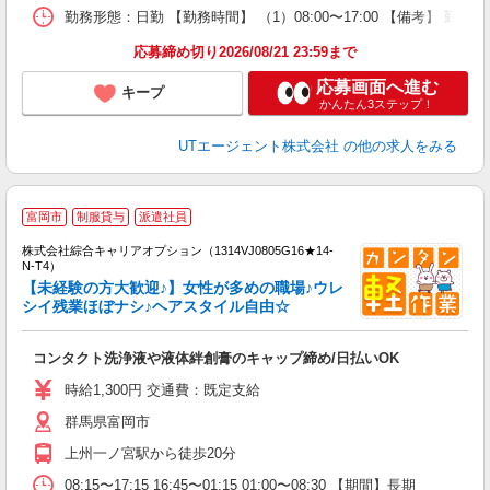
場
勤務形態：日勤 【勤務時間】 （1）08:00〜17:00 【備考】 
通
り
応募締め切り2026/08/21 23:59まで
応募画面へ進む
キープ
かんたん3ステップ！
UTエージェント株式会社
の他の求人をみる
≪
富岡市
制服貸与
派遣社員
い
株式会社綜合キャリアオプション（1314VJ0805G16★14-
N-T4）
【未経験の方大歓迎♪】女性が多めの職場♪ウレ
シイ残業ほぼナシ♪ヘアスタイル自由☆
得
入
コンタクト洗浄液や液体絆創膏のキャップ締め/日払いOK
分
フ
時給1,300円 交通費：既定支給
制
群馬県富岡市
上州一ノ宮駅から徒歩20分
08:15〜17:15 16:45〜01:15 01:00〜08:30 【期間】長期