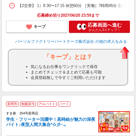
【2交替】 1）8:30〜17:15 休憩60分 ［実働］7時間45分 2）
応募締め切り2027/06/20 23:59まで
応募画面へ進む
キープ
かんたん3ステップ！
パーソルファクトリーパートナーズ株式会社
の他の求人をみる
「キープ」とは？
気になるお仕事をワンクリックで保存
まとめてチェック＆まとめて応募も可能
会員登録無しで今すぐご利用いただけます
富岡市
制服貸与
アルバイト
パート
すき家 254号富岡店
学生・フリーター活躍中！高時給が魅力の深夜
バイト♪夜型人間大集合*☆彡･.｡