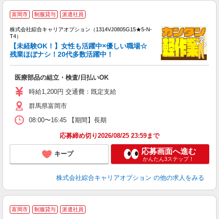
≪
富岡市
制服貸与
派遣社員
い
株式会社綜合キャリアオプション（1314VJ0805G15★5-N-
T4）
【未経験OK！】女性も活躍中×優しい職場☆
残業ほぼナシ！20代多数活躍中！
得
入
医療部品の組立・検査/日払いOK
分
フ
時給1,200円 交通費：既定支給
制
群馬県富岡市
08:00〜16:45 【期間】長期
応募締め切り2026/08/25 23:59まで
応募画面へ進む
キープ
かんたん3ステップ！
株式会社綜合キャリアオプション
の他の求人をみる
≪
富岡市
制服貸与
派遣社員
い