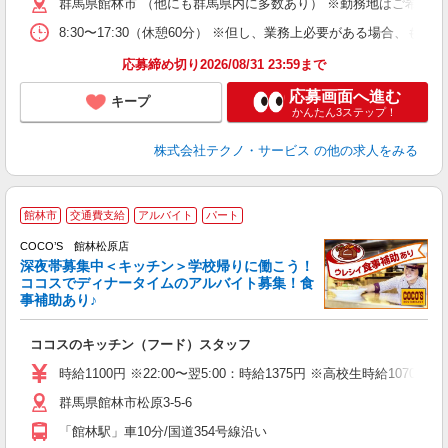
群馬県館林市 （他にも群馬県内に多数あり） ※勤務地はご希望を
8:30〜17:30（休憩60分） ※但し、業務上必要がある場合
応募締め切り2026/08/31 23:59まで
応募画面へ進む
キープ
かんたん3ステップ！
株式会社テクノ・サービス
の他の求人をみる
館林市
交通費支給
アルバイト
パート
COCO’S 館林松原店
深夜帯募集中＜キッチン＞学校帰りに働こう！
ココスでディナータイムのアルバイト募集！食
事補助あり♪
な
ココスのキッチン（フード）スタッフ
未
（
時給1100円 ※22:00〜翌5:00：時給1375円 ※高校生時給1070円 
群馬県館林市松原3-5-6
「館林駅」車10分/国道354号線沿い