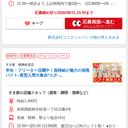
22:00〜閉店まで 上記時間内で週2回〜、1日3時間〜OK（シフト制
応募締め切り2026/08/31 23:59まで
応募画面へ進む
キープ
かんたん3ステップ！
株式会社ココスジャパン
の他の求人をみる
館林市
交通費支給
アルバイト
パート
すき家 館林松原店
学生・フリーター活躍中！高時給が魅力の深夜
バイト♪夜型人間大集合*☆彡･.｡
つ
すき家の店舗スタッフ（接客・調理・清掃など）
履
ミ
時給1,400円
～
群馬県館林市松原一丁目22番4号
勤
社
各線「館林」駅より徒歩16分
22:00〜翌5:00 1日2時間、週2日からOKのシフト制！ ●扶養内勤務