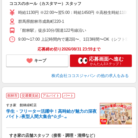
ココスのホール（カスタマー）スタッフ
未
（
時給1130円 ※22:00〜翌5:00：時給1450円 ※高校生時給1100円 
群馬県館林市成島町220-1
「館林駅」徒歩10分/国道122号線沿い
9:00〜17:00 上記時間内で週2回〜、1日3時間〜OK（シフト制）
応募締め切り2026/08/31 23:59まで
応募画面へ進む
キープ
かんたん3ステップ！
株式会社ココスジャパン
の他の求人をみる
館林市
交通費支給
アルバイト
パート
すき家 館林緑町店
学生・フリーター活躍中！高時給が魅力の深夜
バイト♪夜型人間大集合*☆彡･.｡
つ
すき家の店舗スタッフ（接客・調理・清掃など）
履