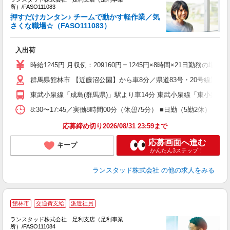
所）/FASO111083
サ
押すだけカンタン♪ チームで動かす軽作業／気
さくな職場☆（FASO111083）
★
未
入出荷
祝
時給1245円 月収例：209160円＝1245円×8時間×21日勤務
群馬県館林市 【近藤沼公園】から車8分／県道83号・20号線近く
東武小泉線「成島(群馬県)」駅より車14分 東武小泉線「東小泉」
8:30〜17:45／実働8時間00分（休憩75分） ■日勤（5勤2休
応募締め切り2026/08/31 23:59まで
応募画面へ進む
キープ
かんたん3ステップ！
ランスタッド株式会社
の他の求人をみる
館林市
交通費支給
派遣社員
ランスタッド株式会社 足利支店（足利事業
所）/FASO111084