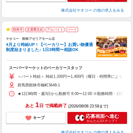
株式会社ヤオコー
の他の求人をみる
館林市
交通費支給
アルバイト
パート
★
ヤオコー 館林アゼリアモール店
4月より時給UP！【ベーカリー】お買い物優遇
制度始まりました♪ 1日3時間〜相談OK
O
お
スーパーマーケットのベーカリースタッフ
未
ア
＜パート時給＞ 時給1,200円〜1,400円（曜日・時間帯による） 
短
群馬県館林市楠町3648-1
り
★1日3時間・週3日から勤務可 8:00〜12:00 ※勤務時間
1
あと
日
で掲載終了
(2026/08/08 23:59まで)
応募画面へ進む
キープ
かんたん3ステップ！
株式会社ヤオコー
の他の求人をみる