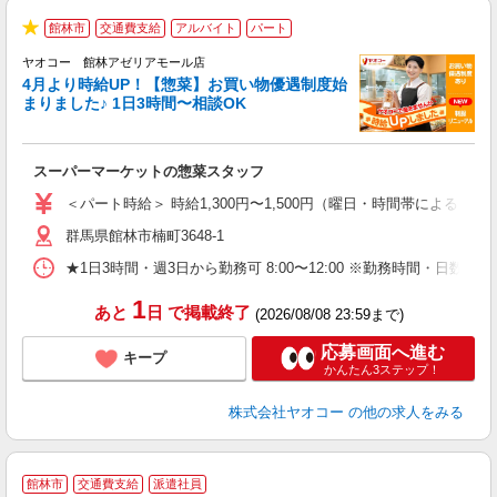
館林市
交通費支給
アルバイト
パート
★
ヤオコー 館林アゼリアモール店
4月より時給UP！【惣菜】お買い物優遇制度始
まりました♪ 1日3時間〜相談OK
て
スーパーマーケットの惣菜スタッフ
未
ア
＜パート時給＞ 時給1,300円〜1,500円（曜日・時間帯による） 
短
群馬県館林市楠町3648-1
り
★1日3時間・週3日から勤務可 8:00〜12:00 ※勤務時間
1
あと
日
で掲載終了
(2026/08/08 23:59まで)
応募画面へ進む
キープ
かんたん3ステップ！
株式会社ヤオコー
の他の求人をみる
館林市
交通費支給
派遣社員