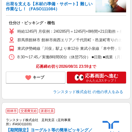
出荷を支える【木材の準備・サポート】難しい
の
作業なし！（FASO111084）
＞
仕分け・ピッキング・梱包
時給1245円 月収例：240285円＝1245円×8時間×21日勤務
群馬県館林市 館林市南西エリア／千代田町・邑楽町寄りのエリア
東武伊勢崎線「川俣」駅より車12分 東武小泉線「本中野」駅より車
8:30〜17:45／実働8時間00分（休憩75分） ■日勤 ■残業（
応募締め切り2026/08/31 23:59まで
応募画面へ進む
キープ
かんたん3ステップ！
ランスタッド株式会社
の他の求人をみる
館林市
交通費支給
派遣社員
ランスタッド株式会社 足利支店（足利事業
所）/FASO111031
内
【期間限定】ヨーグルト等の簡単ピッキング／