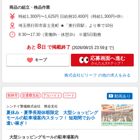
入
商品の組立・検品作業
た
第
時給1,300円〜1,625円 日給例10,400円（時給1,300円×8h） 
ブ
埼玉県行田市富士見町 ★「東行田駅」より車で10分
払
通
8:30〜17:30（実働8h・休憩1h） ※週5日勤務
険
8
あと
日
で掲載終了
(2026/08/15 23:59まで)
応募画面へ進む
キープ
かんたん3ステップ！
株式会社ビリーフ
の他の求人をみる
館林市
交通費支給
アルバイト
パート
動画あり
シンテイ警備株式会社 熊谷支社
祝
夏休み・夏季長期休暇限定 大型ショッピング
万
モールの駐車場案内スタッフ！ 短期間でお小
実
遣い稼ぎ！
5
友
大型ショッピングモールの駐車場案内
ド