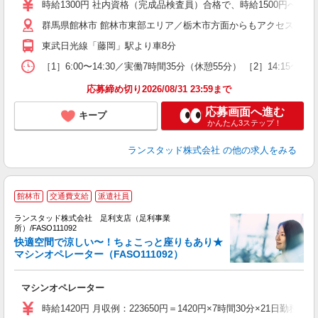
時給1300円 社内資格（完成品検査員）合格で、時給1500円
群馬県館林市 館林市東部エリア／栃木市方面からもアクセスしや
東武日光線「藤岡」駅より車8分
［1］6:00〜14:30／実働7時間35分（休憩55分） ［2］14:
応募締め切り2026/08/31 23:59まで
応募画面へ進む
キープ
かんたん3ステップ！
ランスタッド株式会社
の他の求人をみる
【
館林市
交通費支給
派遣社員
ランスタッド株式会社 足利支店（足利事業
の
所）/FASO111092
容
快適空間で涼しい〜！ちょこっと座りもあり★
＜
マシンオペレーター（FASO111092）
マシンオペレーター
時給1420円 月収例：223650円＝1420円×7時間30分×21