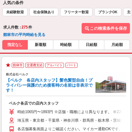
人気の条件
未経験歓迎
社会保険あり
フリーター歓迎
ブランクOK
主
求人件数 :
275
件
この検索条件を保存
館林市の平均時給を見る
指定なし
新着順
時給順
日給順
月給順
館林市
交通費支給
アルバイト
パート
★
株式会社ベルク
【ベルク 各店内スタッフ】髪色髪型自由！プ
ライバシー保護のため接客時の名前は非表示で
す！
た
ベルク各店での店内スタッフ
フ
シ
時給1065円〜1893円 ※店舗・職種により異なります。 ※22
O
埼玉県・東京都・千葉県・神奈川県・群馬県・栃木県・茨城県内の
企
支
各店舗募集画面よりご確認ください。マイカー通勤OKです。