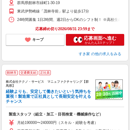
群馬県館林市緑町1-30-19
夜
事
東武伊勢崎線「茂林寺前」駅より徒歩17分
24時間募集 1日2時間、週2日からOKのシフト制！ ※高校生のシ
応募締め切り2026/08/31 23:59まで
応募画面へ進む
キープ
かんたん3ステップ！
すき家
の他の求人をみる
館林市
交通費支給
正社員
株式会社テクノ・サービス マニュファクチャリング【群
馬県】
経験よりも、安定して働きたいという気持ちを
重視！製造業で正社員として長期安定を叶える
チャンス
く
入
製造スタッフ（組立・加工・目視検査・機械操作など）
未
あ
月給190000〜240000円（スキル・経験を考慮）
遣