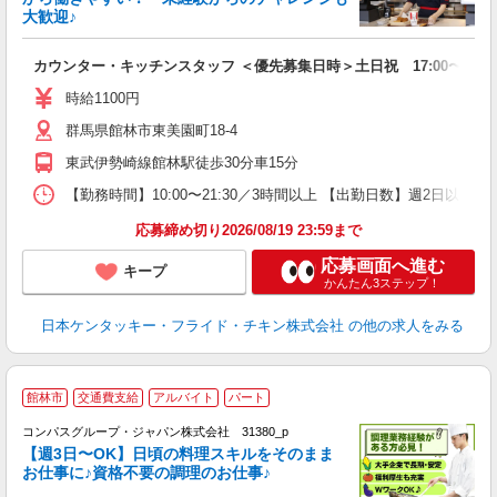
大歓迎♪
見
カウンター・キッチンスタッフ ＜優先募集日時＞土日祝 17:00〜21:0
未
ダ
時給1100円
昇
群馬県館林市東美園町18-4
上
か
東武伊勢崎線館林駅徒歩30分車15分
【勤務時間】10:00〜21:30／3時間以上 【出勤日数】週2日以
応募締め切り2026/08/19 23:59まで
応募画面へ進む
キープ
かんたん3ステップ！
日本ケンタッキー・フライド・チキン株式会社
の他の求人をみる
館林市
交通費支給
アルバイト
パート
コンパスグループ・ジャパン株式会社 31380_p
く
【週3日〜OK】日頃の料理スキルをそのまま
お仕事に♪資格不要の調理のお仕事♪