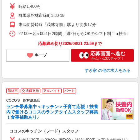
ミ
時給1,400円
～
群馬県館林市緑町1-30-19
勤
社
東武伊勢崎線「茂林寺前」駅より徒歩17分
22:00〜翌5:00 1日2時間、週2日からOKのシフト制！ ●扶養内勤務
応募締め切り2026/08/31 23:59まで
応募画面へ進む
キープ
かんたん3ステップ！
すき家
の他の求人をみる
館林市
交通費支給
アルバイト
パート
COCO’S 館林成島店
ランチ帯募集中＜キッチン＞子育て応援！扶養
内で働けるココスのランチタイムスタッフ募集
！食事補助あり♪
あ
ココスのキッチン（フード）スタッフ
未
（