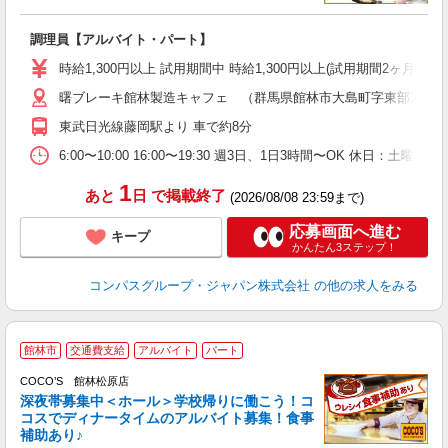
大
調理員【アルバイト・パート】
入
歓
時給1,300円以上 試用期間中 時給1,300円以上(試用期間2ヶ月) 
～
曙ブレーキ館林製造キャフェ （群馬県館林市大島町字東部工業団地
用
K
東武日光線藤岡駅より 車で約8分
朝
業
6:00〜10:00 16:00〜19:30 週3日、1日3時間〜OK 休日
1
あと
日
で掲載終了
(2026/08/08 23:59まで)
応募画面へ進む
キープ
かんたん3ステップ！
コンパスグループ・ジャパン株式会社
の他の求人をみる
館林市
交通費支給
アルバイト
パート
COCO’S 館林松原店
深夜帯募集中＜ホール＞学校帰りに働こう！コ
コスでディナータイムのアルバイト募集！食事
補助あり♪