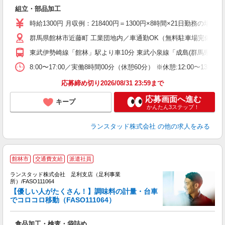
祝
組立・部品加工
時給1300円 月収例：218400円＝1300円×8時間×21日勤務
群馬県館林市近藤町 工業団地内／車通勤OK（無料駐車場完備）
東武伊勢崎線「館林」駅より車10分 東武小泉線「成島(群馬県)」
8:00〜17:00／実働8時間00分（休憩60分） ※休憩:12:00
応募締め切り2026/08/31 23:59まで
応募画面へ進む
キープ
かんたん3ステップ！
ランスタッド株式会社
の他の求人をみる
館林市
交通費支給
派遣社員
ランスタッド株式会社 足利支店（足利事業
所）/FASO111064
【優しい人がたくさん！】調味料の計量・台車
員
でコロコロ移動（FASO111064）
2
未
食品加工・検査・袋詰め