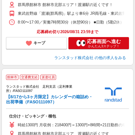
群馬県館林市 館林市北部エリア！渡瀬駅の近くです！
東武佐野線「渡瀬(群馬県)」駅より車6分 JR両毛線・東武佐野線「佐
8:00〜17:00／実働7時間30分（休憩90分） ■日勤（5勤2休
応募締め切り2026/08/31 23:59まで
応募画面へ進む
キープ
かんたん3ステップ！
ランスタッド株式会社
の他の求人をみる
館林市
交通費支給
派遣社員
ランスタッド株式会社 足利支店（足利事業
所）/FASO111097
【8/17から3ヶ月限定】カレンダーの箱詰め・
ど
出荷準備（FASO111097）
人
未
仕分け・ピッキング・梱包
祝
時給1300円 月収例：218400円＝1300円×8時間×21日勤務
群馬県館林市 館林市北部エリア 渡瀬駅の近くです