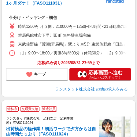
未
1ヶ月ダケ！（FASO111031）
祝
仕分け・ピッキング・梱包
時給1250円 月収例：210000円＝1250円×8時間×21日勤務
群馬県館林市下早川田町 無料駐車場完備
東武佐野線「渡瀬(群馬県)」駅より車5分 東武佐野線「田島」駅よ
［1］9:00〜18:00／実働8時間00分（休憩60分） ［2］9:0
応募締め切り2026/08/31 23:59まで
応募画面へ進む
キープ
かんたん3ステップ！
ランスタッド株式会社
の他の求人をみる
【
館林市
交通費支給
派遣社員
ランスタッド株式会社 足利支店（足利事業
所）/FASO111024
出荷検品の軽作業！朝活ワークで夕方からは自
＞
由時間たっぷり（FASO111024）