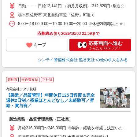
活
日勤・・・日給12,141円 （初月月収例） 312,820円+別途
や
支
栃木県佐野市 東北自動車道「佐野」IC近く
8:00〜18:00 9:00〜19:00 10:00〜20:00
度
応募締め切り2026/10/03 23:59まで
応募画面へ進む
キープ
かんたん3ステップ！
シンテイ警備株式会社 熊谷支社
の他の求人をみる
館林市
交通費支給
正社員
有限会社アダチ技研
【製造／品質管理】年間休日125日程度＆完全
週休2日制／残業ほとんどなし／未経験可／昇
給・賞与有／
リ
製造業務・品質管理業務（正社員）
入
ス
月給216,000円〜246,000円 ※年齢・経験を考慮し決定いたします
バ
群馬県館林市羽附旭町1143 ★車通勤OK ※転勤なし