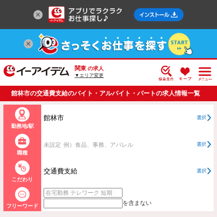
関東
の求人
▼エリア変更
館林市の交通費支給のバイト・アルバイト・パートの求人情報一覧
館林市
選択
勤務地/駅
未設定
例）食品、事務、アパレル
選択
職種
交通費支給
選択
こだわり
を含まない
フリーワード