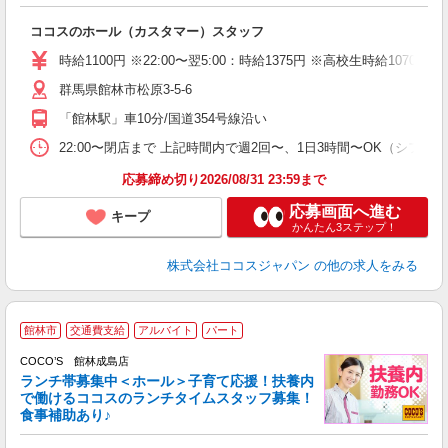
な
ココスのホール（カスタマー）スタッフ
未
（
時給1100円 ※22:00〜翌5:00：時給1375円 ※高校生時給1070円 
群馬県館林市松原3-5-6
「館林駅」車10分/国道354号線沿い
22:00〜閉店まで 上記時間内で週2回〜、1日3時間〜OK（シフト制
応募締め切り2026/08/31 23:59まで
応募画面へ進む
キープ
かんたん3ステップ！
株式会社ココスジャパン
の他の求人をみる
館林市
交通費支給
アルバイト
パート
COCO’S 館林成島店
ランチ帯募集中＜ホール＞子育て応援！扶養内
で働けるココスのランチタイムスタッフ募集！
食事補助あり♪
あ