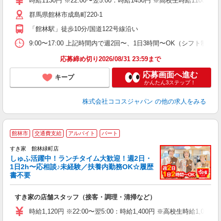
時給1130円 ※22:00〜翌5:00：時給1450円 ※高校生時給1100円 
群馬県館林市成島町220-1
「館林駅」徒歩10分/国道122号線沿い
9:00〜17:00 上記時間内で週2回〜、1日3時間〜OK（シフト制）
応募締め切り2026/08/31 23:59まで
応募画面へ進む
キープ
かんたん3ステップ！
株式会社ココスジャパン
の他の求人をみる
≪
館林市
交通費支給
アルバイト
パート
すき家 館林緑町店
しゅふ活躍中！ランチタイム大歓迎！週2日・
安
1日2h〜応相談♪未経験／扶養内勤務OK☆履歴
書不要
の
すき家の店舗スタッフ（接客・調理・清掃など）
履
タ
時給1,120円 ※22:00〜翌5:00：時給1,400円 ※高校生時給1,070
（