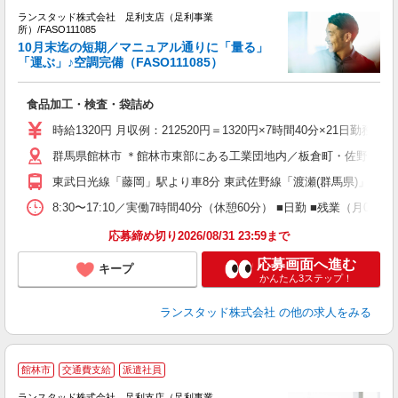
ランスタッド株式会社 足利支店（足利事業
所）/FASO111085
業
10月末迄の短期／マニュアル通りに「量る」
＞
「運ぶ」♪空調完備（FASO111085）
未
祝
食品加工・検査・袋詰め
時給1320円 月収例：212520円＝1320円×7時間40分×21
群馬県館林市 ＊館林市東部にある工業団地内／板倉町・佐野市・
東武日光線「藤岡」駅より車8分 東武佐野線「渡瀬(群馬県)」駅よ
8:30〜17:10／実働7時間40分（休憩60分） ■日勤 ■残業（
応募締め切り2026/08/31 23:59まで
応募画面へ進む
キープ
かんたん3ステップ！
ランスタッド株式会社
の他の求人をみる
館林市
交通費支給
派遣社員
る
ランスタッド株式会社 足利支店（足利事業