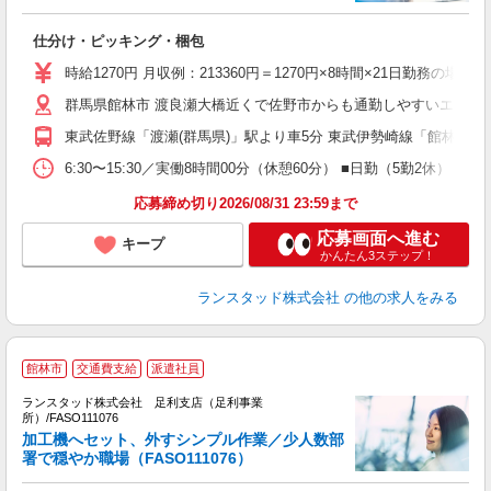
代
仕分け・ピッキング・梱包
時給1270円 月収例：213360円＝1270円×8時間×21日勤務
群馬県館林市 渡良瀬大橋近くで佐野市からも通勤しやすいエリア
東武佐野線「渡瀬(群馬県)」駅より車5分 東武伊勢崎線「館林」駅
6:30〜15:30／実働8時間00分（休憩60分） ■日勤（5勤2休
応募締め切り2026/08/31 23:59まで
応募画面へ進む
キープ
かんたん3ステップ！
ランスタッド株式会社
の他の求人をみる
館林市
交通費支給
派遣社員
ランスタッド株式会社 足利支店（足利事業
場
所）/FASO111076
業
加工機へセット、外すシンプル作業／少人数部
＞
署で穏やか職場（FASO111076）
未