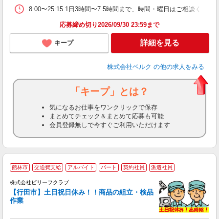
8:00〜25:15 1日3時間〜7.5時間まで、時間・曜日はご相談
応募締め切り2026/09/30 23:59まで
詳細を見る
キープ
株式会社ベルク
の他の求人をみる
「キープ」とは？
気になるお仕事をワンクリックで保存
まとめてチェック＆まとめて応募も可能
会員登録無しで今すぐご利用いただけます
館林市
交通費支給
アルバイト
パート
契約社員
派遣社員
株式会社ビリーフクラブ
ス
【行田市】土日祝日休み！！商品の組立・検品
作業
お