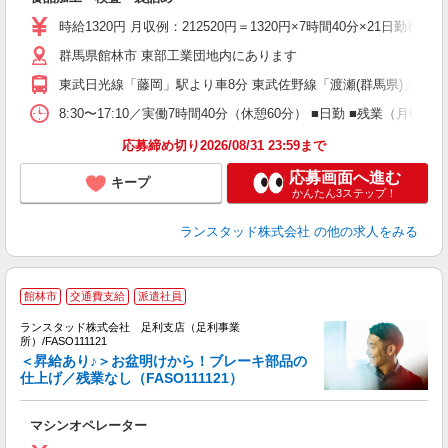
祝
時給1320円 月収例：212520円＝1320円×7時間40分×21
群馬県館林市 東部工業団地内にあります
東武日光線「藤岡」駅より車8分 東武佐野線「渡瀬(群馬県)」駅よ
8:30〜17:10／実働7時間40分（休憩60分） ■日勤 ■残業（
応募締め切り2026/08/31 23:59まで
応募画面へ進む
キープ
かんたん3ステップ！
ランスタッド株式会社
の他の求人をみる
館林市
交通費支給
派遣社員
と
ランスタッド株式会社 足利支店（足利事業
手
所）/FASO111121
＜昇給あり♪＞お盆明けから！ブレーキ部品の
仕上げ／残業なし（FASO111121）
上
未
マシンオペレーター