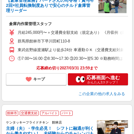
【倉庫管理業務】パートさんの司令塔！賞与年
2回×社員転換制度ありで安心のチルド倉庫管
理リーダー
張
倉庫内作業管理スタッフ
未
賞
月給245,000円〜＋交通費全額支給（規定あり） 《月収例（日勤月30ｈ
社
群馬県館林市下早川田町110-8
東武佐野線渡瀬駅より徒歩24分 車通勤ＯＫ（交通費支給対象 ㎞
①7:00〜16:00 ②8:30〜17:30 ③20:30〜翌5:30 ※勤務時間は
応募締め切り2027/03/31 23:59まで
応募画面へ進む
キープ
かんたん3ステップ！
この企業
の他の求人をみる
館林市
交通費支給
アルバイト
パート
ケンタッキーフライドチキン 館林店
主婦（夫）・学生必見！ シフトに融通が利く
から働きやすい！ 未経験からのチャレンジも