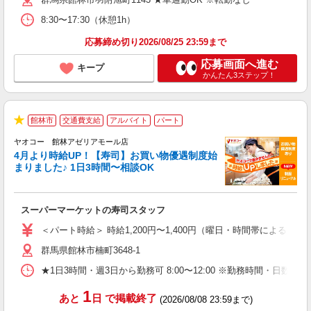
貸
8:30〜17:30（休憩1h）
応募締め切り2026/08/25 23:59まで
応募画面へ進む
キープ
かんたん3ステップ！
館林市
交通費支給
アルバイト
パート
★
ヤオコー 館林アゼリアモール店
4月より時給UP！【寿司】お買い物優遇制度始
まりました♪ 1日3時間〜相談OK
指
スーパーマーケットの寿司スタッフ
未
ア
＜パート時給＞ 時給1,200円〜1,400円（曜日・時間帯による） 
短
群馬県館林市楠町3648-1
り
★1日3時間・週3日から勤務可 8:00〜12:00 ※勤務時間
1
あと
日
で掲載終了
(2026/08/08 23:59まで)