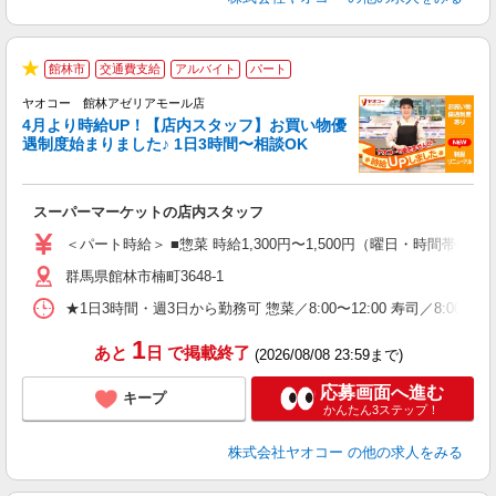
館林市
交通費支給
アルバイト
パート
★
ヤオコー 館林アゼリアモール店
4月より時給UP！【店内スタッフ】お買い物優
遇制度始まりました♪ 1日3時間〜相談OK
わ
スーパーマーケットの店内スタッフ
未
ア
＜パート時給＞ ■惣菜 時給1,300円〜1,500円（曜日・時間帯によ
短
群馬県館林市楠町3648-1
り
★1日3時間・週3日から勤務可 惣菜／8:00〜12:00 寿司／8:00
1
あと
日
で掲載終了
(2026/08/08 23:59まで)
応募画面へ進む
キープ
かんたん3ステップ！
株式会社ヤオコー
の他の求人をみる