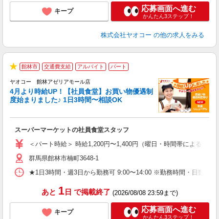
応募画面へ進む
キープ
かんたん3ステップ！
株式会社ヤオコー
の他の求人をみる
館林市
交通費支給
アルバイト
パート
★
ヤオコー 館林アゼリアモール店
4月より時給UP！【社員食堂】お買い物優遇制
度始まりました♪ 1日3時間〜相談OK
O
お
スーパーマーケットの社員食堂スタッフ
未
ア
＜パート時給＞ 時給1,200円〜1,400円（曜日・時間帯による） 
短
群馬県館林市楠町3648-1
り
★1日3時間・週3日から勤務可 9:00〜14:00 ※勤務時間
1
あと
日
で掲載終了
(2026/08/08 23:59まで)
応募画面へ進む
キープ
かんたん3ステップ！