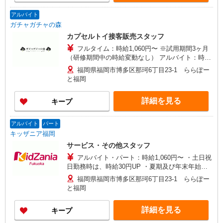
アルバイト
ガチャガチャの森
カプセルトイ接客販売スタッフ
フルタイム：時給1,060円〜 ※試用期間3ヶ月
（研修期間中の時給変動なし） アルバイト：時給
1,060円〜 ※試用期間1ヶ月（同条件）
福岡県福岡市博多区那珂6丁目23-1 ららぽー
と福岡
詳細を見る
キープ
アルバイト
パート
キッザニア福岡
サービス・その他スタッフ
アルバイト・パート：時給1,060円〜 ・土日祝
日勤務時は、時給30円UP ・夏期及び年末年始手
当あり ・交通費全額支給 ・社会保険あり ・早朝
福岡県福岡市博多区那珂6丁目23-1 ららぽー
勤務（7:00am〜8:00am）は時給100円UP ・昇給
と福岡
制度 ・各種手当
詳細を見る
キープ