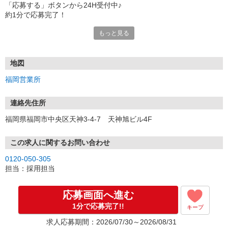
「応募する」ボタンから24H受付中♪
約1分で応募完了！
もっと見る
■電話応募の場合
電話応募も歓迎！（受付:10:00〜20:00）
土日祝も受付中♪
地図
【選考フロー】
福岡営業所
①応募から3営業日を目安に、メールorお電話でご連絡します。
②面接日時を決定！「0120」から始まる電話番号からご連絡します
★スマホでWEB面接（LINEなど）・出張面接・事務所面接と選べま
連絡先住所
す
福岡県福岡市中央区天神3-4-7 天神旭ビル4F
③面接実施（履歴書不要）
④勤務開始（スタート日は応相談）
※ご希望があれば、職場見学の調整もOKです！
この求人に関するお問い合わせ
0120-050-305
お気軽にご応募ください♪
担当：採用担当
応募画面へ進む
1分で応募完了!!
キープ
求人応募期間：2026/07/30～2026/08/31