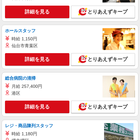
生活雑貨・アパレルの販売Staff
アルバイト・パート： ［1］時給1,200円〜
詳細を見る
とりあえずキープ
［2］時給1,100円〜
福岡県福岡市博多区博多駅中央街1番1号 JR
博多シティ アミュプラザ博多
ホールスタッフ
時給 1,150円
詳細を見る
キープ
仙台市青葉区
正社員
詳細を見る
とりあえずキープ
ケユカ
生活雑貨・アパレルの販売Staff
総合病院の清掃
正社員：月給223,500円〜296,760円 ※経験・
能力により優遇します。 ★年収例：25歳・入社1
月給 257,400円
年目／年収354万円 （月給22万円×12ヶ月＋賞
福岡県福岡市博多区博多駅中央街1番1号 JR
港区
与＋各種手当含む） ※25年度実績
博多シティ アミュプラザ博多
詳細を見る
とりあえずキープ
詳細を見る
キープ
レジ・商品陳列スタッフ
アルバイト
パート
ジュエルカフェ
時給 1,180円
接客スタッフ（ブランド・ジュエリー買取店）