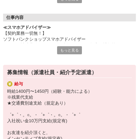
何でも聞きやすい雰囲気の職場環境です。
お互いに教え合ったり、フォローしあったりする
優しい人間関係がある場所ばかり！
仕事内容
皆で一緒にステップアップしましょう♪
≪スマホアドバイザー≫
【契約業務一切無！】
【選べるお仕事いろいろ】
ソフトバンクショップスマホアドバイザー
￣￣￣￣￣￣￣￣￣￣￣
（クルー補助業務・データ移行説明・スマホ教室の講師等）
▼オフィスワーク
もっと見る
※未経験大歓迎、幅広い年齢層活躍！
事務、経理、データ入力、コールセンター、受付
▼工場・製造・軽作業系
機械/食品製造・梱包・仕分け・加工・組立・検査
▼美容系
募集情報（派遣社員・紹介予定派遣）
眉毛サロンのアイブロウ・ネイリスト・エステ
▼営業・販売
給与
法人営業・アパレル販売・個別指導塾・人材紹介
時給1400円〜1450円（経験・能力による）
▼人気案件も多数♪
※残業代支給
短期・期間限定・オープニング・官公庁案件
★交通費別途支給（規定あり）
上場/優良/大手企業など
゜+゜・。○。・゜+゜・。○。・゜+゜
【スマホ面接実施中】
入社祝い金10万円支給(規定有)
￣￣￣￣￣￣￣￣￣
自宅に居ながらスマホでカンタン面接OK！
お友達を紹介頂くと,
オンライン面談なのでスピード対応。
インセンティブ支給(規定有)