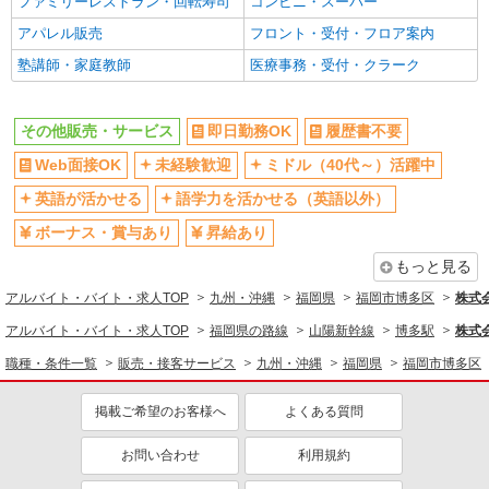
ファミリーレストラン・回転寿司
コンビニ・スーパー
アパレル販売
フロント・受付・フロア案内
塾講師・家庭教師
医療事務・受付・クラーク
その他販売・サービス
即日勤務OK
履歴書不要
Web面接OK
未経験歓迎
ミドル（40代～）活躍中
英語が活かせる
語学力を活かせる（英語以外）
ボーナス・賞与あり
昇給あり
もっと見る
アルバイト・バイト・求人TOP
九州・沖縄
福岡県
福岡市博多区
株式
アルバイト・バイト・求人TOP
福岡県の路線
山陽新幹線
博多駅
株式
職種・条件一覧
販売・接客サービス
九州・沖縄
福岡県
福岡市博多区
掲載ご希望のお客様へ
よくある質問
お問い合わせ
利用規約