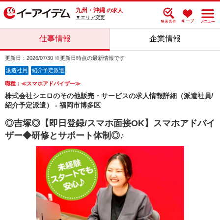
九州・沖縄
の求人
▼エリア変更
仕事情報
企業情報
更新日：2026/07/30 ※更新日時点の最新情報です
派遣社員
紹介予定派遣
職種：≪スマホアドバイザー≫
株式会社シエロのその他販売・サービスの求人情報詳細（派遣社員/
紹介予定派遣） - 福岡市博多区
◎吉塚◎【即日登録/スマホ面接OK】スマホアドバイ
ザー◆研修とサポート体制◎♪