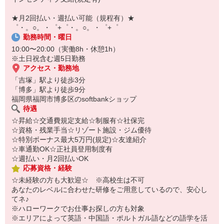
即日登録もOK♪
★月2回払い・週払い可能（規程有）★
気になった方はお気軽にご相談ください！
゜・。○。・゜+゜・。○。・゜+゜
勤務時間・曜日
10:00〜20:00（実働8h・休憩1h）
※土日祝含む週5日勤務
アクセス・勤務地
「吉塚」駅より徒歩3分
「博多」駅より徒歩9分
福岡県福岡市博多区のsoftbankショップ
待遇
☆昇給☆交通費規定支給☆制服有☆社保完
☆資格・残業手当☆リゾート施設・ジム優待
☆特別ボーナス最大5万円(規定)☆友達紹介
☆車通勤OK☆正社員登用制度有
☆週払い・月2回払いOK
応募資格・経験
☆未経験の方も大歓迎☆ ※高校生は不可
あなたのレベルに合わせた研修をご用意しているので、安心し
てネ♪
※ハローワークでお仕事お探しの方も対象
※エリアによって英語・中国語・ポルトガル語などの語学を活