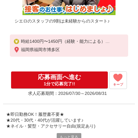
シエロのスタッフの9割は未経験からのスタート♪
時給1400円〜1450円（経験・能力による）
※残業代支給
福岡県福岡市博多区
★交通費別途支給（規定あり）
゜+゜・。○。・゜+゜・。○。・゜+゜
入社祝い金10万円支給(規定有)
応募画面へ進む
お友達を紹介頂くと,
1分で応募完了!!
キープ
インセンティブ支給(規定有)
求人応募期間：2026/07/30～2026/08/31
★月2回払い・週払い可能（規程有）★
゜・。○。・゜+゜・。○。・゜+゜
★即日勤務OK！履歴書不要★
★20代・30代・40代が活躍しています♪
★ネイル・髪型・アクセサリー自由(規定あり)
もっと見る
シエロのご紹介するお店は、