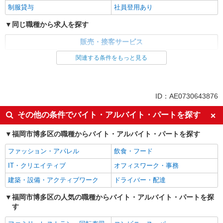
制服貸与
社員登用あり
同じ職種から求人を探す
販売・接客サービス
関連する条件をもっと見る
同じ特徴から求人を探す
未経験歓迎
ミドル（40代～）活躍中
英語が活かせる
ボーナス・賞与あり
ID：AE0730643876
日払い
車通勤OK
その他の条件でバイト・アルバイト・パートを探す
交通費支給
社会保険あり
福岡市博多区の職種からバイト・アルバイト・パートを探す
社員登用あり
ファッション・アパレル
飲食・フード
IT・クリエイティブ
オフィスワーク・事務
建築・設備・アクティブワーク
ドライバー・配達
福岡市博多区の人気の職種からバイト・アルバイト・パートを探
す