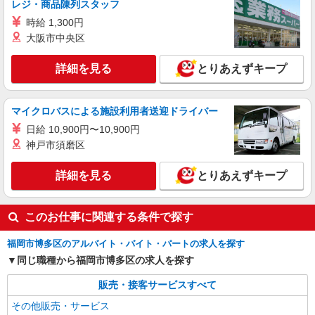
レジ・商品陳列スタッフ
+゜・。○。・゜+゜・。○。・゜+゜ 入社祝い金10
福岡県福岡市博多区
万円支給(規定有) お友達を紹介頂くと, インセンテ
時給 1,300円
ィブ支給(規定有) ★月2回払い・週払い可能（規程
大阪市中央区
詳細を見る
キープ
有）★ ゜・。○。・゜+゜・。○。・゜+゜
詳細を見る
とりあえずキープ
派遣社員
紹介予定派遣
株式会社シエロ
≪スマホアドバイザー≫
マイクロバスによる施設利用者送迎ドライバー
時給1400円〜1450円（経験・能力による） ※
日給 10,900円〜10,900円
残業代支給 ★交通費別途支給（規定あり） ゜
神戸市須磨区
+゜・。○。・゜+゜・。○。・゜+゜ 入社祝い金10
福岡県福岡市博多区のsoftbankショップ
万円支給(規定有) お友達を紹介頂くと, インセンテ
ィブ支給(規定有) ★月2回払い・週払い可能（規程
詳細を見る
とりあえずキープ
詳細を見る
キープ
有）★ ゜・。○。・゜+゜・。○。・゜+゜
このお仕事に関連する条件で探す
派遣社員
紹介予定派遣
株式会社シエロ
福岡市博多区のアルバイト・バイト・パートの求人を探す
≪ソフトバンク光≫のサービス案内
同じ職種から福岡市博多区の求人を探す
時給1600円〜 ※残業代支給 ★交通費別途支給
（規定あり） ゜+゜・。○。・゜+゜・。○。・゜
販売・接客サービスすべて
+゜ 入社祝い金10万円支給(規定有) お友達を紹介
福岡県福岡市博多区のsoftbankショップ
頂くと, インセンティブ支給(規定有) ★月2回払
その他販売・サービス
い・週払い可能（規程有）★ ゜・。○。・゜