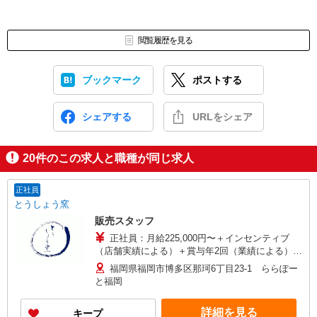
閲覧履歴を見る
ブックマーク
ポストする
シェアする
URLをシェア
20
件のこの求人と職種が同じ求人
正社員
とうしょう窯
販売スタッフ
正社員：月給225,000円〜＋インセンティブ
（店舗実績による）＋賞与年2回（業績による）
※上記額にはみなし残業代（月20時間分、29,000
福岡県福岡市博多区那珂6丁目23-1 ららぽー
円分）を含みます。超過分は別途支給いたしま
と福岡
す。 ※試用期間は3ヶ月で、その間の雇用形態は
パートです。 試用期間中は時給1,100円となりま
詳細を見る
キープ
す。