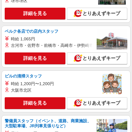
堺市堺区
アルバイト・パート：時給1,200円〜1,450円
※日祝時給50円UP
詳細を見る
とりあえずキープ
福岡県福岡市博多区博多駅中央街1番1号 JR
博多シティ アミュプラザ博多
ベルク各店での店内スタッフ
詳細を見る
キープ
時給 1,065円
古河市・佐野市・前橋市・高崎市・伊勢崎市・太田市・館林市・
派遣社員
パーソルエクセルHRパートナーズ株式会社
詳細を見る
とりあえずキープ
営業サポート
時給1,350円〜1,400円（経験・能力による）
ビルの清掃スタッフ
※当社規定あり
時給 1,200円〜1,200円
福岡県福岡市博多区／最寄駅：博多駅、祇園
（福岡県）駅
大阪市北区
詳細を見る
キープ
詳細を見る
とりあえずキープ
派遣社員
警備員スタッフ（イベント、道路、商業施設、
パーソルエクセルHRパートナーズ株式会社
大型駐車場、JR列車見張りなど）
法人向け社宅サービスのサポート