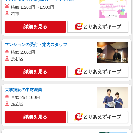
時給1,350円 ※当社規定あり
時給 1,200円〜1,500円
福岡県福岡市博多区／最寄駅：竹下駅、大橋
（福岡県）駅 ■最寄りバス停：ららぽーと福岡
柏市
（徒歩1分）
詳細を見る
詳細を見る
とりあえずキープ
キープ
派遣社員
マンションの受付・案内スタッフ
パーソルエクセルHRパートナーズ株式会社
時給 2,000円
営業サポート
渋谷区
時給1,350円〜1,400円（経験・能力による）
※当社規定あり
詳細を見る
とりあえずキープ
福岡県福岡市博多区／最寄駅：博多駅、祇園
（福岡県）駅
大学病院の中材滅菌
詳細を見る
キープ
月給 254,160円
足立区
派遣社員
紹介予定派遣
株式会社シエロ
詳細を見る
とりあえずキープ
≪スマホアドバイザー≫
時給1400円〜1450円（経験・能力による） ※
残業代支給 ★交通費別途支給（規定あり） ゜