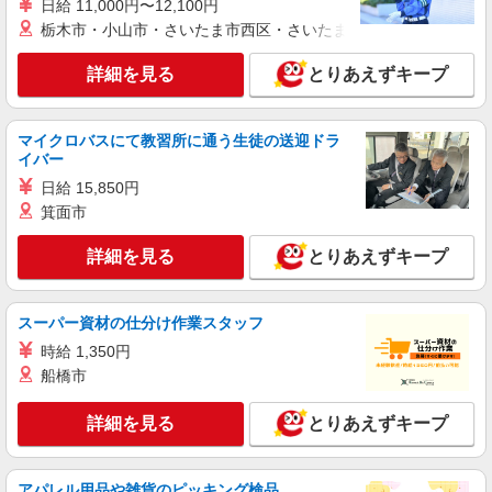
日給 11,000円〜12,100円
時給1,350円〜1,400円（経験・能力による）
栃木市・小山市・さいたま市西区・さいたま市岩槻区・久喜市・
※当社規定あり
福岡県福岡市博多区／最寄駅：博多駅、祇園
詳細を見る
とりあえずキープ
（福岡県）駅
詳細を見る
キープ
マイクロバスにて教習所に通う生徒の送迎ドラ
イバー
派遣社員
日給 15,850円
パーソルエクセルHRパートナーズ株式会社
箕面市
営業サポート
時給1,350円〜1,400円（経験・能力による）
詳細を見る
とりあえずキープ
※当社規定あり
福岡県福岡市博多区／最寄駅：博多駅、祇園
（福岡県）駅
スーパー資材の仕分け作業スタッフ
時給 1,350円
詳細を見る
キープ
船橋市
派遣社員
詳細を見る
とりあえずキープ
パーソルエクセルHRパートナーズ株式会社
受付対応やお客様案内などの接客業務
アパレル用品や雑貨のピッキング検品