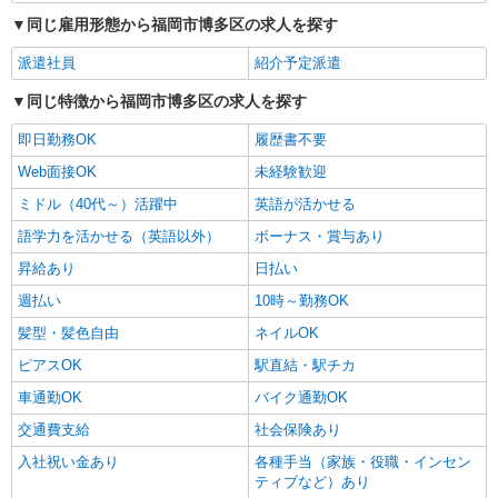
詳細を見る
キープ
+゜・。○。・゜+゜
同じ雇用形態から福岡市博多区の求人を探す
派遣社員
紹介予定派遣
同じ特徴から福岡市博多区の求人を探す
即日勤務OK
履歴書不要
Web面接OK
未経験歓迎
ミドル（40代～）活躍中
英語が活かせる
語学力を活かせる（英語以外）
ボーナス・賞与あり
昇給あり
日払い
週払い
10時～勤務OK
髪型・髪色自由
ネイルOK
ピアスOK
駅直結・駅チカ
車通勤OK
バイク通勤OK
交通費支給
社会保険あり
入社祝い金あり
各種手当（家族・役職・インセン
ティブなど）あり