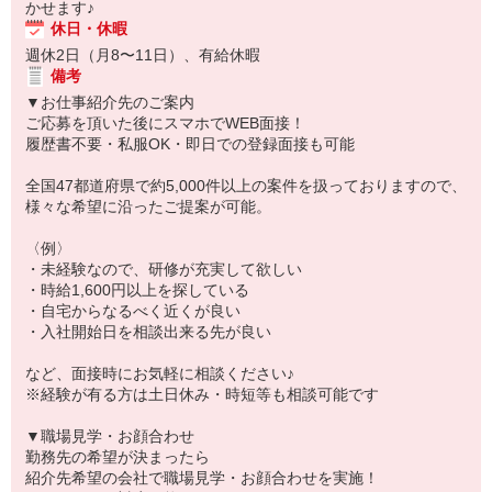
かせます♪
休日・休暇
週休2日（月8〜11日）、有給休暇
備考
▼お仕事紹介先のご案内
ご応募を頂いた後にスマホでWEB面接！
履歴書不要・私服OK・即日での登録面接も可能
全国47都道府県で約5,000件以上の案件を扱っておりますので、
様々な希望に沿ったご提案が可能。
〈例〉
・未経験なので、研修が充実して欲しい
・時給1,600円以上を探している
・自宅からなるべく近くが良い
・入社開始日を相談出来る先が良い
など、面接時にお気軽に相談ください♪
※経験が有る方は土日休み・時短等も相談可能です
▼職場見学・お顔合わせ
勤務先の希望が決まったら
紹介先希望の会社で職場見学・お顔合わせを実施！