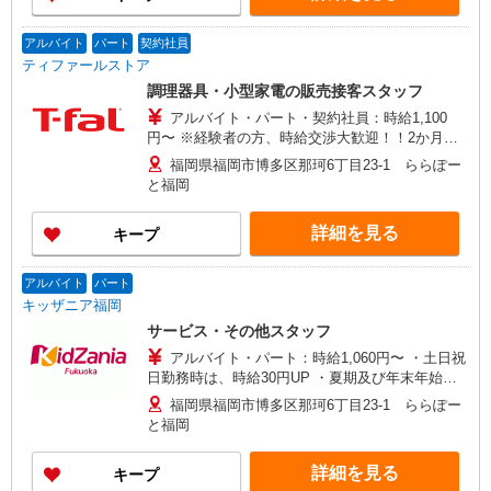
アルバイト
パート
契約社員
ティファールストア
調理器具・小型家電の販売接客スタッフ
アルバイト・パート・契約社員：時給1,100
円〜 ※経験者の方、時給交渉大歓迎！！2か月間
試用期間あり（時給変動なし）
福岡県福岡市博多区那珂6丁目23-1 ららぽー
と福岡
詳細を見る
キープ
アルバイト
パート
キッザニア福岡
サービス・その他スタッフ
アルバイト・パート：時給1,060円〜 ・土日祝
日勤務時は、時給30円UP ・夏期及び年末年始手
当あり ・交通費全額支給 ・社会保険あり ・早朝
福岡県福岡市博多区那珂6丁目23-1 ららぽー
勤務（7:00am〜8:00am）は時給100円UP ・昇給
と福岡
制度 ・各種手当
詳細を見る
キープ