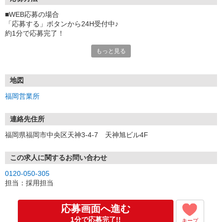
■WEB応募の場合
「応募する」ボタンから24H受付中♪
約1分で応募完了！
もっと見る
■電話応募の場合
電話応募も歓迎！（受付:10:00〜20:00）
土日祝も受付中♪
地図
【選考フロー】
福岡営業所
①応募から3営業日を目安に、メールorお電話でご連絡します。
②面接日時を決定！「0120」から始まる電話番号からご連絡します
★スマホでWEB面接（LINEなど）・出張面接・事務所面接と選べま
連絡先住所
す
福岡県福岡市中央区天神3-4-7 天神旭ビル4F
③面接実施（履歴書不要）
④勤務開始（スタート日は応相談）
※ご希望があれば、職場見学の調整もOKです！
この求人に関するお問い合わせ
0120-050-305
お気軽にご応募ください♪
担当：採用担当
応募画面へ進む
1分で応募完了!!
キープ