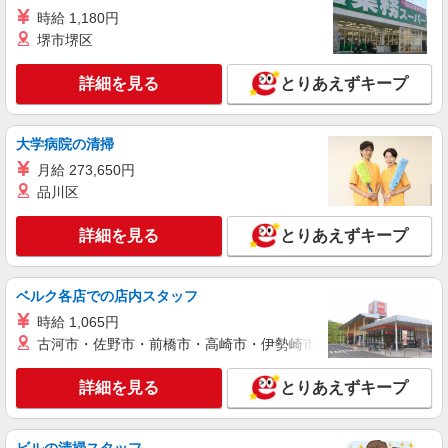
ケユカ
時給 1,180円
生活雑貨・アパレルの販売Staff
堺市堺区
アルバイト・パート： ［1］時給1,200円〜
［2］時給1,100円〜
詳細を見る
とりあえずキープ
福岡県福岡市博多区博多駅中央街1番1号 JR
博多シティ アミュプラザ博多
大学病院の清掃
詳細を見る
キープ
月給 273,650円
品川区
派遣社員
紹介予定派遣
株式会社シエロ
詳細を見る
とりあえずキープ
≪スマホアドバイザー≫
時給1400円〜1450円（経験・能力による） ※
ベルク各店での店内スタッフ
残業代支給 ★交通費別途支給（規定あり） ゜
+゜・。○。・゜+゜・。○。・゜+゜ 入社祝い金10
時給 1,065円
福岡県福岡市博多区のsoftbankショップ
万円支給(規定有) お友達を紹介頂くと, インセンテ
古河市・佐野市・前橋市・高崎市・伊勢崎市・太田市・館林市・
ィブ支給(規定有) ★月2回払い・週払い可能（規程
詳細を見る
キープ
有）★ ゜・。○。・゜+゜・。○。・゜+゜
詳細を見る
とりあえずキープ
派遣社員
紹介予定派遣
株式会社シエロ