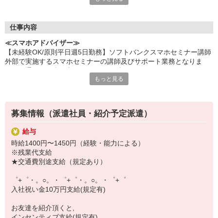
何でも聞きやすい雰囲気の職場環境です。
お互いに教え合ったり、フォローしあったりする
優しい人間関係がある場所ばかり！
仕事内容
皆で一緒にステップアップしましょう♪
≪スマホアドバイザー≫
【未経験OK/原則平日週5日勤務】ソフトバンクスマホセミナー講師
【選べるお仕事いろいろ】
外部で実施するスマホセミナーの講師及びサポート業務となりま
￣￣￣￣￣￣￣￣￣￣￣
す。一通りの仕事を覚えるまではサブとしてセミナーに関する準
▼オフィスワーク
もっと見る
備・調整業務などの業務に就いていただきます。セミナー開催場所
事務、経理、データ入力、コールセンター、受付
について、福岡を中心に他府県出張が御座います。車の運転が必須
▼工場・製造・軽作業系
となりますので、運転慣れしている方が対象となります。
機械/食品製造・梱包・仕分け・加工・組立・検査
▼美容系
募集情報（派遣社員・紹介予定派遣）
眉毛サロンのアイブロウ・ネイリスト・エステ
▼営業・販売
給与
法人営業・アパレル販売・個別指導塾・人材紹介
時給1400円〜1450円（経験・能力による）
▼人気案件も多数♪
※残業代支給
短期・期間限定・オープニング・官公庁案件
★交通費別途支給（規定あり）
上場/優良/大手企業など
゜+゜・。○。・゜+゜・。○。・゜+゜
【スマホ面接実施中】
入社祝い金10万円支給(規定有)
￣￣￣￣￣￣￣￣￣
自宅に居ながらスマホでカンタン面接OK！
お友達を紹介頂くと,
オンライン面談なのでスピード対応。
インセンティブ支給(規定有)