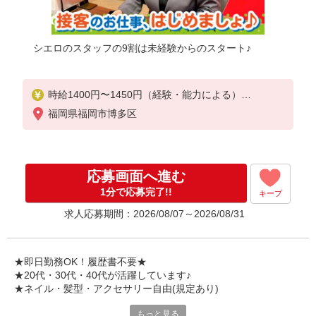
シエロのスタッフの9割は未経験からのスタート♪
時給1400円〜1450円（経験・能力による）
※残業代支給
福岡県福岡市博多区
★交通費別途支給（規定あり）
゜+゜・。○。・゜+゜・。○。・゜+゜
入社祝い金10万円支給(規定有)
応募画面へ進む
お友達を紹介頂くと,
1分で応募完了!!
キープ
インセンティブ支給(規定有)
求人応募期間：2026/08/07～2026/08/31
★月2回払い・週払い可能（規程有）★
゜・。○。・゜+゜・。○。・゜+゜
★即日勤務OK！履歴書不要★
★20代・30代・40代が活躍しています♪
★ネイル・髪型・アクセサリー自由(規定あり)
もっと見る
シエロのご紹介するお店は、