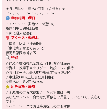
即日登録もOK♪
★月2回払い・週払い可能（規程有）★
気になった方はお気軽にご相談ください！
゜・。○。・゜+゜・。○。・゜+゜
勤務時間・曜日
9:00〜18:00（実働8h・休憩1h）
※原則平日週5日勤務
※稀に週末勤務有
アクセス・勤務地
「博多」駅より徒歩5分
「東比恵」駅より徒歩8分
福岡県福岡市博多区
待遇
☆昇給☆交通費規定支給☆制服有☆社保完
☆資格・残業手当☆リゾート施設・ジム優待
☆特別ボーナス最大5万円(規定)☆友達紹介
☆車通勤OK☆正社員登用制度有
☆週払い・月2回払いOK
応募資格・経験
☆未経験の方も大歓迎☆ ※高校生は不可
あなたのレベルに合わせた研修をご用意しているので、安心し
てネ♪
※ハローワークでお仕事お探しの方も対象