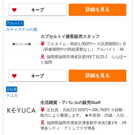
詳細を見る
キープ
アルバイト
ガチャガチャの森
カプセルトイ接客販売スタッフ
フルタイム：時給1,060円〜 ※試用期間3ヶ月
（研修期間中の時給変動なし） アルバイト：時給
1,060円〜 ※試用期間1ヶ月（同条件）
福岡県福岡市博多区那珂6丁目23-1 ららぽー
と福岡
詳細を見る
キープ
正社員
ケユカ
生活雑貨・アパレルの販売Staff
正社員：月給223,500円〜296,760円 ※経験・
能力により優遇します。 ★年収例：25歳・入社1
年目／年収354万円 （月給22万円×12ヶ月＋賞
福岡県福岡市博多区博多駅中央街1番1号 JR
与＋各種手当含む） ※25年度実績
博多シティ アミュプラザ博多