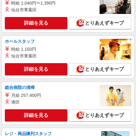
時給 1,040円〜1,390円
アルバイト
パート
仙台市青葉区
ジュエルカフェ
接客スタッフ（ブランド・ジュエリー買取店）
詳細を見る
とりあえずキープ
アルバイト・パート：時給1,200円〜1,450円
※日祝時給50円UP
福岡県福岡市博多区博多駅中央街1番1号 JR
ホールスタッフ
博多シティ アミュプラザ博多
時給 1,150円
仙台市青葉区
詳細を見る
キープ
詳細を見る
とりあえずキープ
アルバイト
ダブルデイ
雑貨、服飾雑貨、家具の販売スタッフ
総合病院の清掃
アルバイト：時給1,057円
月給 257,400円
福岡県福岡市博多区博多駅中央街1番1号 JR
港区
博多シティ アミュプラザ博多
詳細を見る
とりあえずキープ
詳細を見る
キープ
レジ・商品陳列スタッフ
アルバイト
パート