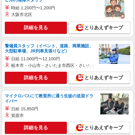
ビルの清掃スタッフ
≪ソフトバンク光≫のサービス案内
時給 1,200円〜1,200円
時給1600円〜 ※残業代支給 ★交通費別途支給
大阪市北区
（規定あり） ゜+゜・。○。・゜+゜・。○。・゜
+゜ 入社祝い金10万円支給(規定有) お友達を紹介
福岡県福岡市博多区のsoftbankショップ
頂くと, インセンティブ支給(規定有) ★月2回払
詳細を見る
とりあえずキープ
い・週払い可能（規程有）★ ゜・。○。・゜
詳細を見る
キープ
+゜・。○。・゜+゜
警備員スタッフ（イベント、道路、商業施設、
派遣社員
紹介予定派遣
大型駐車場、JR列車見張りなど）
株式会社シエロ
日給 11,000円〜12,100円
≪スマホアドバイザー≫
栃木市・小山市・さいたま市西区・さいたま市岩槻区・久喜市・
時給1400円〜1450円（経験・能力による） ※
残業代支給 ★交通費別途支給（規定あり） ゜
詳細を見る
とりあえずキープ
+゜・。○。・゜+゜・。○。・゜+゜ 入社祝い金10
福岡県福岡市博多区のsoftbankショップ
万円支給(規定有) お友達を紹介頂くと, インセンテ
ィブ支給(規定有) ★月2回払い・週払い可能（規程
マイクロバスにて教習所に通う生徒の送迎ドラ
詳細を見る
キープ
有）★ ゜・。○。・゜+゜・。○。・゜+゜
イバー
日給 15,850円
派遣社員
紹介予定派遣
箕面市
株式会社シエロ
≪スマホアドバイザー≫
詳細を見る
とりあえずキープ
時給1400円〜1450円（経験・能力による） ※