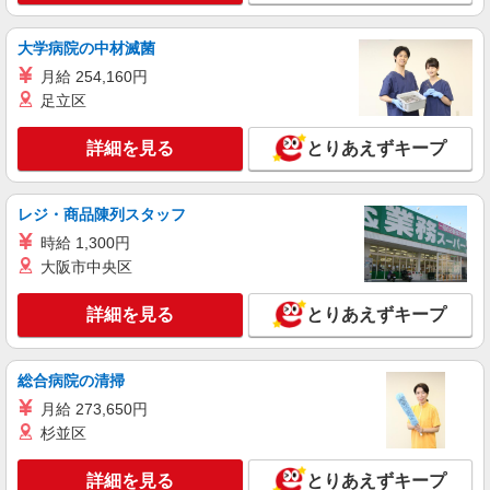
（福岡県）駅
大学病院の中材滅菌
詳細を見る
キープ
月給 254,160円
派遣社員
足立区
パーソルエクセルHRパートナーズ株式会社
営業サポート
詳細を見る
とりあえずキープ
時給1,350円〜1,400円（経験・能力による）
※当社規定あり
レジ・商品陳列スタッフ
福岡県福岡市博多区／最寄駅：博多駅、祇園
（福岡県）駅
時給 1,300円
大阪市中央区
詳細を見る
キープ
詳細を見る
とりあえずキープ
派遣社員
パーソルエクセルHRパートナーズ株式会社
総合病院の清掃
営業サポート
月給 273,650円
時給1,350円〜1,400円（経験・能力による）
杉並区
※当社規定あり
福岡県福岡市博多区／最寄駅：博多駅、祇園
詳細を見る
（福岡県）駅
とりあえずキープ