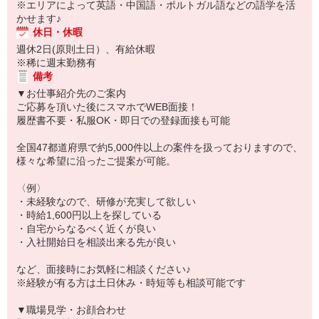
※エリアによって英語・中国語・ポルトガル語などの語学を活
かせます♪
休日・休暇
週休2日(原則土日）、有給休暇
※稀に週末勤務有
備考
▼お仕事紹介先のご案内
ご応募を頂いた後にスマホでWEB面接！
履歴書不要・私服OK・即日での登録面接も可能
全国47都道府県で約5,000件以上の案件を扱っておりますので、
様々な希望に沿ったご提案が可能。
〈例〉
・未経験なので、研修が充実して欲しい
・時給1,600円以上を探している
・自宅からなるべく近くが良い
・入社開始日を相談出来る先が良い
など、面接時にお気軽に相談ください♪
※経験が有る方は土日休み・時短等も相談可能です
▼職場見学・お顔合わせ