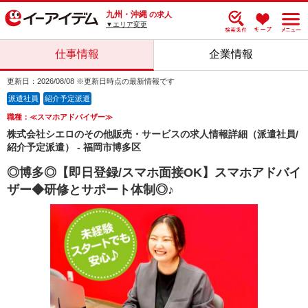
九州・沖縄
の求人
▼エリア変更
仕事情報
企業情報
更新日：2026/08/08 ※更新日時点の最新情報です
派遣社員
紹介予定派遣
職種：≪スマホアドバイザー≫
株式会社シエロのその他販売・サービスの求人情報詳細（派遣社員/
紹介予定派遣） - 福岡市博多区
◎博多◎【即日登録/スマホ面接OK】スマホアドバイ
ザー◆研修とサポート体制◎♪