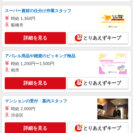
残業代支給 ★交通費別途支給（規定あり） ゜
+゜・。○。・゜+゜・。○。・゜+゜ 入社祝い金10
福岡県福岡市博多区のsoftbankショップ
スーパー資材の仕分け作業スタッフ
万円支給(規定有) お友達を紹介頂くと, インセンテ
ィブ支給(規定有) ★月2回払い・週払い可能（規程
時給 1,350円
詳細を見る
キープ
有）★ ゜・。○。・゜+゜・。○。・゜+゜
船橋市
派遣社員
紹介予定派遣
詳細を見る
とりあえずキープ
株式会社シエロ
≪スマホアドバイザー≫
時給1400円〜1450円（経験・能力による） ※
アパレル用品や雑貨のピッキング検品
残業代支給 ★交通費別途支給（規定あり） ゜
時給 1,200円〜1,500円
+゜・。○。・゜+゜・。○。・゜+゜ 入社祝い金10
福岡県福岡市博多区のsoftbankショップ
柏市
万円支給(規定有) お友達を紹介頂くと, インセンテ
ィブ支給(規定有) ★月2回払い・週払い可能（規程
詳細を見る
キープ
有）★ ゜・。○。・゜+゜・。○。・゜+゜
詳細を見る
とりあえずキープ
派遣社員
マンションの受付・案内スタッフ
パーソルエクセルHRパートナーズ株式会社
法人向け社宅サービスのサポート
時給 2,000円
渋谷区
時給1,350円〜1,400円（経験・能力による）
※当社規定あり
詳細を見る
福岡県福岡市博多区／最寄駅：博多駅、祇園
とりあえずキープ