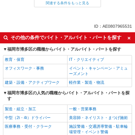
関連する条件をもっと見る
同じ特徴から求人を探す
未経験歓迎
ミドル（40代～）活躍中
英語が活かせる
ボーナス・賞与あり
ID：AE0807965531
日払い
車通勤OK
その他の条件でバイト・アルバイト・パートを探す
交通費支給
社会保険あり
福岡市博多区の職種からバイト・アルバイト・パートを探す
社員登用あり
教育・保育
IT・クリエイティブ
オフィスワーク・事務
イベント・キャンペーン・アミュ
ーズメント
建築・設備・アクティブワーク
軽作業・製造・物流
福岡市博多区の人気の職種からバイト・アルバイト・パートを探
す
製造・組立・加工
一般・営業事務
中型（2t・4t）ドライバー
美容師・ネイリスト・まつげ施術
医療事務・受付・クラーク
施設警備・交通誘導警備・駐車輪
場管理・イベント警備