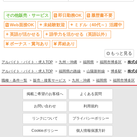
その他販売・サービス
即日勤務OK
履歴書不要
Web面接OK
未経験歓迎
ミドル（40代～）活躍中
英語が活かせる
語学力を活かせる（英語以外）
ボーナス・賞与あり
昇給あり
もっと見る
アルバイト・バイト・求人TOP
九州・沖縄
福岡県
福岡市博多区
株式
アルバイト・バイト・求人TOP
福岡県の路線
山陽新幹線
博多駅
株式
職種・条件一覧
販売・接客サービス
九州・沖縄
福岡県
福岡市博多区
掲載ご希望のお客様へ
よくある質問
お問い合わせ
利用規約
リンクについて
プライバシーポリシー
Cookieポリシー
個人情報保護方針