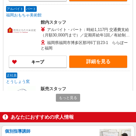
アルバイト
パート
福岡おもちゃ美術館
館内スタッフ
アルバイト・パート：時給1,117円 交通費支給
（月額30,000円まで）／定期昇給年1回／有給制度
有
福岡県福岡市博多区那珂6丁目23-1 ららぽー
と福岡
詳細を見る
キープ
正社員
とうしょう窯
販売スタッフ
正社員：月給225,000円〜＋インセンティブ
もっと見る
（店舗実績による）＋賞与年2回（業績による）
※上記額にはみなし残業代（月20時間分、29,000
福岡県福岡市博多区那珂6丁目23-1 ららぽー
円分）を含みます。超過分は別途支給いたしま
と福岡
あなたにおすすめの求人情報
す。 ※試用期間は3ヶ月で、その間の雇用形態は
パートです。 試用期間中は時給1,100円となりま
詳細を見る
キープ
す。
個別指導講師