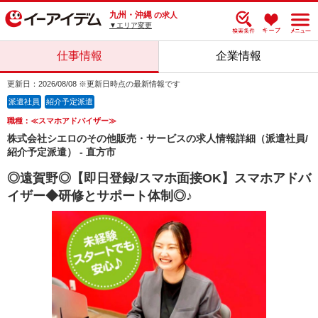
九州・沖縄
の求人
▼エリア変更
仕事情報
企業情報
更新日：2026/08/08 ※更新日時点の最新情報です
派遣社員
紹介予定派遣
職種：≪スマホアドバイザー≫
株式会社シエロのその他販売・サービスの求人情報詳細（派遣社員/
紹介予定派遣） - 直方市
◎遠賀野◎【即日登録/スマホ面接OK】スマホアドバ
イザー◆研修とサポート体制◎♪