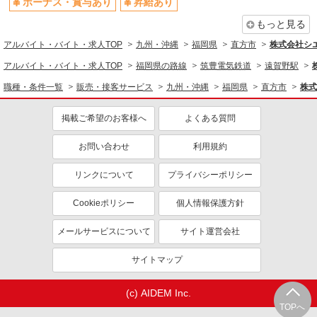
ボーナス・賞与あり
昇給あり
もっと見る
アルバイト・バイト・求人TOP
九州・沖縄
福岡県
直方市
株式会社シ
アルバイト・バイト・求人TOP
福岡県の路線
筑豊電気鉄道
遠賀野駅
職種・条件一覧
販売・接客サービス
九州・沖縄
福岡県
直方市
株式
掲載ご希望のお客様へ
よくある質問
お問い合わせ
利用規約
リンクについて
プライバシーポリシー
Cookieポリシー
個人情報保護方針
メールサービスについて
サイト運営会社
サイトマップ
(c) AIDEM Inc.
TOPへ