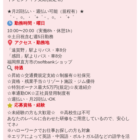
即日登録もOK♪
★月2回払い・週払い可能（規程有）★
気になった方はお気軽にご相談ください！
゜・。○。・゜+゜・。○。・゜+゜
勤務時間・曜日
10:00〜20:00（実働8h・休憩1h）
※土日祝含む週5日勤務
アクセス・勤務地
「遠賀野」駅よりバス・車8分
「感田」駅よりバス・車8分
福岡県直方市のsoftbankショップ
待遇
☆昇給☆交通費規定支給☆制服有☆社保完
☆資格・残業手当☆リゾート施設・ジム優待
☆特別ボーナス最大5万円(規定)☆友達紹介
☆車通勤OK☆正社員登用制度有
☆週払い・月2回払いOK
応募資格・経験
☆未経験の方も大歓迎☆ ※高校生は不可
あなたのレベルに合わせた研修をご用意しているので、安心し
てネ♪
※ハローワークでお仕事お探しの方も対象
※エリアによって英語・中国語・ポルトガル語などの語学を活