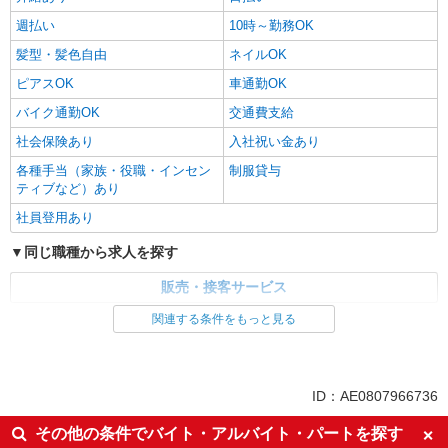
週払い
10時～勤務OK
髪型・髪色自由
ネイルOK
ピアスOK
車通勤OK
バイク通勤OK
交通費支給
社会保険あり
入社祝い金あり
各種手当（家族・役職・インセン
制服貸与
ティブなど）あり
社員登用あり
同じ職種から求人を探す
販売・接客サービス
関連する条件をもっと見る
同じ特徴から求人を探す
未経験歓迎
ミドル（40代～）活躍中
英語が活かせる
ボーナス・賞与あり
ID：AE0807966736
日払い
車通勤OK
その他の条件でバイト・アルバイト・パートを探す
交通費支給
社会保険あり