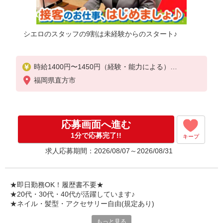
シエロのスタッフの9割は未経験からのスタート♪
時給1400円〜1450円（経験・能力による）
※残業代支給
福岡県直方市
★交通費別途支給（規定あり）
゜+゜・。○。・゜+゜・。○。・゜+゜
入社祝い金10万円支給(規定有)
応募画面へ進む
お友達を紹介頂くと,
1分で応募完了!!
キープ
インセンティブ支給(規定有)
求人応募期間：2026/08/07～2026/08/31
★月2回払い・週払い可能（規程有）★
゜・。○。・゜+゜・。○。・゜+゜
★即日勤務OK！履歴書不要★
★20代・30代・40代が活躍しています♪
★ネイル・髪型・アクセサリー自由(規定あり)
もっと見る
シエロのご紹介するお店は、