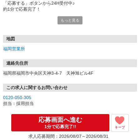
「応募する」ボタンから24H受付中♪
約1分で応募完了！
もっと見る
■電話応募の場合
電話応募も歓迎！（受付:10:00〜20:00）
土日祝も受付中♪
地図
【選考フロー】
福岡営業所
①応募から3営業日を目安に、メールorお電話でご連絡します。
②面接日時を決定！「0120」から始まる電話番号からご連絡します
★スマホでWEB面接（LINEなど）・出張面接・事務所面接と選べま
連絡先住所
す
福岡県福岡市中央区天神3-4-7 天神旭ビル4F
③面接実施（履歴書不要）
④勤務開始（スタート日は応相談）
※ご希望があれば、職場見学の調整もOKです！
この求人に関するお問い合わせ
0120-050-305
お気軽にご応募ください♪
担当：採用担当
応募画面へ進む
1分で応募完了!!
キープ
求人応募期間：2026/08/07～2026/08/31