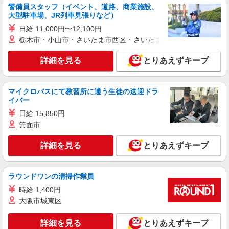
警備員スタッフ（イベント、道路、商業施設、
大型駐車場、JR列車見張りなど）
日給 11,000円〜12,100円
栃木市・小山市・さいたま市西区・さいたま市岩槻区・久喜市・
詳細を見る
とりあえずキープ
マイクロバスにて教習所に通う生徒の送迎ドラ
イバー
日給 15,850円
箕面市
詳細を見る
とりあえずキープ
ラウンドワンの清掃作業員
時給 1,400円
大阪市城東区
詳細を見る
とりあえずキープ