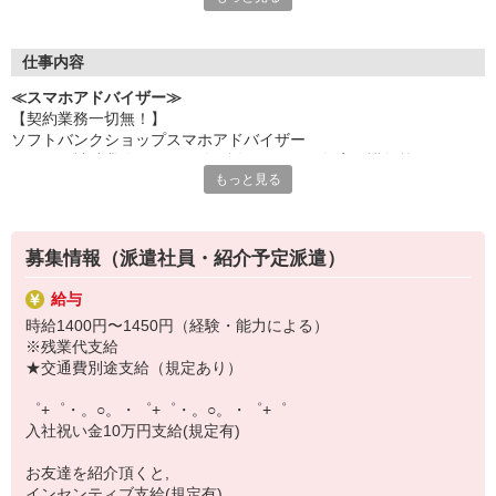
何でも聞きやすい雰囲気の職場環境です。
お互いに教え合ったり、フォローしあったりする
優しい人間関係がある場所ばかり！
仕事内容
皆で一緒にステップアップしましょう♪
≪スマホアドバイザー≫
【契約業務一切無！】
【選べるお仕事いろいろ】
ソフトバンクショップスマホアドバイザー
￣￣￣￣￣￣￣￣￣￣￣
（クルー補助業務・データ移行説明・スマホ教室の講師等）
▼オフィスワーク
もっと見る
※未経験大歓迎、幅広い年齢層活躍！
事務、経理、データ入力、コールセンター、受付
▼工場・製造・軽作業系
機械/食品製造・梱包・仕分け・加工・組立・検査
▼美容系
募集情報（派遣社員・紹介予定派遣）
眉毛サロンのアイブロウ・ネイリスト・エステ
▼営業・販売
給与
法人営業・アパレル販売・個別指導塾・人材紹介
時給1400円〜1450円（経験・能力による）
▼人気案件も多数♪
※残業代支給
短期・期間限定・オープニング・官公庁案件
★交通費別途支給（規定あり）
上場/優良/大手企業など
゜+゜・。○。・゜+゜・。○。・゜+゜
【スマホ面接実施中】
入社祝い金10万円支給(規定有)
￣￣￣￣￣￣￣￣￣
自宅に居ながらスマホでカンタン面接OK！
お友達を紹介頂くと,
オンライン面談なのでスピード対応。
インセンティブ支給(規定有)