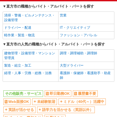
直方市の職種からバイト・アルバイト・パートを探す
社員登用あり
清掃・警備・ビルメンテナンス・
営業
設備管理
ドライバー・配達
IT・クリエイティブ
軽作業・製造・物流
ファッション・アパレル
直方市の人気の職種からバイト・アルバイト・パートを探す
建物管理・設備管理・マンション
調理・調理補助・調理師
管理員
製造・組立・加工
大型ドライバー
経理・人事・労務・総務・法務
看護師・保健師・看護助手・助産
師
その他販売・サービス
即日勤務OK
履歴書不要
Web面接OK
未経験歓迎
ミドル（40代～）活躍中
英語が活かせる
語学力を活かせる（英語以外）