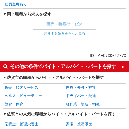
社員登用あり
同じ職種から求人を探す
販売・接客サービス
家電・携帯販売
関連する条件をもっと見る
同じ特徴から求人を探す
未経験歓迎
ミドル（40代～）活躍中
ID：AE0730647770
英語が活かせる
ボーナス・賞与あり
その他の条件でバイト・アルバイト・パートを探す
日払い
車通勤OK
佐賀市の職種からバイト・アルバイト・パートを探す
交通費支給
社会保険あり
社員登用あり
販売・接客サービス
医療・介護・福祉
ヘルス・ビューティー
ドライバー・配達
教育・保育
軽作業・製造・物流
佐賀市の人気の職種からバイト・アルバイト・パートを探す
栄養士・管理栄養士
家電・携帯販売