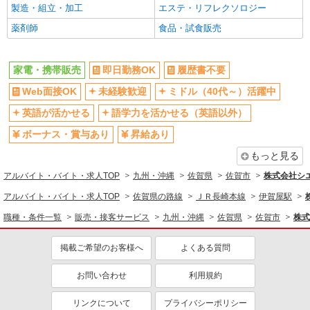
製造・組立・加工
エステ・リフレクソロジー
薬剤師
食品・試食販売
家電・携帯販売
即日勤務OK
履歴書不要
Web面接OK
未経験歓迎
ミドル（40代～）活躍中
英語が活かせる
語学力を活かせる（英語以外）
ボーナス・賞与あり
昇給あり
もっと見る
アルバイト・バイト・求人TOP
九州・沖縄
佐賀県
佐賀市
株式会社シ
アルバイト・バイト・求人TOP
佐賀県の路線
ＪＲ長崎本線
伊賀屋駅
職種・条件一覧
販売・接客サービス
九州・沖縄
佐賀県
佐賀市
株式
掲載ご希望のお客様へ
よくある質問
お問い合わせ
利用規約
リンクについて
プライバシーポリシー