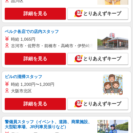
品川区
詳細を見る
キープ
有）★ ゜・。○。・゜+゜・。○。・゜+゜
詳細を見る
とりあえずキープ
紹介予定派遣
株式会社シエロ
【softbank】の携帯販売スタッフ
ベルク各店での店内スタッフ
時給1400円〜1500円 ※給与幅は経験・スキル
時給 1,065円
による ※ソフトバンク資格手当10000〜80000円/
古河市・佐野市・前橋市・高崎市・伊勢崎市・太田市・館林市・
月 ※残業代支給 ★交通費別途支給（規定あり）
佐賀県佐賀市のsoftbankショップ
゜+゜・。○。・゜+゜・。○。・゜+゜ 入社祝い金
10万円支給(規定有) お友達を紹介頂くと, インセン
詳細を見る
とりあえずキープ
詳細を見る
キープ
ティブ支給(規定有) ★月2回払い・週払い可能（規
程有）★ ゜・。○。・゜+゜・。○。・゜+゜
派遣社員
ビルの清掃スタッフ
株式会社シエロ
時給 1,200円〜1,200円
【au】人気機種に詳しくなれる携帯販売
大阪市北区
時給1400円〜 ※残業代支給 ★交通費別途支給
（規定あり） ゜+゜・。○。・゜+゜・。○。・゜
詳細を見る
とりあえずキープ
+゜ 入社祝い金10万円支給(規定有) お友達を紹介
佐賀県佐賀市のauショップ
頂くと, インセンティブ支給(規定有) ★月2回払
い・週払い可能（規程有）★ ゜・。○。・゜
詳細を見る
キープ
+゜・。○。・゜+゜
警備員スタッフ（イベント、道路、商業施設、
大型駐車場、JR列車見張りなど）