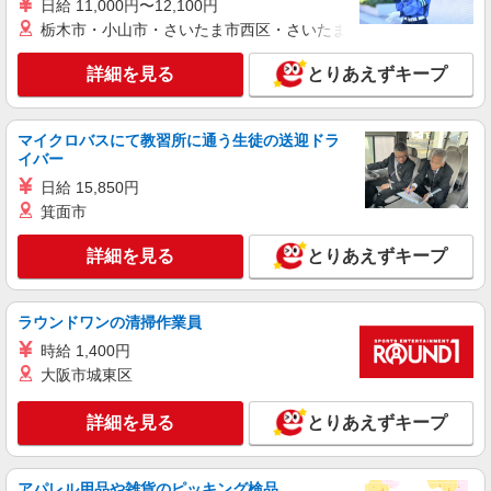
紹介予定派遣
日給 11,000円〜12,100円
株式会社シエロ
栃木市・小山市・さいたま市西区・さいたま市岩槻区・久喜市・
【au】人気機種に詳しくなれる携帯販売
詳細を見る
とりあえずキープ
大卒：月給240000円〜 短大卒：月給
230000円〜 高卒・専門卒：月給220000円〜 その
他・交通費当社規定・達成手当・役職手当・アド
佐賀県佐賀市のauショップ
バイザー手当・その他手当有・賞与年2回 ※残業
マイクロバスにて教習所に通う生徒の送迎ドラ
代支給 ゜+゜・。○。・゜+゜・。○。・゜+゜ 入
イバー
詳細を見る
キープ
社祝い金10万円支給(規定有) お友達を紹介頂くと,
日給 15,850円
インセンティブ支給(規定有) ゜・。○。・゜
箕面市
+゜・。○。・゜+゜
紹介予定派遣
株式会社シエロ
詳細を見る
とりあえずキープ
携帯販売スタッフ【Y!mobile】
時給1400円〜1450円（経験・能力による） ※
残業代支給 ★交通費別途支給（規定あり） ゜
ラウンドワンの清掃作業員
+゜・。○。・゜+゜・。○。・゜+゜ 入社祝い金10
佐賀県佐賀市の家電量販店
時給 1,400円
万円支給(規定有) お友達を紹介頂くと, インセンテ
大阪市城東区
ィブ支給(規定有) ★月2回払い・週払い可能（規程
詳細を見る
キープ
有）★ ゜・。○。・゜+゜・。○。・゜+゜
詳細を見る
とりあえずキープ
紹介予定派遣
株式会社シエロ
アパレル用品や雑貨のピッキング検品