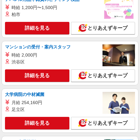
【softbank】人気機種に詳しくなれる携帯販
売
時給 1,200円〜1,500円
時給1500円〜 ※残業代支給 ★交通費別途支給
柏市
（規定あり） ゜+゜・。○。・゜+゜・。○。・゜
+゜ 入社祝い金10万円支給(規定有) お友達を紹介
佐賀県佐賀市のsoftbankショップ
詳細を見る
とりあえずキープ
頂くと, インセンティブ支給(規定有) ★月2回払
い・週払い可能（規程有）★ ゜・。○。・゜
詳細を見る
キープ
+゜・。○。・゜+゜
マンションの受付・案内スタッフ
時給 2,000円
派遣社員
株式会社シエロ
渋谷区
【ソフトバンク】の店舗スタッフ
詳細を見る
とりあえずキープ
月給209721円〜256438円 固定残業代:26331
円〜33098円（20時間相当） ※時間外手当は時間
外労働の有無にかかわらず、固定残業代として支
佐賀県佐賀市のsoftbankショップ
給し、相当時間を超える時間外労働分は法定どお
大学病院の中材滅菌
り追加で支給します。 ※試用期間あり3ヶ月円〜
月給 254,160円
詳細を見る
キープ
※残業代支給 ★交通費別途支給（規定あり） ゜
足立区
+゜・。○。・゜+゜・。○。・゜+゜ 入社祝い金10
万円支給(規定有) お友達を紹介頂くと, インセンテ
派遣社員
ィブ支給(規定有) ゜・。○。・゜+゜・。○。・゜
詳細を見る
とりあえずキープ
株式会社シエロ
+゜
スマホ携帯販売【エーユー】
月給259200円〜300000円（経験・能力によ