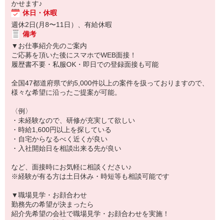
かせます♪
休日・休暇
週休2日(月8〜11日）、有給休暇
備考
▼お仕事紹介先のご案内
ご応募を頂いた後にスマホでWEB面接！
履歴書不要・私服OK・即日での登録面接も可能
全国47都道府県で約5,000件以上の案件を扱っておりますので、
様々な希望に沿ったご提案が可能。
〈例〉
・未経験なので、研修が充実して欲しい
・時給1,600円以上を探している
・自宅からなるべく近くが良い
・入社開始日を相談出来る先が良い
など、面接時にお気軽に相談ください♪
※経験が有る方は土日休み・時短等も相談可能です
▼職場見学・お顔合わせ
勤務先の希望が決まったら
紹介先希望の会社で職場見学・お顔合わせを実施！