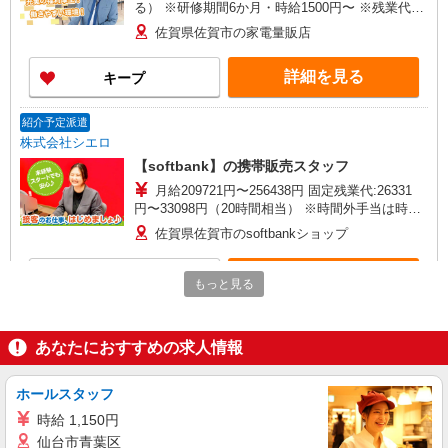
る） ※研修期間6か月・時給1500円〜 ※残業代支
給 ★交通費別途支給（規定あり） ゜+゜・。
佐賀県佐賀市の家電量販店
○。・゜+゜・。○。・゜+゜ 入社祝い金10万円支
給(規定有) お友達を紹介頂くと, インセンティブ支
詳細を見る
キープ
給(規定有) ゜・。○。・゜+゜・。○。・゜+゜
紹介予定派遣
株式会社シエロ
【softbank】の携帯販売スタッフ
月給209721円〜256438円 固定残業代:26331
円〜33098円（20時間相当） ※時間外手当は時間
外労働の有無にかかわらず、固定残業代として支
佐賀県佐賀市のsoftbankショップ
給し、相当時間を超える時間外労働分は法定どお
り追加で支給します。 ※試用期間あり3ヶ月円〜
詳細を見る
キープ
※残業代支給 ★交通費別途支給（規定あり） ゜
もっと見る
+゜・。○。・゜+゜・。○。・゜+゜ 入社祝い金10
万円支給(規定有) お友達を紹介頂くと, インセンテ
派遣社員
ィブ支給(規定有) ゜・。○。・゜+゜・。○。・゜
株式会社シエロ
あなたにおすすめの求人情報
+゜
携帯販売スタッフ【Y!mobile】
時給1400円〜1450円（経験・能力による） ※
ホールスタッフ
残業代支給 ★交通費別途支給（規定あり） ゜
時給 1,150円
+゜・。○。・゜+゜・。○。・゜+゜ 入社祝い金10
佐賀県佐賀市の家電量販店
仙台市青葉区
万円支給(規定有) お友達を紹介頂くと, インセンテ