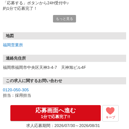
「応募する」ボタンから24H受付中♪
約1分で応募完了！
もっと見る
■電話応募の場合
電話応募も歓迎！（受付:10:00〜20:00）
土日祝も受付中♪
地図
【選考フロー】
福岡営業所
①応募から3営業日を目安に、メールorお電話でご連絡します。
②面接日時を決定！「0120」から始まる電話番号からご連絡します
★スマホでWEB面接（LINEなど）・出張面接・事務所面接と選べま
連絡先住所
す
福岡県福岡市中央区天神3-4-7 天神旭ビル4F
③面接実施（履歴書不要）
④勤務開始（スタート日は応相談）
※ご希望があれば、職場見学の調整もOKです！
この求人に関するお問い合わせ
0120-050-305
お気軽にご応募ください♪
担当：採用担当
応募画面へ進む
1分で応募完了!!
キープ
求人応募期間：2026/07/30～2026/08/31