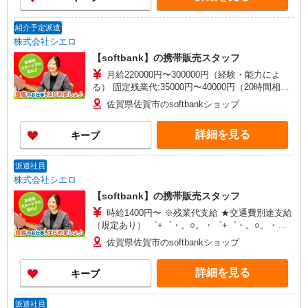
紹介予定派遣
株式会社シエロ
【softbank】の携帯販売スタッフ
月給220000円〜300000円（経験・能力によ
る） 固定残業代:35000円〜40000円（20時間相
当） ※時間外手当は時間外労働の有無にかかわら
佐賀県佐賀市のsoftbankショップ
ず、固定残業代として支給し、相当時間を超える
時間外労働分は法定どおり追加で支給します。 ※
詳細を見る
キープ
試用期間あり3ヶ月 月給25万円以上 ※残業代支
給 ★交通費別途支給（規定あり） ゜+゜・。
○。・゜+゜・。○。・゜+゜ 入社祝い金10万円支
派遣社員
給(規定有) お友達を紹介頂くと, インセンティブ支
株式会社シエロ
給(規定有) ゜・。○。・゜+゜・。○。・゜+゜
【softbank】の携帯販売スタッフ
時給1400円〜 ※残業代支給 ★交通費別途支給
（規定あり） ゜+゜・。○。・゜+゜・。○。・゜
+゜ 入社祝い金10万円支給(規定有) お友達を紹介
佐賀県佐賀市のsoftbankショップ
頂くと, インセンティブ支給(規定有) ★月2回払
い・週払い可能（規程有）★ ゜・。○。・゜
詳細を見る
キープ
+゜・。○。・゜+゜
派遣社員