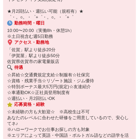
【スマホ面接実施中】
￣￣￣￣￣￣￣￣￣
★月2回払い・週払い可能（規程有）★
自宅に居ながらスマホでカンタン面接OK！
゜・。○。・゜+゜・。○。・゜+゜
オンライン面談なのでスピード対応。
勤務時間・曜日
10:00〜20:00（実働8h・休憩1h）
※土日祝含む週5日勤務
アクセス・勤務地
「佐賀」駅より徒歩20分
「伊賀屋」駅より徒歩50分
佐賀県佐賀市の家電量販店
待遇
☆昇給☆交通費規定支給☆制服有☆社保完
☆資格・残業手当☆リゾート施設・ジム優待
☆特別ボーナス最大5万円(規定)☆友達紹介
☆車通勤OK☆正社員登用制度有
☆週払い・月2回払いOK
応募資格・経験
☆未経験の方も大歓迎☆ ※高校生は不可
あなたのレベルに合わせた研修をご用意しているので、安心し
てネ♪
※ハローワークでお仕事お探しの方も対象
※エリアによって英語・中国語・ポルトガル語などの語学を活