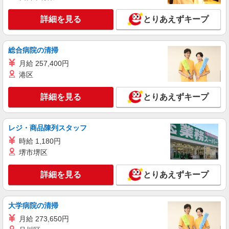
ィブ支給(規定有) ★月2回払い・週払い可能（規程
詳細を見る
キープ
有）★ ゜・。○。・゜+゜・。○。・゜+゜
詳細を見る
とりあえずキープ
派遣社員
株式会社シエロ
総合病院の清掃
【softbank】の携帯販売スタッフ
月給 257,400円
月給220000円〜300000円（経験・能力によ
港区
る） 固定残業代:35000円〜40000円（20時間相
当） ※時間外手当は時間外労働の有無にかかわら
佐賀県佐賀市のsoftbankショップ
詳細を見る
とりあえずキープ
ず、固定残業代として支給し、相当時間を超える
時間外労働分は法定どおり追加で支給します。 ※
詳細を見る
キープ
試用期間あり3ヶ月 月給25万円以上 ※残業代支
レジ・商品陳列スタッフ
給 ★交通費別途支給（規定あり） ゜+゜・。
○。・゜+゜・。○。・゜+゜ 入社祝い金10万円支
時給 1,180円
紹介予定派遣
給(規定有) お友達を紹介頂くと, インセンティブ支
株式会社シエロ
堺市堺区
給(規定有) ゜・。○。・゜+゜・。○。・゜+゜
【楽天モバイル】人気機種に詳しくなれる携帯
販売
詳細を見る
とりあえずキープ
時給1650円〜1850円（経験・能力による） ※
残業代支給 ★交通費別途支給（規定あり） ゜
+゜・。○。・゜+゜・。○。・゜+゜ 入社祝い金10
大学病院の清掃
佐賀県佐賀市の楽天モバイルショップ
万円支給(規定有) お友達を紹介頂くと, インセンテ
月給 273,650円
ィブ支給(規定有) ★月2回払い・週払い可能（規程