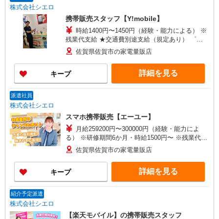
株式会社シエロ
携帯販売スタッフ【Y!mobile】
時給1400円〜1450円（経験・能力による） ※
残業代支給 ★交通費別途支給（規定あり） ゜
+゜・。○。・゜+゜・。○。・゜+゜ 入社祝い金10
佐賀県佐賀市の家電量販店
万円支給(規定有) お友達を紹介頂くと, インセンテ
ィブ支給(規定有) ★月2回払い・週払い可能（規程
詳細を見る
キープ
有）★ ゜・。○。・゜+゜・。○。・゜+゜
派遣社員
株式会社シエロ
スマホ携帯販売【エーユー】
月給259200円〜300000円（経験・能力によ
る） ※研修期間6か月・時給1500円〜 ※残業代支
給 ★交通費別途支給（規定あり） ゜+゜・。
佐賀県佐賀市の家電量販店
○。・゜+゜・。○。・゜+゜ 入社祝い金10万円支
給(規定有) お友達を紹介頂くと, インセンティブ支
詳細を見る
キープ
給(規定有) ゜・。○。・゜+゜・。○。・゜+゜
紹介予定派遣
株式会社シエロ
【楽天モバイル】の携帯販売スタッフ