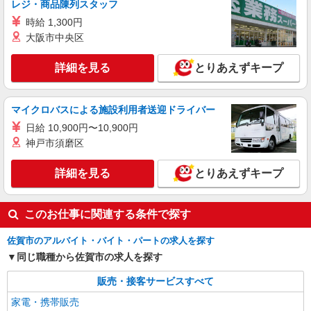
レジ・商品陳列スタッフ
る） ※研修期間6か月・時給1500円〜 ※残業代支
時給 1,300円
給 ★交通費別途支給（規定あり） ゜+゜・。
佐賀県佐賀市の家電量販店
○。・゜+゜・。○。・゜+゜ 入社祝い金10万円支
大阪市中央区
給(規定有) お友達を紹介頂くと, インセンティブ支
詳細を見る
キープ
給(規定有) ゜・。○。・゜+゜・。○。・゜+゜
詳細を見る
とりあえずキープ
紹介予定派遣
株式会社シエロ
マイクロバスによる施設利用者送迎ドライバー
携帯販売スタッフ【docomo】
日給 10,900円〜10,900円
時給1400円〜1600円（経験・能力による） ※
神戸市須磨区
残業代支給 ★交通費別途支給（規定あり） ゜
+゜・。○。・゜+゜・。○。・゜+゜ 入社祝い金10
佐賀県佐賀市の家電量販店
詳細を見る
とりあえずキープ
万円支給(規定有) お友達を紹介頂くと, インセンテ
ィブ支給(規定有) ★月2回払い・週払い可能（規程
詳細を見る
キープ
有）★ ゜・。○。・゜+゜・。○。・゜+゜
このお仕事に関連する条件で探す
佐賀市のアルバイト・バイト・パートの求人を探す
同じ職種から佐賀市の求人を探す
販売・接客サービスすべて
家電・携帯販売