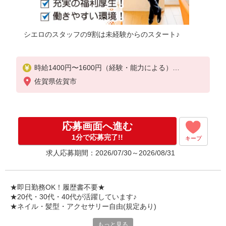
シエロのスタッフの9割は未経験からのスタート♪
時給1400円〜1600円（経験・能力による）
※残業代支給
佐賀県佐賀市
★交通費別途支給（規定あり）
゜+゜・。○。・゜+゜・。○。・゜+゜
入社祝い金10万円支給(規定有)
応募画面へ進む
お友達を紹介頂くと,
1分で応募完了!!
キープ
インセンティブ支給(規定有)
求人応募期間：2026/07/30～2026/08/31
★月2回払い・週払い可能（規程有）★
゜・。○。・゜+゜・。○。・゜+゜
★即日勤務OK！履歴書不要★
★20代・30代・40代が活躍しています♪
★ネイル・髪型・アクセサリー自由(規定あり)
もっと見る
シエロのスタッフは9割が未経験スタート。