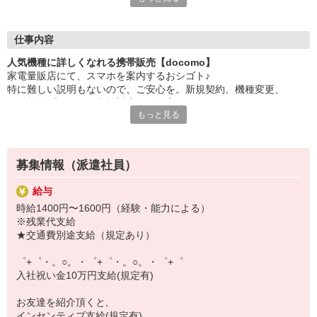
大手キャリアの店舗勤務なので安心・安定！
一度身に着けた知識は、
ずっと先まで役に立ちます！
仕事内容
人気機種に詳しくなれる携帯販売【docomo】
丁寧な研修もあるので、
家電量販店にて、スマホを案内するおシゴト♪
みなさんから働きやすいと好評です♪
特に難しい説明もないので、ご安心を。新規契約、機種変更、
最新アプリ事情やお得なプラン、
各種料金プランのご相談対応・ご提案などをお願いします。
スマホの裏ワザを学べるチャンス♪
もっと見る
初めての方でも安心♪
【選べるお仕事いろいろ】
あなた専属のコーディネーターが親切・丁寧にフォローするので、
￣￣￣￣￣￣￣￣￣￣￣
満足度◎
▼オフィスワーク
募集情報（派遣社員）
事務、経理、データ入力、コールセンター、受付
■携帯やインターネット販売業務
▼工場・製造・軽作業系
給与
docomo(ドコモ)/au(エーユー)・KDDI/softbank(ソフトバンク)など
機械/食品製造・梱包・仕分け・加工・組立・検査
時給1400円〜1600円（経験・能力による）
の大手キャリアから
▼美容系
※残業代支給
ワイモバイル(Y!mobille)、楽天モバイル、UQなど格安スマホまで幅
眉毛サロンのアイブロウ・ネイリスト・エステ
★交通費別途支給（規定あり）
広く紹介可能♪
▼営業・販売
人気のApple（アップル）店舗もございます！
法人営業・アパレル販売・個別指導塾・人材紹介
゜+゜・。○。・゜+゜・。○。・゜+゜
▼人気案件も多数♪
入社祝い金10万円支給(規定有)
短期・期間限定・オープニング・官公庁案件
上場/優良/大手企業など
お友達を紹介頂くと,
インセンティブ支給(規定有)