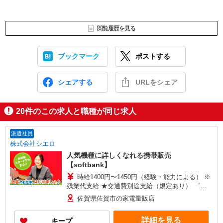
閲覧履歴を見る
ブックマーク
ポストする
シェアする
URLをシェア
20
件のこの求人と職種が同じ求人
派遣社員
株式会社シエロ
人気機種に詳しくなれる携帯販売
【softbank】
時給1400円〜1450円（経験・能力による） ※
残業代支給 ★交通費別途支給（規定あり） ゜
+゜・。○。・゜+゜・。○。・゜+゜ 入社祝い金10
佐賀県佐賀市の家電量販店
万円支給(規定有) お友達を紹介頂くと, インセンテ
ィブ支給(規定有) ★月2回払い・週払い可能（規程
詳細を見る
キープ
有）★ ゜・。○。・゜+゜・。○。・゜+゜