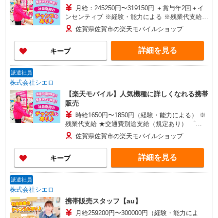
月給：245250円〜319150円 ＋賞与年2回＋イ
ンセンティブ ※経験・能力による ※残業代支給
★交通費別途支給（規定あり） ゜+゜・。○。・゜
佐賀県佐賀市の楽天モバイルショップ
+゜・。○。・゜+゜ 入社祝い金10万円支給(規定
有) お友達を紹介頂くと, インセンティブ支給(規定
詳細を見る
キープ
有) ゜・。○。・゜+゜・。○。・゜+゜
派遣社員
株式会社シエロ
【楽天モバイル】人気機種に詳しくなれる携帯
販売
時給1650円〜1850円（経験・能力による） ※
残業代支給 ★交通費別途支給（規定あり） ゜
+゜・。○。・゜+゜・。○。・゜+゜ 入社祝い金10
佐賀県佐賀市の楽天モバイルショップ
万円支給(規定有) お友達を紹介頂くと, インセンテ
ィブ支給(規定有) ★月2回払い・週払い可能（規程
詳細を見る
キープ
有）★ ゜・。○。・゜+゜・。○。・゜+゜
派遣社員
株式会社シエロ
携帯販売スタッフ【au】
月給259200円〜300000円（経験・能力によ