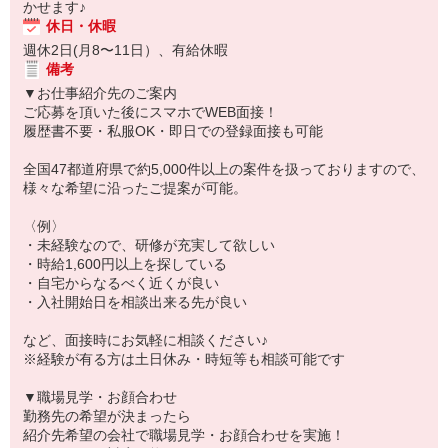
かせます♪
休日・休暇
週休2日(月8〜11日）、有給休暇
備考
▼お仕事紹介先のご案内
ご応募を頂いた後にスマホでWEB面接！
履歴書不要・私服OK・即日での登録面接も可能
全国47都道府県で約5,000件以上の案件を扱っておりますので、
様々な希望に沿ったご提案が可能。
〈例〉
・未経験なので、研修が充実して欲しい
・時給1,600円以上を探している
・自宅からなるべく近くが良い
・入社開始日を相談出来る先が良い
など、面接時にお気軽に相談ください♪
※経験が有る方は土日休み・時短等も相談可能です
▼職場見学・お顔合わせ
勤務先の希望が決まったら
紹介先希望の会社で職場見学・お顔合わせを実施！