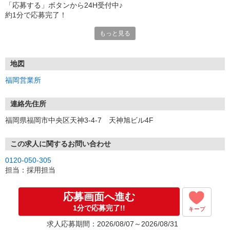
「応募する」ボタンから24H受付中♪
約1分で応募完了！
もっと見る
■電話応募の場合
電話応募も歓迎！（受付:10:00〜20:00）
土日祝も受付中♪
地図
【選考フロー】
福岡営業所
①応募から3営業日を目安に、メールorお電話でご連絡します。
②面接日時を決定！「0120」から始まる電話番号からご連絡します
★スマホでWEB面接（LINEなど）・出張面接・事務所面接と選べま
連絡先住所
す
福岡県福岡市中央区天神3-4-7 天神旭ビル4F
③面接実施（履歴書不要）
④勤務開始（スタート日は応相談）
※ご希望があれば、職場見学の調整もOKです！
この求人に関するお問い合わせ
0120-050-305
お気軽にご応募ください♪
担当：採用担当
応募画面へ進む
1分で応募完了!!
キープ
求人応募期間：2026/08/07～2026/08/31