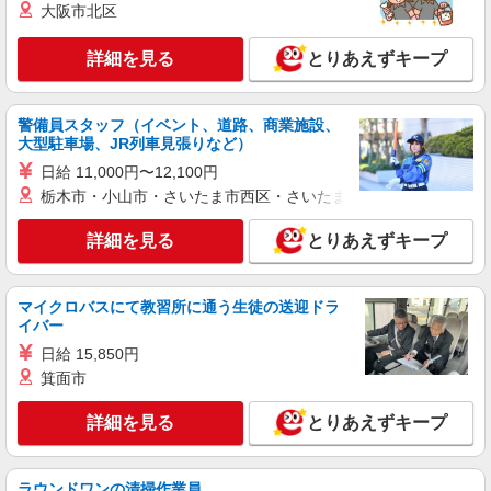
紹介予定派遣
大阪市北区
株式会社シエロ
携帯販売スタッフ【docomo】
詳細を見る
とりあえずキープ
時給1400円〜1600円（経験・能力による） ※
残業代支給 ★交通費別途支給（規定あり） ゜
+゜・。○。・゜+゜・。○。・゜+゜ 入社祝い金10
警備員スタッフ（イベント、道路、商業施設、
佐賀県佐賀市の家電量販店
万円支給(規定有) お友達を紹介頂くと, インセンテ
大型駐車場、JR列車見張りなど）
ィブ支給(規定有) ★月2回払い・週払い可能（規程
日給 11,000円〜12,100円
詳細を見る
キープ
有）★ ゜・。○。・゜+゜・。○。・゜+゜
栃木市・小山市・さいたま市西区・さいたま市岩槻区・久喜市・
派遣社員
詳細を見る
とりあえずキープ
株式会社シエロ
スマホ携帯販売【ソフトバンク】
時給1400円〜1450円（経験・能力による） ※
マイクロバスにて教習所に通う生徒の送迎ドラ
残業代支給 ★交通費別途支給（規定あり） ゜
イバー
+゜・。○。・゜+゜・。○。・゜+゜ 入社祝い金10
佐賀県佐賀市の家電量販店
日給 15,850円
万円支給(規定有) お友達を紹介頂くと, インセンテ
箕面市
ィブ支給(規定有) ★月2回払い・週払い可能（規程
詳細を見る
キープ
有）★ ゜・。○。・゜+゜・。○。・゜+゜
詳細を見る
とりあえずキープ
派遣社員
株式会社シエロ
ラウンドワンの清掃作業員