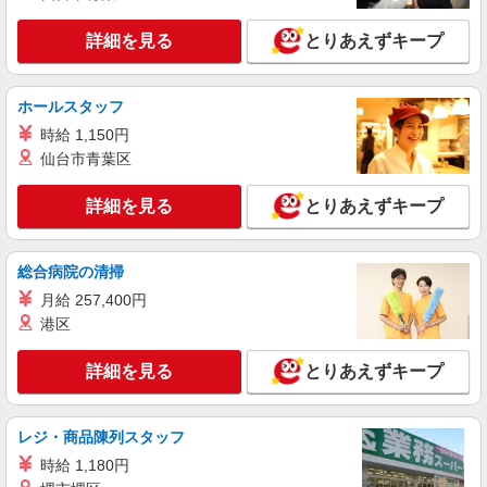
佐賀県佐賀市のsoftbankショップ
頂くと, インセンティブ支給(規定有) ★月2回払
い・週払い可能（規程有）★ ゜・。○。・゜
詳細を見る
とりあえずキープ
詳細を見る
キープ
+゜・。○。・゜+゜
派遣社員
ホールスタッフ
株式会社シエロ
時給 1,150円
【au】人気機種に詳しくなれる携帯販売
仙台市青葉区
時給1400円〜 ※残業代支給 ★交通費別途支給
（規定あり） ゜+゜・。○。・゜+゜・。○。・゜
詳細を見る
とりあえずキープ
+゜ 入社祝い金10万円支給(規定有) お友達を紹介
佐賀県佐賀市のauショップ
頂くと, インセンティブ支給(規定有) ★月2回払
い・週払い可能（規程有）★ ゜・。○。・゜
総合病院の清掃
詳細を見る
キープ
+゜・。○。・゜+゜
月給 257,400円
派遣社員
港区
株式会社シエロ
【softbank】の携帯販売スタッフ
詳細を見る
とりあえずキープ
時給1400円〜 ※残業代支給 ★交通費別途支給
（規定あり） ゜+゜・。○。・゜+゜・。○。・゜
+゜ 入社祝い金10万円支給(規定有) お友達を紹介
レジ・商品陳列スタッフ
佐賀県佐賀市のsoftbankショップ
頂くと, インセンティブ支給(規定有) ★月2回払
時給 1,180円
い・週払い可能（規程有）★ ゜・。○。・゜