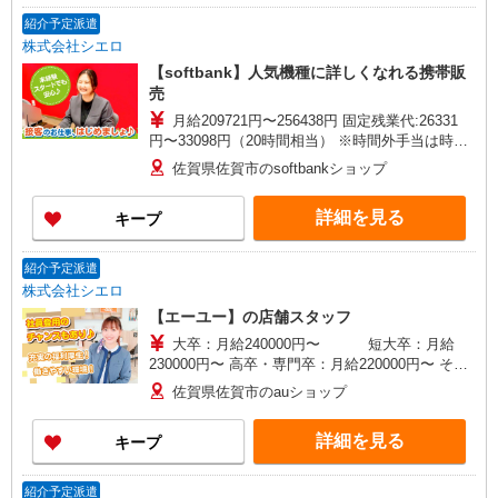
+゜・。○。・゜+゜
紹介予定派遣
株式会社シエロ
【softbank】人気機種に詳しくなれる携帯販
売
月給209721円〜256438円 固定残業代:26331
円〜33098円（20時間相当） ※時間外手当は時間
外労働の有無にかかわらず、固定残業代として支
佐賀県佐賀市のsoftbankショップ
給し、相当時間を超える時間外労働分は法定どお
り追加で支給します。 ※試用期間あり3ヶ月円〜
詳細を見る
キープ
※残業代支給 ★交通費別途支給（規定あり） ゜
+゜・。○。・゜+゜・。○。・゜+゜ 入社祝い金10
万円支給(規定有) お友達を紹介頂くと, インセンテ
紹介予定派遣
ィブ支給(規定有) ゜・。○。・゜+゜・。○。・゜
株式会社シエロ
+゜
【エーユー】の店舗スタッフ
大卒：月給240000円〜 短大卒：月給
230000円〜 高卒・専門卒：月給220000円〜 その
他・交通費当社規定・達成手当・役職手当・アド
佐賀県佐賀市のauショップ
バイザー手当・その他手当有・賞与年2回 ※残業
代支給 ゜+゜・。○。・゜+゜・。○。・゜+゜ 入
詳細を見る
キープ
社祝い金10万円支給(規定有) お友達を紹介頂くと,
インセンティブ支給(規定有) ゜・。○。・゜
+゜・。○。・゜+゜
紹介予定派遣