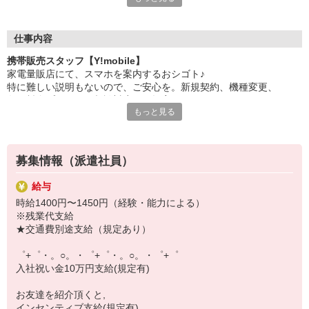
日々変わる専門知識を覚えるのはやっぱり大変。
でも心配ご無用！
仕事内容
シエロのご紹介するお店は、チームワークが良く
携帯販売スタッフ【Y!mobile】
お互いに教え合ったり、フォローしあったりする
家電量販店にて、スマホを案内するおシゴト♪
和気あいあいとした人間関係がある店舗ばかり！
特に難しい説明もないので、ご安心を。新規契約、機種変更、
皆で一緒にステップアップしましょう♪
各種料金プランのご相談対応・ご提案などをお願いします。
もっと見る
【選べるお仕事いろいろ】
初めての方でも安心♪
￣￣￣￣￣￣￣￣￣￣￣
あなた専属のコーディネーターが親切・丁寧にフォローするので、
▼オフィスワーク
満足度◎
事務、経理、データ入力、コールセンター、受付
募集情報（派遣社員）
▼工場・製造・軽作業系
■携帯やインターネット販売業務
機械/食品製造・梱包・仕分け・加工・組立・検査
給与
docomo(ドコモ)/au(エーユー)・KDDI/softbank(ソフトバンク)など
▼美容系
時給1400円〜1450円（経験・能力による）
の大手キャリアから
眉毛サロンのアイブロウ・ネイリスト・エステ
※残業代支給
ワイモバイル(Y!mobille)、楽天モバイル、UQなど格安スマホまで幅
▼営業・販売
★交通費別途支給（規定あり）
広く紹介可能♪
法人営業・アパレル販売・個別指導塾・人材紹介
人気のApple（アップル）店舗もございます！
▼人気案件も多数♪
゜+゜・。○。・゜+゜・。○。・゜+゜
短期・期間限定・オープニング・官公庁案件
入社祝い金10万円支給(規定有)
上場/優良/大手企業など
お友達を紹介頂くと,
【スマホ面接実施中】
インセンティブ支給(規定有)