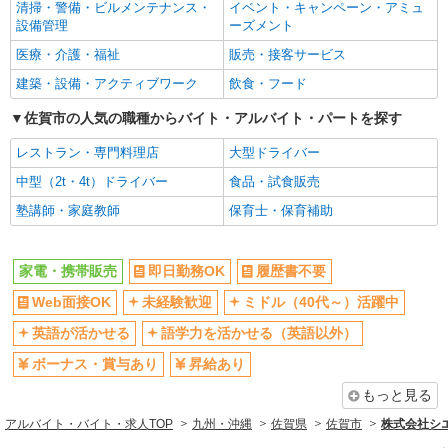
社員登用あり
清掃・警備・ビルメンテナンス・
イベント・キャンペーン・アミュ
設備管理
ーズメント
医療・介護・福祉
販売・接客サービス
建築・設備・アクティブワーク
飲食・フード
佐賀市の人気の職種からバイト・アルバイト・パートを探す
レストラン・専門料理店
大型ドライバー
中型（2t・4t）ドライバー
食品・試食販売
塾講師・家庭教師
保育士・保育補助
家電・携帯販売
即日勤務OK
履歴書不要
Web面接OK
未経験歓迎
ミドル（40代～）活躍中
英語が活かせる
語学力を活かせる（英語以外）
ボーナス・賞与あり
昇給あり
もっと見る
アルバイト・バイト・求人TOP
九州・沖縄
佐賀県
佐賀市
株式会社シ