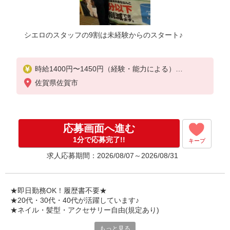
シエロのスタッフの9割は未経験からのスタート♪
時給1400円〜1450円（経験・能力による）
※残業代支給
佐賀県佐賀市
★交通費別途支給（規定あり）
゜+゜・。○。・゜+゜・。○。・゜+゜
入社祝い金10万円支給(規定有)
応募画面へ進む
お友達を紹介頂くと,
1分で応募完了!!
キープ
インセンティブ支給(規定有)
求人応募期間：2026/08/07～2026/08/31
★月2回払い・週払い可能（規程有）★
゜・。○。・゜+゜・。○。・゜+゜
★即日勤務OK！履歴書不要★
★20代・30代・40代が活躍しています♪
★ネイル・髪型・アクセサリー自由(規定あり)
もっと見る
新しい機種やプラン。