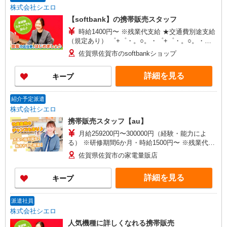
株式会社シエロ
【softbank】の携帯販売スタッフ
時給1400円〜 ※残業代支給 ★交通費別途支給
（規定あり） ゜+゜・。○。・゜+゜・。○。・゜
+゜ 入社祝い金10万円支給(規定有) お友達を紹介
佐賀県佐賀市のsoftbankショップ
頂くと, インセンティブ支給(規定有) ★月2回払
い・週払い可能（規程有）★ ゜・。○。・゜
詳細を見る
キープ
+゜・。○。・゜+゜
紹介予定派遣
株式会社シエロ
携帯販売スタッフ【au】
月給259200円〜300000円（経験・能力によ
る） ※研修期間6か月・時給1500円〜 ※残業代支
給 ★交通費別途支給（規定あり） ゜+゜・。
佐賀県佐賀市の家電量販店
○。・゜+゜・。○。・゜+゜ 入社祝い金10万円支
給(規定有) お友達を紹介頂くと, インセンティブ支
詳細を見る
キープ
給(規定有) ゜・。○。・゜+゜・。○。・゜+゜
派遣社員
株式会社シエロ
人気機種に詳しくなれる携帯販売