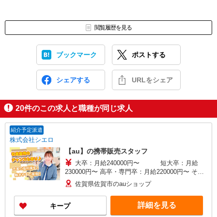
閲覧履歴を見る
ブックマーク
ポストする
シェアする
URLをシェア
20
件のこの求人と職種が同じ求人
紹介予定派遣
株式会社シエロ
【au】の携帯販売スタッフ
大卒：月給240000円〜 短大卒：月給
230000円〜 高卒・専門卒：月給220000円〜 その
他・交通費当社規定・達成手当・役職手当・アド
佐賀県佐賀市のauショップ
バイザー手当・その他手当有・賞与年2回 ※残業
代支給 ゜+゜・。○。・゜+゜・。○。・゜+゜ 入
詳細を見る
キープ
社祝い金10万円支給(規定有) お友達を紹介頂くと,
インセンティブ支給(規定有) ゜・。○。・゜