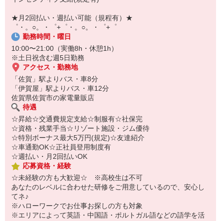
￣￣￣￣￣￣￣￣￣
自宅に居ながらスマホでカンタン面接OK！
★月2回払い・週払い可能（規程有）★
オンライン面談なのでスピード対応。
゜・。○。・゜+゜・。○。・゜+゜
勤務時間・曜日
10:00〜21:00（実働8h・休憩1h）
※土日祝含む週5日勤務
アクセス・勤務地
「佐賀」駅よりバス・車8分
「伊賀屋」駅よりバス・車12分
佐賀県佐賀市の家電量販店
待遇
☆昇給☆交通費規定支給☆制服有☆社保完
☆資格・残業手当☆リゾート施設・ジム優待
☆特別ボーナス最大5万円(規定)☆友達紹介
☆車通勤OK☆正社員登用制度有
☆週払い・月2回払いOK
応募資格・経験
☆未経験の方も大歓迎☆ ※高校生は不可
あなたのレベルに合わせた研修をご用意しているので、安心し
てネ♪
※ハローワークでお仕事お探しの方も対象
※エリアによって英語・中国語・ポルトガル語などの語学を活