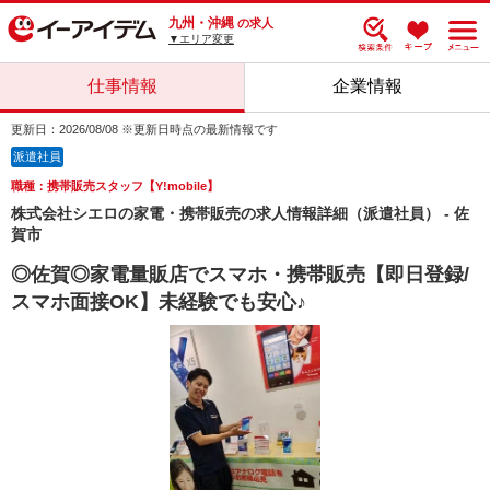
九州・沖縄
の求人
▼エリア変更
仕事情報
企業情報
更新日：2026/08/08 ※更新日時点の最新情報です
派遣社員
職種：携帯販売スタッフ【Y!mobile】
株式会社シエロの家電・携帯販売の求人情報詳細（派遣社員） - 佐
賀市
◎佐賀◎家電量販店でスマホ・携帯販売【即日登録/
スマホ面接OK】未経験でも安心♪