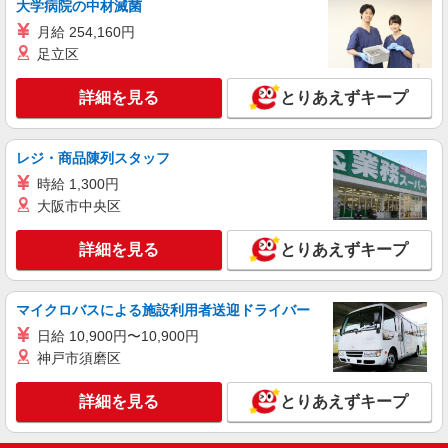
大学病院の中材滅菌
による ※ソフトバンク資格手当10000〜80000円/
月給 254,160円
月 ※残業代支給 ★交通費別途支給（規定あり）
佐賀県佐賀市のsoftbankショップ
゜+゜・。○。・゜+゜・。○。・゜+゜ 入社祝い金
足立区
10万円支給(規定有) お友達を紹介頂くと, インセン
詳細を見る
キープ
ティブ支給(規定有) ★月2回払い・週払い可能（規
詳細を見る
とりあえずキープ
程有）★ ゜・。○。・゜+゜・。○。・゜+゜
派遣社員
株式会社シエロ
レジ・商品陳列スタッフ
【ソフトバンク】の店舗スタッフ
時給 1,300円
月給209721円〜256438円 固定残業代:26331
大阪市中央区
円〜33098円（20時間相当） ※時間外手当は時間
外労働の有無にかかわらず、固定残業代として支
佐賀県佐賀市のsoftbankショップ
詳細を見る
とりあえずキープ
給し、相当時間を超える時間外労働分は法定どお
り追加で支給します。 ※試用期間あり3ヶ月円〜
詳細を見る
キープ
※残業代支給 ★交通費別途支給（規定あり） ゜
+゜・。○。・゜+゜・。○。・゜+゜ 入社祝い金10
マイクロバスによる施設利用者送迎ドライバー
万円支給(規定有) お友達を紹介頂くと, インセンテ
日給 10,900円〜10,900円
ィブ支給(規定有) ゜・。○。・゜+゜・。○。・゜
神戸市須磨区
+゜
詳細を見る
とりあえずキープ