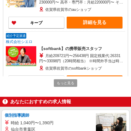
230000円〜 高卒・専門卒：月給220000円〜 その
他・交通費当社規定・達成手当・役職手当・アド
佐賀県佐賀市のauショップ
バイザー手当・その他手当有・賞与年2回 ※残業
代支給 ゜+゜・。○。・゜+゜・。○。・゜+゜ 入
詳細を見る
キープ
社祝い金10万円支給(規定有) お友達を紹介頂くと,
インセンティブ支給(規定有) ゜・。○。・゜
+゜・。○。・゜+゜
紹介予定派遣
株式会社シエロ
【softbank】の携帯販売スタッフ
月給209721円〜256438円 固定残業代:26331
円〜33098円（20時間相当） ※時間外手当は時間
外労働の有無にかかわらず、固定残業代として支
佐賀県佐賀市のsoftbankショップ
給し、相当時間を超える時間外労働分は法定どお
り追加で支給します。 ※試用期間あり3ヶ月円〜
詳細を見る
キープ
※残業代支給 ★交通費別途支給（規定あり） ゜
もっと見る
+゜・。○。・゜+゜・。○。・゜+゜ 入社祝い金10
万円支給(規定有) お友達を紹介頂くと, インセンテ
紹介予定派遣
ィブ支給(規定有) ゜・。○。・゜+゜・。○。・゜
株式会社シエロ
あなたにおすすめの求人情報
+゜
【softbank】人気機種に詳しくなれる携帯販
売
個別指導講師
時給1500円〜 ※残業代支給 ★交通費別途支給
時給 1,040円〜1,390円
（規定あり） ゜+゜・。○。・゜+゜・。○。・゜
仙台市青葉区
+゜ 入社祝い金10万円支給(規定有) お友達を紹介