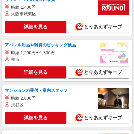
スマホ携帯販売【ソフトバンク】
時給 1,400円
時給1400円〜1450円（経験・能力による） ※
残業代支給 ★交通費別途支給（規定あり） ゜
大阪市城東区
+゜・。○。・゜+゜・。○。・゜+゜ 入社祝い金10
佐賀県佐賀市の家電量販店
万円支給(規定有) お友達を紹介頂くと, インセンテ
詳細を見る
とりあえずキープ
ィブ支給(規定有) ★月2回払い・週払い可能（規程
詳細を見る
キープ
有）★ ゜・。○。・゜+゜・。○。・゜+゜
アパレル用品や雑貨のピッキング検品
紹介予定派遣
時給 1,200円〜1,500円
株式会社シエロ
柏市
【楽天モバイル】人気機種に詳しくなれる携帯
販売
詳細を見る
とりあえずキープ
時給1650円〜1850円（経験・能力による） ※
残業代支給 ★交通費別途支給（規定あり） ゜
+゜・。○。・゜+゜・。○。・゜+゜ 入社祝い金10
佐賀県佐賀市の楽天モバイルショップ
万円支給(規定有) お友達を紹介頂くと, インセンテ
マンションの受付・案内スタッフ
ィブ支給(規定有) ★月2回払い・週払い可能（規程
時給 2,000円
詳細を見る
キープ
有）★ ゜・。○。・゜+゜・。○。・゜+゜
渋谷区
派遣社員
詳細を見る
とりあえずキープ
株式会社シエロ
【softbank】の携帯販売スタッフ
時給1400円〜1500円 ※給与幅は経験・スキル