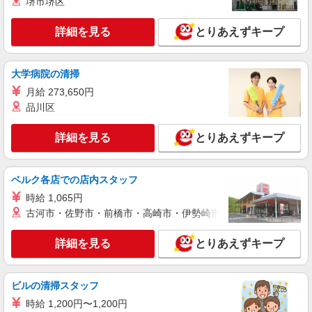
堺市堺区
詳細を見る
キープ
+゜・。○。・゜+゜
詳細を見る
とりあえずキープ
紹介予定派遣
株式会社シエロ
スマホ携帯販売【エーユー】
大学病院の清掃
月給259200円〜300000円（経験・能力によ
月給 273,650円
る） ※研修期間6か月・時給1500円〜 ※残業代支
品川区
給 ★交通費別途支給（規定あり） ゜+゜・。
佐賀県佐賀市の家電量販店
○。・゜+゜・。○。・゜+゜ 入社祝い金10万円支
給(規定有) お友達を紹介頂くと, インセンティブ支
詳細を見る
とりあえずキープ
詳細を見る
キープ
給(規定有) ゜・。○。・゜+゜・。○。・゜+゜
派遣社員
ベルク各店での店内スタッフ
株式会社シエロ
時給 1,065円
スマホ携帯販売【エーユー】
古河市・佐野市・前橋市・高崎市・伊勢崎市・太田市・館林市・
月給259200円〜300000円（経験・能力によ
る） ※研修期間6か月・時給1500円〜 ※残業代支
詳細を見る
とりあえずキープ
給 ★交通費別途支給（規定あり） ゜+゜・。
佐賀県佐賀市の家電量販店
○。・゜+゜・。○。・゜+゜ 入社祝い金10万円支
給(規定有) お友達を紹介頂くと, インセンティブ支
詳細を見る
キープ
給(規定有) ゜・。○。・゜+゜・。○。・゜+゜
ビルの清掃スタッフ
時給 1,200円〜1,200円