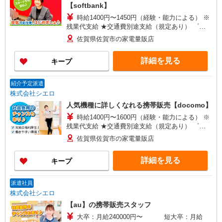
【softbank】
時給1400円〜1450円（経験・能力による） ※
残業代支給 ★交通費別途支給（規定あり） ゜
+゜・。○。・゜+゜・。○。・゜+゜ 入社祝い金10
佐賀県佐賀市の家電量販店
万円支給(規定有) お友達を紹介頂くと, インセンテ
ィブ支給(規定有) ★月2回払い・週払い可能（規程
詳細を見る
キープ
有）★ ゜・。○。・゜+゜・。○。・゜+゜
紹介予定派遣
株式会社シエロ
人気機種に詳しくなれる携帯販売【docomo】
時給1400円〜1600円（経験・能力による） ※
残業代支給 ★交通費別途支給（規定あり） ゜
+゜・。○。・゜+゜・。○。・゜+゜ 入社祝い金10
佐賀県佐賀市の家電量販店
万円支給(規定有) お友達を紹介頂くと, インセンテ
ィブ支給(規定有) ★月2回払い・週払い可能（規程
詳細を見る
キープ
有）★ ゜・。○。・゜+゜・。○。・゜+゜
派遣社員
株式会社シエロ
【au】の携帯販売スタッフ
大卒：月給240000円〜 短大卒：月給