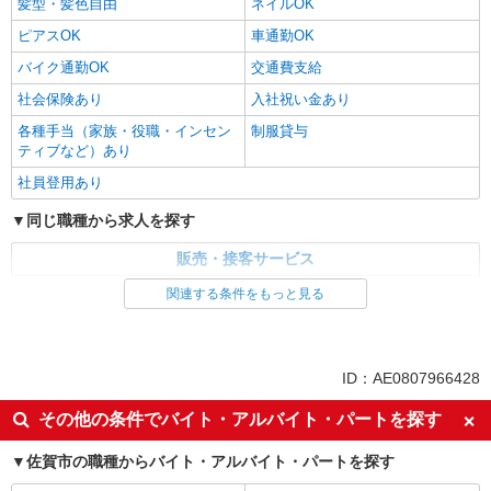
髪型・髪色自由
ネイルOK
ピアスOK
車通勤OK
バイク通勤OK
交通費支給
社会保険あり
入社祝い金あり
各種手当（家族・役職・インセン
制服貸与
ティブなど）あり
社員登用あり
同じ職種から求人を探す
販売・接客サービス
家電・携帯販売
関連する条件をもっと見る
同じ特徴から求人を探す
未経験歓迎
ミドル（40代～）活躍中
ID：AE0807966428
英語が活かせる
ボーナス・賞与あり
その他の条件でバイト・アルバイト・パートを探す
日払い
車通勤OK
佐賀市の職種からバイト・アルバイト・パートを探す
交通費支給
社会保険あり