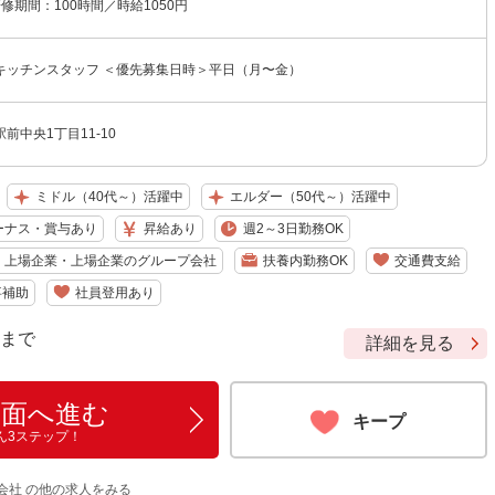
研修期間：100時間／時給1050円
キッチンスタッフ ＜優先募集日時＞平日（月〜金）
前中央1丁目11-10
ミドル（40代～）活躍中
エルダー（50代～）活躍中
ーナス・賞与あり
昇給あり
週2～3日勤務OK
上場企業・上場企業のグループ会社
扶養内勤務OK
交通費支給
事補助
社員登用あり
9 まで
詳細を見る
画面へ進む
キープ
ん3ステップ！
会社 の他の求人をみる