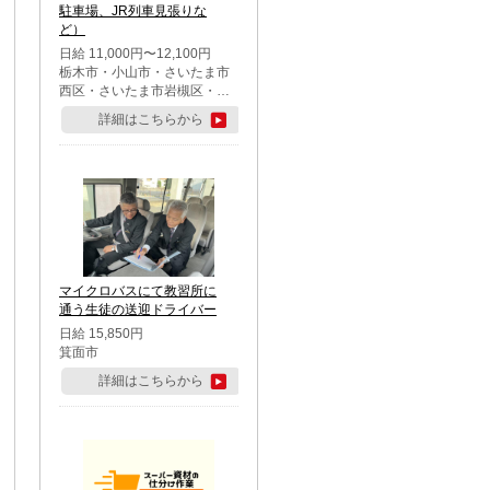
駐車場、JR列車見張りな
ど）
日給 11,000円〜12,100円
栃木市・小山市・さいたま市
西区・さいたま市岩槻区・久
喜市・蓮田市
詳細はこちらから
マイクロバスにて教習所に
通う生徒の送迎ドライバー
日給 15,850円
箕面市
詳細はこちらから