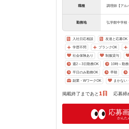
職種
調理師【アル
勤務地
弘学館中学校
入社日応相談
友達と応募OK
学歴不問
ブランクOK
社会保険あり
制服貸与
週2～3日勤務OK
10時～勤務
平日のみ勤務OK
早朝
副業・WワークOK
まかない
1日
掲載終了まであと
応募締め切り:
応募
かんた