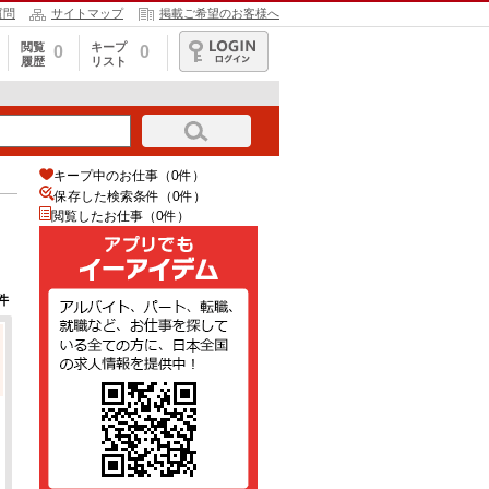
質問
サイトマップ
掲載ご希望のお客様へ
閲覧
キープ
0
0
履歴
リスト
ログイン
キープ中のお仕事（0件）
保存した検索条件（
0
件）
閲覧したお仕事（0件）
件