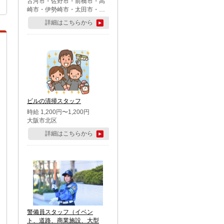
古河市・佐野市・前橋市・高
崎市・伊勢崎市・太田市・館
林市・藤岡市・大泉町・さい
詳細はこちらから
たま市北区・川越市・熊谷
市・行田市・秩父市・所沢
市・飯能市・東松山市・坂戸
市・鶴ケ島市・千葉市中央
区・市川市・松戸市・習志野
市・柏市・流山市・八千代
市・足立区・江戸川区・八王
子市・町田市
ビルの清掃スタッフ
時給 1,200円〜1,200円
大阪市北区
詳細はこちらから
警備員スタッフ（イベン
ト、道路、商業施設、大型