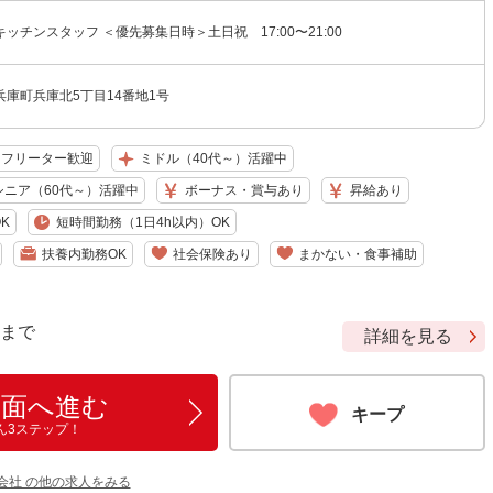
ッチンスタッフ ＜優先募集日時＞土日祝 17:00〜21:00
庫町兵庫北5丁目14番地1号
フリーター歓迎
ミドル（40代～）活躍中
シニア（60代～）活躍中
ボーナス・賞与あり
昇給あり
K
短時間勤務（1日4h以内）OK
扶養内勤務OK
社会保険あり
まかない・食事補助
9 まで
詳細を見る
画面へ進む
キープ
ん3ステップ！
会社 の他の求人をみる