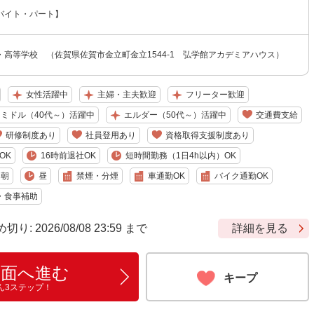
バイト・パート】
・高等学校 （佐賀県佐賀市金立町金立1544-1 弘学館アカデミアハウス）
女性活躍中
主婦・主夫歓迎
フリーター歓迎
ミドル（40代～）活躍中
エルダー（50代～）活躍中
交通費支給
研修制度あり
社員登用あり
資格取得支援制度あり
OK
16時前退社OK
短時間勤務（1日4h以内）OK
朝
昼
禁煙・分煙
車通勤OK
バイク通勤OK
・食事補助
 2026/08/08 23:59 まで
詳細を見る
画面へ進む
キープ
ん3ステップ！