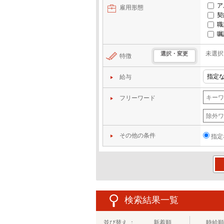
ア
雇用形態
契
職
嘱
未選択
選択・変更
特徴
給与
フリーワード
その他の条件
指定
この
検索結果一覧
並び替え ：
新着順
時給順