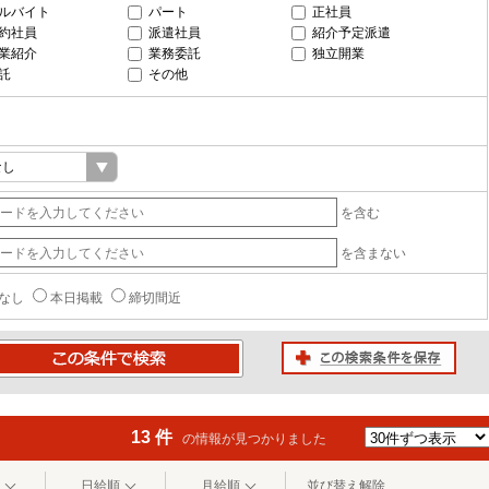
ルバイト
パート
正社員
約社員
派遣社員
紹介予定派遣
業紹介
業務委託
独立開業
託
その他
を含む
を含まない
なし
本日掲載
締切間近
この検索条件を保存
条件で検索
13 件
の情報が見つかりました
日給順
月給順
並び替え解除