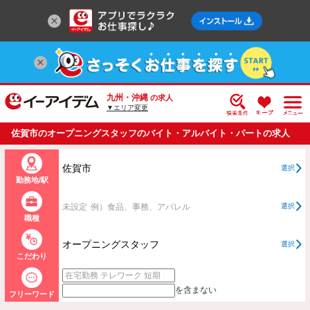
九州・沖縄
の求人
▼エリア変更
佐賀市のオープニングスタッフのバイト・アルバイト・パートの求人
情報一覧
佐賀市
選択
勤務地/駅
未設定
例）食品、事務、アパレル
選択
職種
オープニングスタッフ
選択
こだわり
を含まない
フリーワード