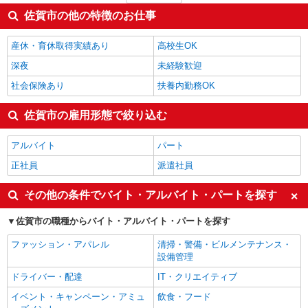
その他介護・福祉
1,330円
佐賀市の他の特徴のお仕事
板金・塗装・溶接
1,300円
保育士・保育補助
1,275円
産休・育休取得実績あり
高校生OK
佐賀市の他の職種の平均時給を見る
深夜
未経験歓迎
社会保険あり
扶養内勤務OK
佐賀市の雇用形態で絞り込む
アルバイト
パート
正社員
派遣社員
その他の条件でバイト・アルバイト・パートを探す
佐賀市の職種からバイト・アルバイト・パートを探す
ファッション・アパレル
清掃・警備・ビルメンテナンス・
設備管理
ドライバー・配達
IT・クリエイティブ
イベント・キャンペーン・アミュ
飲食・フード