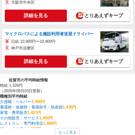
大阪市中央区
詳細を見る
とりあえずキープ
マイクロバスによる施設利用者送迎ドライバー
日給 10,900円〜10,900円
神戸市須磨区
詳細を見る
とりあえずキープ
佐賀市の平均時給情報
時給 1,326円
（2026年08月03日更新）
職種別平均時給
介護職・ヘルパー
1,440円
看護師・保健師・看護助手・助産師
1,438円
家電・携帯販売
1,421円
その他販売・サービス
1,400円
レストラン・専門料理店
1,400円
フォークリフト
1,363円
もっと見る
その他軽作業・製造・物流
1,350円