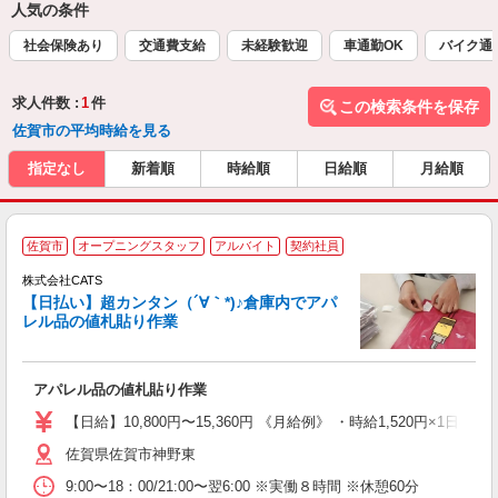
人気の条件
社会保険あり
交通費支給
未経験歓迎
車通勤OK
バイク通
求人件数 :
1
件
この検索条件を保存
佐賀市の平均時給を見る
指定なし
新着順
時給順
日給順
月給順
佐賀市
オープニングスタッフ
アルバイト
契約社員
う
株式会社CATS
入
【日払い】超カンタン（´∀｀*)♪倉庫内でアパ
た
レル品の値札貼り作業
歓
ン
入
アパレル品の値札貼り作業
完
間
【日給】10,800円〜15,360円 《月給例》 ・時給1,520円×1日8h×
髪
佐賀県佐賀市神野東
9:00〜18：00/21:00〜翌6:00 ※実働８時間 ※休憩60分