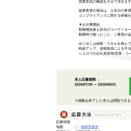
就業意思の確認をさせて頂きま
就業希望の場合は、入店日の希
コンプライアンスに関する研修
▼お仕事開始
勤務開始後も担当のコーディネ
勤務時で困ったこと、ご要望が
ゆくゆくは経験・スキルを積ん
時給アップ、資格取得による手
シエロでの正社員登用(営業・コ
求人応募期間 ：
2026/07/30 ～ 2026/08/31
※掲載を終了した求人は閲覧できま
応募情報
地図
福岡営業所