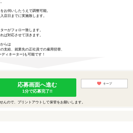
す。
望をお伺いしたうえで調整可能。
を入店日までに実施致します。
ーターがフォロー致します。
あれば対応させて頂きます。
でからは
当の支給、就業先の正社員での雇用切替、
ーディネーター)も可能です！
応募画面へ進む
キープ
1分で応募完了!!
せんので、プリントアウトして保管をお願いします。