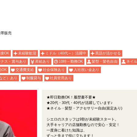
携帯販売
面接OK
未経験歓迎
ミドル（40代～）活躍中
英語が活かせる
ーナス・賞与あり
昇給あり
10時～勤務OK
髪型・髪色自由
ネイル
OK
交通費支給
社会保険あり
入社祝い金あり
など）あり
制服貸与
社員登用あり
★即日勤務OK！履歴書不要★
★20代・30代・40代が活躍しています♪
★ネイル・髪型・アクセサリー自由(規定あり)
シエロのスタッフは9割が未経験スタート。
大手キャリアの店舗勤務なので安心・安定！
一度身に着けた知識は、
ずっと先まで役に立ちます！