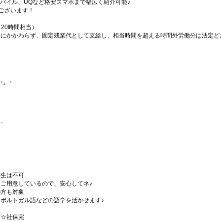
、楽天モバイル、UQなど格安スマホまで幅広く紹介可能♪
もございます！
円（20時間相当）
無にかかわらず、固定残業代として支給し、相当時間を超える時間外労働分は法定ど
゜+゜
゜
）
校生は不可
ご用意しているので、安心してネ♪
の方も対象
ポルトガル語などの語学を活かせます♪
有☆社保完