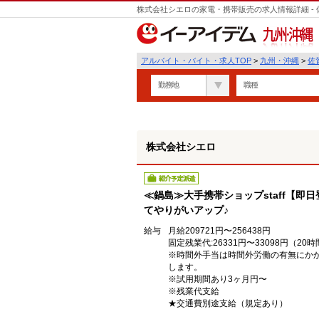
株式会社シエロの家電・携帯販売の求人情報詳細 -
遣
九州・沖縄
アルバイト・バイト・求人TOP
>
九州・沖縄
>
佐
勤務地
職種
株式会社シエロ
紹介予定派遣
≪鍋島≫大手携帯ショップstaff【即
てやりがいアップ♪
給与
月給209721円〜256438円
固定残業代:26331円〜33098円（20
※時間外手当は時間外労働の有無にか
します。
※試用期間あり3ヶ月円〜
※残業代支給
★交通費別途支給（規定あり）