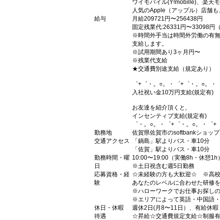
ワイモバイル(Y!mobille)
人気のApple（アップル）店舗
給与
月給209721円〜256438円
固定残業代:26331円〜33098
※時間外手当は時間外労働の有
支給します。
※試用期間あり3ヶ月円〜
※残業代支給
★交通費別途支給（規定あり）
゜+゜・。○。・゜+゜・。○。・
入社祝い金10万円支給(規定有)
お友達を紹介頂くと,
インセンティブ支給(規定有)
゜・。○。・゜+゜・。○。・゜+
勤務地
佐賀県佐賀市のsoftbankショップ
交通アクセス
「鍋島」駅よりバス・車10分
「佐賀」駅よりバス・車10分
勤務時間・曜
10:00〜19:00（実働8h・休憩1h
日
※土日祝含む週5日勤務
応募資格・経
☆未経験の方も大歓迎☆ ※高
験
あなたのレベルに合わせた研修を
※ハローワークでお仕事お探し
※エリアによって英語・中国語・
休日・休暇
週休2日(月8〜11日）、有給休暇
待遇
☆昇給☆交通費規定支給☆制服