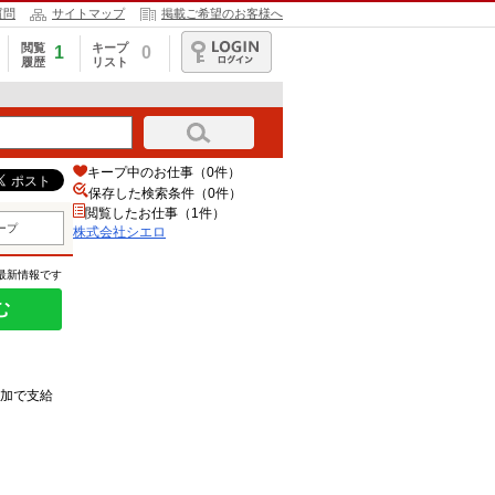
質問
サイトマップ
掲載ご希望のお客様へ
閲覧
キープ
1
0
履歴
リスト
ログイン
キープ中のお仕事（0件）
保存した検索条件（
0
件）
閲覧したお仕事（1件）
ープ
株式会社シエロ
の最新情報です
む
加で支給