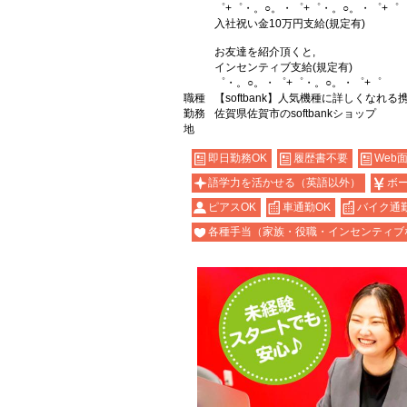
゜+゜・。○。・゜+゜・。○。・゜+゜
入社祝い金10万円支給(規定有)
お友達を紹介頂くと,
インセンティブ支給(規定有)
゜・。○。・゜+゜・。○。・゜+゜
職種
【softbank】人気機種に詳しくなれる
勤務
佐賀県佐賀市のsoftbankショップ
地
即日勤務OK
履歴書不要
Web
語学力を活かせる（英語以外）
ボ
ピアスOK
車通勤OK
バイク通勤
各種手当（家族・役職・インセンティブ