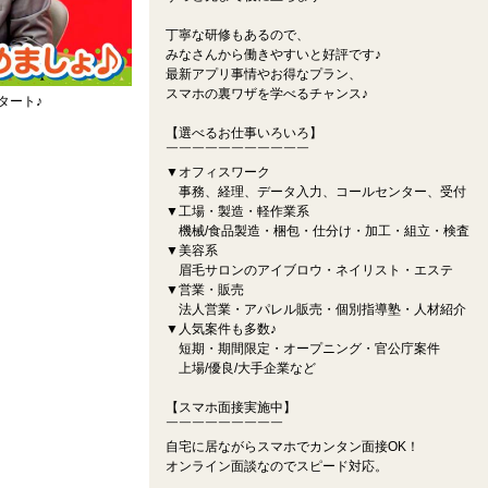
丁寧な研修もあるので、
みなさんから働きやすいと好評です♪
最新アプリ事情やお得なプラン、
スマホの裏ワザを学べるチャンス♪
タート♪
【選べるお仕事いろいろ】
￣￣￣￣￣￣￣￣￣￣￣
▼オフィスワーク
事務、経理、データ入力、コールセンター、受付
▼工場・製造・軽作業系
機械/食品製造・梱包・仕分け・加工・組立・検査
▼美容系
眉毛サロンのアイブロウ・ネイリスト・エステ
▼営業・販売
法人営業・アパレル販売・個別指導塾・人材紹介
▼人気案件も多数♪
短期・期間限定・オープニング・官公庁案件
上場/優良/大手企業など
【スマホ面接実施中】
￣￣￣￣￣￣￣￣￣
自宅に居ながらスマホでカンタン面接OK！
オンライン面談なのでスピード対応。