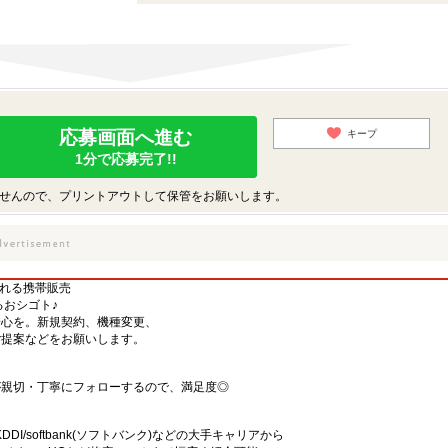
応募画面へ進む
キープ
1分で応募完了!!
せんので、プリントアウトして保管をお願いします。
くなれる携帯販売
るおシゴト♪
安心を。新規契約、機種変更、
ご提案などをお願いします。
が親切・丁寧にフォローするので、満足度◎
・KDDI/softbank(ソフトバンク)などの大手キャリアから