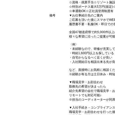
☆資格・残業手当☆リゾート施
☆特別ボーナス最大5万円(規定)
☆車通勤OK☆正社員登用制度有
備考
▼お仕事紹介先のご案内
ご応募を頂いた後にスマホでWE
履歴書不要・私服OK・即日での
全国47都道府県で約5,000件
様々な希望に沿ったご提案が可
〈例〉
・未経験なので、研修が充実し
・時給1,600円以上を探している
・自宅からなるべく近くが良い
・入社開始日を相談出来る先が
など、面接時にお気軽に相談くだ
※経験が有る方は土日休み・時
▼職場見学・お顔合わせ
勤務先の希望が決まったら
紹介先希望の会社で職場見学・
リモートでも対応可能♪
※担当のコーディネーターが同
▼入社手続き・コンプライアン
職場見学・お顔合わせを行った