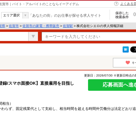
よくある
 佐賀市｜バイト・アルバイトのことならイーアイデム
保存した
0
エリア選択
「あなたの街」のお仕事が探せる求人サイト
検索条件
賀県
>
佐賀市
>
佐賀市の家電・携帯販売
>
佐賀駅
> 株式会社シエロの求人情報詳細
キ
更新日：2026/07/30 ※更新日時点
日登録/スマホ面接OK】直接雇用を目指し
応募画面へ進
時間相当）
かわらず、固定残業代として支給し、相当時間を超える時間外労働分は法定どおり追