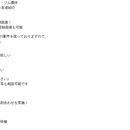
設・ジム優待
☆友達紹介
B面接！
登録面接も可能
以上の案件を扱っておりますので、
能。
て欲しい
良い
さい♪
短等も相談可能です
お顔合わせを実施！
席
ス研修
後