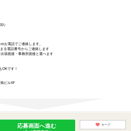
♪
00）
orお電話でご連絡します。
始まる電話番号からご連絡します
）・出張面接・事務所面接と選べます
もOKです！
旭ビル4F
応募画面へ進む
キープ