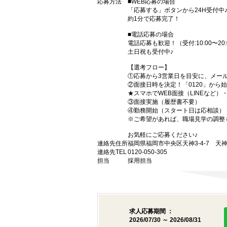
応募方法
■WEB応募の場合
「応募する」ボタンから24H受付中
約1分で応募完了！
■電話応募の場合
電話応募も歓迎！（受付:10:00〜20:
土日祝も受付中♪
【選考フロー】
①応募から3営業日を目安に、メール
②面接日時を決定！「0120」から
★スマホでWEB面接（LINEなど
③面接実施（履歴書不要）
④勤務開始（スタート日は応相談）
※ご希望があれば、職場見学の調整
お気軽にご応募ください♪
連絡先住所
福岡県福岡市中央区天神3-4-7 天神
連絡先TEL
0120-050-305
担当
採用担当
求人応募期間 ：
2026/07/30 ～ 2026/08/31