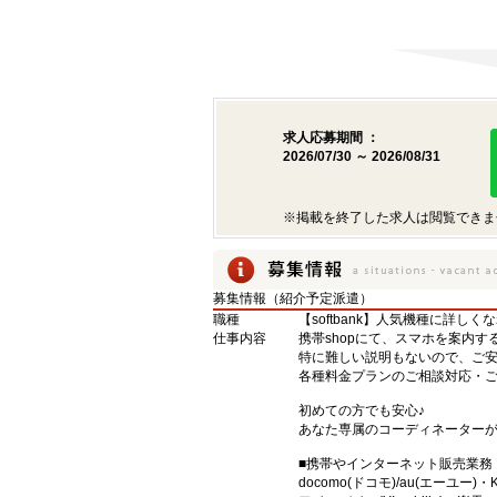
求人応募期間 ：
2026/07/30 ～ 2026/08/31
※掲載を終了した求人は閲覧できま
募集情報（紹介予定派遣）
職種
【softbank】人気機種に詳し
仕事内容
携帯shopにて、スマホを案内す
特に難しい説明もないので、ご
各種料金プランのご相談対応・
初めての方でも安心♪
あなた専属のコーディネーター
■携帯やインターネット販売業務
docomo(ドコモ)/au(エーユー)