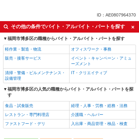
同じ特徴から求人を探す
未経験歓迎
英語が活かせる
ID：AE0807964370
ボーナス・賞与あり
日払い
その他の条件でバイト・アルバイト・パートを探す
服装自由
車通勤OK
福岡市博多区の職種からバイト・アルバイト・パートを探す
交通費支給
社会保険あり
社員登用あり
軽作業・製造・物流
オフィスワーク・事務
販売・接客サービス
イベント・キャンペーン・アミュ
ーズメント
清掃・警備・ビルメンテナンス・
IT・クリエイティブ
設備管理
福岡市博多区の人気の職種からバイト・アルバイト・パートを探
す
食品・試食販売
経理・人事・労務・総務・法務
レストラン・専門料理店
介護職・ヘルパー
ファストフード・デリ
入出庫・商品管理・検品・検査