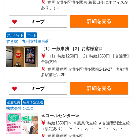
円×8時間×21日勤務の場合 ※交通費実費支給／当
福岡市博多区博多駅東 筑紫口側にオフィスが
社規定あり。 研修時給1500円 ※9日間（9/1、9/2
あります♪
はお休み）
詳細を見る
キープ
アルバイト
パート
すき家 九州支社事務所
［1］一般事務 ［2］お客様窓口
［1］時給1250円 ［2］時給1350円 【交通費】
全額支給
福岡県福岡市博多区博多駅前2-19-27 九勧博
多駅前ビル2F
詳細を見る
キープ
派遣社員
紹介予定派遣
株式会社シエロ
≪コールセンター≫
時給1550円〜 ※残業代支給 ★交通費別途支給
（規定あり） ゜+゜・。○。・゜+゜・。○。・゜
+゜ 入社祝い金10万円支給(規定有) お友達を紹介
福岡県福岡市博多区