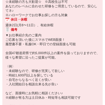
☆未経験の方も大歓迎☆ ※高校生は不可
あなたのレベルに合わせた研修をご用意しているので、安心し
てネ♪
※ハローワークでお仕事お探しの方も対象
休日・休暇
週休2日(月8〜11日）、有給休暇
備考
▼お仕事紹介先のご案内
ご応募を頂いた後にスマホでWEB面接！
履歴書不要・私服OK・即日での登録面接も可能
全国47都道府県で約5,000件以上の案件を扱っておりますので、
様々な希望に沿ったご提案が可能。
〈例〉
・未経験なので、研修が充実して欲しい
・時給1,600円以上を探している
・自宅からなるべく近くが良い
・入社開始日を相談出来る先が良い
など、面接時にお気軽に相談ください♪
※経験が有る方は土日休み・時短等も相談可能です