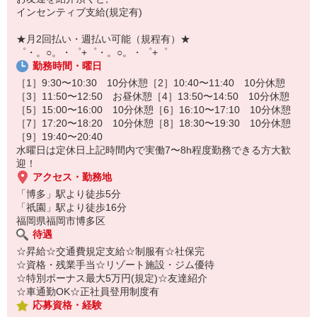
オンライン面談なのでスピード対応。
インセンティブ支給(規定有)
即日登録もOK♪
★月2回払い・週払い可能（規程有）★
気になった方はお気軽にご相談ください！
゜・。○。・゜+゜・。○。・゜+゜
勤務時間・曜日
［1］9:30〜10:30 10分休憩［2］10:40〜11:40 10分休憩
［3］11:50〜12:50 お昼休憩［4］13:50〜14:50 10分休憩
［5］15:00〜16:00 10分休憩［6］16:10〜17:10 10分休憩
［7］17:20〜18:20 10分休憩［8］18:30〜19:30 10分休憩
［9］19:40〜20:40
水曜日は定休日上記時間内で実働7〜8h程度勤務できる方大歓
迎！
アクセス・勤務地
「博多」駅より徒歩5分
「祇園」駅より徒歩16分
福岡県福岡市博多区
待遇
☆昇給☆交通費規定支給☆制服有☆社保完
☆資格・残業手当☆リゾート施設・ジム優待
☆特別ボーナス最大5万円(規定)☆友達紹介
☆車通勤OK☆正社員登用制度有
応募資格・経験