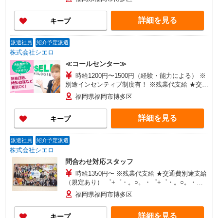
頂くと, インセンティブ支給(規定有) ★月2回払
い・週払い可能（規程有）★ ゜・。○。・゜
詳細を見る
キープ
+゜・。○。・゜+゜
派遣社員
紹介予定派遣
株式会社シエロ
≪コールセンター≫
時給1200円〜1500円（経験・能力による） ※
別途インセンティブ制度有！ ※残業代支給 ★交通
費別途支給（規定あり） ゜+゜・。○。・゜
福岡県福岡市博多区
+゜・。○。・゜+゜ 入社祝い金10万円支給(規定
有) お友達を紹介頂くと, インセンティブ支給(規定
詳細を見る
キープ
有) ★月2回払い・週払い可能（規程有）★ ゜・。
○。・゜+゜・。○。・゜+゜
派遣社員
紹介予定派遣
株式会社シエロ
問合わせ対応スタッフ
時給1350円〜 ※残業代支給 ★交通費別途支給
（規定あり） ゜+゜・。○。・゜+゜・。○。・゜
+゜ 入社祝い金10万円支給(規定有) お友達を紹介
福岡県福岡市博多区
頂くと, インセンティブ支給(規定有) ★月2回払
い・週払い可能（規程有）★ ゜・。○。・゜
詳細を見る
キープ
+゜・。○。・゜+゜