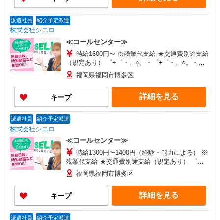
派遣社員
紹介予定派遣
株式会社シエロ
≪コールセンター≫
時給1600円〜 ※残業代支給 ★交通費別途支給
（規定あり） ゜+゜・。○。・゜+゜・。○。・゜
+゜ 入社祝い金10万円支給(規定有) お友達を紹介
福岡県福岡市博多区
頂くと, インセンティブ支給(規定有) ★月2回払
い・週払い可能（規程有）★ ゜・。○。・゜
詳細を見る
キープ
+゜・。○。・゜+゜
派遣社員
紹介予定派遣
株式会社シエロ
≪コールセンター≫
時給1300円〜1400円（経験・能力による） ※
残業代支給 ★交通費別途支給（規定あり） ゜
+゜・。○。・゜+゜・。○。・゜+゜ 入社祝い金10
福岡県福岡市博多区
万円支給(規定有) お友達を紹介頂くと, インセンテ
ィブ支給(規定有) ★月2回払い・週払い可能（規程
詳細を見る
キープ
有）★ ゜・。○。・゜+゜・。○。・゜+゜
派遣社員
紹介予定派遣