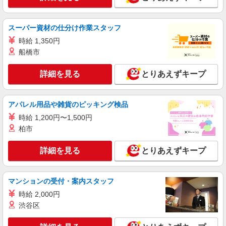
派遣社員
紹介予定派遣
株式会社シエロ
スーパー資材の仕分け作業スタッフ
≪コールセンター≫
時給 1,350円
時給1150円〜 ※残業代支給 ★交通費別途支給
（規定あり） ゜+゜・。○。・゜+゜・。○。・゜
船橋市
+゜ 入社祝い金10万円支給(規定有) お友達を紹介
福岡県福岡市博多区
頂くと, インセンティブ支給(規定有) ★月2回払
詳細を見る
とりあえずキープ
い・週払い可能（規程有）★ ゜・。○。・゜
詳細を見る
キープ
+゜・。○。・゜+゜
アパレル用品や雑貨のピッキング検品
派遣社員
紹介予定派遣
時給 1,200円〜1,500円
株式会社シエロ
柏市
≪コールセンター≫
時給1546円〜 ※残業代支給 ★交通費別途支給
詳細を見る
とりあえずキープ
（規定あり） ゜+゜・。○。・゜+゜・。○。・゜
+゜ 入社祝い金10万円支給(規定有) お友達を紹介
福岡県福岡市博多区
頂くと, インセンティブ支給(規定有) ★月2回払
い・週払い可能（規程有）★ ゜・。○。・゜
マンションの受付・案内スタッフ
詳細を見る
キープ
+゜・。○。・゜+゜
時給 2,000円
渋谷区
派遣社員
パーソルエクセルHRパートナーズ株式会社