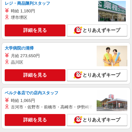
+゜ 入社祝い金10万円支給(規定有) お友達を紹介
レジ・商品陳列スタッフ
福岡県福岡市博多区
頂くと, インセンティブ支給(規定有) ★月2回払
時給 1,180円
い・週払い可能（規程有）★ ゜・。○。・゜
詳細を見る
堺市堺区
キープ
+゜・。○。・゜+゜
詳細を見る
とりあえずキープ
派遣社員
紹介予定派遣
株式会社シエロ
≪コールセンター≫
大学病院の清掃
時給1450円〜 ※残業代支給 ★交通費別途支給
月給 273,650円
（規定あり） ゜+゜・。○。・゜+゜・。○。・゜
+゜ 入社祝い金10万円支給(規定有) お友達を紹介
品川区
福岡県福岡市博多区
頂くと, インセンティブ支給(規定有) ★月2回払
い・週払い可能（規程有）★ ゜・。○。・゜
詳細を見る
とりあえずキープ
詳細を見る
キープ
+゜・。○。・゜+゜
派遣社員
紹介予定派遣
ベルク各店での店内スタッフ
株式会社シエロ
時給 1,065円
≪コールセンター≫
古河市・佐野市・前橋市・高崎市・伊勢崎市・太田市・館林市・
未経験者 時給1200円 経験者 時給1300
円〜1350円（経験・能力による） ※残業代支給
詳細を見る
とりあえずキープ
★交通費別途支給（規定あり） ゜+゜・。○。・゜
福岡県福岡市博多区
+゜・。○。・゜+゜ 入社祝い金10万円支給(規定
有) お友達を紹介頂くと, インセンティブ支給(規定