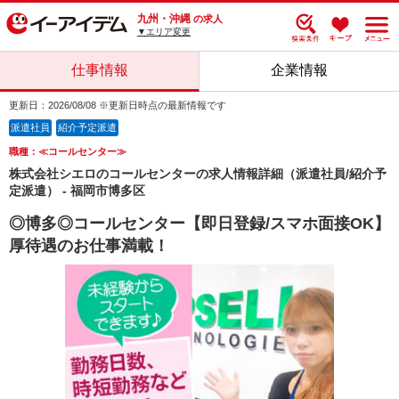
九州・沖縄
の求人
▼エリア変更
仕事情報
企業情報
更新日：2026/08/08 ※更新日時点の最新情報です
派遣社員
紹介予定派遣
職種：≪コールセンター≫
株式会社シエロのコールセンターの求人情報詳細（派遣社員/紹介予
定派遣） - 福岡市博多区
◎博多◎コールセンター【即日登録/スマホ面接OK】
厚待遇のお仕事満載！