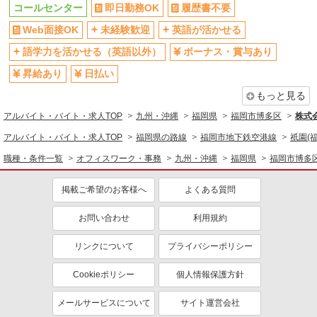
コールセンター
即日勤務OK
履歴書不要
Web面接OK
未経験歓迎
英語が活かせる
語学力を活かせる（英語以外）
ボーナス・賞与あり
昇給あり
日払い
もっと見る
アルバイト・バイト・求人TOP
九州・沖縄
福岡県
福岡市博多区
株式
アルバイト・バイト・求人TOP
福岡県の路線
福岡市地下鉄空港線
祇園(
職種・条件一覧
オフィスワーク・事務
九州・沖縄
福岡県
福岡市博多
掲載ご希望のお客様へ
よくある質問
お問い合わせ
利用規約
リンクについて
プライバシーポリシー
Cookieポリシー
個人情報保護方針
メールサービスについて
サイト運営会社