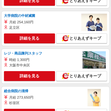
詳細を見る
とりあえずキープ
問い合わせ対応と事務処理
時給1,400円 ※当社規定あり
福岡県福岡市博多区／最寄駅：博多駅、櫛田神
大学病院の中材滅菌
社前駅
月給 254,160円
足立区
詳細を見る
キープ
詳細を見る
とりあえずキープ
派遣社員
パーソルエクセルHRパートナーズ株式会社
カスタマーサポート
レジ・商品陳列スタッフ
時給1,400円 ※当社規定あり
時給 1,300円
福岡県福岡市博多区／最寄駅：博多駅、祇園
大阪市中央区
（福岡県）駅
詳細を見る
とりあえずキープ
詳細を見る
キープ
総合病院の清掃
月給 273,650円
杉並区