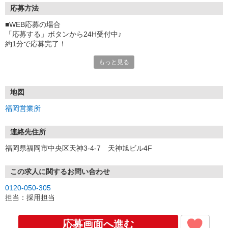
応募方法
■WEB応募の場合
「応募する」ボタンから24H受付中♪
約1分で応募完了！
もっと見る
■電話応募の場合
電話応募も歓迎！（受付:10:00〜20:00）
土日祝も受付中♪
地図
【選考フロー】
福岡営業所
①応募から3営業日を目安に、メールorお電話でご連絡します。
②面接日時を決定！「0120」から始まる電話番号からご連絡します
★スマホでWEB面接（LINEなど）・出張面接・事務所面接と選べま
連絡先住所
す
福岡県福岡市中央区天神3-4-7 天神旭ビル4F
③面接実施（履歴書不要）
④勤務開始（スタート日は応相談）
※ご希望があれば、職場見学の調整もOKです！
この求人に関するお問い合わせ
0120-050-305
お気軽にご応募ください♪
担当：採用担当
応募画面へ進む