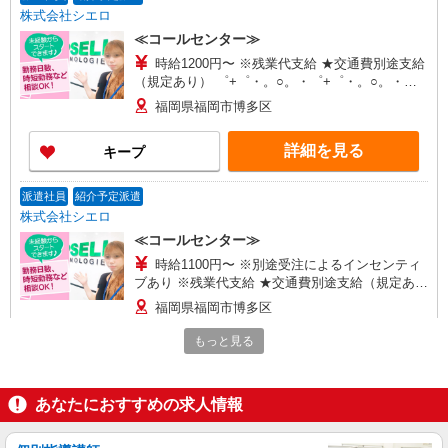
株式会社シエロ
≪コールセンター≫
時給1200円〜 ※残業代支給 ★交通費別途支給
（規定あり） ゜+゜・。○。・゜+゜・。○。・゜
+゜ 入社祝い金10万円支給(規定有) お友達を紹介
福岡県福岡市博多区
頂くと, インセンティブ支給(規定有) ★月2回払
い・週払い可能（規程有）★ ゜・。○。・゜
詳細を見る
キープ
+゜・。○。・゜+゜
派遣社員
紹介予定派遣
株式会社シエロ
≪コールセンター≫
時給1100円〜 ※別途受注によるインセンティ
ブあり ※残業代支給 ★交通費別途支給（規定あ
り） ゜+゜・。○。・゜+゜・。○。・゜+゜ 入社
福岡県福岡市博多区
祝い金10万円支給(規定有) お友達を紹介頂くと, イ
ンセンティブ支給(規定有) ★月2回払い・週払い可
もっと見る
詳細を見る
キープ
能（規程有）★ ゜・。○。・゜+゜・。○。・゜
+゜
派遣社員
紹介予定派遣
あなたにおすすめの求人情報
株式会社シエロ
≪コールセンター≫