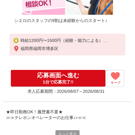
シエロのスタッフの9割は未経験からのスタート♪
時給1200円〜1500円（経験・能力による）
※別途インセンティブ制度有！
福岡県福岡市博多区
※残業代支給
★交通費別途支給（規定あり）
゜+゜・。○。・゜+゜・。○。・゜+゜
応募画面へ進む
入社祝い金10万円支給(規定有)
1分で応募完了!!
キープ
お友達を紹介頂くと,
求人応募期間：2026/08/07～2026/08/31
インセンティブ支給(規定有)
★月2回払い・週払い可能（規程有）★
゜・。○。・゜+゜・。○。・゜+゜
★即日勤務OK！履歴書不要★
≫≫テレホンオペレーターのお仕事♪♪≪≪
専任のコーディネーターがサポート♪
もっと見る
職場での不安や悩み事があれば