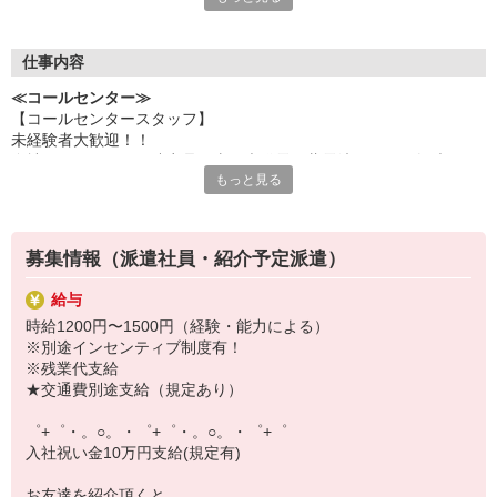
いつでも相談してください！
充実の福利厚生、各種施設利用の特典など、
仕事内容
働きやすい環境づくりに取り組んでいます！
≪コールセンター≫
お仕事以外も充実させたいあなたの味方です♪
【コールセンタースタッフ】
未経験者大歓迎！！
【選べるお仕事いろいろ】
自社のエコロジー関連商品（太陽光発電・蓄電池など）に興味があ
￣￣￣￣￣￣￣￣￣￣￣
もっと見る
るかを聞くだけの簡単コールワーク♪
▼オフィスワーク
マニュアルに沿って進めるだけ！！
事務、経理、データ入力、コールセンター、受付
営業やアポ取りは一切ありません！！
▼工場・製造・軽作業系
PC操作もなし！！！
機械/食品製造・梱包・仕分け・加工・組立・検査
募集情報（派遣社員・紹介予定派遣）
▼美容系
眉毛サロンのアイブロウ・ネイリスト・エステ
給与
▼営業・販売
時給1200円〜1500円（経験・能力による）
法人営業・アパレル販売・個別指導塾・人材紹介
※別途インセンティブ制度有！
▼人気案件も多数♪
※残業代支給
短期・期間限定・オープニング・官公庁案件
★交通費別途支給（規定あり）
上場/優良/大手企業など
゜+゜・。○。・゜+゜・。○。・゜+゜
【スマホ面接実施中】
入社祝い金10万円支給(規定有)
￣￣￣￣￣￣￣￣￣
自宅に居ながらスマホでカンタン面接OK！
お友達を紹介頂くと,