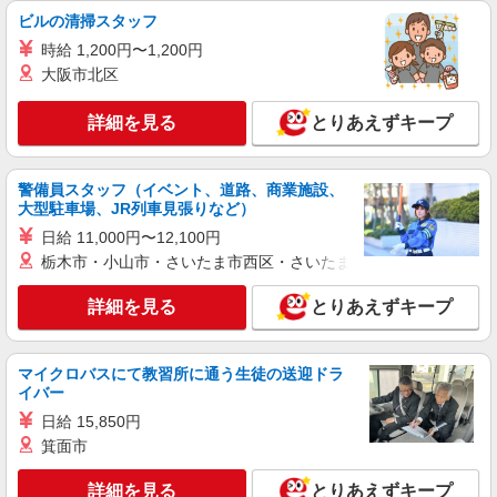
詳細を見る
キープ
有) ★月2回払い・週払い可能（規程有）★ ゜・。
ビルの清掃スタッフ
○。・゜+゜・。○。・゜+゜
時給 1,200円〜1,200円
派遣社員
紹介予定派遣
大阪市北区
株式会社シエロ
≪コールセンター≫
詳細を見る
とりあえずキープ
未経験：時給1400円 経験者：時給1400〜
1500円（経験・能力による） ※別途インセン有
※残業代支給 ★交通費別途支給（規定あり） ゜
福岡県福岡市博多区
警備員スタッフ（イベント、道路、商業施設、
+゜・。○。・゜+゜・。○。・゜+゜ 入社祝い金10
大型駐車場、JR列車見張りなど）
万円支給(規定有) お友達を紹介頂くと, インセンテ
詳細を見る
日給 11,000円〜12,100円
キープ
ィブ支給(規定有) ★月2回払い・週払い可能（規程
有）★ ゜・。○。・゜+゜・。○。・゜+゜
栃木市・小山市・さいたま市西区・さいたま市岩槻区・久喜市・
派遣社員
紹介予定派遣
詳細を見る
とりあえずキープ
株式会社シエロ
≪コールセンター≫
時給1450円〜 ※残業代支給 ★交通費別途支給
マイクロバスにて教習所に通う生徒の送迎ドラ
（規定あり） ゜+゜・。○。・゜+゜・。○。・゜
イバー
+゜ 入社祝い金10万円支給(規定有) お友達を紹介
福岡県福岡市博多区
日給 15,850円
頂くと, インセンティブ支給(規定有) ★月2回払
い・週払い可能（規程有）★ ゜・。○。・゜
箕面市
詳細を見る
キープ
+゜・。○。・゜+゜
詳細を見る
とりあえずキープ