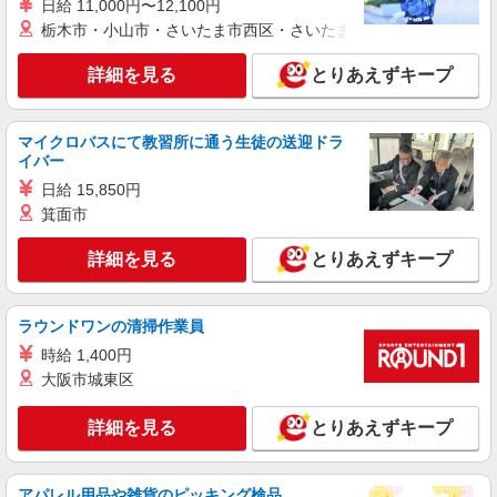
日給 11,000円〜12,100円
い・週払い可能（規程有）★ ゜・。○。・゜
栃木市・小山市・さいたま市西区・さいたま市岩槻区・久喜市・
詳細を見る
キープ
+゜・。○。・゜+゜
詳細を見る
とりあえずキープ
紹介予定派遣
株式会社シエロ
【ドコモ】の店舗スタッフ
マイクロバスにて教習所に通う生徒の送迎ドラ
イバー
時給1300円〜 ※残業代支給 ★交通費別途支給
（規定あり） ゜+゜・。○。・゜+゜・。○。・゜
日給 15,850円
+゜ 入社祝い金10万円支給(規定有) お友達を紹介
沖縄県那覇市のdocomoショップ
箕面市
頂くと, インセンティブ支給(規定有) ★月2回払
い・週払い可能（規程有）★ ゜・。○。・゜
詳細を見る
詳細を見る
とりあえずキープ
キープ
+゜・。○。・゜+゜
紹介予定派遣
ラウンドワンの清掃作業員
株式会社シエロ
時給 1,400円
【docomo】人気機種に詳しくなれる携帯販売
大阪市城東区
時給1300円〜 ※残業代支給 ★交通費別途支給
（規定あり） ゜+゜・。○。・゜+゜・。○。・゜
+゜ 入社祝い金10万円支給(規定有) お友達を紹介
詳細を見る
とりあえずキープ
沖縄県那覇市のdocomoショップ
頂くと, インセンティブ支給(規定有) ★月2回払
い・週払い可能（規程有）★ ゜・。○。・゜
詳細を見る
キープ
+゜・。○。・゜+゜
アパレル用品や雑貨のピッキング検品