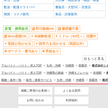
弁当・惣菜
入出庫・商品管理・検品・検査
配送・配達ドライバー
量販店・大型SC・百貨店
雑貨・コスメ販売
食品・試食販売
家電・携帯販売
即日勤務OK
履歴書不要
Web面接OK
未経験歓迎
ミドル（40代～）活躍中
英語が活かせる
語学力を活かせる（英語以外）
ボーナス・賞与あり
昇給あり
もっと見る
アルバイト・バイト・求人TOP
九州・沖縄
沖縄県
那覇市
株式会社シ
アルバイト・バイト・求人TOP
沖縄県の路線
沖縄モノレール
赤嶺駅
職種・条件一覧
販売・接客サービス
九州・沖縄
沖縄県
那覇市
株式
掲載ご希望のお客様へ
よくある質問
お問い合わせ
利用規約