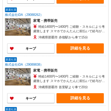
派遣社員
株式会社iDA（29088262）
家電・携帯販売
時給1400円〜1400円 ご経験・スキルにより考
慮致します スマホでかんたんに前払いで給与が受
け取れます（※上限、条件あり） 車通勤の場合、
沖縄県那覇市 赤嶺駅から車で15分
規定によりガソリン代支給（駐車場あり）
詳細を見る
キープ
派遣社員
株式会社iDA（29089838）
家電・携帯販売
時給1400円〜1400円 ご経験・スキルにより考
慮致します スマホでかんたんに前払いで給与が受
け取れます（※上限、条件あり） 公共交通機関
沖縄県那覇市 首里駅より車で20分
（上限定期代支給） ※車通勤の場合ガソリ
ン代支給（駐車場は自己負担となります）
詳細を見る
キープ
派遣社員