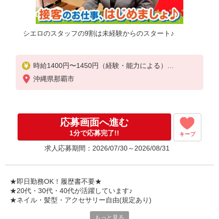
シエロのスタッフの9割は未経験からのスタート♪
時給1400円〜1450円（経験・能力による）
※残業代支給
沖縄県那覇市
★交通費別途支給（規定あり）
゜+゜・。○。・゜+゜・。○。・゜+゜
入社祝い金10万円支給(規定有)
応募画面へ進む
お友達を紹介頂くと,
1分で応募完了!!
キープ
インセンティブ支給(規定有)
求人応募期間：2026/07/30～2026/08/31
★月2回払い・週払い可能（規程有）★
゜・。○。・゜+゜・。○。・゜+゜
★即日勤務OK！履歴書不要★
★20代・30代・40代が活躍しています♪
★ネイル・髪型・アクセサリー自由(規定あり)
もっと見る
新しい機種やプラン。