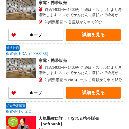
家電・携帯販売
時給1400円〜1400円 ご経験・スキルにより考
慮致します スマホでかんたんに前払いで給与が受
け取れます（※上限、条件あり） 車通勤の場合、
沖縄県那覇市 首里駅から車で20分
規定によりガソリン代支給（駐車場あり）
詳細を見る
キープ
派遣社員
株式会社iDA（29088256）
家電・携帯販売
時給1400円〜1400円 ご経験・スキルにより考
慮致します スマホでかんたんに前払いで給与が受
け取れます（※上限、条件あり） 車通勤の場合、
沖縄県那覇市 ゆいレール 古島駅から車で18分
規定によりガソリン代支給（駐車場あり）
詳細を見る
キープ
紹介予定派遣
株式会社シエロ
人気機種に詳しくなれる携帯販売
【softbank】