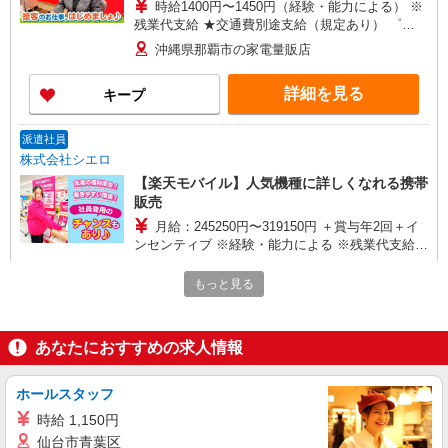
時給1400円〜1450円（経験・能力による） ※
残業代支給 ★交通費別途支給（規定あり） ゜
+゜・。○。・゜+゜・。○。・゜+゜ 入社祝い金10
沖縄県那覇市の家電量販店
万円支給(規定有) お友達を紹介頂くと, インセンテ
ィブ支給(規定有) ★月2回払い・週払い可能（規程
詳細を見る
キープ
有）★ ゜・。○。・゜+゜・。○。・゜+゜
派遣社員
株式会社シエロ
【楽天モバイル】人気機種に詳しくなれる携帯
販売
月給：245250円〜319150円 ＋賞与年2回＋イ
ンセンティブ ※経験・能力による ※残業代支給
★交通費別途支給（規定あり） ゜+゜・。○。・゜
沖縄県那覇市の楽天モバイルショップ
+゜・。○。・゜+゜ 入社祝い金10万円支給(規定
もっと見る
有) お友達を紹介頂くと, インセンティブ支給(規定
詳細を見る
キープ
有) ゜・。○。・゜+゜・。○。・゜+゜
あなたにおすすめの求人情報
派遣社員
株式会社シエロ
ホールスタッフ
【softbank】人気機種に詳しくなれる携帯販
時給 1,150円
売
仙台市青葉区
月給209721円〜256438円（経験・能力によ