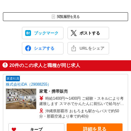
閲覧履歴を見る
ブックマーク
ポストする
シェアする
URLをシェア
20
件のこの求人と職種が同じ求人
派遣社員
株式会社iDA（29088255）
家電・携帯販売
時給1400円〜1400円 ご経験・スキルにより考
慮致します スマホでかんたんに前払いで給与が受
け取れます（※上限、条件あり） 車通勤の場合、
沖縄県那覇市 おもろまち駅からバスで約50
規定によりガソリン代支給（駐車場あり）
分・那覇空港より車で約40分
詳細を見る
キープ