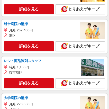
る） ※残業代支給 ★交通費別途支給（規定あり）
゜+゜・。○。・゜+゜・。○。・゜+゜ 入社祝い金
詳細を見る
とりあえずキープ
沖縄県那覇市のsoftbankショップ
10万円支給(規定有) お友達を紹介頂くと, インセン
ティブ支給(規定有) ゜・。○。・゜+゜・。
詳細を見る
キープ
○。・゜+゜
総合病院の清掃
月給 257,400円
紹介予定派遣
港区
株式会社シエロ
【ドコモ】の店舗スタッフ
詳細を見る
とりあえずキープ
時給1300円〜 ※残業代支給 ★交通費別途支給
（規定あり） ゜+゜・。○。・゜+゜・。○。・゜
+゜ 入社祝い金10万円支給(規定有) お友達を紹介
沖縄県那覇市のdocomoショップ
レジ・商品陳列スタッフ
頂くと, インセンティブ支給(規定有) ★月2回払
い・週払い可能（規程有）★ ゜・。○。・゜
時給 1,180円
詳細を見る
キープ
+゜・。○。・゜+゜
堺市堺区
派遣社員
詳細を見る
とりあえずキープ
株式会社シエロ
人気機種に詳しくなれる携帯販売
【Y!mobile】
大学病院の清掃
時給1400円〜1450円（経験・能力による） ※
月給 273,650円
残業代支給 ★交通費別途支給（規定あり） ゜