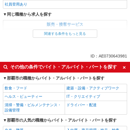
社員登用あり
同じ職種から求人を探す
販売・接客サービス
家電・携帯販売
関連する条件をもっと見る
同じ特徴から求人を探す
未経験歓迎
ミドル（40代～）活躍中
ID：AE0730643981
英語が活かせる
ボーナス・賞与あり
その他の条件でバイト・アルバイト・パートを探す
日払い
車通勤OK
那覇市の職種からバイト・アルバイト・パートを探す
交通費支給
社会保険あり
社員登用あり
飲食・フード
建築・設備・アクティブワーク
ヘルス・ビューティー
IT・クリエイティブ
清掃・警備・ビルメンテナンス・
ドライバー・配達
設備管理
那覇市の人気の職種からバイト・アルバイト・パートを探す