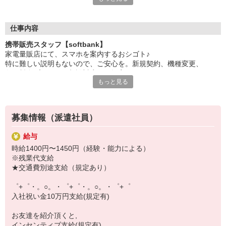
日々変わる専門知識を覚えるのはやっぱり大変。
でも心配ご無用！
仕事内容
シエロのご紹介するお店は、チームワークが良く
携帯販売スタッフ【softbank】
お互いに教え合ったり、フォローしあったりする
家電量販店にて、スマホを案内するおシゴト♪
和気あいあいとした人間関係がある店舗ばかり！
特に難しい説明もないので、ご安心を。新規契約、機種変更、
皆で一緒にステップアップしましょう♪
各種料金プランのご相談対応・ご提案などをお願いします。
もっと見る
【選べるお仕事いろいろ】
初めての方でも安心♪
￣￣￣￣￣￣￣￣￣￣￣
あなた専属のコーディネーターが親切・丁寧にフォローするので、
▼オフィスワーク
満足度◎
事務、経理、データ入力、コールセンター、受付
募集情報（派遣社員）
▼工場・製造・軽作業系
■携帯やインターネット販売業務
機械/食品製造・梱包・仕分け・加工・組立・検査
給与
docomo(ドコモ)/au(エーユー)・KDDI/softbank(ソフトバンク)など
▼美容系
時給1400円〜1450円（経験・能力による）
の大手キャリアから
眉毛サロンのアイブロウ・ネイリスト・エステ
※残業代支給
ワイモバイル(Y!mobille)、楽天モバイル、UQなど格安スマホまで幅
▼営業・販売
★交通費別途支給（規定あり）
広く紹介可能♪
法人営業・アパレル販売・個別指導塾・人材紹介
人気のApple（アップル）店舗もございます！
▼人気案件も多数♪
゜+゜・。○。・゜+゜・。○。・゜+゜
短期・期間限定・オープニング・官公庁案件
入社祝い金10万円支給(規定有)
上場/優良/大手企業など
お友達を紹介頂くと,
【スマホ面接実施中】
インセンティブ支給(規定有)