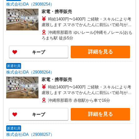
株式会社iDA（29088254）
家電・携帯販売
時給1400円〜1400円 ご経験・スキルにより考
慮致します スマホでかんたんに前払いで給与が受
け取れます（※上限、条件あり） 公共交通機関
沖縄県那覇市 ゆいレール(沖縄モノレール)おも
（上限定期代支給） ※車通勤の場合ガソリ
ろまち駅 徒歩5分
ン代支給（駐車場は自己負担となります）
詳細を見る
キープ
派遣社員
株式会社iDA（29088264）
家電・携帯販売
時給1400円〜1400円 ご経験・スキルにより考
慮致します スマホでかんたんに前払いで給与が受
け取れます（※上限、条件あり） 車通勤の場合、
沖縄県那覇市 赤嶺駅から車で16分
規定によりガソリン代支給（駐車場あり）
詳細を見る
キープ
派遣社員
株式会社iDA（29088257）