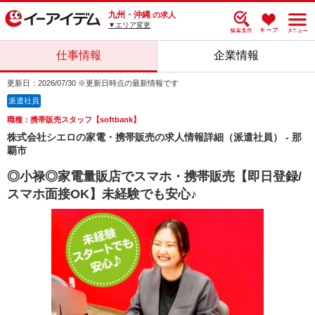
九州・沖縄
の求人
▼エリア変更
仕事情報
企業情報
更新日：2026/07/30 ※更新日時点の最新情報です
派遣社員
職種：携帯販売スタッフ【softbank】
株式会社シエロの家電・携帯販売の求人情報詳細（派遣社員） - 那
覇市
◎小禄◎家電量販店でスマホ・携帯販売【即日登録/
スマホ面接OK】未経験でも安心♪