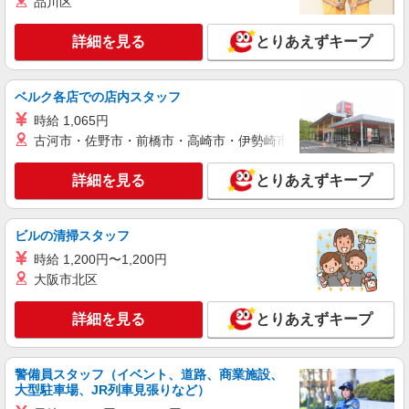
品川区
+゜・。○。・゜+゜・。○。・゜+゜ 入社祝い金10
沖縄県那覇市の家電量販店
万円支給(規定有) お友達を紹介頂くと, インセンテ
ィブ支給(規定有) ★月2回払い・週払い可能（規程
詳細を見る
とりあえずキープ
詳細を見る
キープ
有）★ ゜・。○。・゜+゜・。○。・゜+゜
ベルク各店での店内スタッフ
派遣社員
株式会社シエロ
時給 1,065円
【docomo】の携帯販売スタッフ
古河市・佐野市・前橋市・高崎市・伊勢崎市・太田市・館林市・
時給1300円〜 ※残業代支給 ★交通費別途支給
（規定あり） ゜+゜・。○。・゜+゜・。○。・゜
詳細を見る
とりあえずキープ
+゜ 入社祝い金10万円支給(規定有) お友達を紹介
沖縄県那覇市のdocomoショップ
頂くと, インセンティブ支給(規定有) ★月2回払
い・週払い可能（規程有）★ ゜・。○。・゜
ビルの清掃スタッフ
詳細を見る
キープ
+゜・。○。・゜+゜
時給 1,200円〜1,200円
大阪市北区
紹介予定派遣
株式会社シエロ
詳細を見る
人気機種に詳しくなれる携帯販売
とりあえずキープ
【softbank】
時給1400円〜 ※残業代支給 ★交通費別途支給
警備員スタッフ（イベント、道路、商業施設、
（規定あり） ゜+゜・。○。・゜+゜・。○。・゜
大型駐車場、JR列車見張りなど）
+゜ 入社祝い金10万円支給(規定有) お友達を紹介
沖縄県那覇市の家電量販店
頂くと, インセンティブ支給(規定有) ★月2回払