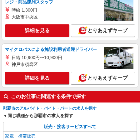
レジ・商品陳列スタッフ
派遣社員
株式会社シエロ
時給 1,300円
スマホ携帯販売【ワイモバイル】
大阪市中央区
時給1400円〜1450円（経験・能力による） ※
残業代支給 ★交通費別途支給（規定あり） ゜
詳細を見る
とりあえずキープ
+゜・。○。・゜+゜・。○。・゜+゜ 入社祝い金10
沖縄県那覇市の家電量販店
万円支給(規定有) お友達を紹介頂くと, インセンテ
ィブ支給(規定有) ★月2回払い・週払い可能（規程
マイクロバスによる施設利用者送迎ドライバー
詳細を見る
キープ
有）★ ゜・。○。・゜+゜・。○。・゜+゜
日給 10,900円〜10,900円
神戸市須磨区
紹介予定派遣
株式会社シエロ
詳細を見る
人気機種に詳しくなれる携帯販売
とりあえずキープ
【Y!mobile】
時給1400円〜1450円（経験・能力による） ※
このお仕事に関連する条件で探す
残業代支給 ★交通費別途支給（規定あり） ゜
+゜・。○。・゜+゜・。○。・゜+゜ 入社祝い金10
沖縄県那覇市の家電量販店
那覇市のアルバイト・バイト・パートの求人を探す
万円支給(規定有) お友達を紹介頂くと, インセンテ
ィブ支給(規定有) ★月2回払い・週払い可能（規程
同じ職種から那覇市の求人を探す
詳細を見る
キープ
有）★ ゜・。○。・゜+゜・。○。・゜+゜
販売・接客サービスすべて
家電・携帯販売