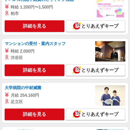
時給 1,200円〜1,500円
派遣社員
柏市
株式会社シエロ
スマホ携帯販売【ドコモ】
詳細を見る
とりあえずキープ
時給1400円〜1600円（経験・能力による） ※
残業代支給 ★交通費別途支給（規定あり） ゜
+゜・。○。・゜+゜・。○。・゜+゜ 入社祝い金10
沖縄県那覇市の家電量販店
マンションの受付・案内スタッフ
万円支給(規定有) お友達を紹介頂くと, インセンテ
ィブ支給(規定有) ★月2回払い・週払い可能（規程
時給 2,000円
詳細を見る
キープ
有）★ ゜・。○。・゜+゜・。○。・゜+゜
渋谷区
派遣社員
詳細を見る
とりあえずキープ
株式会社シエロ
人気機種に詳しくなれる携帯販売
【softbank】
大学病院の中材滅菌
時給1400円〜1450円（経験・能力による） ※
月給 254,160円
残業代支給 ★交通費別途支給（規定あり） ゜
足立区
+゜・。○。・゜+゜・。○。・゜+゜ 入社祝い金10
沖縄県那覇市の家電量販店
万円支給(規定有) お友達を紹介頂くと, インセンテ
ィブ支給(規定有) ★月2回払い・週払い可能（規程
詳細を見る
とりあえずキープ
詳細を見る
キープ
有）★ ゜・。○。・゜+゜・。○。・゜+゜