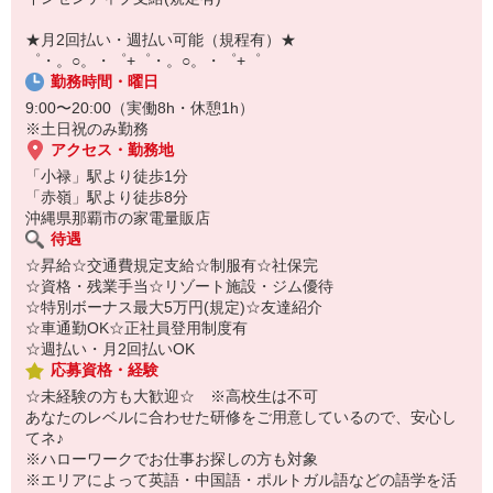
￣￣￣￣￣￣￣￣￣
自宅に居ながらスマホでカンタン面接OK！
★月2回払い・週払い可能（規程有）★
オンライン面談なのでスピード対応。
゜・。○。・゜+゜・。○。・゜+゜
勤務時間・曜日
9:00〜20:00（実働8h・休憩1h）
※土日祝のみ勤務
アクセス・勤務地
「小禄」駅より徒歩1分
「赤嶺」駅より徒歩8分
沖縄県那覇市の家電量販店
待遇
☆昇給☆交通費規定支給☆制服有☆社保完
☆資格・残業手当☆リゾート施設・ジム優待
☆特別ボーナス最大5万円(規定)☆友達紹介
☆車通勤OK☆正社員登用制度有
☆週払い・月2回払いOK
応募資格・経験
☆未経験の方も大歓迎☆ ※高校生は不可
あなたのレベルに合わせた研修をご用意しているので、安心し
てネ♪
※ハローワークでお仕事お探しの方も対象
※エリアによって英語・中国語・ポルトガル語などの語学を活