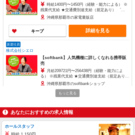
時給1400円〜1450円（経験・能力による） ※
残業代支給 ★交通費別途支給（規定あり） ゜
+゜・。○。・゜+゜・。○。・゜+゜ 入社祝い金10
沖縄県那覇市の家電量販店
万円支給(規定有) お友達を紹介頂くと, インセンテ
ィブ支給(規定有) ★月2回払い・週払い可能（規程
詳細を見る
キープ
有）★ ゜・。○。・゜+゜・。○。・゜+゜
派遣社員
株式会社シエロ
【softbank】人気機種に詳しくなれる携帯販
売
月給209721円〜256438円（経験・能力によ
る） ※残業代支給 ★交通費別途支給（規定あり）
゜+゜・。○。・゜+゜・。○。・゜+゜ 入社祝い金
沖縄県那覇市のsoftbankショップ
10万円支給(規定有) お友達を紹介頂くと, インセン
ティブ支給(規定有) ゜・。○。・゜+゜・。
もっと見る
詳細を見る
キープ
○。・゜+゜
紹介予定派遣
あなたにおすすめの求人情報
株式会社シエロ
人気機種に詳しくなれる携帯販売
ホールスタッフ
【softbank】
時給 1,150円