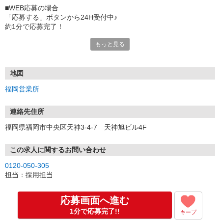
■WEB応募の場合
「応募する」ボタンから24H受付中♪
約1分で応募完了！
もっと見る
■電話応募の場合
電話応募も歓迎！（受付:10:00〜20:00）
土日祝も受付中♪
地図
【選考フロー】
福岡営業所
①応募から3営業日を目安に、メールorお電話でご連絡します。
②面接日時を決定！「0120」から始まる電話番号からご連絡します
★スマホでWEB面接（LINEなど）・出張面接・事務所面接と選べま
連絡先住所
す
福岡県福岡市中央区天神3-4-7 天神旭ビル4F
③面接実施（履歴書不要）
④勤務開始（スタート日は応相談）
※ご希望があれば、職場見学の調整もOKです！
この求人に関するお問い合わせ
0120-050-305
お気軽にご応募ください♪
担当：採用担当
応募画面へ進む
1分で応募完了!!
キープ