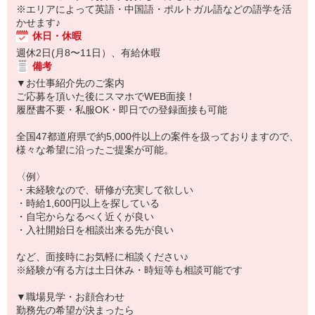
※エリアによって英語・中国語・ポルトガル語などの語学を活
かせます♪
休日・休暇
週休2日(月8〜11日）、有給休暇
備考
▼お仕事紹介先のご案内
ご応募を頂いた後にスマホでWEB面接！
履歴書不要・私服OK・即日での登録面接も可能
全国47都道府県で約5,000件以上の案件を扱っておりますので、
様々な希望に沿ったご提案が可能。
〈例〉
・未経験なので、研修が充実して欲しい
・時給1,600円以上を探している
・自宅からなるべく近くが良い
・入社開始日を相談出来る先が良い
など、面接時にお気軽に相談ください♪
※経験が有る方は土日休み・時短等も相談可能です
▼職場見学・お顔合わせ
勤務先の希望が決まったら