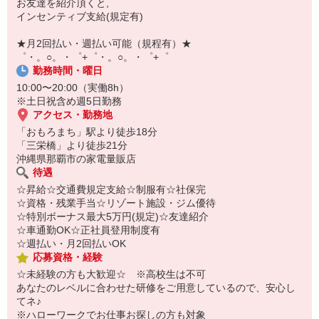
お友達を紹介頂くと,
インセンティブ支給(規定有)
【スマホ面接実施中】
￣￣￣￣￣￣￣￣￣
★月2回払い・週払い可能（規程有）★
自宅に居ながらスマホでカンタン面接OK！
゜・。○。・゜+゜・。○。・゜+゜
オンライン面談なのでスピード対応。
勤務時間・曜日
10:00〜20:00（実働8h）
※土日祝含め週5日勤務
アクセス・勤務地
「おもろまち」駅より徒歩18分
「三栄橋」より徒歩21分
沖縄県那覇市の家電量販店
待遇
☆昇給☆交通費規定支給☆制服有☆社保完
☆資格・残業手当☆リゾート施設・ジム優待
☆特別ボーナス最大5万円(規定)☆友達紹介
☆車通勤OK☆正社員登用制度有
☆週払い・月2回払いOK
応募資格・経験
☆未経験の方も大歓迎☆ ※高校生は不可
あなたのレベルに合わせた研修をご用意しているので、安心し
てネ♪
※ハローワークでお仕事お探しの方も対象