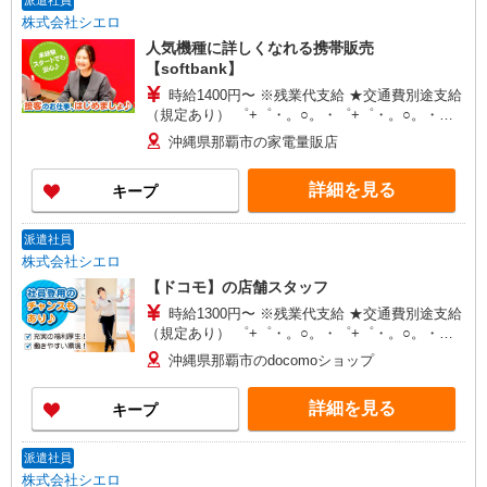
派遣社員
株式会社シエロ
人気機種に詳しくなれる携帯販売
【softbank】
時給1400円〜 ※残業代支給 ★交通費別途支給
（規定あり） ゜+゜・。○。・゜+゜・。○。・゜
+゜ 入社祝い金10万円支給(規定有) お友達を紹介
沖縄県那覇市の家電量販店
頂くと, インセンティブ支給(規定有) ★月2回払
い・週払い可能（規程有）★ ゜・。○。・゜
詳細を見る
キープ
+゜・。○。・゜+゜
派遣社員
株式会社シエロ
【ドコモ】の店舗スタッフ
時給1300円〜 ※残業代支給 ★交通費別途支給
（規定あり） ゜+゜・。○。・゜+゜・。○。・゜
+゜ 入社祝い金10万円支給(規定有) お友達を紹介
沖縄県那覇市のdocomoショップ
頂くと, インセンティブ支給(規定有) ★月2回払
い・週払い可能（規程有）★ ゜・。○。・゜
詳細を見る
キープ
+゜・。○。・゜+゜
派遣社員
株式会社シエロ