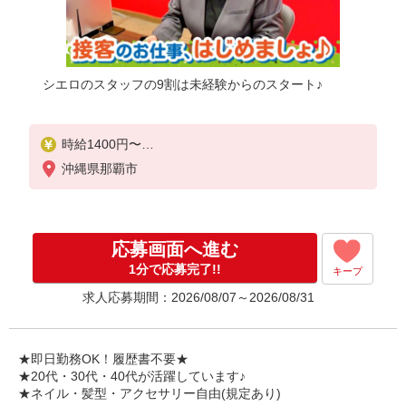
シエロのスタッフの9割は未経験からのスタート♪
時給1400円〜
※残業代支給
沖縄県那覇市
★交通費別途支給（規定あり）
゜+゜・。○。・゜+゜・。○。・゜+゜
入社祝い金10万円支給(規定有)
応募画面へ進む
お友達を紹介頂くと,
1分で応募完了!!
キープ
インセンティブ支給(規定有)
求人応募期間：2026/08/07～2026/08/31
★月2回払い・週払い可能（規程有）★
゜・。○。・゜+゜・。○。・゜+゜
★即日勤務OK！履歴書不要★
★20代・30代・40代が活躍しています♪
★ネイル・髪型・アクセサリー自由(規定あり)