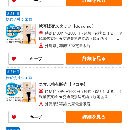
詳細を見る
キープ
+゜・。○。・゜+゜
派遣社員
株式会社シエロ
携帯販売スタッフ【docomo】
時給1400円〜1600円（経験・能力による） ※
残業代支給 ★交通費別途支給（規定あり） ゜
+゜・。○。・゜+゜・。○。・゜+゜ 入社祝い金10
沖縄県那覇市の家電量販店
万円支給(規定有) お友達を紹介頂くと, インセンテ
ィブ支給(規定有) ★月2回払い・週払い可能（規程
詳細を見る
キープ
有）★ ゜・。○。・゜+゜・。○。・゜+゜
派遣社員
株式会社シエロ
スマホ携帯販売【ドコモ】
時給1400円〜1600円（経験・能力による） ※
残業代支給 ★交通費別途支給（規定あり） ゜
+゜・。○。・゜+゜・。○。・゜+゜ 入社祝い金10
沖縄県那覇市の家電量販店
万円支給(規定有) お友達を紹介頂くと, インセンテ
ィブ支給(規定有) ★月2回払い・週払い可能（規程
詳細を見る
キープ
有）★ ゜・。○。・゜+゜・。○。・゜+゜