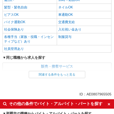
髪型・髪色自由
ネイルOK
ピアスOK
車通勤OK
バイク通勤OK
交通費支給
社会保険あり
入社祝い金あり
各種手当（家族・役職・インセン
制服貸与
ティブなど）あり
社員登用あり
同じ職種から求人を探す
販売・接客サービス
家電・携帯販売
関連する条件をもっと見る
同じ特徴から求人を探す
未経験歓迎
ミドル（40代～）活躍中
ID：AE0807965505
英語が活かせる
ボーナス・賞与あり
その他の条件でバイト・アルバイト・パートを探す
日払い
車通勤OK
那覇市の職種からバイト・アルバイト・パートを探す
交通費支給
社会保険あり