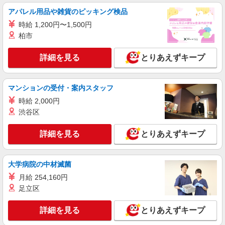
詳細を見る
キープ
有）★ ゜・。○。・゜+゜・。○。・゜+゜
アパレル用品や雑貨のピッキング検品
時給 1,200円〜1,500円
派遣社員
柏市
株式会社シエロ
携帯販売スタッフ【softbank】
詳細を見る
とりあえずキープ
時給1400円〜1450円（経験・能力による） ※
残業代支給 ★交通費別途支給（規定あり） ゜
+゜・。○。・゜+゜・。○。・゜+゜ 入社祝い金10
沖縄県那覇市の家電量販店
マンションの受付・案内スタッフ
万円支給(規定有) お友達を紹介頂くと, インセンテ
ィブ支給(規定有) ★月2回払い・週払い可能（規程
時給 2,000円
詳細を見る
キープ
有）★ ゜・。○。・゜+゜・。○。・゜+゜
渋谷区
派遣社員
詳細を見る
とりあえずキープ
株式会社シエロ
人気機種に詳しくなれる携帯販売
【softbank】
大学病院の中材滅菌
時給1400円〜1450円（経験・能力による） ※
月給 254,160円
残業代支給 ★交通費別途支給（規定あり） ゜
足立区
+゜・。○。・゜+゜・。○。・゜+゜ 入社祝い金10
沖縄県那覇市の家電量販店
万円支給(規定有) お友達を紹介頂くと, インセンテ
詳細を見る
とりあえずキープ
ィブ支給(規定有) ★月2回払い・週払い可能（規程
詳細を見る
キープ
有）★ ゜・。○。・゜+゜・。○。・゜+゜