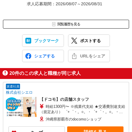
求人応募期間：2026/08/07～2026/08/31
閲覧履歴を見る
ブックマーク
ポストする
シェアする
URLをシェア
20
件のこの求人と職種が同じ求人
派遣社員
株式会社シエロ
【ドコモ】の店舗スタッフ
時給1300円〜 ※残業代支給 ★交通費別途支給
（規定あり） ゜+゜・。○。・゜+゜・。○。・゜
+゜ 入社祝い金10万円支給(規定有) お友達を紹介
沖縄県那覇市のdocomoショップ
頂くと, インセンティブ支給(規定有) ★月2回払
い・週払い可能（規程有）★ ゜・。○。・゜