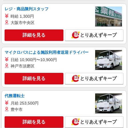
レジ・商品陳列スタッフ
紹介予定派遣
株式会社シエロ
時給 1,300円
携帯販売スタッフ【softbank】
大阪市中央区
時給1400円〜1450円（経験・能力による） ※
残業代支給 ★交通費別途支給（規定あり） ゜
詳細を見る
とりあえずキープ
+゜・。○。・゜+゜・。○。・゜+゜ 入社祝い金10
沖縄県那覇市の家電量販店
万円支給(規定有) お友達を紹介頂くと, インセンテ
ィブ支給(規定有) ★月2回払い・週払い可能（規程
マイクロバスによる施設利用者送迎ドライバー
詳細を見る
キープ
有）★ ゜・。○。・゜+゜・。○。・゜+゜
日給 10,900円〜10,900円
神戸市須磨区
紹介予定派遣
株式会社シエロ
詳細を見る
とりあえずキープ
【楽天モバイル】人気機種に詳しくなれる携帯
販売
月給：245250円〜319150円 ＋賞与年2回＋イ
代務運転士
ンセンティブ ※経験・能力による ※残業代支給
★交通費別途支給（規定あり） ゜+゜・。○。・゜
月給 253,500円
沖縄県那覇市の楽天モバイルショップ
+゜・。○。・゜+゜ 入社祝い金10万円支給(規定
豊中市
有) お友達を紹介頂くと, インセンティブ支給(規定
詳細を見る
キープ
有) ゜・。○。・゜+゜・。○。・゜+゜
詳細を見る
とりあえずキープ