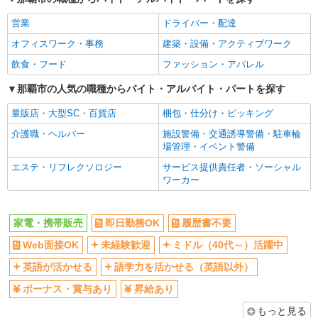
社員登用あり
営業
ドライバー・配達
オフィスワーク・事務
建築・設備・アクティブワーク
飲食・フード
ファッション・アパレル
那覇市の人気の職種からバイト・アルバイト・パートを探す
量販店・大型SC・百貨店
梱包・仕分け・ピッキング
介護職・ヘルパー
施設警備・交通誘導警備・駐車輪
場管理・イベント警備
エステ・リフレクソロジー
サービス提供責任者・ソーシャル
ワーカー
家電・携帯販売
即日勤務OK
履歴書不要
Web面接OK
未経験歓迎
ミドル（40代～）活躍中
英語が活かせる
語学力を活かせる（英語以外）
ボーナス・賞与あり
昇給あり
もっと見る