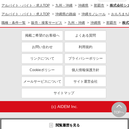
アルバイト・バイト・求人TOP
九州・沖縄
沖縄県
那覇市
株式会社シ
アルバイト・バイト・求人TOP
沖縄県の路線
沖縄モノレール
おもろまち
職種・条件一覧
販売・接客サービス
九州・沖縄
沖縄県
那覇市
株式
掲載ご希望のお客様へ
よくある質問
お問い合わせ
利用規約
リンクについて
プライバシーポリシー
Cookieポリシー
個人情報保護方針
メールサービスについて
サイト運営会社
サイトマップ
(c) AIDEM Inc.
TOPへ
閲覧履歴を見る