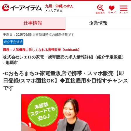
九州・沖縄
の求人
▼エリア変更
仕事情報
企業情報
更新日：2026/08/08 ※更新日時点の最新情報です
紹介予定派遣
職種：人気機種に詳しくなれる携帯販売【softbank】
株式会社シエロの家電・携帯販売の求人情報詳細（紹介予定派遣）
- 那覇市
≪おもろまち≫家電量販店で携帯・スマホ販売【即
日登録/スマホ面接OK】◆直接雇用を目指すチャンス
です