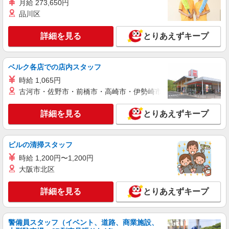
月給 273,650円
+゜・。○。・゜+゜・。○。・゜+゜ 入社祝い金10
沖縄県那覇市の家電量販店
品川区
万円支給(規定有) お友達を紹介頂くと, インセンテ
ィブ支給(規定有) ★月2回払い・週払い可能（規程
詳細を見る
キープ
詳細を見る
有）★ ゜・。○。・゜+゜・。○。・゜+゜
とりあえずキープ
紹介予定派遣
ベルク各店での店内スタッフ
株式会社シエロ
【softbank】人気機種に詳しくなれる携帯販
時給 1,065円
売
古河市・佐野市・前橋市・高崎市・伊勢崎市・太田市・館林市・
月給209721円〜256438円（経験・能力によ
る） ※残業代支給 ★交通費別途支給（規定あり）
詳細を見る
とりあえずキープ
゜+゜・。○。・゜+゜・。○。・゜+゜ 入社祝い金
沖縄県那覇市のsoftbankショップ
10万円支給(規定有) お友達を紹介頂くと, インセン
ティブ支給(規定有) ゜・。○。・゜+゜・。
ビルの清掃スタッフ
詳細を見る
キープ
○。・゜+゜
時給 1,200円〜1,200円
大阪市北区
紹介予定派遣
株式会社シエロ
詳細を見る
とりあえずキープ
スマホ携帯販売【ワイモバイル】
時給1400円〜1450円（経験・能力による） ※
残業代支給 ★交通費別途支給（規定あり） ゜
警備員スタッフ（イベント、道路、商業施設、
+゜・。○。・゜+゜・。○。・゜+゜ 入社祝い金10
沖縄県那覇市の家電量販店