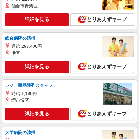
時給1400円〜1450円（経験・能力による） ※
仙台市青葉区
残業代支給 ★交通費別途支給（規定あり） ゜
+゜・。○。・゜+゜・。○。・゜+゜ 入社祝い金10
沖縄県那覇市の家電量販店
万円支給(規定有) お友達を紹介頂くと, インセンテ
詳細を見る
とりあえずキープ
ィブ支給(規定有) ★月2回払い・週払い可能（規程
詳細を見る
キープ
有）★ ゜・。○。・゜+゜・。○。・゜+゜
総合病院の清掃
紹介予定派遣
月給 257,400円
株式会社シエロ
港区
人気機種に詳しくなれる携帯販売
【softbank】
詳細を見る
とりあえずキープ
時給1400円〜1450円（経験・能力による） ※
残業代支給 ★交通費別途支給（規定あり） ゜
+゜・。○。・゜+゜・。○。・゜+゜ 入社祝い金10
沖縄県那覇市の家電量販店
レジ・商品陳列スタッフ
万円支給(規定有) お友達を紹介頂くと, インセンテ
ィブ支給(規定有) ★月2回払い・週払い可能（規程
時給 1,180円
詳細を見る
キープ
有）★ ゜・。○。・゜+゜・。○。・゜+゜
堺市堺区
派遣社員
詳細を見る
とりあえずキープ
株式会社シエロ
スマホ携帯販売【ソフトバンク】
大学病院の清掃
時給1400円〜1450円（経験・能力による） ※
残業代支給 ★交通費別途支給（規定あり） ゜