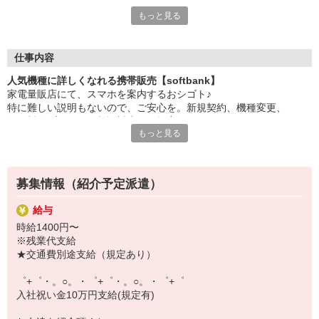
もっと見る
シエロのスタッフは9割が未経験スタート。
大手キャリアの店舗勤務なので安心・安定！
一度身に着けた知識は、
ずっと先まで役に立ちます！
仕事内容
人気機種に詳しくなれる携帯販売【softbank】
丁寧な研修もあるので、
家電量販店にて、スマホを案内するおシゴト♪
みなさんから働きやすいと好評です♪
特に難しい説明もないので、ご安心を。新規契約、機種変更、
最新アプリ事情やお得なプラン、
各種料金プランのご相談対応・ご提案などをお願いします。
スマホの裏ワザを学べるチャンス♪
もっと見る
初めての方でも安心♪
【選べるお仕事いろいろ】
あなた専属のコーディネーターが親切・丁寧にフォローするので、
￣￣￣￣￣￣￣￣￣￣￣
満足度◎
▼オフィスワーク
募集情報（紹介予定派遣）
事務、経理、データ入力、コールセンター、受付
■携帯やインターネット販売業務
▼工場・製造・軽作業系
給与
docomo(ドコモ)/au(エーユー)・KDDI/softbank(ソフトバンク)など
機械/食品製造・梱包・仕分け・加工・組立・検査
時給1400円〜
の大手キャリアから
▼美容系
※残業代支給
ワイモバイル(Y!mobille)、楽天モバイル、UQなど格安スマホまで幅
眉毛サロンのアイブロウ・ネイリスト・エステ
★交通費別途支給（規定あり）
広く紹介可能♪
▼営業・販売
人気のApple（アップル）店舗もございます！
法人営業・アパレル販売・個別指導塾・人材紹介
゜+゜・。○。・゜+゜・。○。・゜+゜
▼人気案件も多数♪
入社祝い金10万円支給(規定有)
短期・期間限定・オープニング・官公庁案件
上場/優良/大手企業など