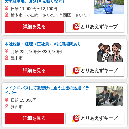
大型駐車場、JR列車見張りなど）
万円支給(規定有) お友達を紹介頂くと, インセンテ
ィブ支給(規定有) ★月2回払い・週払い可能（規程
日給 11,000円〜12,100円
詳細を見る
キープ
有）★ ゜・。○。・゜+゜・。○。・゜+゜
栃木市・小山市・さいたま市西区・さいたま市岩槻区・久喜市・
紹介予定派遣
詳細を見る
とりあえずキープ
株式会社シエロ
【docomo】の携帯販売スタッフ
本社総務・経理（正社員）※試用期間あり
時給1300円〜 ※残業代支給 ★交通費別途支給
（規定あり） ゜+゜・。○。・゜+゜・。○。・゜
月給 222,750円〜230,750円
+゜ 入社祝い金10万円支給(規定有) お友達を紹介
沖縄県那覇市のdocomoショップ
豊中市
頂くと, インセンティブ支給(規定有) ★月2回払
い・週払い可能（規程有）★ ゜・。○。・゜
詳細を見る
キープ
詳細を見る
+゜・。○。・゜+゜
とりあえずキープ
紹介予定派遣
マイクロバスにて教習所に通う生徒の送迎ドラ
株式会社シエロ
イバー
人気機種に詳しくなれる携帯販売
日給 15,850円
【Y!mobile】
箕面市
時給1400円〜1450円（経験・能力による） ※
残業代支給 ★交通費別途支給（規定あり） ゜
詳細を見る
+゜・。○。・゜+゜・。○。・゜+゜ 入社祝い金10
とりあえずキープ
沖縄県那覇市の家電量販店
万円支給(規定有) お友達を紹介頂くと, インセンテ
ィブ支給(規定有) ★月2回払い・週払い可能（規程