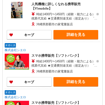
人気機種に詳しくなれる携帯販売
【Y!mobile】
時給1400円〜1450円（経験・能力による） ※
残業代支給 ★交通費別途支給（規定あり） ゜
+゜・。○。・゜+゜・。○。・゜+゜ 入社祝い金10
沖縄県那覇市の家電量販店
万円支給(規定有) お友達を紹介頂くと, インセンテ
ィブ支給(規定有) ★月2回払い・週払い可能（規程
詳細を見る
キープ
有）★ ゜・。○。・゜+゜・。○。・゜+゜
派遣社員
株式会社シエロ
スマホ携帯販売【ソフトバンク】
時給1400円〜1450円（経験・能力による） ※
残業代支給 ★交通費別途支給（規定あり） ゜
+゜・。○。・゜+゜・。○。・゜+゜ 入社祝い金10
沖縄県那覇市の家電量販店
万円支給(規定有) お友達を紹介頂くと, インセンテ
ィブ支給(規定有) ★月2回払い・週払い可能（規程
詳細を見る
キープ
有）★ ゜・。○。・゜+゜・。○。・゜+゜
派遣社員
株式会社シエロ
スマホ携帯販売【ソフトバンク】