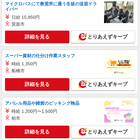
マイクロバスにて教習所に通う生徒の送迎ドラ
詳細を見る
キープ
イバー
日給 15,850円
派遣社員
箕面市
株式会社kotrio /●KM-H-1944286
デイサービス看護STAFF｜面接なし！履歴書
詳細を見る
とりあえずキープ
不要！ブランクOK◎
時給2300円〜2875円＜交通費全額支給(ガソリ
ン代含む)/日払い可/週払い可＞
スーパー資材の仕分け作業スタッフ
宇城市役所周辺
時給 1,350円
船橋市
詳細を見る
キープ
詳細を見る
とりあえずキープ
派遣社員
株式会社kotrio /●KM-H-2086610
≪日払いOK！≫病院の看護助手＊即日勤務も
アパレル用品や雑貨のピッキング検品
可能♪
時給 1,200円〜1,500円
時給1450円〜2062円 ＜日払い有/週払い有/交
柏市
通費全支給(ガソリン代含む)＞
宇城市役所周辺
詳細を見る
とりあえずキープ