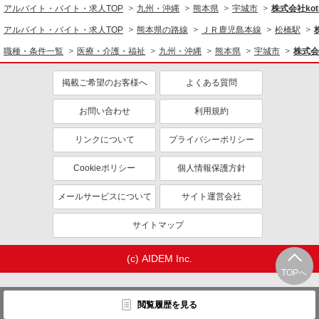
アルバイト・バイト・求人TOP
九州・沖縄
熊本県
宇城市
株式会社kotr
アルバイト・バイト・求人TOP
熊本県の路線
ＪＲ鹿児島本線
松橋駅
職種・条件一覧
医療・介護・福祉
九州・沖縄
熊本県
宇城市
株式会社
掲載ご希望のお客様へ
よくある質問
お問い合わせ
利用規約
リンクについて
プライバシーポリシー
Cookieポリシー
個人情報保護方針
メールサービスについて
サイト運営会社
サイトマップ
(c) AIDEM Inc.
TOPへ
閲覧履歴を見る