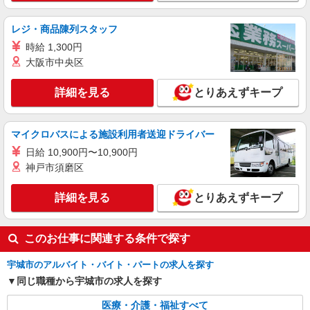
キープ
レジ・商品陳列スタッフ
派遣社員
株式会社kotrio /●KM-H-1978137
時給 1,300円
デイサービスの看護師＊日払いOK！推し活の
大阪市中央区
軍資金も即ゲット◎
詳細を見る
時給2300円〜2875円＜交通費全額支給(ガソリ
とりあえずキープ
ン代含む)/日払い可/週払い可＞
宇城市役所周辺
マイクロバスによる施設利用者送迎ドライバー
詳細を見る
日給 10,900円〜10,900円
キープ
神戸市須磨区
派遣社員
詳細を見る
とりあえずキープ
株式会社kotrio /●KM-H-1980755
宇城市＊看護助手＊日払いOK！推し活の軍資
金も即ゲット◎
このお仕事に関連する条件で探す
時給1450円〜2062円 ＜日払い有/週払い有/交
通費全支給(ガソリン代含む)＞
宇城市のアルバイト・バイト・パートの求人を探す
宇城市役所周辺
同じ職種から宇城市の求人を探す
詳細を見る
キープ
医療・介護・福祉すべて