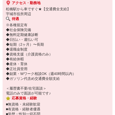
アクセス・勤務地
松橋駅から車ですぐ★【交通費全支給】
宇城市役所周辺
待遇
※各種規定有
◆社会保険完備
◆無料定期健康診断
◆日払い・週払い可
◆短期（2ヶ月）〜長期
◆退職金制度
◆資格支援（介護資格のみ）
◆有給休暇
◆産休・育休
◆正社員登用
◆副業・Wワーク相談OK（週40時間以内）
◆ガソリン代含め交通費全額支給
＜履歴書不要/在宅面談＞
電話のみで面談が可能です♪
応募資格・経験
■無資格・未経験歓迎
■有資格・経験者優遇
■学歴・性別一切不問