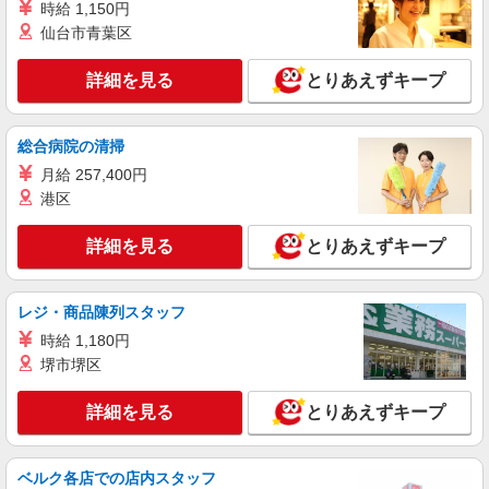
時給 1,150円
宇城市内≪車・バイク相談OK≫
仙台市青葉区
詳細を見る
キープ
詳細を見る
とりあえずキープ
派遣社員
株式会社kotrio /●KM-H-2086595
総合病院の清掃
高収入を目指したい方必見！未経験でも日収1
月給 257,400円
万〜可！看護助手
港区
時給1450円〜2062円 ＜日払い有/週払い有/交
通費全支給(ガソリン代含む)＞
詳細を見る
とりあえずキープ
宇城市役所周辺
レジ・商品陳列スタッフ
詳細を見る
キープ
時給 1,180円
派遣社員
堺市堺区
株式会社kotrio /●KM-H-1840041
宇城市＊看護助手(資格経験不問)募集♪食事配
詳細を見る
とりあえずキープ
膳などの補助業務
時給1450円〜2062円 ＜日払い有/週払い有/交
ベルク各店での店内スタッフ
通費全支給(ガソリン代含む)＞