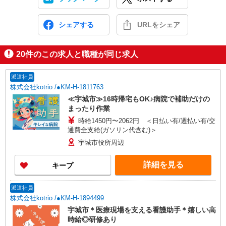
シェアする
URLをシェア
20
件のこの求人と職種が同じ求人
派遣社員
株式会社kotrio /●KM-H-1811763
≪宇城市≫16時帰宅もOK♪病院で補助だけの
まったり作業
時給1450円〜2062円 ＜日払い有/週払い有/交
通費全支給(ガソリン代含む)＞
宇城市役所周辺
詳細を見る
キープ
派遣社員
株式会社kotrio /●KM-H-1894499
宇城市＊医療現場を支える看護助手＊嬉しい高
時給◎研修あり