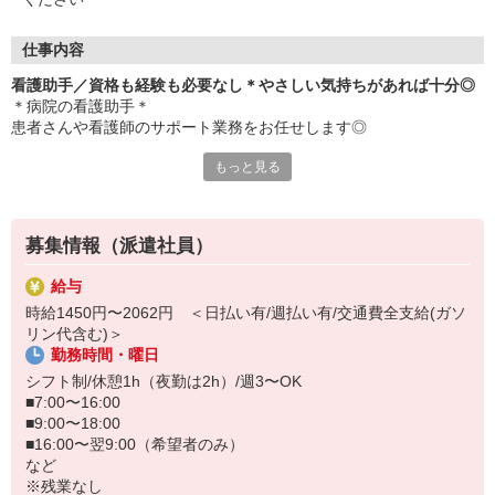
仕事内容
看護助手／資格も経験も必要なし＊やさしい気持ちがあれば十分◎
＊病院の看護助手＊
患者さんや看護師のサポート業務をお任せします◎
もっと見る
無資格・未経験歓迎！難しいことはありません♪
「誰かのために役立ちたい」というやさしい気持ちがあればOK！
笑顔を大切にしながら、日々楽しく働きましょう♪
募集情報（派遣社員）
＜おもなお仕事＞
給与
・食事や入浴などの生活サポート、介助
時給1450円〜2062円 ＜日払い有/週払い有/交通費全支給(ガソ
・医療器具の片づけや消毒
リン代含む)＞
・患者さんの車いす誘導
勤務時間・曜日
・ベッドのシーツ交換
・病室の清掃
シフト制/休憩1h（夜勤は2h）/週3〜OK
など
■7:00〜16:00
■9:00〜18:00
ご応募お待ちしております＊
■16:00〜翌9:00（希望者のみ）
など
※残業なし