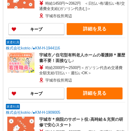
時給1450円〜2062円 ＜日払い有/週払い有/交
通費全支給(ガソリン代含む)＞
宇城市役所周辺
詳細を見る
キープ
派遣社員
株式会社kotrio /●KM-H-1944116
宇城市／住宅型有料老人ホームの看護師＊履歴
書不要！面接なし♪
時給2000円〜2500円＜ガソリン代含め交通費
全額支給/日払い・週払いOK＞
宇城市役所周辺
詳細を見る
キープ
派遣社員
株式会社kotrio /●KM-H-1909005
宇城市＊病院のサポート役♪高時給＆充実の研
修で安心スタート