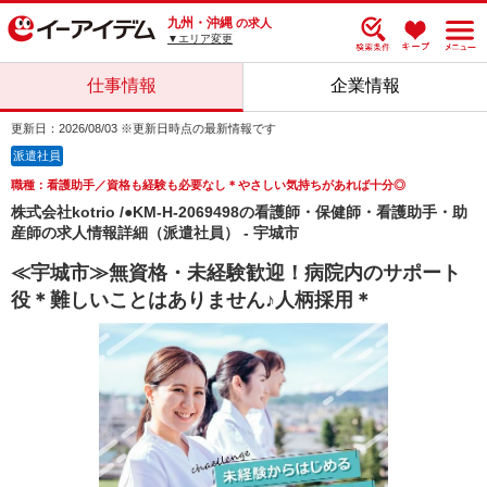
九州・沖縄
の求人
▼エリア変更
仕事情報
企業情報
更新日：2026/08/03 ※更新日時点の最新情報です
派遣社員
職種：看護助手／資格も経験も必要なし＊やさしい気持ちがあれば十分◎
株式会社kotrio /●KM-H-2069498の看護師・保健師・看護助手・助
産師の求人情報詳細（派遣社員） - 宇城市
≪宇城市≫無資格・未経験歓迎！病院内のサポート
役＊難しいことはありません♪人柄採用＊