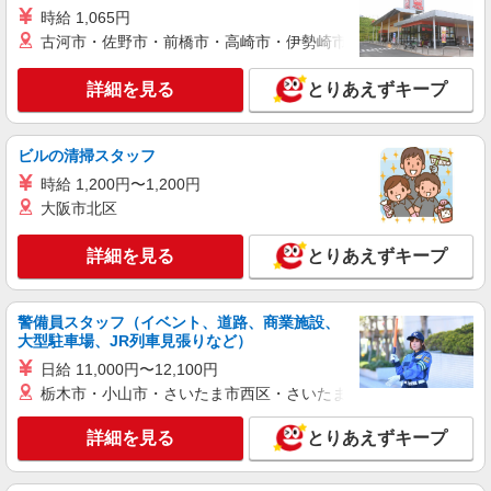
宇城市役所周辺
時給 1,065円
古河市・佐野市・前橋市・高崎市・伊勢崎市・太田市・館林市・
詳細を見る
キープ
詳細を見る
とりあえずキープ
派遣社員
（株）ウィルオブ・ワークCW 熊本支店/ms430101
ビルの清掃スタッフ
病院内の補助staff
時給 1,200円〜1,200円
時給1400円 ◆前払い・日払い・週払いOK
大阪市北区
熊本県宇城市
詳細を見る
とりあえずキープ
詳細を見る
キープ
派遣社員
警備員スタッフ（イベント、道路、商業施設、
株式会社kotrio /●KM-H-2021470
大型駐車場、JR列車見張りなど）
宇城市｜家庭と両立できる＊デイサービス看護
日給 11,000円〜12,100円
師【夜勤なし】
栃木市・小山市・さいたま市西区・さいたま市岩槻区・久喜市・
時給2000円〜2500円 ＜日払い有/週払い有/交
通費全支給(ガソリン代含む)＞
詳細を見る
とりあえずキープ
宇城市役所周辺