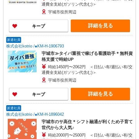
通費全支給(ガソリン代含む)＞
宇城市役所周辺
詳細を見る
キープ
派遣社員
株式会社kotrio /●KM-H-1906793
宇城市≫タイパ重視で稼げる看護助手＊無料資
格支援で時給UP
時給1450円〜2062円 ＜日払い有/週払い有/交
通費全支給(ガソリン代含む)＞
宇城市役所周辺
詳細を見る
キープ
派遣社員
株式会社kotrio /●KM-H-1896042
宇城市のサ高住＊シフト融通が利くため子育て
世代から大人気♪
時給2000円〜2500円 ＜日払い有/週払い有/交