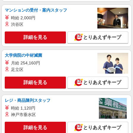
詳細を見る
キープ
マンションの受付・案内スタッフ
派遣社員
時給 2,000円
株式会社kotrio /●KM-H-2093276
渋谷区
＜宇城市＞病院の看護助手＊日払いOK！即高
収入可♪
詳細を見る
とりあえずキープ
時給1450円〜2062円 ＜日払い有/週払い有/交
通費全支給(ガソリン代含む)＞
宇城市役所周辺
大学病院の中材滅菌
月給 254,160円
詳細を見る
キープ
足立区
派遣社員
詳細を見る
とりあえずキープ
株式会社kotrio /●KM-H-2020759
≪宇城市≫年齢不問！０からスタートでも活躍
できる看護助手♪
レジ・商品陳列スタッフ
時給1450円〜2062円 ＜日払い有/週払い有/交
時給 1,120円
通費全支給(ガソリン代含む)＞
神戸市垂水区
宇城市役所周辺
詳細を見る
とりあえずキープ
詳細を見る