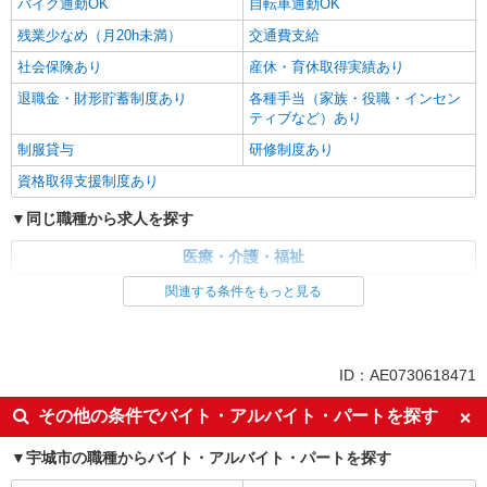
バイク通勤OK
自転車通勤OK
残業少なめ（月20h未満）
交通費支給
社会保険あり
産休・育休取得実績あり
退職金・財形貯蓄制度あり
各種手当（家族・役職・インセン
ティブなど）あり
制服貸与
研修制度あり
資格取得支援制度あり
同じ職種から求人を探す
医療・介護・福祉
看護師・保健師・看護助手・助産師
関連する条件をもっと見る
同じ特徴から求人を探す
未経験歓迎
ミドル（40代～）活躍中
ID：AE0730618471
ボーナス・賞与あり
車通勤OK
その他の条件でバイト・アルバイト・パートを探す
交通費支給
社会保険あり
宇城市の職種からバイト・アルバイト・パートを探す
産休・育休取得実績あり