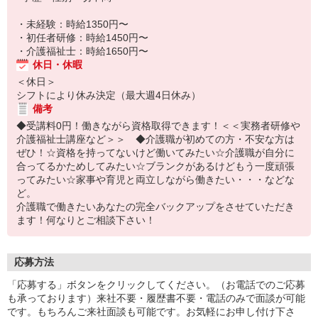
・未経験：時給1350円〜
・初任者研修：時給1450円〜
・介護福祉士：時給1650円〜
休日・休暇
＜休日＞
シフトにより休み決定（最大週4日休み）
備考
◆受講料0円！働きながら資格取得できます！＜＜実務者研修や
介護福祉士講座など＞＞ ◆介護職が初めての方・不安な方は
ぜひ！☆資格を持ってないけど働いてみたい☆介護職が自分に
合ってるかためしてみたい☆ブランクがあるけどもう一度頑張
ってみたい☆家事や育児と両立しながら働きたい・・・などな
ど。
介護職で働きたいあなたの完全バックアップをさせていただき
ます！何なりとご相談下さい！
応募方法
「応募する」ボタンをクリックしてください。（お電話でのご応募
も承っております）来社不要・履歴書不要・電話のみで面談が可能
です。もちろんご来社面談も可能です。お気軽にお申し付け下さ