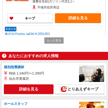
通費全支給(ガソリン代含む)＞
宇城市役所周辺
詳細を見る
キープ
派遣社員
株式会社kotrio /●KM-H-2051453
≪宇城市≫未経験・無資格から看護助手へ挑
もっと見る
戦！シフト相談OK♪
時給1450円〜2062円 ＜日払い有/週払い有/交
通費全支給(ガソリン代含む)＞
あなたにおすすめの求人情報
宇城市役所周辺
個別指導講師
詳細を見る
キープ
時給 1,040円〜1,390円
仙台市青葉区
派遣社員
株式会社kotrio /●KM-H-1815748
詳細を見る
とりあえずキープ
宇城市★病院でお掃除/食事の配膳など♪★激募
★
時給1450円〜2062円 ＜日払い有/週払い有/交
ホールスタッフ
通費全支給(ガソリン代含む)＞