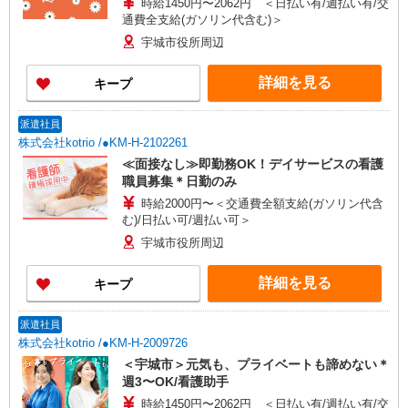
時給1450円〜2062円 ＜日払い有/週払い有/交
通費全支給(ガソリン代含む)＞
宇城市役所周辺
詳細を見る
キープ
派遣社員
株式会社kotrio /●KM-H-2102261
≪面接なし≫即勤務OK！デイサービスの看護
職員募集＊日勤のみ
時給2000円〜＜交通費全額支給(ガソリン代含
む)/日払い可/週払い可＞
宇城市役所周辺
詳細を見る
キープ
派遣社員
株式会社kotrio /●KM-H-2009726
＜宇城市＞元気も、プライベートも諦めない＊
週3〜OK/看護助手
時給1450円〜2062円 ＜日払い有/週払い有/交