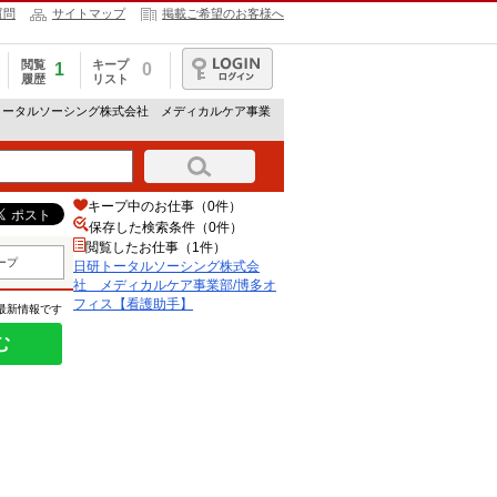
質問
サイトマップ
掲載ご希望のお客様へ
閲覧
キープ
1
0
履歴
リスト
ログイン
トータルソーシング株式会社 メディカルケア事業
キープ中のお仕事（0件）
保存した検索条件（
0
件）
閲覧したお仕事（1件）
ープ
日研トータルソーシング株式会
社 メディカルケア事業部/博多オ
フィス【看護助手】
の最新情報です
む