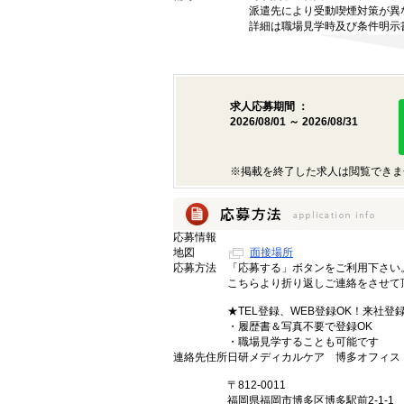
派遣先により受動喫煙対策が異
詳細は職場見学時及び条件明示
求人応募期間 ：
2026/08/01 ～ 2026/08/31
※掲載を終了した求人は閲覧できま
応募情報
地図
面接場所
応募方法
「応募する」ボタンをご利用下さい
こちらより折り返しご連絡をさせて
★TEL登録、WEB登録OK！来社登
・履歴書＆写真不要で登録OK
・職場見学することも可能です
連絡先住所
日研メディカルケア 博多オフィス
〒812-0011
福岡県福岡市博多区博多駅前2-1-1