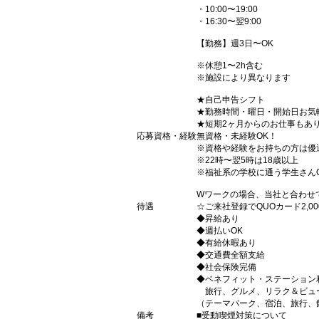
・10:00〜19:00
・16:30〜翌9:00
【勤務】週3日〜OK
※休憩1〜2h含む
※施設により異なります
★自己申告シフト
★勤務時間・曜日・開始日お気
★短期2ヶ月からのお仕事もあ
応募資格・経験
無資格・未経験OK！
※資格や経験をお持ちの方は優
※22時〜翌5時は18歳以上
※福祉系の学校に通う学生さん
Wワークの場合、当社と合わせ
待遇
☆ご来社登録でQUOカード2,
◆昇給あり
◆週払いOK
◆有給休暇あり
◆交通費全額支給
◆社会保険完備
◆ベネフィット・ステーション
旅行、グルメ、リラク＆ビュ
（テーマパーク、宿泊、旅行、
備考
■受動喫煙対策について