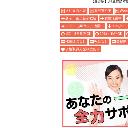
【最寄駅】JR鹿児島本
入社日応相談
履歴書不要
Web
新卒・第二新卒歓迎
女性活躍中
ミドル（40代～）活躍中
エルダー
週2～3日勤務OK
10時～勤務OK
残業ほぼなし
転勤なし
登録制
資格取得支援制度あり