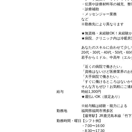
・伝票や診療材料等の補充、整
・診療補助
・メッセンジャー業務
など
※勤務先により異なります
★無資格・未経験OK！未経験
★病院、クリニック内は冷暖房
あなたのスキルに合わせて少し
20代・30代・40代・50代・60
若手からミドル、中高年（エル
「近くの病院で働きたい」
「資格はないけど医療業界のお
「大手病院で働きたい」
「すぐに働けるところはないか
そんな方もぜひ！お気軽にご連
給与
時給1,300円
★週払いOK（規定あり）
※給与幅は経験・能力による
勤務地
福岡県福岡市博多区
【最寄駅】JR鹿児島本線「竹
勤務時間・曜日
【シフト例】
・7:00〜16:00
・8:30〜17:30