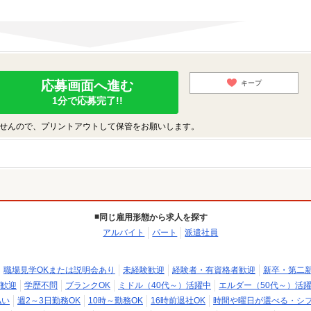
応募画面へ進む
キープ
1分で応募完了!!
せんので、プリントアウトして保管をお願いします。
同じ雇用形態から求人を探す
アルバイト
パート
派遣社員
職場見学OKまたは説明会あり
未経験歓迎
経験者・有資格者歓迎
新卒・第二
歓迎
学歴不問
ブランクOK
ミドル（40代～）活躍中
エルダー（50代～）活
払い
週2～3日勤務OK
10時～勤務OK
16時前退社OK
時間や曜日が選べる・シ