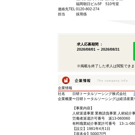
福岡朝日ビル5F 510号室
連絡先TEL
0120-802-274
担当
採用係
求人応募期間 ：
2026/08/01 ～ 2026/08/31
※掲載を終了した求人は閲覧できま
企業情報
社名
日研トータルソーシング株式会社
企業概要
〜日研トータルソーシングは経済産業
【事業内容】
人材派遣事業 業務請負事業 人材紹介
労働者派遣許可番号 派13-060060
有料職業紹介事業許可番号 13-ユ-060
【設立】1981年4月1日
【資本金】5000万円