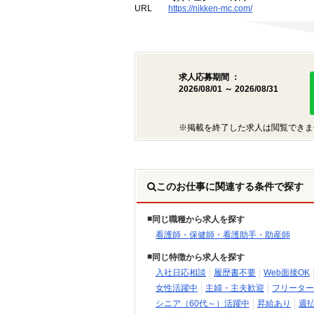
URL
https://nikken-mc.com/
求人応募期間 ：
2026/08/01 ～ 2026/08/31
※掲載を終了した求人は閲覧できま
このお仕事に関連する条件で探す
同じ職種から求人を探す
看護師・保健師・看護助手・助産師
同じ特徴から求人を探す
入社日応相談
履歴書不要
Web面接OK
女性活躍中
主婦・主夫歓迎
フリーター
シニア（60代～）活躍中
昇給あり
週