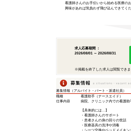
看護師さんのお手伝いから始める医療の
興味があれば気負わず飛び込んできてく
求人応募期間 ：
2026/08/01 ～ 2026/08/31
※掲載を終了した求人は閲覧できま
募集情報（アルバイト・パート・派遣社員）
職種
看護助手（ナースエイド）
仕事内容
病院、クリニック内での看護助
【具体的には…】
・看護師さんのサポート
・患者さんの身の回りの世話
・医療器具の洗浄や消毒
・シーツ交換やベッドメイキン