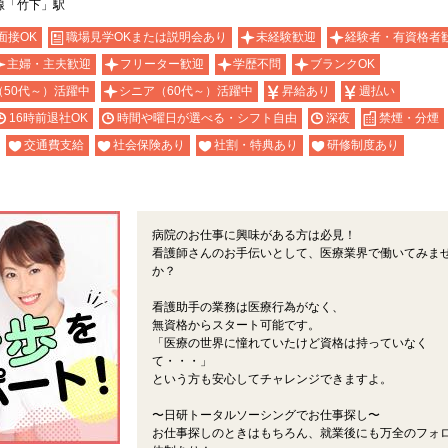
線「竹下」駅
面接OK
職場見学OKまたは説明会あり
未経験歓迎
経験者・有資格者
主婦・主夫歓迎
フリーター歓迎
学歴不問
ブランクOK
（50代～）活躍中
シニア（60代～）活躍中
昇給あり
週払い
16時前退社OK
時間や曜日が選べる・シフト自由
深夜
禁煙・分煙
交通費支給
社会保険あり
社割・特典あり
研修制度あり
病院のお仕事に興味がある方は必見！
看護師さんのお手伝いとして、医療業界で働いてみま
か？
看護助手の業務は医療行為がなく、
無資格からスタート可能です。
「医療の世界に憧れていたけど資格は持っていなく
て・・・」
という方も安心してチャレンジできますよ。
〜日研トータルソーシングでお仕事探し〜
お仕事探しのときはもちろん、就業後にも万全のフォ