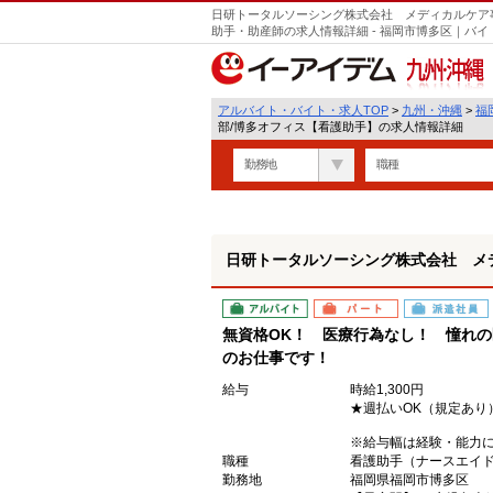
日研トータルソーシング株式会社 メディカルケア
助手・助産師の求人情報詳細 - 福岡市博多区｜バ
九州・沖縄
アルバイト・バイト・求人TOP
>
九州・沖縄
>
福
部/博多オフィス【看護助手】の求人情報詳細
勤務地
職種
日研トータルソーシング株式会社 メ
アルバイト
パート
派遣社員
無資格OK！ 医療行為なし！ 憧れ
のお仕事です！
給与
時給1,300円
★週払いOK（規定あり
※給与幅は経験・能力
職種
看護助手（ナースエイ
勤務地
福岡県福岡市博多区