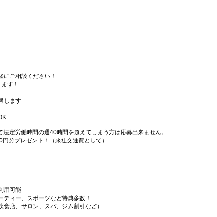
軽にご相談ください！
ります！
遇します
OK
て法定労働時間の週40時間を超えてしまう方は応募出来ません。
000円分プレゼント！（来社交通費として）
利用可能
ーティー、スポーツなど特典多数！
飲食店、サロン、スパ、ジム割引など）