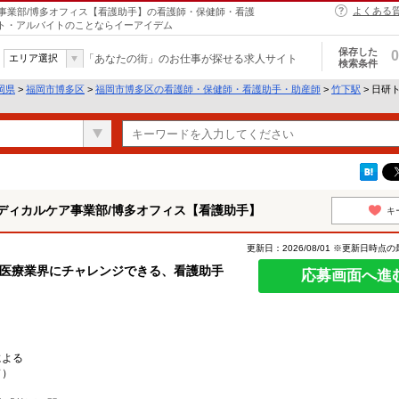
よくある
事業部/博多オフィス【看護助手】の看護師・保健師・看護
イト・アルバイトのことならイーアイデム
保存した
0
エリア選択
「あなたの街」のお仕事が探せる求人サイト
検索条件
岡県
>
福岡市博多区
>
福岡市博多区の看護師・保健師・看護助手・助産師
>
竹下駅
> 日研
ディカルケア事業部/博多オフィス【看護助手】
キ
更新日：2026/08/01 ※更新日時点
の医療業界にチャレンジできる、看護助手
応募画面へ進
）
による
ド）