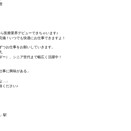
理
から医療業界デビューできちゃいます♪
完備！いつでも快適にお仕事できますよ！
ずつお仕事をお願いしていきます。
代、
ダー）、シニア世代まで幅広く活躍中！
仕事に興味がある」
な…」
絡ください♪
下」駅