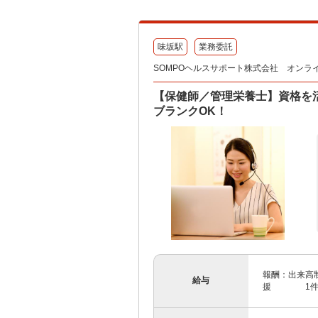
味坂駅
業務委託
SOMPOヘルスサポート株式会社 オンラ
【保健師／管理栄養士】資格を
ブランクOK！
報酬：出来高制
給与
援 1件：1,