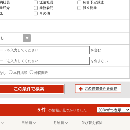
約社員
派遣社員
紹介予定派遣
業紹介
業務委託
独立開業
託
その他
を含む
を含まない
なし
本日掲載
締切間近
この検索条件を保存
条件で検索
5 件
の情報が見つかりました
日給順
月給順
並び替え解除