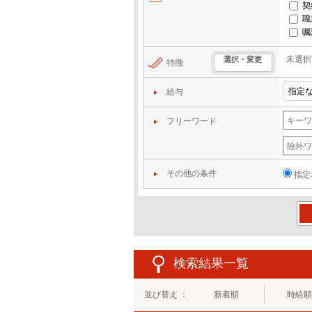
契
職
嘱
未選択
選択・変更
特徴
給与
フリーワード
その他の条件
指定
この
検索結果一覧
並び替え ：
新着順
時給順