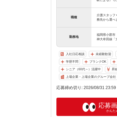
験による） ◎月
介護スタッフ
職種
務先から選べ
福岡県小郡市 
勤務地
神大牟田線「
入社日応相談
未経験歓迎
学歴不問
ブランクOK
シニア（60代～）活躍中
昇
上場企業・上場企業のグループ会社
応募締め切り: 2026/08/31 23:5
応募
かんた