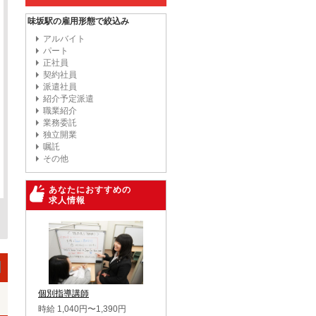
味坂駅の雇用形態で絞込み
アルバイト
パート
正社員
契約社員
派遣社員
紹介予定派遣
職業紹介
業務委託
独立開業
嘱託
その他
あなたにおすすめの
求人情報
個別指導講師
時給 1,040円〜1,390円