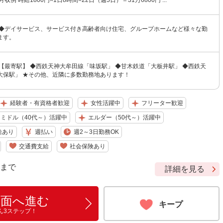
収例 時給1800円×1日8時間×22日（週5日）＝31万6800円 ...
 ◆デイサービス、サービス付き高齢者向け住宅、グループホームなど様々な勤
ます。
【最寄駅】 ◆西鉄天神大牟田線「味坂駅」 ◆甘木鉄道「大板井駅」 ◆西鉄天
大保駅」 ★その他、近隣に多数勤務地あります！
経験者・有資格者歓迎
女性活躍中
フリーター歓迎
ミドル（40代～）活躍中
エルダー（50代～）活躍中
給あり
週払い
週2～3日勤務OK
交通費支給
社会保険あり
9 まで
詳細を見る
画面へ進む
キープ
ん3ステップ！