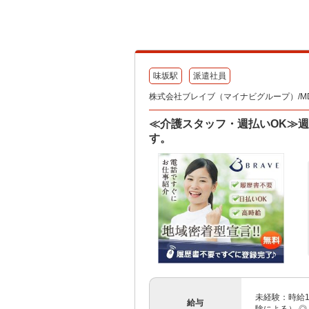
味坂駅
派遣社員
株式会社ブレイブ（マイナビグループ）/MD
≪介護スタッフ・週払いOK≫週
す。
未経験：時給1
給与