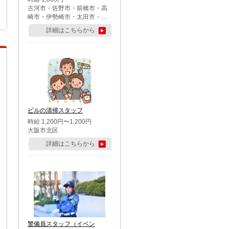
古河市・佐野市・前橋市・高
崎市・伊勢崎市・太田市・館
林市・藤岡市・大泉町・さい
詳細はこちらから
たま市北区・川越市・熊谷
市・行田市・秩父市・所沢
市・飯能市・東松山市・坂戸
市・鶴ケ島市・千葉市中央
区・市川市・松戸市・習志野
市・柏市・流山市・八千代
市・足立区・江戸川区・八王
子市・町田市
ビルの清掃スタッフ
時給 1,200円〜1,200円
大阪市北区
詳細はこちらから
警備員スタッフ（イベン