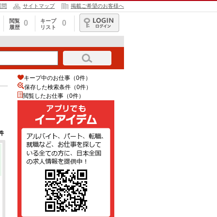
質問
サイトマップ
掲載ご希望のお客様へ
閲覧
キープ
0
0
履歴
リスト
ログイン
キープ中のお仕事（0件）
保存した検索条件（
0
件）
閲覧したお仕事（0件）
件