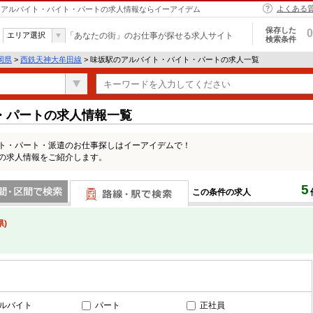
よくある
覧 | アルバイト・バイト・パートの求人情報ならイーアイデム
保存した
0
エリア選択
「あなたの街」のお仕事が探せる求人サイト
検索条件
岡県
>
西鉄天神大牟田線
> 味坂駅のアルバイト・バイト・パートの求人一覧
・パートの求人情報一覧
イト・パート・派遣のお仕事探しはイーアイデムで！
駅の求人情報をご紹介します。
5
この条件の求人
間で検索
路線・駅・駅で検索
)
ルバイト
パート
正社員