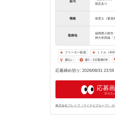
給与
規定あり
職種
保育士（要資
福岡県小郡市 
勤務地
神大牟田線「
フリーター歓迎
ミドル（40
週払い
週2～3日勤務OK
応募締め切り: 2026/08/31 23:5
応募
かんた
株式会社ブレイブ（マイナビグループ） 