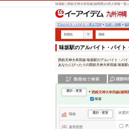
味坂駅 | 西鉄天神大牟田線(福岡県)の求人情報一
九州・沖縄
アルバイト・バイト・求人TOP
>
九州・沖縄
>
福
勤務地
職種
味坂駅のアルバイト・バイト
西鉄天神大牟田線 味坂駅のアルバイト・バ
あなたにぴったりの西鉄天神大牟田線 味坂
勤務地で検索
通勤時間・区
選択・変更
西鉄天神大牟田線(福岡県
味坂
未選択
選択・変更
職種
ア
雇用形態