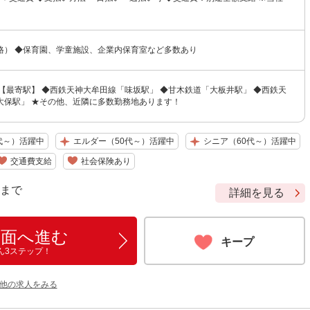
格） ◆保育園、学童施設、企業内保育室など多数あり
【最寄駅】 ◆西鉄天神大牟田線「味坂駅」 ◆甘木鉄道「大板井駅」 ◆西鉄天
大保駅」 ★その他、近隣に多数勤務地あります！
代～）活躍中
エルダー（50代～）活躍中
シニア（60代～）活躍中
交通費支給
社会保険あり
9 まで
詳細を見る
画面へ進む
キープ
ん3ステップ！
の他の求人をみる