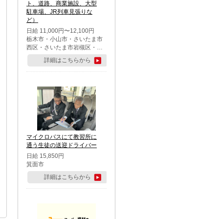
ト、道路、商業施設、大型
駐車場、JR列車見張りな
ど）
日給 11,000円〜12,100円
栃木市・小山市・さいたま市
西区・さいたま市岩槻区・久
喜市・蓮田市
詳細はこちらから
マイクロバスにて教習所に
通う生徒の送迎ドライバー
日給 15,850円
箕面市
詳細はこちらから