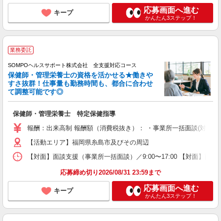
応募画面へ進む
キープ
かんたん3ステップ！
業務委託
SOMPOヘルスサポート株式会社 全支援対応コース
保健師・管理栄養士の資格を活かせる★働きや
すさ抜群！仕事量も勤務時間も、都合に合わせ
て調整可能です◎
保健師・管理栄養士 特定保健指導
報酬：出来高制 報酬額（消費税抜き）： ・事業所一括面談(対面) 1日：
【活動エリア】福岡県糸島市及びその周辺
【対面】面談支援（事業所一括面談）／9:00〜17:00 【対面】面
応募締め切り2026/08/31 23:59まで
応募画面へ進む
キープ
かんたん3ステップ！