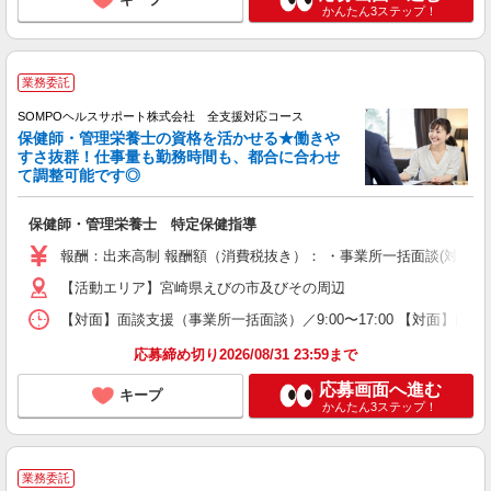
かんたん3ステップ！
業務委託
SOMPOヘルスサポート株式会社 全支援対応コース
保健師・管理栄養士の資格を活かせる★働きや
すさ抜群！仕事量も勤務時間も、都合に合わせ
て調整可能です◎
保健師・管理栄養士 特定保健指導
報酬：出来高制 報酬額（消費税抜き）： ・事業所一括面談(対面) 1日：
【活動エリア】宮崎県えびの市及びその周辺
【対面】面談支援（事業所一括面談）／9:00〜17:00 【対面】面
応募締め切り2026/08/31 23:59まで
応募画面へ進む
キープ
かんたん3ステップ！
業務委託