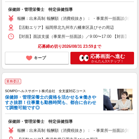
保健師・管理栄養士 特定保健指導
報酬：出来高制 報酬額（消費税抜き）： ・事業所一括面談(対面) 1日：
【活動エリア】福岡県北九州市八幡東区及びその周辺
【対面】面談支援（事業所一括面談）／9:00〜17:00 【対面】面
応募締め切り2026/08/31 23:59まで
応募画面へ進む
キープ
かんたん3ステップ！
業務委託
SOMPOヘルスサポート株式会社 全支援対応コース
保健師・管理栄養士の資格を活かせる★働きや
すさ抜群！仕事量も勤務時間も、都合に合わせ
て調整可能です◎
保健師・管理栄養士 特定保健指導
報酬：出来高制 報酬額（消費税抜き）： ・事業所一括面談(対面) 1日：