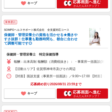
応募画面へ進む
キープ
かんたん3ステップ！
業務委託
SOMPOヘルスサポート株式会社 全支援対応コース
保健師・管理栄養士の資格を活かせる★働きや
すさ抜群！仕事量も勤務時間も、都合に合わせ
て調整可能です◎
保健師・管理栄養士 特定保健指導
報酬：出来高制 報酬額（消費税抜き）： ・事業所一括面談(対面) 1日：
【活動エリア】佐賀県神埼市及びその周辺
【対面】面談支援（事業所一括面談）／9:00〜17:00 【対面】面
応募締め切り2026/08/31 23:59まで
応募画面へ進む
キープ
かんたん3ステップ！