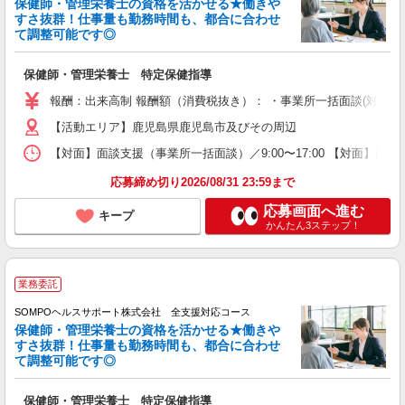
保健師・管理栄養士の資格を活かせる★働きや
すさ抜群！仕事量も勤務時間も、都合に合わせ
て調整可能です◎
保健師・管理栄養士 特定保健指導
報酬：出来高制 報酬額（消費税抜き）： ・事業所一括面談(対面) 1日：
【活動エリア】鹿児島県鹿児島市及びその周辺
【対面】面談支援（事業所一括面談）／9:00〜17:00 【対面】面
応募締め切り2026/08/31 23:59まで
応募画面へ進む
キープ
かんたん3ステップ！
業務委託
SOMPOヘルスサポート株式会社 全支援対応コース
保健師・管理栄養士の資格を活かせる★働きや
すさ抜群！仕事量も勤務時間も、都合に合わせ
て調整可能です◎
保健師・管理栄養士 特定保健指導