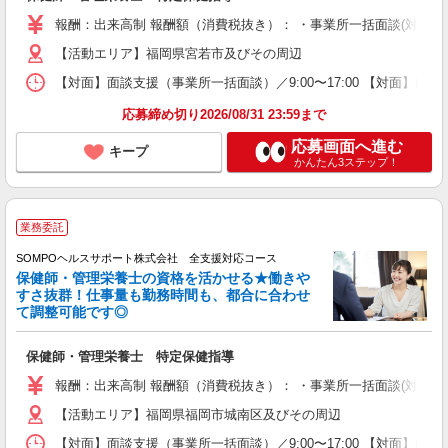
報酬：出来高制 報酬額（消費税抜き）： ・事業所一括面談(対面) 1日：
【活動エリア】福岡県宮若市及びその周辺
【対面】面談支援（事業所一括面談）／9:00〜17:00 【対面】面
応募締め切り2026/08/31 23:59まで
応募画面へ進む
キープ
かんたん3ステップ！
業務委託
SOMPOヘルスサポート株式会社 全支援対応コース
保健師・管理栄養士の資格を活かせる★働きや
すさ抜群！仕事量も勤務時間も、都合に合わせ
て調整可能です◎
保健師・管理栄養士 特定保健指導
報酬：出来高制 報酬額（消費税抜き）： ・事業所一括面談(対面) 1日：
【活動エリア】福岡県福岡市城南区及びその周辺
【対面】面談支援（事業所一括面談）／9:00〜17:00 【対面】面