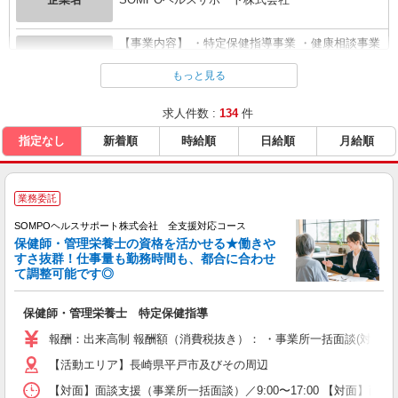
【事業内容】 ・特定保健指導事業 ・健康相談事業
企業概要
・疾病予防...
全て表示する
もっと見る
求人件数 :
134
件
URL
https://www.sompo-hs.co.jp/recruit/
指定なし
新着順
時給順
日給順
月給順
業務委託
SOMPOヘルスサポート株式会社 全支援対応コース
保健師・管理栄養士の資格を活かせる★働きや
すさ抜群！仕事量も勤務時間も、都合に合わせ
て調整可能です◎
保健師・管理栄養士 特定保健指導
報酬：出来高制 報酬額（消費税抜き）： ・事業所一括面談(対面) 1日：
【活動エリア】長崎県平戸市及びその周辺
【対面】面談支援（事業所一括面談）／9:00〜17:00 【対面】面