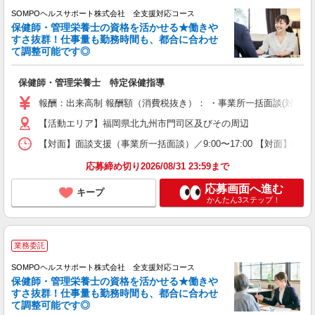
SOMPOヘルスサポート株式会社 全支援対応コース
保健師・管理栄養士の資格を活かせる★働きや
すさ抜群！仕事量も勤務時間も、都合に合わせ
て調整可能です◎
保健師・管理栄養士 特定保健指導
報酬：出来高制 報酬額（消費税抜き）： ・事業所一括面談(対面) 1日：
【活動エリア】福岡県北九州市門司区及びその周辺
【対面】面談支援（事業所一括面談）／9:00〜17:00 【対面】面
応募締め切り2026/08/31 23:59まで
応募画面へ進む
キープ
かんたん3ステップ！
業務委託
SOMPOヘルスサポート株式会社 全支援対応コース
保健師・管理栄養士の資格を活かせる★働きや
すさ抜群！仕事量も勤務時間も、都合に合わせ
て調整可能です◎