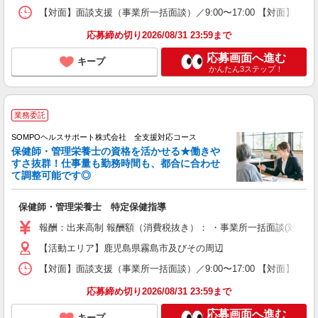
【対面】面談支援（事業所一括面談）／9:00〜17:00 【対面】面
応募締め切り2026/08/31 23:59まで
応募画面へ進む
キープ
かんたん3ステップ！
業務委託
SOMPOヘルスサポート株式会社 全支援対応コース
保健師・管理栄養士の資格を活かせる★働きや
すさ抜群！仕事量も勤務時間も、都合に合わせ
て調整可能です◎
保健師・管理栄養士 特定保健指導
報酬：出来高制 報酬額（消費税抜き）： ・事業所一括面談(対面) 1日：
【活動エリア】鹿児島県霧島市及びその周辺
【対面】面談支援（事業所一括面談）／9:00〜17:00 【対面】面
応募締め切り2026/08/31 23:59まで
応募画面へ進む
キープ