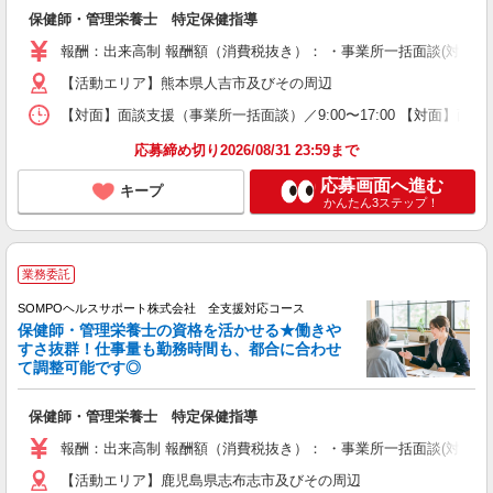
保健師・管理栄養士 特定保健指導
報酬：出来高制 報酬額（消費税抜き）： ・事業所一括面談(対面) 1日：
【活動エリア】熊本県人吉市及びその周辺
【対面】面談支援（事業所一括面談）／9:00〜17:00 【対面】面
応募締め切り2026/08/31 23:59まで
応募画面へ進む
キープ
かんたん3ステップ！
業務委託
SOMPOヘルスサポート株式会社 全支援対応コース
保健師・管理栄養士の資格を活かせる★働きや
すさ抜群！仕事量も勤務時間も、都合に合わせ
て調整可能です◎
保健師・管理栄養士 特定保健指導
報酬：出来高制 報酬額（消費税抜き）： ・事業所一括面談(対面) 1日：
【活動エリア】鹿児島県志布志市及びその周辺