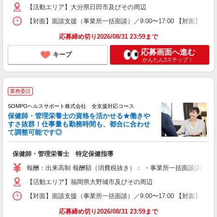
【活動エリア】大分県日田市及びその周辺
【対面】面談支援（事業所一括面談）／9:00〜17:00 【対面】面
応募締め切り2026/08/31 23:59まで
応募画面へ進む
キープ
かんたん3ステップ！
業務委託
SOMPOヘルスサポート株式会社 全支援対応コース
保健師・管理栄養士の資格を活かせる★働きや
すさ抜群！仕事量も勤務時間も、都合に合わせ
て調整可能です◎
保健師・管理栄養士 特定保健指導
報酬：出来高制 報酬額（消費税抜き）： ・事業所一括面談(対面) 1日：
【活動エリア】福岡県大野城市及びその周辺
【対面】面談支援（事業所一括面談）／9:00〜17:00 【対面】面
応募締め切り2026/08/31 23:59まで