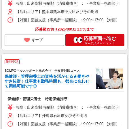
報酬：出来高制 報酬額（消費税抜き）： ・事業所一括面談(対面) 1日：
【活動エリア】熊本県熊本市中央区及びその周辺
【対面】面談支援（事業所一括面談）／9:00〜17:00 【対面】面
応募締め切り2026/08/31 23:59まで
応募画面へ進む
キープ
かんたん3ステップ！
業務委託
SOMPOヘルスサポート株式会社 全支援対応コース
保健師・管理栄養士の資格を活かせる★働きや
すさ抜群！仕事量も勤務時間も、都合に合わせ
て調整可能です◎
保健師・管理栄養士 特定保健指導
報酬：出来高制 報酬額（消費税抜き）： ・事業所一括面談(対面) 1日：
【活動エリア】沖縄県石垣市及びその周辺
【対面】面談支援（事業所一括面談）／9:00〜17:00 【対面】面