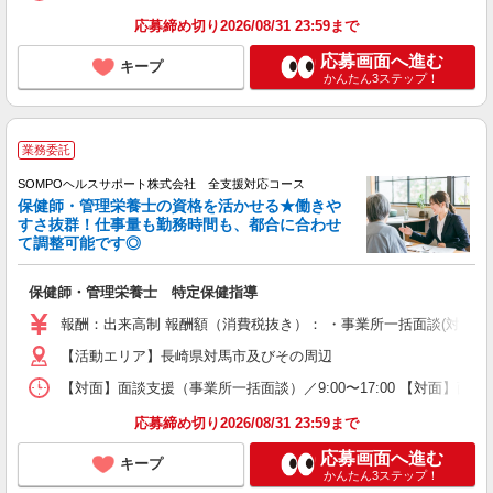
応募締め切り2026/08/31 23:59まで
応募画面へ進む
キープ
かんたん3ステップ！
業務委託
SOMPOヘルスサポート株式会社 全支援対応コース
保健師・管理栄養士の資格を活かせる★働きや
すさ抜群！仕事量も勤務時間も、都合に合わせ
て調整可能です◎
保健師・管理栄養士 特定保健指導
報酬：出来高制 報酬額（消費税抜き）： ・事業所一括面談(対面) 1日：
【活動エリア】長崎県対馬市及びその周辺
【対面】面談支援（事業所一括面談）／9:00〜17:00 【対面】面
応募締め切り2026/08/31 23:59まで
応募画面へ進む
キープ
かんたん3ステップ！