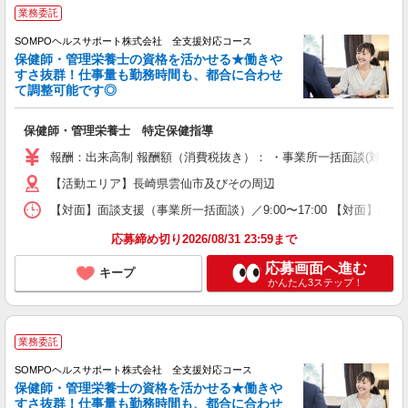
業務委託
SOMPOヘルスサポート株式会社 全支援対応コース
保健師・管理栄養士の資格を活かせる★働きや
すさ抜群！仕事量も勤務時間も、都合に合わせ
て調整可能です◎
保健師・管理栄養士 特定保健指導
報酬：出来高制 報酬額（消費税抜き）： ・事業所一括面談(対面) 1日：
【活動エリア】長崎県雲仙市及びその周辺
【対面】面談支援（事業所一括面談）／9:00〜17:00 【対面】面
応募締め切り2026/08/31 23:59まで
応募画面へ進む
キープ
かんたん3ステップ！
業務委託
SOMPOヘルスサポート株式会社 全支援対応コース
保健師・管理栄養士の資格を活かせる★働きや
すさ抜群！仕事量も勤務時間も、都合に合わせ