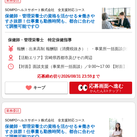
業務委託
SOMPOヘルスサポート株式会社 全支援対応コース
保健師・管理栄養士の資格を活かせる★働きや
すさ抜群！仕事量も勤務時間も、都合に合わせ
て調整可能です◎
保健師・管理栄養士 特定保健指導
報酬：出来高制 報酬額（消費税抜き）： ・事業所一括面談(対面) 1日：
【活動エリア】宮崎県西都市及びその周辺
【対面】面談支援（事業所一括面談）／9:00〜17:00 【対面】面
応募締め切り2026/08/31 23:59まで
応募画面へ進む
キープ
かんたん3ステップ！
業務委託
SOMPOヘルスサポート株式会社 全支援対応コース
保健師・管理栄養士の資格を活かせる★働きや
すさ抜群！仕事量も勤務時間も、都合に合わせ
て調整可能です◎