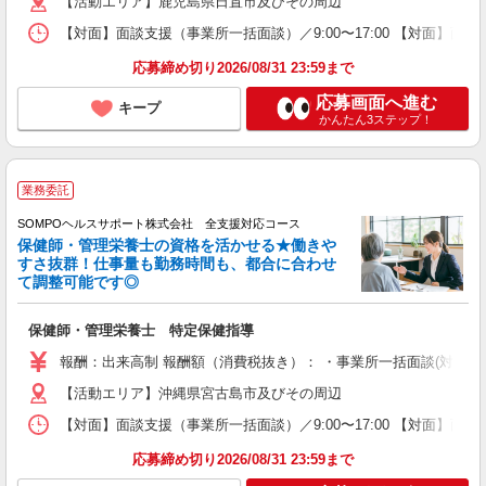
【活動エリア】鹿児島県日置市及びその周辺
【対面】面談支援（事業所一括面談）／9:00〜17:00 【対面】面
応募締め切り2026/08/31 23:59まで
応募画面へ進む
キープ
かんたん3ステップ！
業務委託
SOMPOヘルスサポート株式会社 全支援対応コース
保健師・管理栄養士の資格を活かせる★働きや
すさ抜群！仕事量も勤務時間も、都合に合わせ
て調整可能です◎
保健師・管理栄養士 特定保健指導
報酬：出来高制 報酬額（消費税抜き）： ・事業所一括面談(対面) 1日：
【活動エリア】沖縄県宮古島市及びその周辺
【対面】面談支援（事業所一括面談）／9:00〜17:00 【対面】面
応募締め切り2026/08/31 23:59まで