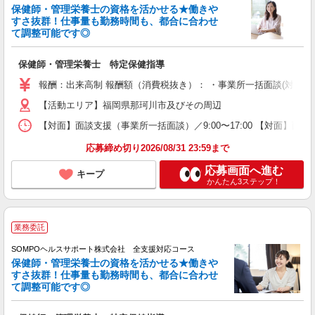
保健師・管理栄養士の資格を活かせる★働きや
すさ抜群！仕事量も勤務時間も、都合に合わせ
て調整可能です◎
保健師・管理栄養士 特定保健指導
報酬：出来高制 報酬額（消費税抜き）： ・事業所一括面談(対面) 1日：
【活動エリア】福岡県那珂川市及びその周辺
【対面】面談支援（事業所一括面談）／9:00〜17:00 【対面】面
応募締め切り2026/08/31 23:59まで
応募画面へ進む
キープ
かんたん3ステップ！
業務委託
SOMPOヘルスサポート株式会社 全支援対応コース
保健師・管理栄養士の資格を活かせる★働きや
すさ抜群！仕事量も勤務時間も、都合に合わせ
て調整可能です◎