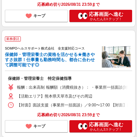
応募締め切り2026/08/31 23:59まで
応募画面へ進む
キープ
かんたん3ステップ！
業務委託
SOMPOヘルスサポート株式会社 全支援対応コース
保健師・管理栄養士の資格を活かせる★働きや
すさ抜群！仕事量も勤務時間も、都合に合わせ
て調整可能です◎
保健師・管理栄養士 特定保健指導
報酬：出来高制 報酬額（消費税抜き）： ・事業所一括面談(対面) 1日：
【活動エリア】熊本県天草市及びその周辺
【対面】面談支援（事業所一括面談）／9:00〜17:00 【対面】面
応募締め切り2026/08/31 23:59まで
応募画面へ進む
キープ
かんたん3ステップ！