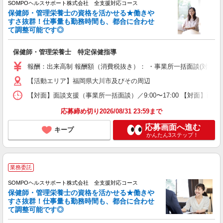
SOMPOヘルスサポート株式会社 全支援対応コース
保健師・管理栄養士の資格を活かせる★働きや
すさ抜群！仕事量も勤務時間も、都合に合わせ
て調整可能です◎
保健師・管理栄養士 特定保健指導
報酬：出来高制 報酬額（消費税抜き）： ・事業所一括面談(対面) 1日：
【活動エリア】福岡県大川市及びその周辺
【対面】面談支援（事業所一括面談）／9:00〜17:00 【対面】面
応募締め切り2026/08/31 23:59まで
応募画面へ進む
キープ
かんたん3ステップ！
業務委託
SOMPOヘルスサポート株式会社 全支援対応コース
保健師・管理栄養士の資格を活かせる★働きや
すさ抜群！仕事量も勤務時間も、都合に合わせ
て調整可能です◎