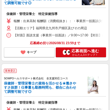
て調整可能です◎
保健師・管理栄養士 特定保健指導
報酬：出来高制 報酬額（消費税抜き）： ・事業所一括面談(対面) 1日：
【活動エリア】福岡県北九州市戸畑区及びその周辺
【対面】面談支援（事業所一括面談）／9:00〜17:00 【対面】面
応募締め切り2026/08/31 23:59まで
応募画面へ進む
キープ
かんたん3ステップ！
業務委託
SOMPOヘルスサポート株式会社 全支援対応コース
保健師・管理栄養士の資格を活かせる★働きや
すさ抜群！仕事量も勤務時間も、都合に合わせ
て調整可能です◎
保健師・管理栄養士 特定保健指導
報酬：出来高制 報酬額（消費税抜き）： ・事業所一括面談(対面) 1日：