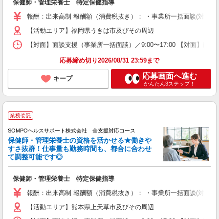
保健師・管理栄養士 特定保健指導
報酬：出来高制 報酬額（消費税抜き）： ・事業所一括面談(対面) 1日：
【活動エリア】福岡県うきは市及びその周辺
【対面】面談支援（事業所一括面談）／9:00〜17:00 【対面】面
応募締め切り2026/08/31 23:59まで
応募画面へ進む
キープ
かんたん3ステップ！
業務委託
SOMPOヘルスサポート株式会社 全支援対応コース
保健師・管理栄養士の資格を活かせる★働きや
すさ抜群！仕事量も勤務時間も、都合に合わせ
て調整可能です◎
保健師・管理栄養士 特定保健指導
報酬：出来高制 報酬額（消費税抜き）： ・事業所一括面談(対面) 1日：
【活動エリア】熊本県上天草市及びその周辺