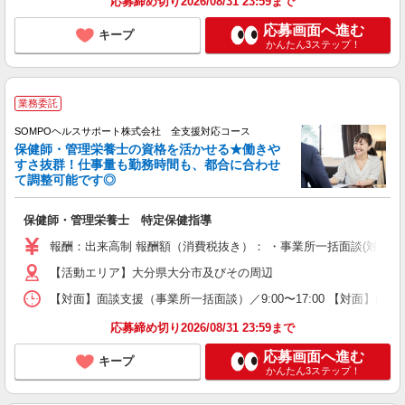
応募締め切り2026/08/31 23:59まで
応募画面へ進む
キープ
かんたん3ステップ！
業務委託
SOMPOヘルスサポート株式会社 全支援対応コース
保健師・管理栄養士の資格を活かせる★働きや
すさ抜群！仕事量も勤務時間も、都合に合わせ
て調整可能です◎
保健師・管理栄養士 特定保健指導
報酬：出来高制 報酬額（消費税抜き）： ・事業所一括面談(対面) 1日：
【活動エリア】大分県大分市及びその周辺
【対面】面談支援（事業所一括面談）／9:00〜17:00 【対面】面
応募締め切り2026/08/31 23:59まで
応募画面へ進む
キープ
かんたん3ステップ！