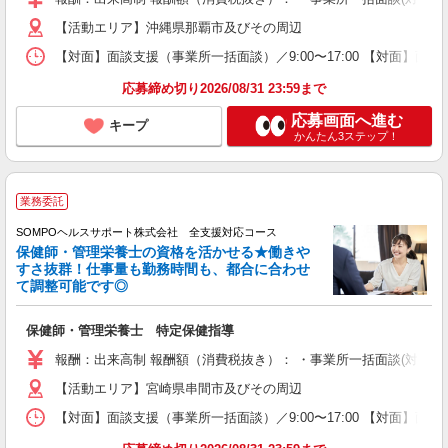
【活動エリア】沖縄県那覇市及びその周辺
【対面】面談支援（事業所一括面談）／9:00〜17:00 【対面】面
応募締め切り2026/08/31 23:59まで
応募画面へ進む
キープ
かんたん3ステップ！
業務委託
SOMPOヘルスサポート株式会社 全支援対応コース
保健師・管理栄養士の資格を活かせる★働きや
すさ抜群！仕事量も勤務時間も、都合に合わせ
て調整可能です◎
保健師・管理栄養士 特定保健指導
報酬：出来高制 報酬額（消費税抜き）： ・事業所一括面談(対面) 1日：
【活動エリア】宮崎県串間市及びその周辺
【対面】面談支援（事業所一括面談）／9:00〜17:00 【対面】面