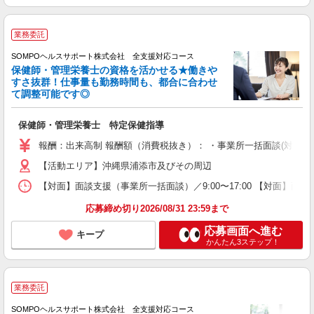
業務委託
SOMPOヘルスサポート株式会社 全支援対応コース
保健師・管理栄養士の資格を活かせる★働きや
すさ抜群！仕事量も勤務時間も、都合に合わせ
て調整可能です◎
保健師・管理栄養士 特定保健指導
報酬：出来高制 報酬額（消費税抜き）： ・事業所一括面談(対面) 1日：
【活動エリア】沖縄県浦添市及びその周辺
【対面】面談支援（事業所一括面談）／9:00〜17:00 【対面】面
応募締め切り2026/08/31 23:59まで
応募画面へ進む
キープ
かんたん3ステップ！
業務委託
SOMPOヘルスサポート株式会社 全支援対応コース