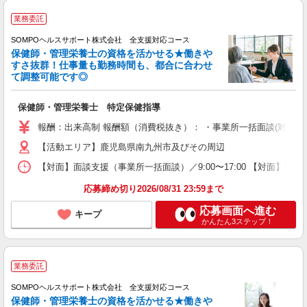
業務委託
SOMPOヘルスサポート株式会社 全支援対応コース
保健師・管理栄養士の資格を活かせる★働きや
すさ抜群！仕事量も勤務時間も、都合に合わせ
て調整可能です◎
保健師・管理栄養士 特定保健指導
報酬：出来高制 報酬額（消費税抜き）： ・事業所一括面談(対面) 1日：
【活動エリア】鹿児島県南九州市及びその周辺
【対面】面談支援（事業所一括面談）／9:00〜17:00 【対面】面
応募締め切り2026/08/31 23:59まで
応募画面へ進む
キープ
かんたん3ステップ！
業務委託
SOMPOヘルスサポート株式会社 全支援対応コース
保健師・管理栄養士の資格を活かせる★働きや