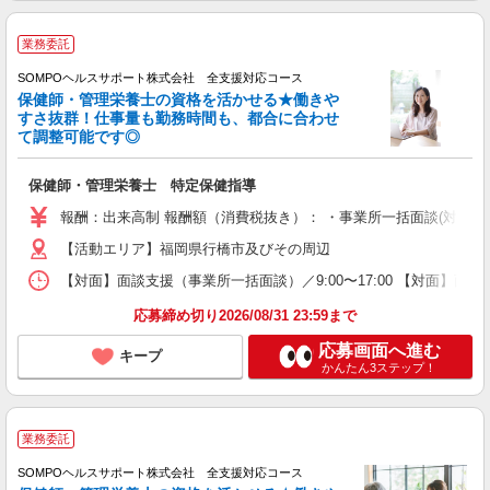
業務委託
SOMPOヘルスサポート株式会社 全支援対応コース
保健師・管理栄養士の資格を活かせる★働きや
すさ抜群！仕事量も勤務時間も、都合に合わせ
て調整可能です◎
保健師・管理栄養士 特定保健指導
報酬：出来高制 報酬額（消費税抜き）： ・事業所一括面談(対面) 1日：
【活動エリア】福岡県行橋市及びその周辺
【対面】面談支援（事業所一括面談）／9:00〜17:00 【対面】面
応募締め切り2026/08/31 23:59まで
応募画面へ進む
キープ
かんたん3ステップ！
業務委託
SOMPOヘルスサポート株式会社 全支援対応コース