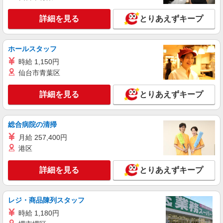
詳細を見る
キープ
能（規程有）★ ゜・。○。・゜+゜・。○。・゜
+゜
詳細を見る
とりあえずキープ
派遣社員
株式会社シエロ
ホールスタッフ
【ワイモバイル】の店舗スタッフ
時給 1,150円
時給1400円〜 ※残業代支給 ★交通費別途支給
（規定あり） ゜+゜・。○。・゜+゜・。○。・゜
仙台市青葉区
+゜ 入社祝い金10万円支給(規定有) お友達を紹介
広島県東広島市のY!mobileショップ
頂くと, インセンティブ支給(規定有) ★月2回払
詳細を見る
とりあえずキープ
い・週払い可能（規程有）★ ゜・。○。・゜
詳細を見る
キープ
+゜・。○。・゜+゜
総合病院の清掃
派遣社員
紹介予定派遣
月給 257,400円
株式会社シエロ
港区
携帯販売スタッフ【楽天モバイル】
日給10800円〜12000円（経験・能力による）
詳細を見る
とりあえずキープ
※残業代支給 ★交通費別途支給（規定あり） ゜
+゜・。○。・゜+゜・。○。・゜+゜ 入社祝い金10
広島県東広島市の家電量販店
万円支給(規定有) お友達を紹介頂くと, インセンテ
ィブ支給(規定有) ★月2回払い・週払い可能（規程
レジ・商品陳列スタッフ
詳細を見る
キープ
有）★ ゜・。○。・゜+゜・。○。・゜+゜
時給 1,180円