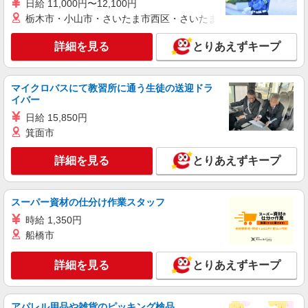
日給 11,000円〜12,100円
スマホ携帯販売【ソフトバンク】
栃木市・小山市・さいたま市西区・さいたま市岩槻区・久喜市・
月給227500円〜 昇給有 ※残業代支給 ★交通
費別途支給（規定あり） ゜+゜・。○。・゜
詳細を見る
とりあえずキープ
+゜・。○。・゜+゜ 入社祝い金10万円支給(規定
広島県東広島市の家電量販店
有) お友達を紹介頂くと, インセンティブ支給(規定
有) ゜・。○。・゜+゜・。○。・゜+゜
詳細を見る
キープ
マイクロバスにて教習所に通う生徒の送迎ドラ
イバー
派遣社員
日給 15,850円
株式会社シエロ
箕面市
スマホ携帯販売【ソフトバンク】
詳細を見る
とりあえずキープ
時給1400円〜1450円（経験・能力による） ※
残業代支給 ★交通費別途支給（規定あり） ゜
+゜・。○。・゜+゜・。○。・゜+゜ 入社祝い金10
広島県東広島市の家電量販店
万円支給(規定有) お友達を紹介頂くと, インセンテ
スーパー資材の仕分け作業スタッフ
ィブ支給(規定有) ★月2回払い・週払い可能（規程
時給 1,350円
詳細を見る
キープ
有）★ ゜・。○。・゜+゜・。○。・゜+゜
船橋市
派遣社員
紹介予定派遣
詳細を見る
とりあえずキープ
株式会社シエロ
【ドコモ】の店舗スタッフ
時給1500円〜 ※残業代支給 ★交通費別途支給
アパレル用品や雑貨のピッキング検品