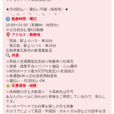
自宅に居ながらスマホでカンタン面接OK！
オンライン面談なのでスピード対応。
★月2回払い・週払い可能（規程有）★
即日登録もOK♪
゜・。○。・゜+゜・。○。・゜+゜
勤務時間・曜日
気になった方はお気軽にご相談ください！
10:00〜21:00（実働8h・休憩1h）
※土日祝含む週5日勤務
アクセス・勤務地
「西条」駅よりバス・車10分
「東広島」駅よりバス・車10分
広島県東広島市の家電量販店
待遇
☆昇給☆交通費規定支給☆制服有☆社保完
☆資格・残業手当☆リゾート施設・ジム優待
☆特別ボーナス最大5万円(規定)☆友達紹介
☆車通勤OK☆正社員登用制度有
☆週払い・月2回払いOK
応募資格・経験
☆未経験の方も大歓迎☆ ※高校生は不可
あなたのレベルに合わせた研修をご用意しているので、安心し
てネ♪
※ハローワークでお仕事お探しの方も対象
※エリアによって英語・中国語・ポルトガル語などの語学を活