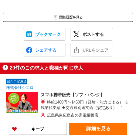
閲覧履歴を見る
ブックマーク
ポストする
シェアする
URLをシェア
20
件のこの求人と職種が同じ求人
紹介予定派遣
株式会社シエロ
スマホ携帯販売【ソフトバンク】
時給1400円〜1450円（経験・能力による） ※
残業代支給 ★交通費別途支給（規定あり） ゜
+゜・。○。・゜+゜・。○。・゜+゜ 入社祝い金10
広島県東広島市の家電量販店
万円支給(規定有) お友達を紹介頂くと, インセンテ
ィブ支給(規定有) ★月2回払い・週払い可能（規程
詳細を見る
キープ
有）★ ゜・。○。・゜+゜・。○。・゜+゜