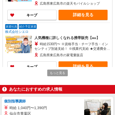
+゜・。○。・゜+゜・。○。・゜+゜ 入社祝い金10
広島県東広島市の楽天モバイルショップ
万円支給(規定有) お友達を紹介頂くと, インセンテ
ィブ支給(規定有) ★月2回払い・週払い可能（規程
詳細を見る
キープ
有）★ ゜・。○。・゜+゜・。○。・゜+゜
派遣社員
紹介予定派遣
株式会社シエロ
人気機種に詳しくなれる携帯販売【au】
時給1530円〜 ※資格手当・チーフ手当・イン
センティブ別途支給！ ※残業代支給 ★交通費全額
支給 ゜+゜・。○。・゜+゜・。○。・゜+゜ 入社
広島県東広島市の家電量販店
祝い金10万円支給(規定有) お友達を紹介頂くと, イ
ンセンティブ支給(規定有) ★月2回払い・週払い可
詳細を見る
キープ
能（規程有）★ ゜・。○。・゜+゜・。○。・゜
+゜
もっと見る
派遣社員
紹介予定派遣
株式会社シエロ
あなたにおすすめの求人情報
携帯販売スタッフ【au】
時給1530円〜 ※資格手当・チーフ手当・イン
センティブ別途支給！ ※残業代支給 ★交通費全額
個別指導講師
支給 ゜+゜・。○。・゜+゜・。○。・゜+゜ 入社
広島県東広島市の家電量販店
時給 1,040円〜1,390円
祝い金10万円支給(規定有) お友達を紹介頂くと, イ
仙台市青葉区
ンセンティブ支給(規定有) ★月2回払い・週払い可