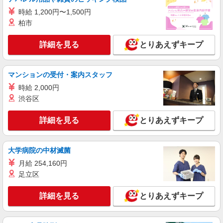
（規定あり） ゜+゜・。○。・゜+゜・。○。・゜
時給 1,200円〜1,500円
+゜ 入社祝い金10万円支給(規定有) お友達を紹介
広島県東広島市のdocomoショップ
頂くと, インセンティブ支給(規定有) ★月2回払
柏市
い・週払い可能（規程有）★ ゜・。○。・゜
詳細を見る
キープ
+゜・。○。・゜+゜
詳細を見る
とりあえずキープ
紹介予定派遣
株式会社シエロ
マンションの受付・案内スタッフ
【au】人気機種に詳しくなれる携帯販売
時給 2,000円
時給1400円〜1500円（経験・能力による） ※
渋谷区
残業代支給 ★交通費別途支給（規定あり） ゜
+゜・。○。・゜+゜・。○。・゜+゜ 入社祝い金10
広島県東広島市のauショップ
詳細を見る
とりあえずキープ
万円支給(規定有) お友達を紹介頂くと, インセンテ
ィブ支給(規定有) ★月2回払い・週払い可能（規程
詳細を見る
キープ
有）★ ゜・。○。・゜+゜・。○。・゜+゜
大学病院の中材滅菌
派遣社員
紹介予定派遣
月給 254,160円
株式会社シエロ
足立区
【softbank】人気機種に詳しくなれる携帯販
売
詳細を見る
とりあえずキープ
時給1400円〜1700円（経験・能力による） ※
残業代支給 ★交通費別途支給（規定あり） ゜
+゜・。○。・゜+゜・。○。・゜+゜ 入社祝い金10