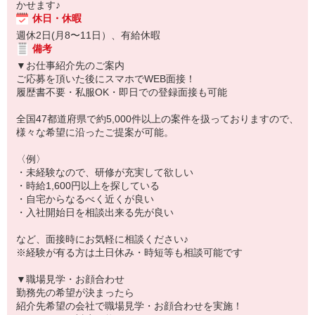
かせます♪
休日・休暇
週休2日(月8〜11日）、有給休暇
備考
▼お仕事紹介先のご案内
ご応募を頂いた後にスマホでWEB面接！
履歴書不要・私服OK・即日での登録面接も可能
全国47都道府県で約5,000件以上の案件を扱っておりますので、
様々な希望に沿ったご提案が可能。
〈例〉
・未経験なので、研修が充実して欲しい
・時給1,600円以上を探している
・自宅からなるべく近くが良い
・入社開始日を相談出来る先が良い
など、面接時にお気軽に相談ください♪
※経験が有る方は土日休み・時短等も相談可能です
▼職場見学・お顔合わせ
勤務先の希望が決まったら
紹介先希望の会社で職場見学・お顔合わせを実施！