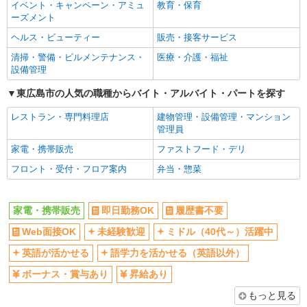
社員登用あり
イベント・キャンペーン・アミュ
教育・保育
ーズメント
ヘルス・ビューティー
販売・接客サービス
清掃・警備・ビルメンテナンス・
医療・介護・福祉
設備管理
東広島市の人気の職種からバイト・アルバイト・パートを探す
レストラン・専門料理店
建物管理・設備管理・マンション
管理員
家電・携帯販売
ファストフード・デリ
フロント・受付・フロア案内
弁当・惣菜
家電・携帯販売
即日勤務OK
履歴書不要
Web面接OK
未経験歓迎
ミドル（40代～）活躍中
英語が活かせる
語学力を活かせる（英語以外）
ボーナス・賞与あり
昇給あり
もっと見る