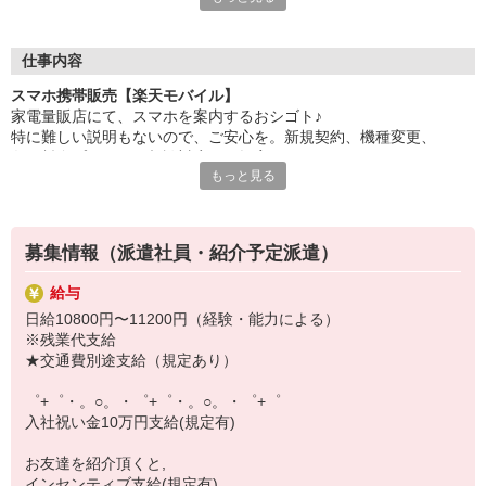
自分だけじゃなくって、
家族や友人にも適用されます！
仕事内容
さらに、各種リゾート施設やスポーツジムなどが
スマホ携帯販売【楽天モバイル】
特別割引価格でご利用可能☆☆
家電量販店にて、スマホを案内するおシゴト♪
お得に過ごしたいあなたの味方です♪
特に難しい説明もないので、ご安心を。新規契約、機種変更、
各種料金プランのご相談対応・ご提案などをお願いします。
【選べるお仕事いろいろ】
もっと見る
￣￣￣￣￣￣￣￣￣￣￣
初めての方でも安心♪
▼オフィスワーク
あなた専属のコーディネーターが親切・丁寧にフォローするので、
事務、経理、データ入力、コールセンター、受付
満足度◎
▼工場・製造・軽作業系
募集情報（派遣社員・紹介予定派遣）
機械/食品製造・梱包・仕分け・加工・組立・検査
■携帯やインターネット販売業務
▼美容系
給与
docomo(ドコモ)/au(エーユー)・KDDI/softbank(ソフトバンク)など
眉毛サロンのアイブロウ・ネイリスト・エステ
日給10800円〜11200円（経験・能力による）
の大手キャリアから
▼営業・販売
※残業代支給
ワイモバイル(Y!mobille)、楽天モバイル、UQなど格安スマホまで幅
法人営業・アパレル販売・個別指導塾・人材紹介
★交通費別途支給（規定あり）
広く紹介可能♪
▼人気案件も多数♪
人気のApple（アップル）店舗もございます！
短期・期間限定・オープニング・官公庁案件
゜+゜・。○。・゜+゜・。○。・゜+゜
上場/優良/大手企業など
入社祝い金10万円支給(規定有)
【スマホ面接実施中】
お友達を紹介頂くと,
￣￣￣￣￣￣￣￣￣
インセンティブ支給(規定有)