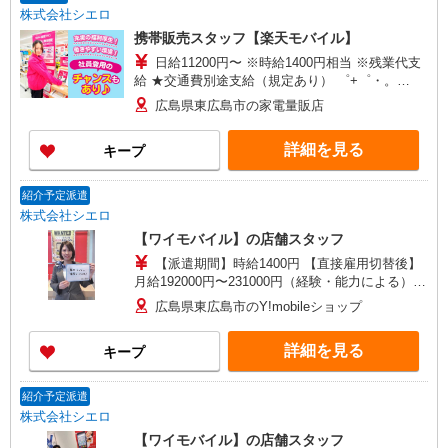
株式会社シエロ
携帯販売スタッフ【楽天モバイル】
日給11200円〜 ※時給1400円相当 ※残業代支
給 ★交通費別途支給（規定あり） ゜+゜・。
○。・゜+゜・。○。・゜+゜ 入社祝い金10万円支
広島県東広島市の家電量販店
給(規定有) お友達を紹介頂くと, インセンティブ支
給(規定有) ★月2回払い・週払い可能（規程有）★
詳細を見る
キープ
゜・。○。・゜+゜・。○。・゜+゜
紹介予定派遣
株式会社シエロ
【ワイモバイル】の店舗スタッフ
【派遣期間】時給1400円 【直接雇用切替後】
月給192000円〜231000円（経験・能力による）
・交通費支給 ・年間休日108日 ・試用期間最短3
広島県東広島市のY!mobileショップ
ヶ月（期間中の労働条件変更無） ・社会保険完備
・退職金制度 ・ベネフィットステーション ・誕生
詳細を見る
キープ
日ギフト制度 ・自社健康保険組合 ゜+゜・。
○。・゜+゜・。○。・゜+゜ 入社祝い金10万円支
給(規定有) お友達を紹介頂くと, インセンティブ支
紹介予定派遣
給(規定有) ★月2回払い・週払い可能（規程有）★
株式会社シエロ
゜・。○。・゜+゜・。○。・゜+゜
【ワイモバイル】の店舗スタッフ