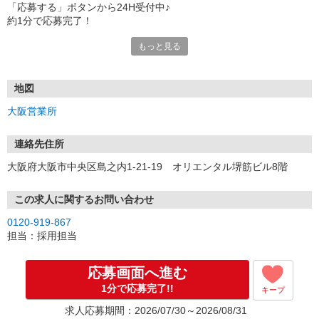
「応募する」ボタンから24H受付中♪
約1分で応募完了！
もっと見る
■電話応募の場合
電話応募も歓迎！（受付:10:00〜20:00）
土日祝も受付中♪
地図
【選考フロー】
大阪営業所
①応募から3営業日を目安に、メールorお電話でご連絡します。
②面接日時を決定！「0120」から始まる電話番号からご連絡します
★スマホでWEB面接（LINEなど）・出張面接・事務所面接と選べま
連絡先住所
す
大阪府大阪市中央区島之内1-21-19 オリエンタル堺筋ビル8階
③面接実施（履歴書不要）
④勤務開始（スタート日は応相談）
※ご希望があれば、職場見学の調整もOKです！
この求人に関するお問い合わせ
0120-919-867
お気軽にご応募ください♪
担当：採用担当
応募画面へ進む
1分で応募完了!!
キープ
求人応募期間：2026/07/30～2026/08/31