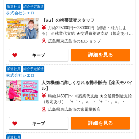
派遣社員
紹介予定派遣
株式会社シエロ
【au】の携帯販売スタッフ
月給225000円〜280000円（経験・能力によ
る） ※残業代支給 ★交通費別途支給（規定あり）
゜+゜・。○。・゜+゜・。○。・゜+゜ 入社祝い金
広島県東広島市のauショップ
10万円支給(規定有) お友達を紹介頂くと, インセン
ティブ支給(規定有) ゜・。○。・゜+゜・。
詳細を見る
キープ
○。・゜+゜
派遣社員
紹介予定派遣
株式会社シエロ
人気機種に詳しくなれる携帯販売【楽天モバイ
ル】
時給1450円〜 ※残業代支給 ★交通費別途支給
（規定あり） ゜+゜・。○。・゜+゜・。○。・゜
+゜ 入社祝い金10万円支給(規定有) お友達を紹介
広島県東広島市の家電量販店
頂くと, インセンティブ支給(規定有) ★月2回払
い・週払い可能（規程有）★ ゜・。○。・゜
詳細を見る
キープ
+゜・。○。・゜+゜
派遣社員