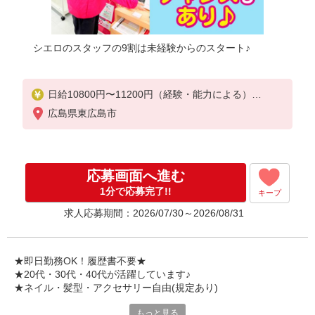
シエロのスタッフの9割は未経験からのスタート♪
日給10800円〜11200円（経験・能力による）
※残業代支給
広島県東広島市
★交通費別途支給（規定あり）
゜+゜・。○。・゜+゜・。○。・゜+゜
入社祝い金10万円支給(規定有)
応募画面へ進む
お友達を紹介頂くと,
1分で応募完了!!
キープ
インセンティブ支給(規定有)
求人応募期間：2026/07/30～2026/08/31
★月2回払い・週払い可能（規程有）★
゜・。○。・゜+゜・。○。・゜+゜
★即日勤務OK！履歴書不要★
★20代・30代・40代が活躍しています♪
★ネイル・髪型・アクセサリー自由(規定あり)
もっと見る
各キャリアの新機種が特別価格で購入OK！！