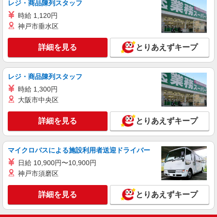
広島県東広島市のsoftbankショップ
レジ・商品陳列スタッフ
万円支給(規定有) お友達を紹介頂くと, インセンテ
時給 1,120円
ィブ支給(規定有) ★月2回払い・週払い可能（規程
詳細を見る
キープ
有）★ ゜・。○。・゜+゜・。○。・゜+゜
神戸市垂水区
派遣社員
紹介予定派遣
詳細を見る
とりあえずキープ
株式会社シエロ
【docomo】の携帯販売スタッフ
レジ・商品陳列スタッフ
時給1400円〜 ※残業代支給 ★交通費別途支給
（規定あり） ゜+゜・。○。・゜+゜・。○。・゜
時給 1,300円
+゜ 入社祝い金10万円支給(規定有) お友達を紹介
広島県東広島市のdocomoショップ
大阪市中央区
頂くと, インセンティブ支給(規定有) ★月2回払
い・週払い可能（規程有）★ ゜・。○。・゜
詳細を見る
詳細を見る
とりあえずキープ
キープ
+゜・。○。・゜+゜
マイクロバスによる施設利用者送迎ドライバー
日給 10,900円〜10,900円
神戸市須磨区
詳細を見る
とりあえずキープ