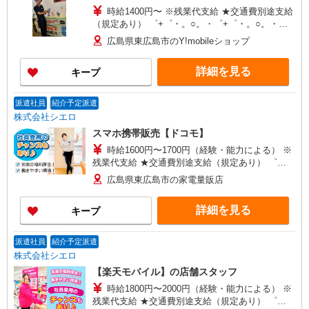
時給1400円〜 ※残業代支給 ★交通費別途支給
（規定あり） ゜+゜・。○。・゜+゜・。○。・゜
+゜ 入社祝い金10万円支給(規定有) お友達を紹介
広島県東広島市のY!mobileショップ
頂くと, インセンティブ支給(規定有) ★月2回払
い・週払い可能（規程有）★ ゜・。○。・゜
詳細を見る
キープ
+゜・。○。・゜+゜
派遣社員
紹介予定派遣
株式会社シエロ
スマホ携帯販売【ドコモ】
時給1600円〜1700円（経験・能力による） ※
残業代支給 ★交通費別途支給（規定あり） ゜
+゜・。○。・゜+゜・。○。・゜+゜ 入社祝い金10
広島県東広島市の家電量販店
万円支給(規定有) お友達を紹介頂くと, インセンテ
ィブ支給(規定有) ★月2回払い・週払い可能（規程
詳細を見る
キープ
有）★ ゜・。○。・゜+゜・。○。・゜+゜
派遣社員
紹介予定派遣
株式会社シエロ
【楽天モバイル】の店舗スタッフ
時給1800円〜2000円（経験・能力による） ※
残業代支給 ★交通費別途支給（規定あり） ゜