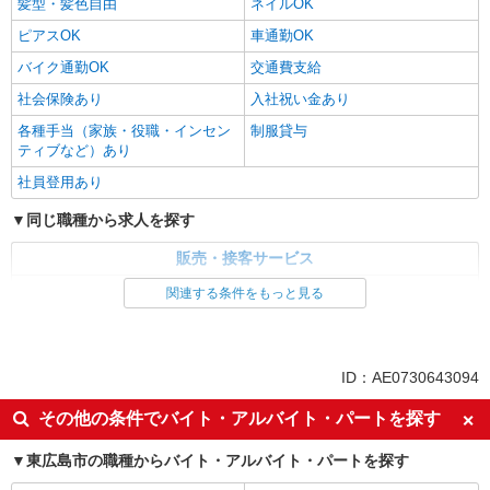
髪型・髪色自由
ネイルOK
ピアスOK
車通勤OK
バイク通勤OK
交通費支給
社会保険あり
入社祝い金あり
各種手当（家族・役職・インセン
制服貸与
ティブなど）あり
社員登用あり
同じ職種から求人を探す
販売・接客サービス
家電・携帯販売
関連する条件をもっと見る
同じ特徴から求人を探す
未経験歓迎
ミドル（40代～）活躍中
ID：AE0730643094
英語が活かせる
ボーナス・賞与あり
その他の条件でバイト・アルバイト・パートを探す
日払い
車通勤OK
東広島市の職種からバイト・アルバイト・パートを探す
交通費支給
社会保険あり