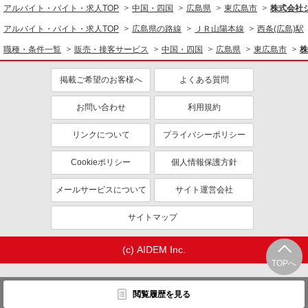
アルバイト・バイト・求人TOP
中国・四国
広島県
東広島市
株式会社
アルバイト・バイト・求人TOP
広島県の路線
ＪＲ山陽本線
西条(広島)駅
職種・条件一覧
販売・接客サービス
中国・四国
広島県
東広島市
株
掲載ご希望のお客様へ
よくある質問
お問い合わせ
利用規約
リンクについて
プライバシーポリシー
Cookieポリシー
個人情報保護方針
メールサービスについて
サイト運営会社
サイトマップ
(c) AIDEM Inc.
TOPへ
閲覧履歴を見る