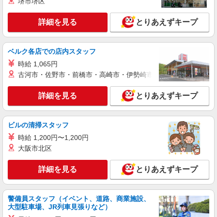
堺市堺区
紹介予定派遣
株式会社シエロ
詳細を見る
とりあえずキープ
携帯販売スタッフ【楽天モバイル】
日給11200円〜 ※時給1400円相当 ※残業代支
給 ★交通費別途支給（規定あり） ゜+゜・。
ベルク各店での店内スタッフ
○。・゜+゜・。○。・゜+゜ 入社祝い金10万円支
広島県東広島市の家電量販店
時給 1,065円
給(規定有) お友達を紹介頂くと, インセンティブ支
給(規定有) ★月2回払い・週払い可能（規程有）★
古河市・佐野市・前橋市・高崎市・伊勢崎市・太田市・館林市・
詳細を見る
キープ
゜・。○。・゜+゜・。○。・゜+゜
詳細を見る
とりあえずキープ
派遣社員
株式会社シエロ
【au】人気機種に詳しくなれる携帯販売
ビルの清掃スタッフ
時給1400円〜1500円（経験・能力による） ※
時給 1,200円〜1,200円
残業代支給 ★交通費別途支給（規定あり） ゜
大阪市北区
+゜・。○。・゜+゜・。○。・゜+゜ 入社祝い金10
広島県東広島市のauショップ
万円支給(規定有) お友達を紹介頂くと, インセンテ
詳細を見る
とりあえずキープ
ィブ支給(規定有) ★月2回払い・週払い可能（規程
詳細を見る
キープ
有）★ ゜・。○。・゜+゜・。○。・゜+゜
警備員スタッフ（イベント、道路、商業施設、
派遣社員
紹介予定派遣
大型駐車場、JR列車見張りなど）
株式会社シエロ