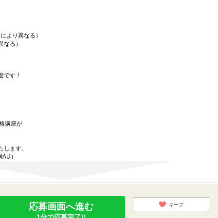
場により異なる）
異なる）
度です！
資格講座が
たします。
OIAU）
応募画面へ進む
キープ
1分で応募完了!!