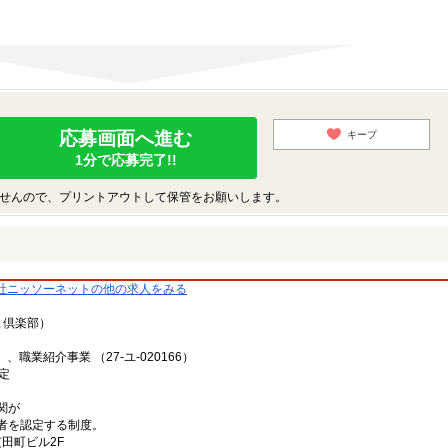
応募画面へ進む
キープ
1分で応募完了!!
せんので、プリントアウトして保管をお願いします。
社ニッソーネットの他の求人をみる
と倶楽部）
、職業紹介事業 （27-ユ-020166）
定
関が
者を認定する制度。
芝田町ビル2F