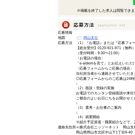
※掲載を終了した求人は閲覧できま
応募情報
地図
岡山支社
応募方法
（1）『お電話』または『応募フォ
【総合受付】0120-921-871（無料
（受付時間：9:30〜21:00）
〈お電話の場合〉
「e-aidemを見て」とお伝えいた
〈応募フォームからご応募の場合〉
当社担当者から連絡させていただき
◎応募フォームからのご応募は24
↓
（2）面談・登録の実施
お電話でのカンタン登録面談や来社
ご都合のよいお日にちをお聞かせく
↓
（3）選考・お仕事のご案内
↓
（4）就業開始
※紹介予定派遣・職業紹介などで、
連絡先住所
≪株式会社ニッソーネット 岡山支
岡山県岡山市北区中山下1丁目9-40