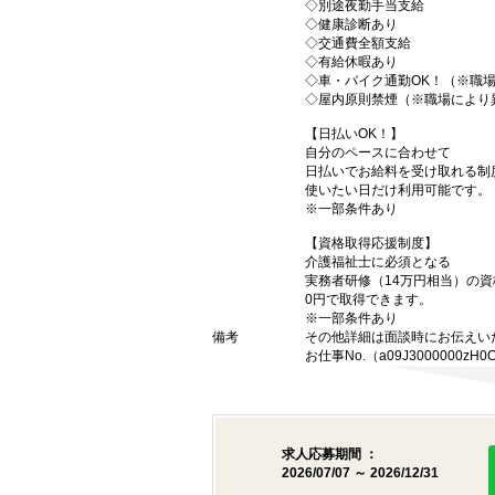
◇別途夜勤手当支給
◇健康診断あり
◇交通費全額支給
◇有給休暇あり
◇車・バイク通勤OK！（※職
◇屋内原則禁煙（※職場により
【日払いOK！】
自分のペースに合わせて
日払いでお給料を受け取れる制
使いたい日だけ利用可能です。
※一部条件あり
【資格取得応援制度】
介護福祉士に必須となる
実務者研修（14万円相当）の
0円で取得できます。
※一部条件あり
備考
その他詳細は面談時にお伝えい
お仕事No.（a09J3000000zH0
求人応募期間 ：
2026/07/07 ～ 2026/12/31