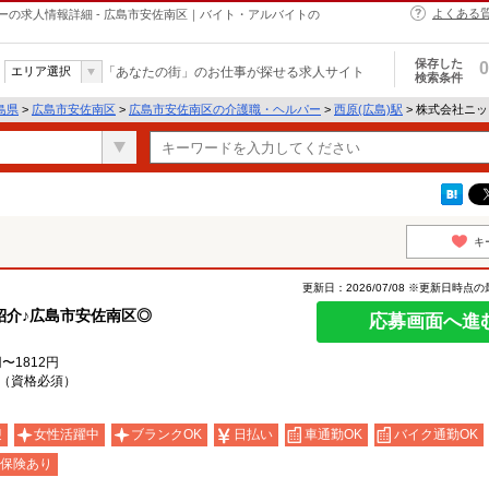
よくある
の求人情報詳細 - 広島市安佐南区｜バイト・アルバイトの
保存した
0
エリア選択
「あなたの街」のお仕事が探せる求人サイト
検索条件
島県
>
広島市安佐南区
>
広島市安佐南区の介護職・ヘルパー
>
西原(広島)駅
> 株式会社ニ
キ
更新日：2026/07/08 ※更新日時点
紹介♪広島市安佐南区◎
応募画面へ進
〜1812円
（資格必須）
迎
女性活躍中
ブランクOK
日払い
車通勤OK
バイク通勤OK
保険あり