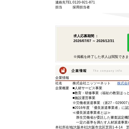
連絡先TEL
0120-921-871
担当
採用担当者
求人応募期間 ：
2026/07/07 ～ 2026/12/31
※掲載を終了した求人は閲覧できま
企業情報
社名
株式会社ニッソーネット
株式会
企業概要
■人材サービス事業
■教育・研修事業（福祉の教室ほっ
■施設運営事業
※労働者派遣事業 （派27－029007）
■2016年度 「優良派遣事業者」に認
≪優良派遣事業者とは≫
厚生労働省が委託した審査認定機
一定の基準を満たす人材派遣事業
本社所在地
[大阪本社]大阪市北区芝田1-4-14 