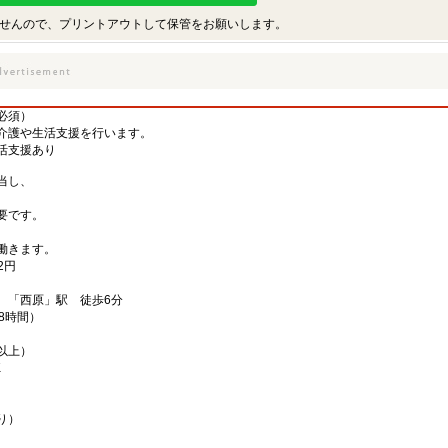
せんので、プリントアウトして保管をお願いします。
必須）
介護や生活支援を行います。
活支援あり
当し、
要です。
、
働きます。
2円
 「西原」駅 徒歩6分
働8時間）
以上）
K
り）