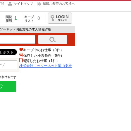
質問
サイトマップ
掲載ご希望のお客様へ
閲覧
キープ
1
0
履歴
リスト
ログイン
ッソーネット岡山支社の求人情報詳細
キープ中のお仕事（0件）
保存した検索条件（
0
件）
閲覧したお仕事（1件）
ープ
株式会社ニッソーネット岡山支社
の最新情報です
む