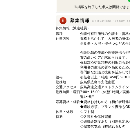
※掲載を終了した求人は閲覧できま
募集情報（派遣社員）
職種
介護付有料施設の介護士（資格
仕事内容
資格を活かして、入居者の身体
※食事・入浴・排せつなどの生
介護記録の作成や医療連携も担
質の高いケアが求められます。
夜勤対応や緊急時の判断力も必
利用者の生活の質を高めるため
専門的な知識と技術を活かして
給与
初任者以上：時給1450円〜181
勤務地
広島県広島市安佐南区
交通アクセス
広島高速交通アストラムライン
勤務時間・曜日
7:00〜16:00（休憩1時間／実
週4〜5日
応募資格・経験
◆資格お持ちの方（初任者研修
◆経験必須。ブランク復帰もO
休日・休暇
シフト制
待遇
◇各種社会保険完備
◇退職金制度あり（別途規定あ
◇残業代支給（時給25％UP）