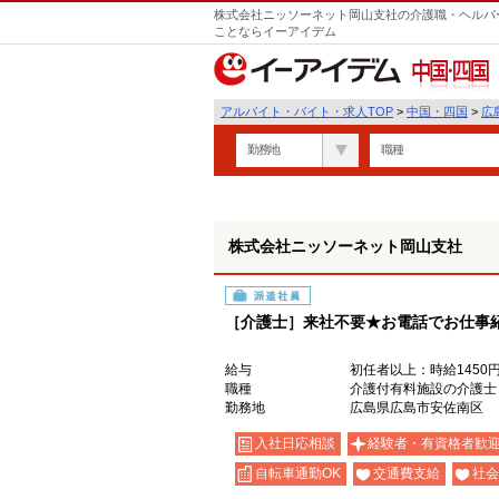
株式会社ニッソーネット岡山支社の介護職・ヘルパー
ことならイーアイデム
中国・四国
アルバイト・バイト・求人TOP
>
中国・四国
>
広
勤務地
職種
株式会社ニッソーネット岡山支社
派遣社員
［介護士］来社不要★お電話でお仕事
給与
初任者以上：時給1450円
職種
介護付有料施設の介護士
勤務地
広島県広島市安佐南区
入社日応相談
経験者・有資格者歓
自転車通勤OK
交通費支給
社会