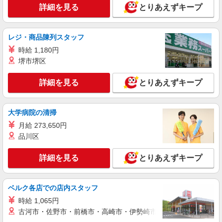
詳細を見る
とりあえずキープ
詳細を見る
キープ
レジ・商品陳列スタッフ
アルバイト
パート
コカ・コーラ ボトラーズジャパン＿広島SC【求人番号：85499】
時給 1,180円
軽作業（リフト）
堺市堺区
時給1800円 【給与支給日】 当月末締め/翌月
25日払い（指定口座へお振込み）
詳細を見る
とりあえずキープ
広島県広島市安佐南区伴西3-2-1
大学病院の清掃
詳細を見る
キープ
月給 273,650円
品川区
アルバイト
パート
コカ・コーラ ボトラーズジャパン＿広島SC【求人番号：85499】
詳細を見る
とりあえずキープ
軽作業（リフト）
時給1800円 【給与支給日】 当月末締め/翌月
25日払い（指定口座へお振込み）
ベルク各店での店内スタッフ
広島県広島市安佐南区伴西3-2-1
時給 1,065円
古河市・佐野市・前橋市・高崎市・伊勢崎市・太田市・館林市・
詳細を見る
キープ