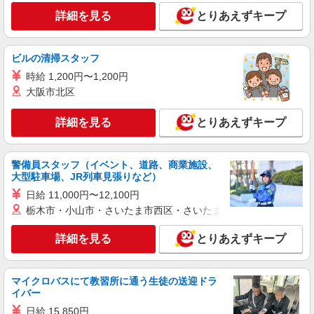
詳細を見る
とりあえずキープ
アルバイト
パート
コカ・コーラ ボトラーズジャパン＿広島SC【求人番号：84031】
軽作業スタッフ
ビルの清掃スタッフ
時給1300円 【給与支給日】 当月末締め/翌月
時給 1,200円〜1,200円
25日払い（指定口座へお振込み）
大阪市北区
広島県広島市安佐南区伴西3-2-1
詳細を見る
とりあえずキープ
詳細を見る
キープ
正社員
警備員スタッフ（イベント、道路、商業施設、
大型駐車場、JR列車見張りなど）
株式会社テクノ・サービス マニュファクチャリング【広島県】
製造スタッフ（組立・加工・目視検査・機械操
日給 11,000円〜12,100円
作など）
栃木市・小山市・さいたま市西区・さいたま市岩槻区・久喜市・
月給190000〜240000円（スキル・経験を考
慮）
詳細を見る
とりあえずキープ
広島県広島市安佐南区 （他にも広島県内に多
数あり） ※勤務地はご希望を考慮の上、ご自宅を
中心に通勤時間120分圏内のエリアとなります。
マイクロバスにて教習所に通う生徒の送迎ドラ
（転勤なし）
イバー
詳細を見る
キープ
日給 15,850円