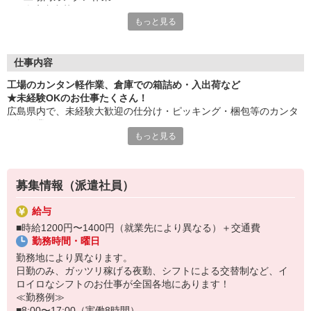
・倉庫内出荷
もっと見る
・ケア施設での配膳
・スーパーマーケットでの惣菜調理 など
≪性別問わずご活躍中！≫
仕事内容
一人ひとりのスキルや希望条件に応じてお仕事ご紹介します！
工場のカンタン軽作業、倉庫での箱詰め・入出荷など
車通勤・バイク通勤OKも多数あり！「交通費支給OK！」
★未経験OKのお仕事たくさん！
自宅から通いやすいお仕事お探しの方もぜひご登録下さい☆
広島県内で、未経験大歓迎の仕分け・ピッキング・梱包等のカンタ
ン軽作業あります！
★即払いサービスあり
もっと見る
勤務実績に応じて給与の一部を給料日前にお支払いOK
お気軽に当社担当までお問い合わせください。（当社規定あり）
※原則月払いでの給与支払です。
募集情報（派遣社員）
＜あんしん資格取得制度＞
就業中の方にはフォークリフト・クレーン・玉掛け・溶接の資格
給与
取得を全力サポート！講習料・受験料を全額当社負担します。
■時給1200円〜1400円（就業先により異なる）＋交通費
勤務時間・曜日
勤務地により異なります。
日勤のみ、ガッツリ稼げる夜勤、シフトによる交替制など、イ
ロイロなシフトのお仕事が全国各地にあります！
≪勤務例≫
■8:00〜17:00（実働8時間）