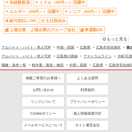
未経験歓迎
ミドル（40代～）活躍中
エルダー（50代～）活躍中
シニア（60代～）活躍中
給与前払いOK
土日祝休み
上場企業・上場企業のグループ会社
車通勤OK
もっと見る
アルバイト・バイト・求人TOP
中国・四国
広島県
広島市安佐南区
株
アルバイト・バイト・求人TOP
広島県の路線
アストラムライン
大町(広島
職種・条件一覧
軽作業・製造・物流
中国・四国
広島県
広島市安佐南
掲載ご希望のお客様へ
よくある質問
お問い合わせ
利用規約
リンクについて
プライバシーポリシー
Cookieポリシー
個人情報保護方針
メールサービスについて
サイト運営会社