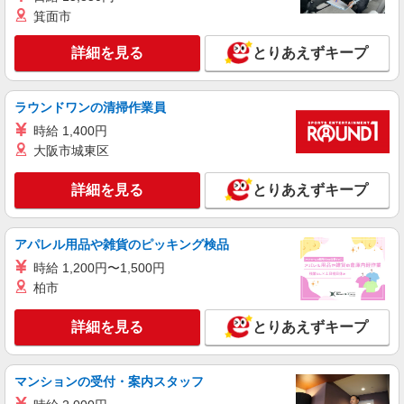
箕面市
派遣社員
株式会社テクノ・サービス/お仕事No/0897173
詳細を見る
とりあえずキープ
ピッキング・洗浄
時給1250円交通費全額支給
広島県広島市安佐南区 ＊車・バイク通勤OK
ラウンドワンの清掃作業員
時給 1,400円
詳細を見る
キープ
大阪市城東区
派遣社員
詳細を見る
とりあえずキープ
株式会社テクノ・サービス/お仕事No/0805437
製品の検査・梱包
アパレル用品や雑貨のピッキング検品
時給1170円交通費全額支給
時給 1,200円〜1,500円
広島県広島市安佐南区 ＊車・バイク通勤OK
柏市
詳細を見る
キープ
詳細を見る
とりあえずキープ
派遣社員
株式会社テクノ・サービス/お仕事No/0854963
マンションの受付・案内スタッフ
パック詰め・陳列など