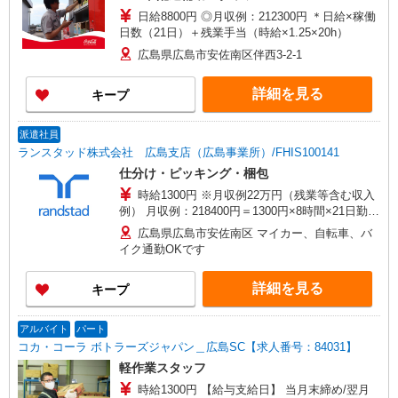
日給8800円 ◎月収例：212300円 ＊日給×稼働
日数（21日）＋残業手当（時給×1.25×20h）
広島県広島市安佐南区伴西3-2-1
詳細を見る
キープ
派遣社員
ランスタッド株式会社 広島支店（広島事業所）/FHIS100141
仕分け・ピッキング・梱包
時給1300円 ※月収例22万円（残業等含む収入
例） 月収例：218400円＝1300円×8時間×21日勤務
の場合＋残業代、交通費別途支給 ※交通費実費支
広島県広島市安佐南区 マイカー、自転車、バ
給／当社規定あり。
イク通勤OKです
詳細を見る
キープ
アルバイト
パート
コカ・コーラ ボトラーズジャパン＿広島SC【求人番号：84031】
軽作業スタッフ
時給1300円 【給与支給日】 当月末締め/翌月