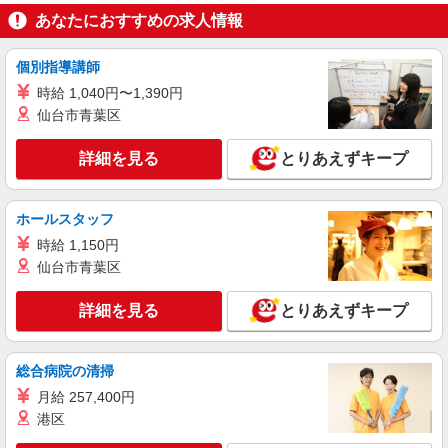
あなたにおすすめの求人情報
詳細を見る
キープ
個別指導講師
アルバイト
パート
時給 1,040円〜1,390円
コカ・コーラ ボトラーズジャパン＿広島SC【求人番号：85499】
仙台市青葉区
軽作業（リフト）
時給1800円 【給与支給日】 当月末締め/翌月
詳細を見る
とりあえずキープ
25日払い（指定口座へお振込み）
広島県広島市安佐南区伴西3-2-1
ホールスタッフ
詳細を見る
キープ
時給 1,150円
仙台市青葉区
アルバイト
パート
コカ・コーラ ボトラーズジャパンベンディング＿広島SC【求人番
詳細を見る
とりあえずキープ
号：84508】
仕分け・シール貼り、品出し（ピッキング）、
イベントスタッフ
総合病院の清掃
時給1300円 【給与支給日】 当月末締め/翌月
月給 257,400円
25日払い（指定口座へお振込み）
港区
広島県広島市安佐南区伴西3-2-1