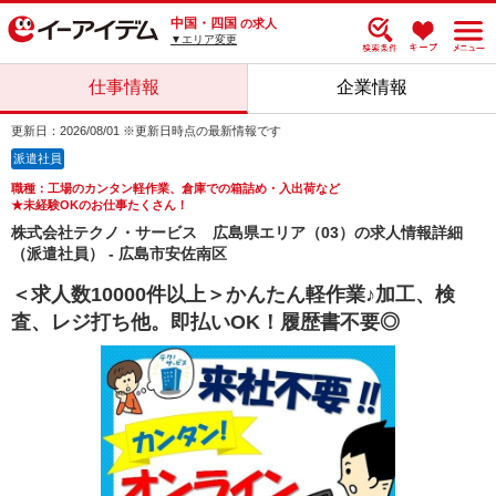
中国・四国
の求人
▼エリア変更
仕事情報
企業情報
更新日：2026/08/01 ※更新日時点の最新情報です
派遣社員
職種：工場のカンタン軽作業、倉庫での箱詰め・入出荷など
★未経験OKのお仕事たくさん！
株式会社テクノ・サービス 広島県エリア（03）の求人情報詳細
（派遣社員） - 広島市安佐南区
＜求人数10000件以上＞かんたん軽作業♪加工、検
査、レジ打ち他。即払いOK！履歴書不要◎