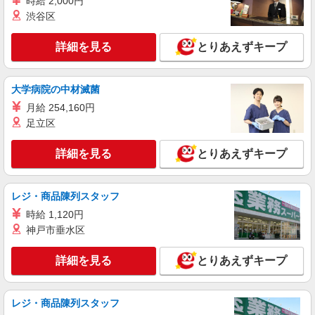
時給 2,000円
時給1150円交通費全額支給
渋谷区
広島県広島市安佐南区 ＊車・バイク通勤OK
詳細を見る
とりあえずキープ
詳細を見る
キープ
大学病院の中材滅菌
派遣社員
株式会社テクノ・サービス/お仕事No/0917709
月給 254,160円
麺の袋詰め作業
足立区
時給1200円交通費全額支給
詳細を見る
とりあえずキープ
広島県広島市安佐南区 ＊車・バイク通勤OK
詳細を見る
キープ
レジ・商品陳列スタッフ
時給 1,120円
派遣社員
神戸市垂水区
株式会社テクノ・サービス/お仕事No/0793121
飲料水のピッキング
詳細を見る
とりあえずキープ
時給1300円 月収例：218400円以上（残業・休
日出勤手当て等が含まれています） 交通費全額支
給
広島県広島市安佐南区 ＊車・バイク通勤OK
レジ・商品陳列スタッフ