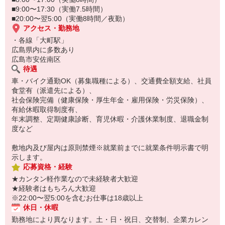
■9:00〜17:30（実働7.5時間）
■20:00〜翌5:00（実働8時間／夜勤）
アクセス・勤務地
・各線「大町駅」
広島県内に多数あり
広島市安佐南区
待遇
車・バイク通勤OK（募集職種による）、交通費全額支給、社員
食堂有（派遣先による）、
社会保険完備（健康保険・厚生年金・雇用保険・労災保険）、
有給休暇取得制度有、
年末調整、定期健康診断、育児休暇・介護休業制度、退職金制
度など
敷地内及び屋内は原則禁煙※就業前までに就業条件明示書で明
示します。
応募資格・経験
★カンタン軽作業なので未経験者大歓迎
★経験者はもちろん大歓迎
※22:00〜翌5:00を含むお仕事は18歳以上
休日・休暇
勤務地により異なります。土・日・祝日、交替制、企業カレン