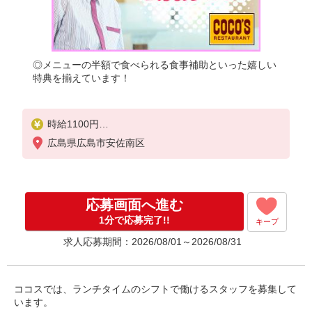
◎メニューの半額で食べられる食事補助といった嬉しい
特典を揃えています！
時給1100円
※22:00〜翌5:00：時給1375円
広島県広島市安佐南区
※高校生時給1100円
■【土日祝加給】
土日祝は1時間当たり＋100円
応募画面へ進む
■特別手当
1分で応募完了!!
キープ
早朝手当（5:00〜8:00）時給＋150円
求人応募期間：2026/08/01～2026/08/31
ココスでは、ランチタイムのシフトで働けるスタッフを募集して
います。