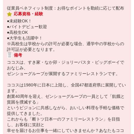
従業員ベネフィット制度：お得なポイントを勤続に応じて配布
応募資格・経験
●未経験OK！
●バイトデビュー歓迎
●高校生OK
●大学生も活躍中！
※高校生は学校からの許可が必要な場合、通学中の学校からの
許可証が必要となります。
備考
ココスは、すき家・なか卯・ジョリーパスタ・ビッグボーイで
おなじみ、
ゼンショーグループが展開するファミリーレストランです。
ココスは1980年に日本に上陸し、全国47都道府県に展開してい
ます。
創業40周年を迎え、ゼンショーグループの一員として「飢餓と
貧困を撲滅する」
というビジョンに共感しながら、おいしい料理を手軽な価格で
提供してきました。
これからも「断トツ日本一のファミリーレストラン」を目指
し、お客様に笑顔と
幸せを届けるお仕事を一緒にしていきませんか？あなたもココ