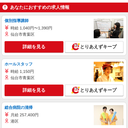
アルバイト
パート
あなたにおすすめの求人情報
丸亀製麺イオンモール広島祇園店
キッチン・ホールスタッフ（ランチタイム）
個別指導講師
時給1200円〜
時給 1,040円〜1,390円
広島県広島市安佐南区祇園３－２－１イオンモ
仙台市青葉区
ール広島祇園３Ｆ
詳細を見る
とりあえずキープ
詳細を見る
キープ
パート
ホールスタッフ
広島中筋ケアセンターそよ風：RO45954
時給 1,150円
調理スタッフ
仙台市青葉区
【時給】1,100円〜1,200円 ▼下記別途支給 通
勤手当 年末年始手当：380円/時 ※12/300時〜
詳細を見る
1/324時 寸志あり：年2回（6月・12月） ※業績に
とりあえずキープ
広島県広島市安佐南区中筋一丁目15番10号
よる
詳細を見る
キープ
総合病院の清掃
月給 257,400円
港区