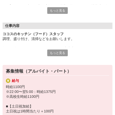
子育てとお仕事の両立を応援する環境が整っており、扶養内で無
もっと見る
理なく働けるので、
家庭とのバランスを大切にしたい方にぴったりです。
シフトは柔軟に対応でき、急な予定変更にも安心。未経験でも丁
仕事内容
寧にサポートするので、
ココスのキッチン（フード）スタッフ
安心してスタートできます。
調理、盛り付け、清掃などをお願いします。
子育て中のあなたにこそ、働きやすい環境を提供します！ぜひお
包丁が使えない・・・そんなあなたも大丈夫！
気軽にご応募ください。
もっと見る
まずは盛り付けやお皿洗いなどからお任せするので
徐々に雰囲気に慣れていきましょう。
すき家・はま寿司など、ゼンショーグループで使える割引制度あ
り。
ゆくゆくはハンバーグやスパゲッティなどのメニューも担当してい
募集情報（アルバイト・パート）
ただきます。
（マニュアルあり）
給与
時給1100円
※22:00〜翌5:00：時給1375円
※高校生時給1100円
■【土日祝加給】
土日祝は1時間当たり＋100円