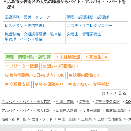
広島市安佐南区の人気の職種からバイト・アルバイト・パートを
探す
医療事務・受付・クラーク
調理・調理補助・調理師
レストラン・専門料理店
エステ・リフレクソロジー
施設警備・交通誘導警備・駐車輪
栄養士・管理栄養士
場管理・イベント警備
調理・調理補助・調理師
未経験歓迎
高校生OK
フリーター歓迎
週2～3日勤務OK
短時間勤務（1日4h以内）OK
扶養内勤務OK
交通費支給
社会保険あり
まかない・食事補助
もっと見る
アルバイト・バイト・求人TOP
中国・四国
広島県
広島市安佐南区
C
アルバイト・バイト・求人TOP
広島県の路線
ＪＲ可部線
梅林(広島)駅
職種・条件一覧
飲食・フード
中国・四国
広島県
広島市安佐南区
C