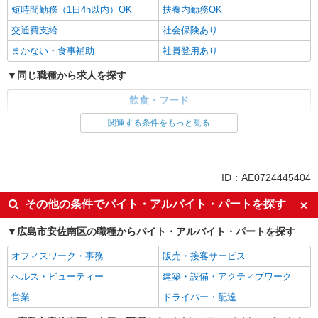
短時間勤務（1日4h以内）OK
扶養内勤務OK
交通費支給
社会保険あり
まかない・食事補助
社員登用あり
同じ職種から求人を探す
飲食・フード
調理・調理補助・調理師
関連する条件をもっと見る
同じ特徴から求人を探す
未経験歓迎
高校生OK
ID：AE0724445404
週2～3日勤務OK
短時間勤務（1日4h以内）OK
その他の条件でバイト・アルバイト・パートを探す
扶養内勤務OK
交通費支給
広島市安佐南区の職種からバイト・アルバイト・パートを探す
社会保険あり
まかない・食事補助
社員登用あり
オフィスワーク・事務
販売・接客サービス
ヘルス・ビューティー
建築・設備・アクティブワーク
営業
ドライバー・配達