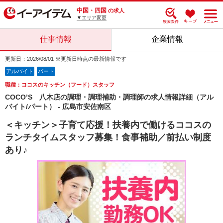
中国・四国
の求人
▼エリア変更
仕事情報
企業情報
更新日：2026/08/01 ※更新日時点の最新情報です
アルバイト
パート
職種：ココスのキッチン（フード）スタッフ
COCO’S 八木店の調理・調理補助・調理師の求人情報詳細（アル
バイト/パート） - 広島市安佐南区
＜キッチン＞子育て応援！扶養内で働けるココスの
ランチタイムスタッフ募集！食事補助／前払い制度
あり♪