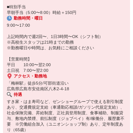
■特別手当
早朝手当（5:00〜8:00）時給＋150円
勤務時間・曜日
9:00〜17:00
上記時間内で週2回〜、1日3時間〜OK（シフト制）
※高校生スタッフは21時までの勤務
※勤務曜日や時間は、お気軽にご相談ください
【営業時間】
平日 10:00〜翌2:00
土日祝 7:00〜翌2:00
アクセス・勤務地
「梅林駅」徒歩5分/可部街道沿い
広島県広島市安佐南区八木2-4-18
待遇
すき家・はま寿司など、ゼンショーグループで使える割引制度
あり、交通費規定支給（車通勤応相談/ガソリン代規定支給）、
社会保険完備、昇給制度、正社員登用制度、食事補助、制服貸
与、敷地内禁煙、前払制度（ジョブペイ）有/稼働分、履歴書不
要 ※労働組合加入（ユニオンショップ制）あり、定年制度あ
り（65歳）