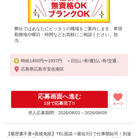
弊社ではあなたにピッタリの職場をご案内します。希望
勤務地や曜日・時間などお気軽にご相談ください。担
当...
時給1450円〜1937円 ＜日払い有/週払い有/交通費
全支給(ガソリン代含む)＞
広島県広島市安佐南区
応募画面へ進む
1分で応募完了!!
キープ
求人応募期間：2026/08/01～2026/08/09
【履歴書不要×面接免除】TEL面談⇒最短3日で仕事開始可！別途