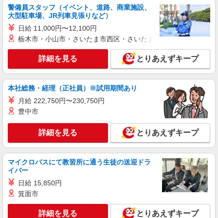
通費全支給(ガソリン代含む)＞
警備員スタッフ（イベント、道路、商業施設、
大型駐車場、JR列車見張りなど）
広島市安佐南区
日給 11,000円〜12,100円
詳細を見る
キープ
栃木市・小山市・さいたま市西区・さいたま市岩槻区・久喜市・
詳細を見る
とりあえずキープ
派遣社員
株式会社kotrio /●HR-H-1878357
＜デイサービス/上安駅＞面接なし！最短3日で
本社総務・経理（正社員）※試用期間あり
仕事スタート可◎
月給 222,750円〜230,750円
時給1450円〜1937円 ＜日払い有/週払い有/交
通費全支給(ガソリン代含む)＞
豊中市
広島市安佐南区内に多数
詳細を見る
とりあえずキープ
詳細を見る
キープ
マイクロバスにて教習所に通う生徒の送迎ドラ
派遣社員
イバー
株式会社ブレイブ（マイナビグループ）/MD34
日給 15,850円
介護スタッフ ◆デイサービス、サービス付き
箕面市
高齢者向け住宅、グループホームなど様々な勤
務先から選べます。
未経験：時給1250〜1450円（資格・経験によ
詳細を見る
とりあえずキープ
る） 経験者：時給1450〜1650円（資格・経験によ