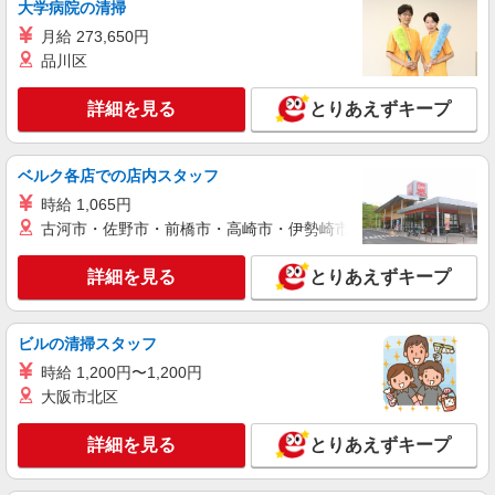
大学病院の清掃
通費全支給(ガソリン代含む)＞
月給 273,650円
安佐南区
品川区
詳細を見る
キープ
詳細を見る
とりあえずキープ
派遣社員
株式会社kotrio /●HR-H-2078497
ベルク各店での店内スタッフ
＼収入アップを全面サポート／小規模デイ
時給 1,065円
STAFF|資格支援制度あり
古河市・佐野市・前橋市・高崎市・伊勢崎市・太田市・館林市・
時給1350円〜1937円 ＜日払い有/週払い有/交
通費全支給(ガソリン代含む)＞
詳細を見る
とりあえずキープ
広島市安佐南区
詳細を見る
キープ
ビルの清掃スタッフ
時給 1,200円〜1,200円
派遣社員
大阪市北区
株式会社kotrio /●HR-H-2077509
上安*デイでの生活補助☆新たなスキルを身に
詳細を見る
とりあえずキープ
つけて長く働く♪
時給1350円〜1937円 ＜日払い有/週払い有/交