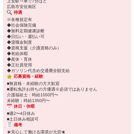
上安駅⇒車で7分ほど
広島市安佐南区
待遇
※各種規定有
◆社会保険完備
◆無料定期健康診断
◆日払い・週払い可
◆退職金制度
◆資格支援（介護資格のみ）
◆有給休暇
◆産休・育休
◆正社員登用
◆ガソリン代含め交通費全額支給
応募資格・経験
■無資格・未経験の方大歓迎
■運転免許お持ちの方優遇※必須ではありません
介護福祉士：時給1550円〜
未経験：時給1350円〜
休日・休暇
■週2〜4日休み
■土日休み相談可
備考
★安心して働ける環境が大切★