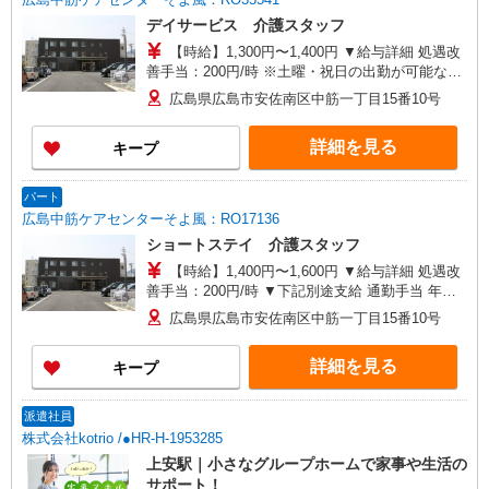
デイサービス 介護スタッフ
【時給】1,300円〜1,400円 ▼給与詳細 処遇改
善手当：200円/時 ※土曜・祝日の出勤が可能な方
は給与優遇 ▼下記別途支給 通勤手当 年末年始手
広島県広島市安佐南区中筋一丁目15番10号
当：380円/時 寸志あり：年2回（6月・12月） ※
業績による ※処遇改善手当は試用期間中(3ヶ月)は
詳細を見る
キープ
支給なし
パート
広島中筋ケアセンターそよ風：RO17136
ショートステイ 介護スタッフ
【時給】1,400円〜1,600円 ▼給与詳細 処遇改
善手当：200円/時 ▼下記別途支給 通勤手当 年末
年始手当：380円/時 寸志あり：年2回（6月・12
広島県広島市安佐南区中筋一丁目15番10号
月） ※業績による ※処遇改善手当は試用期間中(3
ヶ月)は支給なし
詳細を見る
キープ
派遣社員
株式会社kotrio /●HR-H-1953285
上安駅｜小さなグループホームで家事や生活の
サポート！