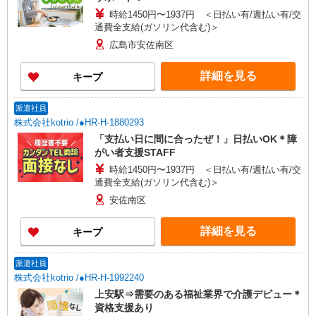
時給1450円〜1937円 ＜日払い有/週払い有/交
通費全支給(ガソリン代含む)＞
広島市安佐南区
詳細を見る
キープ
派遣社員
株式会社kotrio /●HR-H-1880293
「支払い日に間に合ったぜ！」日払いOK＊障
がい者支援STAFF
時給1450円〜1937円 ＜日払い有/週払い有/交
通費全支給(ガソリン代含む)＞
安佐南区
詳細を見る
キープ
派遣社員
株式会社kotrio /●HR-H-1992240
上安駅⇒需要のある福祉業界で介護デビュー＊
資格支援あり