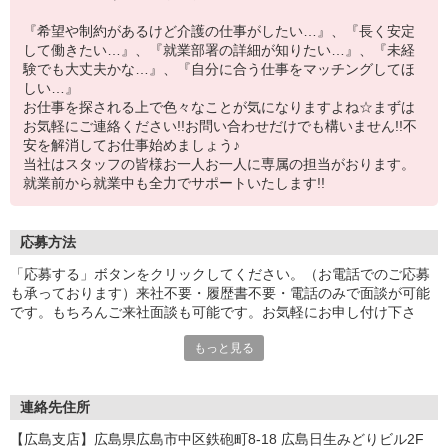
『希望や制約があるけど介護の仕事がしたい…』、『長く安定
して働きたい…』、『就業部署の詳細が知りたい…』、『未経
験でも大丈夫かな…』、『自分に合う仕事をマッチングしてほ
しい…』
お仕事を探される上で色々なことが気になりますよね☆まずは
お気軽にご連絡ください!!お問い合わせだけでも構いません!!不
安を解消してお仕事始めましょう♪
当社はスタッフの皆様お一人お一人に専属の担当がおります。
就業前から就業中も全力でサポートいたします!!
応募方法
「応募する」ボタンをクリックしてください。（お電話でのご応募
も承っております）来社不要・履歴書不要・電話のみで面談が可能
です。もちろんご来社面談も可能です。お気軽にお申し付け下さ
い。
もっと見る
連絡先住所
【広島支店】広島県広島市中区鉄砲町8-18 広島日生みどりビル2F