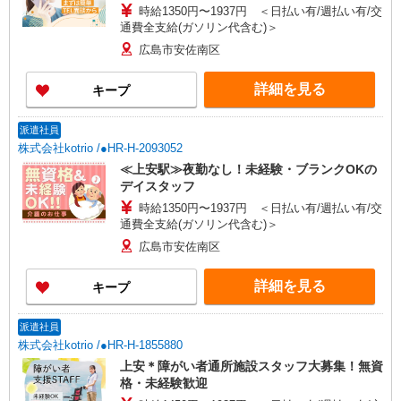
時給1350円〜1937円 ＜日払い有/週払い有/交
通費全支給(ガソリン代含む)＞
広島市安佐南区
詳細を見る
キープ
派遣社員
株式会社kotrio /●HR-H-2093052
≪上安駅≫夜勤なし！未経験・ブランクOKの
デイスタッフ
時給1350円〜1937円 ＜日払い有/週払い有/交
通費全支給(ガソリン代含む)＞
広島市安佐南区
詳細を見る
キープ
派遣社員
株式会社kotrio /●HR-H-1855880
上安＊障がい者通所施設スタッフ大募集！無資
格・未経験歓迎