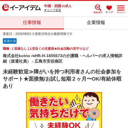
中国・四国
の求人
▼エリア変更
仕事情報
企業情報
更新日：2026/08/03 ※更新日時点の最新情報です
派遣社員
職種：[ 面接なし ]上安近くの支援員★社会活動の見守りなど
株式会社kotrio /●HR-H-1855673の介護職・ヘルパーの求人情報詳
細（派遣社員） - 広島市安佐南区
未経験歓迎≫障がいを持つ利用者さんの社会参加を
サポート★面接無/お試し短期２ヶ月〜OK/有給休暇
あり