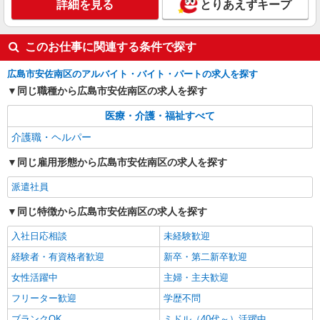
通費全支給(ガソリン代含む)＞
詳細を見る
とりあえずキープ
広島市安佐南区
このお仕事に関連する条件で探す
詳細を見る
キープ
広島市安佐南区のアルバイト・バイト・パートの求人を探す
派遣社員
同じ職種から広島市安佐南区の求人を探す
株式会社kotrio /●HR-H-2077242
毎日通うのが楽しみになる＊ホテルのような美
医療・介護・福祉すべて
しいサ高住のSTAFF
介護職・ヘルパー
時給1350円〜1937円 ＜日払い有/週払い有/交
通費全支給(ガソリン代含む)＞
同じ雇用形態から広島市安佐南区の求人を探す
広島市安佐南区｜伴駅が最寄り
派遣社員
詳細を見る
キープ
同じ特徴から広島市安佐南区の求人を探す
入社日応相談
未経験歓迎
経験者・有資格者歓迎
新卒・第二新卒歓迎
女性活躍中
主婦・主夫歓迎
フリーター歓迎
学歴不問
ブランクOK
ミドル（40代～）活躍中