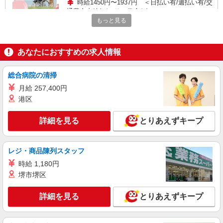
時給1450円〜1937円 ＜日払い有/週払い有/交
通費全支給(ガソリン代含む)＞
もっと見る
広島市安佐南区
詳細を見る
キープ
あなたにおすすめの求人情報
派遣社員
総合病院の清掃
株式会社kotrio /●HR-H-2077454
月給 257,400円
安芸長束★未経験OKの人間関係に悩まない職
港区
場へ★サ高住スタッフ
時給1350円〜1937円 ＜日払い有/週払い有/交
詳細を見る
とりあえずキープ
通費全支給(ガソリン代含む)＞
広島市安佐南区｜安芸長束駅が最寄り
レジ・商品陳列スタッフ
詳細を見る
キープ
時給 1,180円
堺市堺区
派遣社員
株式会社kotrio /●HR-H-1878356
詳細を見る
とりあえずキープ
＜デイサービス/下祇園駅＞面接なし！最短3日
で仕事スタート可◎
時給1450円〜1937円 ＜日払い有/週払い有/交