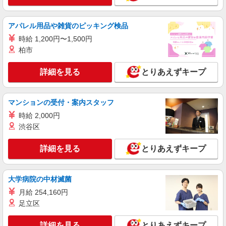
る） ◎月収例 時給1650円×1日8時間×22日（週5
広島県広島市安佐南区 【最寄駅】 ◆各線「大
日）＝29万400円 ◆昇給あり ◆支払い方法 ※日払
町駅」 ◆JR可部線「安芸長束駅」 ◆アストラム
アパレル用品や雑貨のピッキング検品
い/週払い/月払い対応も可能です。詳しくは面談時
ライン「大塚駅」 ★その他、近隣に多数勤務地あ
にご相談ください。 ◆交通費：別途全額支給 ※当
時給 1,200円〜1,500円
ります！
詳細を見る
キープ
社規定あり
柏市
派遣社員
詳細を見る
とりあえずキープ
株式会社kotrio /●HR-H-1880294
「支払い日に間に合ったぜ！」日払いOK＊障
がい者支援STAFF
マンションの受付・案内スタッフ
時給1450円〜1937円 ＜日払い有/週払い有/交
時給 2,000円
通費全支給(ガソリン代含む)＞
渋谷区
広島市安佐南区内に多数
詳細を見る
とりあえずキープ
詳細を見る
キープ
派遣社員
大学病院の中材滅菌
株式会社kotrio /●HR-H-1991475
月給 254,160円
上安＊グループホームSTAFF＊生活のサポー
足立区
ト業務を担当
時給1350円〜1937円 ＜日払い有/週払い有/交
詳細を見る
とりあえずキープ