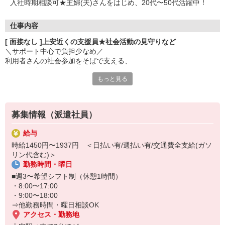
入社時期相談可★主婦(夫)さんをはじめ、20代〜50代活躍中！
仕事内容
[ 面接なし ]上安近くの支援員★社会活動の見守りなど
＼サポート中心で負担少なめ／
利用者さんの社会参加をそばで支える、
障がい者支援員さん急募！
もっと見る
▼シゴト内容
・軽作業の見守り
・ボランティア活動の付き添い
募集情報（派遣社員）
・介助サポート
・送迎（希望者のみ） など
給与
時給1450円〜1937円 ＜日払い有/週払い有/交通費全支給(ガソ
特別な経験は必要ありません。
リン代含む)＞
「誰かの役に立ちたい」
勤務時間・曜日
その気持ちが立派な応募資格です♪
■週3〜希望シフト制（休憩1時間）
・8:00〜17:00
・9:00〜18:00
⇒他勤務時間・曜日相談OK
アクセス・勤務地