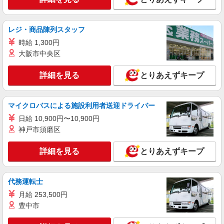
通費全支給(ガソリン代含む)＞
広島市安佐南区
レジ・商品陳列スタッフ
詳細を見る
キープ
時給 1,300円
大阪市中央区
派遣社員
株式会社kotrio /●HR-H-2078479
詳細を見る
とりあえずキープ
上安駅のデイサービス★残業なし♪日勤のみ◎
夜はおうち時間
マイクロバスによる施設利用者送迎ドライバー
時給1350円〜1937円 ＜日払い有/週払い有/交
通費全支給(ガソリン代含む)＞
日給 10,900円〜10,900円
広島市安佐南区
神戸市須磨区
詳細を見る
キープ
詳細を見る
とりあえずキープ
派遣社員
代務運転士
株式会社kotrio /●HR-H-2077476
向かう先は笑顔の待つ場所！デイサービスのサ
月給 253,500円
ポート＆送迎STAFF
豊中市
時給1350円〜1937円 ＜日払い有/週払い有/交