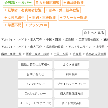
介護職・ヘルパー
入社日応相談
未経験歓迎
経験者・有資格者歓迎
新卒・第二新卒歓迎
女性活躍中
主婦・主夫歓迎
フリーター歓迎
学歴不問
ブランクOK
もっと見る
アルバイト・バイト・求人TOP
中国・四国
広島県
広島市安佐南区
株式
アルバイト・バイト・求人TOP
広島県の路線
アストラムライン
上安駅
職種・条件一覧
医療・介護・福祉
中国・四国
広島県
広島市安佐南区
掲載ご希望のお客様へ
よくある質問
お問い合わせ
利用規約
リンクについて
プライバシーポリシー
Cookieポリシー
個人情報保護方針
メールサービスについて
サイト運営会社