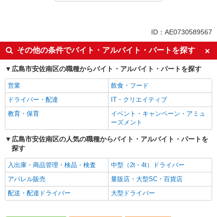
同じ特徴から求人を探す
未経験歓迎
ミドル（40代～）活躍中
ID：AE0730589567
ボーナス・賞与あり
車通勤OK
その他の条件でバイト・アルバイト・パートを探す
交通費支給
社会保険あり
広島市安佐南区の職種からバイト・アルバイト・パートを探す
産休・育休取得実績あり
営業
飲食・フード
ドライバー・配達
IT・クリエイティブ
教育・保育
イベント・キャンペーン・アミュ
ーズメント
広島市安佐南区の人気の職種からバイト・アルバイト・パートを
探す
入出庫・商品管理・検品・検査
中型（2t・4t）ドライバー
アパレル販売
量販店・大型SC・百貨店
配送・配達ドライバー
大型ドライバー