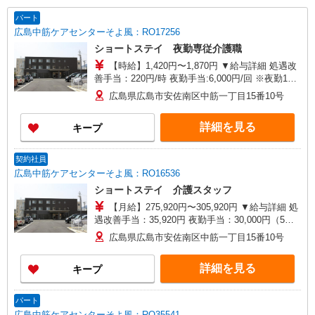
パート
広島中筋ケアセンターそよ風：RO17256
ショートステイ 夜勤専従介護職
【時給】1,420円〜1,870円 ▼給与詳細 処遇改
善手当：220円/時 夜勤手当:6,000円/回 ※夜勤1回
あたり28,720〜35,920円（処遇改善手当含） 准看
広島県広島市安佐南区中筋一丁目15番10号
護士・正看護師：時給1,400円〜 ▼下記別途支給
通勤手当 年末年始手当：380円/時 寸志あり：年2
詳細を見る
キープ
回（6月・12月） ※業績による ※処遇改善手当は
試用期間中(3ヶ月)は支給なし
契約社員
広島中筋ケアセンターそよ風：RO16536
ショートステイ 介護スタッフ
【月給】275,920円〜305,920円 ▼給与詳細 処
遇改善手当：35,920円 夜勤手当：30,000円（5回
分） ※6回目以降は1回6,000円支給 ▼下記別途支
広島県広島市安佐南区中筋一丁目15番10号
給 通勤手当 年末年始手当：380円/時 ※12/300
時〜1/324時 寸志あり：年2回（6月・12月） ※業
詳細を見る
キープ
績による 特別報酬：平均34.1万円（最高額135万
円） ※2025年6月支給実績 ※処遇改善手当は試用
期間中(3ヶ月)は支給なし
パート
広島中筋ケアセンターそよ風：RO35541