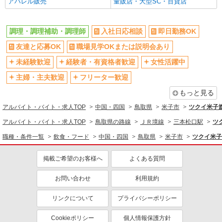
アパレル販売
量販店・大型SC・百貨店
調理・調理補助・調理師
入社日応相談
即日勤務OK
友達と応募OK
職場見学OKまたは説明会あり
未経験歓迎
経験者・有資格者歓迎
女性活躍中
主婦・主夫歓迎
フリーター歓迎
もっと見る
アルバイト・バイト・求人TOP
中国・四国
鳥取県
米子市
ツクイ米子
アルバイト・バイト・求人TOP
鳥取県の路線
ＪＲ境線
三本松口駅
ツ
職種・条件一覧
飲食・フード
中国・四国
鳥取県
米子市
ツクイ米子
掲載ご希望のお客様へ
よくある質問
お問い合わせ
利用規約
リンクについて
プライバシーポリシー
Cookieポリシー
個人情報保護方針