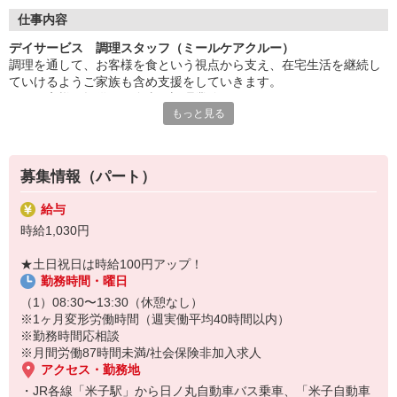
◇長く安心して働ける環境づくり
・ツクイ独自の福祉厚生制度でプライベートも充実
仕事内容
・子育てサポート企業として「くるみん認定」の取得
デイサービス 調理スタッフ（ミールケアクルー）
・子育て支援の福利厚生制度あり！子育てと仕事の両立を応援◎
調理を通して、お客様を食という視点から支え、在宅生活を継続し
・スタッフ何でも相談窓口やライフキャリア相談など、各相談窓
ていけるようご家族も含め支援をしていきます。
口あり
※お客様に提供する食事の調理業務
もっと見る
※食器洗浄
◇頑張った分、スタッフに還元！
※食材の発注など
・2024年冬季賞与からインセンティブ賞与を導入
※提供食事数:22人分
・パートは特別手当の支給あり
※1日の作業人数:1人
募集情報（パート）
★＼サービス・職種の魅力／
給与
食材の硬さや大きさなど、お客様の状態に合わせた食事を提供して
時給1,030円
います。
咀嚼や嚥下機能の低下した方でも、いつまでも自分の力で食べるこ
★土日祝日は時給100円アップ！
とを支援し、豊かな人生を送れるよう寄り添うことができる仕事で
勤務時間・曜日
す。
衛生管理や調理実技は、基本から丁寧にお伝えするので、ブランク
（1）08:30〜13:30（休憩なし）
のある方も安心してスタートできます。
※1ヶ月変形労働時間（週実働平均40時間以内）
※勤務時間応相談
※月間労働87時間未満/社会保険非加入求人
アクセス・勤務地
・JR各線「米子駅」から日ノ丸自動車バス乗車、「米子自動車