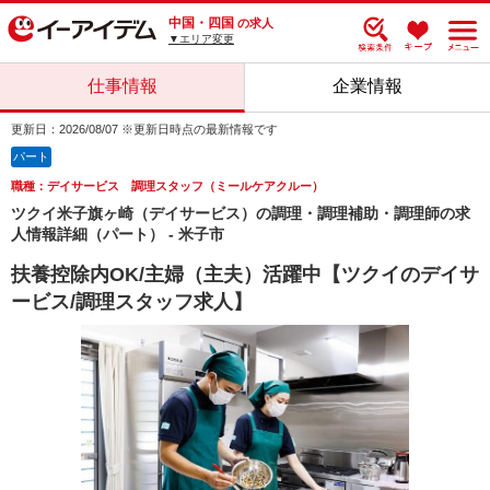
中国・四国
の求人
▼エリア変更
仕事情報
企業情報
更新日：2026/08/07 ※更新日時点の最新情報です
パート
職種：デイサービス 調理スタッフ（ミールケアクルー）
ツクイ米子旗ヶ崎（デイサービス）の調理・調理補助・調理師の求
人情報詳細（パート） - 米子市
扶養控除内OK/主婦（主夫）活躍中【ツクイのデイサ
ービス/調理スタッフ求人】