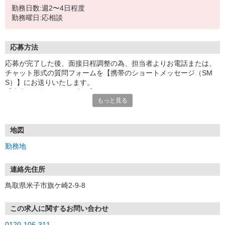
勤務日数:週2〜4日程度
勤務曜日:応相談
応募方法
応募が完了した後、面接日程調整の為、担当者よりお電話または、
チャット形式の質問フォームを【携帯のショートメッセージ（SM
S）】にお送りいたします。
【応募から採用までの流れ】
もっと見る
1.応募…Webもしくはお電話より応募ください。
2.面接…ご質問や働き方の相談も受け付けます。
※面接時に適性検査＋実技試験を実施
※実技試験はドライバーの職種のみとなります。
地図
3.採用…入社日はご相談に応じます。
勤務地
連絡先住所
鳥取県米子市旗ケ崎2-9-8
この求人に関するお問い合わせ
0120-106-311