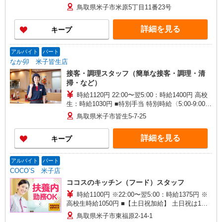
鳥取県米子市米原5丁目11番23号
詳細を見る
キープ
アルバイト
パート
なか卯 米子皆生店
接客・調理スタッフ（簡単な接客・調理・清
掃・など）
時給1120円 22:00〜翌5:00：時給1400円 高校
生：時給1030円 ■特別手当 特別時給〈5:00-9:00も
深夜時給と同額〉
鳥取県米子市皆生5-7-25
詳細を見る
キープ
アルバイト
パート
COCO’S 米子店
ココスのキッチン（フード）スタッフ
時給1100円 ※22:00〜翌5:00：時給1375円 ※
高校生時給1050円 ■【土日祝加給】 土日祝は1時
間当たり＋100円 ■特別手当 早朝手当（5:00〜
鳥取県米子市東福原2-14-1
8:00）時給＋200円