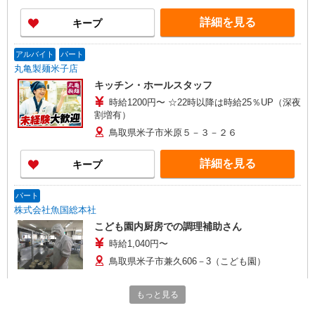
詳細を見る
キープ
アルバイト
パート
丸亀製麺米子店
キッチン・ホールスタッフ
時給1200円〜 ☆22時以降は時給25％UP（深夜
割増有）
鳥取県米子市米原５－３－２６
詳細を見る
キープ
パート
株式会社魚国総本社
こども園内厨房での調理補助さん
時給1,040円〜
鳥取県米子市兼久606－3（こども園）
詳細を見る
キープ
もっと見る