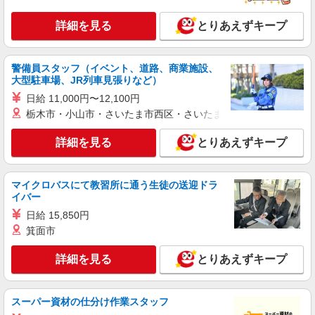
日給月給190,500円 ＊試用期間あり：同条件
鳥取県米子市彦名町（介護付有料老人ホーム）
詳細を見る
とりあえずキープ
詳細を見る
キープ
警備員スタッフ（イベント、道路、商業施設、
大型駐車場、JR列車見張りなど）
アルバイト
パート
日給 11,000円〜12,100円
めん壱や グランワールドカップ米子店（1100478）
栃木市・小山市・さいたま市西区・さいたま市岩槻区・久喜市・
キッチンスタッフ
時給1450円以上 オープニング時給：10月末ま
詳細を見る
とりあえずキープ
で＋２００円アップ（時給１２５０円＋２００円
＝１４５０円） 給料前払い：勤務実績の7割まで
鳥取県米子市熊党331-12
可能（月間の上限3万円）
マイクロバスにて教習所に通う生徒の送迎ドラ
イバー
詳細を見る
キープ
日給 15,850円
箕面市
アルバイト
パート
めん壱や グランワールドカップ米子店（1100478）
詳細を見る
とりあえずキープ
キッチンスタッフ
時給1450円以上 オープニング時給：10月末ま
で＋２００円アップ（時給１２５０円＋２００円
スーパー資材の仕分け作業スタッフ
＝１４５０円） 給料前払い：勤務実績の7割まで
鳥取県米子市熊党331-12