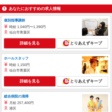
パート
あなたにおすすめの求人情報
株式会社魚国総本社
調理補助
個別指導講師
時給1030〜1050円 ※経験・能力による ＊試用
期間あり：2ヶ月 同条件
時給 1,040円〜1,390円
（障がい者支援施設） 鳥取県米子市富益町
仙台市青葉区
詳細を見る
詳細を見る
キープ
とりあえずキープ
契約社員
ホールスタッフ
株式会社魚国総本社
時給 1,150円
保育園厨房での調理員さん（責任者候補）
仙台市青葉区
日給月給201,000円〜 （試用期間あり 条件変
更なし）
詳細を見る
とりあえずキープ
（米子市崎津保育園）鳥取県米子市大崎1444
番地
総合病院の清掃
詳細を見る
キープ
月給 257,400円
港区
契約社員