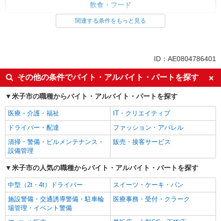
飲食・フード
調理・調理補助・調理師
関連する条件をもっと見る
同じ特徴から求人を探す
未経験歓迎
ミドル（40代～）活躍中
ID：AE0804786401
副業・WワークOK
交通費支給
その他の条件でバイト・アルバイト・パートを探す
社会保険あり
産休・育休取得実績あり
米子市の職種からバイト・アルバイト・パートを探す
社員登用あり
医療・介護・福祉
IT・クリエイティブ
ドライバー・配達
ファッション・アパレル
清掃・警備・ビルメンテナンス・
販売・接客サービス
設備管理
米子市の人気の職種からバイト・アルバイト・パートを探す
中型（2t・4t）ドライバー
スイーツ・ケーキ・パン
施設警備・交通誘導警備・駐車輪
医療事務・受付・クラーク
場管理・イベント警備