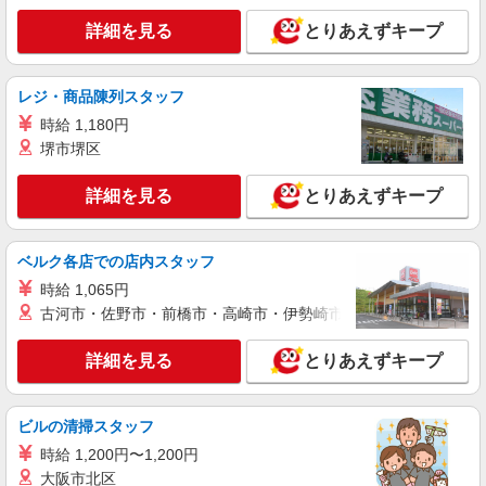
株式会社魚国総本社
詳細を見る
とりあえずキープ
調理員
日給月給200,000円〜235,000円 ※経験・能力
による ＊試用期間あり：2ヶ月（同条件）
レジ・商品陳列スタッフ
（障がい者支援施設） 鳥取県米子市富益町
時給 1,180円
堺市堺区
詳細を見る
キープ
詳細を見る
とりあえずキープ
パート
株式会社魚国総本社
老人福祉施設内厨房での調理補助さん
ベルク各店での店内スタッフ
時給1,050円〜1,070円 ※経験・能力による ＊
時給 1,065円
試用期間あり：2週間（同条件）
古河市・佐野市・前橋市・高崎市・伊勢崎市・太田市・館林市・
鳥取県米子市彦名町（介護付有料老人ホーム）
詳細を見る
とりあえずキープ
詳細を見る
キープ
契約社員
ビルの清掃スタッフ
株式会社魚国総本社
時給 1,200円〜1,200円
老人福祉施設内厨房での調理員さん
大阪市北区