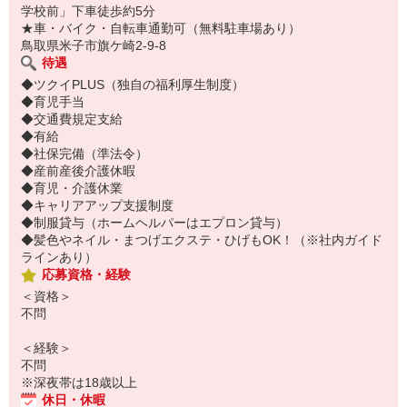
学校前」下車徒歩約5分
★車・バイク・自転車通勤可（無料駐車場あり）
鳥取県米子市旗ケ崎2-9-8
待遇
◆ツクイPLUS（独自の福利厚生制度）
◆育児手当
◆交通費規定支給
◆有給
◆社保完備（準法令）
◆産前産後介護休暇
◆育児・介護休業
◆キャリアアップ支援制度
◆制服貸与（ホームヘルパーはエプロン貸与）
◆髪色やネイル・まつげエクステ・ひげもOK！（※社内ガイド
ラインあり）
応募資格・経験
＜資格＞
不問
＜経験＞
不問
※深夜帯は18歳以上
休日・休暇