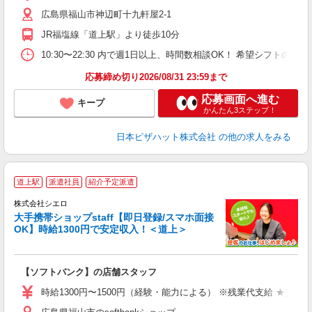
ル
広島県福山市神辺町十九軒屋2-1
険
務
JR福塩線「道上駅」より徒歩10分
内
10:30〜22:30 内で週1日以上、時間数相談OK！ 希望シフト
応募締め切り2026/08/31 23:59まで
応募画面へ進む
キープ
かんたん3ステップ！
日本ピザハット株式会社
の他の求人をみる
★
道上駅
派遣社員
紹介予定派遣
♪
株式会社シエロ
大手携帯ショップstaff【即日登録/スマホ面接
OK】時給1300円で安定収入！＜道上＞
務
即
【ソフトバンク】の店舗スタッフ
あ
時給1300円〜1500円（経験・能力による） ※残業代支給 ★交通
K