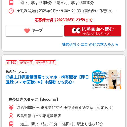
「道上」駅より車5分 「湯田村」駅より車10分
★勤務開始は2026年9月〜 9:30〜21:00（実働8h・休憩1h） ※
応募締め切り2026/08/31 23:59まで
応募画面へ進む
キープ
かんたん3ステップ！
株式会社シエロ
の他の求人をみる
★
道上駅
派遣社員
紹介予定派遣
♪
株式会社シエロ
◎道上◎家電量販店でスマホ・携帯販売【即日
登録/スマホ面接OK】未経験でも安心♪
理
携帯販売スタッフ【docomo】
即
時給1400円〜 ※残業代支給 ★交通費別途支給（規定あり） ゜+゜
あ
広島県福山市の家電量販店
K
「道上」駅より徒歩11分 「湯田村」駅より徒歩12分
貸