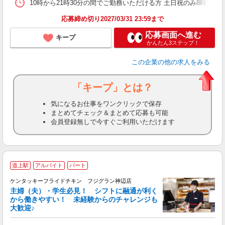
10時から21時30分の間でご勤務いただける方 土日祝のみ8時間勤
応募締め切り2027/03/31 23:59まで
応募画面へ進む
キープ
かんたん3ステップ！
この企業
の他の求人をみる
「キープ」とは？
気になるお仕事をワンクリックで保存
まとめてチェック＆まとめて応募も可能
会員登録無しで今すぐご利用いただけます
道上駅
アルバイト
パート
ケンタッキーフライドチキン フジグラン神辺店
主婦（夫）・学生必見！ シフトに融通が利く
から働きやすい！ 未経験からのチャレンジも
大歓迎♪
見