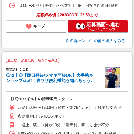
10:00〜20:00（実働8h・休憩1h） ※土日祝含む週5日勤務
応募締め切り2026/08/31 23:59まで
応募画面へ進む
キープ
かんたん3ステップ！
株式会社シエロ
の他の求人をみる
★
道上駅
派遣社員
紹介予定派遣
♪
株式会社シエロ
◎道上◎【即日登録/スマホ面接OK】大手携帯
ショップstaff！裏ワザ便利機能も知れちゃう♪
理
【UQモバイル】の携帯販売スタッフ
即
躍
時給1500円〜1600円（経験・能力による） ※残業代支給 ★交通
ー
広島県福山市のUQスポット
ピ
「道上」駅より徒歩19分 「湯田村」駅より徒歩27分
与
9:00〜21:00（実働8h・休憩1h） ※土日祝含む週5日勤務