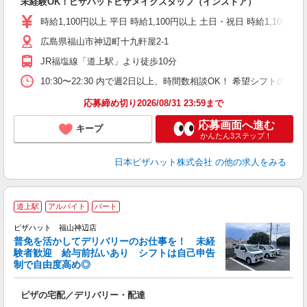
未経験OK！ピザハットピザメイクスタッフ（インストア）
友
躍
時給1,100円以上 平日 時給1,100円以上 土日・祝日 時給1,100円以
（
広島県福山市神辺町十九軒屋2-1
中
ル
JR福塩線「道上駅」より徒歩10分
険
日
10:30〜22:30 内で週2日以上、時間数相談OK！ 希望シフト
応募締め切り2026/08/31 23:59まで
応募画面へ進む
キープ
かんたん3ステップ！
日本ピザハット株式会社
の他の求人をみる
道上駅
アルバイト
パート
ピザハット 福山神辺店
K
普免を活かしてデリバリーのお仕事を！ 未経
験者歓迎 給与前払いあり シフトは自己申告
制で自由度高め◎
ね
ピザの宅配／デリバリー・配達
友