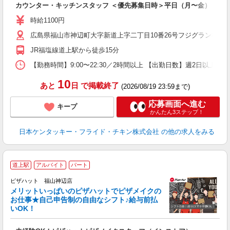
カウンター・キッチンスタッフ ＜優先募集日時＞平日（月〜金） 17:00〜
未
ダ
時給1100円
昇
広島県福山市神辺町大字新道上字二丁目10番26号フジグラン神辺
上
か
JR福塩線道上駅から徒歩15分
【勤務時間】9:00〜22:30／2時間以上 【出勤日数】週2日以
10
あと
日
で掲載終了
(2026/08/19 23:59まで)
応募画面へ進む
キープ
かんたん3ステップ！
日本ケンタッキー・フライド・チキン株式会社
の他の求人をみる
道上駅
アルバイト
パート
ピザハット 福山神辺店
メリットいっぱいのピザハットでピザメイクの
お仕事★自己申告制の自由なシフト♪給与前払
いOK！
う
だ