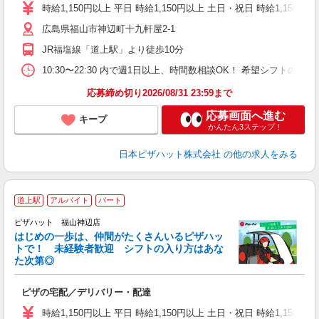
躍
時給1,150円以上 平日 時給1,150円以上 土日・祝日 時給1,150円以
（
広島県福山市神辺町十九軒屋2-1
中
業
JR福塩線「道上駅」より徒歩10分
保
勤
10:30〜22:30 内で週1日以上、時間数相談OK！ 希望シフト
以
応募締め切り2026/08/31 23:59まで
応募画面へ進む
キープ
かんたん3ステップ！
日本ピザハット株式会社
の他の求人をみる
道上駅
アルバイト
パート
♪
ピザハット 福山神辺店
はじめの一歩は、仲間がたくさんいるピザハッ
トで！ 未経験者歓迎 シフトの入り方はあな
れ
た次第◎
友
躍
ピザの宅配／デリバリー・配達
（
中
時給1,150円以上 平日 時給1,150円以上 土日・祝日 時給1,150円以