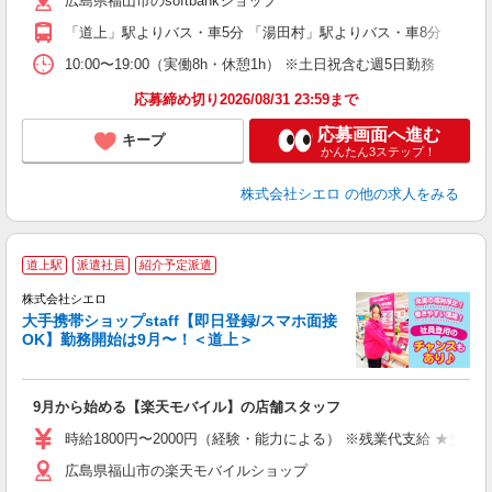
広島県福山市のsoftbankショップ
貸
「道上」駅よりバス・車5分 「湯田村」駅よりバス・車8分
10:00〜19:00（実働8h・休憩1h） ※土日祝含む週5日勤務
応募締め切り2026/08/31 23:59まで
応募画面へ進む
キープ
かんたん3ステップ！
株式会社シエロ
の他の求人をみる
★
道上駅
派遣社員
紹介予定派遣
♪
株式会社シエロ
大手携帯ショップstaff【即日登録/スマホ面接
OK】勤務開始は9月〜！＜道上＞
務
即
9月から始める【楽天モバイル】の店舗スタッフ
躍
ー
時給1800円〜2000円（経験・能力による） ※残業代支給 ★交通
ピ
広島県福山市の楽天モバイルショップ
与