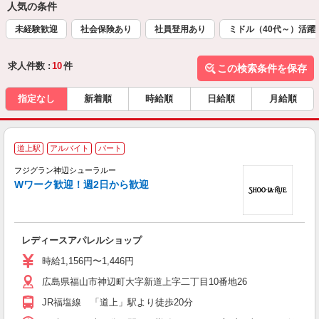
人気の条件
未経験歓迎
社会保険あり
社員登用あり
ミドル（40代～）活躍
求人件数 :
10
件
この検索条件を保存
指定なし
新着順
時給順
日給順
月給順
道上駅
アルバイト
パート
フジグラン神辺シューラルー
Wワーク歓迎！週2日から歓迎
さ
レディースアパレルショップ
未
社
時給1,156円〜1,446円
広島県福山市神辺町大字新道上字二丁目10番地26
JR福塩線 「道上」駅より徒歩20分