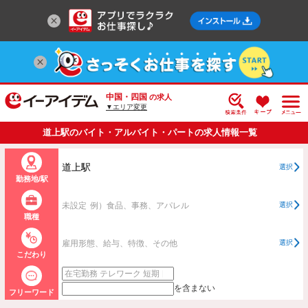
中国・四国
の求人
▼エリア変更
道上駅のバイト・アルバイト・パートの求人情報一覧
道上駅
選択
勤務地/駅
未設定
例）食品、事務、アパレル
選択
職種
雇用形態、給与、特徴、その他
選択
こだわり
を含まない
フリーワード