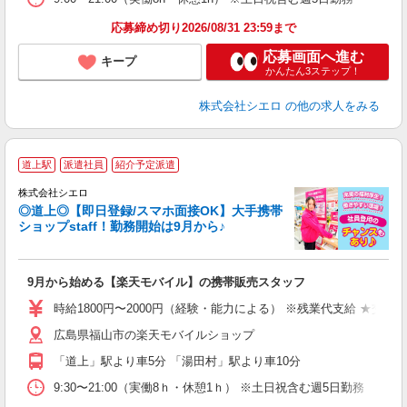
応募締め切り2026/08/31 23:59まで
応募画面へ進む
キープ
かんたん3ステップ！
株式会社シエロ
の他の求人をみる
★
道上駅
派遣社員
紹介予定派遣
♪
株式会社シエロ
◎道上◎【即日登録/スマホ面接OK】大手携帯
ショップstaff！勤務開始は9月から♪
理
9月から始める【楽天モバイル】の携帯販売スタッフ
即
躍
時給1800円〜2000円（経験・能力による） ※残業代支給 ★交通
ー
広島県福山市の楽天モバイルショップ
ピ
「道上」駅より車5分 「湯田村」駅より車10分
与
9:30〜21:00（実働8ｈ・休憩1ｈ） ※土日祝含む週5日勤務