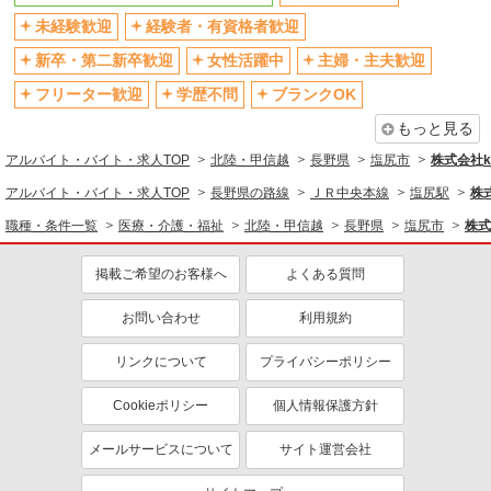
未経験歓迎
経験者・有資格者歓迎
新卒・第二新卒歓迎
女性活躍中
主婦・主夫歓迎
フリーター歓迎
学歴不問
ブランクOK
もっと見る
アルバイト・バイト・求人TOP
北陸・甲信越
長野県
塩尻市
株式会社ko
アルバイト・バイト・求人TOP
長野県の路線
ＪＲ中央本線
塩尻駅
株式
職種・条件一覧
医療・介護・福祉
北陸・甲信越
長野県
塩尻市
株式
掲載ご希望のお客様へ
よくある質問
お問い合わせ
利用規約
リンクについて
プライバシーポリシー
Cookieポリシー
個人情報保護方針
メールサービスについて
サイト運営会社