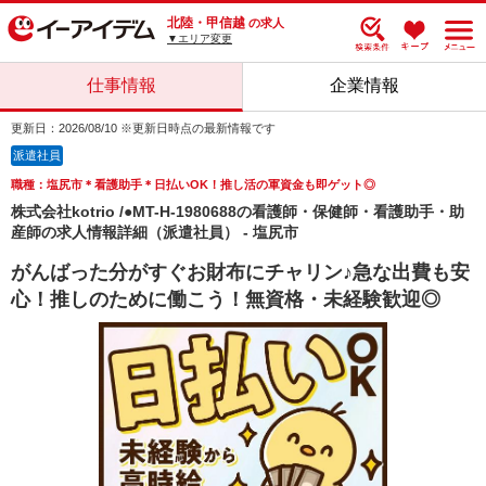
北陸・甲信越
の求人
▼エリア変更
仕事情報
企業情報
更新日：2026/08/10 ※更新日時点の最新情報です
派遣社員
職種：塩尻市＊看護助手＊日払いOK！推し活の軍資金も即ゲット◎
株式会社kotrio /●MT-H-1980688の看護師・保健師・看護助手・助
産師の求人情報詳細（派遣社員） - 塩尻市
がんばった分がすぐお財布にチャリン♪急な出費も安
心！推しのために働こう！無資格・未経験歓迎◎