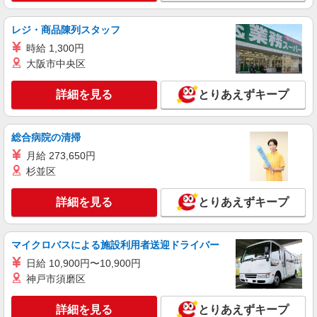
NEW
派遣社員
レジ・商品陳列スタッフ
株式会社kotrio /●MT-H-2086538
塩尻市＊綺麗な病院で看護助手デビュー♪無
時給 1,300円
資格・未経験OK
大阪市中央区
時給1500円〜2125円 ＜日払い有/週払い有/交
通費全支給(ガソリン代含む)＞
詳細を見る
とりあえずキープ
塩尻市
総合病院の清掃
詳細を見る
キープ
月給 273,650円
杉並区
業務委託
SOMPOヘルスサポート株式会社 全支援対応コース
詳細を見る
とりあえずキープ
特定保健指導（保健師・管理栄養士）
報酬：完全出来高制 報酬額（消費税抜き）：
・事業所一括面談(対面) 1日：10,000円〜14,716
マイクロバスによる施設利用者送迎ドライバー
円 ・個別訪問(対面) 1件：4,286円〜5,239円 ・
【活動エリア】長野県塩尻市及びその周辺
遠隔面談 1件：1500〜1691円 ・電話支援 1
日給 10,900円〜10,900円
件：1,000円〜1,429円 ・メール支援 1件：500円
神戸市須磨区
詳細を見る
キープ
※上記金額に消費税を加えた金額をお支払いいた
します ※交通費・電話代は弊社負担。その他、支
詳細を見る
とりあえずキープ
援内容により細則あり。