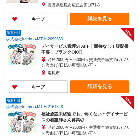
長野県塩尻市広丘吉田1071-6
詳細を見る
キープ
NEW
派遣社員
株式会社kotrio /●MT-H-2099653
デイサービス看護STAFF｜面接なし！履歴書
不要！ブランクOK◎
時給2000円〜2500円＜交通費全額支給(ガソリ
ン代含む)/日払い可/週払い可＞
塩尻市
詳細を見る
キープ
NEW
派遣社員
株式会社kotrio /●MT-H-2161326
福祉施設未経験でも、怖くない＊デイサービ
スの看護師さん募集◎
時給2000円〜2500円＜交通費全額支給(ガソリ
ン代含む)/日払い可/週払い可＞