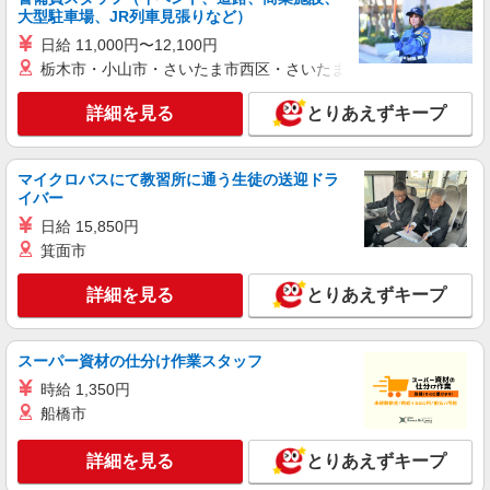
詳細を見る
キープ
大型駐車場、JR列車見張りなど）
日給 11,000円〜12,100円
NEW
派遣社員
栃木市・小山市・さいたま市西区・さいたま市岩槻区・久喜市・
株式会社kotrio /●MT-H-2162191
＜塩尻市＞綺麗な病院の看護助手
詳細を見る
とりあえずキープ
時給1500円〜2125円 ＜日払い有/週払い有/交
通費全支給(ガソリン代含む)＞
マイクロバスにて教習所に通う生徒の送迎ドラ
塩尻市
イバー
日給 15,850円
詳細を見る
キープ
箕面市
NEW
派遣社員
詳細を見る
とりあえずキープ
株式会社kotrio /●MT-H-2158858
塩尻市のナースエイド＊初心者でも医療チー
ムの戦力になれる
スーパー資材の仕分け作業スタッフ
時給1500円〜2125円 ＜日払い有/週払い有/交
時給 1,350円
通費全支給(ガソリン代含む)＞
船橋市
塩尻市
詳細を見る
とりあえずキープ
詳細を見る
キープ