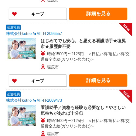
塩尻市
詳細を見る
キープ
NEW
派遣社員
株式会社kotrio /●MT-H-2086557
はじめてでも安心。と思える看護助手★塩尻
市★履歴書不要
時給1500円〜2125円 ＜日払い有/週払い有/交
通費全支給(ガソリン代含む)＞
塩尻市
詳細を見る
キープ
NEW
派遣社員
株式会社kotrio /●MT-H-2069473
看護助手／資格も経験も必要なし＊やさしい
気持ちがあれば十分◎
時給1500円〜2125円 ＜日払い有/週払い有/交
通費全支給(ガソリン代含む)＞
塩尻市