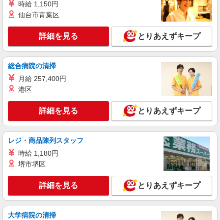
時給 1,150円
詳細を見る
仙台市青葉区
キープ
NEW
詳細を見る
とりあえずキープ
派遣社員
株式会社kotrio /●MT-H-2086577
高収入を目指したい方必見！未経験でも日収
総合病院の清掃
1.1万〜可！看護助手
月給 257,400円
時給1500円〜2125円 ＜日払い有/週払い有/交
通費全支給(ガソリン代含む)＞
港区
塩尻市
詳細を見る
とりあえずキープ
詳細を見る
キープ
レジ・商品陳列スタッフ
NEW
派遣社員
時給 1,180円
株式会社kotrio /●MT-H-2141250
堺市堺区
＜塩尻市＞病院の看護助手＊医療行為はあり
ません！補助のみ！
詳細を見る
とりあえずキープ
時給1500円〜2125円 ＜日払い有/週払い有/交
通費全支給(ガソリン代含む)＞
塩尻市
大学病院の清掃