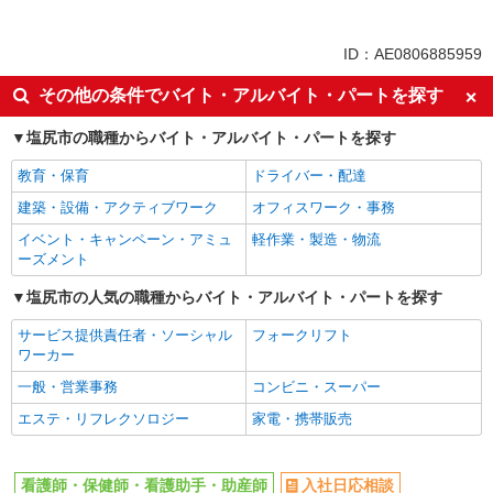
同じ特徴から求人を探す
未経験歓迎
ミドル（40代～）活躍中
ID：AE0806885959
ボーナス・賞与あり
車通勤OK
その他の条件でバイト・アルバイト・パートを探す
交通費支給
社会保険あり
塩尻市の職種からバイト・アルバイト・パートを探す
産休・育休取得実績あり
教育・保育
ドライバー・配達
建築・設備・アクティブワーク
オフィスワーク・事務
イベント・キャンペーン・アミュ
軽作業・製造・物流
ーズメント
塩尻市の人気の職種からバイト・アルバイト・パートを探す
サービス提供責任者・ソーシャル
フォークリフト
ワーカー
一般・営業事務
コンビニ・スーパー
エステ・リフレクソロジー
家電・携帯販売
看護師・保健師・看護助手・助産師
入社日応相談