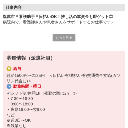
仕事内容
塩尻市＊看護助手＊日払いOK！推し活の軍資金も即ゲット◎
病院内で、看護師さんや患者さんをサポートするお仕事です♪
＜おもな仕事内容＞
もっと見る
・シーツ交換
・病室の清掃
・医療器具の消毒
・患者さんのお手伝い、介助
募集情報（派遣社員）
など
給与
サポート業務が中心なので、難しいことは特にありません！無資
時給1500円〜2125円 ＜日払い有/週払い有/交通費全支給(ガソ
格・未経験でもすぐに活躍できますよ♪ブランクがあっても問題な
リン代含む)＞
し！
勤務時間・曜日
残業もありません！プライベートの予定も立てやすい♪お仕事のあと
≪シフト制/休憩1h（夜勤の際は2h）≫
にスグ推し事もできます◎
・7:30〜16:30
・9:00〜18:00
ご応募お待ちしております！
・夜勤16:00〜翌9:00
など
※週3日〜OK
※残業なし