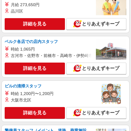
月給 273,650円
詳細を見る
キープ
品川区
NEW
派遣社員
詳細を見る
とりあえずキープ
株式会社kotrio /●MT-H-2162342
塩尻市⇒サポート係の看護助手（未経験歓迎/
病院勤務）
ベルク各店での店内スタッフ
時給1500円〜2125円 ＜日払い有/週払い有/交
時給 1,065円
通費全支給(ガソリン代含む)＞
古河市・佐野市・前橋市・高崎市・伊勢崎市・太田市・館林市・
塩尻市
詳細を見る
とりあえずキープ
詳細を見る
キープ
NEW
派遣社員
ビルの清掃スタッフ
株式会社kotrio /●MT-H-2158643
時給 1,200円〜1,200円
塩尻市＊17時退勤もOK★休みの取りやすい
大阪市北区
デイサービス看護師
時給2000円〜 ＜交通費全額支給(ガソリン代含
詳細を見る
とりあえずキープ
む)/日払い可/週払い可＞
塩尻市
警備員スタッフ（イベント、道路、商業施設、