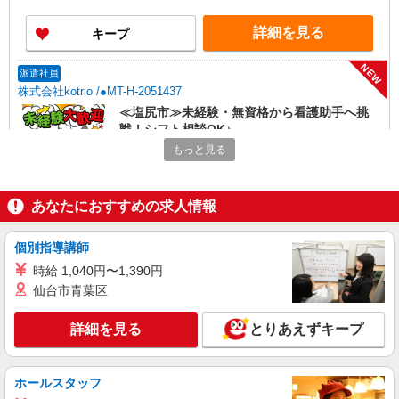
詳細を見る
キープ
NEW
派遣社員
株式会社kotrio /●MT-H-2051437
≪塩尻市≫未経験・無資格から看護助手へ挑
戦！シフト相談OK♪
もっと見る
時給1500円〜2125円 ＜日払い有/週払い有/交
通費全支給(ガソリン代含む)＞
塩尻市
あなたにおすすめの求人情報
詳細を見る
キープ
個別指導講師
NEW
派遣社員
時給 1,040円〜1,390円
株式会社kotrio /●MT-H-2158755
仙台市青葉区
塩尻市★医療行為なしの看護助手★シーツ交
換等≪日払いOK≫
詳細を見る
とりあえずキープ
時給1500円〜2125円 ＜日払い有/週払い有/交
通費全支給(ガソリン代含む)＞
ホールスタッフ
塩尻市