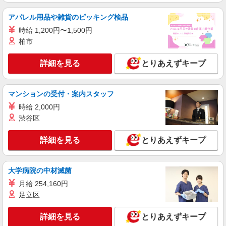
NEW
派遣社員
アパレル用品や雑貨のピッキング検品
株式会社kotrio /●MT-H-2093272
時給 1,200円〜1,500円
＜塩尻市＞病院の看護助手＊日払いOK！即
柏市
高収入可♪
時給1500円〜2125円 ＜日払い有/週払い有/交
詳細を見る
とりあえずキープ
通費全支給(ガソリン代含む)＞
塩尻市
マンションの受付・案内スタッフ
詳細を見る
キープ
時給 2,000円
渋谷区
NEW
派遣社員
株式会社kotrio /●MT-H-1977416
詳細を見る
とりあえずキープ
≪塩尻市／看護助手≫子育て世代活躍中！働
きやすい環境♪
大学病院の中材滅菌
時給1500円〜2125円 ＜日払い有/週払い有/交
通費全支給(ガソリン代含む)＞
月給 254,160円
塩尻市
足立区
詳細を見る
キープ
詳細を見る
とりあえずキープ