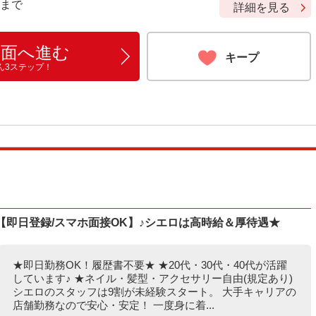
9 まで
詳細を見る
画面へ進む
キープ
ん3ステップ！
f【即日登録/スマホ面接OK】♪シエロは高時給＆厚待遇★
★即日勤務OK！履歴書不要★ ★20代・30代・40代が活躍
しています♪ ★ネイル・髪型・アクセサリー自由(規定あり)
シエロのスタッフは9割が未経験スタート。 大手キャリアの
店舗勤務なので安心・安定！ 一度身に着...