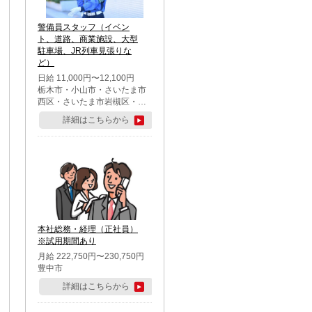
警備員スタッフ（イベン
ト、道路、商業施設、大型
駐車場、JR列車見張りな
ど）
日給 11,000円〜12,100円
栃木市・小山市・さいたま市
西区・さいたま市岩槻区・久
喜市・蓮田市
詳細はこちらから
本社総務・経理（正社員）
※試用期間あり
月給 222,750円〜230,750円
豊中市
詳細はこちらから