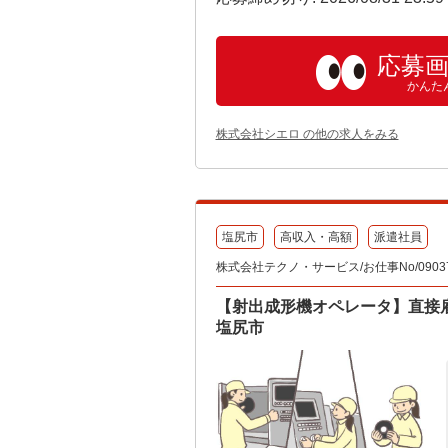
応募
かんた
株式会社シエロ の他の求人をみる
塩尻市
高収入・高額
派遣社員
株式会社テクノ・サービス/お仕事No/09037
【射出成形機オペレータ】直接雇
塩尻市