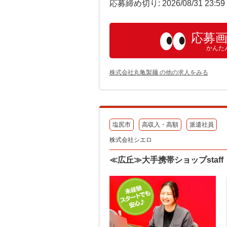
応募締め切り: 2026/08/31 23:5
応募
かんた
株式会社丸亀製麺 の他の求人をみる
塩尻市
高収入・高額
派遣社員
株式会社シエロ
≪広丘≫大手携帯ショップstaf