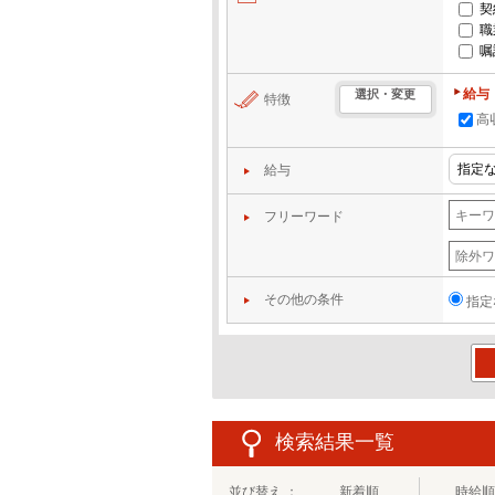
契
職
嘱
給与
選択・変更
特徴
高
給与
フリーワード
その他の条件
指定
この
検索結果一覧
並び替え ：
新着順
時給順