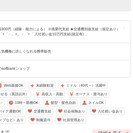
〜1800円（経験・能力による） ※残業代支給 ★交通費別途支給（規定あり） ゜
+゜・。○。・゜+゜ 入社祝い金10万円支給(規定有) ...
nk】人気機種に詳しくなれる携帯販売
oftbankショップ
Web面接OK
未経験歓迎
ミドル（40代～）活躍中
かせる（英語以外）
高収入・高額
ボーナス・賞与あり
い
10時～勤務OK
髪型・髪色自由
ネイルOK
バイク通勤OK
交通費支給
社会保険あり
入社祝い金あり
ィブなど）あり
制服貸与
社員登用あり
9 まで