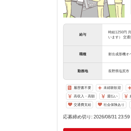
時給1250円
給与
います） 交
職種
射出成形機オ
勤務地
長野県塩尻市 
履歴書不要
未経験歓迎
高収入・高額
週払い
交通費支給
社会保険あり
応募締め切り: 2026/08/31 23:5