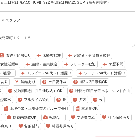
 ☆土日祝は時給50円UP!! ☆22時以降は時給25％UP（深夜割増有）
ールスタッフ
大門泉町１２－１５
友達と応募OK
未経験歓迎
経験者・有資格者歓迎
女性活躍中
主婦・主夫歓迎
フリーター歓迎
学歴不問
）活躍中
エルダー（50代～）活躍中
シニア（60代～）活躍中
与あり
昇給あり
土日祝休み
週2～3日勤務OK
K
短時間勤務（1日4h以内）OK
時間や曜日が選べる・シフト自由
勤務OK
フルタイム歓迎
昼
夕方
夜
上場企業・上場企業のグループ会社
車通勤OK
扶養内勤務OK
転勤なし
交通費支給
社会保険あり
特典あり
制服貸与
社員登用あり