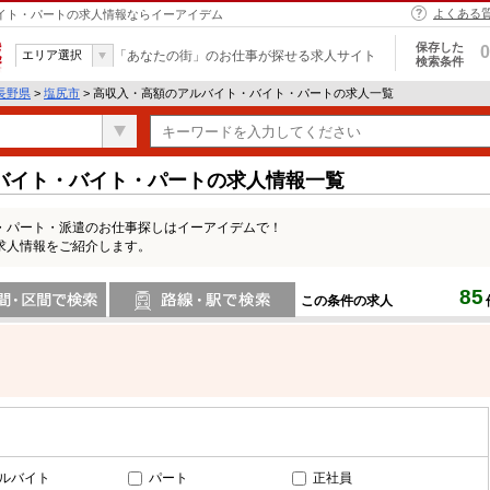
よくある
バイト・パートの求人情報ならイーアイデム
保存した
0
エリア選択
「あなたの街」のお仕事が探せる求人サイト
検索条件
長野県
>
塩尻市
> 高収入・高額のアルバイト・バイト・パートの求人一覧
バイト・バイト・パートの求人情報一覧
・パート・派遣のお仕事探しはイーアイデムで！
求人情報をご紹介します。
85
この条件の求人
間で検索
路線・駅・駅で検索
ルバイト
パート
正社員