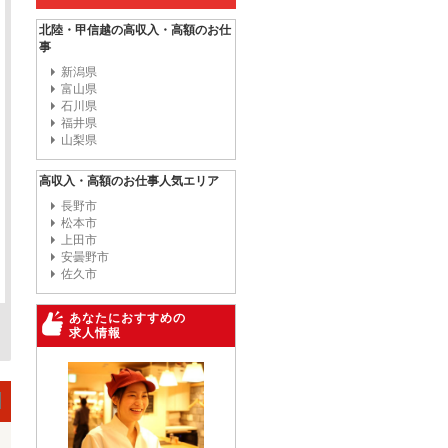
北陸・甲信越の高収入・高額のお仕
事
新潟県
富山県
石川県
福井県
山梨県
高収入・高額のお仕事人気エリア
長野市
松本市
上田市
安曇野市
佐久市
あなたにおすすめの
求人情報