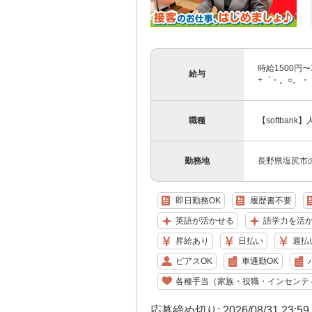
時給1500円
給与
+゜・。○。・゜
職種
【softba
勤務地
長野県塩尻市のs
即日勤務OK
履歴書不要
英語が活かせる
語学力を活
昇給あり
日払い
週払
ピアスOK
車通勤OK
各種手当（家族・役職・インセンテ
応募締め切り: 2026/08/31 23:5