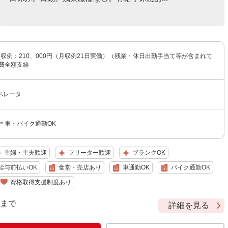
 月収例：210、000円（月収例21日実働）（残業・休日出勤手当て等が含まれて
通費全額支給
ペレータ
＊車・バイク通勤OK
主婦・主夫歓迎
フリーター歓迎
ブランクOK
給与前払いOK
食堂・売店あり
車通勤OK
バイク通勤OK
資格取得支援制度あり
9 まで
詳細を見る