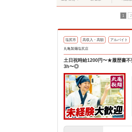
1
2
塩尻市
高収入・高額
アルバイト
丸亀製麺塩尻店
土日祝時給1200円〜★履歴書
3h〜◎