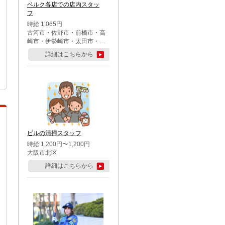
ベルク各店での店内スタッ
フ
時給 1,065円
古河市・佐野市・前橋市・高
崎市・伊勢崎市・太田市・館
林市・藤岡市・大泉町・さい
詳細はこちらから
たま市北区・川越市・熊谷
市・行田市・秩父市・所沢
市・飯能市・東松山市・坂戸
市・鶴ケ島市・千葉市中央
区・市川市・松戸市・習志野
市・柏市・流山市・八千代
市・足立区・江戸川区・八王
子市・町田市
ビルの清掃スタッフ
時給 1,200円〜1,200円
大阪市北区
詳細はこちらから