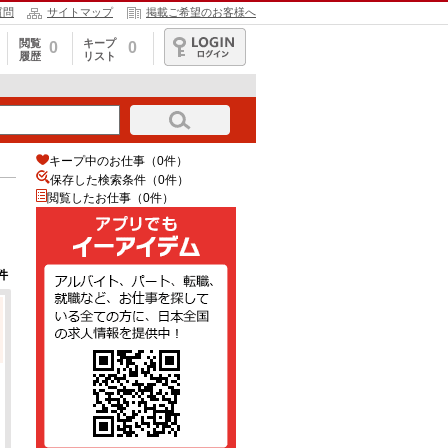
質問
サイトマップ
掲載ご希望のお客様へ
閲覧
キープ
0
0
履歴
リスト
ログイン
キープ中のお仕事（0件）
保存した検索条件（
0
件）
閲覧したお仕事（0件）
件