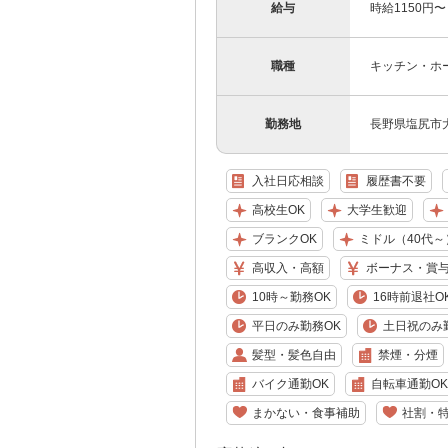
給与
時給1150円〜
職種
キッチン・ホ
勤務地
長野県塩尻市
入社日応相談
履歴書不要
高校生OK
大学生歓迎
ブランクOK
ミドル（40代～
高収入・高額
ボーナス・賞
10時～勤務OK
16時前退社O
平日のみ勤務OK
土日祝のみ
髪型・髪色自由
禁煙・分煙
バイク通勤OK
自転車通勤OK
まかない・食事補助
社割・