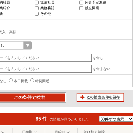
約社員
派遣社員
紹介予定派遣
業紹介
業務委託
独立開業
託
その他
収入・高額
を含む
を含まない
なし
本日掲載
締切間近
この検索条件を保存
条件で検索
85 件
の情報が見つかりました
日給順
月給順
並び替え解除