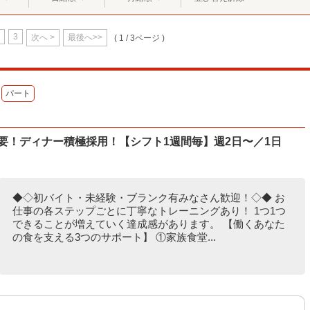
3
次へ >
最後へ>>
( 1 / 3ページ )
パート
不要！ディナー積極採用！【シフト1週間毎】週2日〜／1日
◆◇初バイト・未経験・ブランク有みなさん歓迎！◇◆ お
仕事の各ステップごとに丁寧なトレーニングあり！ 1つ1つ
できることが増えていく達成感があります。 【働くあなた
の食を支える3つのサポート】 ①家族食堂...