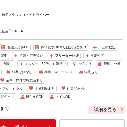
 送迎スタッフ（ケアドライバー）
丘吉田1071-6
友達と応募OK
職場見学OKまたは説明会あり
未経験歓迎
活躍中
主婦・主夫歓迎
フリーター歓迎
学歴不問
）活躍中
エルダー（50代～）活躍中
昇給あり
禁煙・分煙
残業ほぼなし
副業・WワークOK
転勤なし
産休・育休取得実績あり
ィブなど）あり
研修制度あり
社員登用あり
・髪色自由
髭(ひげ)OK
ネイルOK
9 まで
詳細を見る