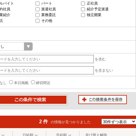
ルバイト
パート
正社員
約社員
派遣社員
紹介予定派遣
業紹介
業務委託
独立開業
託
その他
を含む
を含まない
なし
本日掲載
締切間近
この検索条件を保存
条件で検索
2 件
の情報が見つかりました
日給順
月給順
並び替え解除