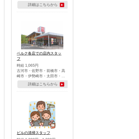
詳細はこちらから
ベルク各店での店内スタッ
フ
時給 1,065円
古河市・佐野市・前橋市・高
崎市・伊勢崎市・太田市・館
林市・藤岡市・大泉町・さい
詳細はこちらから
たま市北区・川越市・熊谷
市・行田市・秩父市・所沢
市・飯能市・東松山市・坂戸
市・鶴ケ島市・千葉市中央
区・市川市・松戸市・習志野
市・柏市・流山市・八千代
市・足立区・江戸川区・八王
子市・町田市
ビルの清掃スタッフ