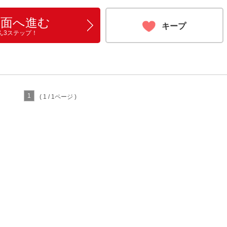
画面へ進む
キープ
ん3ステップ！
1
( 1 / 1ページ )