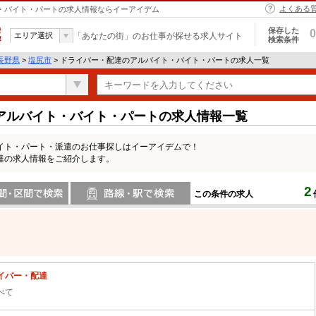
よくある
ト・バイト・パートの求人情報ならイーアイデム
保存した
0
エリア選択
「あなたの街」のお仕事が探せる求人サイト
検索条件
長野県
>
塩尻市
> ドライバー・配達のアルバイト・バイト・パートの求人一覧
アルバイト・バイト・パートの求人情報一覧
イト・パート・派遣のお仕事探しはイーアイデムで！
達の求人情報をご紹介します。
2
この条件の求人
間で検索
路線・駅・駅で検索
イバー・配達
べて