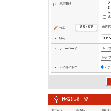
ア
雇用形態
契
職
嘱
未選択
選択・変更
特徴
給与
フリーワード
その他の条件
指定
この
検索結果一覧
並び替え ：
新着順
時給順