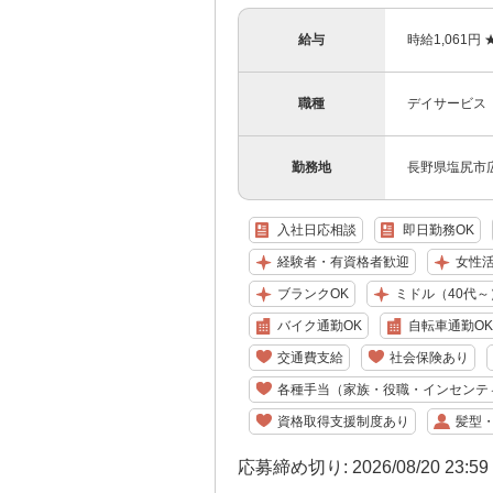
給与
時給1,061
職種
デイサービス
勤務地
長野県塩尻市広丘
入社日応相談
即日勤務OK
経験者・有資格者歓迎
女性
ブランクOK
ミドル（40代～
バイク通勤OK
自転車通勤OK
交通費支給
社会保険あり
各種手当（家族・役職・インセンテ
資格取得支援制度あり
髪型
応募締め切り: 2026/08/20 23:5