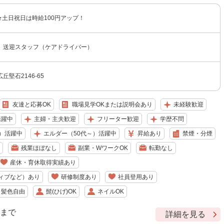
円 ★土日祝日は時給100円アップ！
 送迎スタッフ（ケアドライバー）
堅石2146-65
友達と応募OK
職場見学OKまたは説明会あり
未経験歓迎
活躍中
主婦・主夫歓迎
フリーター歓迎
学歴不問
）活躍中
エルダー（50代～）活躍中
昇給あり
禁煙・分煙
残業ほぼなし
副業・WワークOK
転勤なし
産休・育休取得実績あり
ィブなど）あり
研修制度あり
社員登用あり
・髪色自由
髭(ひげ)OK
ネイルOK
9 まで
詳細を見る