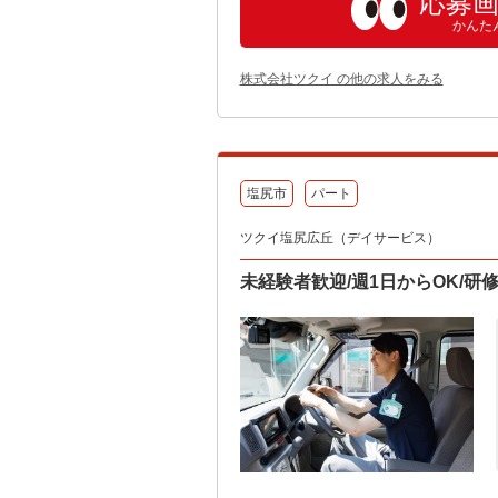
応募
かんた
株式会社ツクイ の他の求人をみる
塩尻市
パート
ツクイ塩尻広丘（デイサービス）
未経験者歓迎/週1日からOK/