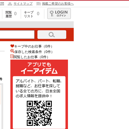
質問
サイトマップ
掲載ご希望のお客様へ
閲覧
キープ
0
0
履歴
リスト
ログイン
キープ中のお仕事（0件）
保存した検索条件（
0
件）
閲覧したお仕事（0件）
件